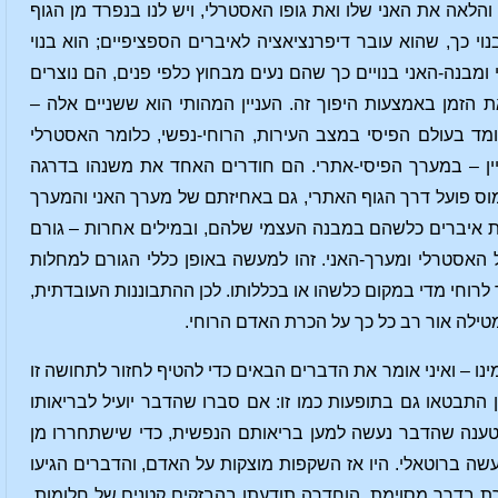
הלאה את האני שלו ואת גופו האסטרלי, ויש לנו בנפרד מן הגוף
י כך, שהוא עובר דיפרנציאציה לאיברים הספציפיים; הוא בנוי
מבנה-האני בנויים כך שהם נעים מבחוץ כלפי פנים, הם נוצרים
ת הזמן באמצעות היפוך זה. העניין המהותי הוא ששניים אלה –
מד בעולם הפיסי במצב העירות, הרוחי-נפשי, כלומר האסטרלי
יין – במערך הפיסי-אתרי. הם חודרים האחד את משנהו בדרגה
מוס פועל דרך הגוף האתרי, גם באחיזתם של מערך האני והמערך
ת איברים כלשהם במבנה העצמי שלהם, ובמילים אחרות – גורם
האסטרלי ומערך-האני. זהו למעשה באופן כללי הגורם למחלות
לרוחי מדי במקום כלשהו או בכללותו. לכן ההתבוננות העובדתית,
ילה אור רב כל כך על הכרת האדם הרוחי.
ו – ואיני אומר את הדברים הבאים כדי להטיף לחזור לתחושה זו
 התבטאו גם בתופעות כמו זו: אם סברו שהדבר יועיל לבריאותו
בטענה שהדבר נעשה למען בריאותם הנפשית, כדי שישתחררו מן
עשה ברוטאלי. היו אז השקפות מוצקות על האדם, והדברים הגיעו
 בדרך מסוימת, הוחדרה תודעתו בהבזקים קטנים של חלומות.