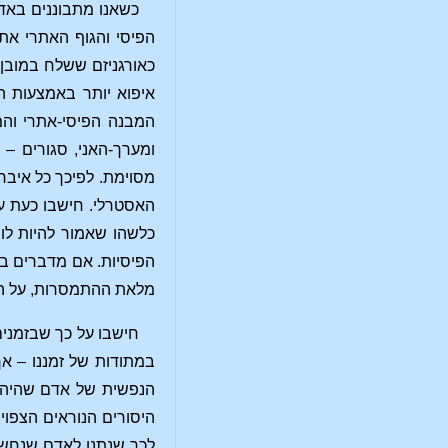
כשאנו מתבוננים באדם
הפיסי והגוף האתרי את 
כאורגניזם ששלח במובן 
איפוא יותר באמצעות הי
המבנה הפיסי-אתרי והמ
ומערך-האני, סגורים –
מסוימת. לפיכך כל איבר
האסטרלי. חישבו כעת ע
כלשהו שאמור להיות לו
הפיסיות. אם מדברים בא
מלאת ההתמסרות, על הא
חישבו על כך שבזמנים
במתודות של זמננו – אך
הנפשית של אדם שהיה ב
היסורים הנוראים הצפוי
לכך שנתנו לאדם שנחשב