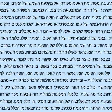
, בה מסתיימת האטמוספירה, אל מקלעת השמש של האדם, ובכך גם 
שית זו של הרוחי המתבטאת רק בנטייה לנמנום. אפשר לומר שבמליס
לה פיסית הינה ספיריטואליזציה חזקה מדי של האורגניזם הפיסי או
רוחי-נפשי של גופו האסטרלי או מערך-האני שלו מוכנסים חזק מדי
בנה הרוחי-נפשי שלהם, אלא להפך – הם דווקא מקבלים מן האורגני
י ובאני שלו לתמונת-חיקוי של הגוף הפיסי והאתרי שלו, כלומר האדם
פן מהותי ביותר שני האופנים הללו של הופעת חוסר הסדירות באדם,
 בהיר יותר. הוא נראה כאילו הרוחיות ננעצת בו מבחוץ, מפני השטח של
בצבע עורו וכיוצא באלה, כאילו הוא שקוף, אך ניתן לומר שהשקיפ
בנה של הפיסי-אתרי, מבחינים בכך באופן בו נראה האדם על-פי הנ
 של גופו הפיסי. הוא נעשה דומה לגופו הפיסי. הוא הופך הלכה ל
ונה התגלויות – ובדרכים נסתרות מסוימות הדבר כבר קורה – מתבס
מוחשך יכולים אז הגוף האסטרלי המוחלש והאני המוחלש ליטול 
יות, אך מרושעות. כל אלו המכונות מחלות רוח נובעות מכך שהרוח
נובעות מספיריטואליזציה של האורגניזם הפיסי או חלק ממנו, ומחלו
סי או האתרי. זוהי אמת כללית, שהינה מדריכה יוצאת מן הכלל בעבור