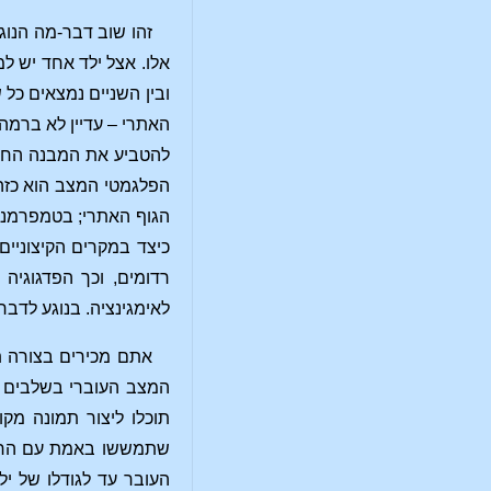
זהו שוב דבר-מה הנוגע
אלו. אצל ילד אחד יש ל
ובין השניים נמצאים כל
האתרי – עדיין לא ברמה
להטביע את המבנה החזק
הפלגמטי המצב הוא כזה 
הגוף האתרי; בטמפרמנט 
כיצד במקרים הקיצוניים
רדומים, וכך הפדגוגיה
לאימגינציה. בנוגע לדבר
אתם מכירים בצורה תמ
המצב העוברי בשלבים ה
תוכלו ליצור תמונה מק
שתמששו באמת עם החשי
העובר עד לגודלו של י