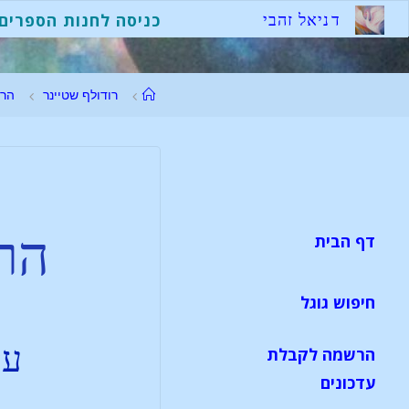
ד
נ
י
א
ל
ז
ה
ב
י
כניסה לחנות הספרים
רודולף שטיינר
הר
הרצ
דף הבית
חיפוש גוגל
עי
הרשמה לקבלת
עדכונים