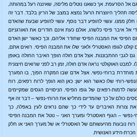
אל הסרעפת. אך כשאנו נוטלים מליסה, שאיננה רעל במהותה,
ה תהליך היווצרות הרעל נמצא במצב של הריון בלבד. דבר זה
 חלק ממנו. עשוי להופיע דבר נוסף. עשוי להופיע שבעת שהאדם
 אל איבר פיסי כלשהו, אולם כעת אינם חודרים את האורגניזם
זם הפיסי את המבנה הפיסי שחודר אליהם, וכך כאשר ישן האדם
 קולט לגופו האסטרלי ולאני שלו את המבנה הפיסי. רואים אתם,
 גם לגבי ההתבוננות. אצל אדם חולה הופך האיבר החולה באופן
ו. למבט האוקולטי נראה אדם חולה, זמן רב לפני שרואים חיצונית
ות מוחדרת ברוחי-נפשי. אצל אדם שבו המקרה הפוך, בו המערך
פשי-רוחי שלו כאשר הוא ישן: כאן הוא הופך לרוח רפאים, רוח
מעשה לדמות-רפאים של גופו הפיסי. הניסויים הגסים שמקיימים
סים כולם על כך שהמדיום מחליש את הרוחי-נפשי – דבר זה אף
את צורות האיברים עד לידי כך שהם נראים לעין באפלה, כך
י-נפשי – הגוף האסטרלי ומערך האני – נוטל את המבנה הפיסי
ת רוח נובעות מהיעשותם של האסטרלי או של מערך האני או חלק
 הכרת-הידע האנושית.