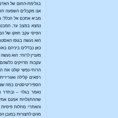
בגלימת-החום של האדמה
אנו מקבלים השפעה חרי
מביא אתכם אל הכלל: מח
נמצא במצב ער, המבנה ה
הפיסי עקב חוזקו של המ
הוא נעשה בגופו האסטרל
כאן נבדלים ביניהם באו
מעניין לרוחי: הוא נעשה
עקבות מדויקים כלשהם 
הרוחי-נפשי קולט את המ
רפאים קלילה ואוורירית
הספיריטיסטים במה שמכ
נאמר בגלוי – ובחדר ה
שההתגלויות אמנם אמית
והאתרי: מחלות פיסיות 
מהם לתצורות במובן הפי