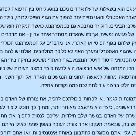
 גם הוא בשאלות שהעלו אחדים מכם בנוגע ליחס בין הרפואה לפדגוגיה
מערך האסטרלי והאני נטיית יתר להפוך את הגוף הפיסי לרוחי, בילד 
 שלבי הביניים. חוק זה מתבטא גם בטמפרמנט. כאשר המקרה הוא שלאס
 של פגיעה נפשית, אך כזו שהאדם מסתדר איתה עדיין – אנו מדברים 
 שלהם בגוף הפיסי או האתרי, אנו מדברים על הטמפרמנט הכולרי; 
שהגוף האסטרלי ומערך-האני לא כל כך מתלהבים, אולם יש להם במו
הסנגוויני היסוד הויטלי הנמצא בגוף האתרי מושפע בחזקה בידי הג
 הקו המנחה של איש הרפואה הוא לדעת כיצד במצב העירות שלובים 
 והרפואה מהוות למעשה תחומים הנמשכים האחד אל תוך השני. ח
ים הללו ברצוני עוד לתת לכם כמה נקודות אחיזה.
ונתית לגמרי, או לפחות ביכולתכם להכיר, את צורתו של האדם במצ
ראשונים, כיצד הוא מתעצב מאוחר יותר, ומתוך כך תוכלו ליצור
ושרת על האדם במשך שלב הילדות. עליכם לנסות להפוך את התמו
בה, שבאמת תעקבו אחר צורת העובר באופן פנימי כאילו הייתם
לד, עליו אתם מסוגלים להתבונן באותה אינטנסיביות. ואז אתם דו