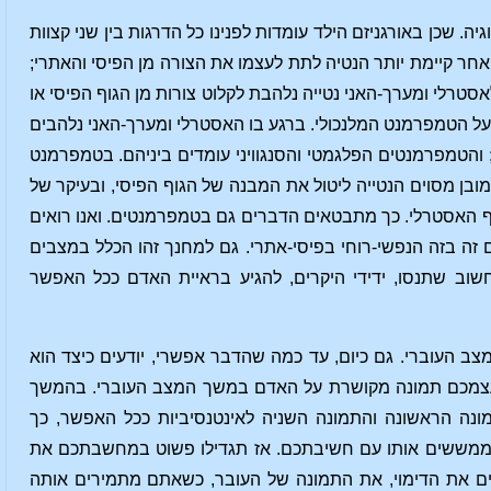
. שכן באורגניזם הילד עומדות לפנינו כל הדרגות בין שני קצוות
האחר קיימת יותר הנטיה לתת לעצמו את הצורה מן הפיסי והאתרי;
טרלי ומערך-האני נטייה נלהבת לקלוט צורות מן הגוף הפיסי או
על הטמפרמנט המלנכולי. ברגע בו האסטרלי ומערך-האני נלהבים
והטמפרמנטים הפלגמטי והסנגוויני עומדים ביניהם. בטמפרמנט
בן מסוים הנטייה ליטול את המבנה של הגוף הפיסי, ובעיקר של
וף האסטרלי. כך מתבטאים הדברים גם בטמפרמנטים. ואנו רואים
זה בזה הנפשי-רוחי בפיסי-אתרי. גם למחנך זהו הכלל במצבים
שוב שתנסו, ידידי היקרים, להגיע בראיית האדם ככל האפשר
ב העוברי. גם כיום, עד כמה שהדבר אפשרי, יודעים כיצד הוא
 לעצמכם תמונה מקושרת על האדם במשך המצב העוברי. בהמשך
נה הראשונה והתמונה השניה לאינטנסיביות ככל האפשר, כך
 ממששים אותו עם חשיבתכם. אז תגדילו פשוט במחשבתכם את
חפים את הדימוי, את התמונה של העובר, כשאתם מתמירים אותה