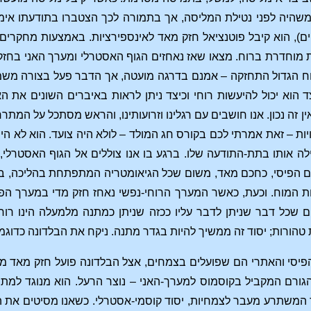
משהיה לפני נטילת המליסה, אך בתמורה לכך הצטברו בתודעתו אימג
), הוא קיבל פוטנציאל חזק מאד לאינספירציות. באמצעות מחקר
 מוחדרת ברוח. מצאו שאז נאחזים הגוף האסטרלי ומערך האני בחזק
ח הגדול התחזקה – אמנם בדרגה מועטה, אך הדבר פעל בצורה משמ
ד הוא יכול להיעשות רוחי וכיצד ניתן לראות באיברים השונים את הא
 זה נכון. אנו חושבים עם רגלינו וזרועותינו, והראש מסתכל על המת
יות – זאת אמרתי לכם בקורס חג המולד – לולא היה צועד. הוא לא הי
לה אותו בתת-התודעה שלו. ברגע בו אנו צוללים אל הגוף האסטרלי
ם הפיסי, כחכם מאד, משום שכל הגיאומטריה המתפתחת בהליכה, 
ות המוח. וכעת, כאשר המערך הרוחי-נפשי נאחז חזק מדי במערך הפ
 שכל דבר שניתן לדבר עליו ככזה שניתן כמתנה מלמעלה הינו רוחי
טהורות; יסוד זה ממשיך להיות בגדר מתנה. ניקח את הבלדונה כדוגמ
פיסי והאתרי הם שפועלים בצמחים, אצל הבלדונה פועל חזק מאד מב
הגורם המקביל בקוסמוס למערך-האני – נוצר הרעל. הוא מנוגד למת
ד המשתרע מעבר לצמחיות, יסוד קוסמי-אסטרלי. כשאנו מסיטים את 