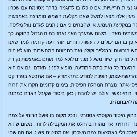
ינציות חרישיות. אם טיפלו בו לדוגמה בדרך מסוימת עם שכרון
ים מעין אלה מצאו למשל שאם מקלעת השמש מומרצת באמצעות
ה במקלעת השמש, או שהבחינו כי אם נותנים לאדם נוזל מליסה,
עותית מאד – משום שמערך האני נאחז במוח הגדול בחזקה. כך
ופן בו הם יכולים להיעשות רוחיים. זוהי דעה קדומה לומר שאנו
רחש בזרועות וברגליים וקולט זאת בתמונות המחשבות. הוא לא היה
ה לומד חוקי שיווי משקל מכניים לולא למד אותם באמצעות נקודת
, המעבד כל זאת בתת-התודעה, מופיע לפנינו האדם, גם אם הוא
בהרגשת-עצמו, הופכת למודע בתת-מודע – אם אתבטא בפרדוקס
יסי-אתרי נוצרת המחלה הפיסית. בימים קדומים חקרו את הרוח
, רוחי-נפשי. אולם יש להבחין כאן ביסוד שקיבל האדם כמתנה
ה לאבחנה זו.
חוץ היסוד הקוסמי-אסטרלי, ובכל מקום בו פועל הרוחי על צמח
נה הרוחית, אך מהווה בהחלט את המקבילה לרוחי, משום שהוא
האסטרלי באמצעות צמח השכרון, אנו מסיטים פשוט את מה שחי