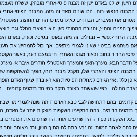
 הישן יש לנו באדם ישן זה מבנה פיסי-אתרי מובהק, ששלח מעצמו ו
המבנה הנפשי-רוחי. הם שונים מאד זה מזה. המבנה הפיסי-אתרי בנו
מסוים את האיברים הבודדים כאילו ממרכז החיים החוצה. האסטרלי ו
פוך הפנים והחוץ, והגורם המהותי כאן הוא הוצאת החלל וגם הוצא
בנה הרוחי-נפשי – נבדלים זה מזה באופן בסיסי. וכעת, באדם העו
 אם נשתמש בביטוי שאינו לגמרי מתאים, אך יכול להמחיש את הענ
 פיסי החדור בחום ובאור מגופו האתרי, חי במצבו הער, כאשר הקוס
ל הדבר הבא: מערך-האני והמערך האסטרלי חודרים איבר או מערכ
 המבנה הפיסי והאתרי שלו, מקבל מבנה רוחי, הופך להשתקפות של 
ופן כללי, אזי הגורם למחלות הפיסיות הוא העובדה שגוף האדם הופך 
דם החולה – כפי שנעשתה בצורה חזקה במיוחד בזמנים קדומים – מט
 קדומים, בהם התחושה לגבי טבע האדם היתה שונה לגמרי מזו שבימינ
 בזמנים קדומים, בהם התקיימו השקפות מוצקות יותר על האדם, הן
על השקפות כפירה, היו שורפים אותו. היו שורפים את הכופרים 
ים להם לאחר המוות. זה נבע בתחילה מתוך חזיון, ורק מאוחר יותר נ
 בריא מליסה, למשל, בתמיסה מסוימת. כאשר קיבל מליסה מועשרת