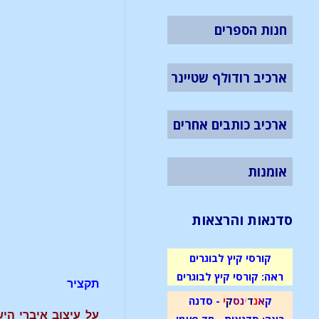
חנות הספרים
ארכיב רודולף שטיינר
ארכיב כותבים אחרים
אומנות
סדנאות והרצאות
קורסי קיץ לבוגרים
ראה: קורסי קיץ לבוגרים
תקציר
ק
א
נ
ד
י
נ
ס
ק
י
- סדנה
על עיצוב איברי הי
ראה: סדנאות - חד פעמי