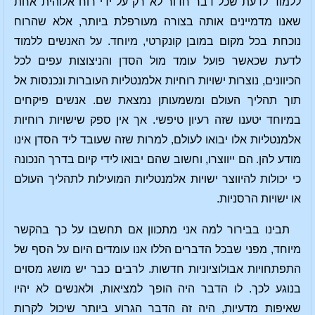
ללמוד לדעת שכל דבר חדור לא רק על ידי רוח אלוהית אחת
שאנו מדמיינים אותה בצורה מעורפלת ביותר, אלא שהרוח
נוכחת בכל מקום במובן קונקרטי, מיוחד. על האנשים ללמוד
לדעת שכאשר פועל עומד מול הסדן והניצוצות עפים לכל
הכיוונים, נוצרות ישויות רוחיות אלמנטליות העוברות ונכנסות אל
תוך תהליך העולם ומשמעותן נמצאת שם. אנשים פיקחים
במיוחד יטענו שזה רעיון טיפשי. אך אין ספק שישויות רוחיות
אלמנטליות אלו יבואו לעולם, למרות שזה שעובד ליד הסדן אינו
מודע להן. הם ייווצרו, וחשוב שהם יבואו לידי קיום בדרך הנכונה
כי יכולות להיווצר ישויות אלמנטליות המועילות לתהליך העולם
או ישויות הרסניות.
תבינו בבירור למה אני מתכוון אם תחשבו על כך בהקשר
מיוחד, מפני שבכל הדברים הללו אנו עומדים היום על הסף של
התפתחויות אבולוציוניות חדשות. לרבים כבר יש מושג מסוים
בנוגע לכך. לו הדבר היה הופך למציאות, ולאנשים לא יהיו
שאיפות מדעיות, היה זה הדבר הגרוע ביותר שיכול לקרות