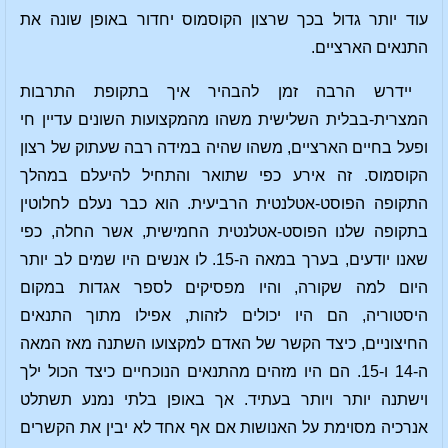
עוד יותר גדול בכך שרצון הקוסמוס יחדור באופן שונה את
התנאים הארציים.
יידרש הרבה זמן להבהיר איך בתקופת התרבות
המצרית-בבלית השלישית משהו מהמקצועות השונים עדיין חי
ופעל בחיים הארציים, משהו שהיה במידה רבה שעתוק של רצון
הקוסמוס. זה אירע כפי שתואר והתחיל להיעלם במהלך
התקופה הפוסט-אטלנטית הרביעית. הוא כבר נעלם לחלוטין
בתקופה שלנו הפוסט-אטלנטית החמישית, אשר החלה, כפי
שאנו יודעים, בערך במאה ה-15. לו אנשים היו שמים לב יותר
היום למה שקורה, והיו מפסיקים לספר אגדות במקום
היסטוריה, הם היו יכולים לזהות, אפילו מתוך התנאים
החיצוניים, כיצד הקשר של האדם למקצועו השתנה מאז המאה
ה-14 ו-15. הם היו מזהים מהתנאים הנוכחיים כיצד הכול ילך
וישתנה יותר ויותר בעתיד. אך באופן בלתי נמנע תשתלט
אנרכיה מסוימת על האנושות אם אף אחד לא יבין את הקשרים