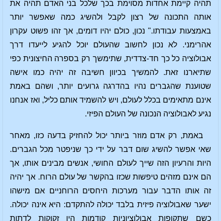
תהיה קיימת אחדות מסוימת בכך שלכל בני האדם תהיה את
אותה התכונה של רצון לקבל ולהשיג כמה שאפשר יותר
באמצעות עבודתו." נכון, כולם יהיו דומים, אך זהו פשוט עקרון
אהרימני. לא נכון לחשוב שהעולם יוכל להגיע לייעדו דרך
אבולוציה כל כך חד-צדדית, שתימשך רק בספרה החיצונית כפי
שתיארנו זאת. להמשיך בכיוון חשיבה זה יהיה כמו אישה
שטוענת שהגברים נהיו בהדרגה גרועים יותר, ושהם באמת
אינם מתאימים בכלל לעולם, ויש להשמיד אותם כליל, ואז אנחנו
נגיע לאבולוציה הנכונה של העולם הפיזי.
באמת, רק אדם מוזר ביותר יכול להחזיק בדעה כזו, מאחר
שאי אפשר להשיג שום דבר על ידי כך שניפטר מכל הגברים.
היות והרעיון הזה שייך לעולם החושי, אנשים מבינים אותו, אך
הם אינם מזהים טיפשות שכזו בהקשר של עולם הרוח. אך יהיה
זה אותו הדבר עבור מערכות היחסים הרוחניים אם מישהו
ישער שאבולוציה פיזית בלבד יכולה להתקדם: היא אינה יכולה.
כשם שתקופות אבולוציוניות קודמות היו זקוקות לדתות