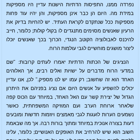
נפרדה ממנו, התפיסות הדתיות הישנות עדיין היו מספיקות
במידת מה. היום הן כבר אינן מספיקות, והן יהיו עוד פחות
מספיקות ככל שנתקדם לקראת העתיד. יש להחיות בדיוק את
הרעיון שאנשים מסוימים מתנגדים לו בקולי קולות; כלומר, חייב
להיכנס לאבולוציה הקוטב הנגדי, הכרוך בכך שאנשים יוכלו
ליצור מושגים מוחשיים לגבי עולמות הרוח.
הנציגים של הכתות הדתיות יאמרו לעתים קרובות: "שם
במדעי הרוח מדברים על ישויות ואלים רבים, אך האלוהים
האחד הוא זה שחשוב; רק עמו יש לנו מספיק." לכן, אנו עדיין
יכולים להשפיע על אנשים היום אם נציג בפניהם את היתרון
הגדול של יצירת קשר עם האל האחד, במיוחד עם הכוס קפה
שלאחר ארוחת הערב ועם המוזיקה המשפחתית, כאשר
נשמעים הערות לועגות לגבי מאמצים ויוזמות חדשות ומובעים
דעות בצורה אנוכית במיוחד ומתוך בורות רבה. אך מה שבאמת
חשוב הוא שיש להרחיב את האופקים האנושיים; כלומר, עלינו