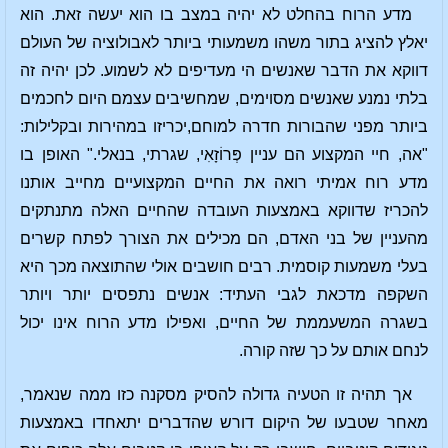
מדע הרוח בהחלט לא יהיה במצב בו הוא יעשה זאת. הוא
יאלץ להציג בתור משהו משמעותי ביותר לאבולוציה של העולם
דווקא את הדבר שאנשים הי מעדיפים לא לשמוע. לכן יהיה זה
בלתי נמנע שאנשים מסוימים, שמחשיבים עצמם היום לחכמים
ביותר מפני שהבורות חדרה למוחם,יכריזו במהירות ובקלילות:
"אה, חיי המקצוע הם עניין פְּרוֹזָאִי, שגרתי, בנאלי." האופן בו
מדע רוח אמיתי רואה את החיים המקצועיים מחייב אותנו
להכריז שדווקא באמצעות העובדה שהחיים האלה מתנתקים
מהעניין של בני האדם, הם מכילים את הצורך לפתח קשרים
בעלי משמעות קוסמית. רבים חושבים אולי שהתוצאה מכך היא
השקפה מדכאת לגבי העתיד: אנשים נתפסים יותר ויותר
בשגרה המשעממת של החיים, ואפילו מדע הרוח אינו יכול
לנחם אותם על כך שזה קורה.
אך תהיה זו הטעיה גדולה להסיק מסקנה כזו ממה שנאמר,
מאחר שטבעו של היקום דורש שהדברים יתאחדו באמצעות