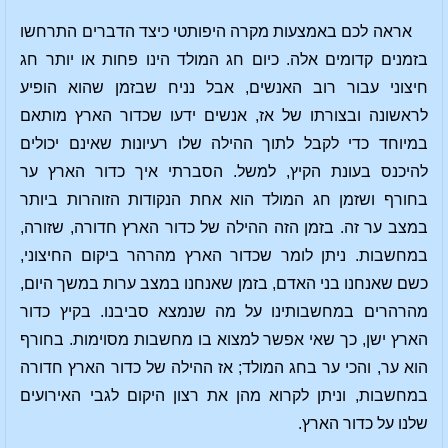
אראה לכם באמצעות מקרה היפותטי כיצד הדברים התרחשו
בזמנים קדומים אלה. כיום חג המולד הינו פחות או יותר חג
חיצוני עבור רוב האנשים, אבל נניח שבזמן שהוא הופיע
לראשונה ובצורתו של אז, אנשים ידעו שכדור הארץ מותאם
במיוחד כדי לקבל לתוך ההילה שלו רעיונות שאינם יכולים
להיכנס בעונת הקיץ, למשל. הסברתי איך כדור הארץ ער
בחורף ושזמן חג המולד הוא אחת הנקודות הזוהרות ביותר
במצב ער זה. בזמן הזה ההילה של כדור הארץ חדורה, שזורה,
במחשבות. ניתן לומר שכדור הארץ מהרהר ביקום החיצוני,
כשם שאנחנו בני האדם, בזמן שאנחנו במצב ערות במשך היום,
מהרהרים במחשבותינו על מה שנמצא סביבנו. בקיץ כדור
הארץ ישן, כך שאי אפשר למצוא בו מחשבות מסוימות. בחורף
הוא ער, והכי ער בחג המולד; אז ההילה של כדור הארץ חדורה
במחשבות, וניתן לקרוא מהן את רצון היקום לגבי האירועים
שלנו על כדור הארץ.