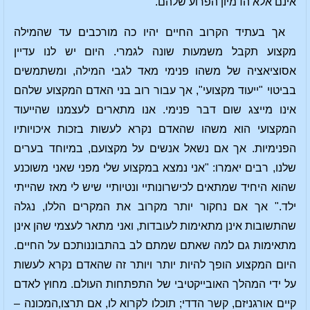
אינם אלא הדמיון הפרוע שלהם.
אך בעתיד הקרוב החיים יהיו כה מורכבים עד שהמילה
מקצוע תקבל משמעות שונה לגמרי. היום יש לנו עדיין
אסוציאציה של משהו פנימי מאד לגבי המילה, ומשתמשים
בביטוי "ייעוד מקצועי", אך עבור רוב בני האדם המקצוע שלהם
אינו מייצג שום דבר פנימי. אנו מתארים לעצמנו שהייעוד
המקצועי הוא משהו שהאדם נקרא לעשות בזכות איכויותיו
הפנימיות. אך אם נשאל אנשים על מקצועם, במיוחד בערים
שלנו, רבים יאמרו: "אני נמצא במקצוע שלי מפני שאני משוכנע
שהוא היחיד שמתאים לכישרונותיי ונטיותיי שיש לי מאז שהייתי
ילד." אך אם נחקור יותר מקרוב את המקרים הללו, נגלה
שהתשובות אינן מתאימות לעובדות, ואני מתאר לעצמי שהן אינן
מתאימות גם למה שאתם שמתם לב בהתבוננותכם על החיים.
היום המקצוע הופך להיות יותר ויותר זה שהאדם נקרא לעשות
על ידי המהלך האובייקטיבי של התפתחות העולם. מחוץ לאדם
קיים אורגניזם, קשר הדדי; תוכלו לקרוא לו, אם תרצו,המכונה –