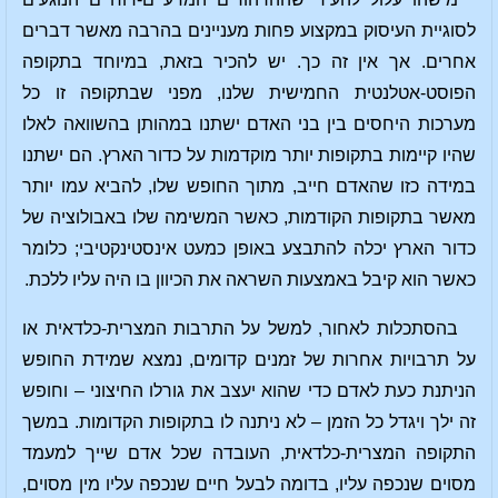
לסוגיית העיסוק במקצוע פחות מעניינים בהרבה מאשר דברים
אחרים. אך אין זה כך. יש להכיר בזאת, במיוחד בתקופה
הפוסט-אטלנטית החמישית שלנו, מפני שבתקופה זו כל
מערכות היחסים בין בני האדם ישתנו במהותן בהשוואה לאלו
שהיו קיימות בתקופות יותר מוקדמות על כדור הארץ. הם ישתנו
במידה כזו שהאדם חייב, מתוך החופש שלו, להביא עמו יותר
מאשר בתקופות הקודמות, כאשר המשימה שלו באבולוציה של
כדור הארץ יכלה להתבצע באופן כמעט אינסטינקטיבי; כלומר
כאשר הוא קיבל באמצעות השראה את הכיוון בו היה עליו ללכת.
בהסתכלות לאחור, למשל על התרבות המצרית-כלדאית או
על תרבויות אחרות של זמנים קדומים, נמצא שמידת החופש
הניתנת כעת לאדם כדי שהוא יעצב את גורלו החיצוני – וחופש
זה ילך ויגדל כל הזמן – לא ניתנה לו בתקופות הקדומות. במשך
התקופה המצרית-כלדאית, העובדה שכל אדם שייך למעמד
מסוים שנכפה עליו, בדומה לבעל חיים שנכפה עליו מין מסוים,