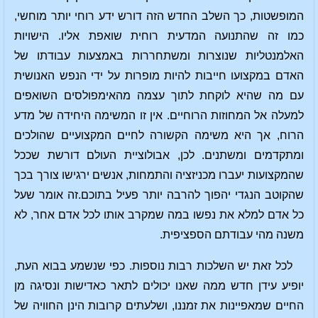
המופשטות, כך השלב החדש הזה דורש ידע רוחי יותר מוחשי,
כמו זה שהתנועה המדעית רוחית שואפת אליו. הישויות
האלמנטליות שנוצרות ומשתחררות באמצעות עבודתו של
האדם במקצועו חייבות להיות מופרות על ידי הנפש האנושית
עם מה שהיא לוקחת לתוך עצמה מהאימפולסים השואפים
למעלה אל המחוזות הרוחיים. אין זו המשימה היחידה של מדע
הרוח, אך היא משימה הקשורה לחיים המקצועיים שהולכים
ומתקדמים ומשתנים. לכן, אבולוציית העולם דורשת שככל
שהמקצועות יעברו מכניזציה והתמחות, אנשים ירגישו צורך בכך
שהקוטב הנגדי יהפוך להרבה יותר פעיל בתוכם.זה אומר שעל
כל אדם למלא את נפשו במה שמקרב אותו לכל אדם אחר, לא
משנה מהי עבודתם הספציפית.
לכל זאת יש השלכות רבות נוספות. כפי שנשמע בבוא העת,
יופיע עידן חדש ממה שאנו יכולים לתאר כאדישות ונסיגה מן
החיים שמאפיינות את זמננו, ושלעתים קרובות הינן החוויה של