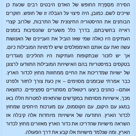
הסירה מסְפֶרָת החופש של האדם היבטים רבים שכעת כן
שייכים לשם. כמובן, היה פיצוי על הגבלה זו של חופש. חוקרים
הבוחנים את ההיסטוריה החיצונית של התרבות, שלרוב קצרי
ראייה בחשיבתם, בדרך כלל משערים שהנסיבות בזמנים
העתיקים היו כאלה שמי שאז הוביל את העניינים של האנושות
עשה זאת עם אותם האימפולסים שיש לדמויות המובילות כיום.
אך יש לזכור שבתקופות העתיקות היו תהליכים מוגדרים
בטקסים במיסטריות בהם האישיויות המובילות התוודעו לרצונן
של ישויות שמדריכות את החיים ממחוזות מחוץ לכדור הארץ.
כבר אמרתי שבזמנים מסוימים – אין כעת צורך לחזור ולפרט
אותם– כוהנים ביצעו ריטואלים מסתוריים ספציפיים. כתוצאה
מכך, אישיויות מסוימות במקדשים שהתאימו למטרות הללו באו
במגע עם היקום, עם הקוסמוס, עם מערכות היחסים שמחוץ
לכדור הארץ. התודעה של אישיויות מיוחדות אלה קיבלה אז
השראה מישויות שהדריכו את כדור הארץ מאזורים מחוץ לכדור
הארץ, ומה שנלמד מישויות אלו קבע את דרך הפעולה.