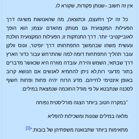
אין זה חשוב –שנותן פקודות, שקורא לו.
כל זה ילך ויתעצם, וכתוצאה, מה שהאנושות משיגה דרך
הפעילות המקצועית גם מנותק מהאדם עצמו; הוא הופך
לאובייקטיבי יותר. דרך התנתקות זו, הפעילות המקצועית הולכת
ונעשית משהו שבהמשך התפתחותו דרך יופיטר, וונוס וולקן
עובר תהליך התפתחות דומה למה שהתרחש עבור כדור הארץ
דרך שבתאי, השמש והירח. עובדה מוזרה היא שכאשר מדברים
בתור מדעני רוח,לא ניתן להחמיא לאנשים אם הנושא קרוב
באופן אינטימי לחייהם. מדע הרוח יהיה פחות ופחות חשוף
לסכנה שנתבטא על פי מודל החוכמה שנמצאת במילים:
"במקרה הטוב ביותר הצגה מורליסטית נפוחה
מלאה במילים שנונות ומשכילות להפליא
[1]
מתאימות ביותר שתבואנה משפתיהן של בובות."