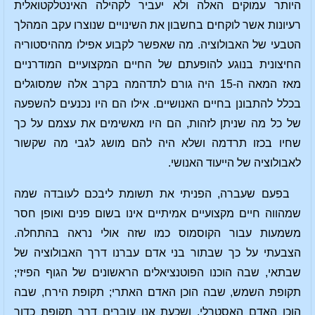
היותר עמוקים האלה ולא יעביר לקהילה האינטלקטואלית
רעיונות אשר לוקחים בחשבון את השינויים שנוצרו עקב המהלך
הטבעי של האבולוציה. מה שאפשר לקבוע אפילו מההיסטוריה
החיצונית בנוגע להופעתם של החיים המקצועיים המודרניים
מאז המאה ה-15 היה גורם לתדהמה בקרב אלה שמסוגלים
בכלל להתבונן בחיים האנושיים. אילו הם היו נכנעים להשפעה
של כל מה שניתן לזהות, הם היו מאשימים את עצמם על כך
שחיו בכזו תרדמה ושלא היה להם מושג לגבי מה שקשור
לאבולוציה של הייעוד האנושי.
בפעם שעברה, הפניתי את תשומת ליבכם לעובדה שמה
שמהווה חיים מקצועיים אמיתיים אינו בשום פנים ואופן חסר
משמעות עבור הקוסמוס כמו שזה אולי נראה בהתחלה.
הצבעתי על כך שבתור בני אדם עברנו דרך האבולוציה של
שבתאי, שבה הוכנו הפוטנציאלים הראשונים של הגוף הפיזי;
תקופת השמש, שבה הוכן האדם האתרי; תקופת הירח, שבה
הוכן האדם האסטרלי, ושכעת אנו עוברים דרך תקופת כדור