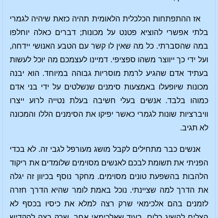
אז ההתפתחות הכלכלית הלאומית תהיה כזאת שיהיה לגמרי
בלתי אפשרי להוציא פטנט על מכונות; דברים כאלה יוחלפו
במה שהסברתי. כל מה שאין לו קשר עם הטבע האנושי יידחה,
ועל ידי כך ייווצר משהו ספציפי. דמיינו לעצמכם מה יוכל לעשות
בעתיד אדם שהגיע לרמת מוסריות גבוהה במיוחד. הוא יבנה
מכונות שיופעלו באמצעות סימנים שנשלטים על ידי בני אדם
כמוהו בלבד. אנשים בעלי חשיבה בעלת נטייה לרוע ייצרו
וויברציות שונות לגמרי כאשר יפיקו את הסימנים הללו והמכונה
לא תגיב.
אנשים כבר מתחילים לקבל מושג מעורפל לגבי זה. לא בכדי
הפניתי את תשומת לבכם לאנשים מסוימים שלומדים את ריקוד
הלהבות בהשפעת טונים מסוימים. מחקר נוסף בכיוון זה יגלה
את הדרך למה שציינתי. נוכל באמת לומר שהיא הדרך חזרה
לזמנים בהם אלכימאי שרק רצה למלא את כיסיו בכסף לא
הצליח להשיג כלום, בעוד שאלכימאי אחר, שרק רצה להקדיש