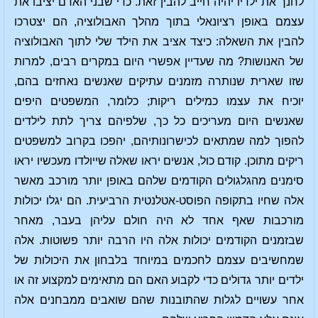
לחנך את ילדיו יהיה חייב להבין זאת. כדי שבני האדם יציבו את
עצמם באופן רציונאלי בתוך מהלך האבולוציה, הם יצטרכו
להבין את השאלה: כיצד אציב את הילד שלי לתוך האבולוציה
של האנושות? מה שעדיין אפשרי היום במקרים רבים, למרות
שזו שארית שנותרה מזמנים עתיקים שאנשים נאחזים בהם,
יוכיח את עצמו כמילים ריקות; כלומר, המשפטים היפים
שאנשים היום מעריכים כל כך, שלפיהם צריך לתת לילדים
להפוך למה שמתאים לכישרונותיהם, יהפכו בקרוב למשפטים
ריקים מתוכן. קודם כול, אנשים יראו שאלה שייולדו מעכשיו יראו
סימנים מהגלגולים הקודמים שלהם באופן יותר מורכב מאשר
אלה שחיו בתקופה הפוסט-אטלנטית הרביעית. הם יגלו יכולות
מורכבות שאף אחד לא היה חולם עליהן בעבר, מאחר
שבזמנים הקודמים יכולות אלה היו הרבה יותר פשוטות. אלה
שמחשיבים עצמם לחכמים במיוחד בלבחון את היכולות של
ילדים יותר גדולים כדי לקבוע האם הם מתאימים למקצוע זה או
אחר עשויים לגלות שהתובנות שהם שואבים ממבחנים אלה