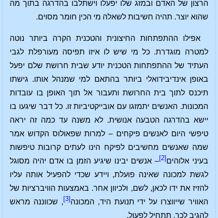
הרצון של האדם ובמזג שלו יפעלו וישתלבו בהדרגה בתוך מה
שהוא יוצר. תהיה חשיבות לשאלה מי הכין חומר מסוים.
אפילו ההתפתחות החיצונית והטכנית הקרה ביותר נוטה
למטרה מוגדרת. כל מי שיש לו איזו תפיסה מעורפלת לגבי
העתיד של ההתפתחות הטכנית יודע שבית חרושת שלם יפעל
באופן אינדיבידואלי ביותר בהתאם למי שמנהל אותו. גישתו
תיכנס לתוך בית החרושת ותעבור אל תוך האופן בו עובדות
המכונות. האנשים יתמזגו עם אובייקטיביות זו. כל דבר שיגעו בו
יישא בהדרגה הטבעה אנושית. לא משנה עד כמה זה יראה
טיפשי היום לאנשים פיקחים – למרות שפאולוס הקדוש אמר
שמה שאנשים מחשיבים לפיקח הינו לעתים קרובות טיפשות
[2]
בעיני אלוהים
– אנשים יבינו שיגיע הזמן בו אדם יהיה מסוגל
לגשת למכונה שאינה פועלת, ויידע שכדי להפעיל אותה עליו
להזיז את ידו לכאן, לשם, ולכיוון אחר. באמצעות הוויברציות של
[3]
האוויר שייווצרו על ידי תנועת היד, המכונה
, שכווננה מראש
להגיב לכך, תתחיל לפעול.