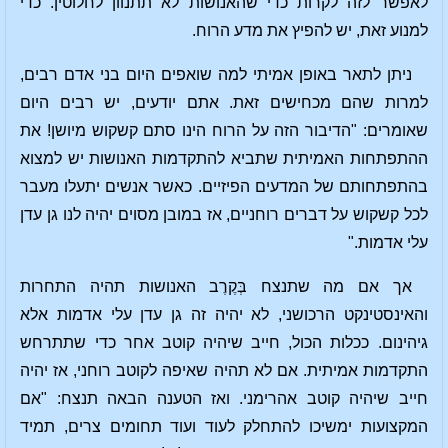
לאפשר לזה לקרות כדי שהאנושות לא תתנוון לחלוטין. כדי
למנוע זאת, יש להפיץ את מדע הרוח.
ניתן לתאר באופן אמיתי למה שואפים היום בני אדם רבים,
למרות שהם מכחישים זאת. אתם יודעים, יש רבים היום
שאומרים: "הדיבור הזה על הרוח הינו סתם קשקוש מיושן! את
ההתפתחות האמיתית שתביא להתקדמות האנושות יש למצוא
בהתפתחותם של המדעים הפיזיים. כאשר אנשים יתעלו מעבר
לכל קשקוש על דברים רוחניים, אז במובן מסוים יהיה לנו גן עדן
עלי אדמות."
אך אם מה שתנצח בְּקֶרֶב האנושות תהיה התחרות
והאינסטינקט הרכושני, לא יהיה זה גן עדן עלי אדמות אלא
גיהינום. ככלות הכול, חייב שיהיה קוטב אחר כדי שתתרחש
התקדמות אמיתית. אם לא תהיה שאיפה לקוטב רוחני, אז יהיה
חייב שיהיה קוטב אהרימני. ואז הטענה הבאה תנצח: "אם
המקצועות ימשיכו להתחלק לעוד ועוד תחומים צרים, תמיד