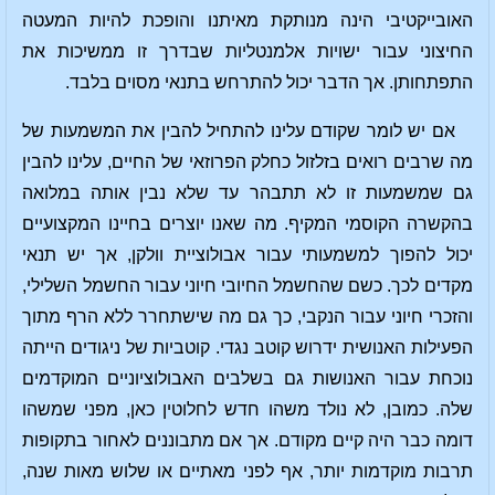
האובייקטיבי הינה מנותקת מאיתנו והופכת להיות המעטה
החיצוני עבור ישויות אלמנטליות שבדרך זו ממשיכות את
התפתחותן. אך הדבר יכול להתרחש בתנאי מסוים בלבד.
אם יש לומר שקודם עלינו להתחיל להבין את המשמעות של
מה שרבים רואים בזלזול כחלק הפרוזאי של החיים, עלינו להבין
גם שמשמעות זו לא תתבהר עד שלא נבין אותה במלואה
בהקשרה הקוסמי המקיף. מה שאנו יוצרים בחיינו המקצועיים
יכול להפוך למשמעותי עבור אבולוציית וולקן, אך יש תנאי
מקדים לכך. כשם שהחשמל החיובי חיוני עבור החשמל השלילי,
והזכרי חיוני עבור הנקבי, כך גם מה שישתחרר ללא הרף מתוך
הפעילות האנושית ידרוש קוטב נגדי. קוטביות של ניגודים הייתה
נוכחת עבור האנושות גם בשלבים האבולוציוניים המוקדמים
שלה. כמובן, לא נולד משהו חדש לחלוטין כאן, מפני שמשהו
דומה כבר היה קיים מקודם. אך אם מתבוננים לאחור בתקופות
תרבות מוקדמות יותר, אף לפני מאתיים או שלוש מאות שנה,