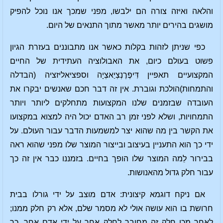
והלאה ואיזה צורה הם ילבשו, מפני שמכך אנו נוכל להפיק
מושגים בהירים יותר מאשר מתוך התנאים של היום.
כפי שניתן לזהות בקלות כאשר אנו מתבוננים בעזרת הגיון
פשוט בעולם כיום, את האבולוציה העתידית של החיים
המקצועיים תאפיין דִּיפֶרֶנְצְיַאצְיָה וספציאליזציה (הבדלה
והתמחות)הולכת וגוברת. אין זה דבר חכם שאנשים יבקרו את
העובדה שבזמנים שלנו המקצועות מתחלקים ליותר ויותר
התמחויות, ושלא לפני זמן רב האדם יכול היה למצוא במקצועו
את הקשר בין מה שהוא יצר למשמעות הדבר עבור העולם. על
ידי כך הוא התעניין בעיצוב ובייצור המוצר שלו מפני שהוא ראה
בבירור לֵמה המוצר שלו הופך בחיים. בזמננו כבר אין זה כך
עבור חלק גדול מהאנושות.
אם ניקח דוגמא קיצונית: אדם מוצב על ידי גורלו בבית
חרושת בו הוא עושה אולי לא מסמר שלם, אלא רק חלק ממנו;
לאחר מכן חלק זה מחובר לחלק אחר על ידי אדם אחר. כך