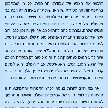
לרכוש את הצבע של עבודתו החיצונית. כל מי שמתבונן
בהתפתחות ההיסטורית של האנושות יגלה באיזו מידה רבה בני
האדם מהתקופה הפוסט-אטלנטית החמישית הפכו להיות
שכפולים של מקצועם וכיצד חייהם המקצועיים משפיעים על חיי
הנפש שלהם, וגורמים להם להתמקצע. אך אין זה נכון לגבי רוב
אלה שחיים בתוך החברה האנתרופוסופית שלנו. למרבה המזל,
לעתים קרובות הם נמצאים במצב של התנתקות מהקשרים
ההדדיים של החיים. למרבה המזל?אפשר באותה מידה לומר
שזה לרוע המזל! לעתים קרובות זה מזל טוב רק מנקודת המבט
של הרגש הסובייקטיבי האגואיסטי. עבור העולם, הוא לעתים
קרובות מזל רע מפני שהעולם ידרוש באופן הולך וגובר שבני
האדם יתמקצעו ויצטיינו בתחומים מיוחדים ויהפכו למומחים.
אך מה חייב לקרות בנוסף לכך? התמחות והתמקצעות זו
תהיה תוצר לוואי חיוני של אבולוציית העולם, ושאלה זו תהפוך
לאחת הבעיות הכבדות ביותר עבור המשפחה; כל מי שרוצה