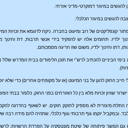
תן להגשים במיגזר דמוקרטי-מדיני אזרחי.
ובה להגשים במיגזר הכלכלי.
לפתור קונפליקטים של רוב ומיעוט בחברה. ניקח לדוגמא את זכויות ה
נוך ילדיו. תחומים אלה יש להפקיד בידי אנשי תרבות, דת וחינוך
תו, דתו וחינוך ילדיו, משום שזו חריגה מסמכותם.
 בימי הביניים להכתיב לרש"י את תוכן הלימודים בבית המדרש שלו?
ות).
 חייב החוק להגן על בני המיעוט (או על מקופחים אחרים) כדי שלא י
ישרור שוויון זכויות מלא בין כל האזרחים בפני החוק, כלומר בבתי המ
תלת-מיגזרית לא מספיק לחוקק חוקים. יש לשאוף בהדרגה להקמת 
ד. ובמקביל יוקמו גוף תרבותי וגוף כלכלי, שתהיה להם מידה רבה ש
ו גם המשך פיתוחה של שיטת מונטסקיה על הפרדת הרשויות: לרש