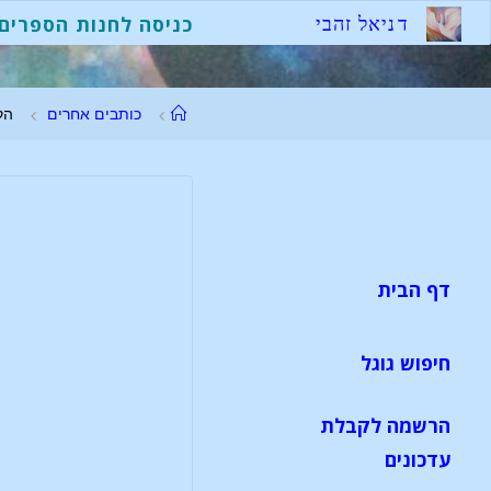
ד
נ
י
א
ל
ז
ה
ב
י
כניסה לחנות הספרים
כותבים אחרים
הק
דף הבית
חיפוש גוגל
הרשמה לקבלת
עדכונים