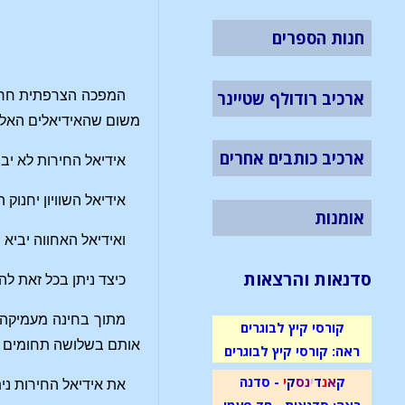
חנות הספרים
ארכיב רודולף שטיינר
המפכה הצרפתית חרתה 
משום שהאידיאלים האלה
ארכיב כותבים אחרים
אידיאל החירות לא יבי
אידיאל השוויון יחנוק 
אומנות
ואידיאל האחווה יביא
סדנאות והרצאות
כיצד ניתן בכל זאת ל
מתוך בחינה מעמיקה 
קורסי קיץ לבוגרים
אותם בשלושה תחומים או
ראה: קורסי קיץ לבוגרים
ק
א
נ
ד
י
נ
ס
ק
י
- סדנה
את אידיאל החירות נית
ראה: סדנאות - חד פעמי