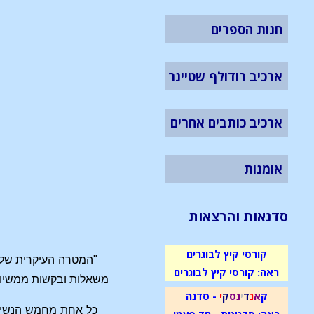
חנות הספרים
ארכיב רודולף שטיינר
ארכיב כותבים אחרים
אומנות
סדנאות והרצאות
קורסי קיץ לבוגרים
"המטרה העיקרית של 
ראה: קורסי קיץ לבוגרים
משאלות ובקשות ממשיות 
ק
א
נ
ד
י
נ
ס
ק
י
- סדנה
כל אחת מחמש הנשים 
ראה: סדנאות - חד פעמי