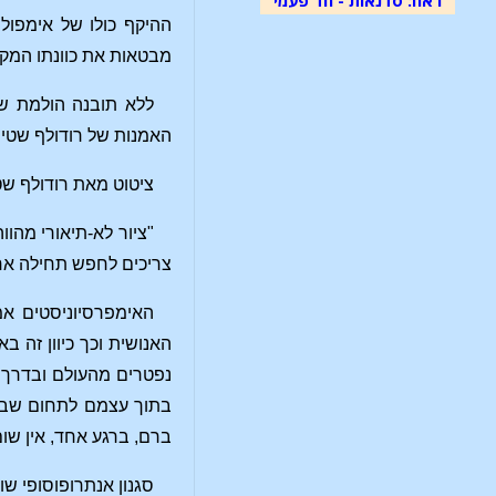
ההיקף כולו של אימפול
מבטאות את כוונתו המקו
ללא תובנה הולמת של
האמנות של רודולף שטיינ
ציטוט מאת רודולף שט
"ציור לא‑תיאורי מהו
צריכים לחפש תחילה אח
האימפרסיוניסטים אמ
האנושית וכך כיוון זה 
נפטרים מהעולם ובדרך ז
בתוך עצמם לתחום שבו 
ברם, ברגע אחד, אין שום
סגנון אנתרופוסופי שוכ