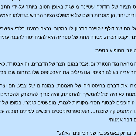
ס הציור של רודולף שטיינר מושגת באופן הטוב ביותר על‑ידי הת
רית. יחד, הן מוסרות רושם של אימפולס הציור החדש בגדולתו האמיתי
 מה שרודולף שטיינר התכוון לו במקור, נראה כמעט בלתי‑אפשרי
ר, יקבלו הכרה. מטרה אחת של ספר זה היא להניח יסוד להבנה עתידי
יינר, המופיע בספר:
וה מחאה נגד הנטורליזם, אבל במובן הצר של הדברים, זה אבסורד. כא
ר אריה בעולם הפיסי; אנו מגלים את האבטיפוס שלו בתחום שבו צ
רו את דברם בהיסטוריה של האמנות. במונחים של צבע, הם יצרו
באמנות לא היה יכול להמשיך ולהתפתח, והיה צריך להתפרק ולהסתי
ו הופכים לבסוף חסרי‑מקוריות לגמרי, מופשטים לגמרי. בסופו של דב
המתמטיקה שוכנת… האקספרסיוניסטים רוכשים לעיתים תובנה על מ
 דבר אמנותי.
ן בדיוק באמצע בין שני הכיוונים האלה."