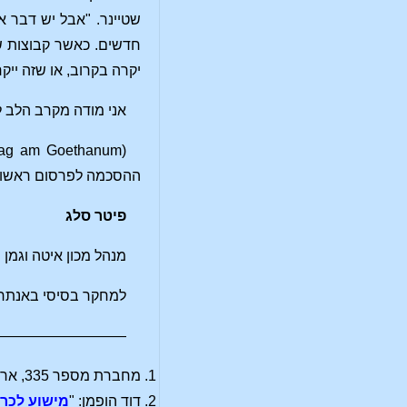
שטיינר. "אבל יש דבר אח
חדשים. כאשר קבוצות של
יקרה בקרוב, או שזה ייקח 
אני מודה מקרב הלב לג'וזף מורל ולהייקו הנ
ההסכמה לפרסום ראשון 
פיטר סלג
מנהל מכון איטה וגמן
למחקר בסיסי באנתרו
—————————
מחברת מספר 335, ארכיב רודולף שטיינר, דורנאך.
דוד הופמן: "
מישוע לכר