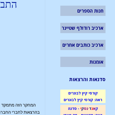
התבו
חנות הספרים
ארכיב רודולף שטיינר
ארכיב כותבים אחרים
אומנות
סדנאות והרצאות
קורסי קיץ לבוגרים
ראה: קורסי קיץ לבוגרים
ק
א
נ
ד
י
נ
ס
ק
י
- סדנה
בהרצאות לחברי החברה 
ראה: סדנאות - חד פעמי