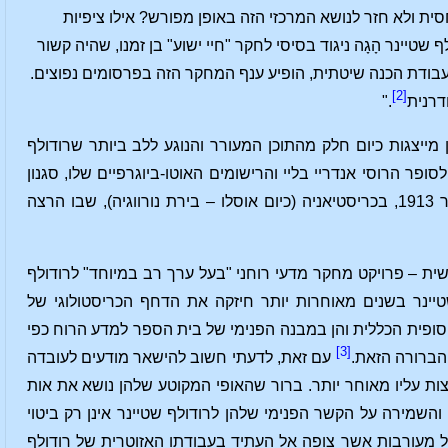
חסית ולא חזר לנושא המרכזי הזה באופן מפורש? אילו ציפיות
שטיינר הָגָה ניגוד בסיסי לחקר "חיי ישוע" בן זמנו, שהיה קשור
בודת הכנה שיטתית, הופיע ענף המחקר הזה בפרסומים נפוצים.
[2]
דרנית
."
יצגות כיום חלק מהתוכן המעורר והנוגע ללב ביותר שרודולף
ר הרוסי אנדריי בליי והרישומים האוטו-ביוגרפיים שלו, סגנון
ההרצאות הייחודי המבוסס על התנסות עצמית של המחזור הגדול אשר החל ב-1 באוקטובר 1913, בכריסטיאניה (כיום אוסלו – בירת נורווגיה), שבו הרצה
שית – פרויקט מחקר מדעי רוחני "בעל ערך רב במיוחד" לרודולף
 שטיינר בשנים מאוחרות יותר חיזקה את הדחף הכריסטולוגי של
פית הכללית והן במבנה הפנימי של בית הספר למדע הרוח כפי
[3]
 הברורה הזאת.
עם זאת, לדעתי חשוב להישאר מודעים לעובדה
ת עליו מאוחר יותר. ברור שהאופי המקוטע שלהן נושא את אות
השמירה על הקשר הפנימי שלהן לרודולף שטיינר אינן רק ביטוי
כל מעורבות אשר צופה אל העתיד בעבודתו האזוטרית של רודולף