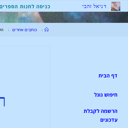
ד
נ
י
א
ל
ז
ה
ב
י
כניסה לחנות הספרים
כותבים אחרים
הק
דף הבית
חיפוש גוגל
ר
הרשמה לקבלת
עדכונים