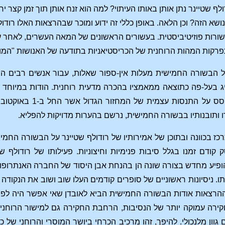
ולף שטיינר נתן אותן באותו העיתוי? למה הוא זנח אותן תוך זמן קצר י
ושא הזה? וכן הלאה. באופן כללי זה ידוע ומוכר שבהרצאות האלו רודולף 
ורות פוזיטיביסטית. בעשורים הראשונים של המאה העשרים, לאחר ע
פרקות המהות הרוחנית של הכריסטיאניות בתודעה של האנושות "המו
הבשורה החמישית מעלות אין-ספור שאלות, עבור אנשים רבים הן מי
ג בעל-פה כתוצאה ממאמציו בהכרה מדעית רוחנית. הודות במיוחד לסופ
ו ותובנותיו בבשורה החמישית, נרשם בהערות מדויקות להפליא.
כז בכוונה ובתוכן של אמירותיו של רודולף שטיינר על הבשורה החמי
 קודם זמנו בגלל סיבות פנימיות וחיצוניות. פעילותו של רודולף
פיע מחדש בצורה שונה הן בהנחת אבן היסוד של החברה האנתרופוסו
ו. ניסיונות ראשוניים של סופרים קודמים העלו שוב ושוב את הנקודה
ההרצאות אודות הבשורה החמישית הביא לאובדן שאי אפשר היה לפצו
קירה עמוקה יותר של הנסיבות, הרחבת החקירה גם למישור הרוחני ו
וון מלנכולי. להיפך, זהו מרכיב הכרחי ביושר המוסרי והרוחני של 