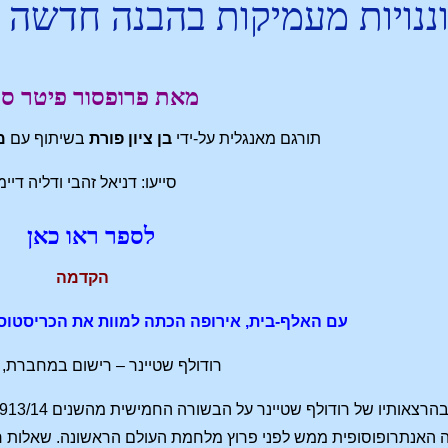
ננויות מעמיקות בהבנה חדשה 
מאת פרופסור פיטר סל
תורגם מאנגלית על-ידי
בן ציון פורת
בשיתוף עם
מ
סייעו: דניאל זהבי ודליה דיימ
לספר ראו כאן
הקדמה
עם האלף-בית, אירופה הכתה למוות את הכריסטוס 
רודולף שטיינר – רישום במחברת, 1923.
האנתרופוסופית ממש לפני פרוץ מלחמת העולם הראשונה. שאלות רבו