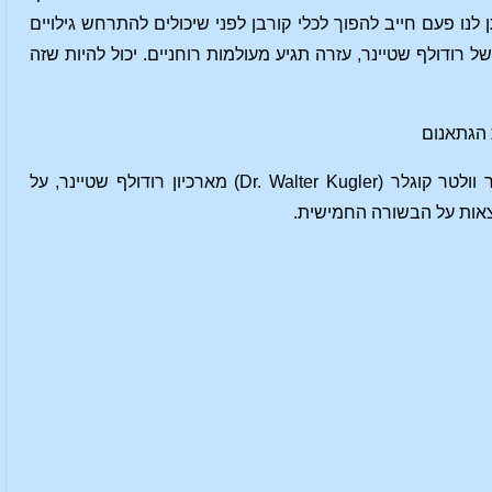
לנו פעם חייב להפוך לכלי קורבן לפני שיכולים להתרחש גילויים
רודולף שטיינר, עזרה תגיע מעולמות רוחניים. יכול להיות שזה
(Verlag am Goethanum) על מחויבותם האישית הגדולה להשלמת הספר הזה, וכן לד"ר וולטר קוגלר (Dr. Walter Kugler) מארכיון רודולף שטיינר, על
אות על הבשורה החמישית.