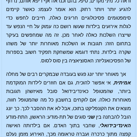
וראה כל מיני מקרים, טיפל בהם וכנראה אף ריפא אותם, נדחף
להגיע יותר ויותר רחוק. הוא אומר לעצמו: כאשר קיימים
סימפטומים פסיכולוגיים חריגים כאלה, חייבים לחפש כדי
לגלות אירועים בילדות שעשו רושם כה עמוק על חיי הנפש עד
שייצרו השלכות כאלה לאחר מכן. זה מה שמחפשים בעיקר
בתחום הזה: תגובות או השלכות מאוחרות יותר של משהו
שקרה בילדות. נתתי דוגמא שמשחקת תפקיד חשוב בספרות
של הפסיכואנליזה: האסוציאציה בין סוס לסוס.
אך מאוחר יותר יונג פגש בעובדה שבמקרים רבים של מחלה
אמיתית
, אי אפשר להוכיח, גם אם חוזרים לילדות המוקדמת
ביותר, שהמטופל כאינדיבידואל סובל מאיזשהן תגובות
מאוחרות כאלה. אם לוקחים בחשבון כל מה שהמטופל חווה,
מוצאים את הקונפליקט בתוכו, אבל לא את ההסבר לכך. כך יונג
הובל להבחנה בין
שני
סוגים של תת-מודע: הראשון, התת-מודע
האינדיבידואלי
, שחבוי בתוך האדם. אם בילדותה האישה
קפצה מתוך כרכרה ועברה טראומה מכך, האירוע מזמן נעלם