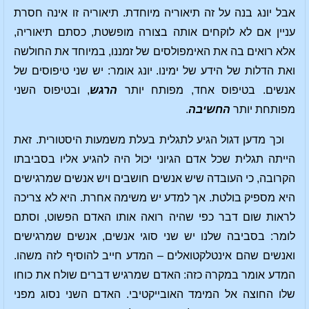
אבל יונג בנה על זה תיאוריה מיוחדת. תיאוריה זו אינה חסרת
עניין אם לא לוקחים אותה בצורה מופשטת, כסתם תיאוריה,
אלא רואים בה את האימפולסים של זמננו, במיוחד את החולשה
ואת הדלות של הידע של ימינו. יונג אומר: יש שני טיפוסים של
אנשים. בטיפוס אחד, מפותח יותר
הרגש
, ובטיפוס השני
מפותחת יותר
החשיבה
.
וכך מדען דגול הגיע לתגלית בעלת משמעות היסטורית. זאת
הייתה תגלית שכל אדם הגיוני יכול היה להגיע אליו בסביבתו
הקרובה, כי העובדה שיש אנשים חושבים ויש אנשים שמרגישים
היא מספיק בולטת. אך למדע יש משימה אחרת. היא לא צריכה
לראות שום דבר כפי שהיה רואה אותו האדם הפשוט, וסתם
לומר: בסביבה שלנו יש שני סוגי אנשים, אנשים שמרגישים
ואנשים שהם אינטלקטואלים – המדע חייב להוסיף לזה משהו.
המדע אומר במקרה כזה: האדם שמרגיש דברים שולח את כוחו
שלו החוצה אל המימד האובייקטיבי. האדם השני נסוג מפני