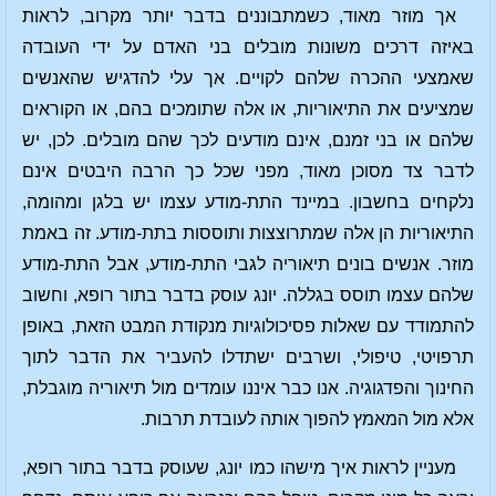
אך מוזר מאוד, כשמתבוננים בדבר יותר מקרוב, לראות
באיזה דרכים משונות מובלים בני האדם על ידי העובדה
שאמצעי ההכרה שלהם לקויים. אך עלי להדגיש שהאנשים
שמציעים את התיאוריות, או אלה שתומכים בהם, או הקוראים
שלהם או בני זמנם, אינם מודעים לכך שהם מובלים. לכן, יש
לדבר צד מסוכן מאוד, מפני שכל כך הרבה היבטים אינם
נלקחים בחשבון. במיינד התת-מודע עצמו יש בלגן ומהומה,
התיאוריות הן אלה שמתרוצצות ותוססות בתת-מודע. זה באמת
מוזר. אנשים בונים תיאוריה לגבי התת-מודע, אבל התת-מודע
שלהם עצמו תוסס בגללה. יונג עוסק בדבר בתור רופא, וחשוב
להתמודד עם שאלות פסיכולוגיות מנקודת המבט הזאת, באופן
תרפויטי, טיפולי, ושרבים ישתדלו להעביר את הדבר לתוך
החינוך והפדגוגיה. אנו כבר איננו עומדים מול תיאוריה מוגבלת,
אלא מול המאמץ להפוך אותה לעובדת תרבות.
מעניין לראות איך מישהו כמו יונג, שעוסק בדבר בתור רופא,