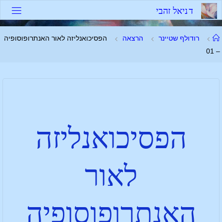
ד
נ
י
א
ל
ז
ה
ב
י
רודולף שטיינר
הרצאה
הפסיכואנליזה לאור האנתרופוסופיה
– 01
הפסיכואנליזה
לאור
האנתרופוסופיה