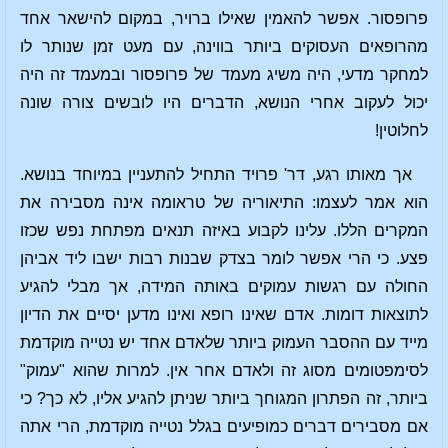
פרופסור. אפשר להאמין שאילו ברויר, במקום להישאר אחד
מהרופאים העסוקים ביותר בווינה, עם מעט זמן שנותר לו
למחקר מדעי, היה משיג מעמד של פרופסור ובמעמד זה היה
יכול לעקוב אחרי הנושא, הדברים היו לובשים צורה שונה
לחלוטין!
אך מאותו רגע, דר' פרויד התחיל להתעניין במיוחד בנושא.
הוא אמר לעצמו: התיאוריה של טראומה אינה מסבירה את
המקרים הללו. עלינו לקבוע באיזה תנאים מפתחת נפש שכזו
פצע. כי הרי אפשר לומר בצדק שבנות רבות ישבו ליד אביהן
החולה עם רגשות עמוקים באותה המידה, אך מבלי להגיע
לתוצאות דומות. אדם שאינו רופא ואינו מדען יסיים את הדיון
מייד עם ההסבר העמוק ביותר שלאדם אחד יש נטייה מוקדמת
לסימפטומים מסוג זה ולאדם אחר אין. למרות שהוא "עמוק"
ביותר, זה הפתרון המגוחך ביותר שניתן להגיע אליו, לא כך? כי
אם מסבירים דברים כמופיעים בגלל נטייה מוקדמת, הרי אתה