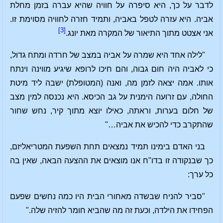
לדבר על כך, היא סיפרה על חוויה שהיא עברה בזמן מחלת
אביה. היא עזרה לטפל באביה, ותמיד חזרה לחוויה מסוימת זו.
[3]
אני אצטט מתוך התיאור של המקרה מאת יונג.
"לילה אחד היא שמרה על אביה במצב של חרדה ומתח גדול,
כי לאביה היה חום גבוה, והם חיכו לרופא שיגיע מווינה וינתח
אותו. אמה יצאה לזמן מה, ואנה (המטופלת) ישבה ליד מיטת
החולה, עם זרועה הימנית על גב הכיסא. היא נכנסה למין מצב
של חלום בערות, וראתה, כאילו יוצא מתוך קיר, נחש שחור
שהתקרב כדי להכיש את אביה…"
בני האדם בימינו תמיד נמצאים תחת השפעת המטריאליזם,
כך שבנקודה זו בדו"ח אנו מוצאים את ההצעה הבאה, שאין בה
כל ערך:
"סביר להניח שבשדה מאחורי הבית היו כמה נחשים שפעם
הפחידו את הילדה, וכעת זה מה שהביא חומר להזיה שלה."