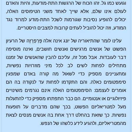
וגועש כמו גל. זהו הכוח של הרגשות התת-מודעות, והיות והאדם
לעולם אינו שלם, אלא שייך לאחד משני הטיפוסים האלה,
יכולים להופיע נסיבות שגורמות לשכל התת-מודע למרוד נגד
המודע, וזה יכול להוביל לעתים קרובות למצבים היסטריים.
עלינו לומר שהתיאוריה של יונג אינה אלה פָּרַפְרָזָה של הרעיון
הפשוט של אנשים מרגישים ואנשים חושבים, ואינה מוסיפה
דבר לעובדות. אבל מכל זה, עליכם להבין שהאנשים של זמננו
מתחילים לפחות לשים לב לכל מיני מוזרויות נפשיות,
ומתעניינים מספיק כדי לשאול מה קורה באדם שמפגין
סימפטומים כאלה. והם התקדמו לפחות עד לנקודה בה הם
אומרים לעצמם: הסימפטומים האלה אינם נגרמים משינויים
פיזיולוגיים או אנטומיים. הם כבר התפתחו מספיק כדי להתעלות
מעל למטריאליזם הפשוט, בכך שהם מדברים על תופעות
נפשיות. כך שזאת בהחלט דרך אחת בה אנשים מנסים לצאת
מהמטריאליזם, ולהגיע לידע כלשהו של הנפש.