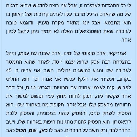
לי כל התנגדות לאמירה זו, אבל אני רוצה להדגיש שהיא תרגום
של מה שהאדם הרגיל מדבר עליו לעתים קרובות ושל האופן בו
הוא מתבטא. אבל יונג מתאר מקרה מעניין, ודוגמא טובה
לעובדה שאת הפוטנציאלים האלה לא תמיד ניתן לתעל לכיוון
אחר.
אמריקאי, אדם טיפוסי של ימינו, אדם שבנה עת עצמו, וניהל
בהצלחה רבה עסק שהוא עצמו ייסד, לאחר שהוא התמסר
לעבודה שלו והגיע להישגים גדולים, חשב: אני אהיה בן 45
בקרוב, ועשיתי את חלקי! עכשיו אני אנוח. וכך הוא החליט
לפרוש, קנה לעצמו אחוזה עם מכוניות ומגרשי טניס, וכל דבר
אחר שקשור לזה, ותכנן לחיות מחוץ לעיר ופשוט למשוך את
הרווחים מהעסק שלו. אבל אחרי תקופת מה באחוזה שלו, הוא
הפסיק לשחק טניס, והפסיק לנהוג במכוניתו, והפסיק ללכת
לתיאטרון. הוא הפסיק להנות מהגינות היפות באחוזה שלו, וישב
בחדר לבד, ורק חשב על הדברים. כאב לו
כאן
, ו
שם
,
הכול
כאב