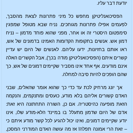
יודעת דבר עליו.
הפסיכואנליטיקן מחפש כל מיני פתרונות לצאת מהסבך,
לפעמים אפילו פתרונות מגוחכים. נניח שבא מטופל שמפגין
סימפטום היסטרי זה או אחר, מפני שהוא פוחד מדמון – נניח
דמון אש. אנשים בתקופות הקדומות האמינו בדמונים של אש,
ראו אותם בחזיונות, ידעו עליהם. לאנשים של היום יש עדיין
קשרים איתם (הפסיכואנליטיקן מודה בכך), אבל הקשרים האלה
אינם מודעים. אף אחד אינו מסביר שקיימים דמונים של אש, כך
שהם הופכים להיות סיבה למחלה.
אך יונג מרחיק לכת עד כדי כך שהוא אומר שהאלים, שבני
האדם קשורים אליהם בלא מודע, כועסים ומתנקמים, והנקמה
הזאת מופיעה כהיסטריה. אם כן, השורה התחתונה היא זאת:
אדם של היום שדמון מתעלל בו במיינד הלא-מודע שלו, אינו
יודע שקיימים דמונים, ואינו יכול להגיע לכל קשר מודע איתם כי
– זאת הרי אמונה תפלה! אז מה עושה האדם המודרני המסכן,