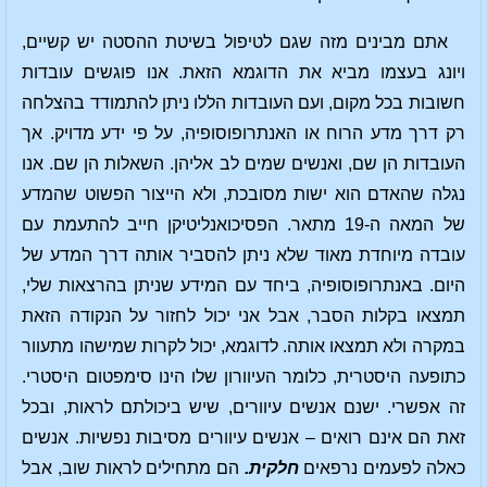
אתם מבינים מזה שגם לטיפול בשיטת ההסטה יש קשיים,
ויונג בעצמו מביא את הדוגמא הזאת. אנו פוגשים עובדות
חשובות בכל מקום, ועם העובדות הללו ניתן להתמודד בהצלחה
רק דרך מדע הרוח או האנתרופוסופיה, על פי ידע מדויק. אך
העובדות הן שם, ואנשים שמים לב אליהן. השאלות הן שם. אנו
נגלה שהאדם הוא ישות מסובכת, ולא הייצור הפשוט שהמדע
של המאה ה-19 מתאר. הפסיכואנליטיקן חייב להתעמת עם
עובדה מיוחדת מאוד שלא ניתן להסביר אותה דרך המדע של
היום. באנתרופוסופיה, ביחד עם המידע שניתן בהרצאות שלי,
תמצאו בקלות הסבר, אבל אני יכול לחזור על הנקודה הזאת
במקרה ולא תמצאו אותה. לדוגמא, יכול לקרות שמישהו מתעוור
כתופעה היסטרית, כלומר העיוורון שלו הינו סימפטום היסטרי.
זה אפשרי. ישנם אנשים עיוורים, שיש ביכולתם לראות, ובכל
זאת הם אינם רואים – אנשים עיוורים מסיבות נפשיות. אנשים
כאלה לפעמים נרפאים
חלקית.
הם מתחילים לראות שוב, אבל