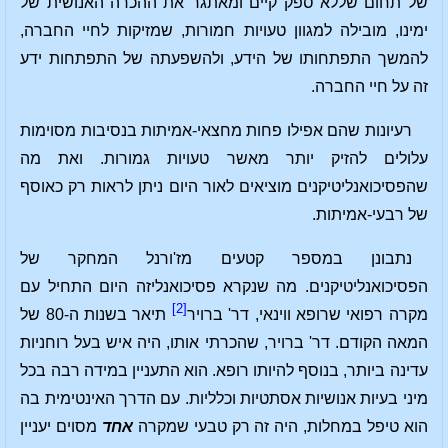
של תחום שללא ספק קיים ומאתגר את ההכרה האנושית של
ימינו, מובילה למגוון טעויות חמורות, שמזיקות לחיי החברה,
להמשך התפתחותו של הידע, ולהשפעתה של התפתחות ידע
זה על חיי החברה.
רעיונות שהם אפילו פחות מחצאי-אמיתות בנסיבות מסוימות
עלולים להזיק יותר מאשר טעויות גמורות. ואת מה
שהפסיכואנליטיקנים מוציאים לאור היום ניתן לראות רק כאוסף
של רבעי-אמיתות.
נתבונן במספר קטעים מז'ורנל המחקר של
הפסיכואנליטיקנים. מה שנקרא פסיכואנליזה היום התחיל עם
[2]
מקרה רפואי שרופא ווינאי, דר' ברויר
תיאר בשנות ה-80 של
המאה הקודם. דר' ברויר, שהכרתי אותו, היה איש בעל רוחניות
עדינה ביותר, בנוסף להיותו רופא. הוא התעניין במידה רבה בכל
מיני בעיות אנושיות אסתטיות וכלליות. עם הדרך האינטימית בה
הוא טיפל במחלות, היה זה רק טבעי שמקרה
אחד
מסוים יעניין