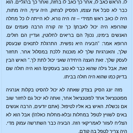
לו. הראש כאב לו, אחר כך כאב לו בחזה, ואחר כך ברגליים. הוא
כבר לא סבל את עצמו, הפסיק לצחוק, היה עייף, היה מתוח,
היה לו כאב ראש תמידי – זה היה נורא. לא הייתה לו כל מחלה
שהרופא היה יכול לאבחן! כך זה קורה הרבה פעמים עם
האנשים בימינו, נכון? הם בריאים לחלוטין, ועדיין הם חולים.
הרופא אמר: "הבעיה היא נפשית. התרגלת לתנאים שבעסק
שלך, והאנרגיות שלך לא מוכנות ללכת במסלול אחר. תחזור
לעסק שלך. זאת העצה היחידה שאני יכול לתת לך." האיש הבין
זאת, אבל גילה שהוא כבר לא טוב בעסקים! הוא היה חולה שם
בדיוק כמו שהוא היה חולה בביתו.
מזה יונג הסיק בצדק שאתה לא יכול להסיט בקלות אנרגיה
מפוטנציאל אחד לפוטנציאל אחר, ואתה לא יכול גם לחזור שוב
אם נכשלת. האיש בא אליו לטיפול. (אתם יודעים, הרבה אנשים
באים לשוויץ לטפל במחלות ובלא-מחלות כאלה!) אבל הוא לא
הצליח לעזור לאמריקאי הזה. הבעיה כבר השתרשה עמוק מדי.
היה צריך לטפל בה קודם.