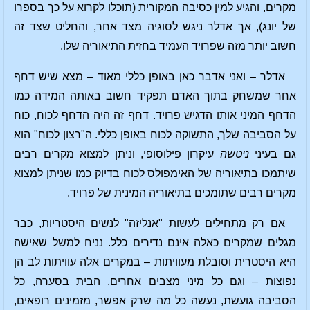
מקרים, והגיע למין כסיבה המקורית (תוכלו לקרוא על כך בספרו
של יונג), אך אדלר ניגש לסוגיה מצד אחר, והחליט שצד זה
חשוב יותר מזה שפרויד העמיד בחזית התיאוריה שלו.
אדלר – ואני אדבר כאן באופן כללי מאוד – מצא שיש דחף
אחר שמשחק בתוך האדם תפקיד חשוב באותה המידה כמו
הדחף המיני אותו הדגיש פרויד. דחף זה היה הדחף לכוח, כוח
על הסביבה שלך, התשוקה לכוח באופן כללי. ה"רצון לכוח" הוא
גם בעיני
ניטשה
עיקרון פילוסופי, וניתן למצוא מקרים רבים
שיתמכו בתיאוריה של האימפולס לכוח בדיוק כמו שניתן למצוא
מקרים רבים שתומכים בתיאוריה המינית של פרויד.
אם רק מתחילים לעשות "אנליזה" לנשים היסטריות, כבר
מגלים שמקרים כאלה אינם נדירים כלל. נניח למשל שאישה
היא היסטרית וסובלת מעוויתות – במקרים אלה עוויתות לב הן
נפוצות – וגם כל מיני מצבים אחרים. הבית בסערה, כל
הסביבה גועשת, נעשה כל מה שרק אפשר, מזמינים רופאים,