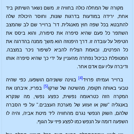
מקורה של המחלה כולה בחוויה זו. משם נשאר השיתוק ביד
אחת, ירידה במודעות בדרגות שונות, וחוסר היכולת שלה
להתבטא בכל שפה חוץ מאנגלית. דר' ברוייר שם לב שהמצב
השתפר כל פעם שהיא סיפרה את סיפורה, והוא ביסס את
הטיפול על עובדה זו. דרך היפנוזה הוא משך ממנה בהדרגה את
כל הפרטים, ובאמת הצליח להביא לשיפור ניכר במצבה.
המטופלת כביכול נפתרה מהעניין על ידי כך שהיא סיפרה אותו
ודיברה עליו עם אדם אחר.
[4]
ברוייר ועמיתו פרויד
בווינה ששניהם הושפעו, כפי שהיה
[5]
טבעי באותה תקופה, מהשיטה של שרקו
בפריז, איבחנו את
המקרה הזה כטראומה נפשית, כפצע נפשי, מה שנקרא
באנגליה "שוק או זעזוע של מערכת העצבים." על פי הסברה
שלהם, השוק הנפשי נגרם מהחוויה ליד מיטת אביה, והיה לו
השפעה דומה על הנפש כמו לפצע פיזי על הגוף.