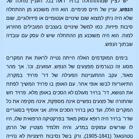
יש לציין שמההתחלה ברויר ראה בכל העניין מחלה של
הנפש
, עניין של חיים פנימיים. הוא היה משוכנע מן ההתחלה
שלא היה ניתן למצוא שום שינויים אנטומיים או פיזיולוגיים, שום
סיבות פיזיות, כמו למשל שינויים בעצבים המובילים מהזרוע
למוח. הוא היה משוכנע מן ההתחלה שיש לו עסק עם עובדה
שבתוך הנפש.
בימים המוקדמים האלה הייתה נטייה לראות את המקרים
מסוג זה כנגרמים מפצעים של הנפש, זעזועים, וכו'. אך מהר
מאוד, עקב ההתעניינות הפעילה של דר' פרויד במקרה,
התיאוריות לבשו אופי אחר. עם האופן בו פרויד המשיך לפתח
את הנושא, דר' ברויר מעולם לא הסכים באופן מלא. פרויד חש
שהתורה של פצעים נפשיים אינה מספקת, אינה מקיפה את כל
המקרים הללו, ועד כאן ברויר הסכים איתו. אני אוסיף בסוגריים
שדר' ברויר היה רופא עסוק מאוד בפרקטיקה הרפואית שלו, היו
לו שורשים עמוקים במדע, והיה תלמיד מצטיין של הרמן
נוטהנאגל (1905-1841), ורק בשל נסיבות חיצוניות לא נהייה