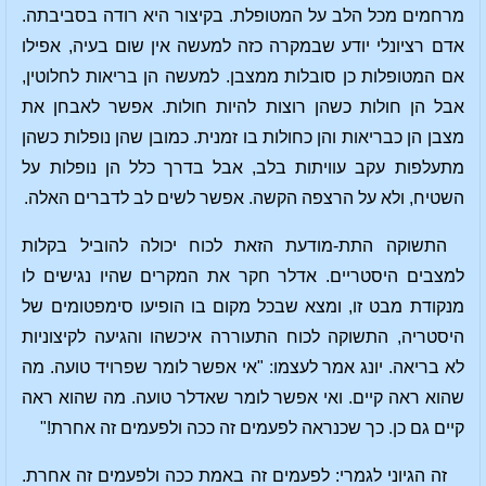
מרחמים מכל הלב על המטופלת. בקיצור היא רודה בסביבתה.
אדם רציונלי יודע שבמקרה כזה למעשה אין שום בעיה, אפילו
אם המטופלות כן סובלות ממצבן. למעשה הן בריאות לחלוטין,
אבל הן חולות כשהן רוצות להיות חולות. אפשר לאבחן את
מצבן הן כבריאות והן כחולות בו זמנית. כמובן שהן נופלות כשהן
מתעלפות עקב עוויתות בלב, אבל בדרך כלל הן נופלות על
השטיח, ולא על הרצפה הקשה. אפשר לשים לב לדברים האלה.
התשוקה התת-מודעת הזאת לכוח יכולה להוביל בקלות
למצבים היסטריים. אדלר חקר את המקרים שהיו נגישים לו
מנקודת מבט זו, ומצא שבכל מקום בו הופיעו סימפטומים של
היסטריה, התשוקה לכוח התעוררה איכשהו והגיעה לקיצוניות
לא בריאה. יונג אמר לעצמו: "אי אפשר לומר שפרויד טועה. מה
שהוא ראה קיים. ואי אפשר לומר שאדלר טועה. מה שהוא ראה
קיים גם כן. כך שכנראה לפעמים זה ככה ולפעמים זה אחרת!"
זה הגיוני לגמרי: לפעמים זה באמת ככה ולפעמים זה אחרת.