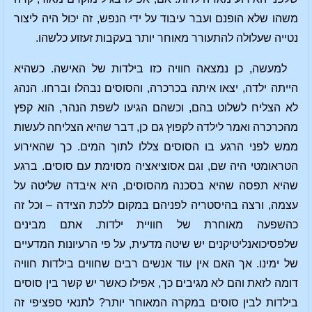
משהו שלא הופנם ועבר עיבוד על ידי הנפש, זה יכול היה ליצור
נטייה שעלולה להתעורר מאוחר יותר בעקבות זעזוע כלשהו.
למעשה, כן נמצאה חוויה כזו בילדות של האישה. כשהיא
הייתה ילדה, יצאו איתה בכרכרה, והסוסים נבהלו וברחו. הנהג
לא הצליח לשלוט בהם, וכשהם הגיעו לשפת הנהר, הוא קפץ
מהכרכרה ואמר לילדה לקפוץ גם כן, דבר שהיא הצליחה לעשות
ממש לפני הרגע בו הסוסים צללו לתוך המים. כך שהאירוע
הטראומטי היה שם, וגם אסוציאציה מסוימת עם סוסים. ברגע
שהיא תפסה שהיא בסכנה מהסוסים, היא איבדה שליטה על
עצמה, ורצה בהיסטריה לפניהם במקום ללכת הצידה – וכל זה
כהשפעה מאוחרת של חוויית ילדות. אתם מבינים
שלפסיכואנליטיקנים יש שיטה מדעית, על פי הרעיונות המדעיים
של ימינו. אך האם אין עוד אנשים רבים שחווים בילדות חוויה
דומה לזאת והם לא מגיבים כך, אפילו כאשר יש קשר בין סוסים
בילדות לבין סוסים במקרה המאוחר יותר? לתנאי ספציפי זה