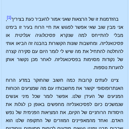
[1]
בהזדמנות זו של הרצאות שאני אמור להעביר כעת בציריך
,
אני מבין שוב שאי אפשר לפגוש את חיי הרוח בעיר זו בימינו
מבלי להתייחס למה שנקרא
פסיכולוגיה אנליטית
או
פסיכואנליזה
. ומחשבות שונות הקשורות בהבנה זה הביאו אותי
להחלטה להתחיל את מה שיש לי לומר היום עם סקירה קצרה
של נקודות מסוימות בפסיכואנליזה. לאחר מכן נקשור אותן
להערות נוספות.
ציינו לעתים קרובות כמה חשוב שהחוקר במדע הרוח
האנתרופוסופי יקשור את מחשבותיו עם מה שמציעים הכוחות
המניעים של העידן שלנו. אפשר לומר שכל מיני אנשים
שנמשכים כיום לפסיכואנליזה מחפשים באופן כן לגלות את
היסודות הרוחניים של הקיום, את המציאות הפנימית של נפש
האדם. ואחד מהמאפיינים המוזרים של התקופה שלנו הוא
שרבים מבני זמננו נעשים מודעים לכוחות מסוימים וייחודיים