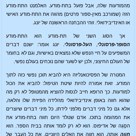
מהמודעות שלה, אבל פועל בתת-מודע. האלמנט התת-מודע
הזה (שמורכב מאין-ספור פרטים) מהווה את התת-מודע האישי
או האינדיבידואלי. זוהי ההבחנה הראשונה של יונג.
אך הסוג השני של תת-מודע הוא התת-מודע
הסופר-פרסונלי
,
העל-פרסונלי
. יונג אומר: ישנם דברים
המשפיעים על חיי הנפש שלא נמצאים באישיות, וגם לא בחומר
של העולם החיצוני, ולכן יש לשער שהם נוכחים בעולם נפשי.
המטרה של הפסיכואנליזה היא להביא תוכן נפשי כזה לתוך
המודע. זאת אמורה להיות שיטת הטיפול: להביא את הכול
למודעות. כך הרופא חייב לנסות להוציא מהמטופל לא רק מה
שהוא חווה באופן אינדיבידואלי מהלידה הפיזית שלו והלאה,
אלא גם כל מיני דברים מלפני לידתו, כל מיני דברים שיוצרים
את המהומה בתוכו. אדם שנולד היום חווה בתת-מודע את
הסָגָה של אדיפוס. הוא לא רק לומד אותה בבית הספר. הוא
חווה
אותה. הוא חווה את האלים היווניים, את כל העבר של