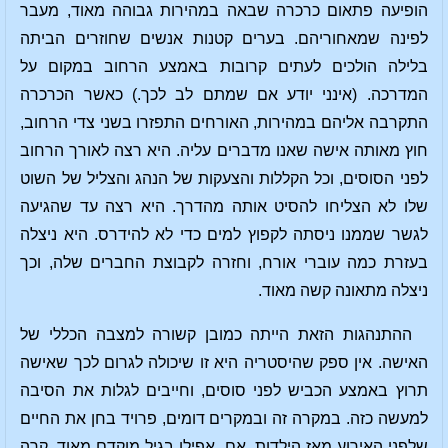
הופיעה פתאום כרכרה שבאה במהירות גבוהה מאוד, מעבר
לפינה שמאחוריהם. בערים קטנות אנשים שחוזרים הביתה
בלילה הולכים לעתים קרובות באמצע הרחוב במקום על
המדרכה. (אינני יודע אם שמתם לב לכך.) כאשר הכרכרה
התקרבה אליהם במהירות, האורחים התפזרו בשני צדי הרחוב,
חוץ מאותה אישה שאנו מדברים עליה. היא רצה לאורך הרחוב
לפני הסוסים, וכל הקללות והצעקות של הנהג והצליל של השוט
שלו לא הצליחו להסיט אותה מהדרך. היא רצה עד שהגיעה
לגשר שממנו ניסתה לקפוץ למים כדי לא להידרס. היא ניצלה
בעזרת כמה עוברי אורח, וחזרה לקבוצת החברים שלה, וכך
ניצלה מתאונה קשה מאוד.
ההתנהגות הזאת הייתה כמובן קשורה למצבה הכללי של
האישה. אין ספק שהיסטריה היא זו שיכולה לגרום לכך שאישה
תרוץ באמצע הכביש לפני סוסים, וחייבים לגלות את הסיבה
למעשה כזה. במקרה זה ובמקרים דומים, פרויד בחן את החיים
שלפני האירוע מאז הילדות. אם, אפילו בגיל מוקדם מאוד, קרה