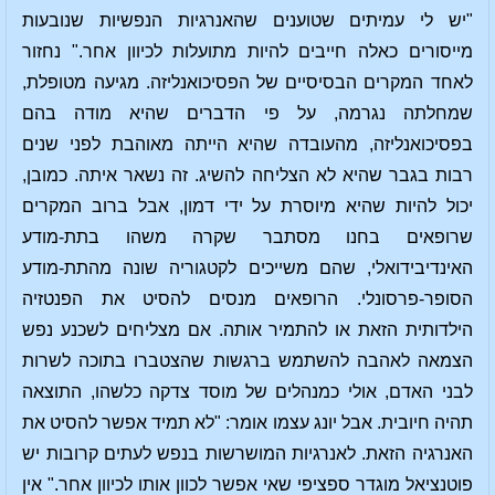
"יש לי עמיתים שטוענים שהאנרגיות הנפשיות שנובעות
מייסורים כאלה חייבים להיות מתועלות לכיוון אחר." נחזור
לאחד המקרים הבסיסיים של הפסיכואנליזה. מגיעה מטופלת,
שמחלתה נגרמה, על פי הדברים שהיא מודה בהם
בפסיכואנליזה, מהעובדה שהיא הייתה מאוהבת לפני שנים
רבות בגבר שהיא לא הצליחה להשיג. זה נשאר איתה. כמובן,
יכול להיות שהיא מיוסרת על ידי דמון, אבל ברוב המקרים
שרופאים בחנו מסתבר שקרה משהו בתת-מודע
האינדיבידואלי, שהם משייכים לקטגוריה שונה מהתת-מודע
הסופר-פרסונלי. הרופאים מנסים להסיט את הפנטזיה
הילדותית הזאת או להתמיר אותה. אם מצליחים לשכנע נפש
הצמאה לאהבה להשתמש ברגשות שהצטברו בתוכה לשרות
לבני האדם, אולי כמנהלים של מוסד צדקה כלשהו, התוצאה
תהיה חיובית. אבל יונג עצמו אומר: "לא תמיד אפשר להסיט את
האנרגיה הזאת. לאנרגיות המושרשות בנפש לעתים קרובות יש
פוטנציאל מוגדר ספציפי שאי אפשר לכוון אותו לכיוון אחר." אין