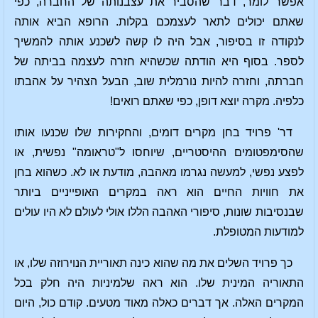
אפשר לומר, דבר שהסביר את עצבנותה של החברה, כפי
שאתם יכולים לתאר לעצמכם בקלות. הרופא הביא אותה
לנקודה זו בסיפור, אבל היה לו קשה לשכנע אותה להמשיך
לספר. בסוף היא הודתה שכשהיא חזרה לעצמה בביתה של
חברתה, וחזרה להיות נורמלית שוב, הבעל הצהיר על אהבתו
כלפיה. מקרה יוצא דופן, כפי שאתם רואים!
דר' פרויד בחן מקרים דומים, והחקירות שלו שכנעו אותו
שהסימפטומים ההיסטריים, שיוחסו ל"טראומה" נפשית, או
לפצע נפשי, למעשה נגרמו מאהבה, מודעת או לא. כשהוא בחן
את חוויות החיים הוא ראה במקרים האופייניים ביותר
שבנסיבות שונות, סיפורי האהבה הללו אולי לעולם לא היו עולים
למודעות המטופלת.
כך פרויד השלים את מה שהוא כינה תאוריית הנוירוזה שלו, או
התאוריה המינית שלו. הוא ראה שלמיניות היה חלק בכל
המקרים האלה. אך דברים כאלה מאוד מטעים. קודם כול, היום