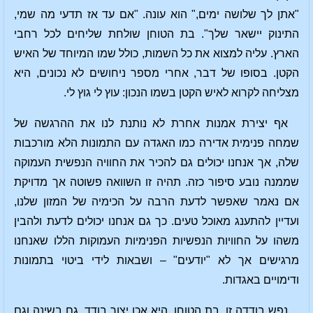
"אתן לך שלושה ימים," הוא עונה. "אם עד אז תדעי מה שמי,
התינוק יישאר שלך". בת הטוחן שולחת שליחים לכל רחבי
הארץ. עליה למצוא את כל השמות, כולל שמו המיוחד של האיש
הקטן. בסופו של דבר, אחרי מספר ניחושים לא נכונים, היא
מצליחה לקרוא לאיש הקטן בשמו הנכון: עוץ לי גוץ לי.
אף יצירת אמנות אחרת לא נותנת לנו את ההרגשה של
שמחה פנימית אדירה כמו האגדה עם התמונות הלא מורכבות
שלה, אך אנחנו יכולים גם להכיר את החוויה הנפשית העמוקה
שממנה נובע סיפור כזה. תהיה זו השוואה פשוטה אך מדויקת
אם נאמר שאפשר לדעת הרבה על הכימיה של המזון שלנו,
ועדיין להתענג מאוכל טעים. כך גם אנחנו יכולים לדעת ולהבין
משהו על החוויות הנפשיות הפנימיות העמוקות הללו שאנחנו
מרגישים אך לא "יודעים" – ושבאות לידי ביטוי בתמונות
ודימויים באגדות.
נפש בודדה זו, בת הטוחן, היא אכן יצור בודד, גם בשינה וגם