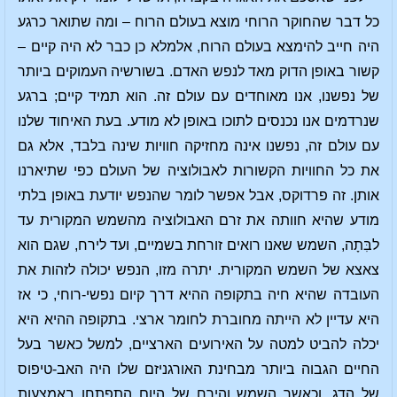
כל דבר שהחוקר הרוחי מוצא בעולם הרוח – ומה שתואר כרגע
היה חייב להימצא בעולם הרוח, אלמלא כן כבר לא היה קיים –
קשור באופן הדוק מאד לנפש האדם. בשורשיה העמוקים ביותר
של נפשנו, אנו מאוחדים עם עולם זה. הוא תמיד קיים; ברגע
שנרדמים אנו נכנסים לתוכו באופן לא מודע. בעת האיחוד שלנו
עם עולם זה, נפשנו אינה מחזיקה חוויות שינה בלבד, אלא גם
את כל החוויות הקשורות לאבולוציה של העולם כפי שתיארנו
אותן. זה פרדוקס, אבל אפשר לומר שהנפש יודעת באופן בלתי
מודע שהיא חוותה את זרם האבולוציה מהשמש המקורית עד
לבִּתָה, השמש שאנו רואים זורחת בשמיים, ועד לירח, שגם הוא
צאצא של השמש המקורית. יתרה מזו, הנפש יכולה לזהות את
העובדה שהיא חיה בתקופה ההיא דרך קיום נפשי-רוחי, כי אז
היא עדיין לא הייתה מחוברת לחומר ארצי. בתקופה ההיא היא
יכלה להביט למטה על האירועים הארציים, למשל כאשר בעל
החיים הגבוה ביותר מבחינת האורגניזם שלו היה האב-טיפוס
של הדג, וכאשר השמש והירח של היום התפתחו באמצעות