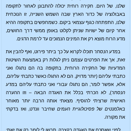
שלנו, של היום. חקירה רוחית יכולה להתבונן לאחור לתקופה
באבולוציה של כדור הארץ שבה השמש השנייה, זו הנוכחית
שלנו, התפתחה כגוף עצמאי ביקום. כשמחפשים בתקופה ההיא
אחר קיום של ישויות שניתן לקלוט באופן ממשי דרך החושים,
מדע הרוח מוצא רק את המינים הנמוכים עד לרמת הדגים.
ב
מדע הנסתר
תוכלו לקרוא על כך ביתר פירוט, ואף להבין את
זאת, אך את הפרטים עצמם ניתן לגלות רק באמצעות השיטות
המדעיות של החקירה הרוחית. בתקופה בה הם נתגלו ואני
כתבתי עליהם (יותר מדויק, הם לא התגלו כאשר כתבתי עליהם,
אלא, אפשר לומר, הם נתגלו עבורי ואני כתבתי עליהם ב
מדע
הנסתר
), לא הכרתי בכלל את האגדה הבאה – וזו ההערה
האישית שרציתי להוסיף. מצאתי אותה הרבה יותר מאוחר
באלמנטים של פסיכולוגיית העמים
שחיבר וונדט, ואז בדקתי
את מקורה.
לפני שאסכם את האגדה בקצרה, תרשו לי לומר רק את זאת: