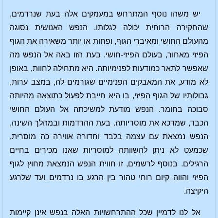
יש משהו נוסף המתרחש במעמקים אלה בעת שנרדמים,
שהחקירה הרוחית יכולה לגלותו. הנפש האנושית נסוגה
מהעולם החושי ומאיברי הגוף, ופחות או יותר משאירה את הגוף
הפיזי מאחור, בעולם הפיזי-חושי. בעת הזו באה אל הנפש מה
שאפשר לתאר כמודעות לפנימיותה. היא מתחילה לחוות, באופן
לא מודע, את המאבקים הפנימיים שגורמים לה, במצב ערות,
גבולותיו של הגוף הפיזי, בו היא חייבת לפעול כתוצאה מהיותה
סבוכה בחומר. הנפש מודעת למשיכתה אל העולם החושי
הכבד, שמדכא את מוסריותה. בעת ההרדמות ובמהלך השינה,
הנפש נמצאת עם עצמה בלבד וחדורה אווירה כה מוסרית,
שכמעט לא ניתן להשוותה למוסריות שאנו מכירים בחיים
הרגילים. בנוסף לרשמים, זו חווית הנפש הנמצאת מחוץ לגוף
הפיזי והווה קיום רוחי טהור בין הרגע בו נרדמים ועד שלרגע
היקיצה.
אל לנו לדמיין שכל ההתרחשויות האלה בנפש אינן קיימות