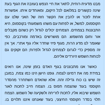
מבט מדעית-רוחית, לתאר את חיי הנפש בעוזבה את הגוף בעת
שינה כקשורים במלואם לכל היקום, ומאוחדים איתו. אפשרות
אחת לזכור או להבין את הקשר הזה של האני שלנו עם
הקוסמוס, למשל, או לפחות עם משהו משמעותי בקוסמוס, היא
התבוננות בצמחים. הצמחים יכולים לגדול רק כשהם מקבלים
אור וחום מהשמש. הם מושרשים באדמה ומורכבים, כפי
שאומר לנו מדע הרוח, מגוף פיזי שחדר אליו גוף אתרי. אך אין
זה מספיק כדי לגרום לצמחים לגדול ולפרוח; הם זקוקים גם
לכוחות השמש היורדים אליהם.
כאשר אנו מתבוננים בגוף האדם בזמן שינה, אנו רואים
במידת מה את דמיונו לצמח. גופנו הישן הינו כמו צמח, במובן
זה שיש בו כוח גדילה זהה. אלא שהאדם השתחרר מהסדר
הקוסמי בעוד שהצמח תפוס בו. הצמח חייב לחכות לאור
השמש שיבוא אליו, לחכות לזריחה ולשקיעה של השמש. הצמח
תלוי בסדר הקוסמי החיצוני, בעוד שאנחנו איננו תלויים בו.