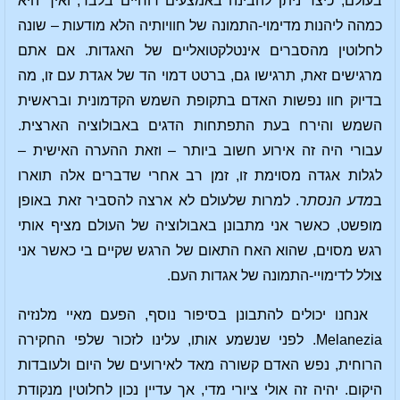
בעולם, כיצד ניתן להבינה באמצעים רוחיים בלבד, ואיך היא
כמהה ליהנות מדימוי-התמונה של חוויותיה הלא מודעות – שונה
לחלוטין מהסברים אינטלקטואליים של האגדות. אם אתם
מרגישים זאת, תרגישו גם, ברטט דמוי הד של אגדת עם זו, מה
בדיוק חוו נפשות האדם בתקופת השמש הקדמונית ובראשית
השמש והירח בעת התפתחות הדגים באבולוציה הארצית.
עבורי היה זה אירוע חשוב ביותר – וזאת ההערה האישית –
לגלות אגדה מסוימת זו, זמן רב אחרי שדברים אלה תוארו
ב
מדע הנסתר
. למרות שלעולם לא ארצה להסביר זאת באופן
מופשט, כאשר אני מתבונן באבולוציה של העולם מציף אותי
רגש מסוים, שהוא האח התאום של הרגש שקיים בי כאשר אני
צולל לדימויי-התמונה של אגדות העם.
אנחנו יכולים להתבונן בסיפור נוסף, הפעם מאיי מלנזיה
Melanezia. לפני שנשמע אותו, עלינו לזכור שלפי החקירה
הרוחית, נפש האדם קשורה מאד לאירועים של היום ולעובדות
היקום. יהיה זה אולי ציורי מדי, אך עדיין נכון לחלוטין מנקודת