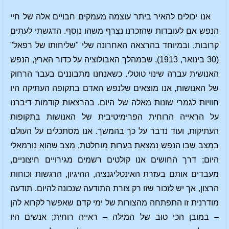
אנו יכולים להאיר ביתר עוצמה מעמקים חבויים אלה של חיי
הנפש אם לעובדות שהזכרנו נצרף משהו נוסף. הדגשתי לעתים
קרובות, ובמיוחד בהרצאה האחרונה שלי "שליחותו של רפאל"
(30 בינואר, 1913), שבמהלך האבולוציה על כדור הארץ, הנפש
האנושית עברה שינוי טוטלי. כשאנחנו מתבוננים בעבר הרחוק
של האנושות, אנו מוצאים שלנפש האדם בתקופה העתיקה היו
חוויות לגמרי שונות מאלה של היום. בהרצאות קודמות דיברנו
על הראייה הרוחית הפרימיטיבית של האנושות בתקופות
העתיקות, ועוד נדבר על כך בהמשך. אנו מסתכלים על העולם
במצב שבו הנפש נמצאת בערות מוחלטת, מצב שהוא נורמאלי
היום; דרך החושים אנו קולטים רשמים מגירויים חיצוניים,
מעבדים אותם בעזרת האינטליגנציה, ההיגיון, הרגשות וכוחות
הרצון, אך יש לזכור שזו רק צורת התודעה שנכונה להיום. תודעה
מודרנית זו התפתחה מהצורות של ימי קדם שאפשר לקרוא להן
– במובן הכי טוב של המילה – ראייה רוחית; אנשים היו