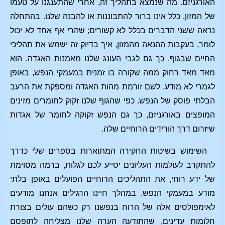
האורגניזם. מה שנמצא בתהליך זה, אחרי שהתענגנו על טעמו
של המזון, כלל אינו ברור להתבוננות או להבנה שלנו. בהתחלה
נראה ששני הדברים בכלל לא קשורים; שהרי אף אחד לא יכול
לומר, בעקבות ההנאה מהמזון, איך בדיוק זה ישמש את תהליכי
החיים שבגוף. כך גם לגבי העונג שלנו מאמנות האגדה. הוא
מאד מאד רחוק ממה שקורה בו זמנית במעמקי הנפש, באופן
לגמרי לא מודע. לשם זורמת מהות האגדה ומספקת את הרעב
הבלתי פוסק של הנפש. כפי שהגוף שלנו זקוק לחומרים מזינים
המופצים באורגניזם, כך גם הנפש זקוקה לחומר של אגדות
שיזרום דרך הורידים הרוחיים שלה.
השימוש בשיטות החקירה המתוארות בספרים שלי כדרך
להתקרב לעולמות העליונים יסייע לכם לגלות, ברמה מסוימת
של ידע רוחי, את התהליכים הרוחיים הפועלים באופן בלתי
מודע במעמקי הנפש. במהלך חיינו הרגילים אנחנו מודעים
לאימפולסים אלה של הרוח בנפשנו רק כשהם עולים בצורת
חלומות עדינים, שהתודעה הערה שלנו מצליחה לתופסם