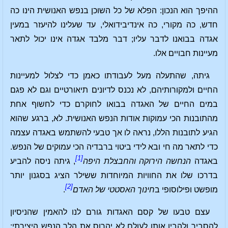
ההיפך הוא הנכון: הפלא של כל השוכן בנפש האנושית הינו כה
חדש, כה מקורי, כה אינדיבידואלי, עד שעלינו להיעזר במעין
אגדה בבואנו לדבר עליו; דבר מלבד אגדה אינו יכול לתאר
מעיינות חבויים אלו.
גיתה, שהתעלה מעל לעבודתו כאמן כדי לצלול למעיינות
החיים ולמקורותיהם, לא נכנס לדיונים תיאורטיים וגם לא פגם
במים החיים של האגדה בבואו לחוקרם כדי לחשוף אחת
מהתובנות הכי עמוקות אודות הנפש האנושית. לא, ברגע שהוא
הגיע לתובנות הללו, נראה לו אך טבעי להשתמש באגדה עצמה
כדי לתאר מה חי ובא לידי ביטוי ברבדיה הכי עמוקים של הנפש.
[1]
באגדה
הנחשה הירוקה והחבצלת היפה
, גיתה ניסה להביע
בדרכו שלו את החוויות המיוחדות ששילר הציג בסגנון יותר
[2]
מופשט ופילוסופי ב
חינוך האסטטי של האדם
.
עצם טבעו של קסם האגדות גורם לנו להאמין שהניסיון
להסביר ולהבין אותו לעולם לא יהרוס את הלך הנפש היצירתי;