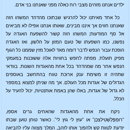
ילדים אנחנו מזהים מצבי רוח כאלה מפני שאנחנו בני אדם.
כל אחד מאיתנו יכול להרגיש שבתוכו מהדהד המשהו הזה
שאנחנו חווים אך איננו מבינים, שאותו אנחנו אפילו לא מביאים
אל סף המודעות; המשהו הזה קשור להשפעת האגדה על
נפשנו, כמו השפעתו של טעם המזון על הלשון. ואז האגדה
הופכת עבור הנפש לדבר דומה מאד לאוכל מזין שממנו כל הגוף
מפיק תועלת. מפתה לחפש בחוויות אלה ששוכנות במעמקי
הנפש אחר מה שמהדהד בכל אחת מהאגדות השונות. בוודאי
שתהיה זו משימת ענק ארוכת טווח בהתחשב באוספים
הגדולים של אגדות מכל העולם. אך מה שניתן למצוא במספר
לא גדול של אגדות, באלו שהן באמת אותנטיות, יכול להעיד על
הכלל.
ניקח את אחת מהאגדות שהאחים גרים אספו,
"רוּמְפֶּלְשְׁטִילִצִכֶן" או "עוץ לי גוץ לי". כאשר טוחן טוען שבתו
יודעת לטוות קש ולהפוך אותו לזהב, המלך מצווה עליו להביאה