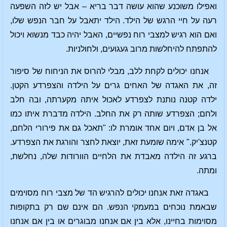
ואפילו משוכנע שהוא עושה דבר בריא – אבל יש לזה השפעה
רעה על חיי הרגש של הילד. הילד יתאבל על חבר הנפש שלו,
ואם הוא רגיש למצבי רוח נפשיים, האבל יהיה כבד מנשוא ויכול
להתפתח להיחלשות מרוב געגועים, ולחולניות.
אנחנו יכולים לקחת ללב, מבלי להרוס את הניחוח של סיפור
זה, את האגדה של האחים גרים על הילדה והצפרדע הקטן.
ילדה קטנה נותנת לצפרדע לאכול איתה מקערתה, ובה חלב
ולחם; הצפרדע שותה רק את החלב. הילדה מדברת איתו כמו
אל בן אדם, ויום אחד אומרת לו: "תאכל גם את פירורי הלחם,
קטנצ'יק." אימה שומעת זאת, יוצאת לחצר והורגת את הצפרדע.
ברגע זה הילדה מאבדת את הלחיים הוורודות שלה, נחלשת,
ומתה.
באגדה זאת אנחנו יכולים להרגיש הד של מצבי רוח מסוימים
שבאמת נוכחים במעמקי הנפש. הם אינם שם רק בתקופות
מסוימות בחיינו, אלא בין אם אנחנו מבוגרים או בין אם אנחנו