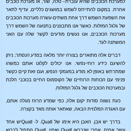
למערכת הכוכבים שהיא עוברת– טלה, שור, או מערכת כוכבים
אחרת. במקום להתייחס לשמש במושגים כלליים, עדיף לתאר
את השפעת השמש דרך אחת משתים-עשרה מערכות הכוכבים
של גלגל המזלות. כאשר אנו מתבוננים בתנועה של השמש דרך
מערכות הכוכבים, אנו נעשים מודעים לקשר שלה עם האני
המשתנה לעד.
דברים אלה מתוארים בצורה יותר מלאה ב
מדע הנסתר;
ניתן
להשיגם כידע רוחי-נפשי. אנו יכולים לקלוט אותם כמשהו
שמתרחש באופן לא מודע במעמקי הנפש, ועם זאת קיים כקשר
פנימי עם הכוחות הרוחיים של הקוסמוס החיים בכוכבי הלכת
ובמערכות הכוכבים של גלגל המזלות.
כעת נשווה סודות יקום אלה, כפי שמדע הרוח מגלה אותם,
עם האגדה המלנזית הבאה, שאתאר אותה מאד בקצרה.
בדרך יש אבן. האבן היא אימו של Quatl. ל- Quatlיש אחד
עשר אחים. אחרי שנבראו Quatl ואחיו, Quatl התחיל לברוא