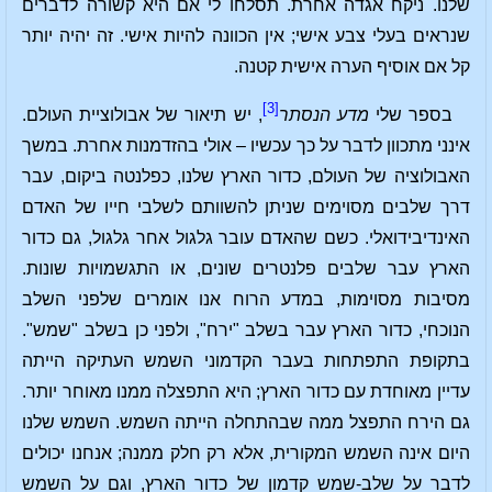
שלנו. ניקח אגדה אחרת. תסלחו לי אם היא קשורה לדברים
שנראים בעלי צבע אישי; אין הכוונה להיות אישי. זה יהיה יותר
קל אם אוסיף הערה אישית קטנה.
[3]
בספר שלי
מדע הנסתר
, יש תיאור של אבולוציית העולם.
אינני מתכוון לדבר על כך עכשיו – אולי בהזדמנות אחרת. במשך
האבולוציה של העולם, כדור הארץ שלנו, כפלנטה ביקום, עבר
דרך שלבים מסוימים שניתן להשוותם לשלבי חייו של האדם
האינדיבידואלי. כשם שהאדם עובר גלגול אחר גלגול, גם כדור
הארץ עבר שלבים פלנטרים שונים, או התגשמויות שונות.
מסיבות מסוימות, במדע הרוח אנו אומרים שלפני השלב
הנוכחי, כדור הארץ עבר בשלב "ירח", ולפני כן בשלב "שמש".
בתקופת התפתחות בעבר הקדמוני השמש העתיקה הייתה
עדיין מאוחדת עם כדור הארץ; היא התפצלה ממנו מאוחר יותר.
גם הירח התפצל ממה שבהתחלה הייתה השמש. השמש שלנו
היום אינה השמש המקורית, אלא רק חלק ממנה; אנחנו יכולים
לדבר על שלב-שמש קדמון של כדור הארץ, וגם על השמש