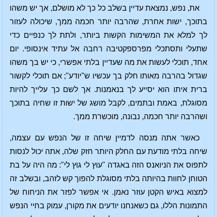
את, נפש, נמצאת עדיין בשלב כל כך לא מושלם, אך יש משהו
בתוכך, ישות אחרת, שהרבה יותר חכמה ממך, שיכולה לעזור
לך למלא את המשימות הקשות ביותר, ולתת לך כנפיים כדי
שתעלי ותסתכלי מפרספקטיבה רחבה אל עתיד אינסופי. יום
אחד, תוכלי לעשות את מה שעדיין בלתי אפשרי, כי יש בך משהו
שגדול בהרבה מאותו חלק בך עכשיו ש"יודע"; אם תוכלי לקשור
ברית איתו הוא יסייע לך בנאמנות. אך לשם כך עלייך להיות
מסוגלת, באמת ובתמים, לקבל מושג של ישות זו שחיה בתוכך
ושהרבה יותר חכמה, נבונה, מוכשרת ממך.
כאשר אתה מנסה לדמיין שיחה זו של הנפש עם עצמה,
שיחה בלתי מודעת עם החלק היותר חזק שלה, אתה יכול לנסות
לתפוס את הניואנס הזה באגדה "עוץ לי גוץ לי": מה היה על בת
הטוחן לחוות בהיותה בלתי מסוגלת להפוך קש לזהב, ובשלב זה
למצוא באיש הקטן עוזר נאמן. אי אפשר לפזר את הניחוח של
התמונות הללו, גם כשאנחנו יודעים את מקורן, עמוק בחיי הנפש