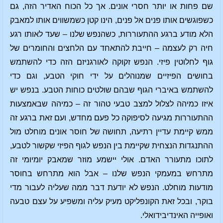
שם פחות או יותר חסרי אונים. אך כל הכוח האדיר הזה, גם
כשפוגשים אותו פנים אל פנים, הינו קטן כשמשווים אותו למאבק
הלא מודע ברגע ההתעוררות, כשהנפש שלנו – שעד לאותו רגע
חיה רק לעצמה – חייבת להתאחד עם הלחצים והחומרים של
גוף לחלוטין פיזי. הנפש זקוקה לאורגניזם הזה כדי להשתמש
בחושים הפיזיים שמנוהלים על ידי חוקי הטבע, וגם כדי
להשתמש באיברי הגוף שבהם שולטים כוחות הטבע. בנפש יש
איזו כמיהה לצלול למצב טבעי טהור זה – כמיהה שבאמצעות
ההתעוררות מגיעה לסיפוקה כל פעם מחדש, ועם זאת ברגע זה
ממש קיימת עדיין רתיעה, תחושה של חוסר אונים מוחלט מול
ההתנגדות הנצחית שקיימת בין הנפש לגוף הפיזי שקשור לטבע,
לתוכו מתעורר האדם. אולי יישמע מוזר שמאבק יומיומי זה
מתרחש במעמקי הנפש שלנו – אבל הוא מתרחש בחוסר
מודעות מוחלט. הנפש לא יודעת דבר ממה שעליה לעבור מדי
בוקר, ובכל זאת הקונפליקט מעיק עליה ומשפיע על עצם טבעה
ואופייה האינדיבידואלי.