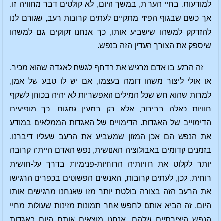
למודעות. בחיי הערות, במשך היום, לא קולטים דבר מחוויה זו.
אך כשם שבגוף הפיזי מתקיים לעתים קרובות רעב, שגורם לנו
להזדקק למשהו שישביע אותו, כך אנחנו זקוקים גם למשהו
שיספק את הצורך העדין הזה בנפש.
זה הרגע בו אדם מרגיש את הדחף לגשת לאגדה שהוא מכיר,
או אולי ליצור משהו דומה בעצמו, אם יש לו טבע של אמן,
למרות שהוא חש שכל המילים האפשריות לא יהיה בכוחן לשקף
חוויות כאלה בבירור, אלא רק במעין גמגום. כך מופיעים
הדימויים של האגדות. הדימויים של האגדות הממלאים במודע
את הנפש הם אכן המזון שמשביע את הרעב שעליו דיברנו.
בזמנים קדומים באבולוציה האנושית, נפש האדם הייתה קרובה
יותר לקלוט את חוויותיה הרוחיות-פנימיות בדרך על-חושית
רוחית. לכן, לעתים קרובות, האנשים הפשוטים בכפרים הרגישו
את הרעב הזה בצורה בולטת יותר מזו שאנחנו מרגישים אותו
היום. זה הביא אותם לחפש אחר תמונות מזינות שעולות מחיי
הנפש היצירתיים שלהם. אנחנו מוצאים אותם היום באגדות