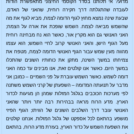
מדוע? אי תלותנו בסדר הקוסמי החיצוני מתאפשרת הודות
לעובדה שהתגלתה דרך חקירה רוחית, שהאני של האדם,
שבעת שינה נמצא מחוץ לגוף הדומה לצמח, מביא לגוף את מה
שהשמש מביאה לצמח. השמש שופכת את אורה על הצמח;
האני האנושי גם הוא מקרין אור, כאשר הוא נח מבחינה רוחית
מעל הגוף הישן. והאני האנושי קרוב לחיי השמש; הוא עצמו
מהווה מעין שמש עבור הגוף האנושי הדומה לצמח, מטפח את
צמיחתו במשך השינה, מתקן את כוחותיו השונים שהתכלו
במשך היום. כאשר אנו קולטים זאת, אנו מבינים עד כמה האני
דומה לשמש. כאשר השמש עוברת על פני השמיים – כמובן אני
מדבר על תנועתה המדומה – השפעתן של קרני השמש משתנה
לפי מערכות הכוכבים בגלגל המזלות שמהן הן מגיעות לכדור
הארץ. מדע הרוח מראה בבהירות רבה יותר ויותר שהאני
האנושי עובר דרך השלבים השונים של הוויתו; הגוף הפיזי
מושפע בהתאם לכל אספקט של גלגל המזלות. אנחנו קולטים
את השפעת השמש על כדור הארץ, בעזרת מדע הרוח, בהתאם