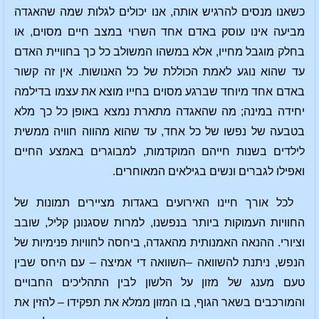
כשאנו מנסים להרגיש אותה, אנו יכולים לגלות שמה שהאגדה
מביעה אינו עוסק באדם אחד השרוי במצב חיים מסוים, או
בחלק מוגבל מחייו, אלא במשהו המשולב כל כך בחוויית האדם
עד שהוא נוגע לאמת הכוללת של כל האנושות. אין זה קשור
באדם אחד מיוחד שברגע מסוים בחייו מוצא את עצמו בדילמה
יחידה במינה; מה שהאגדה מתארת נמצא באופן כל כך מלא
בטבעה של נפשו של כל אחד, עד שהוא מהווה חוויה ממשית
לילדים בשנות חייהם המוקדמות, למבוגרים באמצע החיים
ואפילו לגברים ונשים בגילאים המאוחרים.
לכל אורך חיינו האירועים באגדות מציירים תמונות של
החוויות העמוקות ביותר בנפשנו, למרות שסגנונן קליל, שובב
וציורי. ההנאה האמנותית מהאגדה, ביחסה לחוויות פנימיות של
הנפש, ניתנת להשוואה –השוואה די אמיצה – עם היחס שבין
טעם מענג של מזון על הלשון לבין התהליכים החבויים
והמורכבים בשאר הגוף, בו המזון ממלא את תפקידו – להזין את