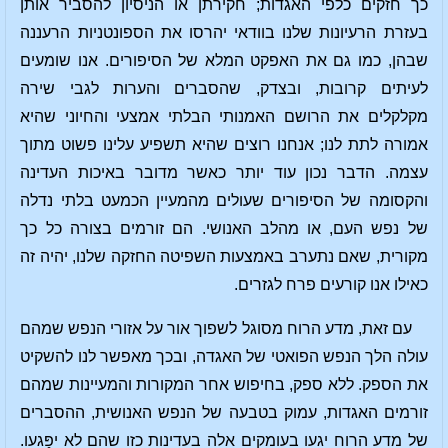
כך חזקים כלפי האגדות; חקירתן או הניסיון להסביר אותן
בעזרת הרעיונות שלנו בוודאי יהרסו את הספונטניות הרעננה
שבהן, כמו גם את האפקט המלא של הסיפורים. אנו שומעים
לעיתים קרובות, ובצדק, שהסברים והערות לגבי שירה
מקלקלים את הרושם האמנותי הבלתי אמצעי והחיוני שהיא
אמורה לתת לנו; אנחנו רוצים שהיא תשפיע עלינו פשוט מתוך
עצמה. הדבר נכון עוד יותר כאשר מדובר באיכות העדינה
והקסומה של הסיפורים שעולים מהמעיין הכמעט בלתי נדלה
של נפש העם, או מהלב האנושי. הם זורמים בצורה כל כך
מקורית, שאם נתערב באמצעות השפיטה החזקה שלנו, יהיה זה
כאילו אנו קורעים פרח לגזרים.
עם זאת, מדע הרוח מסוגל לשפוך אור על אזורי הנפש שמהם
עולה הלך הנפש הפואטי של האגדה, ובכך מאפשר לנו להשקיט
את הספק. ללא ספק, בחיפוש אחר המקורות והמעיינות שמהם
זורמים האגדות, עמוק בטבעה של הנפש האנושית, ההסברים
של מדע הרוח יגעו בעומקים אלה בעדינות כזו שהם לא יפַּגעו.