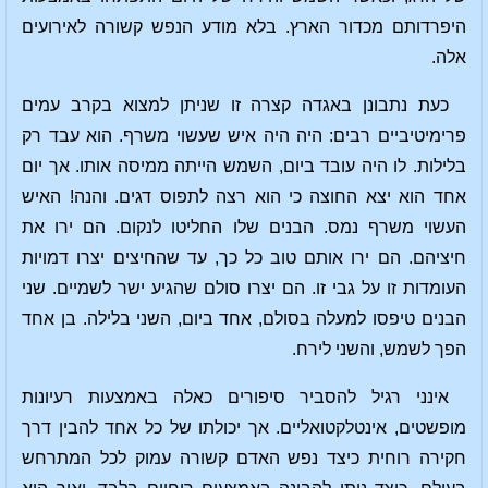
היפרדותם מכדור הארץ. בלא מודע הנפש קשורה לאירועים
אלה.
כעת נתבונן באגדה קצרה זו שניתן למצוא בקרב עמים
פרימיטיביים רבים: היה היה איש שעשוי משרף. הוא עבד רק
בלילות. לו היה עובד ביום, השמש הייתה ממיסה אותו. אך יום
אחד הוא יצא החוצה כי הוא רצה לתפוס דגים. והנה! האיש
העשוי משרף נמס. הבנים שלו החליטו לנקום. הם ירו את
חיציהם. הם ירו אותם טוב כל כך, עד שהחיצים יצרו דמויות
העומדות זו על גבי זו. הם יצרו סולם שהגיע ישר לשמיים. שני
הבנים טיפסו למעלה בסולם, אחד ביום, השני בלילה. בן אחד
הפך לשמש, והשני לירח.
אינני רגיל להסביר סיפורים כאלה באמצעות רעיונות
מופשטים, אינטלקטואליים. אך יכולתו של כל אחד להבין דרך
חקירה רוחית כיצד נפש האדם קשורה עמוק לכל המתרחש