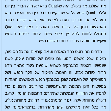
את העולם. אך בעולם הזה ש-Quatl ברא לא היה הבדל בין יום
ולילה. Quatl שמע על אי שבו קיים הבדל בין היום והלילה. הוא
נסע לאי זה, ובדרכו חזרה לארצו הוא הביא ישויות רבות.
באמצעות כוחן של ישויות אלה, האנשים בארץ של Quatl
התחילו לחוות לחילופין מצבי שינה וערות. זריחת השמש
ושקיעתה הופיעו עבורם כהתרחשויות נפש.
מדהים מה רוטט כהד מאגדה זו. אם קוראים את כל הסיפור,
מגלים שכל משפט רוטט עם טונים של סודות עולם, כשם
שנפשנו רוטטת במעמקיה כשהיא שומעת כיצד מתאר מדע
הרוח סודות אלה. וזו האמת: המקור של הלך הנפש ושל
הפואטיקה של האגדות שוכן במעמקי הנפש האנושית! האגדות
בפשטות הינן תמונות המשתמשות באירועים חיצוניים כדי
לאפיין את החוויות הנפשיות שתיארנו; התמונות הן מזון לרעב
העולה מחוויות אלה. וגם זו האמת: אנו די רחוקים מחוויות אלה,
אך בכל זאת מרגישים שהן מהדהדות בדימויי-תמונה של