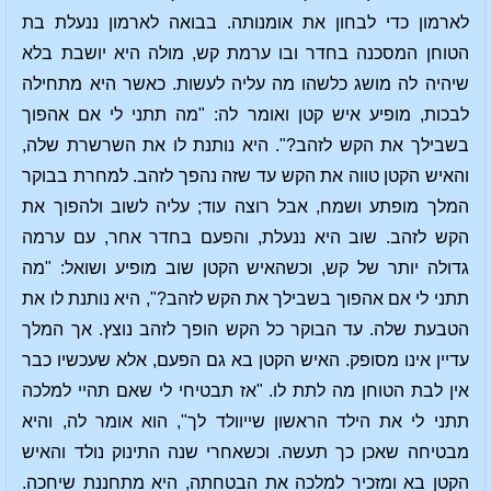
לארמון כדי לבחון את אומנותה. בבואה לארמון ננעלת בת
הטוחן המסכנה בחדר ובו ערמת קש, מולה היא יושבת בלא
שיהיה לה מושג כלשהו מה עליה לעשות. כאשר היא מתחילה
לבכות, מופיע איש קטן ואומר לה: "מה תתני לי אם אהפוך
בשבילך את הקש לזהב?". היא נותנת לו את השרשרת שלה,
והאיש הקטן טווה את הקש עד שזה נהפך לזהב. למחרת בבוקר
המלך מופתע ושמח, אבל רוצה עוד; עליה לשוב ולהפוך את
הקש לזהב. שוב היא ננעלת, והפעם בחדר אחר, עם ערמה
גדולה יותר של קש, וכשהאיש הקטן שוב מופיע ושואל: "מה
תתני לי אם אהפוך בשבילך את הקש לזהב?", היא נותנת לו את
הטבעת שלה. עד הבוקר כל הקש הופך לזהב נוצץ. אך המלך
עדיין אינו מסופק. האיש הקטן בא גם הפעם, אלא שעכשיו כבר
אין לבת הטוחן מה לתת לו. "אז תבטיחי לי שאם תהיי למלכה
תתני לי את הילד הראשון שייוולד לך", הוא אומר לה, והיא
מבטיחה שאכן כך תעשה. וכשאחרי שנה התינוק נולד והאיש
הקטן בא ומזכיר למלכה את הבטחתה, היא מתחננת שיחכה.