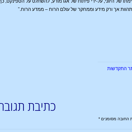
ו של היווני, על-ידי פיתוח של אגו מודע, להשתלט על הספינקס, כ
הוות אך ורק מידע וממחקר של עולם הרוח – ממדע הרוח."
ר התקדשות
כתיבת תגובה
 החובה מסומנים
*