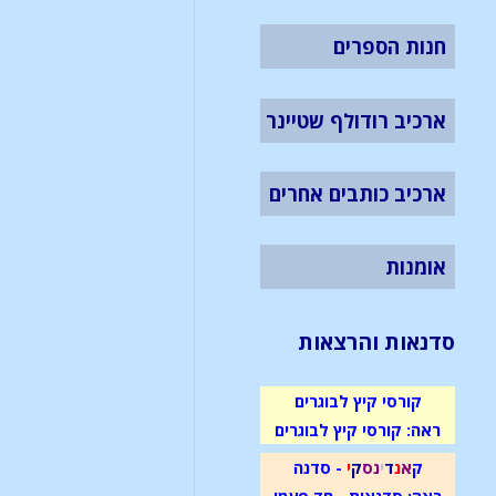
חנות הספרים
ארכיב רודולף שטיינר
ארכיב כותבים אחרים
אומנות
סדנאות והרצאות
קורסי קיץ לבוגרים
ראה: קורסי קיץ לבוגרים
ק
א
נ
ד
י
נ
ס
ק
י
- סדנה
ראה: סדנאות - חד פעמי