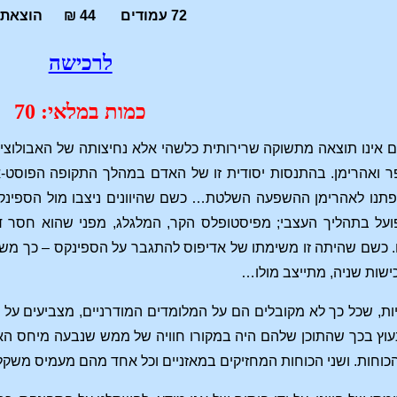
72 עמודים 44 ₪ הוצאת חירות
לרכישה
כמות במלאי: 70
ם אינו תוצאה מתשוקה שרירותית כלשהי אלא נחיצותה של האבולוציה
 ואהרימן. בהתנסות יסודית זו של האדם במהלך התקופה הפוסט-א
ופתנו לאהרימן ההשפעה השלטת… כשם שהיוונים ניצבו מול הספינק
על בתהליך העצבי; מפיסטופלס הקר, המלגלג, מפני שהוא חסר דם
 כשם שהיתה זו משימתו של אדיפוס להתגבר על הספינקס – כך מ
ישות שניה, מתייצב מולו…
ות, שכל כך לא מקובלים הם על המלומדים המודרניים, מצביעים על 
 נעוץ בכך שהתוכן שלהם היה במקורו חוויה של ממש שנבעה מיחס ה
 הכוחות. ושני הכוחות המחזיקים במאזניים וכל אחד מהם מעמיס משקל