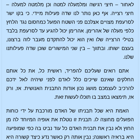
לאחור – חיצי רגישה ומלמעלה למטה וכן מלמטה למעלה –
חיצי רצייה. אף כאן נותר לנו שדה פעילות מיידי. כי בקו ישר
לסרעפת מצויים אצלכם פני השטח הפועל כמחסום נגד הלחץ
כלפי מעלה של אהרימן. אהרימן יכול להגיע עד לסרעפת בלבד
בטילי הרצייה שלו ואין הוא יכול להתקדם מעבר לזה ברצונו,
בעצם ישותו. ובתווך – בין שני המישורים שוכן שדה פעילותנו
שלנו.
אתם רואים שעליכם להפריד, ראשית כל, את כל אותם
החלקים שאינם שייכים כלל לאדם לפני שיהיה לאל ידכם
להרכיב לעצמכם מושג נכון אודות התבנית האנושית. אז, ורק
אז, תימצאו במצב בו תוכלו לעשות זאת.
האמת היא שכל תבניתו של האדם מורכבת על ידי כוחות
הפועלים מחוצה לו. תבנית זו נוטלת את אופיה המיוחד לה מן
החוץ ולא נבין את תבנית האדם כל עוד נביט בה כפי שמופיעה
היא בראיה ראשונה; נבין אותה רק כאשר נדע כיצד קשורה היא