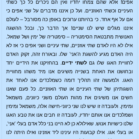
אפים! אלא שהם צמחו יחדיו ואין הם ניכרים כל כך כשתי
העיניים וכשתי האוזניים. ועל כן איננו מדברים על שני אפים כי
אם על אף אחד. כי בהיותנו ערוכים באופן כה מסורבל – לעולם
איננו מגלים שיש לנו שניים! אך הדבר כך, ובכל ההשגה
האנושית מתבטאת הסימטריה – סימטריה של ימין ושל שמאל.
אילו לא היו לאדם שתי אוזניים, שתי עיניים ושני אפים כי אז לא
היה האדם מגיע להשגת ה'אני' שלו. ובאורח זהה, זקוק האדם
לחוויית האגו שלו גם
לשתי ידיים
. בהחזיקנו את הידיים יחד
ובחושנו את האחת בשנייה משיגים אנו מיד משהו מחוויית
האגו. ולמעשה זהו תהליך דומה כשמלכדים אנו לאחד את
השגותיהן של שתי העיניים או שתי האוזניים. כל פעם שאנו
חשים אנו משיגים את מהות העולם משני כיוונים, משמאל
ומימין. ולעובדה זו שיש לנו שני כיווני-חישה אלה, משמאל ומימין
ושמלכדים אנו אותם יחדיו, לעובדה זו חבים אנו את טבע האגו
שלנו כישויות אנוש. שאילולא כן לא היינו בני כלל אדם בעלי 'אני',
או בעלי אגו. אילו קבועות היו עינינו ליד אוזנינו ואילו היתה לנו