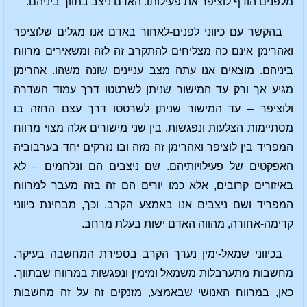
מלפנים הודף לוציפר את פעילותו. האדם ניצב בתווך ביניהם.
בהקשר עם כיווני לפנים-לאחור באדם אנו מגלים שלוציפר
ואהרימן אינם כה מצליחים להתקרב זה לזה ומשאירים מרווח
ביניהם. מוצאים אנו עתה מצב עניינים שונה משהו. אהרימן
מגיע אך ורק עד המישור שניתן לשרטטו דרך עמוד השדרה
ולוציפר – עד המישור שניתן לשרטטו דרך עצם החזה בו
מסתיימות הצלעות ונפגשות. בין שני מישורים אלה מצוי מרווח
המפריד בין לוציפר ואהרימן זה מזה ובו נזרקים יחד בערבוביה
האפקטים של פעילויותיהם. שם ניצבים הם ונלחמים – לא
באיזורים קרובים, אלא כמו יורים הם זה בזה מעבר למרווח
המפריד ושם ניצבים אנו באמצע הקרב. וכך, מבחינת כיווני
קדימה-אחורה, מהווה האדם ישות בעלת מרחב.
בכיווני שמאל-ימין נערך הקרב בספירת המחשבה בעיקר.
מחשבות מתערבלות משמאל ומימין ונפגשות במרווח שבתווך.
כאן, במרווח האנושי שבאמצע, מזנקים זה על זה מחשבות