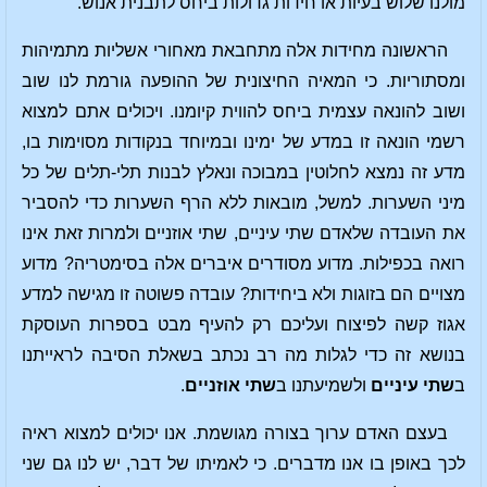
מולנו שלוש בעיות או חידות גדולות ביחס לתבנית אנוש.
הראשונה מחידות אלה מתחבאת מאחורי אשליות מתמיהות
ומסתוריות. כי המאיה החיצונית של ההופעה גורמת לנו שוב
ושוב להונאה עצמית ביחס להווית קיומנו. ויכולים אתם למצוא
רשמי הונאה זו במדע של ימינו ובמיוחד בנקודות מסוימות בו,
מדע זה נמצא לחלוטין במבוכה ונאלץ לבנות תלי-תלים של כל
מיני השערות. למשל, מובאות ללא הרף השערות כדי להסביר
את העובדה שלאדם שתי עיניים, שתי אוזניים ולמרות זאת אינו
רואה בכפילות. מדוע מסודרים איברים אלה בסימטריה? מדוע
מצויים הם בזוגות ולא ביחידות? עובדה פשוטה זו מגישה למדע
אגוז קשה לפיצוח ועליכם רק להעיף מבט בספרות העוסקת
בנושא זה כדי לגלות מה רב נכתב בשאלת הסיבה לראייתנו
ב
שתי עיניים
ולשמיעתנו ב
שתי אוזניים
.
בעצם האדם ערוך בצורה מגושמת. אנו יכולים למצוא ראיה
לכך באופן בו אנו מדברים. כי לאמיתו של דבר, יש לנו גם שני