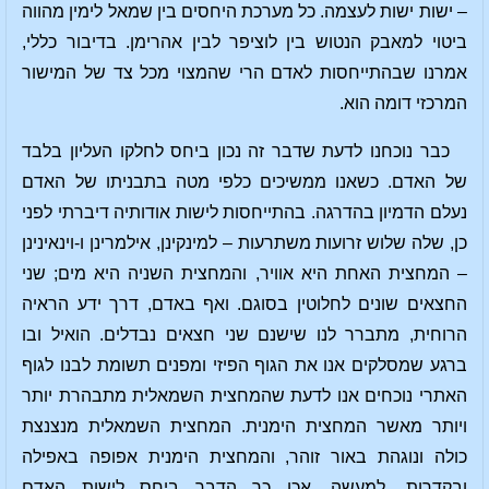
– ישות ישות לעצמה. כל מערכת היחסים בין שמאל לימין מהווה
ביטוי למאבק הנטוש בין לוציפר לבין אהרימן. בדיבור כללי,
אמרנו שבהתייחסות לאדם הרי שהמצוי מכל צד של המישור
המרכזי דומה הוא.
כבר נוכחנו לדעת שדבר זה נכון ביחס לחלקו העליון בלבד
של האדם. כשאנו ממשיכים כלפי מטה בתבניתו של האדם
נעלם הדמיון בהדרגה. בהתייחסות לישות אודותיה דיברתי לפני
כן, שלה שלוש זרועות משתרעות – למינקינן, אילמרינן ו-וינאינינן
– המחצית האחת היא אוויר, והמחצית השניה היא מים; שני
החצאים שונים לחלוטין בסוגם. ואף באדם, דרך ידע הראיה
הרוחית, מתברר לנו שישנם שני חצאים נבדלים. הואיל ובו
ברגע שמסלקים אנו את הגוף הפיזי ומפנים תשומת לבנו לגוף
האתרי נוכחים אנו לדעת שהמחצית השמאלית מתבהרת יותר
ויותר מאשר המחצית הימנית. המחצית השמאלית מנצנצת
כולה ונוגהת באור זוהר, והמחצית הימנית אפופה באפילה
ובקדרות. למעשה, אכן כך הדבר ביחס לישות האדם