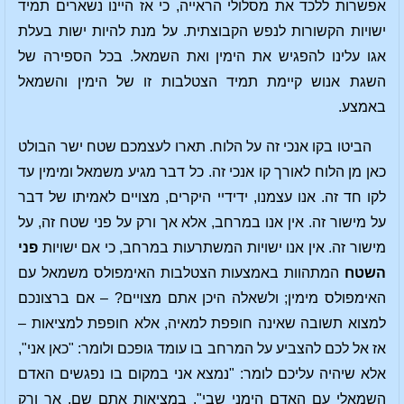
אפשרות ללכד את מסלולי הראייה, כי אז היינו נשארים תמיד
ישויות הקשורות לנפש הקבוצתית. על מנת להיות ישות בעלת
אגו עלינו להפגיש את הימין ואת השמאל. בכל הספירה של
השגת אנוש קיימת תמיד הצטלבות זו של הימין והשמאל
באמצע.
הביטו בקו אנכי זה על הלוח. תארו לעצמכם שטח ישר הבולט
כאן מן הלוח לאורך קו אנכי זה. כל דבר מגיע משמאל ומימין עד
לקו חד זה. אנו עצמנו, ידידיי היקרים, מצויים לאמיתו של דבר
על מישור זה. אין אנו במרחב, אלא אך ורק על פני שטח זה, על
מישור זה. אין אנו ישויות המשתרעות במרחב, כי אם ישויות
פני
השטח
המתהוות באמצעות הצטלבות האימפולס משמאל עם
האימפולס מימין; ולשאלה היכן אתם מצויים? – אם ברצונכם
למצוא תשובה שאינה חופפת למאיה, אלא חופפת למציאות –
אז אל לכם להצביע על המרחב בו עומד גופכם ולומר: "כאן אני",
אלא שיהיה עליכם לומר: "נמצא אני במקום בו נפגשים האדם
השמאלי עם האדם הימני שבי". במציאות אתם שם, אך ורק