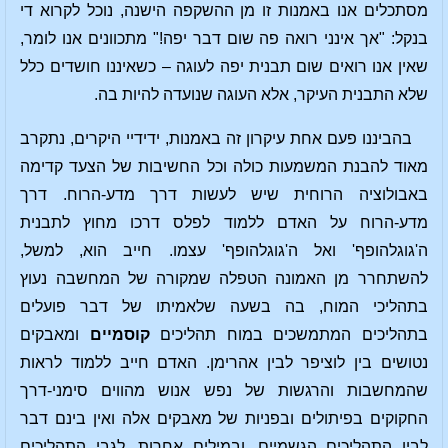
מסתכלים אנו באמנות זו מן ההשקפה הישנה, נוכל לקרוא די
בנקל: "אך אינני רואה פה שום דבר יפה!" מתכוונים אנו לומר,
שאין אנו רואים שום תבנית יפה לעוגה – כשאיננו חושדים כלל
שלא התבנית העיקר, אלא העוגה שנועדה להיות בה.
בהביננו פעם אחת עיקרון זה באמנות, ידידיי היקרים, נתקרב
מאוד להבנת המשמעות כולה וכל החשיבות של הצעד קדימה
באבולוציה הרוחית שיש לעשות דרך מדע-הרוח. דרך
מדע-הרוח על האדם ללמוד לפלס דרכו מחוץ לתבנית
ה'גוגלהופף' ואל ה'גוגלהופף' עצמו. חייב הוא, למשל,
להשתחרר מן האמונה הטפלה שמקורה של המחשבה נעוץ
בתהליכי המוח, בה בשעה שלאמיתו של דבר פועלים
בתהליכים המתמשכים במוח תהליכים
קוסמיים
ומאבקים
נטושים בין לוציפר לבין אהרימן. האדם חייב ללמוד לראות
שהמחשבות והרגשות של נפש אנוש מהווים סימני-דרך
החקוקים בפיתולים ובפניות של מאבקים אלה ואין בינם דבר
לבין התהליכים הגשמיים, ובמילים אחרות, לגבי התהליכים