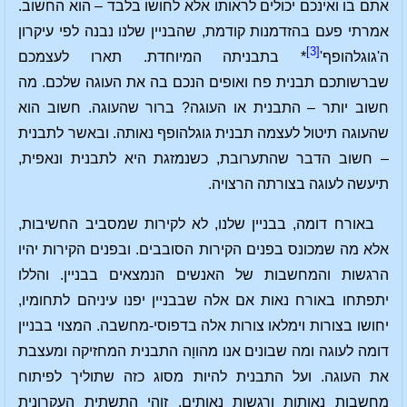
אתם בו ואינכם יכולים לראותו אלא לחושו בלבד – הוא החשוב.
אמרתי פעם בהזדמנות קודמת, שהבניין שלנו נבנה לפי עיקרון
[3]
ה'גוגלהופף'
* בתבניתה המיוחדת. תארו לעצמכם
שברשותכם תבנית פח ואופים הנכם בה את העוגה שלכם. מה
חשוב יותר – התבנית או העוגה? ברור שהעוגה. חשוב הוא
שהעוגה תיטול לעצמה תבנית גוגלהופף נאותה. ובאשר לתבנית
– חשוב הדבר שהתערובת, כשנמזגת היא לתבנית ונאפית,
תיעשה לעוגה בצורתה הרצויה.
באורח דומה, בבניין שלנו, לא לקירות שמסביב החשיבות,
אלא מה שמכונס בפנים הקירות הסובבים. ובפנים הקירות יהיו
הרגשות והמחשבות של האנשים הנמצאים בבניין. והללו
יתפתחו באורח נאות אם אלה שבבניין יפנו עיניהם לתחומיו,
יחושו בצורות וימלאו צורות אלה בדפוסי-מחשבה. המצוי בבניין
דומה לעוגה ומה שבונים אנו מהווָה התבנית המחזיקה ומעצבת
את העוגה. ועל התבנית להיות מסוג כזה שתוליך לפיתוח
מחשבות נאותות ורגשות נאותים. זוהי התשתית העקרונית