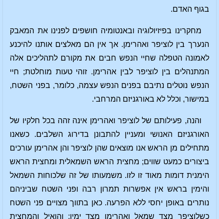
בגוף האדם.
מחקרינו בפיזיולוגיה ובאנטומיה חושפים לפנינו את המאבק
הנערך בין לוציפר ואהרימן. אך אין הם מאלצים אותנו להיכנע
לאמונה הטפלה שחיי הנפש חבים את מקורם לתהליכים אלה
המתנהלים בין לוציפר לבין אהרימן. זוהי טעות מוחלטת; חיי
הנפש נוטלים נתיבם בפנים הנפש עצמה, כלומר, בפני השטח,
במישור, וכלל לא באורגניזם המרחבי.
והנה, פעילותם של לוציפר ואהרימן אינה זהה בכל חלקיו של
האורגניזם האנושי ומעניין להתבונן בדירוג השלבים. כשאנו
מתחילים מן הראש אנו מוצאים שהן לוציפר והן אהרימן עורכים
ביצורים כמעט שווים; מחצית הראש השמאלית ומחצית הראש
הימנית דומות מאוד זו לזו. משמעותו של זה שלכוחות השמאל
והימין בראש אין אפשרות תמרון רבה ופני השטח שביניהם
נותרים באופן יחסי ללא הפרעה. כאן בתווך מצויים פני השטח
כשלוציפר מצד שמאל ואהרימן מצד ימין; והואיל והמחצית