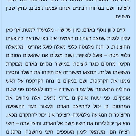
לוציפר ושם במרווח הביניים אנחנו עצמנו ניצבים, כחיץ שבין
השניים.
קיים כיוון נוסף באדם, כיוון שלישי – מלמעלה למטה. אף כאן
עלינו לגלות שמצב העניינים האמיתי אינו כפי שנראה בהופעתו
החיצונית. כי הנה מלמטה כלפי מעלה פועל אהרימן ומלמעלה
כלפי מטה – פועל לוציפר. ושוב מגלים אנו שהאלים הטובים
הקימו מחסום כנגד לוציפר; במישור מסוים באדם מבוקרת
השפעתו של זה. תמצאו מישור זה אם תיקחו את השלד ותסירו
ממנו את הקרקפת. ושם במקום בו נחה הקרקפת על ראש
החוליה הראשונה של עמוד השדרה – דמו לעצמכם פני שטח
אופקיים. פני שטח אופקיים בלתי נראים אלה מהווים את
המחסום בו יכול להתייצב האדם ולעצור בעד ההשפעה
הלוציפרית המגיעה מלמעלה. לוציפר אינו יכול להתקדם מכאן.
הוא אך יכול לירות את חיציו משם אל האדם. וחיציו עתה – חיצי
רצייה הם. משמאל לימין מעופפים חיצי מחשבה, מלפנים