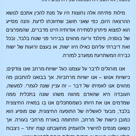
מילות פתיחה אלה נחוצות היו על מנת להכין אתכם לנושא
ההרצאה היום, כפי שאני חושב שתיווכחו לדעת. והנה מסייע
הוא למצוא פיתרון לסתירה אודותיה היינו מדברים, שהמפרצים
של בוסניה, פינלנד וריגה מהווים בבירור פני שטח בלבד, ובכל
זאת דיברתי עליהם כאילו היוו ישות, או בעצם זרועות של ישות
כבירה המשתרעת ממערב למזרח.
אנו מורגלים לדבר על עצמנו כעל ישויות-מרחב ואנו צודקים;
כישויות אנוש – אנו ישויות מרחביות. אך בבואנו להתבונן מה
מהווים אנו לאמיתו של דבר – זה עניין שונה לגמרי. למעשה,
העובדה היא שהאדם מהווה משהו שונה בתכלית ממה
שמדמים אנו את היותו כשמסתכלים אנו בו במאיה החיצונית
בלבד, מבעד לאשליה של התופעה החיצונית. שם מופיע הוא
כמובן כישות של מרחב, התחומה באורח מרחבי בעורה. אך
כשאנו מנסים להישיר ולהעמיק מחשבתנו קצת יותר – ניצבות