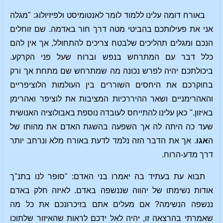
באורח דומה עלינו ללמוד לומר לאנטומיסט ולפיזיולוג: "מגלה
אני את פעילותכם בהביטי מטה דרך חור באדמה. שם זוחלים
הנכם ומגלים תהליכים שלבטח צריכים להתחולל, אך אין להם
כלל דבר עם המתרחש בנפש וברוח שעל פני הקרקע.
ביכולתכם יהיה לפרש נכונה מה שמתרחש שם מתחת אך ורק
בחוקרכם את היחסים השוררים בין העולמות הלוציפריים
והאהרימניים ושאר ההיררכיות המציבות את לוציפר ואהרימן
באיזון." כאן עלינו להתייחס לעובדה נוספת באבולוציה האנושית
שעד כה היתה לה אך השפעה בהשגת האדם את מהותו של
ה
אגו
. אך את הדבר הזה נלמד לדעת באורח מלא ונרחב יותר
דרך מדע-הרוח.
תבוא עת בעתיד בה יאמרו בני האדם: "סופר לנו בתנ"ך
אודות נשימתו של יהווה שננשפה באדם. לאיזה חלק באדם
ננשפה הנשימה? אם מעלים אתם בזיכרונכם את כל מה
שאמרתי בהרצאה זו, יהיה לאל ידכם לראות שהאיזור שלתוכו