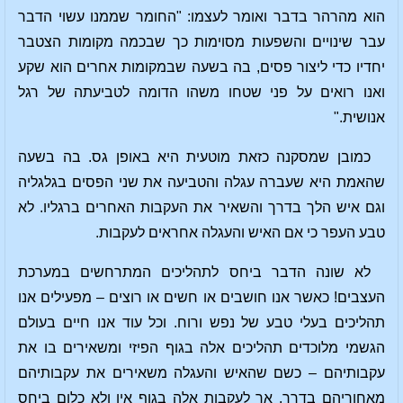
הוא מהרהר בדבר ואומר לעצמו: "החומר שממנו עשוי הדבר
עבר שינויים והשפעות מסוימות כך שבכמה מקומות הצטבר
יחדיו כדי ליצור פסים, בה בשעה שבמקומות אחרים הוא שקע
ואנו רואים על פני שטחו משהו הדומה לטביעתה של רגל
אנושית."
כמובן שמסקנה כזאת מוטעית היא באופן גס. בה בשעה
שהאמת היא שעברה עגלה והטביעה את שני הפסים בגלגליה
וגם איש הלך בדרך והשאיר את העקבות האחרים ברגליו. לא
טבע העפר כי אם האיש והעגלה אחראים לעקבות.
לא שונה הדבר ביחס לתהליכים המתרחשים במערכת
העצבים! כאשר אנו חושבים או חשים או רוצים – מפעילים אנו
תהליכים בעלי טבע של נפש ורוח. וכל עוד אנו חיים בעולם
הגשמי מלוכדים תהליכים אלה בגוף הפיזי ומשאירים בו את
עקבותיהם – כשם שהאיש והעגלה משאירים את עקבותיהם
מאחוריהם בדרך. אך לעקבות אלה בגוף אין ולא כלום ביחס