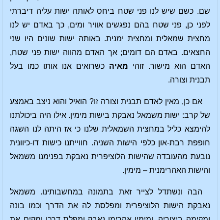
שם. כשם שיש לנו פני שטח ביחס לאותה ישות עליה דיברתי
לפני כן, פני שטח בהם נפגשים אוויר ומים, כך באדם יש לנו
מחצית שמאלית ומחצית ימנית. באותה ישות שונים היו שני
החצאים. באדם הם דומים; אך האדם מהווה ישות פני שטח,
האדם הוא מישור. זוהי
מאיה
כשרואים אנו אותו כמו בעל
תבנית וצורה.
אם כן, מאין לאדם תבנית וצורה זו? הואיל והוא ניצב באמצע
של קרב: ישות משמאל נאבקת בישות מימין. אילו היה ביכולתנו
להימצא כליל במחצית השמאלית שלנו כי אז היתה לנו השגה
חופפת רבת-און כלפי הישות השניה. חווייתנו כישות דו-כיוונית
נובעת מהעובדה שהישות הלוציפרית נאבקת בפנימנו משמאל
והישות האהרימנית – מימין.
הבה ונשתדל לצייר זאת בתמונה במחשבותינו. משמאל
נאבקת הישות הלוציפרית ומפלסת לה את הדרך וכמו בונה
ומקימה ביצוריה, ומימין אהרימן נאבק ומפלס דרכו ומקים את