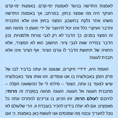
לאמנות החדשה בניגוד לאמנות ימי-קדם. באמנות ימי-קדם
העיקר היה מה שמצוי בחוץ, במרחב; אך באמנות החדשה
משהו אחר נלקח בחשבון. המצוי בחוץ אינו אלא התבנית
והדבר העיקרי כלל אינו יכול להיווצר על ידי האמן כי מהווה הוא
זה המצוי בפנים. כך הדבר לא רק לגבי צורות פלסטיות. נכון
הדבר במידה שווה לגבי ציור. החשוב הוא לא המצויר, אלא
החוויה של תחושת הדבר לו גורם הציור. אף הציור אינו אלא
תבנית לעוגה!
האמת היא, ידידיי היקרים, שנגענו זה עתה בדביר לבו של
פרק הזמן באבולוציה בו אנו עומדים. זהו אותו צעד באבולוציה
שיש לצעוד בו עתה, הצעד – סילחו לי על ההשוואה הקלה –
מתבנית העוגה אל העוגה. העוגה מהווה במקרה זה
הרוחי
;
להיכנס ל
עולם הרוח
; זהו הכיוון בו צריכים להתרכז עתה כל
מאמצינו. אם לא יעלה בידינו להכיר בעובדה זו, הרי שלעולם לא
נוכל להעריך נכונה מה שמנסים אנו לעשות כאן באמנות. כי אם