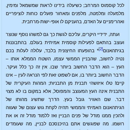
לכל קוסמוס המרחב; כשיעלה בידינו לראות שמשמאל ומימין,
מלמעלה ומלמטה, מלפנים ומאחור פועלים כוחות לוציפריים
ואהרימניים על האדם, בהעניקם לו אופי-ישות-מרחבית.
ועתה, ידידיי היקרים, עליכם לגשת כך גם למשהו נוסף שנוצר
ועוצב בהתאם לפעילות קוסמית אמיתית בעולם. בהתבוננות
[2]
בגיתהאנום
* בהופעתו החיצונית בלבד, עלולה לעלות בכם
נטיה לחשוב, שהבניין הממשי עצמו, השטח הממלא אותו –
העץ – הוא הדבר החשוב ביותר שבו. אין זה כך כלל ועיקר.
הדבר החשוב ביותר בו, אם לשפוט זאת לפי הנראה לעין – אינו
קיים! טלו איזושהי תבנית מן התבניות; המהות העיקרית של
התבנית אינה העץ המעוצב והמפוסל, אלא במקום בו לא מצוי
דבר. שם האוויר גובל בעץ. הדרך שתשיג מהותו של
הגיתהאנום האמיתי והממשי תהיה לקחת גוש עצום של שעווה
ולהכין ממנו מודל של פנים הבניין ואז ללמוד מודל זה או את
רושמו. מה שפוגשים אתם בהיכנסכם לבניין, מה שעומדים