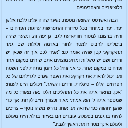
הלוציפריים והאהרימניים.
הבה ואשרטט השוואה נוספת. נשער שהיה עלינו ללכת אל גן
יפה, יפה במיוחד בכל סידוריו והתפרשות ערוגות הפרחים –
והיה ברצוננו למסור חוות-דעת לגבי גן יפה זה. ונשער שהיה
ביכולתנו להביט למטה לחור באדמה ולגלות שם גמד
תת-קרקעי קטן שהיה אומר לנו: "אגיד לכם איך זה שכאן יש
ורדים ושם יש סיגליות ומדוע מוצאים אתם שיחים במקום אחד
ופרחים במקום אחר. כי אני זוחל כל הזמן מתחת לפני השטח
ואני יכול לראות את הקרקע ואת העפר שגרם לגדילתם של כל
הפרחים הללו – סיגליות, ורדים והשאר." ויכולים היינו לענות:
"אכן, מתאר אתה את כל התהליכים הללו נאה מאוד; כל מה
שמספר אתה לי הוא אמיתי מאוד וכצורך חייב לקרות. אך כדי
שהגן יתהווה כפי שרואה אני אותו, נדרש משהו נוסף – צריכים
להיות בו גננים בפעולה. עובדים הם באיזור בו לא היית מעולם
ולעולם אינך מטריח את ראשך לגביו."