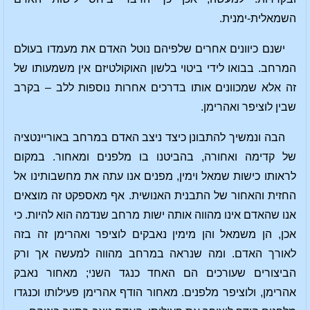
השמאלית-ימנית.
ישנם כיוונים אחרים שלפיהם נוטל האדם את מעמדו בעולם
המרחב. בבואו לידי ביטוי בלשון האוקולטיזם אין משמעותו של
זה אלא שמכוונים אותו בדרכים אחרות נוספות ללב – בקרב
שבין לוציפר ואהרימן.
הבה ונמשיך להתבונן כיצד ניצב האדם במרחב באוריינטציה
של קדימה ואחורה, בהביטנו בו מלפנים ומאחור. במקום
לראותו כישות שמאל וימין, מפנים אנו עתה את מחשבותינו אל
החזית והאחור של התבנית האנושית. אף מאספקט זה מוצאים
אנו שהאדם אינו מהווה אותה ישות מרחב שנדמה הוא להיות. כי
אכן, הן משמאל והן מימין נאבקים לוציפר ואהרימן זה בזה
לאורך האדם. ומה שנראה במרחב מהווה למעשה אך ורק
הביצורים שעורכים הם האחד כנגד השני; מאחור נאבק
אהרימן, ולוציפר מלפנים. מאחור הודף אהרימן פעילותו וכנגדו