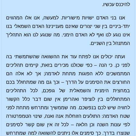
להיכנס עכשיו.
אנו בני האדם ישויות מישוריות. למעשה, אנו אלו המהווים
יתד-ביניים בין שני יצורים שאינם מעניינינו! האדם השמאלי בנו
אינו נוגע לנו ואף לא האדם הימני. מה שנוגע לנו הוא התהליך
המתנהל בין השניים.
ועתה יכולים אנו לפתח עוד את ההשוואה שהשתמשתי בה
לפני כן. כי הנה – כפי שכולנו מכירים בזאת, קיימים תהליכים
המתמשכים ללא הפוגות מתחת לאדמה; אך לא אלה הם
החורצים את הסימנים על הדרך – וכך גם מה שמתחולל בכם
במחצית הימנית והשמאלית של גופכם, לכל התהליכים
המתחוללים בין לוציפר ואהרימן אין שום דבר כלל הקשור
לחוויה שיש לכם בנפשכם. מה שממשיך ומתרחש מתחת לפני
שטח האדמה: התולעים הזוחלות אנה ואנה, שינוי הטמפרטורה
לפי עונות השנה וכן הלאה – לכל זה אין שום קשר לסימנים
שנוצרו בדרך. כך סימנים אלו ניתנים להשוואה למה שמתרחש