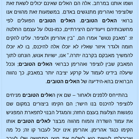
ושמו אותנו במרחב. אלה הם האלים שאינם יכולים לשאת זאת
שלוציפר ואהרימן מתנגשים באדם. במשמעות זאת מהווים אנו
ברואי
האלים הטובים.
האלים הטובים
הפועלים לפי
מחשבותיהם וייעודיהם היצירתיים, כמו-נטלו על עצמם החלטה
זו: "מאבק נטוש" אמרו הם, "בין אהרימן ולוציפר. עלינו להקים
חומה ולגדר איזור שאליו לא יוכלו אלה להיכנס, בו לא יוכלו
להמשיך מאבקם בקרבה יתרה." אנו, ישויות אנוש, הונחנו לתוך
המאבק שבין לוציפר ואהרימן כברואי
האלים הטובים
; וככל
שיעלה בידינו לעמוד על קרקע יציבה יותר במאבק, כך נהווה
הברואים בהא-הידיעה של
האלים הטובים
.
בהתייחס ללפנים ולאחור – שם אין ה
אלים הטובים
מניחים
ללוציפר להיכנס בנו הישר; הם הקימו ביצורים במקום שם
נפגשות הצלעות בעצם החזה; והמגדל הבנוי לתפארת המפגיש
את עמוד השדרה והמוח מהווה מבצר
לאלים הטובים
אותו
הקימו כנגד אהרימן. אהרימן אינו יכול לעבור קו זה; כל מה
שביכולתו לעשות הוא לשלוח את חיצי התחושה שלו לעבר