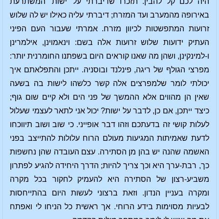
היה לכם קל להבין. תזכרו שדיברתי על 'ישות' המשתרעת
באירופה מהמערב ועד המזרח; דיברתי עליה כאילו יש לה שלוש
זרועות המתפשטות לכיוון מזרח. אמרתי שעבור העם הפיני
העתיק ידועות שלוש זרועות אלה בשם: וינאמוינן, אילמרינן
ו-למינקינן, ושהן מה שאנו קוראים היום בשפתנו החומרנית יותר:
מפרצי הגולף של ריגה, פינלנד ובוסניה. ייתכן והתפלאתם איך
יכולתי לומר שלמפרצים אלה קשר כלשהו לישות בה בשעה
שאין הן מהווים אלא ההמשך של פני הים ולא קיים שום גוף;
כיצד ייתכן, אם כן, לדבר על ישות? יכול אני לתאר לעצמי שעלול
לעלות קושי זה בדעתכם וזהו דבר אופייני. כי שוב ושוב תיווכחו
לדעת שאמיתות המגיעות מעולם הרוח עלולות להתייצב בפני
האשמה שהנה יש בהן מן הסתירה. עצם העובדה שהן נחשפות
כך, רבת-ערך היא וכך צריך להיות; הדרך היחידה להגיע לפתרון
משביע-רצון של הסתירה היא להעמיק לחקור בכל מקרה
ומקרה בעניין הנדון. וזאת ברצוני לעשות היום בהתייחסות
לבעיות מסוימות בידע הרוחי. אך ראשית כל הניחו לי ואפתח