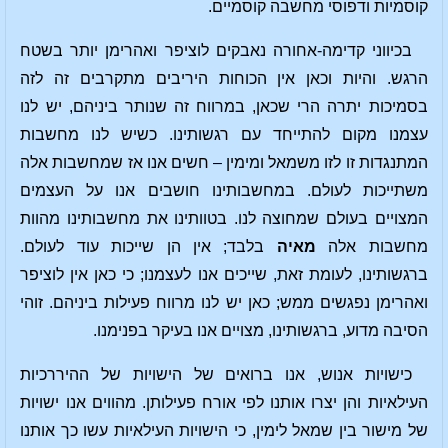
קוסמיות ודפוסי מחשבה קוסמיים.
בכיווני קדימה-אחורה נאבקים לוציפר ואהרימן יותר בשטח
הרגש. והיות וכאן אין הכוחות היריבים מתקרבים זה לזה
בסמיכות יתרה הרי שכאן, במרווח זה שנותר ביניהם, יש לנו
עצמנו מקום להתייחד עם רגשותינו. כשיש לנו מחשבות
המתנגדות זו לזו משמאל ומימין – חשים אנו אז שמחשבות אלה
משתייכות לעולם. במחשבותינו חושבים אנו על העצמים
המצויים בעולם שמחוצה לנו. בטוותינו את מחשבותינו מהוות
מחשבות אלה
מאיה
בלבד; אין הן שייכות עוד לעולם.
ברגשותינו, לעומת זאת, שייכים אנו לעצמנו; כי כאן אין לוציפר
ואהרימן נפגשים ממש; כאן יש לנו מרווח פעילות ביניהם. זוהי
הסיבה מדוע, ברגשותינו, מצויים אנו בעיקר בפנימנו.
כישויות אנוש, אנו ברואים של הישויות של ההיררכיות
העילאיות והן יצרו אותנו לפי אורח פעילותן. מהווים אנו ישויות
של מישור בין שמאל לימין, כי הישויות העילאיות עשו כך אותנו