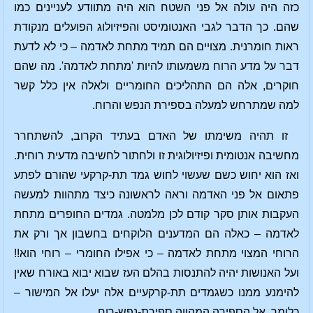
כזה היה עולה אל פני השטח הוא היה מתוודע לעניינים כמו
שהם. כך הדבר לגבי האנטומיסט והפיזיולוג הפועלים מנקודת
ראות חומרנית. מצויים הם תמיד מתחת לאדמה – כי לא לדעת
דבר על מדע הרוח משמעותו להיות 'מתחת לאדמה'. מה שהם
חוקרים, אלה הם התהליכים החומריים ולאלה אין כלל קשר
למה שמתרחש למעלה בספירת הנפש והרוח.
זו תהיה משימתו של האדם בעתיד הקרוב, להשתחרר
מחשיבה אנטומית ופיזיולוגית זו ולחתור לחשיבה מדעית רוחית.
ואז הוא יחוש כשם שעשוי לחוש גמד תת-קרקעי שהורם לפתע
פתאום אל פני האדמה וראה לראשונה כיצד מתהוות למעשה
העקבות אותן סקר קודם לכן מלמטה. גמדים החופרים מתחת
לאדמה – כאלה הם המדענים הלוקחים בחשבון אך ורק את
הרוחי המצוי מתחת לאדמה – כי אפילו החומרי – רוחי הוא!!
ועל האנושות יהיה להתנסות בהלם העז שבוא יבוא באורח שאין
להימנע ממנו כשגמדים תת-קרקעיים אלה יעלו אל המישור –
כלומר, אל הספירה המהווה ספירת-נפש-רוח.