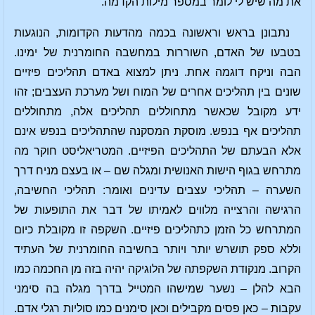
את מה שיש לי לומר במספר מילות הקדמה.
נתבונן בראש וראשונה בכמה מהדעות הקדומות, הנוגעות
בטבעו של האדם, השוררות במחשבה החומרנית של ימינו.
הבה וניקח דוגמה אחת. ניתן למצוא באדם תהליכים פיזיים
שונים בין תהליכים אחרים של המוח ושל מערכת העצבים; זהו
ידע מקובל שכאשר מתחוללים תהליכים אלה, מתחוללים
תהליכים אף בנפש. מוסקת המסקנה שהתהליכים בנפש אינם
אלא הבעתם של התהליכים הפיזיים. המטריאליסט חוקר מה
מתרחש בגוף הישות האנושית ומגלה שם – או בעצם מניח דרך
השערה – תהליכי עצבים עדינים ואומר: תהליכי החשיבה,
הרגישה והרצייה מלווים לאמיתו של דבר את התופעות של
המתרחש כל הזמן כתהליכים פיזיים. השקפה זו מקובלת כיום
וללא ספק תושרש יותר ויותר בחשיבה החומרנית של העתיד
הקרוב. מנקודת השקפתה של הלוגיקה יהיה בזה מן החכמה כמו
הבא להלן – נשער שמישהו המטייל בדרך מגלה בה סימני
עקבות – כאן פסים מקבילים וכאן סימנים כמו סוליות רגלי אדם.