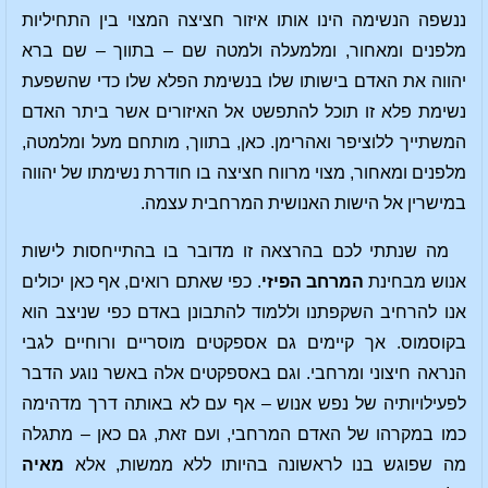
ננשפה הנשימה הינו אותו איזור חציצה המצוי בין התחיליות
מלפנים ומאחור, ומלמעלה ולמטה שם – בתווך – שם ברא
יהווה את האדם בישותו שלו בנשימת הפלא שלו כדי שהשפעת
נשימת פלא זו תוכל להתפשט אל האיזורים אשר ביתר האדם
המשתייך ללוציפר ואהרימן. כאן, בתווך, מותחם מעל ומלמטה,
מלפנים ומאחור, מצוי מרווח חציצה בו חודרת נשימתו של יהווה
במישרין אל הישות האנושית המרחבית עצמה.
מה שנתתי לכם בהרצאה זו מדובר בו בהתייחסות לישות
אנוש מבחינת
המרחב הפיזי
. כפי שאתם רואים, אף כאן יכולים
אנו להרחיב השקפתנו וללמוד להתבונן באדם כפי שניצב הוא
בקוסמוס. אך קיימים גם אספקטים מוסריים ורוחיים לגבי
הנראה חיצוני ומרחבי. וגם באספקטים אלה באשר נוגע הדבר
לפעילויותיה של נפש אנוש – אף עם לא באותה דרך מדהימה
כמו במקרהו של האדם המרחבי, ועם זאת, גם כאן – מתגלה
מה שפוגש בנו לראשונה בהיותו ללא ממשות, אלא
מאיה