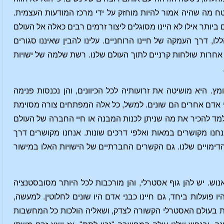
טח מה שהיה אמור להיות מוחזק על ידי מרכז המודעות העצמית.
ם ביותר אילו לא היינו מסוגלים ליצור זרמים רבים כאלה אל העולם
לו, דרך העמקה של חיינו הרוחניים. עלינו להבין שאיננו סגורים
ות אחרות שולחות קרניים לתוך העולם שלנו. רשת שלמה של ישויות
ץ. היא מושיטה את זרועותיה לכל הכיוונים, והן נכנסות פנימה
ני אדם אחרים הם שונים. למשל, כל אלה המפתחים צורה מסוימת
נלמד להכיר את מה שניתן לכנות המבנה או חיי החברה של העולם
אנחנו מקושרים במאות ואלפי דרכים שונות. אנחנו מקושרים דרך
 והדימויים שלנו. גם הקשרים החברתיים של הישויות האלו במישור
האנוש. יש להן גוף אסטרלי, והן מורכבות לכל היותר מסובסטנציה
ו פועלות ביחד, גם חיינו כבני אדם היו שונים לחלוטין. למעשה,
ות בעולם האסטרלי הקשורה לצדק, ושאליה הולכות כל המחשבות