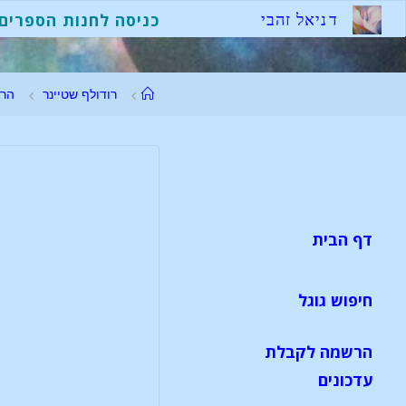
ד
נ
י
א
ל
ז
ה
ב
י
כניסה לחנות הספרים
רודולף שטיינר
הר
דף הבית
חיפוש גוגל
הרשמה לקבלת
עדכונים