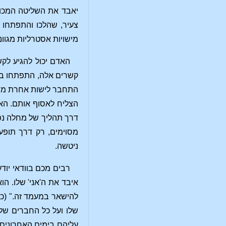
יאבד את השליטה המכוונ
צעיר, שהלכו והתפתחו ב
מישויות אסטרליות מגוונ
האדם יכול להגיע לקש
קשרים אלה, התפתחו בו 
התחבר לישות אחרת מהעו
הצליח לאסוף אותם. האד
דרך תהליך של מחלה נפש
מסוימים, רק דרך תופע
ניטשה.
איבד את ה'אני' שלו. הו
להישאר במעמד זה." (כלו
שלו ועל כל החברים של
עליהם בימים האחרונים 