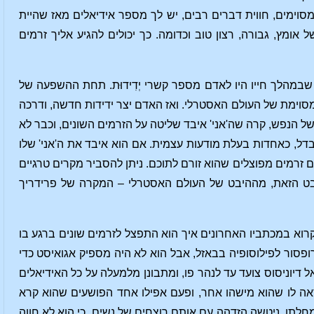
סוימים, חווית דברים רבים, יש לך מספר אידיאלים מאז שהיית
אומץ, גבורה, רצון טוב וכדומה. כך יכולים להגיע אליך זרמים
שבמהלך חייו היו לאדם מספר קשרי יְדִידוּת. תחת ההשפעה של
מסוימת של העולם האסטרלי. ואז האדם יצר ידידות חדשה, ודרכה
 הנפש, קרה שה'אני' איבד שליטה על הזרמים השונים, וכבר לא
בדל, כאחדות בעלת מודעות עצמית. אם הוא איבד את ה'אני' שלו
 זרמים מפוצלים שהוא זורם לתוכם. ניתן להסביר מקרים טרגיים
המבט הזאת, מההיבט של העולם האסטרלי – המקרה של פרידריך
דעים שפרידריך ניטשה איבד את שפיותו בחורף של 1888/89. מעניין לקרוא במכתביו האחרונים איך הוא התפצל לזרמים שונים ברגע בו
רופסור לפילוסופיה בבאזל, אבל הוא לא היה מספיק אגואיסט כדי
ל דיוניסוס צועד עד לנהר פו, ומתבונן מלמעלה על כל האידיאלים
אה לו שהוא מישהו אחר, ופעם אפילו אחד הפושעים שהוא קרא
מחלתו, ניטשה הזדהה עם אותם רוצחים של נשים. כי הוא לא חווה