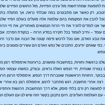
 לתופעות שמתרחשות מול עינינו הפיזיות, מול החושים הפיזיים שלנו
הטבע, רק כאשר אנו מתבוננים במה שבלתי נראה, אך מתגלה בתופעו
כל להבין את המקומות בהם עולמות אלה פועלים בעולם הפיזי שלנו. א
אשר אנו לומדים להכיר את חיי הרוח הנמצאים מאחוריהן, את חיי הר
 עומד – וחייב לעמוד בכל חקירה במדע הרוח – בנקודת המרכז. אם
ת טבע האדם, ואנו נוכל לרכוש פיסה קטנה של הבנה אם נדבר היום
כפי שאתם יודעים, התכנים של נפש האדם הם עשירים ומגוונים ביותר
נפש.
לנו ברגשות וחוויות, במחשבות ומושגים, ברעיונות ואימפולסי רצון מ
 בצורה שטחית, חיי הנפש האלה נראים, ובצדק, כמשהו עצמאי הסגו
בוקר, החוויות הראשונות שעוברות דרך הנפש, אימפולסי הרצון הרא
צה אחרי מחשבה, רגש מתחבר לרגש, אימפולס רצון בא אחרי אימפ
זה למעשה רק זרם בלתי פוסק, אלא דרך המחשבות, הרגשות והתפיסו
עם העולמות העליונים. היום נתבונן בקשר הזה שיש לנו עם העולם ה