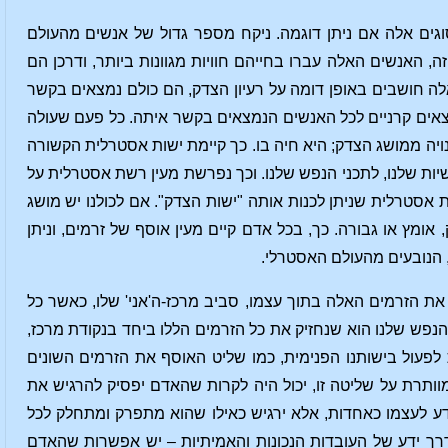
וגים אלה אם ניתן דוגמה. ניקח מספר גדול של אנשים מהעולם
, האנשים האלה עברו בחייהם חוויות מגוונות ביותר, ודרכן הם
ה חושבים באופן דומה על רעיון הצדק, הם כולם נמצאים בקשר
וצאים קרניים לכל האנשים הנמצאים בקשר איתה. כל פעם שעולה
נויה ממושג הצדק; היא חיה בו. כך קיימת ישות אסטרלית הקשורה
ושיות שלנו, לתכני הנפש שלנו. וכך נפרשת מעין רשת אסטרלית על
 אסטרלית שניתן לכנות אותה "ישות הצדק". אם לכולנו יש מושג
ומץ או גבורה. כך, בכל אדם קיים מעין אוסף של זרמים, וניתן
, הנובעים מהעולם האסטרלי.
ת הזרמים האלה בתוך עצמו, סביב מרכז-ה'אני' שלו, כאשר כל
 הנפש שלנו הוא שנחזיק את כל הזרמים הללו ביחד בנקודת מרכז,
לפעול בישותנו הפנימית, כמו שליט האוסף את הזרמים השונים
וותרת על שליטה זו, יכול היה לקרות שהאדם יפסיק להרגיש את
ודע לעצמו כאחדות, אלא ירגיש כאילו שהוא מתפרק ומתחלק לכל
 דרך ידע של העובדות הנכונות והאמיתיות – יש אפשרות שהאדם