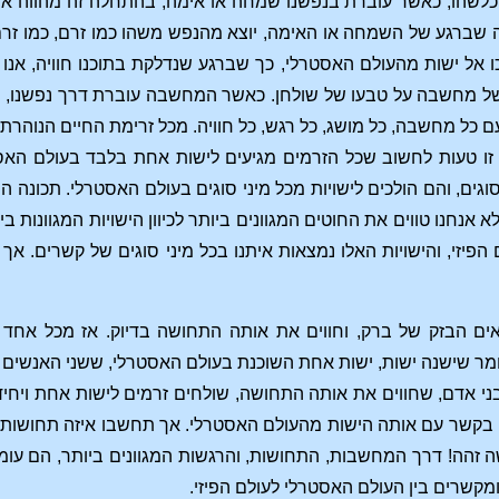
כלשהו, כאשר עוברת בנפשנו שמחה או אימה, בהתחלה זה מהווה אירו
ה שברגע של השמחה או האימה, יוצא מהנפש משהו כמו זרם, כמו זרם 
כו אל ישות מהעולם האסטרלי, כך שברגע שנדלקת בתוכנו חוויה, א
ל מחשבה על טבעו של שולחן. כאשר המחשבה עוברת דרך נפשנו, הרוא
ם כל מחשבה, כל מושג, כל רגש, כל חוויה. מכל זרימת החיים הנוהרת מת
זו טעות לחשוב שכל הזרמים מגיעים לישות אחת בלבד בעולם האסטר
סוגים, והם הולכים לישויות מכל מיני סוגים בעולם האסטרלי. תכונה
א אנחנו טווים את החוטים המגוונים ביותר לכיוון הישויות המגוונו
ם הפיזי, והישויות האלו נמצאות איתנו בכל מיני סוגים של קשרים. אך
אים הבזק של ברק, וחווים את אותה התחושה בדיוק. אז מכל אחד 
לומר שישנה ישות, ישות אחת השוכנת בעולם האסטרלי, ששני האנשים מ
 בקשר עם אותה הישות מהעולם האסטרלי. אך תחשבו איזה תחושות, 
 זהה! דרך המחשבות, התחושות, והרגשות המגוונים ביותר, הם עומד
ומקשרים בין העולם האסטרלי לעולם הפיזי.