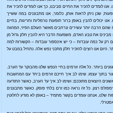
. אנו לומדים להכיר את החיים סביבנו, כך אנו לומדים להכיר את
ת; שכן ניתן לראות אותן. כלומר, אנו מתבוננים במה ששייך
נו יכולים להבין באופן ברור תופעות נורמליות וחריגות, בחיים
וח שהם הרבה יותר עשירים ונרחבים מאשר העולם הפיזי, המהווה
 מבינים את טבע האדם, משמעות הדבר היא להבין חלק גדול מן
 רק על כמה עובדות – כי יש אינספור עובדות – הקשורות למה
. היום אנו רוצים להזכיר חלק מתכני נפש אלה. נתחיל במבט על
גוונים ביותר. כל אלה זורמים בחיי הנפש שלנו מהבוקר עד הערב.
ר בתוך עצמו. שימו לב איך חייכם זורמים ביחד עם המחשבות
שונים היוצאים מתוככם; ושימו לב איך עד הערב, כאשר התודעה
ולס רצון. כל זה נראה כמו זרם בלתי פוסק. כאשר מתבוננים
ת שלנו, אנחנו עומדים בקשר מתמיד – באופן לא מודע לחלוטין
אסטרלי.