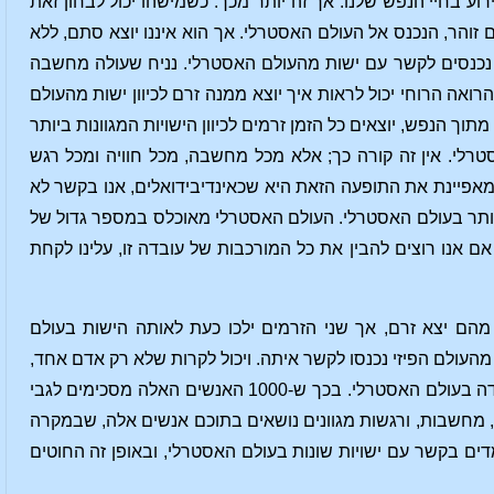
ע בחיי הנפש שלנו. אך זה יותר מכך. כשמישהו יכול לבחון זאת
זוהר, הנכנס אל העולם האסטרלי. אך הוא איננו יוצא סתם, ללא
נו נכנסים לקשר עם ישות מהעולם האסטרלי. נניח שעולה מחשבה
ה הרוחי יכול לראות איך יוצא ממנה זרם לכיוון ישות מהעולם
וך הנפש, יוצאים כל הזמן זרמים לכיוון הישויות המגוונות ביותר
לי. אין זה קורה כך; אלא מכל מחשבה, מכל חוויה ומכל רגש
 המאפיינת את התופעה הזאת היא שכאינדיבידואלים, אנו בקשר לא
ת ביותר בעולם האסטרלי. העולם האסטרלי מאוכלס במספר גדול של
 אם אנו רוצים להבין את כל המורכבות של עובדה זו, עלינו לקחת
מהם יצא זרם, אך שני הזרמים ילכו כעת לאותה הישות בעולם
העולם הפיזי נכנסו לקשר איתה. ויכול לקרות שלא רק אדם אחד,
אלא 50, 100 או 1000 בני אדם, שחווים את אותה התחושה, שולחים זרמים לישות אחת ויחידה בעולם האסטרלי. בכך ש-1000 האנשים האלה מסכימים לגבי
מחשבות, ורגשות מגוונים נושאים בתוכם אנשים אלה, שבמקרה
ים בקשר עם ישויות שונות בעולם האסטרלי, ובאופן זה החוטים