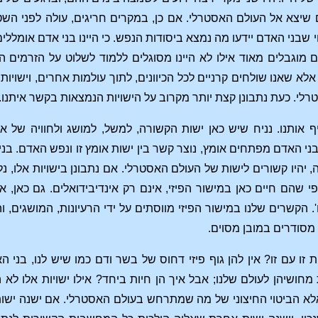
ם שיצא אל העולם האסטרלי. אם כן, במקרים חריגים, עולה לפני הש
י שבני האדם יידעו מה נמצא ביסודות הנפש. כי היינו בני אדם אומללי
ם מוגבלים מאוד אילו לא היינו מסוגלים ללמוד לשלוט על הזרמים הל
אלא שאנו שולחים קרניים לכל הכיוונים, לתוך עולמות אחרים, וישוי
לי. כעת נתבונן קצת יותר מקרוב על הישויות הנמצאות בקשר איתנו.
אותנו. נניח שיש כאן ישות הקשורה, למשל, למושג ולחוויה של אומ
ני האדם מפתחים אומץ, נוצר קשר בין ישות אומץ זו ונפש האדם. ב
 יהיו קשורים לישות של העולם האסטרלי. אם נתבונן בישויות אלו, 
י שהם חיים כאן במישור הפיזי, אינם רק אינדיבידואלים. גם כאן, 
ו'. הקשרים שלנו במישור הפיזי מווסתים על ידי הרעיונות, המושגים,
 מסודרים במובן מסוים.
ת זו עם זו? אין להן גוף פיזי דחוס של בשר ודם כמו שיש לנו, בני 
חושיהן לעולם שלנו; אבל איך הן חיות ביחד? אילו ישויות אלו לא הי
 אלא הביטוי החיצוני של מה שמתרחש בעולם האסטרלי. אם ישנה יש