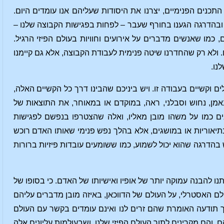
תכנים הפנימיים, יצרנו את היסודות שעליהם אנו עומדים היום.
ובהדרגה הגענו בחורף שעבר – לפחות בפגישות הקבוצה שלנו –
כמו שאנשים מדברים על אירועים וחוויות בעולם הפיזי הרגיל.
. ולא רק שהחדרנו שיטה פנימית לעבודת הקבוצה, אלא גם קיימנו
נו.
 וקשיים בעבודה זו. ויש ביניכם שהבינו דרך כל הקשיים האלה,
ן, נחוש וסבלני, ראה, במוקדם או במאוחר, את התוצאות של
נים כמו על משהו מובן מאליו, ואלה שהצטרפו בנפשם לפגישות
תיאוריות או במושגים, אלא בהלך נפש פנימי שאותו האדם רוכש
הדרגה שהוא יכול לשמוע, כמו ששומעים עובדות פיזיות ברורות
נו להבנה עמוקה יותר של אופיו ואישיותו של האדם. כי בסופו של
ם האסטרלי, על העולם של הדווכאן, באיזה מובן מדברים עליהם
וך תודעה האומרת שהם זרים לנו ואינם עומדים בקשר עם העולם
, והם מקרינים לתוך העולם הפיזי שלנו, ושבעולמות עליונים אלה