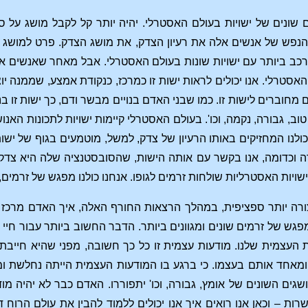
שונים של ישויות בעולם האסטרלי. יהיה יותר קל לקבל מושג על ס
 הנפש של אנשים אלה את רעיון הצדק, את מושג הצדק. פרט למושג זה
כב ביותר עם ישויות שונות בעולם האסטרלי. אבל מאחר שאנשים אל
אסטרלי. אנו יכולים לראות ישות זו כמרכז, כנקודת אמצע, שממנה י
מחוברים לישות זו. כמו שבני האדם בנויים מבשר ודם, כך ישות זו ב
טוב, גבורה, נקמה, וכו'. בעולם האסטרלי קיימות ישויות לתכונות האנ
ולנו המחזיקים באותו הרעיון של צדק, למשל, מוטמעים בגוף של ישות
ה וכדומה, אנו בקשר עם אותה הישות, שהסובסטנציה שלה היא צדק, א
ויות האסטרליות שולחות זרמים לגופו. אנחנו כולנו מפגש של זרמים
ורה יותר ספציפית, במהלך הרצאות החורף האלה, איך האדם מרכז א
מפגש של זרמים שונים ומגוונים ביותר. הדבר החשוב ביותר עבור חיי
העצמית שלנו. מודעות עצמית זו כל כך חשובה, מפני שהיא חייבת 
 ומאחד אותם בעצמו. כי ברגע בו המודעות העצמית הייתה נחלשת ומ
גים השונים של אומץ, גבורה, וכו' יתפוררו. האדם כבר לא יהיה מ
רות – וכאן אנו רואים איך אנו יכולים ללמוד להבין את עולם הרוח