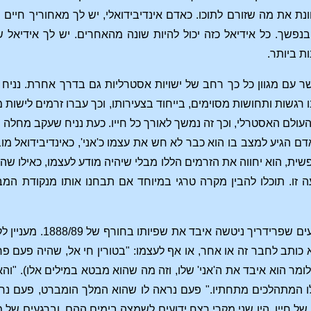
ת את מה שזורם לתוכו. כאדם אינדיבידואלי, יש לך מאחוריך חיים מ
נפשך. כל אידיאל כזה יכול להיות שונה מהאחרים. יש לך אידיאל של 
ות ביותר.
ר עם מגוון כל כך רחב של ישויות אסטרליות גם בדרך אחרת. נניח 
רגשות ותחושות מסוימים, בייחוד בצעירותו, וכך עברו זרמים לישות 
לם האסטרלי, וכך זה נמשך לאורך כל חייו. כעת נניח שעקב מחלה של
ם הגיע למצב בו הוא כבר לא חש את עצמו כ'אני', כאינדיבידואל מו
ית, הוא יחווה את הזרמים הללו מבלי שיהיה מודע לעצמו, כאילו שהם
ה זו. תוכלו להבין מקרה טרגי במיוחד אם תבחנו אותו מנקודת 
רבים מכם בוודאי יו
א כותב לחבר זה או אחר, או אף לעצמו: "בטורין חי אל, שהיה פעם פ
מר הוא איבד את ה'אני' שלו, וזה מה שהוא מבטא במילים אלו). "והא
ו המתהלכים מתחתיו." פעם נראה לו שהוא המלך הומברט, פעם נר
של חייו. היו שני מקרי רצח ידועים לשמצה בימים ההם, וברגעים של 