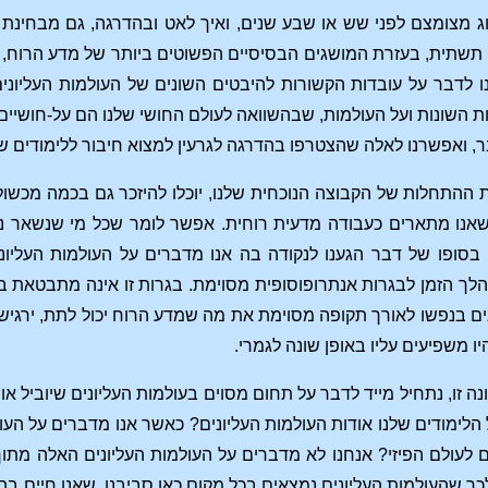
וג מצומצם לפני שש או שבע שנים, ואיך לאט ובהדרגה, גם מבחינת ה
 תשתית, בעזרת המושגים הבסיסיים הפשוטים ביותר של מדע הרוח, 
לדבר על עובדות הקשורות להיבטים השונים של העולמות העליונים, 
ות השונות ועל העולמות, שבהשוואה לעולם החושי שלנו הם על-חושיים
, ואפשרנו לאלה שהצטרפו בהדרגה לגרעין למצוא חיבור ללימודים של
ההתחלות של הקבוצה הנוכחית שלנו, יוכלו להיזכר גם בכמה מכשולים
ו מתארים כעבודה מדעית רוחית. אפשר לומר שכל מי שנשאר נאמ
. בסופו של דבר הגענו לנקודה בה אנו מדברים על העולמות העליו
הלך הזמן לבגרות אנתרופוסופית מסוימת. בגרות זו אינה מתבטאת ב
 בנפשו לאורך תקופה מסוימת את מה שמדע הרוח יכול לתת, ירגיש ב
ו משפיעים עליו באופן שונה לגמרי.
 זו, נתחיל מייד לדבר על תחום מסוים בעולמות העליונים שיוביל אות
לימודים שלנו אודות העולמות העליונים? כאשר אנו מדברים על העול
ם לעולם הפיזי? אנחנו לא מדברים על העולמות העליונים האלה מת
לכך שהעולמות העליונים נמצאים בכל מקום כאן סביבנו, שאנו חיים בהם