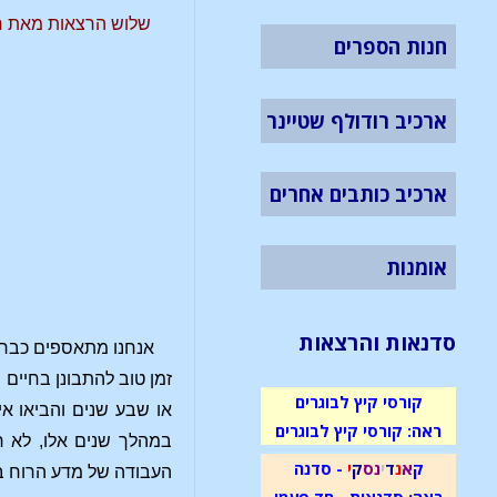
חנות הספרים
ארכיב רודולף שטיינר
ארכיב כותבים אחרים
אומנות
סדנאות והרצאות
אנחנו מתאספים כבר מ
זמן טוב להתבונן בחיים
קורסי קיץ לבוגרים
או שבע שנים והביאו א
ראה: קורסי קיץ לבוגרים
במהלך שנים אלו, לא ר
ק
א
נ
ד
י
נ
ס
ק
י
- סדנה
העבודה של מדע הרוח במ
ראה: סדנאות - חד פעמי