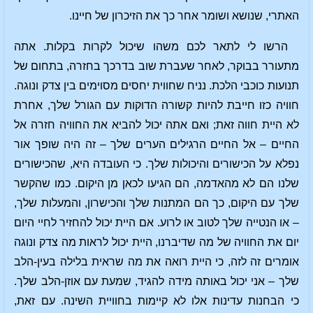
האתרי, שנושא ושומר אחר כך את הזיכרון של חיינו.
הרשו לי לתאר לכם משהו שיכול לקרות בקלות. אתה
מתעורר בבוקר, לאחר שעברת שוב בדרכך בחזרה, בתחום של
תנועות כוכבי הלכת. נניח שחווית יחסים מסוימים בין צדק ונוגה.
חוויה כזו חייבת להיות קשורה הדוקות עם הגורל שלך, אחרת
לא היית חווה זאת; ואם אתה יכול להביא את החוויה חזרה אל
החיים – אל החיים הרגילים הערים שלך – זה היה שופך אור
נפלא על הכישורים והיכולות שלך. כי העובדה היא, שהכישורים
שלנו הם לא מהאדמה, הם הגיעו לכאן מן היקום. כמו שהקשר
שלך עם היקום, כך הם המתנות שלך והכישרון, והמעלות שלך,
– או הנטייה שלך לטוב או לרוע. אם היית יכול להחזיר לחיי היום
יום את החוויה של מה שדיברנו, היית יכול לראות מה צדק ונוגה
אומרים זה לזה, כי היית רואה את מה שראית בלילה בעין-הלב
שלך – אני יכול באותה מידה להגיד, שמעת עם אוזן-הלב שלך.
כי הבחנות עדינות אלו לא קיימות בחוויית השינה. עם זאת,