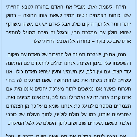
הירח, לעומת זאת, מוביל את האדם בחזרה לטבע החייתי
שלו. כוחות הצמחים נוטים תמיד לשאת אותו החוצה – רחוק
יותר ויותר אל תוך היקום כולו. אבל לאדם יש גם משהו משותף
שהוא חולק עם ממלכת החי, ובגלל זה הירח מסוגל להחזיר
אותו שוב כל בוקר – בחזרה אל הטבע החייתי שלו.
הנה, אם כן, יש לכם תמונה של החיבור של האדם עם היקום,
והשפעתו עליו בזמן השינה. אנחנו יכולים להתקדם עם התמונה
עוד קצת. עם עין-הלב, עין-השמש והעין שהיא האדם כולו, אנו
עשויים לחוות בשינה את סוג התחושה שאנו מורגלים לה בחיי
הערות כאשר אנו נמשכים לתוך מערכת יחסים אינטימית עם
אדם קרוב אחר. זה לא נאמר לנו במילים, וגם איננו מבינים זאת.
הצמחים מספרים לנו על כך; אנחנו שומעים על כך מן הצמחים
שמרימים אותנו, כמו על סולם לולייני, לתוך העולם של כוכבי
הלכת, כשאנו נשלחים שוב ושוב לתוך העולם של גלגל המזלות.
אם נרצה לנסח במלים את מה שאנו חווים בדרך זו, נוכל