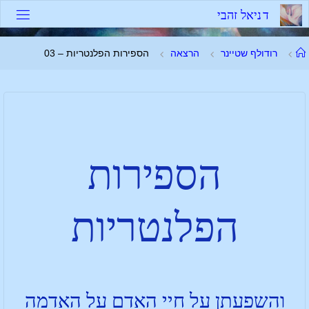
ד
נ
י
א
ל
ז
ה
ב
י
רודולף שטיינר
הרצאה
הספירות הפלנטריות – 03
הספירות
הפלנטריות
והשפעתן על חיי האדם על האדמה