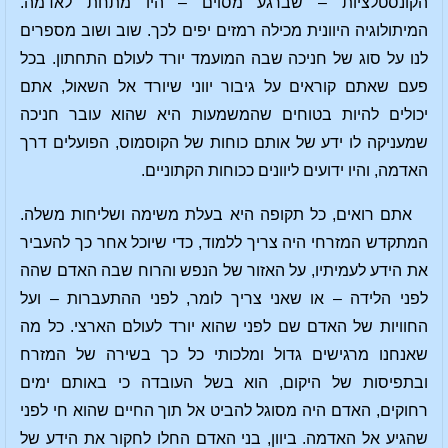
הקונסטלציות – שברגע מסוים – היו מתחת לאדמה.
המיתולוגיה היוונית מכילה רמזים יפים לכך. שוב ושוב מספרים
לנו על סוג של חניכה שבה המועמד יורד לעולם התחתון. בכל
פעם שאתם קוראים על גיבור יווני שיורד אל השאול, אתם
יכולים להיות בטוחים שהמשמעות היא שהוא עובר חניכה
שמעניקה לו ידע של אותם כוחות של הקוסמוס, הפועלים דרך
האדמה, והיו ידועים ליוונים ככוחות הקתוניים.
אתם רואים, כל תקופה היא בעלת משימה ושליחות משלה.
המתקדש המזרחי היה צריך ללמוד, כדי שיוכל אחר כך להעביר
את הידע לעמיתיו, על האזור של הנפש והרוח שבה האדם שהה
לפני הלידה – או שאני צריך לומר, לפני ההתעברות – ועל
החוויות של האדם שם לפני שהוא יורד לעולם הארצי. כל מה
שאנחנו מרגישים גדול ומלכותי כל כך בשירה של המזרח
ובתפיסות של היקום, הוא בשל העובדה כי באותם ימים
רחוקים, האדם היה מסוגל להביט אל תוך החיים שהוא חי לפני
שהגיע אל האדמה. ביוון, בני האדם החלו לחקור את הידע של