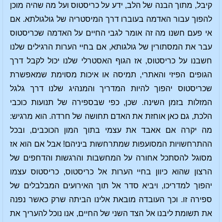
קיבל, מתוך הבנה של הלב, ידע על כריסטוס ועל מה שהיה מוכן
להפוך עבור האדמה בעוברו דרך המיסטריה של גולגולתא. אם
אי פעם חשנו מה זה אומר לגבי החיים על האדמה שכריסטוס
עבר את המסתורין של גולגותא, אם בחיי הערות הרגילים שלנו
חשבנו על כריסטוס, אז הגוף האסטרלי שלנו יכול לקבל דרך
הגופים הפיזי והאתרי, תמיסה או איכות מסוימת שמאפשרת
שכריסטוס יהפוך להיות המדריך והמנהיג שלנו דרך גלגל
המזלות בזמן השינה. שכן, כפי שבספירה של תנועות כוכבי
הלכת, גם כאן אוחזת את האדם תחושה של חרדה. הוא מרגיש:
מה יקרה אם אאבד את עצמי בתוך המון הכוכבים, ובכל
ההתרחשויות המסועפות שמתרחשות ביניהם! אבל אם הוא אז
מסוגל להסתכל אחורה על המחשבות והרגשות והדחפים של
הרצון שהוא כיוון בחיי הערות אל כריסטוס, כריסטוס עצמו
יהפוך למדריכו, ויביא סדר אל תוך האירועים המבלבלים של
ספירה זו. וכך העובדה מובאת אלינו הביתה שרק כאשר נפנה
את תשומת ליבנו אל הצד השני של החיים, אנו נוכל להעריך את