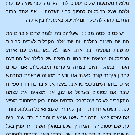
מלוא המשמעות של כריסטוס לחיי האדמה, כפי שהיה עד כה;
ולמה שעל כריסטוס להפוך לחיי האדמה – אף אחד בתוך
התרבות הרגילה של היום לא יכול באמת להבין את זה.
יש כמובן כמה מבינינו שעליהם ניתן לומר שהם עוברים את
החוויות השינה כהלכה; וחוויות אלה מקבלות לעתים קרובות
פרשנות מוטעית. בני אדם אשר לא באו במגע עם אירוע
הכריסטוס מביאים את החוויות האלה של הלילה אל התודעה
הערה במהלך היום בצורה מופרעת ומבולבלת. אנו יכולים
להבין איך זה קורה כאשר אנו יודעים מהו זה שבאמת מתרחש
איתנו בזמן השינה. כפי שראינו, כאשר אנו עוברים דרך הספירה
שבה אנו עטופים בערפל או ענן, אנו מוצאים את עצמנו
מתקרבים לעולם שמבלבל ומדהים אותנו. כאן כריסטוס מופיע
לפנינו כשמש רוחנית והופך למדריך שלנו; ואז כל הבלבול פותר
את עצמו למעין הרמוניה שאנו שומעים ומבינים. כדי שזה יהיה
כך, שכריסטוס יהיה המדריך שלנו במהלך השינה, זה עניין בעל
חשיבות רבה ביותר עבורנו. שכן. ברגע שאנו נכנסים לספירה