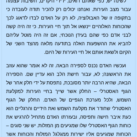
לשינה יש, כפי שאתם רואים, ידידי היקרים, חשיבות עצומה
עבור מצב העירות. ואנחנו יכולים רק להכיר תודה לעובדה כי
בתקופה זו של האבולוציה, לא רק על האדם לבדו לדאוג לכך
שהכוחות האלוהיים יינשאו אל תוך חיי העירות. כי זה היה קשה
לבני אדם כפי שהם בעידן הנוכחי, אם זה היה מוטל עליהם
להביא את ההשפעות האלה בתודעה מלאה מהצד השני של
הקיום ולשאת אותם אל חיי העירות של היום.
ועכשיו האדם נכנס לספירה הבאה. זה לא אומר שהוא עוזב
את הראשונה; לא, עבור חישת הלב הוא עדיין שם. הספירה
הבאה, שהיא הרבה יותר מסובכת, נתפסת על ידי חלק אחר של
הגוף האסטרלי – החלק אשר שייך בחיי העירות למקלעת
השמש, ולכל מערכת הגפיים של האדם. החלק של הגוף
האסטרלי שחודר את מקלעת השמש ואת הידיים והרגליים הוא
כעת איבר חישה ותפיסה, ובעזרתו האדם מתחיל להרגיש את
כוחות הגוף האסטרלי שלו שמגיעים מן המזלות. יש שני סוגים –
הכוחות שמגיעים אליו ישירות ממגלגל המזלות והכוחות אשר