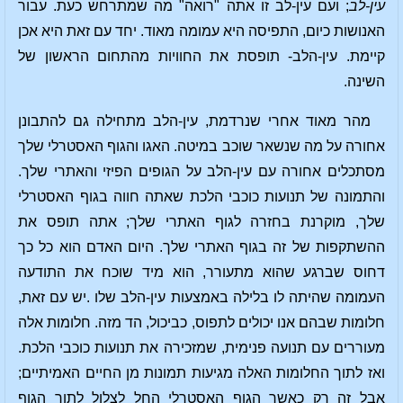
עין-לב
; ועם עין-לב זו אתה "רואה" מה שמתרחש כעת. עבור
האנושות כיום, התפיסה היא עמומה מאוד. יחד עם זאת היא אכן
קיימת. עין-הלב- תופסת את החוויות מהתחום הראשון של
השינה.
מהר מאוד אחרי שנרדמת, עין-הלב מתחילה גם להתבונן
אחורה על מה שנשאר שוכב במיטה. האגו והגוף האסטרלי שלך
מסתכלים אחורה עם עין-הלב על הגופים הפיזי והאתרי שלך.
והתמונה של תנועות כוכבי הלכת שאתה חווה בגוף האסטרלי
שלך, מוקרנת בחזרה לגוף האתרי שלך; אתה תופס את
ההשתקפות של זה בגוף האתרי שלך. היום האדם הוא כל כך
דחוס שברגע שהוא מתעורר, הוא מיד שוכח את התודעה
העמומה שהיתה לו בלילה באמצעות עין-הלב שלו .יש עם זאת,
חלומות שבהם אנו יכולים לתפוס, כביכול, הד מזה. חלומות אלה
מעוררים עם תנועה פנימית, שמזכירה את תנועות כוכבי הלכת.
ואז לתוך החלומות האלה מגיעות תמונות מן החיים האמיתיים;
אבל זה רק כאשר הגוף האסטרלי החל לצלול לתוך הגוף