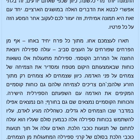
התמונה יותר מדי כלשונה, כיוון שכפי שאתם יודעים, זה בלתי
אפשרי לבטא את הדברים האלה במושגים הארציים. יחד עם
זאת היא תמונה אמיתית, וזה יעזור לכם לעקוב אחר המסע הזה
על כל פרטיו.
תארו לעצמכם אחו. מתוך כל פרח יחיד באחו – אף מן
הפרחים שפורחים על העצים סביב – עולה ספירלה ויוצאת
החוצה אל המרחב הקוסמי. ספירלות מתעגלות אלו נושאות
כוחות שבאמצעותם היקום מטפח ומסדיר את הצמיחה של
צמחים על פני האדמה. כיוון שצמחים לא צומחים רק מתוך
הזרע שלהם;`הם צריכים לצמיחה שלהם גם כוחות קוסמיים
המקיפים את האדמה עם השפעתם הספירלית הישירה.
והכוחות הקוסמיים נמצאים שם גם בחורף; הם נמצאים אפילו
במדבר שבו הצמחים לא גדלים. כשהלילה מגיע לאדם, עליו
להשתמש בכוחות ספירלה אלה כבמעין סולם שעליו הוא עולה
לתחום של תנועות כוכבי הלכת. האדם עולה אל תוך תנועות
כוכבי הלכת בסולם של קרני ספירלה המתעגלות מן הצמחים.