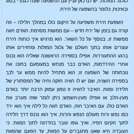
לגלגל המזלות. יש לנו כאן עניין עם ההשפעה שונה לגמרי בסוג
ובאיכות, כלומר בהשפעה של הירח.
השפעת הירח משפיעה על היקום כולו במהלך הלילה – וזה
קורה גם בזמן של ירח חדש – עם ממשות מסוימת. האדם חווה
ממשות זו, בנוסף על כל השאר. הוא מרגיש איך כוחות הירח
עוצרים אותו בתוך העולם של גלגל המזלות ומחזירים אותו
ברגע ההתעוררות. אפילו בספירה הראשונה שאליה הוא נכנס
אחרי ההירדמות, האדם כבר מנחש במעומעם בתוכו את
נוכחותה של השפעה זו; הוא מתחיל להיות ממש ער לכך
בספירה השניה, שם יש לו חוויה חזקה וחיה של המסתורין של
הלידה ומוות. האיבר לחוויה זו טמון עמוק הרבה יותר באדם
מעין-הלב או אפילו מעין-השמש; ניתן לומר שזה מערב את
האדם כולו. עם האיבר הזה, האדם חווה כל לילה איך הוא ירד
כמו נפש ורוח מעולם הנפש והרוח, איך הוא נכנס דרך הלידה
לתוך הקיום הפיזי, ואיך גופו עובר בהדרגה לתוך המוות. כי
העובדה היא שאנו מתגברים על המוות, עד הפעם שהמוות