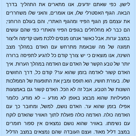
לישון. כפי שאתם יודעים, אנו מתארים את התהליך בדרך
הבאה. הגוף האסטרלי שלו, אנו אומרים, והאני שלו משחררים
את עצמם מן הגוף הפיזי ומהגוף האתרי, והם בעולם הרוחני;
הם כבר לא מחלחלים בגופים הפיזי והאתרי כפי שהם עושים
במצב ערות. אבל כאשר אנחנו מנסים ללכת מעט קדימה וליצור
תמונה של מה שבאמת מתרחש עם האדם במהלך מצב
השינה, אנו מוצאים כי יש צורך קודם כל להגיע לתפיסה ברורה
יותר של טבע הקשר של האדם עם האדמה במהלך הערות. איך
האדם קשור לאדמה בזמן שהוא ער? קודם כל, דרך החושים
שלו. בעזרת חושיו, הוא תופס ומבין את התופעות של הממלכות
השונות של הטבע. אבל זה לא הכל. האדם קשור גם באמצעות
הפעילויות שהוא מבצע באופן לא מודע – לא מודע, כלומר
אפילו בזמן שהוא ער. האדם נושם, למשל, ומחובר כך עם
האדמה כולה. האדמה כולה פועלת לתוך האוויר שהאדם לוקח
עם נשימתו. באוויר שהוא נושם נמצאים אין ספור חומרים
במצב דליל מאוד. ועצם העובדה שהם נמצאים במצב הדליל