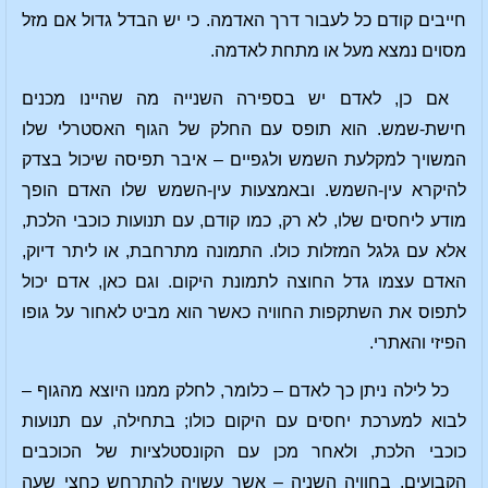
חייבים קודם כל לעבור דרך האדמה. כי יש הבדל גדול אם מזל
מסוים נמצא מעל או מתחת לאדמה.
אם כן, לאדם יש בספירה השנייה מה שהיינו מכנים
חישת-שמש. הוא תופס עם החלק של הגוף האסטרלי שלו
המשויך למקלעת השמש ולגפיים – איבר תפיסה שיכול בצדק
להיקרא עין-השמש. ובאמצעות עין-השמש שלו האדם הופך
מודע ליחסים שלו, לא רק, כמו קודם, עם תנועות כוכבי הלכת,
אלא עם גלגל המזלות כולו. התמונה מתרחבת, או ליתר דיוק,
האדם עצמו גדל החוצה לתמונת היקום. וגם כאן, אדם יכול
לתפוס את השתקפות החוויה כאשר הוא מביט לאחור על גופו
הפיזי והאתרי.
כל לילה ניתן כך לאדם – כלומר, לחלק ממנו היוצא מהגוף –
לבוא למערכת יחסים עם היקום כולו; בתחילה, עם תנועות
כוכבי הלכת, ולאחר מכן עם הקונסטלציות של הכוכבים
הקבועים. בחוויה השניה – אשר עשויה להתרחש כחצי שעה