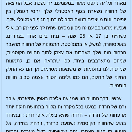
מאחר וכל זה נתפס מאוד במעומעם, זה נשכח. אבל התוצאה
של החוויה נשארת בגוף האסטרלי שלך; יחסי הגומלין בין
יופיטר וונוס מייצרים תנועה מקבילה בתוך הגוף האסטרלי שלך.
ועכשיו מתערבב עם זה ניסיון מסוים שהיה לך לפני זמן רב, אולי
כשהיית בן 17 או 25 שנה – נניח ביום אחד בצהריים,
באוקספורד, למשל, או במנצ'סטר. התמונות של החוויה מהעבר
הרחוק הזה שלך מערבות את עצמן לתוך החוויה הקוסמית;
שניהם מתערבבים ביחד. כפי שתראה, אם כן, לתמונות
שניתנות לנו בחלומות יש משמעות מסוימת, אך הם לא החלק
החיוני של החלום, הם כמו גלימה הטווה עצמה סביב חוויות
קוסמיות.
עכשיו, דרך החוויה הזו שמגיעה אליכם באופן שתיארתי, עובר
זרם של חרדה. כמעט בכל מקרה זה מלווה בתחושה חזקה יותר
או פחות של חרדה – חרדה שהיא בעלת אופי רוחני; ובמיוחד
ברגע שהחוויה הקוסמית נשמעת בחזרה, זורחת בחזרה, אל
הנפש מן הגוף האתרי. נניח שהשפעה בשל מערכת יחסים