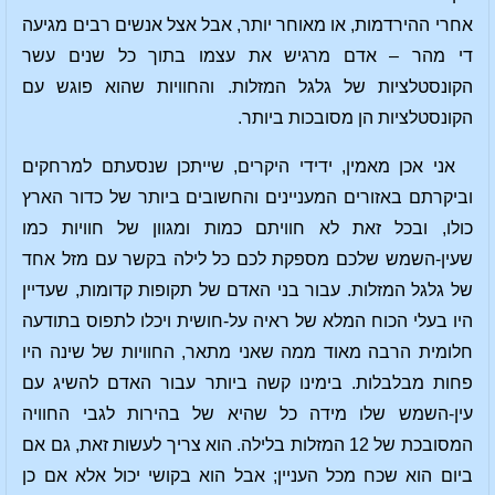
אחרי ההירדמות, או מאוחר יותר, אבל אצל אנשים רבים מגיעה
די מהר – אדם מרגיש את עצמו בתוך כל שנים עשר
הקונסטלציות של גלגל המזלות. והחוויות שהוא פוגש עם
הקונסטלציות הן מסובכות ביותר.
אני אכן מאמין, ידידי היקרים, שייתכן שנסעתם למרחקים
וביקרתם באזורים המעניינים והחשובים ביותר של כדור הארץ
כולו, ובכל זאת לא חוויתם כמות ומגוון של חוויות כמו
שעין-השמש שלכם מספקת לכם כל לילה בקשר עם מזל אחד
של גלגל המזלות. עבור בני האדם של תקופות קדומות, שעדיין
היו בעלי הכוח המלא של ראיה על-חושית ויכלו לתפוס בתודעה
חלומית הרבה מאוד ממה שאני מתאר, החוויות של שינה היו
פחות מבלבלות. בימינו קשה ביותר עבור האדם להשיג עם
עין-השמש שלו מידה כל שהיא של בהירות לגבי החוויה
המסובכת של 12 המזלות בלילה. הוא צריך לעשות זאת, גם אם
ביום הוא שכח מכל העניין; אבל הוא בקושי יכול אלא אם כן