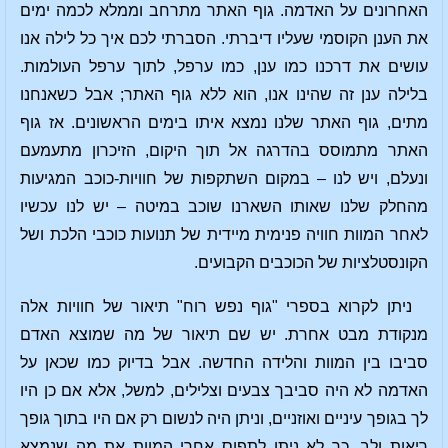
האחרונים על האדמה. גוף האתר מתרחב וממלא לכמה ימים
את הענן הקוסמי שעליו דיברתי. הסברתי לכם איך כל לילה אנו
עושים את דרכנו כמו ענן, כמו ערפל, לתוך ערפל העולמות.
בלילה ענן זה שהינו אנו, הוא ללא גוף האתר; אבל כשאנחנו
מתים, גוף האתר שלנו נמצא איתו בימים הראשונים. אז גוף
האתר מתמוסס בהדרגה אל תוך היקום, הזיכרון מתעמעם
ונעלם, ויש לנו – במקום השתקפות של חוויות-כוכב המגיעות
מהחלק שלנו שאותו השארנו שוכב במיטה – יש לנו עכשיו
לאחר המוות חוויה פנימית מיידית של תנועות כוכבי הלכת ושל
הקונסטלציות של הכוכבים הקבועים.
ניתן לקרוא בספרי "גוף נפש רוח" תיאור של חוויות אלה
מנקודת מבט אחרת. יש שם תיאור של מה שמוצא האדם
סביבו בין המוות והלידה החדשה. אבל בדיוק כמו שכאן על
האדמה לא היה סביבך צבעים וצלילים, למשל, אלא אם כן היו
לך בגופך עיניים ואוזניים, וניתן היה לנשום רק אם היו בתוך גופך
ריאות ולב, כך לא ניתן לתפוס אחרי המוות את מה שנמצא