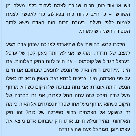
ויש אז עוד כוח, הכוח שגורם לצמח לעלות כלפי מעלה מן
השורש, – כי חייב להיות כוח בפעולה, כדי לאפשר לצמח
לצמוח
כלפי מעלה
. בעזרת הכוח הזה האדם נישא לתוך
הספירה השניה שתיארתי.
היזכרו לרגע בחוויות אלו שתיארתי לפניכם שבהן אדם מגיע
למצב של חרדה, ומרגיש: אני לא יותר מענן קטן של ערפל
בערפל הגדול של קוסמוס – אני חייב לנוח בחיק האלוהות. אם
היינו מייחסים חוויה זאת של הנפש לתנאים שבתוכם אנו חיים
על פני האדמה, היינו צריכים לבטא זאת באופן הבא: זה כאילו
הנפש היתה אומרת: אני נחה בברכה של היקום כשהוא מרחף
מעל שדה תירס שזה עתה החל לפרוח, אני נח בברכה של
היקום כשהוא מרחף מעל אחו שפרחיו נפתחים אל האור. כי מה
זה ששוקע אל הצמחים בקווי ספירלה של כוח? זהו חיק
האלוהות, מהיר ומלא חיים, אותו חיק שבתוכו אדם מוצא את
עצמו מוגן וסגור כל פעם שהוא נרדם.