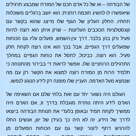
של הבודהה – או של כל אדם חכם של המזרח שמבצע תרגילים
שיאפשרו לו להשיג חוכמה רוחנית; הוא יושב ברגליים משוכלות
תחתיו. החלק העליון של הגוף שלו מייצג שהוא בקשר עם
קונסטלציות הכוכבים העליונות – שרק איתן הוא רוצה להיות
פעיל ורק בהן בלבד. דרך עין-השמש, פועלים עליו גם הכוחות
שפועלים דרך הגפיים, אבל בכך הוא אינו רוצה לקחת חלק
פעיל. הוא רוצה, כביכול, לחסל את כוחות הגפיים במהלך
התרגילים הרוחניים שלו. אפשר לראות די בבירור מהתנוחה כי
תלמיד הרוח מן המזרח רוצה למצוא את הקשר רק עם מה
שנמצא מעל האדמה. העניין שלו מופנה רק לידע הנוגע לנפשו.
העולם היה נשאר יחד עם זאת בלתי שלם אם השאיפה של
האדם לידע היתה נותרת מוגבלת בדרך זו, אם האדם היה
ממשיך לקחת תמיד ובאופן בלעדי את תנוחת הבודהה ביוצאו
לדרך של הידע. זה לא היה כך בעידן של יוון, אנשים החלו
להרגיש דחף ליצור קשר גם עם הכוחות הפועלים מן