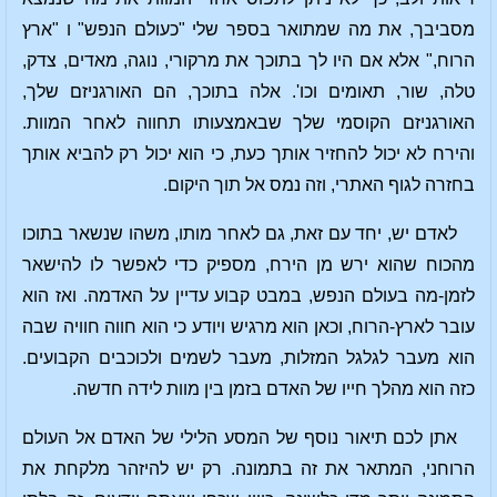
מסביבך, את מה שמתואר בספר שלי "כעולם הנפש" ו "ארץ
הרוח," אלא אם היו לך בתוכך את מרקורי, נוגה, מאדים, צדק,
טלה, שור, תאומים וכו'. אלה בתוכך, הם האורגניזם שלך,
האורגניזם הקוסמי שלך שבאמצעותו תחווה לאחר המוות.
והירח לא יכול להחזיר אותך כעת, כי הוא יכול רק להביא אותך
בחזרה לגוף האתרי, וזה נמס אל תוך היקום.
לאדם יש, יחד עם זאת, גם לאחר מותו, משהו שנשאר בתוכו
מהכוח שהוא ירש מן הירח, מספיק כדי לאפשר לו להישאר
לזמן-מה בעולם הנפש, במבט קבוע עדיין על האדמה. ואז הוא
עובר לארץ-הרוח, וכאן הוא מרגיש ויודע כי הוא חווה חוויה שבה
הוא מעבר לגלגל המזלות, מעבר לשמים ולכוכבים הקבועים.
כזה הוא מהלך חייו של האדם בזמן בין מוות לידה חדשה.
אתן לכם תיאור נוסף של המסע הלילי של האדם אל העולם
הרוחני, המתאר את זה בתמונה. רק יש להיזהר מלקחת את