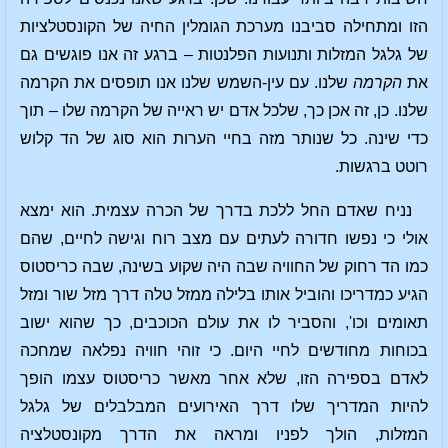
הזו ומתחילה סביבנו מערכת הגומלין החיה של הקונסטלציות
של גלגל המזלות ותנועות הפלנטות – ברגע זה אנו פוגשים גם
את
הקרמה
שלנו. עם עין-השמש שלנו אנו תופסים את הקרמה
שלנו. כן, זה אכן כך, שלכל אדם יש ראייה של הקרמה שלו – תוך
כדי שינה. כל שנותר מזה בחיי הערות הוא סוג של הד קלוש
רוטט ברגשות.
נניח שאדם החל ללכת בדרך של הכרה עצמית. הוא ימצא
אולי כי נפשו חדורה לעתים עם מצב רוח וגישה לחיים, שהם
כמו הד רחוק של החוויה שבה היה שקוע בשינה, שבה כריסטוס
הגיע כמדריכו והוביל אותו בלילה ממזל טלה דרך מזל שור ומזל
תאומים וכו', והסביר לו את עולם הכוכבים, כך שהוא ישוב
בכוחות מחודשים לחיי היום. כי זוהי חוויה נפלאה שמחכה
לאדם בספירה הזו, שלא אחר מאשר כריסטוס עצמו הופך
להיות המדריך שלו דרך האירועים המבלבלים של גלגל
המזלות, הולך לפניו ומראה את הדרך מקונסטלציה