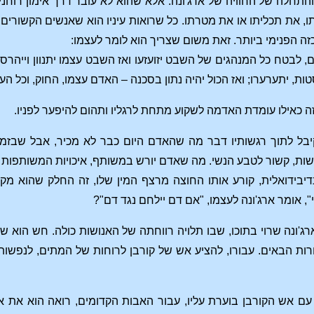
התחלה של החוויה של ארג'ונה. אלא שהוא לא עובר דרך אימון רוחני,
תו, את תכליתו או את מטרתו. כל שרואות עיניו הוא שאנשים הקשורים
זה הפנימי ביותר. זאת משום שצריך הוא לומר לעצמו:
 לבטח כל המנהגים של השבט יזועזעו ואז השבט עצמו יתנוון וייהרס 
ת, יתערערו; ואז הכול יהיה נתון בסכנה – האדם עצמו, החוק, וכל הע
זה כאילו עומדת האדמה לשקוע מתחת לרגליו ותהום להיפער לפניו.
יבל לתוך רגשותיו דבר מה שהאדם היום כבר לא מכיר, אבל שבזמנ
ות, קשור לטבע הנשי. מה שאדם יורש במשותף, איכויות המשותפות 
ינדיבידואלית, קורע אותו החוצה מרצף המין שלו, זה החלק שהוא 
 אומר ארג'ונה לעצמו, "אם דם יילחם נגד דם"?
רג'ונה שרוי בתוכו, שבו תלויה רווחתה של האנושות כולה. חש הו
ת הבאים. עבורו, להציע אש של קורבן לרוחות של המתים, לנפשות 
עם אש הקורבן בוערת עליו, עבור האבות הקדומים, רואה הוא א