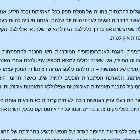
וגלים להתנסות בחוויה של הטלת ספק בכל האמיתות ובכל הידע. אנו
שר הדברים נוגעים לענייני היום יום שלהם. אנחנו חייבים להיות בע
לזו שמרגישים אנו בדרך כלל לגבי הגורל האישי שלנו, או אולי לגבי הק
ות אוקולטית.
ינית והוגנת לאנתרופוסופיה המודרנית היא ההכנה להתפתחות הא
ווה המיידי, אלו שאינם יכולים למצוא מספיק עניין ללכת אחרי האנ
גזעים של האנושות – נניח להם ללעוג אם זה רצונם! זה המכין עצמו
האדמה, המערכת הפלנטרית הופכים להיות שלו. כאשר תחומי ה
המוביל להבנת האמיתות האוקולטיות אפילו ללא התאמנות אוקולטית, ה
ר הם בעלי עניין באנושות כולה. לעיתים קרובות לא מוצאים אותם
היום בעלי מקום צנוע בחיים, וכמו על ידי אינסטינקט טבעי, חשים את
ייבים ללמוד את ההיפוך הגדול של הנפש המגיע בתחילתה של החוויה