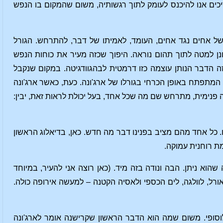
יכים אנו להיכנס לעומק לתוך רגשותיה, משום שהמקום בו הנפש
, של אחים נגד אחים, העומד, לאמיתו של דבר, להתרחש. הגורל
נן למטה לתוך תהום נוראה. היפוך שכזה מעיר את כוחות הנפש
 הדבר הנותן עוצמה כזו דרמטית לבהגוודגיטה. במקום שנקבל
 המתפתח באופן הכרחי בגורלו של ארג'ונה. כעת, כאשר ארג'ונה
ה פנימית, מתרחש שם מה שכל אחד, בעל יכולת לראות זאת, יבין:
כל אחד מהם מציב בפנינו דבר מה חדש. כאן, בדיאלוג הראשון
 רוחנית עמוקה.
שהוא ניתן. הבה ונודה בזה מיד. (כאן רוצה אני להעיר, במיוחד
רל, לוולגה, לים הכספי ולאסיה הקטנה – למעשה אירופה כולה.
לוסופי. משום שמה הוא הדבר הראשון שקרישנה אומר לארג'ונה