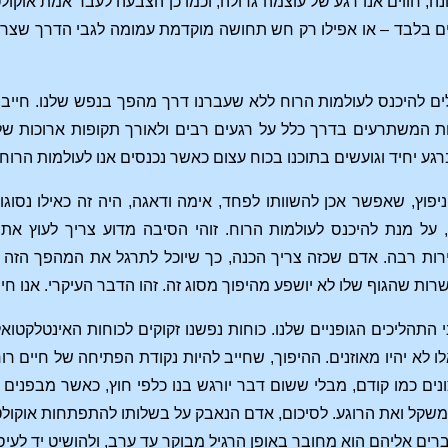
נה, חווים אנו רגע של עוצמה גדולה; וכמו כן הצבעה לעבר אמת אוקו
ם בלבד – או אפילו רק חש תחושה מוקדמת עמומה לגבי הדרך שצריכ
ולים להיכנס לעולמות הרוח ללא שעברנו דרך מהפך בנפש שלנו. חיי
ות המשתרעים בדרך כלל על רגעים רבים ולאורך תקופות ארוכות 
גע יחיד וגועשים בתוכנו בכוח עצום כאשר נכנסים אנו לעולמות הרוח.
 ניפוץ, שאפשר אכן להשוותו לפחד, אימה ודאגה, היה זה כאילו נס
על מנת להיכנס לעולמות הרוח. זוהי הסיבה מדוע צריך לעוץ את ה
הירות רבה. אדם שכזה צריך הכנה, כך שיוכל לתרגל את המהפך הזה כא
ת שהגוף שלו לא יושפע מהיפוך מסוג זה. זהו הדבר העיקרי. אנו חייבי
 התהליכים הגופניים שלנו. כוחות נפשנו זקוקים לכוחות האינטלקטואליי
לו לא יהיו מאוזנים. ההיפוך, שחייב להיות נקודת הפתיחה של חיים 
נים כמו קודם, מבלי ששום דבר יורגש בנו כלפי חוץ, כאשר מבפנים ע
משקל ואת הרוגע. לסיכום, אדם הנאבק על בשלותו להתפתחות אוקולטית
ים אליהם הוא מחובר באופן הרגיל מבוקר עד ערב, ולהושיט יד לעי