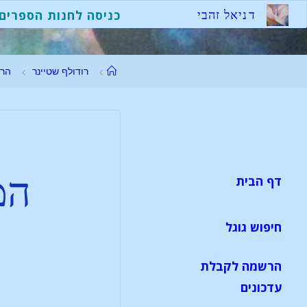
ד
נ
י
א
ל
ז
ה
ב
י
כניסה לחנות הספרים
רודולף שטיינר
הר
המ
דף הבית
חיפוש גוגל
הרשמה לקבלת
עדכונים