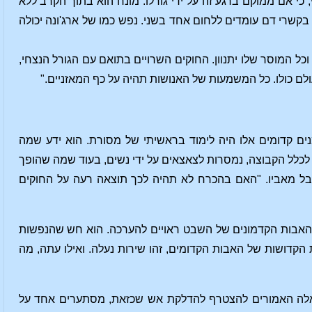
 כי אם ממוקם ברגע זה על ידי גורלו. מונח הוא בתוך הקרב ללא
 בקשרי דם עומדים ללחום אחד בשני. נפש כמו של ארג'ונה יכולה
וכל המוסר שלו יתנוון. החוקים השרויים בתואם עם הגורל הנצחי,
ולם כולו. כל המשמעות של האנושות תהיה על כף המאזניים."
ים קדומים אלו היה לימוד בראשיתי של מסורת. הוא ידע שמה
לכלל הקבוצה, נמסרות לצאצאים על ידי נשים, בעוד שמה שהופך
מקבל מאביו. "האם בהכרח לא תהיה לכך תוצאה רעה על החוקים
א שהאבות הקדמונים של השבט ראויים להערכה. הוא חש שהנפשות
הקדושות של האבות הקדומים, זהו שירות נעלה. ואילו עתה, מה
ת אלה האמורים להצטרף להדלקת אש שכזאת, מסתערים אחד על