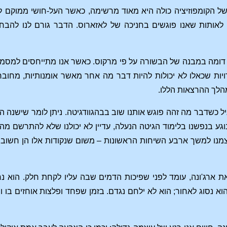
 הקומפוזיציה כולה היא מאוד מרשימה, כאשר העל-חושי ממוקם לפנ
לאותות שאנו פוגשים בחניכה של לאזארוס. הדבר גורם לנו להבחין
 דומה במבנה של הבשורה על פי מרקוס. כאשר אנו מתייחסים למסמכי
יות שכאלו לא יכולות להיות דבר מה אחר מאשר אומנותיות, מחובר
מהלך ההרצאות הללו.
ל כשדבר מה זהה פוגש אותנו שוב בבהגוודגיטה. ניתן לומר שישנה הע
גע בנפשנו בלימוד הגיטה הנעלה, עדיין לא יכולנו שלא להתרשם מ
צמנו למשך ארבע השיחות הראשונות – משום שנקודות אלו הן חשובות
את ארג'ונה, עומד לפני שפיכות הדמים שבה עליו לקחת חלק. הוא
הוא נסוג לאחור; הוא לא ילחם נגדם. בזמן שפחד ופלצות אוחזים בו 