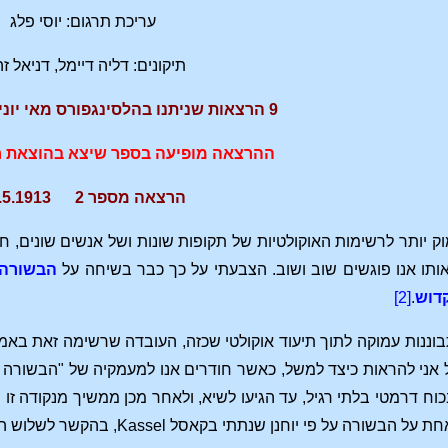
עריכת תרגום: יוסי פלג
תיקונים: דליה דיימל, דניאל ז
9 הרצאות שניתנו בהלסינגפורס מאי יוני 1913, GA146
ההרצאה מופיעה בספר שיצא בהוצאת ח
הרצאה מספר 2 29.5.1913
וק יותר לרשימות האוקולטיות של תקופות שונות ושל אנשים שונים, חו
ותו אנו פוגשים שוב ושוב. הצבעתי על כך כבר בשיחה על
הבשורה 
דוש
.
[2]
ננות עמוקה לתוך תיעוד אוקולטי שכזה, העובדה שרשימה זאת באמת
 אני להראות כיצד למשל, כאשר חודרים אנו למעמקיה של "הבשורה על 
ח דרמטי בלתי רגיל, עד הגיעו לשיא, ולאחר מכן ממשיך מנקודה זו ו
ן שנתתי בקאסל Kassel, בהקשר לשלוש הבשורות האחרות, במיוחד בהקשר לזו של לוקס.