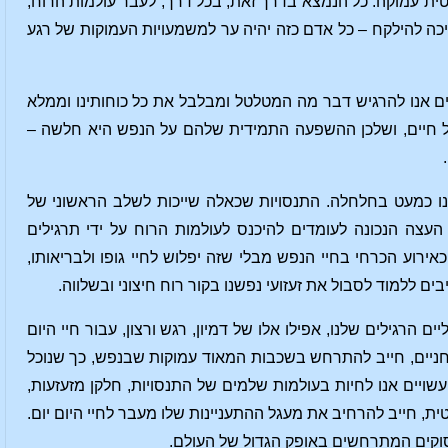
לטית עמוקה. כל הנמצא בדרך זאת, בכל דרך, לעבר עולמות הרוח,
ה להילקח – כל אדם כזה יהיה ער למשמעויות העמוקות של רגע
בים אנו להרגיש דבר מה המטלטל ומבלבל את כל כוחותינו וממלא
של חיים, ושלכן ההשפעה התמידית שלהם על הנפש היא חלשה –
וגונו כמעט בחלחלה. התנסויות שכאלה שייכות לשלב הראשוני של
עצה הנכונה לעומדים להיכנס לעולמות הרוח על ידי תרגילים
ירוע הכרחי בחיי הנפש מבלי שזה יפלוש לחיי גופו ולבריאותו,
ם ללמוד לסבול את זעזועי נפשנו בקור רוח חיצוני ובשלווה.
ם הרגילים שלנו, אפילו אלו של דמיון, רגש ורצון, עבור חיי היום
רוחניים, חייב להתרחש בשכבות המאוד עמוקות שבנפש, כך שנוכל
שויים אנו לחיות בעולמות שלמים של התנסויות, חלקן מזעזעות,
, חייב להרחיב את מעגל ההתעניינות שלו מעבר לחיי היום יום.
סוקים המתרחשים באופק הגדול של העולם.