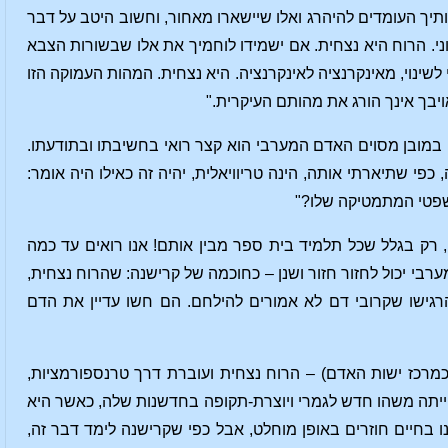
תיך העומדים להיהרג ואלו שיישארו מאחור, וחשוב היטב על דבר
וני. הרוח היא נצחית. אם ישמידו לוחמיך את אלו שבשורות הצבא
לשינוי, מאינקרנציה לאינקרנציה. היא נצחית. המהות העמוקה הזו
בך אינך הורג את מהותם העיקרית."
 במובן מסוים האדם המערבי הוא קצר רואי בחשיבתו ובתודעתו.
 שתיארתי אותה, הינה טריוויאלית, יהיה זה כאילו היה אומר:
משפטי המתמטיקה שלו?"
, רק בגלל שכל תלמיד בית ספר מבין אותם! אנו רואים עד כמה
רבי יכול לחזור חזור ושנן – כחוכמה של קרישנה: שהרוח נצחית,
רגישו שקרובי דם לא אמורים להילחם. הם חשו עדיין את הדם
מרכז ישות האדם) – הרוח נצחית ועוברת דרך טרנספורמציות,
הייתה משהו חדש לגמרי ויוצרת-תקופה בחדשנות שלה, כאשר היא
 בחיים חוזרים באופן מוחלט, אבל כפי שקרישנה לימד דבר זה,