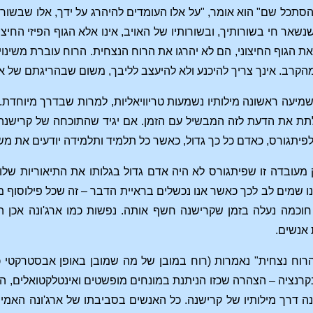
סתכל שם" הוא אומר, "על אלו העומדים להיהרג על ידך, אלו שבשורו
שאר חי בשורותיך, ובשורותיו של האויב, אינו אלא הגוף הפיזי החיצ
 הגוף החיצוני, הם לא יהרגו את הרוח הנצחית. הרוח עוברת משינוי 
רב. אינך צריך להיכנע ולא להיעצב לליבך, משום שבהריגתם של אוי
מיעה ראשונה מילותיו נשמעות טריוויאליות, למרות שבדרך מיוחדת.
ת את הדעת לזה המבשיל עם הזמן. אם יגיד שהתוכחה של קרישנה, כפי
פיתגורס, כאדם כל כך גדול, כאשר כל תלמיד ותלמידה יודעים את 
 מעובדה זו שפיתגורס לא היה אדם גדול בגלותו את התיאוריות שלו
ו שמים לב לכך כאשר אנו נכשלים בראיית הדבר – זה שכל פילוסוף מע
וכמה נעלה בזמן שקרישנה חשף אותה. נפשות כמו ארג'ונה אכן ה
אנשים.
רוח נצחית" נאמרות (רוח במובן של מה שמובן באופן אבסטרקטי כ
קרנציה – הצהרה שכזו הניתנת במונחים מופשטים ואינטלקטואלים, 
 דרך מילותיו של קרישנה. כל האנשים בסביבתו של ארג'ונה האמינו