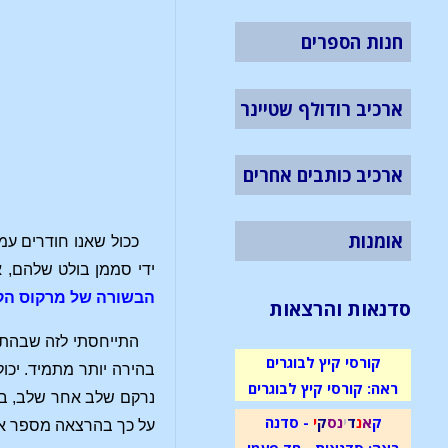
חנות הספרים
ארכיב רודולף שטיינר
ארכיב כותבים אחרים
אומנות
ככול שאנו חודרים עמ
ידי סממן בולט שלהם, א
הבשורה של מרקוס הק
סדנאות והרצאות
התייחסתי לזה שבהתבו
קורסי קיץ לבוגרים
בהירה יותר מתמיד. יכול
ראה: קורסי קיץ לבוגרים
נרקם שלב אחר שלב, בכו
ק
א
נ
ד
י
נ
ס
ק
י
- סדנה
על כך בהרצאה מספר אחת על הבשורה על פי יוחנ
ראה: סדנאות - חד פעמי