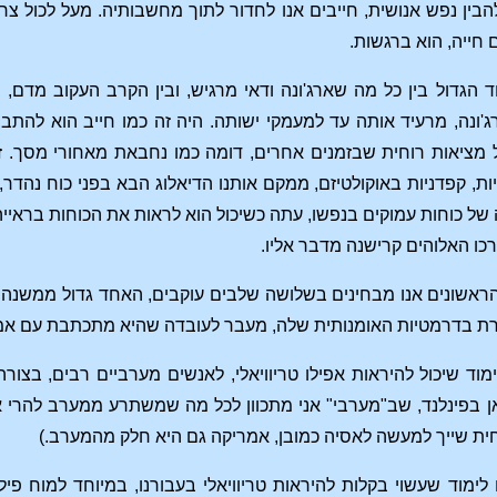
בין נפש אנושית, חייבים אנו לחדור לתוך מחשבותיה. מעל לכול צר
 חייה, הוא ברגשות.
ד הגדול בין כל מה שארג'ונה ודאי מרגיש, ובין הקרב העקוב מדם
ונה, מרעיד אותה עד למעמקי ישותה. היה זה כמו חייב הוא להתבו
מציאות רוחית שבזמנים אחרים, דומה כמו נחבאת מאחורי מסך. זה
ת, קפדניות באוקולטיזם, ממקם אותנו הדיאלוג הבא בפני כוח נהדר,
ה של כוחות עמוקים בנפשו, עתה כשיכול הוא לראות את הכוחות בראיי
כו האלוהים קרישנה מדבר אליו.
אשונים אנו מבחינים בשלושה שלבים עוקבים, האחד גדול ממשנהו. 
רת בדרמטיות האומנותית שלה, מעבר לעובדה שהיא מתכתבת עם אמת
וד שיכול להיראות אפילו טריוויאלי, לאנשים מערביים רבים, בצורה 
ן בפינלנד, שב"מערבי" אני מתכוון לכל מה שמשתרע ממערב להרי או
ת שייך למעשה לאסיה כמובן, אמריקה גם היא חלק מהמערב.)
ימוד שעשוי בקלות להיראות טריוויאלי בעבורנו, במיוחד למוח פי