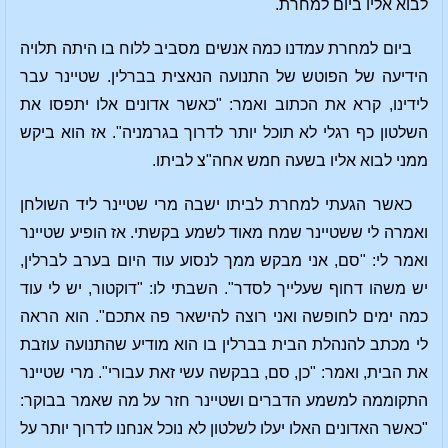
לבוא אליו ביום למחרת.
ביום למחרת עמדנו כמה אנשים מסביב ללוח בו היתה תלויה
הידיעה של הפוטש של התנועה הנאצית בברלין. שטיינר עבר
לידינו, קרא את הכתוב ואמר: "כאשר אדונים אלו יתפסו את
השלטון כף רגלי לא תוכל יותר לדרוך בגרמניה". אז הוא ביקש
ממני לבוא אליו בשעה חמש אחה"צ לביתו.
כאשר הגעתי למחרת לביתו ישבה מרי שטיינר ליד השולחן
ואמרה לי ששטיינר שמח מאוד לשמע בקשתי. אז הופיע שטיינר
ואמר לי: "סם, אני מבקש ממך לנסוע עוד היום בערב לברלין,
יש משהו דחוף שעלייך לסדר". השבתי לו: "דוקטור, יש לי עוד
כמה ימים לחופשה ואני רוצה להישאר פה אתכם". הוא הראה
לי מכתב להנהלת הבית בברלין בו הוא מודיע שהתנועה עוזבת
את הבית, ואמר: "כן, סם, בבקשה עשי זאת עבורי". מרי שטיינר
התקוממה למשמע הדברים ושטיינר חזר על מה שאמר בבוקר:
"כאשר האדונים האלו יעלו לשלטון לא נוכל אנחנו לדרוך יותר על