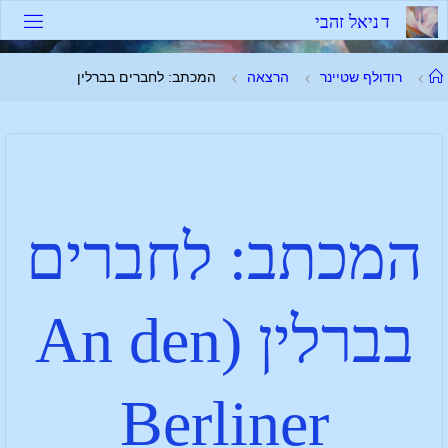
ד
נ
י
א
ל
ז
ה
ב
י
רודולף שטיינר
הרצאה
המכתב: לחברים בברלין
המכתב: לחברים
בברלין (An den
Berliner