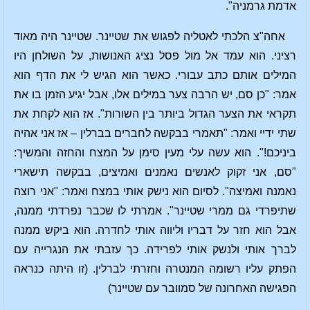
אדמת גרמניה".
אחה"צ הלכתי לאטליה לפגוש את שטיינר. שטיינר היה מאוד
רציני. הוא עמד אל מול פסל נציג האנושות, על השולחן היו
המילים אותם כתב עבורי. כאשר הוא הגיש לי את הדף הוא
אמר: "כן סם, יש הרבה צער במילים אלו, אבל יגיע הזמן בו את
תקראי את הצער הגדול ביותר בין השורות". אז הוא לקחת את
שתי ידיי ואמר: "תאמרי בבקשה לחברים בברלין – אז אני אהיה
ביניכם!". הוא עשה עלי מעין סימן על המצח והחזה והמשיך:
"סם, אני זקוק לאנשים נאמנים ואמיצים, בבקשה תישארי
נאמנה ואמיצה". לסיום הוא נישק אותי במצח ואמר: "אני רוצה
שתיפרדי גם ממרי שטיינר". אמרתי לו שכבר נפרדתי ממנה,
אבל הוא חזר על דבריו וליווה אותי לחדרה. הוא ביקש ממנה
לברך אותי ולנשק אותי לפרידה. כך עזבתי את הנגרייה עם
הפתק עליו רשומה המנטרה וחזרתי לברלין. (זו היתה כנראה
הפגישה האחרונה של סמוובר עם שטיינר)