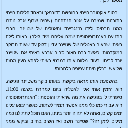
מספרת כך:
בסוף אוקטובר הייתי בחופשה בדורנאך ובאחד הלילות הייתי
בתורנות שמירה על אזור הגתהנום (שהיה שרוף אבל נותרו
ממנו הבסיס ולידו ה"נגרייה" והאטליה של שטיינר וחברי
התנועה האנתרופוסופית שמרו עליהם מידי לילה). באותו לילה
ראיתי שהאור באטליה של שטיינר עדיין דלוק עד שעות הבוקר
המוקדמות. כאשר כבה האור סביב ארבע ראיתי את שטיינר
יורד לביתו. בעודי מלווה אותו במבטי ראיתי לפתע מעין מחזה
של אש: ברלין היתה עפופה בלהבות!
בהשפעת אותו מראה ביקשתי באותו בוקר משטיינר פגישה.
הוא הזמין אותי אליו לאטליה ביום למחרת בשעה 11:00.
סיפרתי לו בפגישה את מה שראיתי והוספתי: "האנתרופוסופיה
היא עבורי כמו כלי ממנו אפשר תמיד לשתות. כאשר יבואו עלינו
ימים קשים, ואתה לא תהיה יותר בינינו, האם תוכל לתת לנו כמה
מילים לזמן זה?" שטיינר חשב ואז השיב בחיוב וביקש ממני