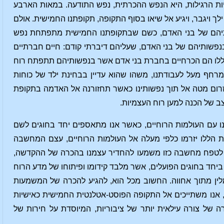
ניות הרגילות, היא הנפש ההכרתית, נפש התודעה. במאות הארבע
ויגבר, ויגיע אל שיאו בסוף התקופה, תקופתנו החמישית. אולם
ותיהם של בני האדם, כשם שבתקופתנו החמישית מתפתחת נפש
פשותיהם של בני האדם, שעליהם דיברתי קודם: חיים חברתיים
 הללו הם הכרחיים בחברת בני אדם אשר בנפשותיהם תתפתח רוח
 מרחף מעל לעבודתנו, משהו שהוא עדיין בבחינת ילד של כוחות
שתזרום מטה אל תוך נפשותינו כאשר תחזורנה אל האדמה בתקופת
ב של הכנה למען רוח העצמיות.
נו עם העולמות הרוחיים, כאשר אנו מתאספים יחד בחוגים לשם
ת הללו יזרמו כלפי מעלה אל העולמות הרוחיים, עצם המחשבה
ח. לטפח מחשבה כזו משמעו להחדיר עצמנו בהכרה של ההקדשה,
ם ביחד בחוגים הפועלים, אשר מלבד קידומו ופיתוחו של מדע הרוח
מלין מתוך אחווה. החשוב מכל הוא, להגיע להכרה של המשמעות
, אנו משתייכים אל התקופה הפוסט-אטלנטית החמישית כאישיות
רה של צורה עילאית יותר של ציבוריות, המיוסדת על חירות של