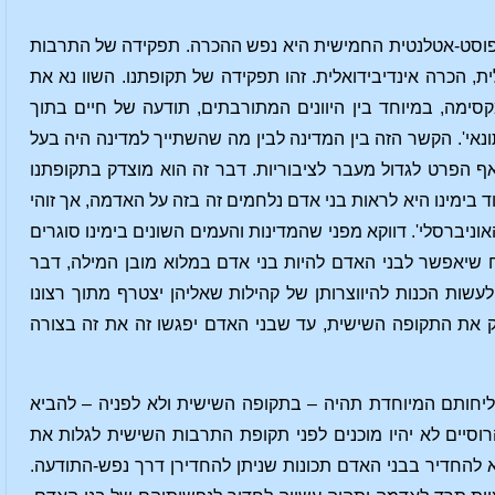
וסט-אטלנטית החמישית היא נפש ההכרה. תפקידה של התרבות
ת, הכרה אינדיבידואלית. זהו תפקידה של תקופתנו. השוו נא את
קסימה, במיוחד בין היוונים המתורבתים, תודעה של חיים בתוך
נאי'. הקשר הזה בין המדינה לבין מה שהשתייך למדינה היה בעל
 הפרט לגדול מעבר לציבוריות. דבר זה הוא מוצדק בתקופתנו
בימינו היא לראות בני אדם נלחמים זה בזה על האדמה, אך זוהי
סלי'. דווקא מפני שהמדינות והעמים השונים בימינו סוגרים
ח שיאפשר לבני האדם להיות בני אדם במלוא מובן המילה, דבר
שות הכנות להיווצרותן של קהילות שאליהן יצטרף מתוך רצונו
ק את התקופה השישית, עד שבני האדם יפגשו זה את זה בצורה
ליחותם המיוחדת תהיה – בתקופה השישית ולא לפניה – להביא
וסיים לא יהיו מוכנים לפני תקופת התרבות השישית לגלות את
להחדיר בבני האדם תכונות שניתן להחדירן דרך נפש-התודעה.