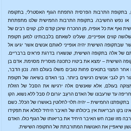
ם, בתקופת התרבות הפרסית התפתח הגוף האסטרלי, בתקופה
ת, או נפש החשיבה. בתקופת התרבות החמישית שלנו מתפתחת
 ואף את כל אופיה, מן ההכרח שיוכן קודם לכן. קווים רבים של
לושה קווים אופייניים, שעלינו לשאתם בלבבותינו למען תקופת
ר שבתקופה השישית יהיה אופייני לאותם אנשים אשר יגיעו אל
תם של אלה בתקופה השישית, שנשארו בדרגת פראים ברבריים.
פה השישית – ימצא את ביטויו כתכונה מוסרית מסוימת. אדם בן
חר המצוי בתנאים פחות טובים משלו בעולם הזה. נכון הדבר,
ר רק לגבי אנשים רגישים ביותר. בני האדם בשיאה של תקופת
ומצוקה בעולם, אלא שאנשים אלה ירגישו את הסבל של הזולת
ריפה עד שרעבונו של האדם הרעֵב יגרום לו סבל ללא נשוא. הקו
תקופתנו החמישית – יהיה תלוי לחלוטין באושרו של הכלל. כשם
אינו בקו הבריאות אין ביכולתו של האיבר היחיד למלא את תפקידו
ה מזו שבה חש האיבר היחיד את בריאותו של הגוף כולו. האדם
הראשון שיאפיין את האנושות המתורבתת של התקופה השישית.