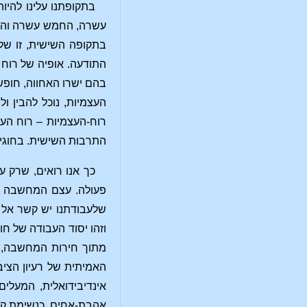
בתקופתנו עלינו להיו
עשרה, החמש עשרה והשש 
בתקופה השישית, זו ש
התודעה. אופיה של רוח
בהם ישרו האחווה, חופש
העצמיות, נוכל להבין ו
רוח-העצמיות – רוח העצ
התרבות השישית. בחוגינ
כך אנו רואים, שרק 
פעולה. עצם המחשבה שא
שלעבודתנו יש קשר אל 
וזהו יסוד העבודה של חו
מתוך חירות המחשבה, אי
האמיתית של רעיון הציב
אינדיבידואלית, המעלים
אהבת-אחים, כנשימת קס