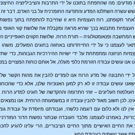
ת מודעים: מה שהתפתח בתוכנו על ידי התרבות והציביליזציה החיצו
עשרה השתלטו המדע והתודעה החומרנית על בני האדם. דבר זה ילך 
לאחר תקופתנו, רוח העצמיות היא זו שחייבת להתפתח בתוך נפש
 העצמיות מתבטא בכך שהיא מראה ומקבלת את שלושת קווי האופי בנ
 המחשבה ופנאומטולוגיה – תורת הרוח. שלושת הקווים האופייניים
לתאר לעצמנו כי על ידי התייחדותנו באחווה בחוגים הפועלים, משהו
מיות הניזונה ומתפתחת על ידי ישויות ההיררכיות הגבוהות, כדי 
ו אנו עושים עבודה הזורמת כלפי מעלה, אל אותם כוחות המצויים במצ
על ידי התבונה של מדע הרוח אנו לומדים להבין את מהות הקשר של
נו עושים עבודה זו לא רק למען האנוכיות שלנו, אלא כדי שהכוחו
העולמות העליונים – זוהי התרומה וההקדשה של חוגינו למדע הרו
גינו. לכן חשוב מאוד להבין עובדה זו במשמעותה הרוחית. אנו נמצאי
ן לנו ולא כלום עם דוֹגמה כלשהי, ועבודתנו מיוסדת על עבודת גו
וריות, באמרנו לעצמנו: מלבד העובדה שבתור נפשות הדור המודרני
 את החיים האישיים מתוך החיים הציבוריים, הרי עלינו להגיע להכ
ם אשר נושמים בעבודת החוג.