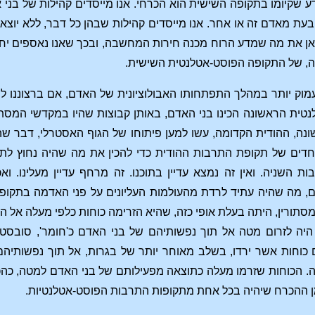
ע שקיומו בתקופה השישית הוא הכרחי. אנו מייסדים קהילות של בני א
עת מאדם זה או אחר. אנו מייסדים קהילות שבהן כל דבר, ללא יוצא
כאן את מה שמדע הרוח מכנה חירות המחשבה, ובכך שאנו נאספים יחד
ה, של התקופה הפוסט-אטלנטית השישית.
מוק יותר במהלך התפתחותו האבולוציונית של האדם, אם ברצוננו ל
ית הראשונה הכינו בני האדם, באותן קבוצות שהיו במקדשי המסתור
ה, ההודית הקדומה, עשו למען פיתוחו של הגוף האסטרלי, דבר ש
חדים של תקופת התרבות ההודית כדי להכין את מה שהיה נחוץ לתק
ת השניה. ואין זה נמצא עדיין בתוכנו. זה מרחף עדיין מעלינו. 
, מה שהיה עתיד לרדת מהעולמות העליונים על פני האדמה בתקופ
תורין, היתה בעלת אופי כזה, שהיא הזרימה כוחות כלפי מעלה אל היש
ה לזרום מטה אל תוך נפשותיהם של בני האדם כ'חומר', סובסטנ
וחות אשר ירדו, בשלב מאוחר יותר של בגרות, אל תוך נפשותיהם ש
 הכוחות שזרמו מעלה כתוצאה מפעילותם של בני האדם למטה, כהכנה
מן ההכרח שיהיה בכל אחת מתקופות התרבות הפוסט-אטלנטיות.