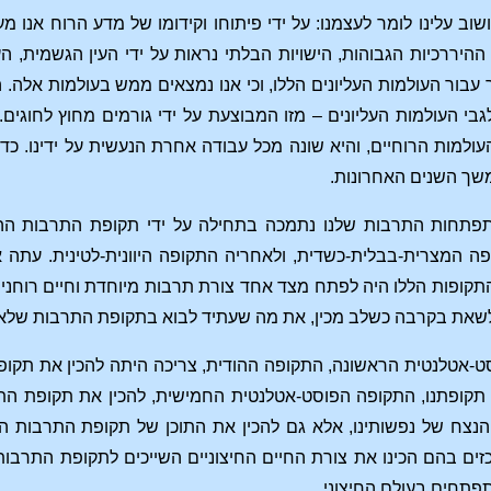
ושוב עלינו לומר לעצמנו: על ידי פיתוחו וקידומו של מדע הרוח אנו 
 ההיררכיות הגבוהות, הישויות הבלתי נראות על ידי העין הגשמית, ה
עבור העולמות העליונים הללו, וכי אנו נמצאים ממש בעולמות אלה. 
לגבי העולמות העליונים – מזו המבוצעת על ידי גורמים מחוץ לחוגי
ולמות הרוחיים, והיא שונה מכל עבודה אחרת הנעשית על ידינו. כדי
משך השנים האחרונות.
תפתחות התרבות שלנו נתמכה בתחילה על ידי תקופת התרבות הה
ה המצרית-בבלית-כשדית, ולאחריה התקופה היוונית-לטינית. עתה 
ופות הללו היה לפתח מצד אחד צורת תרבות מיוחדת וחיים רוחניים
, לשאת בקרבה כשלב מכין, את מה שעתיד לבוא בתקופת התרבות שלא
-אטלנטית הראשונה, התקופה ההודית, צריכה היתה להכין את תקופת
ל תקופתנו, התקופה הפוסט-אטלנטית החמישית, להכין את תקופת הת
 הנצח של נפשותינו, אלא גם להכין את התוכן של תקופת התרבות 
זים בהם הכינו את צורת החיים החיצוניים השייכים לתקופת התרבות
פתחים בעולם החיצוני.