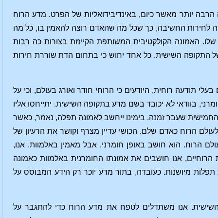
לה הרבה יותר מאשר כיום, באינדיבידואליות של הפרט. מדע הרוח
ה לחירות החשיבה, כך שכל מה שהאדם רוצה להאמין בו, כל מה
ות שלו. האמונה הקולקטיבית המשותפת הקיימת בצורות כה רבות
 של התקופה השישית. כל אחד יחוש כי בתחום הדת שוררת חירות
י תודעה רוחית, היודעים כי הרוחי חודר ואורג בעולם, וכי על
רני, בוודאי לא יכובד בשם מדע בתקופה השישית. יתייחסו אליו
החמישית שעבר זמנה. בימינו ייחשב לאמונה תפלה, נאמר, כאשר
לעולם הרוח כאדם שלם. הכושי עדיין מצרף וקושר את הרעיון של
ם הרוח. הוא חושב באופן חומרני, אבל מאמין באלמוות. אנו,
ת הרוחיים, אנו חושבים את אמונתו החומרנית באלמוות כאמונה
פלות מיושנות. כעובדה, בתור מדע יוכר רק הידע המבוסס על
ה השישית. אנו משתדלים לטפח את מדע הרוח כדי להתגבר על