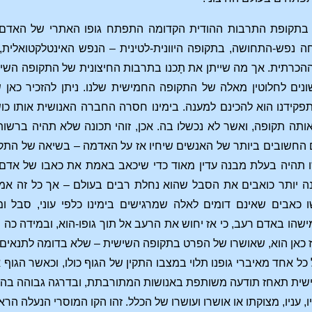
י בתקופת התרבות ההודית הקדומה התפתח גופו האתרי של האד
 נפש-התחושה, בתקופה היוונית-לטינית – הנפש האינטלקטואלי
כרתית. אך מה שייתן את תָכנו בתרבות החיצונית של התקופה השישית
נים לחלוטין מאלה של התקופה החמישית שלנו. ניתן להזכיר כאן ש
קידנו הוא להכינם למענה. בימינו חסרה החברה האנושית אותו כוש
ה תקופה, ואשר לא נכשלו בה. אכן, זוהי תכונה שלא תהיה ברשו
ם החשובים ביותר של האנשים שיחיו אז על האדמה – בשיאה של התקו
ו תהיה בעלת מבנה עדין מאוד כדי שיכאב באמת את כאבו של אדם א
ה יותר כואבים את הסבל שהוא נחלת רבים בעולם – אך כל זה אמו
 כאבים שאינם דומים לאלה שמרגישים בימינו כלפי עוני, סבל 
שהו באדם רעב, כי אז יחוש את הרעב אל תוך גופו-הוא, ובמידה כה ח
ז כאן הוא, שאושרו של הפרט בתקופה השישית – שלא בדומה לתנאים ב
כל אחד מאיברי גופנו תלוי במצבו התקין של הגוף כולו, וכאשר הגוף 
ישית תאחז תודעה משותפת באנושות המתורבתת, ובדרגה גבוהה בהרב
, עניו, מצוקתו או אושרו ועושרו של הכלל. זהו הקו המוסרי הנעלה 