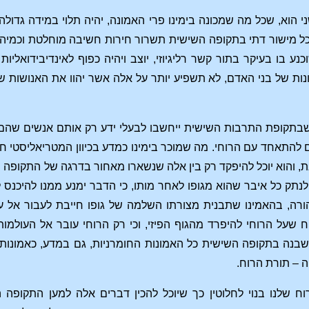
שני הוא, שכל מה שמכונה בימינו פרי האמונה, יהיה תלוי במידה גדו
בכל מישור דתי בתקופה השישית תשרור חירות חשיבה מוחלטת וכמיה
ע בו בעיקר בתור קשר רליגיוזי, יוצב ויהיה כפוף לאינדיבידואלי
שונות של בני האדם, לא תשפיע יותר על אלה אשר יהוו את האנושות
בתקופת התרבות השישית ייחשבו לבעלי ידע רק אותם אנשים שהם בעל
להתאחד עם הרוחי. מה שמוכר בימינו כמדע בכיוון המטריאליסטי חומ
, והוא יוכל להיפקד רק בין אלה שנשארו מאחור בדרגה של התקופה 
לנתק כל איבר שהוא מגופו לאחר מותו, כי הדבר ימנע ממנו להיכנס 
רה, בהאמינו שתבנית מצורתו השלמה של גופו חייבת לעבור אל עול
 שעל הרוחי להיפרד מהגוף הפיזי, וכי רק הרוחי עובר אל העולמו
בנה בתקופה השישית כל האמונות החומרניות, גם במדע, כאמונות ת
ה – תורת הרוח.
ח שלנו בנוי לחלוטין כך שיוכל להכין דברים אלה למען התקופ