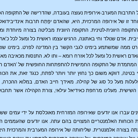
התרבות המערב-אירופית נעוצה בעובדה, שהדרישה של התקופה הפ
חד זו של אירופה המרכזית, היא, שהאדם יפָתֵח תרבות אינדיבידואלי
קופה היוונית-לטינית. התקופה היוונית מבליטה בצורה מיוחדת ומ
ית. אדם שנולד וחי באתונה, הרגיש עצמו ראשית כל ומעל לכל כ'אתו
ט ממה שמשתמע בימינו לגבי הקשר בין המדינה לפרט. בימינו שואף
דם ראשית כל ומעל לכל אזרח רומא – ותו לא. התנסות מכאיבה מאוד 
מתמדת של התקופה החמישית להתפתחות החופשית של 'האדם האוניבר
טינה, דווקא משום כך נחוץ יותר ויותר לפתח, כנגד זאת, את הכו
עלות מעל כל סוג של קהילה. מאידך חייב האדם, במלוא ההכרה, לע
השישית. מעלינו מרחפת כאידיאל עילאי, צורת הקהילה אשר תחבו
ים עברו אנו יודעים שאירופה המזרחית מאוכלסת על ידי עמים שש
ת הכוחות האלמנטריים המצויים בהם עתה. אנו יודעים שהעממים הר
תה בצורה אלמנטרית. שליחותה של אירופה המערבית והמרכזית היא 