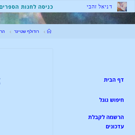
ד
נ
י
א
ל
ז
ה
ב
י
כניסה לחנות הספרים
רודולף שטיינר
הר
ה
דף הבית
חיפוש גוגל
הרשמה לקבלת
עדכונים