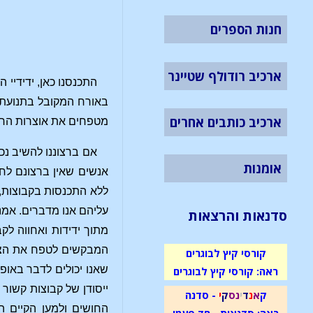
חנות הספרים
ארכיב רודולף שטיינר
התכנסנו כאן, ידידיי 
באורח המקובל בתנועתנו
ארכיב כותבים אחרים
מטפחים את אוצרות הרוח
אם ברצוננו להשיב נכ
אומנות
אנשים שאין ברצונם לחד
ללא התכנסות בקבוצות, 
עליהם אנו מדברים. אמנם
סדנאות והרצאות
מתוך ידידות ואחווה לק
המבקשים לטפח את הצד 
קורסי קיץ לבוגרים
שאנו יכולים לדבר באופן
ראה: קורסי קיץ לבוגרים
ייסודן של קבוצות קשור
ק
א
נ
ד
י
נ
ס
ק
י
- סדנה
החושים ולמען הקיים ה
ראה: סדנאות - חד פעמי