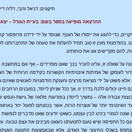
תיקונים: דניאל זהבי, דליה די
ההרצאה מופיעה בספר בשם: בעיית הגורל – יצא 
היקרים, כדי לחגוג את ייסודו של הענף, שנוסד על ידי ידידנו פרופסו
. בהזדמנות מעין זו טוב תמיד להעלות את טעמה של התחברותנו לקבו
, להם מקדישים אנו את כוחותינו.
ונה על שאלה זו, עלינו להכיר בכך שאנו מפרידים – אף אם במחשבה בל
ור לעומקן של אמיתות אינטימיות הקשורות בקידמה הרוחית של האנו
אלא פשוט על ידי מציאת מרצים והענקת הזדמנויות לאנשים שאינם 
 היינו יכולים ללכת בדרך זו. אך ככל שניתן לייסד, במובנים הרחבים
בוצות עבודה אלה – נמשיך לייסדן במודעות מלאה של גישת-הנפש של
האינטימי יותר של אוצרות הרוח, אשר בכוונתם לפעול יחד באחווה
 שונה לגמרי בינינו לבין עצמנו, כשאנו יודעים שאנו מדברים לנפשות 
 עם כל התפיסה שיש טעם לתנועתנו כשאנו מבינים את עצם טבעה. על 
נתפס בשכלו החיצוני של האדם. אלא שבאמצעות התנועה האנתרופ