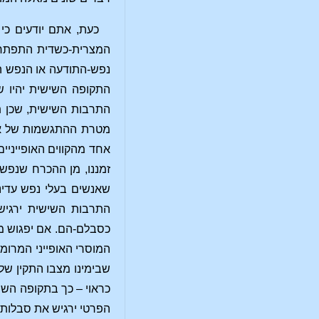
כעת, אתם יודעים כ
המצרית-כשדית התפתחה
נפש-התודעה או הנפש הה
התקופה השישית יהיו שו
התרבות השישית, שכן תפ
מטרת ההתגשמות של אות
אחד מהקווים האופייניי
זמננו, מן ההכרח שנפש
שאנשים בעלי נפש עדינ
התרבות השישית ירגישו
כסבלם-הם. אם יפגוש מי
המוסרי האופייני המרומ
שבימינו מצבו התקין של 
כראוי – כך בתקופה הש
הפרטי ירגיש את סבלותיו