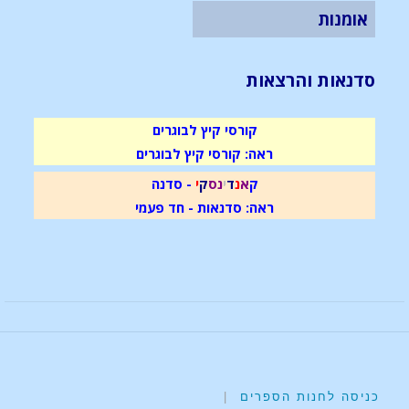
אומנות
סדנאות והרצאות
קורסי קיץ לבוגרים
ראה: קורסי קיץ לבוגרים
ק
א
נ
ד
י
נ
ס
ק
י
- סדנה
ראה: סדנאות - חד פעמי
כניסה לחנות הספרים
|