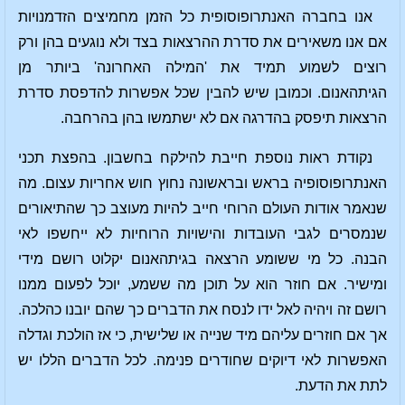
אנו בחברה האנתרופוסופית כל הזמן מחמיצים הזדמנויות
אם אנו משאירים את סדרת ההרצאות בצד ולא נוגעים בהן ורק
רוצים לשמוע תמיד את 'המילה האחרונה' ביותר מן
הגיתהאנום. וכמובן שיש להבין שכל אפשרות להדפסת סדרת
הרצאות תיפסק בהדרגה אם לא ישתמשו בהן בהרחבה.
נקודת ראות נוספת חייבת להילקח בחשבון. בהפצת תכני
האנתרופוסופיה בראש ובראשונה נחוץ חוש אחריות עצום. מה
שנאמר אודות העולם הרוחי חייב להיות מעוצב כך שהתיאורים
שנמסרים לגבי העובדות והישויות הרוחיות לא ייחשפו לאי
הבנה. כל מי ששומע הרצאה בגיתהאנום יקלוט רושם מידי
ומישיר. אם חוזר הוא על תוכן מה ששמע, יוכל לפעום ממנו
רושם זה ויהיה לאל ידו לנסח את הדברים כך שהם יובנו כהלכה.
אך אם חוזרים עליהם מיד שנייה או שלישית, כי אז הולכת וגדלה
האפשרות לאי דיוקים שחודרים פנימה. לכל הדברים הללו יש
לתת את הדעת.