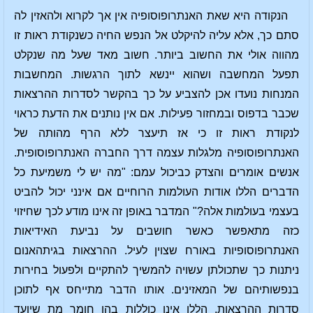
הנקודה היא שאת האנתרופוסופיה אין אך לקרוא ולהאזין לה
סתם כך, אלא עליה להיקלט אל הנפש החיה כשנקודת ראות זו
מהווה אולי את החשוב ביותר. חשוב מאד שעל מה שנקלט
תפעל המחשבה ושהוא יינשא לתוך הרגשות. המחשבות
המנחות נועדו אכן להצביע על כך בהקשר לסדרות ההרצאות
שכבר בדפוס ובמחזור פעילות. אם אין נותנים את הדעת כראוי
לנקודת ראות זו כי אז תיעצר ללא הרף מהותה של
האנתרופוסופיה מלגלות עצמה דרך החברה האנתרופוסופית.
אנשים אומרים והצדק כביכול עמם: "מה יש לי משמיעת כל
הדברים הללו אודות העולמות הרוחיים אם אינני יכול להביט
בעצמי בעולמות אלה?" המדבר באופן זה אינו מודע לכך שחיזוי
כזה מתאפשר כאשר חושבים על נביעת האידיאות
האנתרופוסופיות באורח שצוין לעיל. ההרצאות בגיתהאנום
ניתנות כך שתכולתן עשויה להמשיך להתקיים ולפעול בחירות
בנפשותיהם של המאזינים. אותו הדבר מתייחס אף לתוכן
סדרות ההרצאות. הללו אינן כוללות בהן חומר מת שיועד