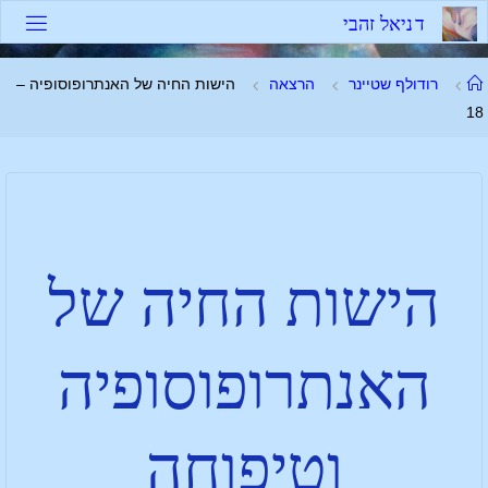
ד
נ
י
א
ל
ז
ה
ב
י
רודולף שטיינר
הרצאה
הישות החיה של האנתרופוסופיה –
18
הישות החיה של
האנתרופוסופיה
וטיפוחה