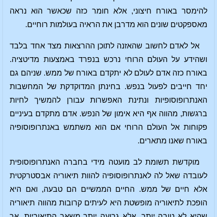
להימסר באורח חיצוני, אלא חומר כזה שכאשר הוא נראה
מאספקטים שונים הוא מדרבן את הראיה בעולמות רוחיים.
אל לאדם לחשוב שהאזנה לתוכן ההרצאות מצד אחד בלבד
ושהידע על העולם הרוחי נרכש בנפרד באמצעות מדיטציה.
באורח כזה אדם לעולם לא יתקדם באורח של ממש. שניהם גם
יחד חייבים לפעול בנפש. בחינתן המדוקדקת של המחשבות
האנתרופוסופיות ונתינת האפשרות עבורן להמשיך לחיות
ברגשות, מהווה אף היא אימון של הנפש. אדם מתקדם בעיניים
פקוחות אל העולם הרוחי אם הוא משתמש באנתרופוסופיה
באורח שאנו מתארים.
מוקדשת תשומת לב מועטה מידי בחברה האנתרופוסופית
לעובדה שאל לה לאנתרופוסופיה להוות תיאוריה אבסטרקטית
אלא חיים של ממש. החיים הממשיים הם טבעה, ואם היא
הופכת לתיאוריה מופשטת היא לעיתים קרובות מהווה תיאוריה
שהיא לא טובה יותר, אלא גרועה יותר משאר התיאוריות. אך