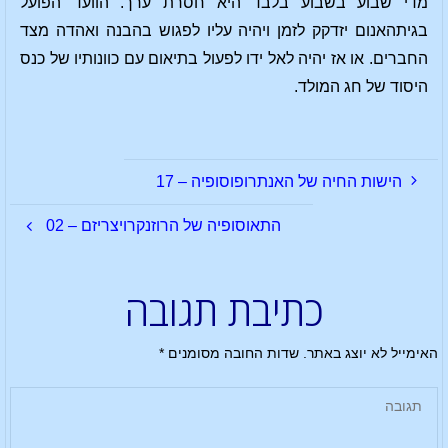
מדי שבוע בשבוע בלבד היא חסרת ערך. הוועד הפועל
בגיתהאנום יזדקק לזמן ויהיה עליו לפגוש בהבנה ואהדה מצד
החברים. או אז יהיה לאל ידו לפעול בתיאום עם כוונותיו של כנס
היסוד של חג המולד.
הישות החיה של האנתרופוסופיה – 17
התאוסופיה של הרוזנקרויצריזם – 02
כתיבת תגובה
האימייל לא יוצג באתר.
שדות החובה מסומנים
*