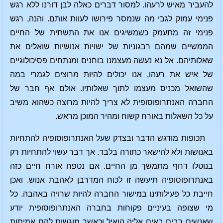
להעביר מאיש לרעהו. למסור דברים כאלה לבן דורנו ללא רגש
פנימי עמוק לגבי מה שנמסר פירושו לעוות אותם. והנה, רגש
פנימי זה מתעמק כשמשיגים אנו את התשתית של החיים
הממשיים שמהם רבגוניות של ישויות אנושיות שואלים את
שאלותיהם. אל נא נעשה מעצמנו בוחנים ומנתחים פסיכולוגיים
של איש את רעהו, אנו יכולים להיות מרוצים לגמרי במה
שהשואל מכניס מעצמו לתוך שאלותיו. אולם אף חבר של
החברה האנתרופוסופית לא צריך להיות מרוצה כשהוא משיב
על כל השאלות באורח קשוח ומהיר המוכן מראש.
תכופות מודגש הדבר ובצדק שעל האנתרופוסופיה להתחיות
באנושות ולא להישאר כתורה בלבד. אך דבר עשוי להתחיות רק
בנוטלו דחף מתמשך מן החיים. אם נטפח אורח חיים כזה
באנתרופוסופיה תיעשה זו לכוח המדרבן לאהבת אנוש. ואכן
חייבת כל פעילותינו במישור החברה להיות שרויה באהבה. כל
מי שצופה בעיניים פקוחות בחברה האנתרופוסופית יודע
שאנשים רבים באים אליה הואיל וכאשר מוגשות להם אמיתות