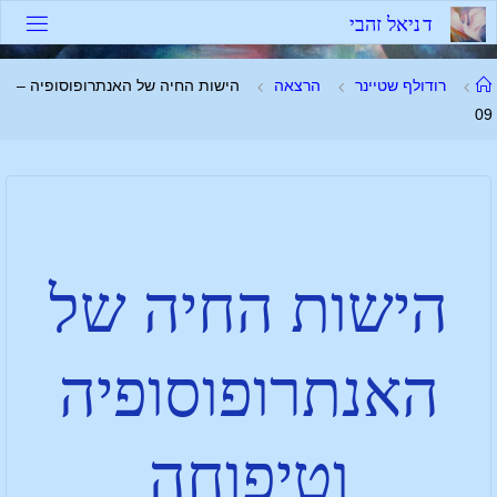
ד
נ
י
א
ל
ז
ה
ב
י
רודולף שטיינר
הרצאה
הישות החיה של האנתרופוסופיה –
09
הישות החיה של
האנתרופוסופיה
וטיפוחה