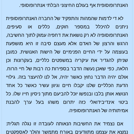
האנתרופוסופית אף בעולם החיצוני הבלתי אנתרופוסופי.
לא די לדמות שהמהות והתפקיד של החברה האנתרופוסופית
ניתנים להיכלל במספר חוקים, כללים או סעיפים.
האנתרופוסופיה לא רק נושאת את דחפיה עמוק לתוך החשיבה,
הרגש והרצון של האדם אלא מעצם סיבה זו היא מושפעת
בעוצמה על ידי החיים הפנימיים של הישות האנושית. כמובן
שניתן להגדיר את עיקריה במשפטים כלליים, בעקרונות וכן
הלאה, כפי שאכן נעשה הדבר בספירות כה רבות של חיי הרוח.
אולם יהיה הדבר נחוץ כאשר יהיה, אל לנו להיעצר בזה. גילויי
הדעת הכלליים שלנו יקבלו חיים וגיוון עשיר כאשר כל אחד
הנושא אותן בלבו ובנפשו יוכל להביעם מתוך ניסיון חייו שלו. כל
ביטוי אינדיבידואלי כזה יתרום משהו בעל ערך להבנת
אמיתותיה של האנתרופוסופיה.
אם נצמיד את החשיבות הנאותה לעובדה זו נגלה תגלית:
נמצא את עצמנו מתוודעים באורח מתמשך והולך לאספקטים