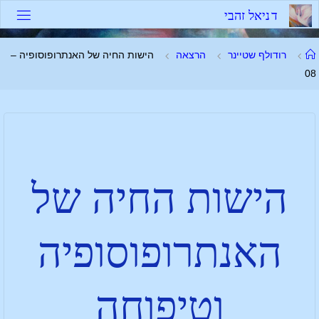
ד
נ
י
א
ל
ז
ה
ב
י
רודולף שטיינר
הרצאה
הישות החיה של האנתרופוסופיה –
08
הישות החיה של
האנתרופוסופיה
וטיפוחה