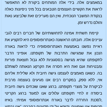
במאמצים אלה. בידי אלה המותחים ביקורת לא התאפשר
לראות את הקשיים העצומים הטבועים בכל מיני ניסיונות כאלה
בנקודת המשבר הנוכחית, ואין הם מעריכים זאת שלביצוע נאות
והולם נדרש זמן.
קיימת תשתית אמינה לתחושותיהם של חברים רבים לגבי
עניינים אלה. חובתנו הראשונה כאנתרופוסופים היא להקציע את
ראיית נפשנו באמצעות האנתרופוסופיה כדי לראות באורה
הנכון את שמגישה התרבות של תקופתנו. אופייני הדבר
לתקופתנו שהיא מגישה בססגוניות ללא גבול תוצאות פוריות
ומבטיחות ועם זאת היא חסרה את הקרקע הנאותה לשותלם
בה. כשאנו מאמצים לעצמנו גישה חיובית ולא שלילית אליהם
אזי, ללא ספק, במקרים רבים אנו מגיעים בעוצמה מרבית
לביקורת על מוצרי תקופתנו. ברגע שאנו שוכחים גישה חיובית
ביסודה זו לחיי תקופתנו עלולים אנו למעוד ברגע הקריטי
,לסכנת החרדה לדבֵּר באורח אנתרופוסופי אמיתי. באיזו
תכיפות אנו שומעים, ודווקא על ידי מדענים בחברה: "אנו נרתיע