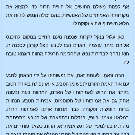
אף לפנות מעולם החושים אל הוויית הרוח כדי למצוא את
מקורותיה האמיתיים של האנושיות, בהם יכולה הנפש לחוות את
מלוא השיתוף שהיא זקוקה לו.
כאן עלול בנקל לקרות שנפנה מעם החיים במקום להיכנס
אליהם ביתר עוצמה. האדם הבז לטבע נופל קורבן לסכנה זו.
הוא נדחף לבדידות נפש שהחלימה הרגילה מהווה דוגמא טובה
לה.
הבה ונאמֵן, לעומת זאת, את נפשותינו על ידי הבאתן למגע
עם אור האמת הזורם לנפש מן הטבע. או אז נפַתח באורח הטוב
ביותר את החוש לאמיתותיו של האדם, המהוות בעת ובעונה
אחת גם את אמיתותיו של הקוסמוס. אמיתות הטבע הנחוות
ברוח חופשית ופקוחה, כבר מנחות אותנו לאמיתות הרוח.
במלאנו עצמנו ביופי, בגדלות ובתפארת של הטבע מתפתחת
מהות זו בנו למעיין של רגש אמיתי אל הרוח. כשאנו פותחים את
לבנו אל המחווה השוקטת של הטבע המגלה את תומתו הנצחית