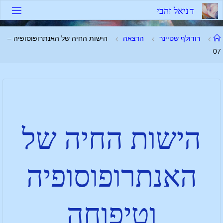
ד
נ
י
א
ל
ז
ה
ב
י
רודולף שטיינר
הרצאה
הישות החיה של האנתרופוסופיה –
07
הישות החיה של
האנתרופוסופיה
וטיפוחה