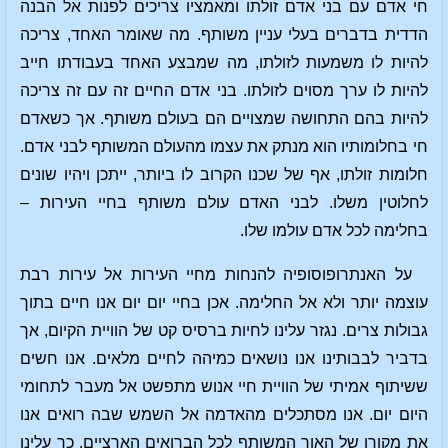
חי אדם עם בני אדם זולתו ומאמציו צריכים לפנות אל הבנה
הדדית בדברים בעלי עניין משותף. מה שאומר האחד, צריכה
להיות לו משמעות לזולתו, מה שמבצע האחד בעבודתו חייב
להיות לו ערך מסוים לזולתו. בני אדם החיים זה עם זה צריכה
להיות בהם התחושה שמצויים הם בעולם משותף. אך כשאדם
חי בחלומותיו הוא מנתק את עצמו מהעולם המשותף לבני אדם.
חלומות זולתו, אף של שכנו הקרוב לו ביותר, ייתכן ויהיו שונים
לחלוטין משלו. לבני האדם עולם משותף בחיי העירות –
בחלימה לכל אדם עולמו שלו.
על האנתרופוסופיה להנחות מחיי העירות אל עירות רבת
עוצמה יותר ולא אל החלימה. אכן בחיי יום יום אנו חיים בתוך
גבולות צרים. נגזר עלינו לחיות ברסיס קט של הוויית הקיום, אך
בדביר לבבותינו אנו נושאים כמיהה לחיים מלאים. אנו חשים
ששיתוף אמיתי של הוויית חיי אנוש מתפשט אל מעבר לתחומי
היום יום. אנו מסתכלים מהאדמה אל השמש שבה רואים אנו
את מקורו של האור המשותף לכל הברואים הארציים. כך עלינו