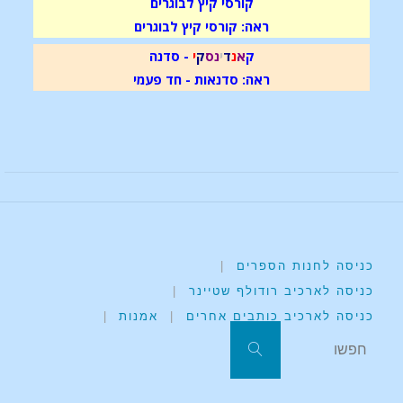
קורסי קיץ לבוגרים
ראה: קורסי קיץ לבוגרים
ק
א
נ
ד
י
נ
ס
ק
י
- סדנה
ראה: סדנאות - חד פעמי
כניסה לחנות הספרים
|
כניסה לארכיב רודולף שטיינר
|
כניסה לארכיב כותבים אחרים
|
אמנות
|