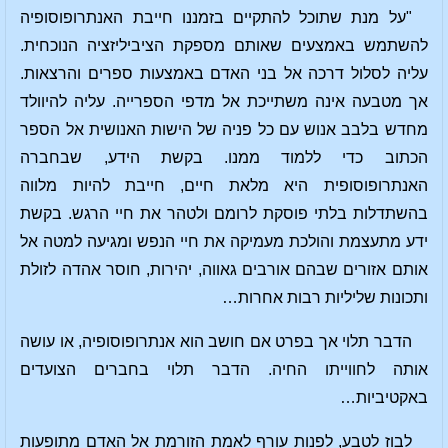
"על מנת שתוכל להתקיים בזמננו חייבת האנתרופוסופיה
להשתמש באמצעים שאותם מספקת הציביליזציה הנוכחית.
עליה לסלול דרכה אל בני האדם באמצעות ספרים והרצאות.
אך מטבעה אינה משתייכת אל מדפי הספרייה. עליה להיוולד
מחדש בלבב אנוש עם כל פניה של הישות האנושית אל הספר
הכתוב כדי ללמוד ממנו. בקשת הידע, שבחברה
האנתרופוסופית היא מלאת חיים, חייבת להיות מלווה
בהשתדלות בלתי פוסקת לרומם ולטהר את חיי הרגש. בקשת
ידע מתעצמת והולכת מעמיקה את חיי הנפש ומגיעה למטה אל
אותם אזורים שבהם אורבים גאווה, יהירות, חוסר אהדה לזולת
ותכונות שליליות רבות אחרות…
הדבר תלוי אך בפרט אם חושב הוא אנתרופוסופיה, או עושה
אותה לחווייתו החיה. הדבר תלוי בחברים הצועדים
באקטיביות…
לבוז לטבע, לפנות עורף לאמת הזורמת אל האדם מתופעות