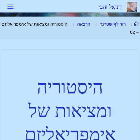
ד
נ
י
א
ל
ז
ה
ב
י
רודולף שטיינר
הרצאה
היסטוריה ומציאות של אימפריאליזם
– 02
היסטוריה
ומציאות של
אימפריאליזם