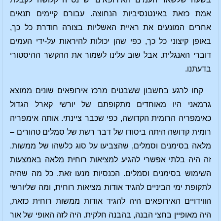
אמת כזאת באינטנסיביות הנחוצה. עבורם קיימים תנאים
אחרים המונעים את ראיית האשליות בצורה חודרת כל כך,
באופן קיצוני כל כך, כפי שהן יכולות להיראות על-ידי העמים
דוברי האנגלית. אבל שוב עלינו לשמור את ההקשר ההיסטורי
בדעתנו.
קחו לרגע בחשבון ששבטים מרכז אירופאים שונים ממוצא
גרמאני היו מאוחדים מתקופתם של יורשי קארל הגדול
כאימפריה הרומית הקדושה, כפי שכבר ציינתי. אותה אימפריה
רומית קדושה היתה ביסודו של דבר רשת של סמלים טהורים –
מלאה בסימנים וסמלים, שהצביעו על סוג כלשהו של ממשות.
זה היה בלתי אפשרי להגיע למציאות רוחית מלאה באמצעות
השימוש בסימנים וסמלים. הכנסיות מנעו זאת. כל מה שהיה
לתקופת ימי הביניים להגיד אודות מציאות רוחית, ומה שליורשי
הווידויים האירופאים היה להגיד אודות ממשות רוחית כזאת,
היה מאופיין בחצי הבנה, בהבנה חלקית. היה לזה האופי של אור