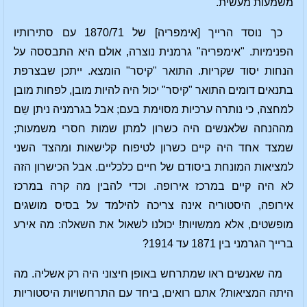
משמעות מעשית.
כך נוסד הרייך [אימפריה] של 1870/71 עם סתירותיו
הפנימיות. "אימפריה" גרמנית נוצרה, אולם היא התבססה על
הנחות יסוד שקריות. התואר "קיסר" הומצא. ייתכן שבצרפת
בתנאים דומים התואר "קיסר" יכול היה להיות מובן, לפחות מובן
למחצה, כי נותרה ערכיות מסוימת בעם; אבל בגרמניה ניתן שֵם
מההנחה שלאנשים היה כשרון למתן שמות חסרי משמעות;
שמצד אחד היה קיים כשרון לטיפוח קלישאות ומהצד השני
למציאות המונחת ביסודם של חיים כלכליים. אבל הכישרון הזה
לא היה קיים במרכז אירופה. וכדי להבין מה קרה במרכז
אירופה, היסטוריה אינה צריכה להילמד על בסיס מושגים
מופשטים, אלא ממשויות! יכולנו לשאול את השאלה: מה אירע
ברייך הגרמני בין 1871 עד 1914?
מה שאנשים ראו שמתרחש באופן חיצוני היה רק אשליה. מה
היתה המציאות? אתם רואים, ביחד עם התרחשויות היסטוריות