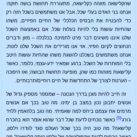
שהקלישאה מזוהה כקלישאה, מתעוררת תחושת בושה חזקה:
אנחנו בני האדם בעלי שכל, אבל אנו משתמשים בשכל הזה רק
כדי להבטיח את הבסיס הכלכלי של החיים הפיזיים, משהו
שהחיות עושות בלי להיות בעלות שכל. אם באמצעות השכל
שלנו איננו משיגים דבר פרט לתמיכה בכלכלה – מזון ודברים
הנחוצים לקיום הפיזי, אזי אנו מורידים את השכל שלנו לזנות,
אנחנו משתמשים בשכלנו להשגת משהו שהחיות עושות היטב
בלי המותרות של השכל. ברגע שמאיר ידע-עצמי, כלומר, כאשר
קלישאות מזוהות כמו שהן, מופיעה תחושת הבושה; ואז היפוכה
– הערנות לצורך של התחדשות של חיים רוחיים/תרבותיים.
זה חייב להיות מוכן בדרך הנכונה – שמספר מספיק גדול של
אנשים יתבונן נכון במצב בן ימינו. מה טוב בכך אם אנשים
מרמים את עצמם ביחס למה שאמיתי. מה טוב בלהאמין ללויד
[5]
ג'ורג'
כאשר נוכחים לדעת שכל דבר שהוא אומר הוא בהכרח
קלישאה? מה טוב היה בכך שכול העולם סגד לוודרו וילסון,
כאשר נוכחים לדעת שהפוליטיקה של וילסון היתה קלישאה? מה