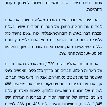
אנחנו חיים בעידן שבו ממשויות חייבות להיבחן מקרוב
ולהתגלות.
התופעה המיוחדת הזאת מובנת מאליה במיוחד אם אתם
לומדים את החוקה, התוכן של האחוות הסודיות שהינן בעלות
עוצמה רבה בארצות דוברות-האנגלית, כוח שאינו נחשד כלל
על-ידי הציבור הרחב. הן אגודות המאורגנות כלפי חוץ תחת
כללים סימפטיים מאד, והלכו וצברו עוצמה במשך התקופה
הפוסט-אטלנטית החמישית.
אם תתבוננו באנגליה בשנת 1720, תמצאו מעט מאד חברים
של האחוות האלה. חברים הם בדרך כלל כלים, האנשים בעלי
העוצמה באמת ניצבים מאחוריהם. אבל היו מעט מאד חברים.
אך אם אנו מביטים בסטטיסטיקות כיום, אנו מוצאים 488
לשכות של הבונים החופשיים בלונדון. לשכות כאלה הן כלים
מצוינים בידיהן של האחוות הסודיות. בבריטניה הגדולה ישנן
1,345 לשכות, במושבות ומעבר לים 486, וכן 836 לשכות