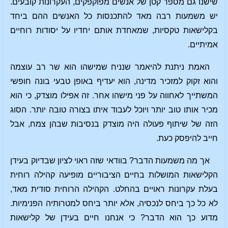
שישנו גם מספר קטן של אנשים מפוקפקים, העקרונות קובעים.
יש משמעות רבה מאד להתכנסות כל האנשים ההם ביחד
בקלישאות טקסיות, שמאחדת אותם יחדיו על יסודות רוחיים
אמיתיים.
האמת ניתנת להיאמר שנניח שמישהו הוא שר רב עוצמה
והוא זקוק למזכיר מדינה, הוא יעדיף באופן טבעי בונה חופשי
המשתייך לאחווה על פני מישהו אחר. זה אפילו מוצדק, כי הוא
מכיר אותו טוב יותר ויוכל לעבוד איתו בצורה טובה יותר. הסוג
הזה של שיתוף פעולה היה מוצדק בנסיבות שבהן צמח, אבל
חייב להיפסק כעת.
אך מה משמעות הדבר? בוודאי שזה ראוי לציון שבדיוק בעידן
הקלישאות המושלות בחיים הציבוריים מופיעה קהילה רוחית
בעלת עקרונות ראויים בהחלט. הקהילה הרוחית סודית מאד,
לא כל כך ביחס לנכסיה, אלא יותר ביחס למטרותיה הפנימיות.
מדוע כך הוא הדבר? כי אנחנו חיים בעידן של קלישאות