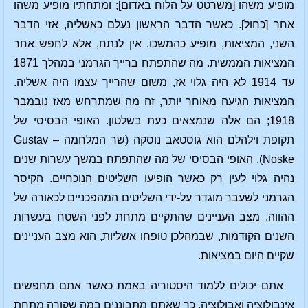
מופיע משהו [משרטט על הלוח באדום]; ומתחתיו מופיע משהו
אחר [כחול]. כאשר הדבר הראשון נעלם כאשליה, אזי הדבר
השני, המציאות, מופיע כהמשכו. אין לנתח, אלא לחפש אחר
המציאות הממשית. מה שהתפתח ברייך הגרמני במהלך 1871
עד 1914 לא היה גלוי אז, משום שהרייך עצמו היה אשליה.
המציאות הגיעה מאוחר יותר, זה מה שמתרחש מאז נובמבר
1918; הם אלה שנמצאים כעת בשלטון. האופי הבסיסי של
תקופת וילהלם הוא גוסטאב נוסקה (שר המלחמה – Gustav
Noske). האופי הבסיסי של מה שהתפתח במשך עשרות שנים
נהיה גלוי לעין רק כאשר הופיעו השליטים הנוכחיים. הקיסר
הגרמני לשעבר מוגדר על-ידי השליטים המהפכניים לכאורה של
ההווה. מצב העניינים שהתקיים מתחת לפני השטח בעשרות
השנים הקודמות, שבמהלכן טופחו אשליות, הוא מצב העניינים
שקיים היום במציאות.
אתם יכולים ללמוד היסטוריה באמת כאשר אתם מחפשים
אינבולוציה ואבולוציה, כך שאתם מתבוננים במה שקורה מתחת