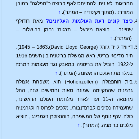
החריגות. לא ניתן להתייחס לאף קבוצה כ"מפלגה" במובן
המודרני. (מתוך ויקיפדיה – המתר').
↑
כיצד קונים דעת העולמות העליונים?
מאת רודולף
שטיינר – הוצאת מיכאל – תרגום: נחמן בר-שלום –
(המתר').
↑
דייוויד לויד ג'ורג' (David Lloyd George),‏1863 – 1945),
היה מדינאי בריטי, ראש ממשלת בריטניה בין השנים 1916
ל-1922. הוביל את בריטניה במאבק נגד מעצמות המרכז
במלחמת העולם הראשונה. (המתר').
↑
בית הוהנצולרן (Hohenzollern) הוא משפחת אצולה
גרמנית שהתקיימה שמונה מאות וחמישים שנה, החל
מהמאה ה-11 ועד לאחר מלחמת העולם הראשונה,
שהעמידה נסיכים לברנדנבורג, מלכים לפרוסיה ולגרמניה
כולה. ענף נוסף של המשפחה, הוהנצולרן-זיגמרינגן, הוציא
מלכים ברומניה. (המתר').
↑