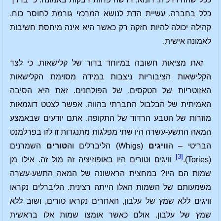
כלל בחברה, עשיית הדת לנושא המרכזי גורמת לחוסר כוח.
קהילה יכולה להיות חזקה רק כאשר היא אינה מיחסת חשיבות
לאמונה אישית.
זאת מציאות חשובה במיוחד בדור של קלישאות. כי לצד
הקלישאות הציבוריות ניצבות במידה מסוימת הקלישאות
האזוטריות של הטקסים, של הפולחנים. זאת היא הסיבה
האמיתית של הבלבול החברתי בהווה. אפשר לצטט דוגמאות
מוזרות של הטבע הרדוד של התקופה. אתם יודעים שבאמצע
המאה התשע-עשרה היו שתי מפלגות מתנגדות זו לזו בפרלמנט
הבריטי – ה
וויגים
(Whigs) הליברלים וה
טורים
השמרנים
[3]
(Tories).
וויגים וטורים היו באופוזיציה זה מול זה. אילו מן
שמות הם היו? במחצית הראשונה של המאה התשע-עשרה
משמעותם של השמות האלו הייתה רצינית. הליברלים נקראו
וויגים ללא שמץ של עלבון, האחרים נקראו טורים, ושוב ללא
שמץ של עלבון. אולם כאשר אומצו שמות אלו בראשית