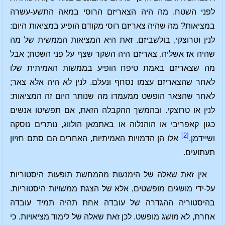
לפני השטח. מה היה הצאריזם הרוסי במאה התשע-עשרה
במציאות? מה שהיה צאריזם רוסי מקודם הופיע במציאות היום:
לנין וטרוצקי, בולשביזם. זאת היא המציאות הממשית של מה
שהיה אז אשליה. צאריזם היה השקר שצף על פני השטח; אבל
מה שצאריזם באמת טיפח הופיע בממשות האמיתית שלו
לאחר שהצאריזם עצמו נסחף ונעלם. לנין לא היה אלא צאר;
לאחר שהצאר הופשט ממעמדו מה שנותר היום זה המציאות:
לנין או טרוצקי. ובהמשך ההקבלה הזאת, אם תפשיטו אנשים
כגון קאפריבי או הוהנלוה או באתמאן הולווג, נותרים נוסקה
[2]
ושיידמן.
אלו הן הדמויות האמיתיות, האחרים הם סתם חזיון
תעתועים.
אין זאת שאלה של הימנעות מהמחשת תופעות היסטוריות
על-ידי מושגים מופשטים, אלא של הצגת ממשויות היסטוריות.
בהיסטוריה ההגדרה של עובדה אחת תהיה תמיד עובדה
אחרת, לא מושג מופשט. לכן זאת שאלה של לימוד מציאויות. כי