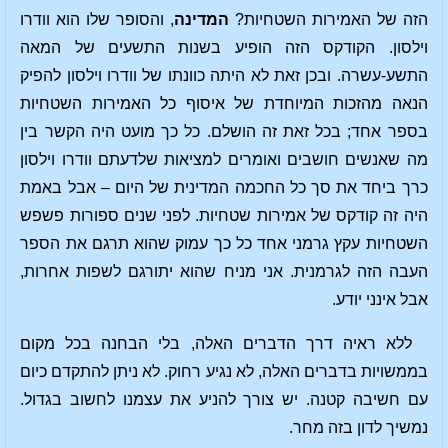
הזה של האמירות השטחיות?
המדינה
, והסופר שלו הוא וודרו
וילסון. הקודקס הזה הופיע בשנות התשעים של המאה
התשע-עשרה. ובכן זאת לא היתה כוונתו של וודרו וילסון להפיק
הנאה מהזכות המיוחדת של איסוף כל האמירות השטחיות
בספר אחד; בכל זאת זה הושלם. כל כך מועט היה הקשר בין
מה שאנשים חושבים ואומרים למציאות שלדעתם וודרו וילסון
כרך ביחד את סך כל החכמה המדינית של היום – אבל באמת
היה זה קודקס של אמירות שטחיות. לפני שנים ספורות פשפש
השטחיות עקץ גרמני אחד כל כך עמוק שהוא תרגם את הספר
העבה הזה לגרמנית. אני מניח שהוא יתורגם לשפות אחרות,
אבל אינני יודע.
ללא ראיה דרך הדברים האלה, בלי הבחנה בכל מקום
בממשויות בדברים האלה, לא נגיע רחוק. לא ניתן להתקדם כיום
עם חשיבה קטנה. יש צורך להניע את עצמנו לחשוב בגדול.
נמשיך לדון בזה מחר.