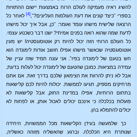
להשיג ראיה מעמיקה לעולם הרוח באמצעות יישום ההתוויות
[4]
בספרי "כיצד קונים את דעת העולמות העליונים?",
לאחר כל
הרצאה שלישית מישהו עומד ואומר: "כן, אבל איך יכול מישהו
לדעת שמה שהוא רואה בפנים אמיתי? ישנו דבר כשכנוע עצמי.
כל העולם הרוחי הזה יכול להיות רק אוטוסוגסטיה! יש מעין
אוטוסוגסטיה שכאשר מישהו אפילו חושב אודות לימונדה הוא
חש בטעם של לימונדה בפיו". אני עונה תמיד שזה עניין של
עמידה במציאות. כמובן שהטעם של לימונדה יכול לעלות בדעת,
אבל לא ניתן להרוות את הצימאון שלכם בדרך זאת. אם אתם
מרחיקים מספיק, תגיעו לממשות. יכולות להיות לכם קלישאות
בתחום הרוחיות, אפילו במדינת החוק, אבל קלישאות לא
פועלות בכלכלה כי אינכם יכולים לאכול אותן, או לפחות לא
יכולים להתמלא בהן.
כך שלמעשה בעידן הקלישאות מכל הממשויות, היחידה
שנותרת היא הכלכלה. וברגע שהאשליה מזוהה כאשליה,