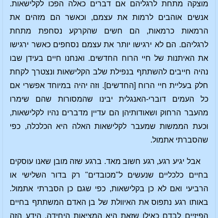
מוצקה מתחת לרגליהם אם דברים כאלה הפכו לקלישאות.
אנשים אוהבים לרמות את עצמם, וכאשר הם מזהים את
הרמאות כרמאות, הם חשים שהקרקע נסחפת מתחת
לרגליהם. הם לא ירגישו יותר את עצמם נסחפים כאשר ירגישו
את האיתנות של חיי הרוח החדשים. ואנחנו חיים בעידן שבו
נהיה חייבים להשתתף בנפילת שלב הקלישאות ונצטרך לקחת
חלק בעליית חיי הרוח [החדשים]. וזה יהיה במיוחד אפשרי אם
כל העמים דוברי-האנגלית יבינו שהמסורות שהם שימרו
מהעבר הרחוק ושאודותיהן הם עדיין מדברים נהיו לקלישאות,
וכעת הממשות שמעבר לקלישאות האלה היא הכלכלה, כפי
שהסברתי אתמול.
אבל יגיע רגע, רגע חשוב מאד. ברגע שזה מובן שאנו עוסקים
בחיים כלכליים שנעשים ל"מכובדים" רק בדור השלישי או
הרביעי ואם לא כן בקלישאות, כפי שגם כן הסברתי אתמול.
באותו רגע נתפוס את האיוולת של בן האדם המשתתף בחיים
הפיזיים לבדם כאילו שזאת היא המציאות היחידה. הידע הזה