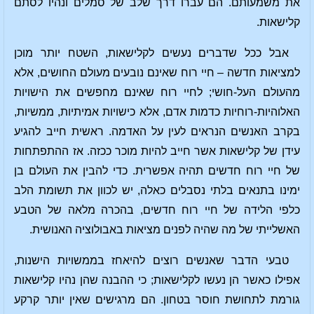
את משמעותם. הם עברו דרך שלב של סמלים ונהיו לסתם
קלישאות.
אבל ככל שדברים נעשים לקלישאות, השטח יותר מוכן
למציאות חדשה – חיי רוח שאינם נובעים מעולם החושים, אלא
מהעולם העל-חושי; לחיי רוח שאינם מחפשים את הישויות
האלוהיות-רוחיות כדמות אדם, אלא כישויות אמיתיות, ממשיות,
בקרב האנשים הנראים לעין על האדמה. ראשית חייב להגיע
עידן של קלישאות אשר חייב להיות מוכר ככזה. אז ההתפתחות
של חיי רוח חדשים תהיה אפשרית. כדי להבין את העולם בן
ימינו בתנאים בלתי נסבלים כאלה, יש לכוון את תשומת הלב
כלפי הלידה של חיי רוח חדשים, בהכרה מלאה של הטבע
האשלייתי של מה שהיה לפנים מציאות באבולוציה האנושית.
טבעי הדבר שאנשים רוצים להיאחז בממשויות הישנות,
אפילו כאשר הן נעשו לקלישאות; כי ההבנה שהן נהיו קלישאות
גורמת לתחושת חוסר בטחון. הם מרגישים שאין יותר קרקע