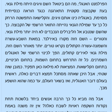
הפרלמנט האנגלי, מה הם ביטאו? השם וויגים היתה מילת גנאי.
בעת שקבוצה סקוטית התארגנה כנגד הוראה כנסייתית
מסוימת, באנגליה כינו אותם וויגים. והקלישאה התפשטה הרחק
כל כך עד שמילת הגנאי נהייתה התואר הרשמי של הקבוצה. כך
שהשם שנטבע אל הליברלים הנכבדים לא היה יותר מילת גנאי.
והטורים – השם הזה מקורו באירלנד. במאות השבע-עשרה
והשמונה-עשרה הקתולים נקראו טורים. יותר מאוחר השם הזה,
מילת גנאי לאירים קתולים, הפך לכינוי הרשמי של האנגלים
השמרנים. כל זה התרחש בתחום השמות, בתחום הכינויים,
בתחום הקלישאות. המציאות לא מילאה כאן תפקיד. כמובן שזה
שטחי, אבל היכן שאתה מסתכל תמצא דברים כאלה, ראשית
בעולם דובר האנגלית, ואז בשאר העולם, עד כמה שהוא הושפע
מכך.
אבל מה מביא כל כך הרבה אנשים ביחד בלשכות תחת
נקודות השקפה ראויות לשבח כאלה? אין זה משנה באמת