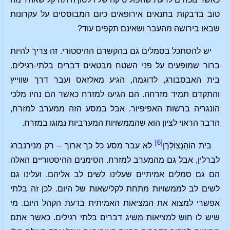
טוב בדבקות בתנאים אירופאים כיום המבוססים על עקרונות
שבאו בירושה מהעבר ושאינם תקפים עוד?
יש להסתכל בסמלים גם בהקשרם ההיסטורי. זה צריך להיות
ברור שמופעים על פני השטח מבטאים דברים בלתי-רגילים.
בית האבסבורג, לדוגמה, הגיע מאלזאס ועבר דרך שווייץ
והתקדם תמיד מזרחה. הם הגיעו למזרח כאשר הם נהיו מלכי
הונגריה ברשות האפיפיור. אבל במסע הזה ממערב למזרח,
הדבר הראוי לציון הוא שהממשויות המערביות נמוגו במזרח.
[6]
בית הוֹהֵנְצוֹלֵרְן
לא עבר מסע כל כך ארוך – רק מנירנברג
לברלין, אבל גם מהמערב למזרח. הסימנים ההיסטוריים האלה
הם גם סמלים אמיתיים שעלינו לשים לב אליהם. ועלינו גם
לשים לב לממשויות מתחת לקלישאות של היום. לכן זה בלתי
אפשרי למצוא את המציאות האמיתית בדעת הקהל היום. מי
שיש לו חוש למציאות משיג דברים בלתי רגילים. כאשר אתם