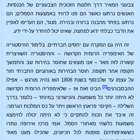
צבעוני המאיר דרך חלונות הזכוכית הצבעוניים של הכנסיות.
האנשים נרתעו כאשר הם פנו לרוחי באמצעות הסמלים; הם
נרתעו בפחד מהבנה ברורה ובהירה. מנגד, הם העדיפו לאפיין
את הדבר כבלתי ידוע למחצה, שאינו יכול להחדר על-ידי ידע.
זה היה גם המקרה עם יחסים חברתיים. בלימוד ההיסטוריה
של האימפריה הרומית הקדושה – וההיסטוריה השוויצרית
קשורה לזה מאד – אנו מוצאים שחוסר בהירות שב והתמשך
תקופה אחר תקופה. חוסר הבהירות באורגניזם החברתי חזר
על עצמו עד שלבסוף בשנת 1806 הוא נהיה מורגש – אפילו
[1]
ההבסבורגים
הבינו זאת אז – שלאימפריה הרומית הקדושה
לא היתה יותר כל משמעות. והכישרוני במיוחד – כלומר בדרך
השלילה – הקיסר פראנץ הראשון ויתר על כס המלכות הגרמני.
זה איבד את הכוח להתקיים כי לא היתה יכולה להימצא
משמעות כלשהי מאחורי הסמל. ועמי מרכז אירופה נותרו
כששאיפותיהם מופנות לכל הכיוונים, שהכילו מעט מאוד