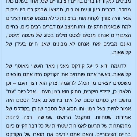
מביטים למקור הדברים בחיים הציבוריים שכל אחד בעולם כולו
מחקה, דברים כגון וויגים וטורים, תמצאו שבמקורם היו מילות
גנאי, והיה צורך לקחת אותן ברצינות כי לא נמצאו שמות רציניים
למה שבאמת התקיים. וזהו המצב עם דברים רבים כיום. בחיים
הציבוריים אנחנו מנסים לצטט מילים בסוג של מעטה מיסטי,
ואינם מבינים זאת. אנחנו לא מבינים שאנו חיים בעידן של
קלישאות.
לדוגמה ידוע לי על קודקס מעניין מאד העשוי מאוסף של
קלישאות. כאשר אתם פותחים את הקודקס הזה אתם מוצאים
משפטים יוצאים מן הכלל. לדוגמה: צדק הוא רצון העם – וכן
הלאה. כן, ידידיי היקרים, החוק הוא רצון העם – אבל כיום "עם"
נחשב רק כסתם סכום של אינדיבידואלים. אבל הסכום הזה
אמור להיות בעל רצון. זהו הסוג של הסבר שניתן בקודקס של
אמירות שטחיות. מתקבל הרושם שמישהו רצה ליהנות
מהמותרות של תרגום לאמירות שטחיות של כל דבר הקיים כיום
בחיים הציבוריים. והאם אתם יודעים את תוארו של הקודקס