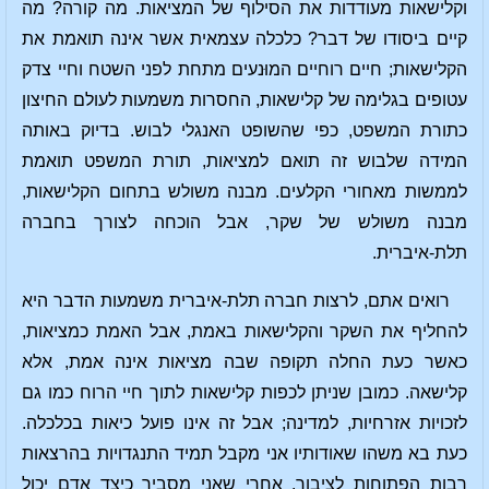
וקלישאות מעודדות את הסילוף של המציאות. מה קורה? מה
קיים ביסודו של דבר? כלכלה עצמאית אשר אינה תואמת את
הקלישאות; חיים רוחיים המוּנעים מתחת לפני השטח וחיי צדק
עטופים בגלימה של קלישאות, החסרות משמעות לעולם החיצון
כתורת המשפט, כפי שהשופט האנגלי לבוש. בדיוק באותה
המידה שלבוש זה תואם למציאות, תורת המשפט תואמת
לממשות מאחורי הקלעים. מבנה משולש בתחום הקלישאות,
מבנה משולש של שקר, אבל הוכחה לצורך בחברה
תלת-איברית.
רואים אתם, לרצות חברה תלת-איברית משמעות הדבר היא
להחליף את השקר והקלישאות באמת, אבל האמת כמציאות,
כאשר כעת החלה תקופה שבה מציאות אינה אמת, אלא
קלישאה. כמובן שניתן לכפות קלישאות לתוך חיי הרוח כמו גם
לזכויות אזרחיות, למדינה; אבל זה אינו פועל כיאות בכלכלה.
כעת בא משהו שאודותיו אני מקבל תמיד התנגדויות בהרצאות
רבות הפתוחות לציבור. אחרי שאני מסביר כיצד אדם יכול