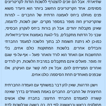
שתיארתי. אבל הם זוכים להצטרף ללשכות הודות לקריטריונים
מסוימים. אחד הקריטריונים החשוב ביותר הוא היעדר משוא
פנים מוחלט ביחס לאמונה הדתית של החברים – למרות
שהקריטריון הזה מופר במספר מקרים. ישנן לשכות, לדוגמה,
שאינן מקבלות יהודים. אבל הן בורות ביחס לעקרון הבסיסי,
שבני כל הדתות מתקבלים, בלי לגעת באמונות אינדיבידואליות.
כמו-כן לא ניתנת תשומת לב בתוך הלשכה למעמד החברתי
והבדלים אחרים. בלשכות המתוקנות כולם אחים, בלי
התחשבות אם האחד הוא לורד והאחר פועל – אף-על-פי שגם
זה מופר. פועלים אינם מתקבלים במרבית הלשכות, רק לורדים
ואחרים המצייתים להם. אבל אין לזה קשר עם העיקרון. אלו
שבפנים מאוחדים תחת הסיסמה: כולנו אחים.
וישנן הדרגות, שאין להן דבר במשותף עם העמדה החברתית
החיצונית של החברים. החברים באמת מאוחדים בדרך שאינה
קשורה למעמדם החברתי החיצוני. בחברה שלנו אנשים
מחולקים בראש ובראשונה לפי דת, בה בשעה שבלשכות לדת