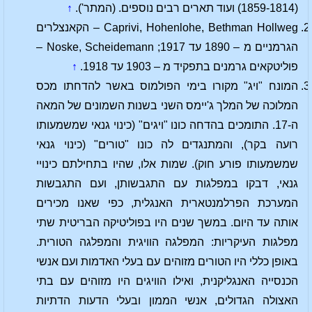
(1859-1814) ועוד תארים רבים נוספים. (המתר').
↑
Caprivi, Hohenlohe, Bethman Hollweg – הקאנצלרים
הגרמניים מ – 1890 עד 1917; Noske, Scheidemann –
פוליטקאים גרמנים בתפקיד מ – 1903 עד 1918.
↑
המונח "ויג" מקורו בימי הפולמוס באשר להדחתו מכס
המלוכה של המלך ג'יימס השני בשנות השמונים של המאה
ה-17. התומכים בהדחה כונו "ויגים" (כינוי גנאי שמשמעותו
רועה בקר), והמתנגדים לה כונו "טורים" (כינוי גנאי
שמשמעותו פורע חוק). שמות אלו, שהיו בתחילתם כינויי
גנאי, דבקו במפלגות עם התגבשותן, ועם התגבשות
המערכת הפרלמנטארית האנגלית, כפי שאנו מכירים
אותה עד היום. במשך שנים היו בפוליטיקה הבריטית שתי
מפלגות העיקריות: המפלגה הוויגית והמפלגה הטורית.
באופן כללי היו הטורים מזוהים עם בעלי האדמות ועם אנשי
הכנסייה האנגליקנית, ואילו הוויגים היו מזוהים עם בתי
האצולה הגדולים, אנשי הממון ובעלי הדעות הדתיות