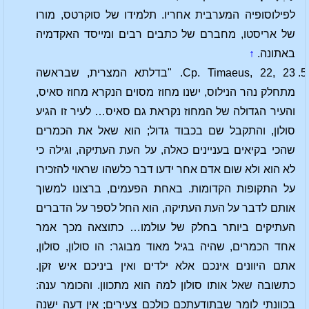
לפילוסופיה המערבית אחריו. תלמידו של סוקרטס, מורו
של אריסטו, מחברם של כתבים רבים ומייסד האקדמיה
באתונה.
↑
Cp. Timaeus, 22, 23. "בדלתא המצרית, שבראשה
מתחלק נהר הנילוס, ישנו מחוז מסוים הנקרא מחוז סאיס,
והעיר הגדולה של המחוז נקראת גם סאיס… לעיר זו הגיע
סולון, והתקבל שם בכבוד גדול; הוא שאל את הכמרים
שהכי בקיאים בעניינים כאלה, על העת העתיקה, וגילה כי
לא הוא ולא שום אדם אחר ידעו דבר כלשהו שראוי להזכירו
על התקופות הקדומות. באחת הפעמים, ברצונו למשוך
אותם לדבר על העת העתיקה, הוא החל לספר על הדברים
העתיקים ביותר בחלק של עולמו… כתוצאה מכך אמר
אחד הכמרים, שהיה בגיל מאוד מבוגר: הו סולון, סולון,
אתם היוונים אינכם אלא ילדים ואין ביניכם איש זקן.
כתשובה שאל אותו סולון למה הוא מתכוון. והכומר ענה:
בכוונתי לומר שבתודעתכם כולכם צעירים; אין דעה ישנה