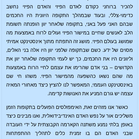
להכיר ברוחני כקודם לאדם הפיזי והאדם הפיזי נחשב
כדימוי-צללי, ובעוד שבמהלך התקופה היוונית היו החכמים
שבהם האני פעל באני, בתקופה שלאחר יוון הופנתה תשומת
הלב לאנשים שחיים במישור הפיזי ועולים לרוח באמצעות מה
שמושג בעולם הפיזי. מושג זה התפתח מתוך אינסטינקט אמיתי
מסוים של ידע. כשם שבתקופה שלפני יוון היו אלה בני האלים,
וליוונים היו את החכמים, כך יש לעמי התקופה שלאחר יוון את
הקדושים – בני אדם שהרימו את עצמם לחיי הרוח באמצעות
מה שהם נשאו כהשפעה מהמישור הפיזי. משהו חי שם
באינסטינקט העממי, המאפשר לנו להציץ כיצד מאחורי המאיה
עצמה יש גורם המניע את האנושות קדימה.
כאשר אנו מזהים זאת, האימפולסים הפועלים בתקופות הזמן
משליכים אור על נפש האדם האינדיבידואלית, ואנו מבינים כיצד
באופן בלתי נמנע משתנה הקארמה הקבוצתית על ידי העובדה
שבני האדם הם בו זמנית כלים לתהליך ההתפתחות