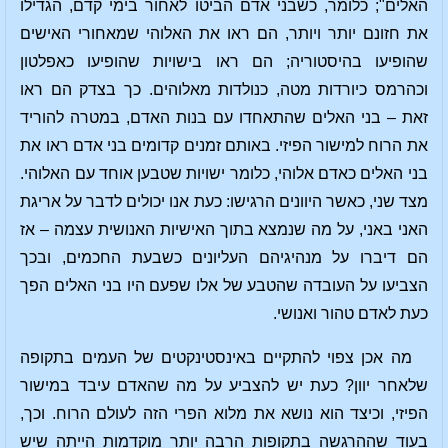
האלים"; כלומר, כשבני אדם הביטו לאחור בימי קדם, הגדילו
את חזונם יותר ויותר, הם ראו את האלוהי שמאחורי האישים
שהופיעו בהיסטוריה; הם ראו בישויות שהופיעו כאפלטון
וכהרמס כיורדות מטה, כנולדות מאלוהים. כך בצדק הם ראו
זאת – בני האלים שהתאחדו עם בנות האדם, במטרה להוריד
את הרוח למישור הפיזי. באותם זמנים קדומים בני אדם ראו את
בני האלים כאדם אלוהי, כלומר ישויות שטבען אוחד עם האלוהי.
מצד שני, כאשר היוונים הרגישו: כעת אנו יכולים לדבר על אריגת
האני באני, על מה שנמצא בתוך האישיות האנושית עצמה – אז
הם דיברו על מנהיגיהם העליונים כשבעת החכמים, ובכך
הצביעו על העובדה שהטבע של אלו שפעם היו בני האלים הפך
כעת לאדם טהור ואנושי.
מה אכן צפוי להתקיים באינסטינקטים של העמים בתקופה
שלאחר יוון? כעת יש להצביע על מה שהאדם עיבד במישור
הפיזי, וכיצד הוא נושא את מלוא הפרי הזה לעולם הרוח. וכך,
בעוד שההרגשה בתקופות הרבה יותר מוקדמות הייתה שיש