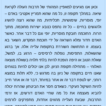
וכאן אנו מגיעים למאפיין המהותי של תרבות העולה לקראת
שיאה. במהלך תקופה זו, כל מה שהוא תמריץ אקטיבי באדם –
יופי, מוסריות, שימושיות, תכליתיות, מה שהוא רוצה להשיג
ולהגשים בחיים – כל זה נתפס כנובע ישירות מחוכמה, מתוך
הרוח. החוכמה חובקת מוסריות, יופי וגם כל דבר אחר. כאשר
האדם חדור ומלא השראה על ידי חוכמת המקדש, השאר בא
בעצמו. זו התחושה השוררת בתקופות עלייה אלה. אך ברגע
שהשאלות, התפיסות, נופלות לרסיסים – הרגע בו, למשל,
שאלת הטוב או היפה הופכת להיות בלתי תלויה בשאלת מוצאה
האלוהי – מתחילה תקופת הניוון. לכן אנו יכולים להיות בטוחים
שאנו חיים בתקופה של ניוון בה מודגש כי, ללא תלות במוצא
רוחני, יש לטפח דבר זה או אחר במיוחד, דבר זה או אחר חייב
להיות השיקול העיקרי. כשאדם חסר את הביטחון שהרוח יכולה
להביא מעצמה את כל מה שחיי האדם דורשים, אז זרמי
התרבות, שבעת העלייה מהווים אחדות, מתפרקים לזרמים