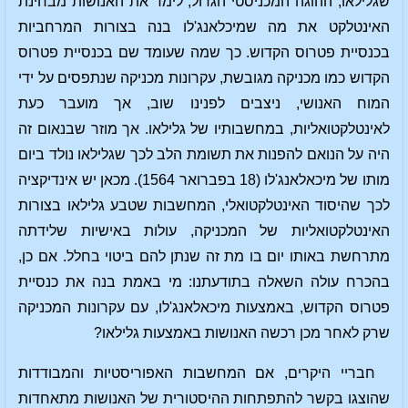
שגלילאו, ההוגה המכניסטי הגדול, לימד את האנושות מבחינת
האינטלקט את מה שמיכלאנג'לו בנה בצורות המרחביות
בכנסיית פטרוס הקדוש. כך שמה שעומד שם בכנסיית פטרוס
הקדוש כמו מכניקה מגובשת, עקרונות מכניקה שנתפסים על ידי
המוח האנושי, ניצבים לפנינו שוב, אך מועבר כעת
לאינטלקטואליות, במחשבותיו של גלילאו. אך מוזר שבנאום זה
היה על הנואם להפנות את תשומת הלב לכך שגלילאו נולד ביום
מותו של מיכאלאנג'לו (18 בפברואר 1564). מכאן יש אינדיקציה
לכך שהיסוד האינטלקטואלי, המחשבות שטבע גלילאו בצורות
האינטלקטואליות של המכניקה, עולות באישיות שלידתה
מתרחשת באותו יום בו מת זה שנתן להם ביטוי בחלל. אם כן,
בהכרח עולה השאלה בתודעתנו: מי באמת בנה את כנסיית
פטרוס הקדוש, באמצעות מיכאלאנג'לו, עם עקרונות המכניקה
שרק לאחר מכן רכשה האנושות באמצעות גלילאו?
חבריי היקרים, אם המחשבות האפוריסטיות והמבודדות
שהוצגו בקשר להתפתחות ההיסטורית של האנושות מתאחדות