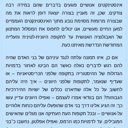
אינסטינקטים אנושיים פוגעים בדברים שהם במידה רבה
צודקים. שכן, זה מעניין בצורה יוצאת דופן לראות את מה
שבצורה מרומזת מסוימת נובע מתוך האינסטינקטים העממיים
למען החיים מעשיים, אנו יכולים לתפוס את המסלול המתנוון
של האבולוציה האנושית עד לתקופה היוונית-לטינית והעלייה
המחודשת הנדרשת מאיתנו כעת.
אם כן, איזו תמונה עלתה לנגד עיניהם של בני האדם שהיה
להם רגש לדברים כאלה כאשר הם הביטו לאחור בדמויות
הגדולות של ההיסטוריה בתקופה שלפני הכריסטיאניות – או
שעדיף שנאמר, לתקופות שלפני היוונים – איך היה עליהם
לחשוב על כל אלה שתיארנו ככלים של ישויות ההיררכיות
הגבוהות? הם בוודאי אמרו לעצמם – ואפילו היוונים עדיין עשו
כך: זה הגיע אלינו דרך בני אדם שהופעלו עליהם כוחות אלוהיים
על-אנושיים – ובכל תקופות העת העתיקה אנו מגלים שהאישים
המובילים, עד לדמויות כמו הרמס, ואפילו אפלטון, נחשבו כ"בני