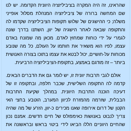
שהראינו, זה היה המקרה בציביליזציה היוונית הקדומה. יש לנו
שם המחשה ברורה של ציביליזציה המנהלת מסלול אופייני
משלה; כי ההישגים של שלוש תקופות הציביליזציה שקדמו לה
והתקופה שבאה לאחר הישגיה של יוון, השתנו בדרך שונה
לגמרי על ידי כוחות שמחוץ לאדם. מכאן מה שמונח באדם
עצמו, לפיו הוא משאיר את חותמו על העולם, כל מה שנובע
מכוחות על-חושיים, יכול לבטא את עצמו בתוכו בצורה האנושית
ביותר – זה מודגם באמצע, בתקופת-הציביליזציה הרביעית.
אולם לגבי תרבות יוונית זו, יש לומר גם את הדברים הבאים.
קדמה לה התקופה השלישית, שכבר חלפה, ובתקופה זו של
דעיכה הוכנה התרבות היוונית. במהלך שקיעת התרבות
הבבלית, שזרמה מהמזרח לכיוון המערב, הוטבע בחצי האי
הקטן של דרום אירופה שאנו מכירים כ-יוון, הזרע של מה שהיה
צריך לנבוט באנושות כאימפולס של חיים חדשים. אמנם נכון
שהחיים היווניים הללו הביאו לידי ביטוי בראש ובראשונה את