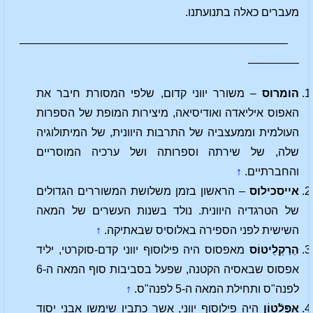
מעברים כאלה בתנועתנו.
————————————————————————
————–
הומרוס
– משורר יווני קדום, שלפי המסורת חיבר את
האפוס איליאדה ואודיסיאה, מיצירות המופת של הספרות
העולמית וממעצביה של התרבות היוונית, של המיתולוגיה
שלה, של שירתה וספרותה ושל ערכיה המוסריים
והחברתיים.
↑
אייסכילוס
– הראשון בזמן משלושת המשוררים הגדולים
של הטרגדיה היוונית. נולד בשנות העשרים של המאה
השישית לפני הספירה באלוסיס שבאתיקה.
↑
הֵרַקְלֵיטוֹס
מאפסוס היה פילוסוף יווני קדם-סוקרטי, יליד
אפסוס שבאסיה הקטנה, שפעל בסביבות סוף המאה ה-6
לפנה"ס ותחילת המאה ה-5 לפנה"ס.
↑
אַפְּלָֿטוֹן
היה פילוסוף יווני, אשר כתביו שימשו אבני יסוד