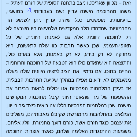
זאת – מכיוון שאריסטו ניצב בתחנה הסופית של הזרם העתיק –
[7]
משהו מהחוכמה הישנה עדיין נשם בעבודותיו.
במושגיו,
ברעיונותיו, מופשטים ככל שיהיו, עדיין ניתן לשמוע הד
מהרמוניות שהדהדו מלב-המקדשים שלמעשה היו השראה לא
רק לחוכמה היוונית אלא גם לאמנות היוונית, של כל
האופי-העממי. שכן כאשר תרבות כזו עולה לראשונה, היא
מחזיקה לא רק בידע, לא רק באמנות, אלא באדם כולו,
והתוצאה היא שהאדם כולו הוא הטבעה של החוכמה והרוחניות
החיים בתוכו. אם נדמיין את הציביליזציה היוונית עולה מעלה
ממעמקים לא ידועים אפילו במהלך שקיעת התרבות הבבלית,
אז בעידן המלחמות הפרסיות אנו יכולים לראות בבירור את
ההשפעות של מה שהאופי היווני קיבל מחוכמת המקדשים
הישנה. שכן במלחמות הפרסיות הללו אנו רואים כיצד גיבורי יוון,
המלאים בהתלהבות מהמורשת שקיבלו מאבותיהם, משליכים
את עצמם כנגד הזרם אשר, כזרם דועך מהמזרח, זולג אליהם.
משמעות ההתנגדות האלימה שלהם, כאשר אוצרות החוכמה