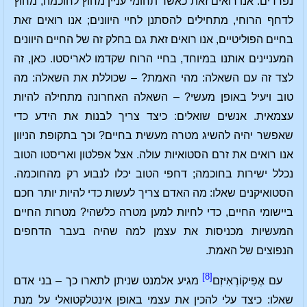
נפרדים. אנו רואים זאת כאשר תחומי עניין מחוץ לחוכמה, מחוץ
לדחף הרוחי, מתחילים להסתנן לחיי היוונים; אנו רואים זאת
בחיים הפוליטיים, אנו רואים זאת גם בחלק זה של החיים היוונים
המעניינים אותנו במיוחד, בחיי הרוח שקדמו לאריסטו. כאן, זה
לצד זה עם השאלה: מהי האמת? – שכוללת את השאלה: מה
טוב ויעיל באופן מעשי? – השאלה האחרונה מתחילה להיות
עצמאית. אנשים שואלים: כיצד צריך לבנות את הידע כדי
שאפשר יהיה להשיג מטרה מעשית בחיים? וכך בתקופת הניוון
אנו רואים את זרם הסטואיות עולה. אצל אפלטון ואריסטו הטוב
נכלל ישירות בחוכמה; דחפי הטוב יכלו לנבוע רק מהחוכמה.
הסטואיקנים שאלו: מה האדם צריך לעשות כדי להיות יותר חכם
ביישומי החיים, כדי לחיות למען מטרה כלשהי? מטרות החיים
המעשיות מכניסות את עצמן למה שהיה בעבר הדחפים
הנפוצים של האמת.
[8]
עם אֶפִּיקוֹרֶאִיזְם
מגיע אלמנט שניתן לתארו כך – בני אדם
שאלו: כיצד עלי להכין את עצמי באופן אינטלקטואלי על מנת