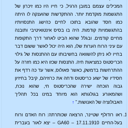
המכילים עצמם במובן הרגיל, כי חייו היו כמו זיכרון של
התגשמות מוקדמת יותר. ההתקדשות שהוענקה לו היתה
כמו חסד שהובא בתוכו לחיים כהישג התנסויותיו
בהתגשמויות קודמות. היה בו בסיס אינטואיטיבי ותובנה
מחיים קודמים. ובגלל שהוא הביט לאחור דרך התקופות
עם עיני הרוח הערות שלו, הוא היה יכול לאשר ששום דבר
בחייו לא ניתן להשוואה בחשיבותו עם ההתנסות של גילוי
הכריסטוס כמציאות חיה. התנסות שכזו היא כמו חזרה על
ההתרחשות בדמשק, כאשר פאולוס, אשר עד כה רדף את
חסידיו של ישוע כריסטוס ודחה את כרוזיהם, קיבל בחיזיון
גבוה הוכחה ישירה שהכריסטוס חי, שהוא נוכח,
ושהמאורע בגולגותא הוא מיוחד במינו בכל תהליך
האבולוציה של האנושות."
↑
ראו רודולף שטיינר, הרצאה שכותרתה: רוח האדם ורוח
בעל-החיים 17.11.1910 – GA60 – יצא לאור בעברית