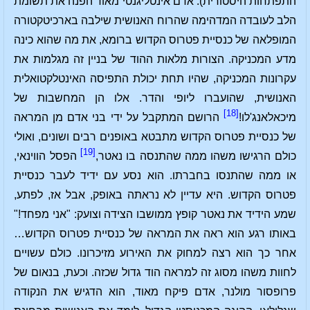
התפתחות היסטורית). אדם אינטליגנטי מאוד הפנה את תשומת
הלב לעובדה המדהימה שהרוח האנושית שילבה בארכיטקטורה
המופלאה של כנסיית פטרוס הקדוש ברומא, את מה שהוא כינה
מדע המכניקה. הצורות מלאות ההוד של בניין זה מגלמות את
עקרונות המכניקה, שהיו תחת יכולת התפיסה האינטלקטואלית
האנושית, שהועברו ליופי והדר. אלו הן המחשבות של
[18]
מיכאלאנג'לו!
הרושם המתקבל על ידי בני אדם מן המראה
של כנסיית פטרוס הקדוש מתבטא באופנים רבים ושונים, ואולי
[19]
כולם הרגישו משהו ממה שהתנסה בו נאטר,
הפסל הווינאי,
או ממה שהתנסו בחברתו. הוא נסע עם ידיד לעבר כנסיית
פטרוס הקדוש. היא עדיין לא נראתה באופק, אבל אז, לפתע,
שמע הידיד את נאטר קופץ ממושבו הצידה וצועק: "אני מפחד!"
באותו רגע הוא ראה את המראה של כנסיית פטרוס הקדוש…
אחר כך הוא רצה למחוק את האירוע מזיכרונו. כולם עשויים
לחוות משהו מסוג זה למראה הוד גדול שכזה. וכעת, בנאום של
פרופסור מולנר, אדם פיקח מאוד, הוא הדגיש את הנקודה