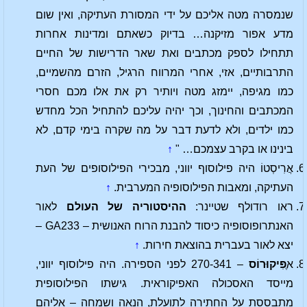
שנמסרה מטה אליכם על ידי המסורת העתיקה, ואין שום
מדע אפור מזיקנה… בדיוק כשאתם ומדינות אחרות
תתחילו לספק מכתבים ואת שאר הדרישות של החיים
התרבותיים, אזי, אחרי המרווח הרגיל, הזרם מהשמיים,
כמו מגיפה, יימזג מטה ויותיר רק את אלו מכם חסרי
המכתבים והחינוך, וכך יהיה עליכם להתחיל הכל מחדש
כמו ילדים, ולא לדעת דבר על מה שקרה בימי קדם, לא
בינינו או בקרב עצמכם… "
↑
אֲרִיסְטוֹ היה פילוסוף יווני, מבכירי הפילוסופים של העת
העתיקה, ומאבות הפילוסופיה המערבית.
↑
ראו רודולף שטיינר:
ההיסטוריה של העולם
לאור
האנתרופוסופיה כיסוד להבנת הרוח האנושית – GA233 –
יצא לאור בעברית בהוצאת חירות.
↑
א
ֶפִּיקוּרוֹס
– 270-341 לפני הספירה. היה פילוסוף יווני,
מייסד האסכולה האפיקוראית. גישתו הפילוסופית
מתבססת על החתירה לתועלת, הנאה ושמחה – אליהם