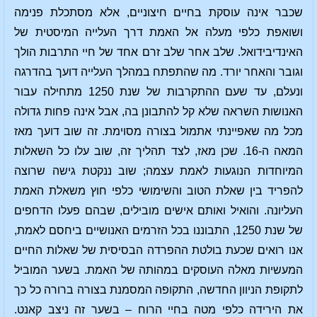
שכבר אינה עוסקת בחיים חיצוניים, אלא מסתכלת פנימה
ושואפת כלפי מעלה אל האמת דרך העלייה המיסטית של
האינדיבידואל. שלב אחר שלב זרם אחד של חיי התרבות הולך
וגובר והאחר יורד. מה שהתפתח במהלך העלייה דועך בהדרגה
ונעלם, עד שעם ההתקרבות של שנת 1250 מתחילה עבור
האנושות השראה שלא קל להתבונן בה, אבל אינה פחות גדולה
מכל מה שאפיינתי אתמול בצורה מסוימת. זה שוב דועך מאז
המאה ה-16. שכן מאז, לצד תהליך זה, שוב עלו כל השאלות
המיוחדות הנוגעות לאמת עצמה; שוב ננקטת גישה שרוצה
להפריד בין שאלת הטוב והשימושי כלפי חוץ משאלת האמת
העליונה. והואיל ואותם אישים מובילים, שבהם פעלו הדחפים
של שנת 1250, התבוננו בכל הזרמים האנושיים ביחסם לאמת,
אנו רואים שכעת בולטת ההפרדה הבסיסית של שאלות החיים
המעשיות מאלה העוסקים במהותה של האמת. בשער המוביל
לתקופת הניוון החדשה, התקופה המסמנת בצורה ברורה כל כך
את הירידה כלפי מטה בחיי הרוח – בשער זה ניצב קאנט.