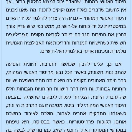
היסוד האנושי במהותו, שהאדם יכול למצוא לחלוטין בתוכו, אך
אין לחשוב שדברים כאלה אינם זקוקים להכנה. מה שאנו מכנים
היסוד האנושי המהותי – גם זה היה צריך להילמד על ידי האדם
במיסטריות על ידי כוחות על-חושיים, ממש כפי שיש עדיין צורך
להכין את החירות הגבוהה ביותר לקראת תקופת הציביליזציה
השישית כשהישויות המנחות והדריכות את האבולוציה האנושית
מלמדות ומכינות אותה בעולמות העל-חושיים.
אם כן, עלינו להבין שכאשר התרבות היוונית הופיעה
להתבוננות חיצונית, כאשר הכל נבע מהיסוד האנושי המהותי,
כבר היתה מאחוריה תקופה בה היא היתה תחת השפעת ישויות
רוחניות גבוהות. זה היה דרך הישויות הרוחניות הגבוהות הללו
שהתרבות היוונית הצליחה לעלות לגבהים שהשיגה בהבאת
היסוד האנושי המהותי לידי ביטוי. מסיבה זו גם התרבות היוונית,
כשאנחנו מתחקים אחריה לאחור, הולכת לאיבוד בחשכת
אותםן תקופות פרהיסטוריות, כאשר בבסיסה, היא טיפחה
במקדשי המסתורין את החוכמה שאז, כמו מורשת, לבשה בה