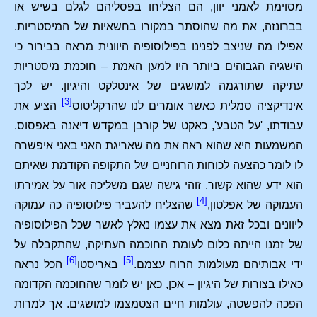
מסוימת לאמני יוון, הם הצליחו בפסליהם לגלם בשיש או
בברונזה, את מה שהוסתר במקורו בחשאיות של המיסטריות.
אפילו מה שניצב לפנינו בפילוסופיה היוונית מראה בבירור כי
הישגיה הגבוהים ביותר היו למען האמת – חוכמת מיסטריות
עתיקה שתורגמה למושגים של אינטלקט והיגיון. יש לכך
[3]
אינדיקציה סמלית כאשר אומרים לנו שהרקליטוס
הציע את
עבודתו, 'על הטבע', כאקט של קורבן במקדש דיאנה באפסוס.
המשמעות היא שהוא ראה את מה שאריגת האני באני איפשרה
לו לומר כהצעה לכוחות הרוחניים של התקופה הקודמת שאיתם
הוא ידע שהוא קשור. זוהי גישה שגם משליכה אור על אמירתו
[4]
העמוקה של אפלטון,
שהצליח להעביר פילוסופיה כה עמוקה
ליוונים ובכל זאת מצא את עצמו נאלץ לאשר שכל הפילוסופיה
של זמנו הייתה כלום לעומת החוכמה העתיקה, שהתקבלה על
[6]
[5]
ידי אבותיהם מעולמות הרוח עצמם.
באריסטו
הכל נראה
כאילו בצורות של היגיון – אכן, כאן יש לומר שהחוכמה הקדומה
הפכה להפשטה, עולמות חיים הצטמצמו למושגים. אך למרות