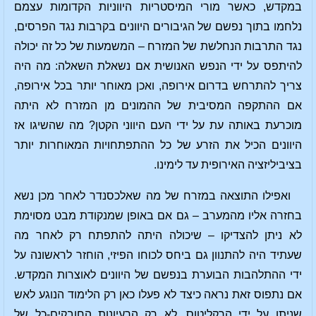
במקדש, כאשר מורי המיסטריות היווניות הקדומות עצמם
נלחמו בתוך נפשם של הגיבורים היוונים בקרבות נגד הפרסים,
נגד התרבות הנחלשת של המזרח – המשמעות של כל זה יכולה
להיתפס על ידי הנפש האנושית אם נשאלת השאלה: מה היה
צריך להתרחש בדרום אירופה, ואכן מאוחר יותר בכל אירופה,
אם ההתקפה המסיבית של ההמונים מן המזרח לא היתה
מוכרעת באותה עת על ידי העם היווני הקטן? מה שהשיגו אז
היוונים הכיל את הזרע של כל ההתפתחויות המאוחרות יותר
בציביליזציה האירופית עד לימינו.
ואפילו התוצאה במזרח של מה שאלכסנדר לאחר מכן נשא
בחזרה אליו מהמערב – גם אם באופן שמנקודת מבט מסוימת
לא ניתן להצדיקו – שיכולה היתה להתפתח רק לאחר מה
שעתיד היה להתנוון גם ביחס לכוחו הפיזי, הוחזר לראשונה על
ידי ההתלהבות הבוערת בנפשם של היוונים לאוצרות המקדש.
אם נתפוס זאת נראה כיצד לא פעלו כאן רק הלימוד הנוגע לאש
שניתן על ידי הרקליטוס, לא רק הרעיונות החובקים-כל של