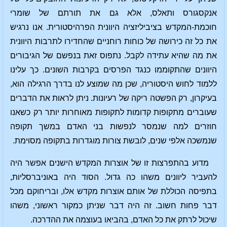
אנקסגורס ותאלס, אלא גם את תורתם של שומרי
חוכמת-המקדש בציביליזציה היוונית הפרהיסטורית. אנו נרגיש
את כל זה כירושה של כוחות רוחניים שהחדירו לתרבות היוונית
את מה שהיא עתידה לקבל. נתפוס זאת בנפשם של הגיבורים
היוונים שהתקוממו כנגד הפרסים בקרבות השונים. כך עלינו
ללמוד לחוש היסטוריה, שכן מה שמוצע לנו בדרך הרגילה הוא,
בעיקרון, רק הפשטה ריקה של רעיונות. ניתן לראות את הדברים
שעוברים מתקופות קדומות לתקופות מאוחרות יותר רק כשאנו
חוזרים למה שנמסר לנפשות בני האדם במשך תקופה
שנמשכה אלפי שנים, לובשת צורות מוגדרות בתקופה מסוימת.
מדוע בהתפרצות זו של אוצרות המקדש הישנים אפשר היה
להעביר ליוונים משהו כה גדול. הסוד היה באוניברסליות,
בתפיסה הכוללת של אותם אוצרות מקדש אלו, ובריחוקם מכל
דבר פחות חשוב. זה היה דבר שניתן כמקור ראשוני, משהו
שיכול לרתק את כל האדם, בהביאו בעוצמה את ההדרכה.