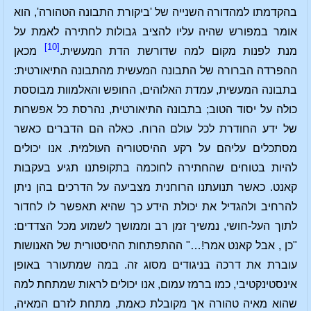
בהקדמתו למהדורה השנייה של 'ביקורת התבונה הטהורה', הוא
אומר במפורש שהיה עליו להציב גבולות לחתירה לאמת על
[10]
מנת לפנות מקום למה שדורשת הדת המעשית.
מכאן
ההפרדה הברורה של התבונה המעשית מהתבונה התיאורטית:
בתבונה המעשית, עמדת האלוהים, החופש והאלמוות מבוססת
כולה על יסוד הטוב; בתבונה התיאורטית, נהרסת כל אפשרות
של ידע החודרת לכל עולם הרוח. כאלה הם הדברים כאשר
מסתכלים עליהם על רקע ההיסטוריה העולמית. אנו יכולים
להיות בטוחים שהחתירה לחוכמה בתקופתנו תגיע בעקבות
קאנט. כאשר תנועתנו הרוחנית מצביעה על הדרכים בהן ניתן
להרחיב ולהגדיל את יכולת הידע כך שהיא תאפשר לו לחדור
לתוך העל-חושי, נמשיך זמן רב וממושך לשמוע מכל הצדדים:
"כן , אבל קאנט אמר!…" ההתפתחות ההיסטורית של האנושות
עוברת את דרכה בניגודים מסוג זה. במה שמתעורר באופן
אינסטינקטיבי, כמו ברמז עמום, אנו יכולים לראות שמתחת למה
שהוא מאיה טהורה אך מקובלת כאמת, מתחת לזרם המאיה,