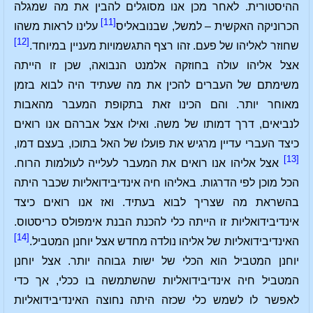
ההיסטורית. לאחר מכן אנו מסוגלים להבין את מה שמגלה
[11]
הכרוניקה האקשית – למשל, שבנובאליס
עלינו לראות משהו
[12]
שחוזר לאליהו של פעם. זהו רצף התגשמויות מעניין במיוחד.
אצל אליהו עולה בחוזקה אלמנט הנבואה, שכן זו הייתה
משימתם של העברים להכין את מה שעתיד היה לבוא בזמן
מאוחר יותר. והם הכינו זאת בתקופת המעבר מהאבות
לנביאים, דרך דמותו של משה. ואילו אצל אברהם אנו רואים
כיצד העברי עדיין מרגיש את פועלו של האל בתוכו, בעצם דמו,
[13]
אצל אליהו אנו רואים את המעבר לעלייה לעולמות הרוח.
הכל מוכן לפי הדרגות. באליהו חיה אינדיבידואליות שכבר היתה
בהשראת מה שצריך לבוא בעתיד. ואז אנו רואים כיצד
אינדיבידואליות זו הייתה כלי להכנת הבנת אימפולס כריסטוס.
[14]
האינדיבידואליות של אליהו נולדה מחדש אצל יוחנן המטביל.
יוחנן המטביל הוא הכלי של ישות גבוהה יותר. אצל יוחנן
המטביל חיה אינדיבידואליות שהשתמשה בו ככלי, אך כדי
לאפשר לו לשמש כלי שכזה היתה נחוצה האינדיבידואליות