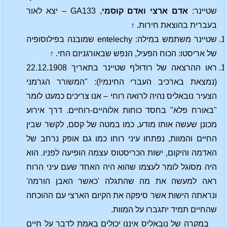
שטיינר:
אדם ארצי ואדם קוסמי
, GA133 – יצא לאור
בעברית בהוצאת חירות.
↑
שטיינר משתמש במילה: entelechy שמובנה בפילוסופיה
של אריסטו: הכוח הפעיל, הנפש שבאורגניזם החי.
↑
ראו ההרצאה של רודולף שטיינר בתאריך 22.12.1908
(נמצאת בארכיב העברי החינמי!): "המשורר הגרמני
הצעיר נובאליס נהיה לרואה רוחי – אנו צריכים כמעט לומר
"באורח פלא" בחסד כוחות אלוהיים-רוחיים. דרך אירוע
מכונן שעשה אותו מודע, כמו במטה של קסם, לקשר שבין
החיים והמוות, נפתחו עיני רוחו כמו גם אופק נרחב של
האדמה והיקום, ישות הכריסטוס עצמה הופיעה לפניו. הוא
היה מסוגל לומר לעצמו שהוא היה האחד שעם עיני הרוח
ראה למעשה את מה שהתגלה 'כאשר האבן הורמה'
ונראתה הישות אשר סיפקה את הקיום הארצי עם ההוכחה
שהחיים תמיד יתגברו על המוות.
במקרה של נובאליס איננו יכולים באמת לדבר על חיים