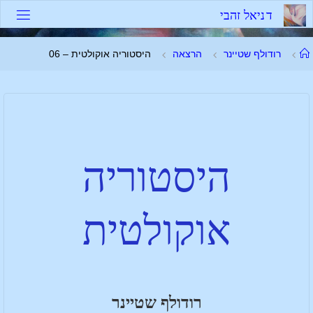
ד
נ
י
א
ל
ז
ה
ב
י
רודולף שטיינר
הרצאה
היסטוריה אוקולטית – 06
היסטוריה
אוקולטית
רודולף שטיינר