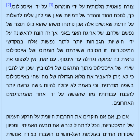
[2]
[1]
צורה פואטית מלכותית על ידי הומרוס,
על ידי אייסכילוס.
כך, לנוכח ההוד וההדר של דמויות שאין שני להן, עלינו להעלות
על הדעת שאנשים אלה אכן פיתחו משהו שהוא כולו תוצר של
נפשם שלהם, של אריגת האני באני, אך זה הונח לראשונה על
ידי הישויות הגבוהות יותר לתוך נפשות אלה במקדשי
המיסטריות. זו הסיבה ששירתם של הומרוס ושל אייסכילוס
נראית כה עמוקה וגדולה עד אינסוף. עם זאת, אין לשפוט את
שיריו של אייסכילוס מתוך התרגום של וילמוביץ, שכן יש להבין
כי לא ניתן להעביר את מלוא הגדוּלה של מה שחי באייסכילוס
בשפה מודרנית, וכי באמת לא יכולה להיות גישה גרועה יותר
להבנת עבודותיו מזו שהוגשה על ידי אחד מהמתרגמים
האחרונים.
אם כן, אם אנו חוקרים את התרבות היוונית על הרקע העמוק
של המיסטריות, נוכל להתחיל לנחש את טבעה האמיתי. ומכיוון
שסודות החיים בעולמות העל-חושיים הועברו בצורה אנושית