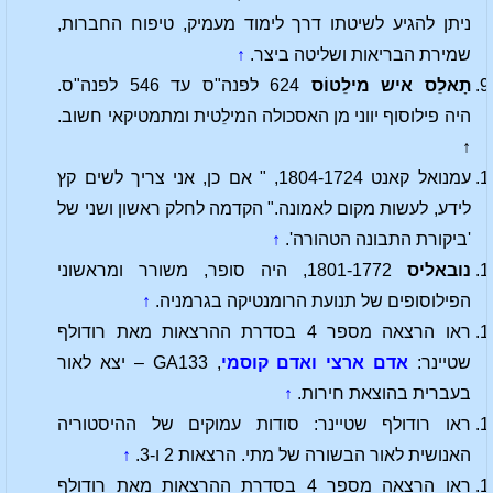
ניתן להגיע לשיטתו דרך לימוד מעמיק, טיפוח החברות,
שמירת הבריאות ושליטה ביצר.
↑
תָאלֵס איש מילֵטוֹס
624 לפנה"ס
עד
546 לפנה"ס
.
היה
פילוסוף
יווני
מן
האסכולה המילֵטית
ו
מתמטיקאי
חשוב.
↑
עמנואל קאנט 1804-1724, " אם כן, אני צריך לשים קץ
לידע, לעשות מקום לאמונה." הקדמה לחלק ראשון ושני של
'ביקורת התבונה הטהורה'.
↑
נובאליס
1801-1772, היה סופר, משורר ומראשוני
הפילוסופים של תנועת הרומנטיקה בגרמניה.
↑
ראו הרצאה מספר 4 בסדרת ההרצאות מאת רודולף
שטיינר:
אדם ארצי ואדם קוסמי
, GA133 – יצא לאור
בעברית בהוצאת חירות.
↑
ראו רודולף שטיינר: סודות עמוקים של ההיסטוריה
האנושית לאור הבשורה של מתי. הרצאות 2 ו-3.
↑
ראו הרצאה מספר 4 בסדרת ההרצאות מאת רודולף