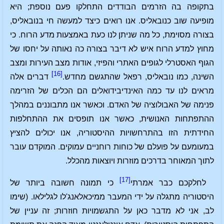
בתקופה בה הזרמים הבודדים התחלקו פעם נוספת; היא
מופיעה שוב כנובאליס. אנו רואים כיצד למעשה חי בנובאליס,
בצורה מסוימת, כל מה שניתן לנו כעת באמצעות מדע הרוח. כי
מחוץ למדע הרוח איש לא דיבר בצורה כה נאותה על יחסו של
הגוף האסטרלי לגופים האתרי והפיזי, אודות מצב העירות ומצב
[16]
השינה, כמו נובאליס, רפאל שהתגשם מחדש.
דברים אלה
מראים לנו עד כמה האינדיבידואלים הם הכלים של הזרימה
פנימה של האבולוציה של האדם. וכאשר אנו מתבוננים במהלך
ההתפתחות האנושית, כאשר אנו תופסים את ההתחלפות
החידתית הזו בהתרחשויות ההיסטוריה, אנו יכולים להציץ
במעומעם על פועלם של כוחות רוחניים עמוקים. המוקדם עובר
לתוך המאוחר בדרכים מוזרות ויוצאות מהכלל.
[17]
לחלקכם כבר אמרתי
כי תמונה חשובה ביותר של
היסטוריה מתגלה על ידי המעבר ממיכאלאנג'לו לגלילאו. (שימו
לב, אני לא מדבר כאן על התגשמויות חוזרות; זה עניין של