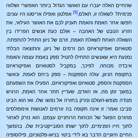
שהחיים האלה יעברו עם האושר הגדול ביותר האפשרי ושלווה
[9]
פנימית? לשאלה זו, תאלס,
אפלטון ואפילו אריסטו היו עונים:
חפשו אחר האמת והאמת תעניק לכם את האושר העילאי, את
הזרע הנובט של האהבה – אולם כעת אנשים הפרידו בין
השאלה האחת לשאלת האמת, וזרם של ניוון התחיל להתפתח.
סטואיזם ואפיקוראיזם הם זרמים של ניוון, והתוצאה הבלתי
נמנעת היא שאנשים התחילו להטיל ספק באמת עצמה והאמת
איבדה מכוחה. לפיכך, במקביל לסטואיזם ואפיקוראיזם
בתקופת הניוון, עולה הספקנות – ספק ביחס לאמת. וכאשר
הספקנות והספק, סטואיזם ואפיקוראיזם, הפעילו את השפעתם
במשך זמן מה, אז האדם, שעדיין חתר אחר האמת, הרגיש
מנודה מנפש-העולם ונזרק בחזרה אל נפשו שלו. ואז הוא הביט
סביבו ואמר: זו אינה תקופה בה זורמים לאנושות אימפולסים
מהזרם הפועל של הכוחות הרוחניים עצמם. הוא נזרק לאחור
לתוך חייו הפנימיים, לתוך ישותו הסובייקטיבית שלו. בהמשך
החיים היווניים הדבר בא לידי ביטוי בניאו-פלטוניזם, פילוסופיה