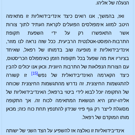
הנעלה של אליהו.
ואז, בהמשך, אנו רואים כיצד אינדיבידואליות זו מתאימה
היטב למזוג אימפולסים הפועלים לקראת העתיד לתוך צורות
אשר התאפשרו רק על ידי השפעת תקופת
התרבות-הפוסט-אטלנטית הרביעית. ככל שזה נראה לנו מוזר,
אינדיבידואליות זו מופיעה שוב בדמותו של רפאל, שאיחד
בציוריו את מה שפעל בכל תקופות הזמן כאימפולס הכריסטוס,
עם הצורות הנפלאות של התרבות היוונית. וכאן אנו יכולים להבין
[15]
כיצד הקארמה האינדיבידואלית של נפש
זו קשורה
להתגשמות החיצונית. זה נדרש מהתגשמות החיצונית שכוחה
של התקופה יוכל לבוא לידי ביטוי ברפאל; האינדיבידואליות של
אליהו-יוחנן היא הנושאת המתאימה לכוח זה. אך התקופה
מסוגלת לייצר רק גוף פיזי שנידון להתנפץ תחת כוח כזה; מכאן
מותו המוקדם של רפאל.
אינדיבידואליות זו נאלצה אז להשפיע על הצד השני של ישותה