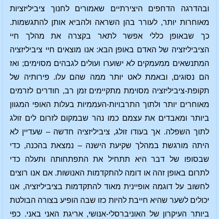
ובהדרגה הדחפים היצירתיים שאמורים לחנוך ציביליזציות
מאוחרות יותר, לעורר בהן השראה ולהביא אותן להתגשמות.
כך שבאופן כללי אפשר לתאר בקצרה את מהלך חיי
הציביליזציה של האדם באופן הבא: אנו מוצאים חיי ציביליזציה
המתנשאים ממעמקים לא ישוערו ועולים לגבהים מסוימים; ואז
הם נסוגים, ובאמת לאט יותר ממה שהם עלו. פירותיה של
תקופת-ציביליזציה מסוימת מתקיימים זמן רב, חודרים לזרמים
מאוחרים יותר ולתוך התרבויות-העממיות בעלות האופי המגוון
ביותר ומאבדים את עצמם כמו נהר שבמקום לזרום לים זולג
לתוך השפלה. אך בעודו זולג, ציביליזציה חדשה – שעדיין לא
היתה מורגשת במהלך שקיעת הישנה – נמצאת בהכנה, כדי
שבסופו של דבר היא תתחיל את התפתחותה ותעלה כדי
לתרום באופן זהה או דומה להתקדמות האנושות. אם אנו רוצים
לחשוב על דוגמה אופיינית מאוד להתקדמות בציביליזציה, אנו
יכולים לשער שהיא חייבת להיות כזו שבה הופיע בצורה הבולטת
ביותר העיקרון של האוניברסלי-אנושי, אריגת האני באני. כפי