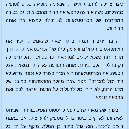
כיצד צריכה להתנהג אישיות שבעיניה מופיעה כל פילוסופיה
כניהיליזם, כשהיא רוצה לחפש את הרוח מהמציאות וגם בצורה
המודרנית של הכריסטיאניות לא יכולה למצוא את אותה
הרוחיות.
הדבר יתברר תמיד ביתר שאת שהאנושות תכיר את
האימפולסים הגדולים והעומק כולו של הכריסטיאניות רק דרך
מדע הרוח, כשכאן יכולים לומר: את הכריסטיאניות הכירו עד כה
רק בחלקה הקטן ביותר. אותה התודעה לא היתה נמצאת אצל
ניטשה, את הכריסטיאניות הוא הכיר בצורה לא נכונה. מדוע לא
היה יכול להכירה? מפני שאת מהלך ההתפתחות במובנו של
מדע הרוח, לא היה יכול להעלות על הדעת. אראה לכם זאת
בהבאת דוגמא.
בערך שש מאות שנים לפני כריסטוס הופיע בודהה, שביחס
לאישיותו לא קיים ביטוי גדול מספיק להערצתו, אם באמת
רוצים להכירו. הוא גדל בתור בן המלך, מוקף על ידי כל