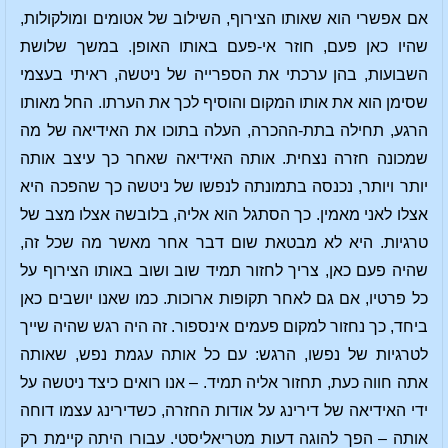
אם אפשרי הוא שאותו הצירוף, השילוב של אטומים ומולקולות,
שהיו כאן פעם, חוזר אי-פעם באותו האופן. במשך שלושת
השבועות, בהן ערכתי את הספרייה של ניטשה, ראיתי בעצמי
שסימן הוא את אותו המקום והוסיף לכך את הערתו. החל מאותו
הרגע, תחילה בתת-ההכרה, העלה בתוכו את האידיאה של מה
שמכונה חזרה נצחית. אותה האידיאה שאחר כך עיצב אותה
יותר ויותר, נכנסה בתמונתה לנפשו של ניטשה כך שהפכה היא
אצלו לאני מאמין. כך הסתגל הוא אליה, בלובשה אצלו מצב של
טרגיות. היא לא מבטאת שום דבר אחר מאשר מה שכל זה,
שהיה פעם כאן, צריך לחזור תמיד שוב ושוב באותו הצירוף על
כל פרטיו, אם גם לאחר תקופות ארוכות. כמו שאנו יושבים כאן
ביחד, כך נחזור למקום פעמים אינספור. זה היה רגש שהיה שייך
לטרגיות של נפשו, הרגש: עם כל אותה עגמת נפש, שאותה
אתה חווה כעת, תחזור אליה תמיד. – אנו רואים כיצד ניטשה על
ידי האידיאה של דירינג על אודות החזרה, כשדירינג עצמו דוחה
אותה – הפך להוגה דעות מטריאליסטי. עבורו היתה קיימת רק