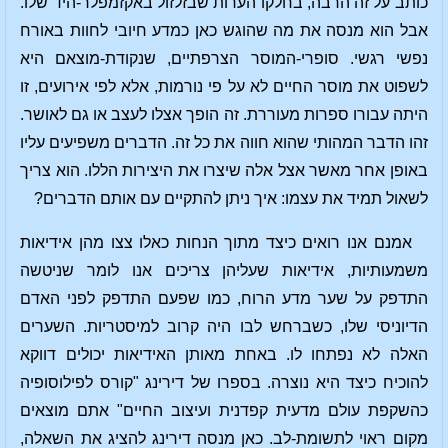
כותב על זה הרבה, בחלקו הערות שבזלזול באקזמפלר-היד שלו.
אבל הוא מנסה את מה שהוגש כאן כמדע חיובי לחוות באורח
נפשי רגשי. סופרי-המוסר הצרפתיים, שנקודת-מוצאם היא
לשפוט את מוסר החיים לא על פי נורמות, אלא לפי אירועים, זו
היתה עבורו ספרות מעוררת. זה הופך אצלו לעצב או גם לאושר.
זהו הדבר המהותי שהוא חווה את כל זה. הדברים משפיעים עליו
באופן אחר מאשר אצל אלה שיצרו את היצירות הללו. הוא צריך
לשאול תמיד את עצמו: איך ניתן להתקיים עם אותם הדברים?
אמנם אנו רואים כיצד מתוך הנחות כאלו צצו מהן אידיאות
משמעותיות, אידיאות שעליהן צריכים אנו לומר שניטשה
התדפק על שער מדע הרוח, כמו שפעם התדפק לפני האדם
הדיוניסי שלו, כשברחש לבו היה קרוב למיסטריות. השערים
האלה לא נפתחו לו. באחת מאותן האידיאות יכולים דווקא
להוכיח כיצד היא נוצרה. בספרו של דירינג "קורס לפילוסופיה
כהשקפת עולם מדעית קפדנית ועיצוב החיים" אתם מוצאים
מקום ראוי לתשומת-לב. כאן מנסה דירינג להציג את השאלה,