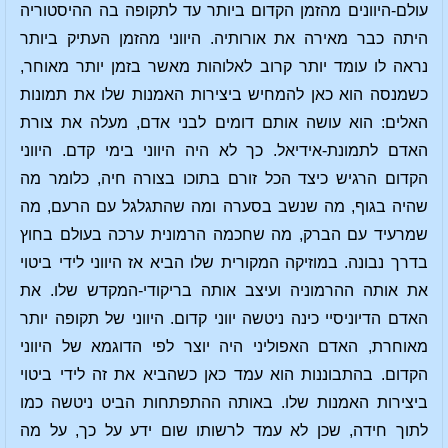
עולם-היוונים מהזמן הקדום ביותר עד לתקופה בה ההיסטוריה
היתה כבר מאירה את אורותיה. היווני מהזמן העתיק ביותר
נראה לו עומד יותר קרוב לאלוהות מאשר בזמן יותר מאוחר,
כשמנסה הוא כאן להמחיש ביצירות האמנות שלו את תמונות
האלים: הוא עושה אותם דומים לבני אדם, מעלה את צורת
האדם לתמונת-אידיאל. כך לא היה היווני בימי קדם. היווני
הקדום הרגיש כיצד הכל זורם בתוכו בצורה חיה, כלומר מה
שהיה בגוף, מה שנשב בסערה ומה שהתגלגל עם הרעם, מה
שמרעיד עם הברק, מה שחכמה הרמונית ערכה בעולם בחוץ
בדרך נבונה. במוזיקה המקורית שלו הביא אז היווני לידי ביטוי
את אותה ההרמוניה ועיצב אותה בריקודי-המקדש שלו. את
האדם הדיוניסיי כינה ניטשה יווני קדום. היווני של תקופה יותר
מאוחרת, האדם האפוליני היה יוצר לפי הדוגמא של היווני
הקדום. בהתבוננות הוא עמד כאן כשהביא את זה לידי ביטוי
ביצירות האמנות שלו. באותה ההתפתחות הביט ניטשה כמו
לתוך חידה, שכן לא עמד לרשותו שום ידע על כך, על מה