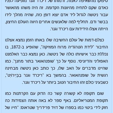
סיפוקו מהשאיפה לאמת. ודמותו של ריכרד וגנר מופיעה לפניו
כאדם שקם לתחיה מהיוונות הקדומה. זה היה משהו מהאושר
עבור ניטשה לגדול ליד אדם יוצא דופן כזה, שהיה מהלך לידו
בבשר ודם. תחליף למה שלאנשים אחרים היווה העולם החיצון,
הייתה אצלו הידידות עם ריכרד וגנר.
כצלם-דמות של עולם החשיבה שלו באותו הזמן נמצא אצלנו
החיבור "לידת הטרגדיה מרוח המוזיקה", שהופיע ב-1872, בו
נכללת כבר אישיותו כולה של ניטשה. כאן נמצא כבר האלמנט
האפוליני והדיוניסי. נוסף על כך 'שופנהאואר בתור מחנך'. כמו
שהיינו מדברים על האב שלו, כך כותב כאן ניטשה מבחינה
רגשית על שופנהאואר. בהמשך בא "ריכרד וגנר בְבָּיְירוֹיְט",
כשבעיני כולם זהו החיבור הטוב ביותר על ריכרד וגנר.
שום תקופה לא קשורה קשר כה הדוק עם הקרתנות כמו
תקופת המטריאליזם. באף ספר לא באה אותה הצמידות כה
חזק לידי ביטוי כמו בספרו של דויד פרידריך שטראוס: "חייו של