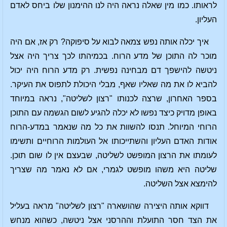
לראותו. כמו מין שאלה נראה היה לנו ההימנון שלו ביחס לאדם
העליון.
איך יכלה אותה נפש צמאה לבוא על סיפוקה? רק אז, אם היה
מוכר לה התוכן של מדע הרוח. בכמיהתו לכך צריך היה אצל
ניטשה להישפך דם מבחינה נפשית. רק מדע הרוח היה יכול
להביא לו את מה שאליו שאף, מבלי היכולת לתפוס את העיקר.
בספר האחרון, שרצה לכנותו "רצון לשליטה", נראה במיוחד
באופן מדויק כיצד נפשו לא יכלה להגיע לשום הגשמה עם התוכן
הרוחי המיוחל. תנסו להשוות את כל מה שנאמר במדע-הרוח
אודות האדם העליון והשתייכותו אל העולמות הרוחיים ותשימו
לעומתו את הרצון המופשט לשליטה, שבעצם אין לו שום תוכן.
שליטה היא משהו מופשט לגמרי, אם לא נאמר מה שצריך
להימצא אצל השליטה.
דווקא אותה היצירה שהושארה "רצון לשליטה" מראה בעליל
את הצד חסר התועלת וההרסני אצל ניטשה, כשהוא מנחש