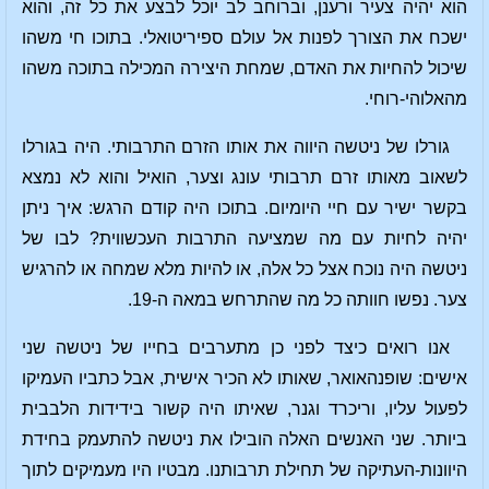
הוא יהיה צעיר ורענן, וברוחב לב יוכל לבצע את כל זה, והוא
ישכח את הצורך לפנות אל עולם ספיריטואלי. בתוכו חי משהו
שיכול להחיות את האדם, שמחת היצירה המכילה בתוכה משהו
מהאלוהי-רוחי.
גורלו של ניטשה היווה את אותו הזרם התרבותי. היה בגורלו
לשאוב מאותו זרם תרבותי עונג וצער, הואיל והוא לא נמצא
בקשר ישיר עם חיי היומיום. בתוכו היה קודם הרגש: איך ניתן
יהיה לחיות עם מה שמציעה התרבות העכשווית? לבו של
ניטשה היה נוכח אצל כל אלה, או להיות מלא שמחה או להרגיש
צער. נפשו חוותה כל מה שהתרחש במאה ה-19.
אנו רואים כיצד לפני כן מתערבים בחייו של ניטשה שני
אישים: שופנהאואר, שאותו לא הכיר אישית, אבל כתביו העמיקו
לפעול עליו, וריכרד וגנר, שאיתו היה קשור בידידות הלבבית
ביותר. שני האנשים האלה הובילו את ניטשה להתעמק בחידת
היוונות-העתיקה של תחילת תרבותנו. מבטיו היו מעמיקים לתוך