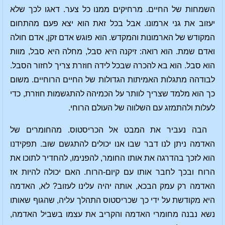
השמחות של החיים. מרחיקים ממנו כל צער. דאגו לכך שלא
יעזוב את גני ארמונו. אבל בכל זאת הוא יצא פעם מהתחום
המקודש של הארמונות והמקדש. הוא פוגש אדם זקן, אדם חולה
ואדם שמת. הוא רואה: זיקנה היא סבל, מחלה היא סבל, מוות
הוא סבל. הוא בא להכרה שבכל לידה חוזרת צריך לחזור הסבל.
לבודהה מתגלות האמיתות הגדולות של החיים הרוחיים. משום
כך הוא מלמד שצריך לוותר על הכמיהה להתגשמות חוזרת, כדי
לעלות ולהתמזג עם השלווה של העולם הרוחי.
הבה נעביר את המבט אל הכריסטוס. מהחומרים של
האדמה ניתן לנו דבר שבו אנו יכולים להתגשם שוב. תפקידנו
הוא לזכך בהדרגה את אותו החומר, להפנימו, להחדיר לתוכו את
הרוח ובכך לחבר אותו עם קיום-הרוח. האם יכולה להיות אז
האדמה רק עמק הבכא, אותה יהיה עלינו לעזוב? לא, האדמה
היא מקודשת על ידי כך שכריסטוס התהלך עליה, שהגוף שאותו
נשא נבנה מחומרי האדמה והקריב את עצמו בשביל האדמה,