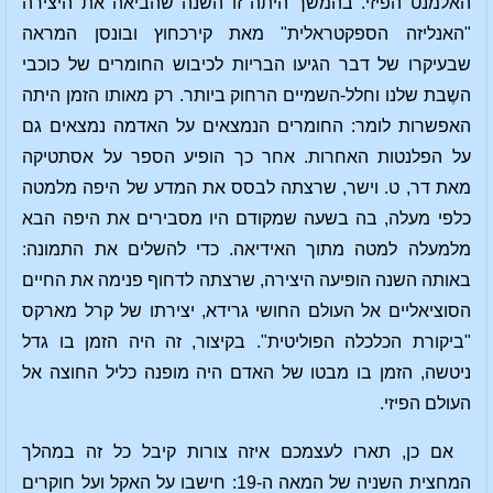
האלמנט הפיזי. בהמשך היתה זו השנה שהביאה את היצירה
"האנליזה הספקטראלית" מאת קירכחוץ ובונסן המראה
שבעיקרו של דבר הגיעו הבריות לכיבוש החומרים של כוכבי
השֶבת שלנו וחלל-השמיים הרחוק ביותר. רק מאותו הזמן היתה
האפשרות לומר: החומרים הנמצאים על האדמה נמצאים גם
על הפלנטות האחרות. אחר כך הופיע הספר על אסתטיקה
מאת דר, ט. וישר, שרצתה לבסס את המדע של היפה מלמטה
כלפי מעלה, בה בשעה שמקודם היו מסבירים את היפה הבא
מלמעלה למטה מתוך האידיאה. כדי להשלים את התמונה:
באותה השנה הופיעה היצירה, שרצתה לדחוף פנימה את החיים
הסוציאליים אל העולם החושי גרידא, יצירתו של קרל מארקס
"ביקורת הכלכלה הפוליטית". בקיצור, זה היה הזמן בו גדל
ניטשה, הזמן בו מבטו של האדם היה מופנה כליל החוצה אל
העולם הפיזי.
אם כן, תארו לעצמכם איזה צורות קיבל כל זה במהלך
המחצית השניה של המאה ה-19: חישבו על האקל ועל חוקרים