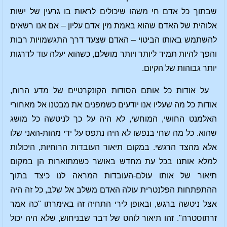
שבתוך כל אדם חי משהו שיכולים לראות בו גרעין של ישות
אלוהית של האדם שהוא באמת מין אדם עליון – אם אנו רשאים
להשתמש באותו הביטוי – האדם שצעד דרך התגשמויות רבות
והפך להיות תמיד ליותר ויותר מושלם, כשהוא יעלה עוד לדרגות
יותר גבוהות של הקיום.
על אודות כל אותם הסודות הקונקרטיים של מדע הרוח,
אודות כל מה שעליו אנו יודעים כשמפנים את מבטנו אל מאחורי
האלמנט החושי, המוחשי, לא היה על כך לניטשה כל מושג
שהוא. כל מה שחי בנפשו לא היה נתפס על ידי מהות-האני שלו
אלא מהצד הרגשי. במקום תיאור העובדות הרוחיות, היכולות
למלא אותנו בכל עת מחדש באושר כשמתוארות הן במקום
תיאור של אותו עולם-העובדות המראה לנו כיצד בתוך
ההתפתחות הפלנטרית עולה האדם משלב אל שלב, כל זה היה
אצל ניטשה ברגש, ובאופן לירי התחיה זה באימרתו "כה אמר
זרתוסטרה". זהו תיאור לוהט של דבר שבניחוש, שלא היה יכול