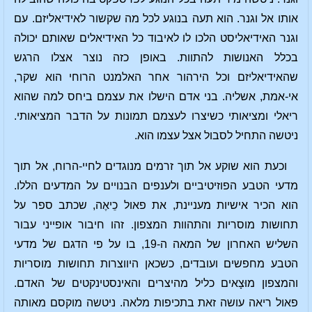
אותו אל וגנר. הוא תעה בנוגע לכל מה שקשור לאידיאליזם. עם
וגנר האידיאליסט הלכו לו לאיבוד כל האידיאלים שאותם יכולה
בכלל האנושות להתוות. באופן כזה נוצר אצלו הרגש
שהאידיאליזם וכל הירהור אחר האלמנט הרוחי הוא שקר,
אי-אמת, אשליה. בני אדם הישלו את עצמם ביחס למה שהוא
ריאלי ומציאותי כשיצרו לעצמם תמונות על הדבר המציאותי.
ניטשה התחיל לסבול אצל עצמו הוא.
וכעת הוא שוקע אל תוך זרמים מנוגדים לחיי-הרוח, אל תוך
מדעי הטבע הפוזיטיביים ולענפים הבנויים על המדעים הללו.
הוא הכיר אישיות מעניינת, את פאול כֵיאֶה, שכתב ספר על
תחושות מוסריות והתהוות המצפון. זהו חיבור אופייני עבור
השליש האחרון של המאה ה-19, בו על פי הדגם של מדעי
הטבע מחפשים ועובדים, כשכאן היווצרות תחושות מוסריות
והמצפון מוּצָאים כליל מהיצרים והאינסטינקטים של האדם.
פאול ריאה עושה זאת בתכיפות מלאה. ניטשה מוקסם מאותה