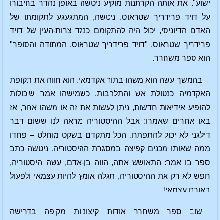
ישוע". את אותה הקרתנות מוקיע ניטשה באופן נהדר בחיבורו
על דויד פרידריך שטראוס. ניטשה, המתגעגע לתקומתו של
האדם הדיוניסי, יכול היה להתקומם כנגד צרות-העין של דויד
פרידריך שטראוס. "דויד פרידריך שטראוס, המתודה והסופר"
הוא ספר משחרר.
בהמשך עשה הוא משהו בתור אקדמאי. הוא חווה את תקופת
האקדמיה כנטולת אש והתלהבות. כשמישהו אמר שיכולות
להופיע אידיאות חדשות, ניתן לעשות את זה או משהו אחר, אז
באו אחרים שאמרו: אבל ההיסטוריה מראה לנו ששום דבר
דילגני לא יכול להתפתח, הכל מתקדם בשקט מוחלט – פחדו
ממה שאותו מכנים קפיצה במסגרת ההיסטוריה. ניטשה כתב
ספר בו אמר: התאושש אתה, הווה בן-אדם, עשה היסטוריה,
חפש לא רק את ההיסטוריה, תגלה אומץ להיות עצמאי ולפעול
באורח עצמאי!
שוב ספר משחרר אודות קיצוניות מקיפה בדרישה