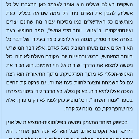
השקפת העולם שעליה הוא אומר לעצמו: כאן התגברו על כל
אשליה, להבין את האדם ניתן רק ממה שנראה בעליל. כעת
מורגשים כל האידיאלים כמו מסיכות עבור מה שהינם יצרים
ואינסטינקטים. ב"אנושי, יותר-מידי-אנושי", ספר המופיע כעת
בצורה אפוריסטית, מנסה הוא להציג כיצד בעיקרו של דבר כל
האידיאלים אינם משהו המוביל מעל לאדם, אלא דבר המושרש
ביותר-מהאנושי, ברגש ובחיי יום-יום. מקודם מעולם לא היה יכול
ניטשה למצוא את הדרך ישירות אל חיי היומיום. הוא הכיר את
האנושי-הכללי לא מתוך הפרקטיקה. מתוך התיאוריה הוא רצה
עם כל השמחה והצער לחוות כעת את זה. גם פרקטיקת החיים
הפכה אצלו לתיאוריה. באופן נפלא בא הדבר לידי ביטוי ביצירתו
בספר "עמוד השחר". הכל מופיע כאן לפניו לא רק מופרך, אלא
מה שהפך לקר, כמו מונח על קרח.
בסיפוק מיוחד התעמק ניטשה בפילוסופית-המציאות של אוגן
דירינג. הוא הקסים אותו, אבל הוא לא ענה אמן אחריו. הוא