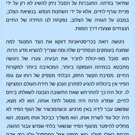
שתיאר בודהה. התגברות על הסבל ניתן להשיג לא רק על ידי
פניית עורף לחיים, אלא על ידי השתנות הנפש. בנשיאת הצלב,
במבט על הגוויה של הצלוב, נפקחת לנו החידה של החיים
הנצחיים שצעדו דרך המוות.
ניטשה רואה בכריסטיאניות דווקא את הצד המנוגד למה
שמונח בעומקים הנסתרים שלה ומה שצריך להוציא מדע הרוח.
הוא סובל מאי-יכולת להכיר את הבעיה. צערו של ניטשה
מתבטא בכמיהה העמוקה ביותר, המכאיבה ביותר למקורות
החיים. מסיבת הקשר החזק, הבלתי מספיק של רוחו עם גופו
הפיזי אין ביכולתו להגיע לפתרון הנכון של חידת-העולם המציקה
לו. יכול היה כך להתרחש שאת התשובה הנכונה לשאלתו ביחס
לחיים, שמדע הרוח היה מסוגל לתת אותה, הוא לא מצא,
שפשוט עבר ליַדה באין מרגיש. וכשהמכשיר של הגוף הפיזי לא
היה יכול עוד לשרת אותו, הוא משליך כביכול אותו מעצמו, הוא
מחליט להיפטר מהגוף הפיזי שנשאר בלתי-שמיש עבור ההוגה,
מרחף כאילו מעליו. הוא מופיע אצל המסתכל עליו כמו אדם