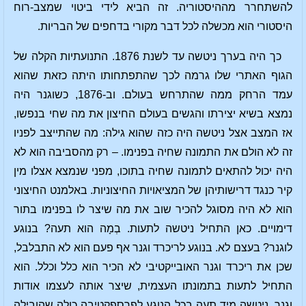
להשתחרר מההיסטוריה. זה הביא לידי ביטוי שמצב-רוח
היסטורי הוא מכשלה לכל דבר מקורי בדחפים של הבריות.
כך היה בערך ניטשה עד לשנת 1876. התנועתיות הקלה של
הגוף האתרי שלו גרמה לכך שהתפתחותו היתה כזאת שהוא
עמד הרחק ממה שהתרחש בעולם. וב-1876, כשוגנר היה
נמצא בשיא יצירתו והגשים בעולם החיצון את מה שחי בנפשו,
אז המצב אצל ניטשה היה כזה שהוא גילה: מה שהתייצב לפניו
זה לא הולם את התמונה שחיה בפנימו. – רק מהסביבה הוא לא
היה יכול להתאים לתמונה שחיה בתוכו, מפני שנמצא אצלו מין
קיר כנגד דרישותיהן של המציאויות החיצוניות. באלמנט החיצוני
הוא לא היה מסוגל להכיר שוב את מה שיצר לו בפנימו בתור
דימויים. כאן התחיל ניטשה לתעות. בְמָה הוא תעה? בנוגע
לוגנר? בעצם לא. בנוגע לריכרד וגנר אף פעם הוא לא התבלבל,
שכן את ריכרד וגנר האובייקטיבי לא הכיר הוא כלל וכלל. הוא
התחיל לתעות בתמונתו העצמית, שיצר אותה לעצמו אודות
וגנר. ניטשה מיד תעה בכל הנוגע לפרספקטיבה כולה שהובילה