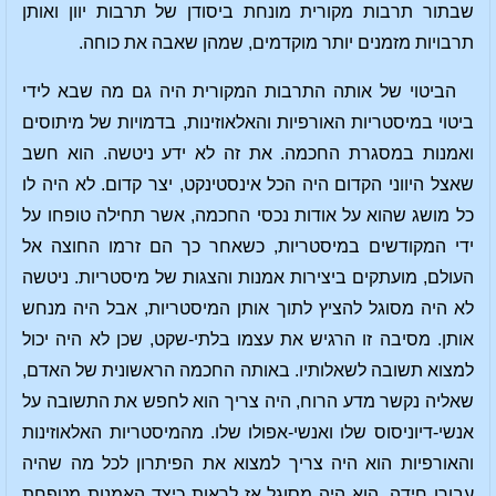
שבתור תרבות מקורית מונחת ביסודן של תרבות יוון ואותן
תרבויות מזמנים יותר מוקדמים, שמהן שאבה את כוחה.
הביטוי של אותה התרבות המקורית היה גם מה שבא לידי
ביטוי במיסטריות האורפיות והאלאוזינות, בדמויות של מיתוסים
ואמנות במסגרת החכמה. את זה לא ידע ניטשה. הוא חשב
שאצל היווני הקדום היה הכל אינסטינקט, יצר קדום. לא היה לו
כל מושג שהוא על אודות נכסי החכמה, אשר תחילה טופחו על
ידי המקודשים במיסטריות, כשאחר כך הם זרמו החוצה אל
העולם, מועתקים ביצירות אמנות והצגות של מיסטריות. ניטשה
לא היה מסוגל להציץ לתוך אותן המיסטריות, אבל היה מנחש
אותן. מסיבה זו הרגיש את עצמו בלתי-שקט, שכן לא היה יכול
למצוא תשובה לשאלותיו. באותה החכמה הראשונית של האדם,
שאליה נקשר מדע הרוח, היה צריך הוא לחפש את התשובה על
אנשי-דיוניסוס שלו ואנשי-אפולו שלו. מהמיסטריות האלאוזינות
והאורפיות הוא היה צריך למצוא את הפיתרון לכל מה שהיה
עבורו חידה. הוא היה מסוגל אז לראות כיצד האמנות מטפחת