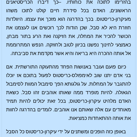
בהזרימו לתוכה את כוחותיו. –כך דיברו הכריסטיאנים
הראשונים, האדם בכל סידרת חיים קולט לתוכו משהו
מעיקרון-כריסטוס. בכך בהדרגה הוא מזכך את עצמו. היוולדות
חוזרת היא לא סבל, שכן הודות לכך רוכשים אנו לעצמנו את
הכושר להכיר את המחלה, את הזיקנה ואת הרע בתור מבחן,
כאמצעי לחינוך נפשנו בכיוון לטוב ולחוזקה. הנפש המתרוממת
אל אותה ההכרה היא בריאה והיא אשר מקדמת את סביבתה.
כיום פועם ועובר באנושות הפחד מהתעוקה התורשתית. אם
בני אדם יתנו שוב לאימפולס-כריסטוס לפעול בתוכם אז יוכלו
להתגבר על המחלות. על גולגותא הפך סימבול המוות לסימבול
הגאולה. להיות מופרד ממה שאותו אוהבים זהו סבל. כשאת
האדם מלהיט עיקרון-כריסטוס, בכל זאת יכולים להיות תמיד
מאוחדים עם אלה שאותם אנו אוהבים. לומדים בהדרגה לחוות
את אותה ההתאחדות כמציאות.
באופן כזה הופכים ומשתנים על ידי עיקרון-כריסטוס כל הסבל