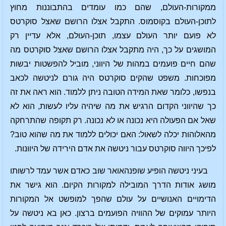
ממקורות-העולם, שהם כמו עומדים בהתבוננות מחוץ
לתוכן-העולם בקוסמוס. התקבל אצלו הרושם שאצל סוקרטס
לא פועם יותר העולם עצמו, תוכן-העולם, אלא עדיין רק
המושגים על כך, היה מתקבל אצלו הרושם שאצל סוקרטס מה
שהם חיים פועמים במהות של היווני, מוביל להפשטות יבשות
מפוכחות. משפט שהקים סוקרטס היה גורם לניטשה לכאב
בנפשו, כלומר שאת המידה הטובה ניתן ללמוד. הוא ראה את זה
כך שהיווני הקדום הרגיש את מה שיהיה עליו לעשות, הוא לא
שאל אם הפעולה היא נכונה או לא נכונה. רק תקופה שהתרחקה
מהאלוהות יכלה לשאול: האם יכולים ללמוד את מה שהוא טוב?
לפיכך היווה סוקרטס עבור ניטשה את אדם הירידה של היוונות.
בעיני ניטשה הופיע שופנהאואר שוב כאדם אשר עמד לרשותו
מושג אודות הדרך המובילה למקורות הקיום. הוא גישר את
הדימויים האנושיים על עולם שהפך למופשט אל המקורות
היותר עמוקים של ההוויה הפועמים ברצון. כאן בא ניטשה על