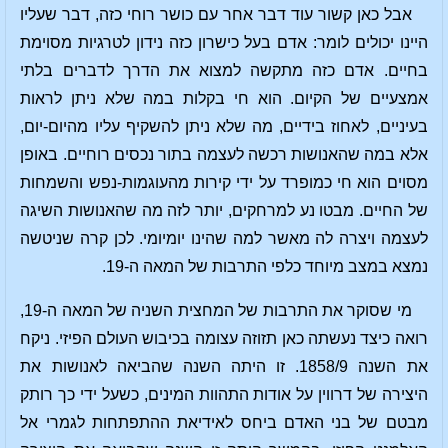
אבל כאן קשור עוד דבר אחר עם כושר רוחי כזה, דבר שעליו
היינו יכולים לומר: אדם בעל כישרון כזה נידון לטרגיות מסוימת
בחיים. אדם כזה מתקשה למצוא את הדרך לדברים בלתי
אמצעיים של הקיום. הוא חי בקלות במה שלא ניתן לראות
בעיניים, לאחוז בידיים, מה שלא ניתן להשקיף עליו מהיום-יום,
אלא במה שהאנושות רכשה לעצמה בתור נכסים רוחיים. באופן
מסוים הוא חי כמופרד על ידי קירות מהעוגמות-נפש והשמחות
של החיים. מבטו נע למרחקים, יותר לזה מה שהאנושות השיגה
לעצמה ויצרה לה מאשר למה שהינו יומיומי. לכן קרה שניטשה
נמצא במצב מיוחד כלפי התרבות של המאה ה-19.
מי שסוקר את התרבות של המחצית השניה של המאה ה-19,
רואה כיצד נעשתה כאן תזוזה עצומה בכיבוש העולם הפיזי. ניקח
את השנה 1858/9. זו היתה השנה שהביאה לאנושות את
היצירה של דרווין על אודות התהוות המינים, כשעל ידי כך רותק
מבטם של בני האדם ביחס לאידיאת ההתפתחות לגמרי אל