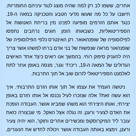
אחרים, ששמו לב רק למה שהיה מוצג לנגד עיניהם החומריות.
חישבו על כל מה שעשו מדעי הטבע והטכניקה במאה ה-19.
כנגד אותם הזרמים מופיעה לפנינו מין בריחת האנושות אל
הספיריטואליות, כשבאותו הזמן חוגים נרחבים נתפסו
לפילוסופיה של שופנהאואר. רק האינטרס כלפי הפילוסופיה של
שופנהאור מראה שנפשות של בני אדם ברחו למשהו אשר צריך
היה להעניק סיפוק רוחי. בהמשך אנו רואים כיצד אחד האישים
הגדולים של המאה ה-19, ריכרד וגנר, מנסה באופן אחר לתת
לאלמנט הספיריטואלי לזרום שוב אל תוך התרבות.
ניטשה העמיד את עצמו אל תוך אותו הזרם התרבותי. איך
הוא עשה זאת? אלה שנזכרו לעיל נכנסו אל אותו הזרם באופן
יצירתי, ואותו היצירתי הוא משהו שמביא אושר. העבודה הופכת
את האדם לצעיר ורענן. זה נגלה אצל האקל. מי שבצורה כזאת
עובר ליד המיקרוסקופ ומכשירים אחרים וחוקר, הוא יהיה צעיר
ורענן, וימצא באותה העבודה אושר ויכולת לחדש את הנעורים,