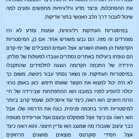
את ההסתכלות, וכיצד מדע ורליגיוזיות מחפשים ופונים למה
שיכול לעבור דרך הלב האנושי בתור אדיקות.
במיסטריות העתיקות רליגיוזיות, אמנות ומדע לא היו
מופרדים זה מזה. הם נבעו משורש אחד. אם כן, המיסטריות
הקדומות הן מאותו השורש. אצל העמים המובילים של ימי-קדם
הם טופחו ביעילות באתרים נסתרים ועובדו לפעולות של פולחן.
הירידה של החכמה הקדומה הוצגה לתלמידים שהתקבלו
במיסטריות העתיקות. זה נשאר נסתר עבור ניטשה, משום כך
לא היה יכול למצוא את הקשר שאותו חיפש. כאן באופן טרגי
יכולה להופיע לפניו במובנו הוא ההתפתחות שבירידה של חיי
הרוח היוונים. הוא רואה, כיצד עוד איסכילוס, שעמד קרוב ביותר
למיסטריות חדור בחכמה פנימית, בונה את הדרמה שלו. אבל
הוא רואה גם כיצד אצל סופוקלס ובעצם אצל אוריפידס מטופח
כבר עיצוב שעבורו מה שמוצג הוא עדיין חיצוני. והוא רואה כיצד
אצל חסידי סוקרטס מוצאים מושגים הרחוקים