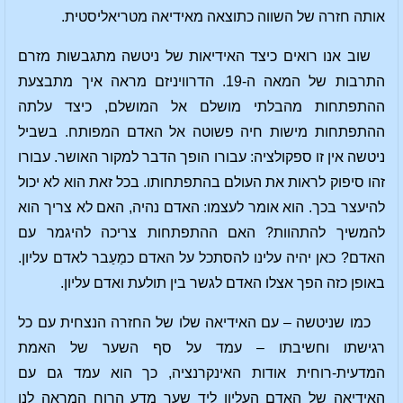
אותה חזרה של השווה כתוצאה מאידיאה מטריאליסטית.
שוב אנו רואים כיצד האידיאות של ניטשה מתגבשות מזרם
התרבות של המאה ה-19. הדרוויניזם מראה איך מתבצעת
ההתפתחות מהבלתי מושלם אל המושלם, כיצד עלתה
ההתפתחות מישות חיה פשוטה אל האדם המפותח. בשביל
ניטשה אין זו ספקולציה: עבורו הופך הדבר למקור האושר. עבורו
זהו סיפוק לראות את העולם בהתפתחותו. בכל זאת הוא לא יכול
להיעצר בכך. הוא אומר לעצמו: האדם נהיה, האם לא צריך הוא
להמשיך להתהוות? האם ההתפתחות צריכה להיגמר עם
האדם? כאן יהיה עלינו להסתכל על האדם כמַעַבר לאדם עליון.
באופן כזה הפך אצלו האדם לגשר בין תולעת ואדם עליון.
כמו שניטשה – עם האידיאה שלו של החזרה הנצחית עם כל
רגישתו וחשיבתו – עמד על סף השער של האמת
המדעית-רוחית אודות האינקרנציה, כך הוא עמד גם עם
האידיאה של האדם העליון ליד שער מדע הרוח המראה לנו