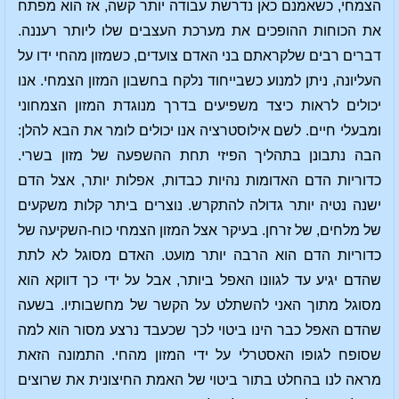
הצמחי, כשאמנם כאן נדרשת עבודה יותר קשה, אז הוא מפתח
את הכוחות ההופכים את מערכת העצבים שלו ליותר רעננה.
דברים רבים שלקראתם בני האדם צועדים, כשמזון מהחי ידו על
העליונה, ניתן למנוע כשבייחוד נלקח בחשבון המזון הצמחי. אנו
יכולים לראות כיצד משפיעים בדרך מנוגדת המזון הצמחוני
ומבעלי חיים. לשם אילוסטרציה אנו יכולים לומר את הבא להלן:
הבה נתבונן בתהליך הפיזי תחת ההשפעה של מזון בשרי.
כדוריות הדם האדומות נהיות כבדות, אפלות יותר, אצל הדם
ישנה נטיה יותר גדולה להתקרש. נוצרים ביתר קלות משקעים
של מלחים, של זרחן. בעיקר אצל המזון הצמחי כוח-השקיעה של
כדוריות הדם הוא הרבה יותר מועט. האדם מסוגל לא לתת
שהדם יגיע עד לגוונו האפל ביותר, אבל על ידי כך דווקא הוא
מסוגל מתוך האני להשתלט על הקשר של מחשבותיו. בשעה
שהדם האפל כבר הינו ביטוי לכך שכעבד נרצע מסור הוא למה
שסופח לגופו האסטרלי על ידי המזון מהחי. התמונה הזאת
מראה לנו בהחלט בתור ביטוי של האמת החיצונית את שרוצים