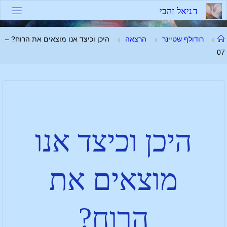
ד
נ
י
א
ל
ז
ה
ב
י
רודולף שטיינר
הרצאה
היכן וכיצד אנו מוצאים את הרוח? –
07
היכן וכיצד אנו
מוצאים את
הרוח?