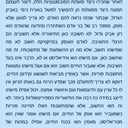
לאחר שהכירו כיצד פועלות הסובסטנציות הללו, ליצור לעצמם
תמונה כיצד מסוגלות הן להמשיך לפעול באורח כימי באביק
הגדול, שבתור שכזה נראה להם האדם. לא צריך לטעון שלא
מזמן, מספר רב של בני אדם השתחררו מהדעה שהאדם הוא
רק אביק גדול. לא חשובה כאן התיאוריה אלא חשובים הם
הרגלי החשיבה. לאדם העוסק בפרקטיקה חשוב לא מה
שמישהו חושב, אלא מה הן ההשפעות של מחשבותיו. זה מה
שחשוב כאן. אם מישהו הוא אידיאליסט או לא, הדבר אינו בעל
חשיבות, אלא שעבור החיים חשוב הוא אם אצל מישהו נמצאות
מחשבות פוריות, אשר באופיין מביאות לשגשוג וקידום החיים.
דווקא לא צריך להתעלם מכך שמדע הרוח גם באותו הכיוון אין
לו כל עניין עם הדוגמאות ועם איזושהי אמונה. ויכול אפילו מישהו
לייצג במידה כה רבה את התיאוריות הספיריטואליות ביותר: לא
זה הוא החשוב, אלא שהמחשבות האלו תהיינה פוריות
כשמעביר הוא אותן אל החיים. אם מישהו אומר שאין הוא
מטריאליסט, מאמין הוא בכוח החיים, אפילו במהות של