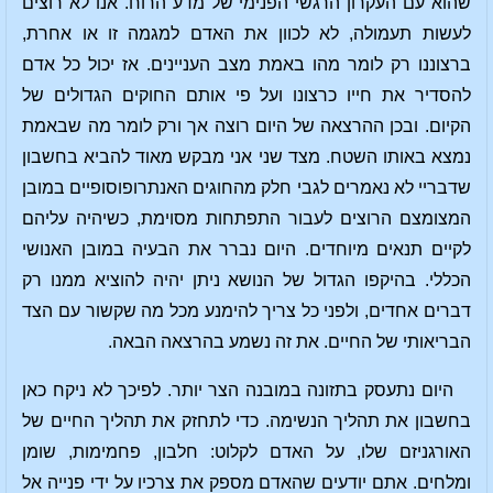
שהוא עם העקרון הרגשי הפנימי של מדע הרוח. אנו לא רוצים
לעשות תעמולה, לא לכוון את האדם למגמה זו או אחרת,
ברצוננו רק לומר מהו באמת מצב העניינים. אז יכול כל אדם
להסדיר את חייו כרצונו ועל פי אותם החוקים הגדולים של
הקיום. ובכן ההרצאה של היום רוצה אך ורק לומר מה שבאמת
נמצא באותו השטח. מצד שני אני מבקש מאוד להביא בחשבון
שדבריי לא נאמרים לגבי חלק מהחוגים האנתרופוסופיים במובן
המצומצם הרוצים לעבור התפתחות מסוימת, כשיהיה עליהם
לקיים תנאים מיוחדים. היום נברר את הבעיה במובן האנושי
הכללי. בהיקפו הגדול של הנושא ניתן יהיה להוציא ממנו רק
דברים אחדים, ולפני כל צריך להימנע מכל מה שקשור עם הצד
הבריאותי של החיים. את זה נשמע בהרצאה הבאה.
היום נתעסק בתזונה במובנה הצר יותר. לפיכך לא ניקח כאן
בחשבון את תהליך הנשימה. כדי לתחזק את תהליך החיים של
האורגניזם שלו, על האדם לקלוט: חלבון, פחמימות, שומן
ומלחים. אתם יודעים שהאדם מספק את צרכיו על ידי פנייה אל