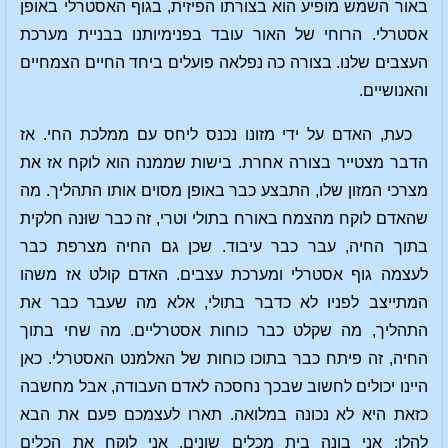
באור השמש מופיע הוא בצורתו הפיזית, בגוף האסטרלי באופן
אסטרלי. הרוחי של האור עובד בפנימיותנו בבניית מערכת
העצבים שלנו. בצורה כה נפלאה פועלים ביחד החיים הצמחיים
והאנושיים.
כעת, האדם על ידי מזונו נכנס ליחס עם ממלכת החי. אז
הדבר מצטייר בצורה אחרת. בישות שממנה הוא לוקח אז את
מצרכי המזון שלו, התבצע כבר באופן מסוים אותו התהליך. מה
שהאדם לוקח מהצמח באורח בתולי וטרי, זה כבר שוּנה חלקית
בתוך החיה, עבר כבר עיבוד. שכן גם החיה מצרפת כבר
לעצמה גוף אסטרלי ומערכת עצבים. האדם קולט אז משהו
המתייצב לפניו לא כדבר בתולי, אלא מה שעבר כבר את
התהליך, מה שקלט כבר כוחות אסטרליים. מה שחי בתוך
החיה, זה פיתח כבר בתוכו כוחות של האלמנט האסטרלי. כאן
היינו יכולים לחשוב שבכך נחסכה לאדם העבודה, אבל מחשבה
כזאת היא לא נכונה במלואה. תארו לעצמכם פעם את הבא
להלן: אני בונה בית מכלים שונים. אני לוקח את הכלים