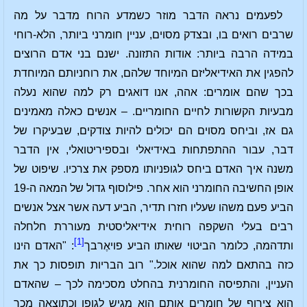
לפעמים נראה הדבר מוזר כשמדע הרוח מדבר על מה
שרבים רואים בו, ובצדק מסוים, עניין חומרני ביותר, הלא-רוחי
במידה הרבה ביותר: אודות התזונה. ישנם בני אדם הרוצים
להפגין את האידיאליזם המיוחד שלהם, את רוחניותם המיוחדת
בכך שהם אומרים: אהה, אנו דואגים רק למה שהוא נעלה
מבעיות הקשורות לחיים החומריים. – אנשים כאלה מאמינים
גם אז, וביחס מסוים הם יכולים להיות צודקים, שבעיקרו של
דבר, עבור ההתפתחות באידיאלי ובספיריטואלי, אין הדבר
משנה איך האדם ביחס לגופניותו מספק את צרכיו. שיפוט של
אופן החשיבה החומרני הוא אחר. פילוסוף גדול של המאה ה-19
הביע פעם משהו שעליו חזרו תדיר, הביע דעה אשר אצל אנשים
רבים בעלי השקפה רוחית אידיאליסטית מעוררת חלחלה
[1]
ותדהמה, כלומר הביטוי שאותו הביע פויאֶרבך
: "האדם הינו
כזה בהתאם למה שהוא אוכל." רוב הבריות תופסות כך את
העניין, והתפיסה החומרנית בהחלט מסכימה לכך – שהאדם
הוא צירוף של חומרים אותם הוא מגיש לגופו וכתוצאה מכך