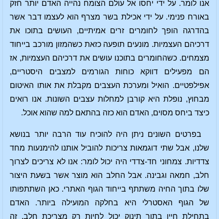
אנו לומר. על ידי יחסו אל עולם הצומח נהייה האדם יותר חזק
באורח פנימי. על ידי אכילת בשר מצרף הוא לעצמו דבר אשר
בהדרגה הופך לחומרים זרים אמיתיים, העושים בתוכו את
דרכיהם העצמיות. מונעים תופעה כזאת כשהמזון מורכב בייחוד
מצמחים. כשהחומרים בתוכנו עושים את דרכיהם העצמיות, אז
הם מפעילים דווקא כוחות הגורמים למצבים היסטריים,
אפילפטיים. הואיל ומערכת העצבים מקבלת את אותו האיטום
מבחוץ, נופלת היא קורבן למחלות עצבים השונות. אנו רואים
כיצד ביחס מסוים, האדם הוא כזה בהתאם למה שהוא אוכל.
בפרטים השונים ניתן היה להוכיח עוד הרבה יותר בנושא
שלנו, אבל שתי דוגמאות צריכות להוביל אותנו להימנעות מחד
צדדיות. צמחוני חד-צדדי היה יכול לומר: אנו לא צריכים לצרוך
חלב, חמאה וגבינה. אבל החלב הוא מוצר אשר בשעת היצור
שלו בתוך החיה משתתף בייחוד הגוף האתרי. כאן השתתפותו
של הגוף האסטרלי היא בחלקה המועילה ביותר. האדם
בתחילת חייו בתור תינוק יכול לחיות רק מצריכת חלב. זה