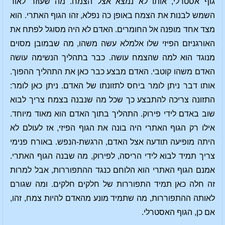
גוף אסטרלי, אותו לא נמצא אצל הצמח. מה שעוזר לאור
השמש לבנות את הצמח באופן כה נפלא, זהו הגוף האתרי. הוא
מצד אחד מופנה אל החומרים. האדם לא היה מסוגל לפתח את
האורגניזם הפיזי שלו אלמלא עשה משהו, מה שבמובן מסוים
מנוגד הוא למה שהצמח עושה. כבר בתהליך הנשימה עושה
האדם משהו קוטבי. האדם מבצע כבר כאן את התהליך ההפוך.
אותו דבר ניתן לומר ביחס לתזונתו של האדם. ניתן כאן לומר:
התזונה צריכה להתבצע כך שכל מה שנבנה בצמח צריך לבוא
שוב באדם לידי פירוק. התהליך בתוך האדם הוא מאוד מיוחד.
אילו רק הגוף האתרי היה בונה את הגוף הפיזי, אז לעולם לא
היתה מופיעה תודעה אצל האדם, הרגשת-הנפש. באורח פנימי
צריך תמיד לבוא לידי הריסה, לפירוק, מה שבנה הגוף האתרי.
אמנם הגוף האתרי הוא הלוחם כנגד ההתפוררות, אבל למרות
זה חלה כאן תמיד התפוררות של חלקים חלקים. ומה שגורם
לאותה ההתפוררות, מה שתמיד מונע מהאדם להיות צמח, זהו,
אם כן, הגוף האסטרלי.