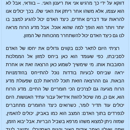
דווקא על ידי כך מרגיש אני את ריענון האני. – בוודאי, אבל לא
הוא עצמו, אלא משהו אחר ריתק את האני שלו. בכך יכולים אנו
להראות עוד דברים אחדים, כיצד האדם יכול להגיע למצב בו
יותר ויותר הוא הופך למה שהוא אוכל. אבל מדע הרוח מראה
לנו גם כיצד האדם יכול להשתחרר מהכוחות של המזון.
רציתי היום לתאר לכם בקווים גדולים את יחסו של האדם
לסביבתו, כפי שעומד הוא כאן ביחס למזון אל הממלכות
הסובבות אותו. מי שימשיך לשמוע כאן הרצאה זאת או אחרת
יראה שביחס לבעיות בודדות נוכל להתייחס בהזדמנויות
הבאות. גם ההרצאה הזאת תוכל להראות לכם שפעולת מדע
הרוח מגיעה גם לצרכים הכי חומריים של החיים. מדע הרוח
הוא, אם כן, מה שיכול להוות אידיאל עבור עתיד האנושות. היום
יכולים עוד תדיר לומר, כשרואים כיצד החומרים מתחברים
לנפרדים בתוך האדם: המצב הוא כמו באביק, יכולים להאמין,
שמזה ניתן למצוא משהו מרפא בשביל הבריות. אבל יבוא הזמן,
שמה שעליו נאמר אודות האור והגוף האסטרלי, יתייצב לנגד