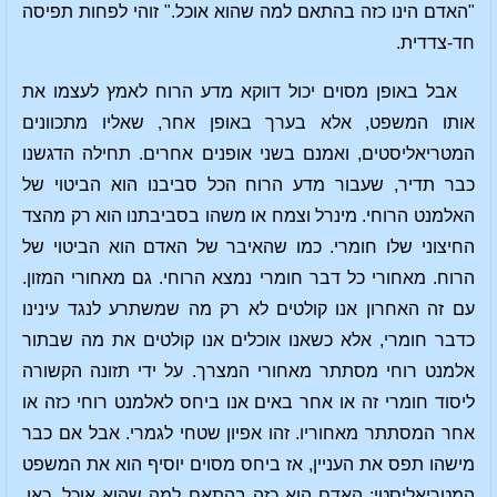
"האדם הינו כזה בהתאם למה שהוא אוכל." זוהי לפחות תפיסה
חד-צדדית.
אבל באופן מסוים יכול דווקא מדע הרוח לאמץ לעצמו את
אותו המשפט, אלא בערך באופן אחר, שאליו מתכוונים
המטריאליסטים, ואמנם בשני אופנים אחרים. תחילה הדגשנו
כבר תדיר, שעבור מדע הרוח הכל סביבנו הוא הביטוי של
האלמנט הרוחי. מינרל וצמח או משהו בסביבתנו הוא רק מהצד
החיצוני שלו חומרי. כמו שהאיבר של האדם הוא הביטוי של
הרוח. מאחורי כל דבר חומרי נמצא הרוחי. גם מאחורי המזון.
עם זה האחרון אנו קולטים לא רק מה שמשתרע לנגד עינינו
כדבר חומרי, אלא כשאנו אוכלים אנו קולטים את מה שבתור
אלמנט רוחי מסתתר מאחורי המצרך. על ידי תזונה הקשורה
ליסוד חומרי זה או אחר באים אנו ביחס לאלמנט רוחי כזה או
אחר המסתתר מאחוריו. זהו אפיון שטחי לגמרי. אבל אם כבר
מישהו תפס את העניין, אז ביחס מסוים יוסיף הוא את המשפט
המטריאליסטי: האדם הוא כזה בהתאם למה שהוא אוכל. כאן,