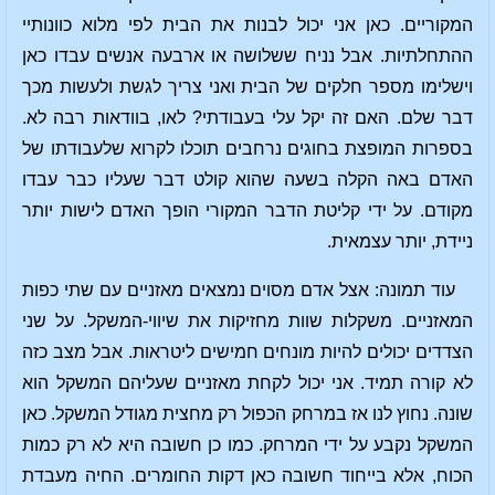
המקוריים. כאן אני יכול לבנות את הבית לפי מלוא כוונותיי
ההתחלתיות. אבל נניח ששלושה או ארבעה אנשים עבדו כאן
וישלימו מספר חלקים של הבית ואני צריך לגשת ולעשות מכך
דבר שלם. האם זה יקל עלי בעבודתי? לאו, בוודאות רבה לא.
בספרות המופצת בחוגים נרחבים תוכלו לקרוא שלעבודתו של
האדם באה הקלה בשעה שהוא קולט דבר שעליו כבר עבדו
מקודם. על ידי קליטת הדבר המקורי הופך האדם לישות יותר
ניידת, יותר עצמאית.
עוד תמונה: אצל אדם מסוים נמצאים מאזניים עם שתי כפות
המאזניים. משקלות שוות מחזיקות את שיווי-המשקל. על שני
הצדדים יכולים להיות מונחים חמישים ליטראות. אבל מצב כזה
לא קורה תמיד. אני יכול לקחת מאזניים שעליהם המשקל הוא
שונה. נחוץ לנו אז במרחק הכפול רק מחצית מגודל המשקל. כאן
המשקל נקבע על ידי המרחק. כמו כן חשובה היא לא רק כמות
הכוח, אלא בייחוד חשובה כאן דקות החומרים. החיה מעבדת