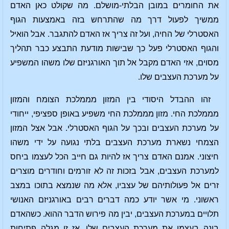
את החומרים במובן הבלתי-מושלם. מה שקולט כאן האדם
ממשיך לפעול דרך מה שהתרחש בזה באמצעות הגוף
האסטרלי של החיה, ועל זה צריך אז האדם להתגבר. אבל הואיל
והגוף האסטרלי פעל כך שבישות מודעת התבצע כבר תהליך
מסוים, אזי האדם מקבל אל תוך האורגניזם שלו משהו המשפיע
על מערכת העצבים שלו.
זהו ההבדל היסודי בין המזון מממלכת הצומח והמזון
מממלכת החי. מזון מממלכת החי משפיע באופן ספציפי, ייחודי
על מערכת העצבים ובכך על הגוף האסטרלי. אבל אצל המזון
הצמחי נשארת מערכת העצבים בלתי נגועה על ידי משהו
חיצוני. אמנם האדם צריך אז להיות גם חייב הכל לעצמו ביחס
למערכת העצבים, אבל בזכות זה לא זורמים וחודרים מוצרים
זרים אל פעולותיהם של עצביו, אלא מה שנמצא בתוכו במצב
ראשוני. מי אשר יודע כמה דברים רבים באורגניזם האנושי
תלויים במערכת העצבים, יבין מה פירוש הדבר ההוא. כשהאדם
בונה בעצמו את מערכת העצבים שלו, אז זו מגלה פתיחות