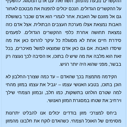
ההקשרים נובעת מהמזון. תשוו זאת עם אדם המסוגל להשקיף
על ההקשרים הגדולים. הנכם יכולים להפנות את מבטכם לאחור
גם אל מזונם של האבות. אחר לגמרי הוא אדם שכבר בשושלת
האבות נמצאת אצלו מערכת העצבים הבתולית. אצל אדם כזה
נמצאת תחושה אחרת כלפי ההקשרים הגדולים. לפעמים
סידרת חיים אחת לא מסוגלת כל עיקר להרוס כאן את מה
שיסדו האבות. אם גם כאן אדם שמוצאו למשל מאיכרים, בכל
זאת הוא מלבה את מה שיש לו בתוכו, אז הסיבה לכך נעוצה רק
בבשר, מפני שהוא היה יותר רגיש.
הקידמה מתמצת בכך שהאדם – עד כמה שצורך-החלבון לא
הוכן בתוכו, בטבע האנושי עצמו – יגביל את עצמו במזון מהחי
למה שטרם הולהט בתשוקות, כמו חלב, ובמזון הצמחי שילך
וירחיב את שטחו במסגרת המזון האנושי.
ביחס למצרכי מזון בודדים יכולים אנו להבליט יתרונות
מסוימים של האוכל הצמחי. כשהאדם לוקח את חלבונו מהמזון