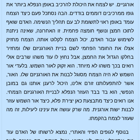
אורגניים. יש לצמח את היכולת להרכיב באופן הנפלא ביותר את
גופו ממרכיבים דוממים בודדים. הבה נסתכל פעם כיצד הצמח
עומד באופן ראוי לתשומת לב עם תהליך הנשימה. האדם שואף
לתוכו חמצן ונושף חומצה פחמית. זו האחרונה, שאינה ניתנת
לשימוש עבור האדם, יכול הצמח לקלוט אותה. הצמח מחזיק
אצלו את החומר הפחמי לשם בניית האורגניזם שלו ומחזיר
בחלקו הגדול את החמצן. אבל נחוץ לו עוד משהו שרבים אולי
רואים בכך משהו לא מיוחד. הוא זקוק לאור השמש. בלעדי אור
השמש לא היה הצמח מסוגל לבנות את האורגניזם שלו. האור,
אשר להתפעלותנו זורם אלינו, היכול לרענן אותנו גם במובן
הנפשי, הוא בד בבד העוזר הנפלא לבניית האורגניזם הצמחי.
אנו רואים כיצד מתבצעת כאן יצירת פלא, כיצד אור השמש עוזר
לבנות ישות אורגנית. מה שרק עושה את עינינו ליעילות, זה מה
שעוזר לצמח בהקמתו.
בנוסף לגופים הפיזי והאתרי, נמצא לרשותו של האדם עוד