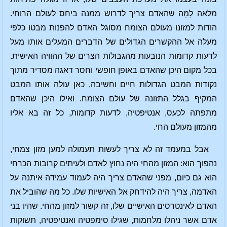
מלאה לֽמָה שהאדם צריך לדרוש ממנה ביחס לעולם הרוחי.
הודות למזונו מעולם הצומח מסוגל האדם להפנות מבטו כלפי
מעלה אל ההקשרים הגדולים של הדברים המעלים אותו מעל
לדעות קדומות הנובעות מהגבולות הצרים של ההוויה האישית.
בכל מקום היכן שהאדם באופן חופשי וחסר דאגה מסדיר מתוך
נקודות המבט הגדולות חיים וחשיבה, כאן עולה אותו המבט
המקיף בגלל התזונה של עולם הצומח. ואילו היכן שהאדם
מתפתה לכעס, אנטיפטיה, לדעות קדומות, כל זה בא אליו
מהמזון מעולם החי.
אבל במעמד זה לא צריך לעשות תעמולה למען מזון צמחי,
נהפוך הוא: המזון מהחי היה נחוץ לאדם ולעיתים קרובות הכרחי
הוא גם כיום, מפני שהאדם צריך היה לעמוד עמידה איתנה על
האדמה, צריך היה להידחק אל האישיות שלו. כל מה שהוביל את
האדם לאינטרסים האישיים שלו, זה קשור למזון מהחי. שהיו בני
אדם אשר ניהלו מלחמות, שגילו סימפטיה ואנטיפטיה, תשוקות