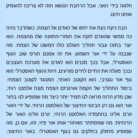
הלאה בידי האני. אבל הרחבת הנושא הזה לא צריכה להעסיק
אותנו היום.
הבה ניקח כעת את יחסו של האדם אל הצמח, כשהדבר נהיה
כה ממשי שהאדם לוקח את חומרי-התזונה שלו מהצמח. הוא
יוצר בתוכו עבור תהליך העולם כולו המשכו של הצמח. מה
שנבנה על ידי אור השמש, את זה אמנם הורס שוב הגוף
האסטרלי, אבל בכך מכניס הוא לאדם את מערכת העצבים
ובכך מעלה את החיים לחיים מודעים, היות והגוף האסטרלי הוא
גוף אור נגטיבי, הוא הקוטב האחר, המנוגד לקוטב הצמחי.
ביסוד התהליך של הקמת אורגניזם הצמח מונח אלמנט רוחי,
שכן מדע הרוח מראה לנו תמיד יותר כיצד מה שמופיע לנו בתור
אור הוא גם רק הביטוי החיצוני של האלמנט הרוחי. על ידי האור
זורם אלינו בהתמדה האלמנט הרוחי, זורם אלינו האור של
הרוחיות. מה שמסתתר מאחורי אותו אור פיזי, זהו, אם כן, מה
שמופיע מחולק בחלקים גם בגוף האסטרלי. באור החיצוני,