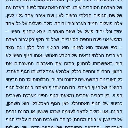
של האדמה הסובבים אותו. בצורה כזאת עומד לפנינו האדם עם
שלושת הגופים הבלתי נראים לעין ועם איבר אחד גלוי לעין.
אלה פועלים תמיד בערבוביה וביחד. כולם פועלים על כל אחד
יחיד וכל יחיד פועל על שאר האחרים. יוצא שהגוף הפיזי –
מדגיש אני פעם נוספת בסוגריים, שכל זה תקף רק עבור האדם
– כפי שעומד הוא לפנינו, הוא הביטוי בכל חלקיו גם מצד
האיברים הבלתי נראים של הטבע האנושי. אותו הגוף הפיזי לא
היה באפשרותו להחזיק בתוכו את האיברים המשרתים את
המזון, הרבייה והחיים בכלל, אלמלא עמד לרשותו הגוף האתרי.
כל האורגנים המשמשים לתזונה ורבייה, הבלוטות וכו' הם הביטוי
החיצוני של הגוף האתרי. הם מה שהגוף האתרי בונה אצל הגוף
הפיזי. בין דברים אחרים נמצאת בגוף הפיזי מערכת העצבים
כביטוי של הגוף האסטרלי. כאן הגוף האסטרלי הוא השחקן,
הבונה. אנו יכולים לתאר לעצמנו שכמו ששעון או מכונה נבנים
על ידי שען או בונה מכונות, כך הם העצבים הנבנים על ידי הגוף
האסטרלי. והתמונה המיוחדת של מחזור הדם, של פעילות