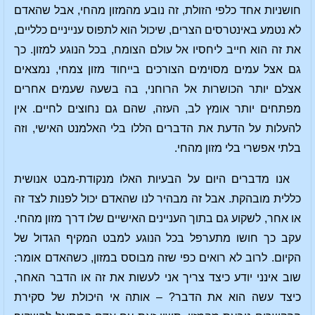
חושניות אחד כלפי הזולת, זה נובע מהמזון מהחי, אבל שהאדם
לא נטמע באינטרסים הצרים, שיכול הוא לתפוס ענייניים כלליים,
את זה הוא חייב ליחסיו אל עולם הצומח, בכל הנוגע למזון. כך
גם אצל עמים מסוימים הצורכים בייחוד מזון צמחי, נמצאים
אצלם יותר הכושרות אל הרוחני, בה בשעה שעמים אחרים
מפתחים יותר אומץ לב, העזה, שהם גם נחוצים לחיים. אין
להעלות על הדעת את הדברים הללו בלי האלמנט האישי, וזה
בלתי אפשרי בלי מזון מהחי.
אנו מדברים היום על הבעיות האלו מנקודת-מבט אנושית
כללית מובהקת. אבל זה מבהיר לנו שהאדם יכול לפנות לצד זה
או אחר, לשקוע גם בתוך העניינים האישיים שלו דרך מזון מהחי.
עקב כך חושו מתערפל בכל הנוגע למבט המקיף הגדול של
הקיום. לרוב לא רואים כפי שזה מבוסס במזון, כשהאדם אומר:
שוב אינני יודע כיצד צריך אני לעשות את זה או הדבר האחר,
כיצד עשה הוא את הדבר? – אותה אי היכולת של סקירת