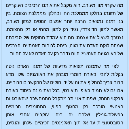
מה שקרוי מזון מעורב. הוא מקבל את אותם הרכיבים העיקריים
של תזונתו בחלקו מממלכת החי ובחלקו מממלכת הצומח. בין
בני זמננו נמצאים הרבה יותר אנשים הנוטים למזון מעורב,
מאשר למזון חד-צדדי, נגיד רק למזון מהחי או רק מהצומח.
נצטרך לשאול את עצמנו: מה היא עמדת החוקים של סביבתנו
שמהם לוקח האדם את מזונו, ביחס לכוחות האמתיים והצרכים
של האורגניזם האנושי? היום נדבר רק על האדם לא על החיות.
לפי מה שמכונה תוצאות מדעיות של זמננו, האדם נוטה
בקלות להבין באורח חומרי מובהק את האורגניזם שלו. מדע
הרוח צריך להחליף את זה על ידי חוקים של ההקשרים הרוחיים.
אם גם לא תמיד באופן תיאורטי, בכל זאת מונח ביסוד באורח
פרקטי הנוהל, שפחות או יותר מתקבל מהמחשבה שהאורגניזם
האנושי מורכב רק מהגוף הפיזי, מהחומרים הכימיים
בפעולת-גומלין שלהם זה בזה. עוקבים אחרי אותן
הסובסטנציות עד אל תוך האלמנטים הכימיים שלהן ומנסים,