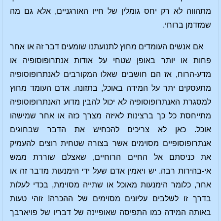
מתהווה לא רק יחס גומלין של חייו האורגניים, אלא גם מה
שמזדמן ברוחי.
אם אנשים העומדים מחוץ לתנועתנו שומעים דבר זה או אחר
פחות או יותר באופן שטחי על אודות אנתרופוסופיה או
מדע-הרוח, אז הם חושבים שאלו המקורבים לאנתרופוסופיה
מתעסקים יתר על המידה באוכל, בתזונה. אדם העומד מחוץ
למסגרת האנתרופוסופיה לא יכול להבין מדוע האנתרופוסופיה
מתייחסת כל כך ברצינות לאיזה מצרך כזה או אחר שמישהו
אוכל. כאן לא צריכים להכחיש את הדבר שבחוגים
אנתרופוסופיים מסוימים אשר בצורה שטחית רוצים להעמיק
את כניסתם אל החיים הרוחיים, שאצלם שוררת ממש
אי-בהירות רבה. יש ויאמין אדם שעל ידי הימנעות מדבר זה או
אחר, כלומר הימנעות מאוכל או שתייה מסוימת, בכדי לעלות
בדרך זו לשלבים עליונים מסוימים של ההכרה! זוהי טעות
באותה המידה כמו התפיסה שאופיינה של דבריו של פויארבך