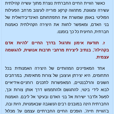
כאשר הוויית החיים החברתית נוצרת מתוך עשייה קהילתית
עשירה ומגוונת, מתהווה קרקע פורייה לעיצוב מרחב הפעילות
הפוליטי באופן שמשרת את התפתחותם האינדיבידואלית של
בני האדם, ומאפשר לחוות את היצירה הקהילתית כאמנות
חברתית, החיונית כל כך בזמננו.
ז. תודעת אימון ותרגול בדרך החיים 'להיות אדם
בקהילה', בנתיב ליצירת מרחבי תרבות אנושית, להגשמה
עצמית.
אחד המאפיינים המהותיים של היצירה האמנותית בכל
התחומים, היא יצירתן ועיצובן של צורות מתאימות, במרחבים
השונים והרלבנטיים, המאפשרות לתכנים רוחניים-אידיאיים
לבוא לידי ביטוי, להתגשם ולהתממש דרך אותן צורות וכך,
לפעול ולדבר ישירות אל בני האדם ובעיקר אל ליבם. האמנות
החברתית הינה במובנים רבים הנשגבה שבאמנויות, היות ובה,
ב'הוויית חייה', הופכים החיים החברתיים עצמם על מכלול