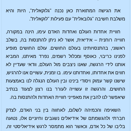
את הגישה המתוארת כאן נכנה "גלוקאלית", היות והיא
משלבת חשיבה "גלובאלית" עם פעילות "לוקאלית”.
חוויית אחדות העולם ואחדות האדם עימו, הינה במקורה,
חווייה רוחנית – אידיאית, אשר לא ניתן להתנסות בה, בשלב
ראשוני, בהתנסויותינו בעולם החושים. עולם החושים מופיע
לפנינו כריבוי, כאוסף ומכלול רשמים, נפרד מאיתנו, המביא
אותנו לידי הרגשה, שאנו ניצבים מול העולם, וודאי שעדיין לא
חווים את אחדותו, ואחדותנו עימו. בו זמנית, עשויים אנו להרגיש,
שישנו קשר עמוק ויסודי בינינו ובין העולם הנגלה לנו באמצעות
החושים. והרגשה זו עשוייה לעורר בנו רצון לצעוד בנתיב
שיאפשר לנו להבין את מאפייני חוויית האחדות ולהתנסות בה.
השאיפה והכמיהה לשלום, לאחווה בין בני האדם, לצדק
חברתי ולהגשמתם של אידיאלים נשגבים וחיוניים אלו, נטועה
בליבו של כל אדם, וכאשר הוא מתמסר לרגש אידיאליסטי זה,