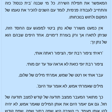
המאפשר את תפילת השירה. כל מי שבנה 'בית כנסת' כזה
והתחייב לעבודה פנימית, לומד עם השנים להכיר את טעמו של
המקום ולחוש בנוכחותו.
אין כמעט משורר שלא נתן ביטוי למפגש עם החסד הזה,
שניתן לתארו אך ורק בעזרת דימויים. אחד היפים שבהם הוא
של נתן זך:
'ראיתי ציפור רבת יופי, הציפור ראתה אותי,
ציפור רבת יופי כזאת לא אראה עוד עד יום מותי.
עבר אותי אז רטט של שמש, אמרתי מילים של שלום,
מילים שאמרתי אמש, לא אומר עוד היום'.
כך מתואר המעבר ממצב תודעה של קודש למצב תודעה של
חול. גם אם יאמר היום את אותן המילים שאמר אמש, לא יהיה
להן אותו מעמד, כי השירה היא שפה בתוך שפה, שפת קודש