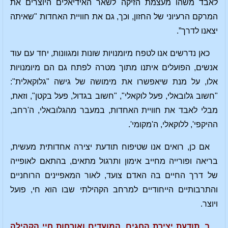
לאבד משהו מעצמת הזיקה לשאר האידיאלים היוצרים את
המרקם הרעיוני של החזון, וכך, גם את חוויית האחדות "שאיתה
יצאנו לדרך”.
כאן נדרשים אנו לטפח מיומנויות שונות ומגוונות, יחד עם עוד
אנשים, הפועלים איתנו מתוך מטרה לפתח גם הם מיומנויות
אלו, על מנת שיאפשרו את מימושה של גישה "גלוקאלית":
"חשוב גלובאלי, פעל לוקאלי", "חשוב בגדול, פעל בקטן", וזאת,
מבלי לאבד את חוויית האחדות, במעבר מהגלובאלי, ה'רחב,
ההיקפי', ללוקאלי, ה'מקומי'.
אם כן, רואים אנו שטיפוח תודעת יצירה אחדותית מעשית,
בריאה ופורייה מחייב אימון ותרגול מתאים, בהתאם לאופייה
של דרך החיים בה האדם צועד, לאור המאפיינים הרוחניים
והתרבותיים הייחודיים למרחב הקהילתי שבו הוא חי, פועל
ויוצר.
ב. תודעת יצירת החגים, המועדים ואורחות חיי הקהילה