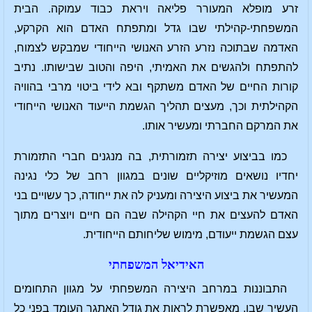
זרע מופלא המעורר פליאה ויראת כבוד עמוקה. הבית
המשפחתי-קהילתי שבו גדל ומתפתח האדם הוא הקרקע,
האדמה שבתוכה נזרע הזרע האנושי הייחודי שמבקש לצמוח,
להתפתח ולהגשים את האמיתי, היפה והטוב שבישותו. נתיב
קורות החיים של האדם משתקף ובא לידי ביטוי מרבי בהוויה
הקהילתית וכך, מעצים תהליך הגשמת הייעוד האנושי הייחודי
את המרקם החברתי ומעשיר אותו.
כמו בביצוע יצירה תזמורתית, בה מנגנים חברי התזמורת
יחדיו נושאים מוזיקליים שונים במגוון רחב של כלי נגינה
המעשיר את ביצוע היצירה ומעניק לה את ייחודה, כך עשויים בני
האדם להעצים את חיי הקהילה שבה הם חיים ויוצרים מתוך
עצם הגשמת ייעודם, מימוש שליחותם הייחודית.
האידיאל המשפחתי
התבוננות במרחב היצירה המשפחתי על מגוון התחומים
העשיר שבו, מאפשרת לראות את גודל האתגר העומד בפני כל