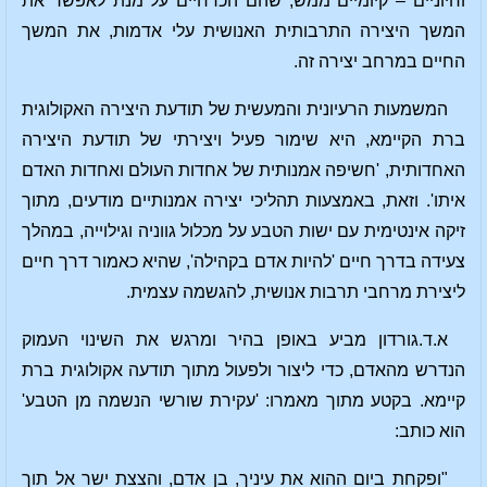
וחיוניים – קיומיים ממש, שהם הכרחיים על מנת לאפשר את
המשך היצירה התרבותית האנושית עלי אדמות, את המשך
החיים במרחב יצירה זה.
המשמעות הרעיונית והמעשית של תודעת היצירה האקולוגית
ברת הקיימא, היא שימור פעיל ויצירתי של תודעת היצירה
האחדותית, 'חשיפה אמנותית של אחדות העולם ואחדות האדם
איתו'. וזאת, באמצעות תהליכי יצירה אמנותיים מודעים, מתוך
זיקה אינטימית עם ישות הטבע על מכלול גווניה וגילוייה, במהלך
צעידה בדרך חיים 'להיות אדם בקהילה', שהיא כאמור דרך חיים
ליצירת מרחבי תרבות אנושית, להגשמה עצמית.
א.ד.גורדון מביע באופן בהיר ומרגש את השינוי העמוק
הנדרש מהאדם, כדי ליצור ולפעול מתוך תודעה אקולוגית ברת
קיימא. בקטע מתוך מאמרו: 'עקירת שורשי הנשמה מן הטבע'
הוא כותב:
"ופקחת ביום ההוא את עיניך, בן אדם, והצצת ישר אל תוך