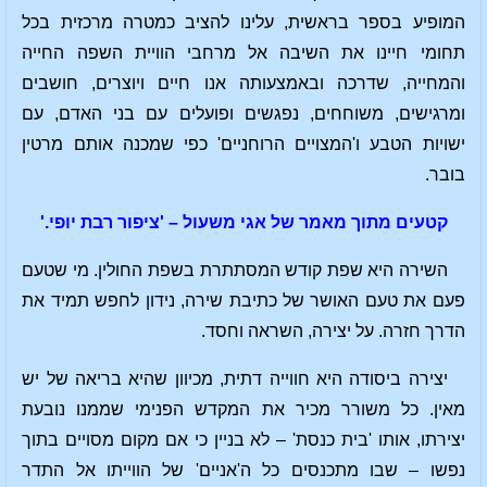
המופיע בספר בראשית, עלינו להציב כמטרה מרכזית בכל
תחומי חיינו את השיבה אל מרחבי הוויית השפה החייה
והמחייה, שדרכה ובאמצעותה אנו חיים ויוצרים, חושבים
ומרגישים, משוחחים, נפגשים ופועלים עם בני האדם, עם
ישויות הטבע ו'המצויים הרוחניים' כפי שמכנה אותם מרטין
בובר.
קטעים מתוך מאמר של אגי משעול – 'ציפור רבת יופי.'
השירה היא שפת קודש המסתתרת בשפת החולין. מי שטעם
פעם את טעם האושר של כתיבת שירה, נידון לחפש תמיד את
הדרך חזרה. על יצירה, השראה וחסד.
יצירה ביסודה היא חווייה דתית, מכיוון שהיא בריאה של יש
מאין. כל משורר מכיר את המקדש הפנימי שממנו נובעת
יצירתו, אותו 'בית כנסת' – לא בניין כי אם מקום מסויים בתוך
נפשו – שבו מתכנסים כל ה'אניים' של הווייתו אל התדר