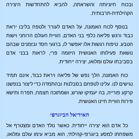
ובכוח חיוניותה והשראתה, להביא להתחדשות היצירה
הקהילתית-תרבותית.
בנוסף לכוח האמונה, על האדם לעורר ולטפח בליבו יראת
כבוד ורגש פליאה כלפי בני האדם, הוויית העולם הרוחני וישות
הטבע. טיפוח רגשות אלו יאפשר לו, ברגעי חסד ובזמנים שבהם
נושאת פעילותו האנושית היזומה פרי, לראות בבני אדם
בסביבתו עולם ומלואו, יצירה ייחודית.
כוח האמונה, הלך נפש של פליאה ויראת כבוד, אינם תמיד
נגישים לנו. עלינו לטפחם בסבלנות ובהתמדה כדי ליצור בנפשנו
קרקע פורייה, בה יעמיקו שורש, ושמתוכה תצמח, תפרח ותישא
פירות הוויית חיינו האנושית.
האידיאל הביוגרפי
כל אדם הוא יצירה ייחודית. כאשר נולד האדם ומצטרף אל
משפחתו למסע ביוגרפי-קהילתי, הוא מביא עימו עולם ומלואו,