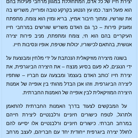
יצירת חייו של כל אדם, המתחוללת במגוון מרחבי פעילות בהם
הוא פועל ויוצר. כמו עץ הנטוע בקרקע טובה ופורייה, משריש בה
את שורשיו, ומתוך חיבור אמיץ, בריא ומזין הוא צומח, מתפתח
ומעניק פירות – כך גם האדם משריש שורשים במרחבי חייו
העיקריים בהם הוא חי, צומח ומתפתח, מניב פירות יצירה
אנושית, בהתאם לכישוריו, יכולות שטיפח, אופיו ונסיבות חייו.
בשונה מיצירה מוזיקאלית הנכתבת על ידי מלחין ומבוצעת על
ידי הנגנים, לא פעם בסיוע מנצח – את היצירה הביוגרפית, את
יצירת חייו 'כותב האדם בעצמו' ומבצעה עם חבריו – שותפיו
ליצירה הביוגרפית. וזהו אכן הבדל מהותי בין אופייה של אמנות
היצירה המוזיקאלית לבין אופייה של האמנות החברתית.
על המבקשים לצעוד בדרך האמנות החברתית להתאמן
ולתרגל, לטפח כישורים חיוניים ורלבנטיים ליצירת חייהם
במרחב חברתי. כישורים חיוניים ורלבנטיים אלו יסייעו להם
לחולל יצירה ביוגרפית ייחודית יחד עם חבריהם, לעצב מרחב