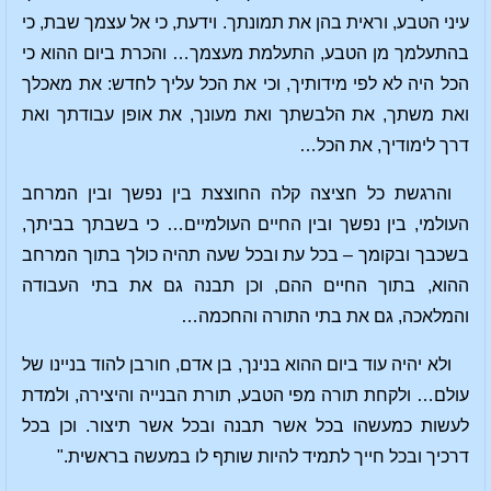
עיני הטבע, וראית בהן את תמונתך. וידעת, כי אל עצמך שבת, כי
בהתעלמך מן הטבע, התעלמת מעצמך… והכרת ביום ההוא כי
הכל היה לא לפי מידותיך, וכי את הכל עליך לחדש: את מאכלך
ואת משתך, את הלבשתך ואת מעונך, את אופן עבודתך ואת
דרך לימודיך, את הכל…
והרגשת כל חציצה קלה החוצצת בין נפשך ובין המרחב
העולמי, בין נפשך ובין החיים העולמיים… כי בשבתך בביתך,
בשכבך ובקומך – בכל עת ובכל שעה תהיה כולך בתוך המרחב
ההוא, בתוך החיים ההם, וכן תבנה גם את בתי העבודה
והמלאכה, גם את בתי התורה והחכמה…
ולא יהיה עוד ביום ההוא בנינך, בן אדם, חורבן להוד בניינו של
עולם… ולקחת תורה מפי הטבע, תורת הבנייה והיצירה, ולמדת
לעשות כמעשהו בכל אשר תבנה ובכל אשר תיצור. וכן בכל
דרכיך ובכל חייך לתמיד להיות שותף לו במעשה בראשית."