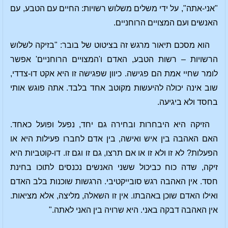
"אני-אתה", על ידי משלים משלוש רשויות: החיים עם הטבע, עם
האנשים ועם המצויים הרוחניים.
הוא מסכם תיאור מרגש זה בציטוט של בובר: "בזיקה לשלוש
הרשויות – רשות הטבע, האדם ו'המצויים הרוחניים' אפשר
לומר שחיי אמת הם פגישה. כיוון שפגישה זו היא אקט דו-צדדי,
שוב אינה יכולה להיעשות מקוטב אחד בלבד. אתה פוגש אותי
בחסד ולא ביגיעה.
הזיקה היא היבחרות ובחירה גם יחד, נפעל ופועל כאחד.
האם האהבה בין איש ואישה, בין אדם לחברו פעילות היא או
הפעלות? לא זו ולא זו או אם תרצו, גם זו וגם זו. דו-קוטביות היא
זיקה, שדה כוח כביכול ששני האנשים נכנסים לתוכו בחינת
חסד. אין האהבה רגש סובייקטיבי. הרגשות שוכנות בלב האדם
ואילו האדם שוכן באהבתו. אין זו השאלה, מליצה, אלא מציאות.
אין האהבה דבקה באני. היא שרויה בין האני לאתה."