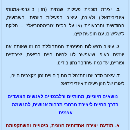
ב.
יצירת תוכנית פעילות שנתית (חזון ביוגרפי-אמנותי
אינדיבידואלי) ולאורה, עיצוב הפעילות היומית, השבועית,
החודשית והרבעונית (או על בסיס 'טרימסטריאלי' – חלוקה
ל'שלישים, עם חופשת קיץ).
ג.
עיצוב ה'פעילות הפנימית' המתחוללת בנו וזו שאותה אנו
יוזמים באופן שיאפשר לנו לחיות חיים בריאים, יצירתיים
ופוריים, עד כמה שהדבר נתון בידינו.
ד.
עיצוב סדר יום והתנהלות מתוך חוויית זמן מקצבית חייה,
לאורו של חזון פעילות אינדיבידואלי.
נושאים חיוניים, מהותיים ורלבנטיים לאנשים הצועדים
בדרך החיים ליצירת מרחבי תרבות אנושית, להגשמה
עצמית.
א. תודעת יצירה אחדותית-חזונית, ביטוייה והשתקפותה