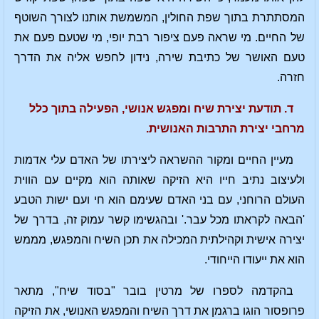
המסתתרת בתוך שפת החולין, המשמשת אותנו לצורך השוטף
של החיים. מי שראה פעם ציפור רבת יופי, מי שטעם פעם את
טעם האושר של כתיבת שירה, נידון לחפש אליה את הדרך
חזרה.
ד. תודעת יצירת שיח ומפגש אנושי, הפעילה בתוך כלל
מרחבי יצירת התרבות האנושית.
מעיין החיים ומקור ההשראה ליצירתו של האדם עלי אדמות
ולעיצוב נתיב חייו היא הזיקה שאותה הוא מקיים עם הווית
העולם הרוחני, עם בני האדם שעימם הוא חי ועם ישות הטבע
'הבאה לקראתו מכל עבר.' ובהגשימו קשר עמוק זה, בדרך של
יצירה אישית וקהילתית המכילה את תכן השיח והמפגש, מממש
הוא את ייעודו הייחודי.
בהקדמה לספרו של מרטין בובר "בסוד שיח", מתאר
פרופסור הוגו ברגמן את דרך השיח והמפגש האנושי, את הזיקה