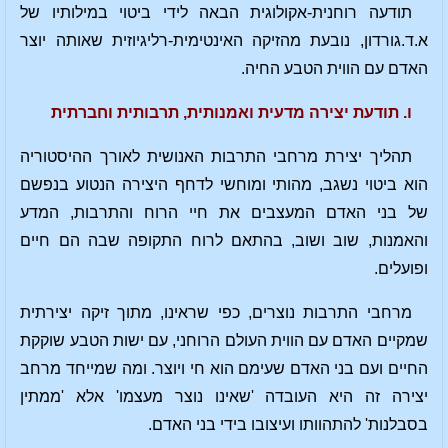
תודעה רוחנית-אקולוגית הבאה לידי ביטוי במילותיו של
א.ד.גורדון, נובעת מהזיקה האינטימית-רליגיוזית שאותה יוצר
האדם עם הווית הטבע החיה.
ו. תודעת יצירה מדעית ואמנותית, תרבותית וחברתית
תהליך יצירת מרחבי התרבות האנושית לאורך ההיסטוריה
הוא ביטוי נשגב, מהותי ומוחשי לדחף היצירה הנטוע בנפשם
של בני האדם המעצבים את חיי הרוח והתרבות, המדע
והאמנות, שוב ושוב, בהתאם לרוח התקופה שבה הם חיים
ופועלים.
מרחבי התרבות נוצרים, כפי שראינו, מתוך זיקה יצירתית
שמקיים האדם עם הווית העולם הרוחני, עם ישות הטבע שוקקת
החיים ועם בני האדם שעימם הוא חי ויוצר. ומה שמייחד מרחב
יצירה זה היא העובדה 'שאינו נוצר מעצמו' אלא 'ממתין
בסבלנות' להתהוותו ועיצובו בידי בני האדם.