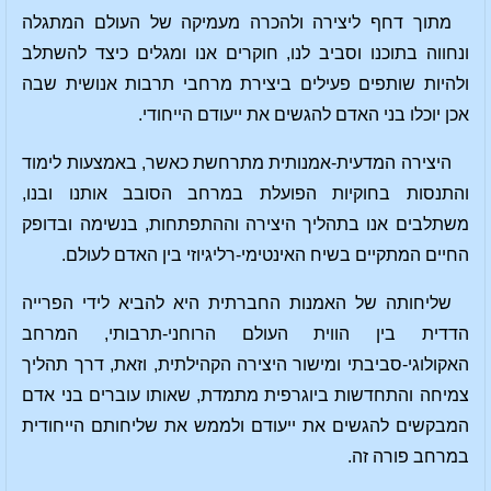
מתוך דחף ליצירה ולהכרה מעמיקה של העולם המתגלה
ונחווה בתוכנו וסביב לנו, חוקרים אנו ומגלים כיצד להשתלב
ולהיות שותפים פעילים ביצירת מרחבי תרבות אנושית שבה
אכן יוכלו בני האדם להגשים את ייעודם הייחודי.
היצירה המדעית-אמנותית מתרחשת כאשר, באמצעות לימוד
והתנסות בחוקיות הפועלת במרחב הסובב אותנו ובנו,
משתלבים אנו בתהליך היצירה וההתפתחות, בנשימה ובדופק
החיים המתקיים בשיח האינטימי-רליגיוזי בין האדם לעולם.
שליחותה של האמנות החברתית היא להביא לידי הפרייה
הדדית בין הווית העולם הרוחני-תרבותי, המרחב
האקולוגי-סביבתי ומישור היצירה הקהילתית, וזאת, דרך תהליך
צמיחה והתחדשות ביוגרפית מתמדת, שאותו עוברים בני אדם
המבקשים להגשים את ייעודם ולממש את שליחותם הייחודית
במרחב פורה זה.