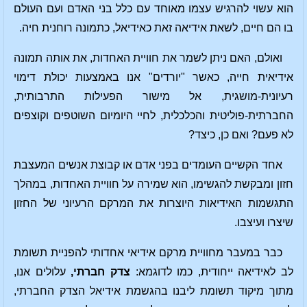
הוא עשוי להרגיש עצמו מאוחד עם כלל בני האדם ועם העולם
בו הם חיים, לשאת אידיאה זאת כאידיאל, כתמונה רוחנית חיה.
ואולם, האם ניתן לשמר את חוויית האחדות, את אותה תמונה
אידיאית חייה, כאשר "יורדים" אנו באמצעות יכולת דימוי
רעיונית-מושגית, אל מישור הפעילות התרבותית,
החברתית-פוליטית והכלכלית, לחיי היומיום השוטפים וקוצפים
לא פעם? ואם כן, כיצד?
אחד הקשיים העומדים בפני אדם או קבוצת אנשים המעצבת
חזון ומבקשת להגשימו, הוא שמירה על חוויית האחדות, במהלך
התגשמות האידיאות היוצרות את המרקם הרעיוני של החזון
שיצרו ועיצבו.
כבר במעבר מחוויית מרקם אידיאי אחדותי להפניית תשומת
לב לאידיאה ייחודית, כמו לדוגמא:
צדק חברתי,
עלולים אנו,
מתוך מיקוד תשומת ליבנו בהגשמת אידיאל הצדק החברתי,