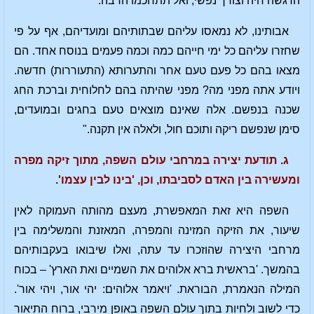
הרגשה חיה וצורך נפשי, ואל תתחכמו הרבה.
אבותינו, לא נמאסו עליהם שבתותיהם ומועדיהם, אף על פי
שחזרו עליהם כל ימי חייהם כמה וכמה פעמים בנוסח אחד. הם
מצאו בהם כל פעם טעם אחר והתערותא (התעוררות) חדשה.
ויודע אתה מפני מה? מפני שהיתה בהם לחלוחית וברכת החג
שכנה בנפשם. אלה שאינם מוצאים טעם בחגים ובמועדים,
סימן שנפשם ריקה ותוכם חול, ולאלה אין תקנה."
ג. תודעת יצירה במרחבי עולם השפה, מתוך זיקה מפרה
ומעשירה בין האדם לסביבתו, וכן, 'בינו לבין עצמו'.
השפה היא זאת המאפשרת, מעצם מהותה העמוקה לאין
שיעור, את הזיקה המזינה והמפרה, המאזנת והמשלימה בין
מרחבי היצירה שהוזכרו עד עתה, ואלו שיבואו בעקבותיהם
בהמשך. 'בראשית ברא אלוהים את השמיים ואת הארץ' – בכוח
המילה הנאמרת, הבוראת. 'ויאמר אלוהים: יהי אור, ויהי אור'.
כדי לשוב ולחיות בתוך עולם השפה באופן מירבי, ברוח התיאור