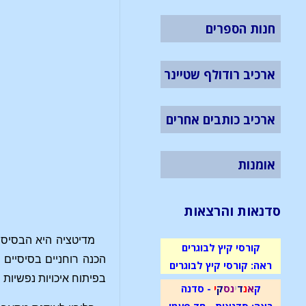
חנות הספרים
ארכיב רודולף שטיינר
ארכיב כותבים אחרים
אומנות
סדנאות והרצאות
מדיטציה היא הבסיס ש
קורסי קיץ לבוגרים
הכנה רוחניים בסיסיים 
ראה: קורסי קיץ לבוגרים
בפיתוח איכויות נפשיות 
ק
א
נ
ד
י
נ
ס
ק
י
- סדנה
ראה: סדנאות - חד פעמי