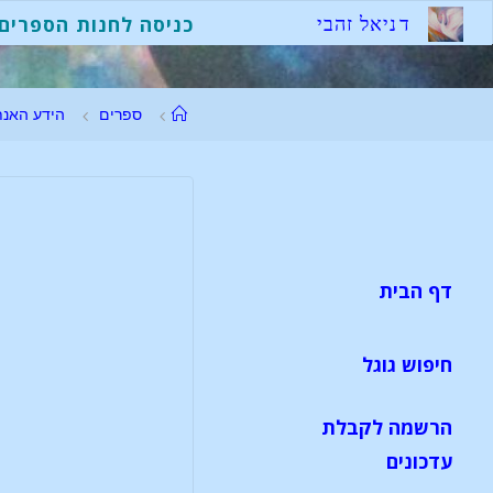
ד
נ
י
א
ל
ז
ה
ב
י
כניסה לחנות הספרים
ספרים
הידע האנת
דף הבית
חיפוש גוגל
הרשמה לקבלת
עדכונים