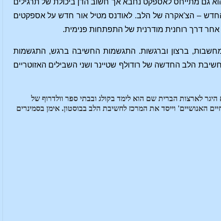
הוא גם מתייחס לאספקט נחבא אך חשוב הדן ביכולת של תרגילים
חדש – הצ'אקרה של הלב. לאודנס מטיל אור חדש על אספקטים
אחר דרך רוחנית מודרנית של התפתחות פנימית.
במחשבות, ברצון וברגשות. התגשמות החשיבה ברגש, התגשמות
יבת הלב החדשה של רודולף שטיינר ושני השבילים האזוטריים
מניה ב -1938 בעל קריירה בינלאומית באמנות העיצוב והאדריכלות. ב-1970 הוא היגר לארצות הברית שם הוא לימד בקולג ובבתי ספר וולדרוף של
ספר 'החיים האנושיים' וייסד את המרכז לחשיבת הלב בבוסטון. אימן בסמינרים