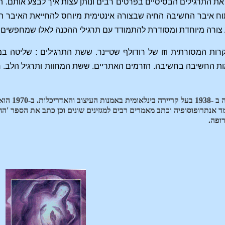
את התרגילים הבסיסיים בפרטים רבים ונותן עצות איך לבצע אותם. 
ח איבר החשיבה החיה שבצורה אינטימית מיוחס להחייאת האיבר ה
 צורה מיוחדת ומסודרת להתמודד עם תרגילי ההכנה לאלו שמחפשים 
ות המסורתית וזו של רודולף שטיינר. ששת התרגילים : שליטה 
ת החשיבה בחשיבה. הזרמים האתריים. ששת המחוות ותרגיל הלב. חש
נולד ברו
מאז 1971 הוא לומד אנתרופוסופיה וכתב מאמרים רבים למגזינים שונים וכן כתב את ה
ופה.