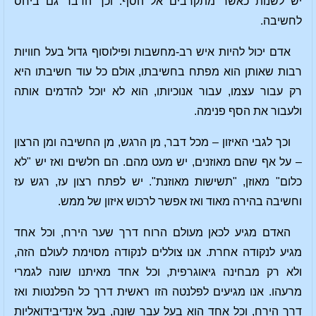
יש לשנות כאשר מתקרבים אל הסף. וכך הדבר גם ביחס
לחשיבה.
אדם יכול להיות איש רב-מחשבות ופילוסוף גדול בעל חוויות
רבות שאותן הוא מפתח בחשיבתו, אולם כל עוד חשיבתו היא
רק עבור עצמו, עבור אנוכיותו, הוא לא יוכל להדמים אותה
ולעבור את הסף פנימה.
וכך לגבי האיזון – מכל דבר, מן הרגש, מן החשיבה ומן הרצון
– על אף שהם מאוזנים, יש מעט מהם. הם חלשים ואז יש "לא
כלום" מאוזן, "תשישות מאוזנת". יש לפתח רצון עז, רגש עז
וחשיבה בהירה מאוד ואז אפשר לרכוש איזון של ממש.
האדם מגיע לכאן מעולם הרוח דרך שער הירח, וכל אחד
מגיע לנקודה אחרת. אנו צוללים לנקודה מסוימת לעולם הזה,
ולא רק מבחינה גיאוגרפית, וכל אחד מאיתנו שונה לגמרי
מרעהו. אנו מגיעים לפלנטה הזו ראשית דרך כל הפלנטות ואז
דרך הירח, וכל אחד הוא בעל עבר שונה, בעל אינדיבידואליות