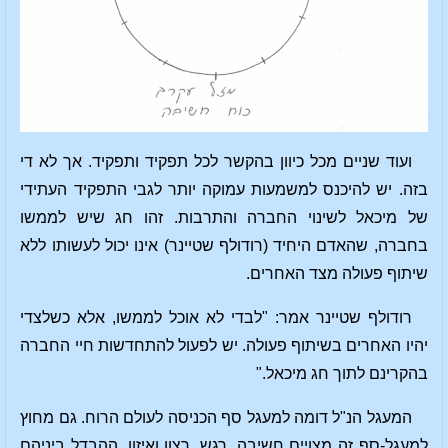
ועוד שניים מכל כיוון בהקשר לכל תפקיד ותפקיד. אך לא די
בזה. יש להיכנס למשמעות עמוקה יותר לגבי התפקיד העתידי
של מיכאל לשינוי החברה והתרבות. זהו חג שיש לממשו
בחברה, שהאדם היחיד (רודולף שטיינר) אינו יכול לעשותו ללא
שיתוף פעולה מצד האחרים.
רודולף שטיינר אמר: "לבדי לא אוכל לממשו, אלא כשלצדי
יהיו האחרים בשיתוף פעולה. יש לפעול להתחדשות חיי החברה
בהקרינם לתוך חג מיכאל."
המעגל הנ"ל דומה למעגל סף הכניסה לעולם הרוח. גם מחוץ
למעגל-סף זה מצויים חשיבה, רגש, רצון ואיזון. ההבדל ביניהם