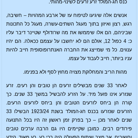
כנס חג-המולד זרע זרעים לשינוי-מהותי.
אנשים אלה שיגיעו לטיפוח עז של ארבע המהויות – חשיבה,
רגש, רצון ואיזון בתוך מעגל השתים-עשרה, מעגל כל התכונות
שביניהם, הם אלו שיממשו את מה שרודולף שטיינר דיבר עליו
כ: 4 כפול 12, אולם הם לא יחשבו על עצמם ככאלה. הם יהיו
ענווים. כל מי שמייצג את החברה האנתרופוסופית חייב להיות
עניו ביותר, חייב לעבוד על עצמו.
מהות הריב והמחלוקת מצויה מחוץ לסף ולא בפנימו.
לאחר 33 שנים מבשילים זרעים הן טובים והן רעים. זרע
שנזרע אינו פועל מיד. על הזרע להבשיל במשך 33 שנים. כך
קורה הן ביחס לזרעים הטובים והן ביחס לזרעים הרעים.
הזרעים שנזרעו בכנס חג-המולד בשנת 1923/24 הבשילו 33
שנים לאחר מכן – כך בפרק זמן ראשון זה היו בכל התנועה
פירודים רבים. כמובן שקיימים היו גם הרבה ערכים טובים
וחשובים, אך מצב שיתוף הפעולה היה בכי רע, רע מאוד. הידע