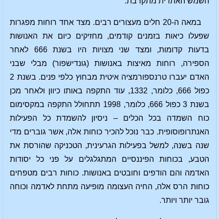
השמש האתרית מתקרבת.
במאה ה-20 חלים מעצורים רבים. מצד אחד רוחות מפגרות
שפעלו כיאות בזמנים קודמים, מחזיקים כיום את האנושות
בדעות קדומות, ומצד שני מצויות היו בשנת 666 לאחר
הספירה, רוחות מאיצות באנושות (גונדישפור) מבלי שבני
האדם יעברו טרנספורמציה איטית מבחוץ כלפי פנים. בשנת 2
כפול 666, כלומר, 1332, עוד התקפה באותו כיוון ולאחר מכן
בשנת 3 כפול 666, כלומר, 1998 תתחולל התקפה במקסימום
כוח השמדה בכל הכלים – ניסיון להשמדת כל הפעילות
האנתרופוסופית. כבר נוכל להכיר כוחות אלה, אשר גוברים מדי
שנה בשנה, למשל בפעילות הגרעינית, הטכניקה שהורסת את
הטבע, בכוחות הפיננסיים המתגלגלים על פני כל יסודות
האדמה והם הודפים וחובטים באנושות. כוחות רבים מטפחים
כוחות הרס אלה, החיה העצומה מופיעה מתחת לאדמה וכוחה
גובר יותר ויותר.