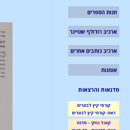
חנות הספרים
ארכיב רודולף שטיינר
ארכיב כותבים אחרים
אומנות
סדנאות והרצאות
קורסי קיץ לבוגרים
ראה: קורסי קיץ לבוגרים
ק
א
נ
ד
י
נ
ס
ק
י
- סדנה
ראה: סדנאות - חד פעמי