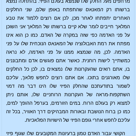
מרחפים מעל החלק שלו שנמצא בעולם הפיזי. בהתחלה נמצא
ברשותו רק
המאנאס
שהתפתח באופן שלם, שני החלקים
האחרים יתפתחו לאחר מכן. לכן אם רוצים ללמוד את טבע
המלאך חייבים לומר שלא קיים ברשותו של המלאך
אני
השוכן
על פני האדמה כפי שזה במקרה של האדם. כמו כן הוא אינו
מפתח את רמת האבולוציה של
המאנאס
הנוכחית שלו על פני
האדמה. לכן, מה שנמצא ממנו על פני האדמה, לא נראה
כמשתייך לישות רוחנית. כאשר אתם פוגשים אדם ומתבוננים
בו, אתם רואים שהעקרונות שלו נמצאים בו, לכן כל החלקים
שלו מאורגנים בתוכו. אם אתם רוצים לחפש
מלאך
, עליכם
לשמור בתודעתכם שהחלק הפיזי שלו הינו דבר מה דמוי
השתקפות-מראה של העקרונות הרוחניים שלו, אותם ניתן
למצוא רק בעולם הרוח. במים הזורמים, בערפל ההופך למים,
כמו כן ברוח הנושבת ובאורות המבהיקים דרך האוויר, בכל זה
עליכם לחפש אחרי גופם הפיזי של הישויות
המלאכיות
.
הקושי עבור האדם טמון ברעיונות המקובעים שלו שגוף פיזי