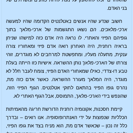
בני האדם.
חשוב שנדע שהיו אנשים
באטלנטיס
הקדומה שהיו למעשה
ארכי-מלאכים. הם
נשאו התגשמות של ארכי-מלאך בתוך
גופיהם הפיזי והאתרי. לו נראה היה אדם כזה למישהו שניחן
בראיה רוחנית, היה האחרון רואה אדם פיזי ומאחוריו צורה
ענקית, מתעלה מעליו, ומתפשטת למרחבים לא מוגדרים, זוהי
צורתו של
הארכי-מלאך
נותן ההשראה. אישיות כזו הייתה בעלת
טבע דו-צדדי, כאילו שמאחורי האדם הפיזי, צומח לעבר חלל לא
מוגדר, היה המלאך מעורר ההשראה. כאשר אדם כזה מת,
נהרס גופו הפיזי בהתאם לחוקי אטלנטיס. הגוף הפיזי הזה,
שהונפש בידי
הארכי-מלאך
, התמוסס, אבל הגוף האתרי לא.
קיימת חסכנות, אקונומיה רוחנית הדורשת חריגה מהאמיתות
הכלליות שנפוצות על ידי האנתרופוסופיה. אנו רואים – ובדרך
כלל זה נכון – שכאשר אדם מת, הוא מניח בצד את גופו הפיזי,