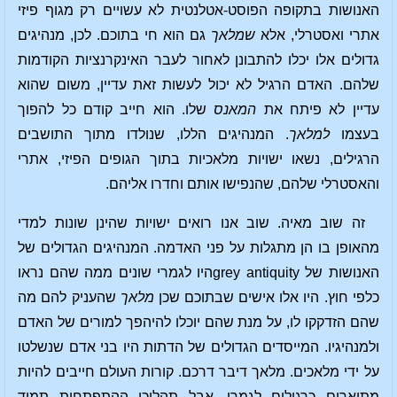
האנושות בתקופה הפוסט-אטלנטית לא עשויים רק מגוף פיזי
אתרי ואסטרלי, אלא
שמלאך
גם הוא חי בתוכם. לכן, מנהיגים
גדולים אלו יכלו להתבונן לאחור לעבר האינקרנציות הקודמות
שלהם. האדם הרגיל לא יכול לעשות זאת עדיין, משום שהוא
עדיין לא פיתח את
המאנס
שלו. הוא חייב קודם כל להפוך
בעצמו
למלאך
. המנהיגים הללו, שנולדו מתוך התושבים
הרגילים, נשאו ישויות מלאכיות בתוך הגופים הפיזי, אתרי
והאסטרלי שלהם, שהנפישו אותם וחדרו אליהם.
זה שוב מאיה. שוב אנו רואים ישויות שהינן שונות למדי
מהאופן בו הן מתגלות על פני האדמה. המנהיגים הגדולים של
האנושות של grey antiquityהיו לגמרי שונים ממה שהם נראו
כלפי חוץ. היו אלו אישים שבתוכם שכן
מלאך
שהעניק להם מה
שהם הזדקקו לו, על מנת שהם יוכלו להיהפך למורים של האדם
ולמנהיגיו. המייסדים הגדולים של הדתות היו בני אדם שנשלטו
על ידי מלאכים. מלאך דיבר דרכם. קורות העולם חייבים להיות
מתוארים כרגילים לגמרי, אבל תהליכי ההתפתחות תמיד