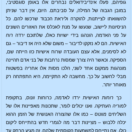
גופיהם, פעלו אינדיבידואלים נבחרים אלו באופן סוגסטיבי,
במובן הגבוה של המילה, על סביבתם. היום, אין דבר שניתן
להשוואתו לצייתנות, להוקרה וליראת הכבוד שרכשו להם. כל
הניסיונות ליישוב, שנעשו על מנת לאכלס את האזורים השונים
על פני האדמה, הונהגו בידי ישויות כאלו, שלתוכם ירדה
רוח
האישיות.
הם לא נזקקו לדיבור – משום שלא היה אז דיבור – גם
לא לסימנים, אלא עצם העובדה שרוח אישיות כזו הייתה שם,
הספיקה. וכאשר היה צורך שמסות נרחבות של בני אדם תהיינה
מונהגות ממקום אחד לשני, הלכו מסות אלו אחריה בפשטות
מבלי לחשוב על כך. מחשבה לא התקיימה, היא התפתחה רק
מאוחר יותר.
כך
רוחות האישיות
ירדו לאדמה, כרוחות
וונוס
, בתקופת
למוריה
העתיקה. ואנו יכולים לומר, שתכונות מאפיינות אלו של
השליחים
מוונוס
– כמו אלו שהצורה האנושית של הזמן ההוא
יכלה ללבוש – מציינות דבר מה לגמרי חדש בהתייחס ליקום
כולו. אם נתייחס למשמעות הקוסמית שלהם, זה מגיע הרחק עד