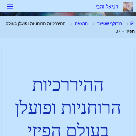
ד
נ
י
א
ל
ז
ה
ב
י
רודולף שטיינר
הרצאה
ההיררכיות הרוחניות ופועלן בעולם
הפיזי – 07
ההיררכיות
הרוחניות ופועלן
בעולם הפיזי