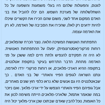
לוונוס
, והפעולות שלהם היו בעלי משמעות והשפעה על כל
השתלשלותה של מערכת השמש. הם יכלו להוביל את בני
האדם ממקום אחד לשני, משום שהם הכירו את הקשרים שיכלו
להיות ידועים רק לאלו, שהכירו את הסביבה של האדמה, לא רק
את האדמה עצמה.
התפתחות האנושות המשיכה הלאה. נוצר הכרח
שהמלאכים
,
רוחות
מרקורי
(אסטרונומית), יפעלו על ההתפתחות האנושית.
לא היה זה תפקידם להנפיש ולתת חיים למה ששכן על פני
האדמה מתחת. הדבר התרחש בעיקר בתקופת
אטלנטיס
.
בתקופה ההיא
הארכי-מלאכים
, או רוחות
מרקורי
ירדו לאדמה,
ונתנו השראה לגופים הפיזי והאתרי של בני האדם . כך
שבאטלנטיס
היו גם אנשים שלא נראו כלפי חוץ שונים מאחרים,
אבל גופיהם הפיזי והאתרי הונפשו על ידי
ארכי-מלאך
. ואם ניזכר
במה שנאמר אתמול, ש
לארכי-מלאכים
הייתה משימה לכוון את
כל האומות, נוכל להבין שאדם שבתוכו שכן ארכי-מלאך יכול היה