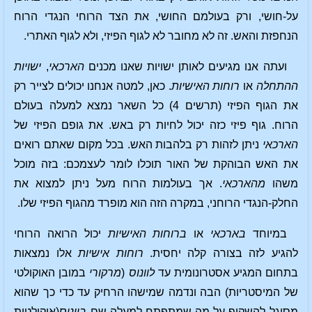
על-חושי, ורק בעולמם החושי, את הצד הרוחי הנגדי הרוח
הנחפזת והאש. זה לא מחובר לא לגוף הפיזי, ולא לגוף האתרי.
ועתה אנו מגיעים לאותן ישויות שאנו מכנים
הארכאי
,
ישויות
ההתחלה
או
רוחות האישיות
. כאן, למטה אנחנו יכולים לצייר רק
את הגוף הפיזי (תרשים 4) כל השאר נמצא למעלה בעולם
הרוח. גוף פיזי כזה יכול לחיות רק באש. את גופם הפיזי של
הארכאי
ניתן לזהות רק בלהבות האש. בכל מקום שאתם רואים
את האש הבוהקת של האור תוכלו לומר לעצמכם: בזה מוכל
משהו
מהארכאי
. אך בעולמות הרוח מעל ניתן למצוא את
החלק-הנגדי הרוחני, במקרה הזה הוא מופרד מהגוף הפיזי שלו.
במיוחד
בארכאי
או
ברוחות האישיות
יכול הרואה הרוחי
להגיע לזה בצורה קלה יחסית.
רוחות אישיות
אלו נמצאות
בתחום המגיע אסטרונומית עד
לוונוס
(
מרקורי
במובן האוקולטי
של המיסטריות) הבה ונדמה שמישהו הרחיק עד כדי כך שהוא
מסוגל להשקיף על מה שמתפתח למעלה שם
בוונוס
(אוקולטית