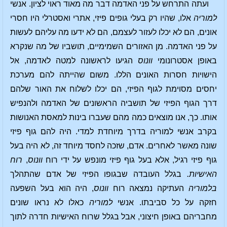
ועתה התרחש על פני האדמה דבר מה מאוד ראוי לציון. אנשי
למוריה
אלו, שהיו רק בעלי גופים פיזי, אתרי ואסטרלי היו חסרי
אונים, הם לא יכלו לעזור לעצמם, הם לא ידעו מה עליהם לעשות
על פני האדמה. מן האזורים השמימיים, תושביו של מה שנקרא
באופן אסטרונומי
וונוס
הגיעו לראשונה למטה לאדמה, אל
הישויות חסרות האונים הללו. משום שהייתה להם מערכת
יחסים מסוימת לגוף הפיזי, הם יכלו לשלוח את האור שלהם
דרך הגוף הפיזי של תושביה הראשונים של האדמה ולהנפיש
אותו. כך, אנו מוצאים כמה מהם שעברו בינות למאסת האנושות
בקרב אנשי למוריה בדרך מיוחדת למדי. היה להם גוף פיזי
שונה מאשר לאחרים. אדם, שזכה לחסד מיוחד זה, לא היה בעל
גוף פיזי רגיל, אלא בעל גוף פיזי מונפש על ידי רוח
וונוס
,
רוח
האישיות.
בגלל העובדה שבגופו הפיזי של אדם שהתהלך
בלמוריה
העתיקה נמצאה רוח
וונוס
, היה הוא בעל השפעה
חזקה על כל סביבתו. אנשי
למוריה
כאלו לא נראו שונים
מחבריהם באופן חיצוני, אבל בגלל שרוח האישיות חדרה לתוך