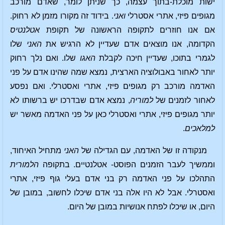
ישות מוכלת-בתוך עצמה, כך שניתן לומר, שאדם מורכב
מגופים פיזי, אתרי אסטרלי
ואני
. בידוד זה מקורו מזמן לא רחוק.
אם אנו חוזרים לתקופה הראשונה של תקופת
אטלנטיס
הקדומה, אנו מוצאים אדם שעדיין לא הרגיש את
האני
שלו
לגמרי בתוכו, שעדיין חיכה לקבלת
האגו
שלו. ואם נלך רחוק
יותר לאחור באבולוציה הארצית, נמצא שמה שהינו אדם על פני
האדמה מורכב רק מגופים פיזי, אתרי ואסטרלי. ואם נפסע
לאחור לזמנים של
למוריה
, נמצא אדם שבדרכו יש ברשותו לא
יותר מגופים פיזי, אתרי ואסטרלי כאן על פני האדמה מאשר יש
למלאכים
.
מנקודה זו של האדמה, עם הגדילה של
האני
מתחיל האיחוד,
וממשיך לעבר הזמנים הפוסט- אטלנטיים. בתקופה
הלמורית
התהלכו על פני האדמה רק בני אדם בעלי גוף פיזי, אתרי
ואסטרלי. אבל לא היו אלה בני אדם שיכלו לחשוב, במובן של
היום, או שיכלו לפתח אנושיות במובן של היום.