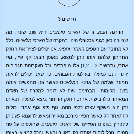
תרשים 3
הדרגה הבא, זו של
הארכי מלאכים
היא שוב שונה. מה
שציירנו כאן כגוף אסטרלי הינו, במקרה של
הארכי מלאכים,
כלל
לא מחובר עם הגופים
האתרי
והפיזי
. אנו יכולים לצייר את החלק
התחתון שלהם אותו ניתן למצוא, באופן הבא:
גוף פיזי, גוף
אתרי
, (תרשים 3 – 1,2) אלו מופרדים. וכל העקרונות הגבוהים
יותר הינם למעלה בעולמות הגבוהים, כך שאנו יכולים לראות
תמונה שלמה של
ארכי- המלאכים
כאשר אנו מחפשים אותה
בשני מקומות, ומבחינים שזה לא דומה למקרה של האדם
המאוחד כולו בישות אחת. החלק הרוחני נמצא למעלה, ובאותו
זמן הוא משקף עצמו כלפי מטה. גוף
פיזי
וגוף
אתרי
יכולים
להתאחד רק כאשר הפיזי מורכב מאוויר ומאש. לדוגמא לא ניתן
להבחין בגופים הפיזיים של
הארכי מלאכים
שחולפים על פני
המים. נוכל לזהות אותם רק באוויר ובאש, ונוכל למצוא באופן