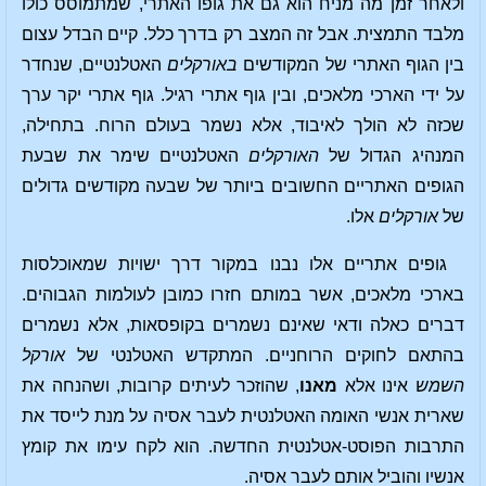
ולאחר זמן מה מניח הוא גם את גופו האתרי, שמתמוסס כולו
מלבד התמצית. אבל זה המצב רק בדרך כלל. קיים הבדל עצום
בין הגוף האתרי של המקודשים
באורקלים
האטלנטיים, שנחדר
על ידי הארכי מלאכים, ובין גוף אתרי רגיל. גוף אתרי יקר ערך
שכזה לא הולך לאיבוד, אלא נשמר בעולם הרוח. בתחילה,
המנהיג הגדול של
האורקלים
האטלנטיים שימר את שבעת
הגופים האתריים החשובים ביותר של שבעה מקודשים גדולים
של
אורקלים
אלו.
גופים אתריים אלו נבנו במקור דרך ישויות שמאוכלסות
בארכי מלאכים, אשר במותם חזרו כמובן לעולמות הגבוהים.
דברים כאלה ודאי שאינם נשמרים בקופסאות, אלא נשמרים
בהתאם לחוקים הרוחניים. המתקדש האטלנטי של
אורקל
השמש
אינו אלא
מאנו
, שהוזכר לעיתים קרובות, ושהנחה את
שארית אנשי האומה האטלנטית לעבר אסיה על מנת לייסד את
התרבות הפוסט-אטלנטית החדשה. הוא לקח עימו את קומץ
אנשיו והוביל אותם לעבר אסיה.