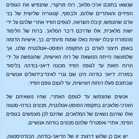
שנשאו בתוכם
ארכי-מלאך
,
רוח מרקורי
, שהנפיש את הגופים
הפיזיים והאתריים שלהם, ולבסוף, קטגוריה שלישית של בני
אדם שהונפשו, קיבלו השראה, לגופים הפיזי אתרי שלהם על ידי
ישות מלאכית, אלו שדרכם דיבר
המלאך
. ברוח של הלימוד
מהמזרח קיבלו ישויות כאלו שמות מיוחדים. כך, אישיות הדומה
באופן חיצוני לאדם בן התקופה
הפוסט
–
אטלנטית
שלנו, אך
שלמעשה הייתה הנושאת של
רוח האישיות
, שהונפשה על ידי
הרוח הזאת עד לגופה הפיזי מכונה
דיאני-בודהה
בלימוד
במזרח.
דיאני בודהה
הינו שם גנרי לאינדיבידואלים אנושיים
שבתוכם פעלו
רוחות
האישיות
, עד לעצם גופם הפיזי.
אנשים שהונפשו עד לגופם האתרי, שהיו נושאיהם של
ה
ארכי-מלאכים
בתקופה
הפוסט-אטלנטית
, מכונים
ב
ודהי-סטווה
ואלו שהינם נשאים של המלאכים, שהינם לכן מונפשים בגופים
הפיסי, אתרי ואסטרלי שלהם מכונים בודהה אנושיים.
יש אם כן שלוש דרגות: זו של הדיאני-בודהה, הבודהיסטווה,