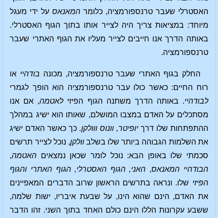
האסטרלי שעבר טרנספורמציה, כלומר
המאנאס
על ידי מעגל
מיוחד: במציאות צריך היה לצייר אותו בתוך הגוף האסטרלי.
באותה הדרך אנו חייבים לצייר מעליו את הגוף האתרי שעבר
טרנספורמציה.
החלק בגוף האתרי שעבר טרנספורמציה, מכונה
בודהיי
או
רוח החיים: כאשר כולו עבר טרנספורמציה הוא הופך לגמרי
לבודהיי
. באותה הדרך משתנה הגוף הפיזי
לאטמה
, אם אנו
מסתכלים על האדם במצבו המושלם, שאותו הוא ישיג במהלך
ההתפתחות שלו דרך
יופיטר, וונוס ווולקן.
כך כאשר האדם ישיג
את השלמות הגבוהה ביותר שלו בשלב
וולקן
, נוכל לצייר תרשים
סכמתי שלו באופן הבא: נוכל לומר שכאן נמצאים
האטמה
,
הבודהיי
המאנאס
,
האני, הגוף האסטרלי, הגוף האתרי והגוף
הפיזי
שלו. ונראה בתרשים הראשון שרוב הדברים המאפיינים
את האדם, הינם שהוא הינו, על שבעת איבריו, ישות שלמה,
ששבע עקרונות הללו הינם כולם האחד בתוך השני. זהו הדבר