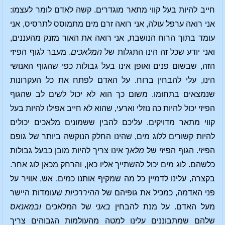
חייב להיות בעל קווי מתאר מוגדרים. קשה לאדם לומר לעצמו:
אני רואה ערפל עולה, אני רואה זרם מים מתמוסס לתרסיס, אני
עומד בתוך הרוח הנושבת, אני רואה את האור מזנק מהעננים,
ואני יודע שכל זה הינו התגלות של
המלאכים
. מעבר לגוף הפיזי
הזה, שבשום פנים ואופן אינו בעל גבולות כפי שהגוף האנושי
הינו, עלי להבחין ברוח. על האדם לפתח את כל העקרונות
שנמצאים בתחומו. משום כך הוא לא יכול לשים לב שהגוף
הפיזי יכול להיות כה נוזלי וארעי, שהוא לא חייב אפילו להיות בעל
קווי מתאר מדויקים. עליכם להבין ששמונים מלאכים יכולים
להיות קשורים ללוג מים, שהינו החלק הנוקשה ביותר של גופם
הפיזי. הגוף הפיזי של
מלאך
אינו צריך להיות מובן כבעל גבולות
כלשהם. לוג מים יכול להשתייך אליו כאן, והרחק מכאן לוג אחר.
בקצרה, עלינו לדמיין כל מה שמקיף אותנו כמים, אש, אוויר על
פני האדמה, כמכיל את גופיהם של
ההיררכיות
שעומדות היישר
מעל האדם. על מנת להבחין
באני
של המלאכים
ובמאנאס
שלהם שמתבוננים עלינו למטה מהעולמות הגבוהים צריך