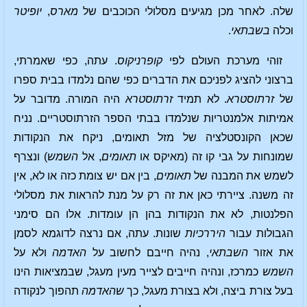
שלה. לאחר מכן מגיעים מסלולי הכוכבים של
מארס
,
יופיטר
וכלה
בשבתאי
.
זוהי מערכת העולם לפי
קופרניקוס
. עתה, כפי שאמרתי,
ברצוני להציג לפניכם את הדברים כפי שהם נלמדו בבית ספרו
של
זרתוסטרא
. לא תמיד
זרתוסטרא
היה המורה. מדובר על
אמיתות אלמנטריות שנלמדו בבתי הספר הזרתוסטריים. נניח
שכאן הקונסטלציה של מזל תאומים, ניקח את הנקודות
שמונחות על גבי קו זה (מאיקס או
תאומים
, אל
השמש
) ונצרף
לשמש את המבנה של
תאומים
, בין אם יש צומת כזה או לא, אין
זה משנה. ציירתי כאן את זה רק על מנת להראות את מסלולי
הפלנטות, לא את הנקודות בהן הן עומדות. אלו הם סימני
הגבולות עבור
היררכיות
שונות. עתה, אם נרצה לדוגמא לסמן
את אזור
השבתאי
, נהיה חייבם לחשוב על
האדמה
ולא על
השמש
כמרכז, ונהיה חייבים לצייר מעין מעגל, שבמציאות הינו
בעל צורת ביצה, ולא בצורת מעגל, כך
שהאדמה
תהפוך לנקודה