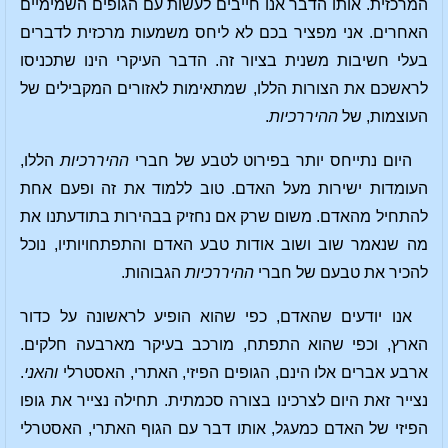
המרכזית. אותו הדבר אנו חייבים לעשות עם הגופים השמימיים
האחרים. אני מפציר בכם לא ליחס משמעות מרכזית לדברים
בעלי חשיבות משנית בציור זה. הדבר העיקרי הינו שתכניסו
לראשכם את הצורות הללו, שמתאימות לאזורים המקבילים של
העוצמות, של
ההיררכיות
.
היום נתייחס יותר בפירוט לטבע של חברי
ההיררכיות
הללו,
העומדות ישירות מעל האדם. טוב ללמוד את זה ופעם אחת
להתחיל מהאדם. משום שרק אם נחזיק בבהירות בתודעתנו את
מה שנאמר שוב ושוב אודות טבע האדם והתפתחויותיו, נוכל
להכיר את טבעם של חברי
ההיררכיות
הגבוהות.
אנו יודעים שהאדם, כפי שהוא הופיע לראשונה על כדור
הארץ, וכפי שהוא התפתח, מורכב בעיקר מארבעה חלקים.
ארבע אברים אלו הינם, הגופים הפיזי, האתרי, האסטרלי
והאני
.
נצייר זאת היום לצרכינו בצורה סכמתית. תחילה נצייר את גופו
הפיזי של האדם כמעגל, אותו דבר עם הגוף האתרי, האסטרלי