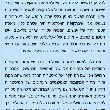
להעניק למעשה לכל הגזע האטלנטי את החוקים שהוא קיבל
ישירות מהשמים. מנהיגה הגדול של תקופת
למוריה
, כאשר היה
עדיין הכרח לפעול באופן כללי יותר, הונפש על ידי הרוחות
מוונוס
, אלו, שבתקופה האטלנטית היה עליהם לכוון מאסה
קטנה יותר של אנשים, הונפשו על ידי
הארכי מלאכים
. אלו
המכונים כוהנים – מלכים של
אטלנטיס
, היו למעשה –
מאיה
.
הם לא היו כלל וכלל מה שנראה כלפי חוץ. בגופיהם הפיזי
והאתרי חי
ארכי-מלאך
, הוא היה הסוכן הפעיל האמיתי.
אם נלך לאחור לזמנים האטלנטיים נחפש אחר המקומות
הסודיים של מנהיגים אלו של האנושות. הם פעלו ממרכזים
חבויים אלו, שם הם חקרו את מיסטרית החלל. למה שהם חקרו
והורו מתוך המקומות האטלנטיים העתיקים של המיסטריות
הללו ניתן לייחס את השם
אורקל
, למרות שהמילה הזו מקורה
בזמנים מאוחרים יותר. השם 'מקום
האורקלים'
, לגמרי מתאים
למרכזי הדרכה ושליטה אלו. מתוכם פעלו המורים הגדולים, כך
שהאחרים יוכלו להתאמן על מנת להיות כוהנים ומשרתים של