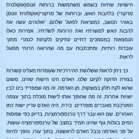
הישויות שחיות
בשמש
משתמשות ברוחות
וונוס
(אוקולטית
מרקורי
) בלהבות האש, וברוחות של
מרקורי
(אוקולטית
וונוס
)
באוויר הנושב, כמוציאות לפועל שלהם.
'ואלוהים עשה את
להבות האש למשרתיו ואת הרוחות לשליחיו'
. אמירות כאלו
הנמצאות במסמכים דתיים עתיקים נלקחות לגמרי מתוך
עובדות רוחיות, ומתכתבות עם מה שהרואה הרוחי מסוגל
לראות.
כך ניתן לראות ששלושת ההיררכיות שעומדות מעלינו קשורות
בצורה הדוקה לקיום שלנו. האדם הינו הישות שהינו, משום
שהוא לקח חלק במוצקות, מן האדמה. זה מה שמפריד בינו לבין
ישויות אחרות, זה מה שהופך אותו לישות מוכלת בתוך עצמה
המורכבת מאברים מופרדים.
בירח
, היה האדם עדיין ישות כמו
האחרים. שם הוא עבר דרך טרנספורמציות, בדיוק כפי שמסות
המים בעלות גוף שהינו תמיד במצב של טרנספורמציה עושות.
על פני האדמה נכבל האדם לראשונה, בתוך עורו. והפך להיות