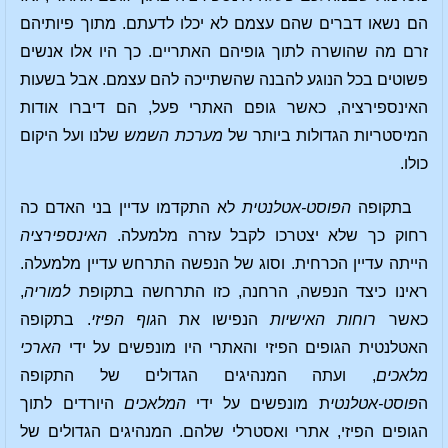
הם נשאו דברים שהם עצמם לא יכלו לדעתם. מתוך פיותיהם
זרם מה שהושרה לתוך גופיהם האתריים. כך היו אלו אנשים
פשוטים בכל הנוגע להבנה שהשתייכה להם עצמם. אבל בשעות
האינספירציה, כאשר גופם האתרי פעל, הם דיברו אודות
המיסטריות הגדולות ביותר של
מערכת השמש
שלנו ועל היקום
כולו.
בתקופה
הפוסט-אטלנטית
לא התקדמו עדיין בני האדם כה
רחוק כך שלא יצטרכו לקבל עזרה מלמעלה.
האינספירציה
הייתה עדיין הכרחית. וסוג של הנפשה התרחש עדיין מלמעלה.
ראינו כיצד הנפשה, הרחנה, כזו התרחשה בתקופת
למוריה
,
כאשר
רוחות האישיות
הנפישו את ה
גוף הפיזי
. בתקופה
האטלנטית הגופים הפיזי והאתרי היו מונפשים על ידי
הארכי
מלאכים
, ועתה המנהיגים הגדולים של התקופה
ה
פוסט-אטלנטי
ת מונפשים על ידי
המלאכים
היורדים לתוך
הגופים הפיזי, אתרי ואסטרלי שלהם. המנהיגים הגדולים של