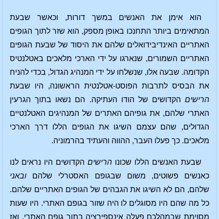
הוא אימן את האנשים במשך דורות, וכאשר שבעת
המתאימים ביותר התחנכו באופן מספק, הוא שזר לתוך הגופים
האתריים האינדיבידואלים שלהם את היסוד של שבעת הגופים
האתריים השמורים, שנארגו על ידי הארכי מלאכים באטלנטיס
הקדומה. שבעה אלו, שנשלחו על ידי המנהיג הגדול, בכדי להניח
את הבסיס לתרבות הפוסט-אטלנטית הראשונה, היו שבעת
הרישים
הקדושים של הודו העתיקה. הם נשאו בתוך הגרעין
האתרי שלהם, את גופיהם האתרים של המנהיגים האטלנטיים
הגדולים, שהם עצמם השיגו את הגופים הללו דרך הארכי
מלאכים. כך פעלו העבר, ההווה והעתיד בהרמוניה.
שבעת האנשים הללו שכונו
הרישים
הקדושים היו נראים לנו
כאנשים פשוטים, משום שבגופם האסטרלי שלהם
ובאני
שלהם, הם לא השיגו את הגבהים של הגופים האתריים שלהם.
כל מה שהם היו מסוגלים לו היה שזור בגופם האתרי. היו שעות
מסוימת שבמהלכם פעלה אינספירציה בתוך גופם האתרי, ואז