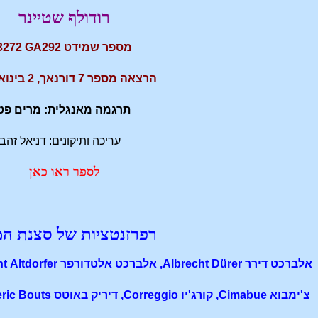
רודולף שטיינר
מספר שמידט S-3272 GA292
הרצאה מספר 7 דורנאך, 2 בינואר, 1917
תרגמה מאנגלית: מרים פט
עריכה ותיקונים: דניאל זהבי
לספר ראו כאן
רפרזנטציות של סצנת המ
אלברכט דירר Albrecht Dürer, אלברכט אלטדורפר Albrecht Altdorfer, פיטר ברויגל Pieter Brueghel,
צ'ימבוא Cimabue, קורג'יו Correggio, דיריק באוטס Dieric Bouts, פרה פיליפו ליפי Fra Filippo Lippi,