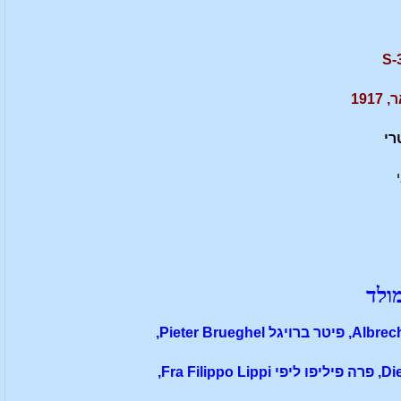
רי
ולד