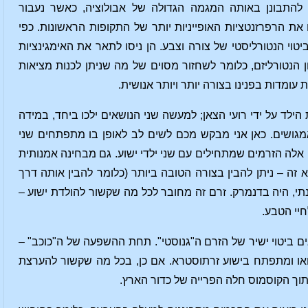
 להתבונן באותה המגמה הגדולה של אבולוציה, כאשר נעבור
 הרפרזנטציות האופייניות יותר של התקופות הראשונות. כפי
טוי הנטורליסטי של צורה וצבע. הן ניסו לתאר את האימגינציות
 הנטורליזם, כלומר לשחזור מסוים של מה שניתן לכנות מציאות
עומדות בפנינו בצורה יותר ויותר אנושית.
לד על ידי רועי הצאן; למעשה שני הנושאים ילכו ביחד, במידה
ושים. כאן אני מבקש מכם לשים לב לאופן בו מתפתחים שני
. אלה הזרמים שמתחילים עם שני ילדי ישוע. גם מבחינה אמנותית
זה – ניתן להבין בצורה הטובה ביותר (כלומר להבין אותה דרך
י, היה בדנמרק. זרם זה מחובר לכל מה שקשור להולדת ישוע –
חיי הטבע.
ביטוי ישיר של הזרם ה"גנוסטי". תחת ההשפעה של ה"כוכב" –
 ומתפתח בישוע זרתוסטרא. אם כן, בכל מה שקשור להערצת
תוך הקוסמוס חלה הפרייה של כדור הארץ.