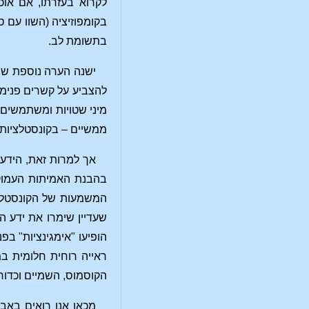
לקרוא בעזרתו, אם אוכ
בקומפוזיציה (השוו עם 
בתשומת לב.
ישנה הערה נוספת שהי
להצביע על קשרים פנימי
מיני שטויות ומשתמשים 
ממשיים – בקונסטלציות 
שעדיין שימרו את ידע ה
הופיעו "אימגינציות" בפ
ראייה רוחית חלומית ב
הקוסמוס, השמיים וכדור 
מכאן אנו רואים באב