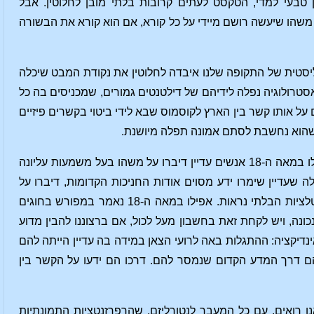
 טבעי למדי, הטקסט לעתים קרובות בלתי מובן לחלוטין. אבל
 משהו שיעשה רושם מיידי על כל קורא, אם הוא קורא את הבשורה
ליסטית של התקופה שלנו איבדה לחלוטין את נקודת המבט שיכלה
טרולוגיה נפלה לידיהם של דילטנטים גמורים, שמכניסים בה כל
 אותו קשר בין הארץ לקוסמוס שבא לידי ביטוי בקשרים פיזיים
ג שהוא נחשבת לסתם אמונה תפלה מיושנת.
אך למרות זאת, הידע לגבי דברים אלה לא התנוון ולא התפוגג לגמרי עד למאה ה-18. אפילו במאה ה-18 אנשים עדיין דיברו על משהו בעל משמעות עליונה
אמיתות העמוקות מאוד שטמונות בהופעתם של שלושת החכמים. במאה ה-18, אלה שעדיין שימרו ידע מסוים אודות החניכות הקדומות, דיברו על
המשמעות של הקונסטלציות הפיזיות. אך לא רק זה: הם דיברו גם על המשמעות של הקונסטלציות הבלתי נראות. אפילו במאה ה-18 נאמר במפורש בחוגים
ונה, ויש לקחת זאת בחשבון מעל לכול, אם ברצוננו להבין מדוע
אינדיקציה: ההתגלות באה לרועי הצאן במידה בה עדיין הייתה להם
הם דרך המדע הקדום שנמסר להם. דרכו הם ידעו על הקשר בין
ו רואים, עם כל המעבר לנטורליזם, שהרפרזנטציות התמונתיות