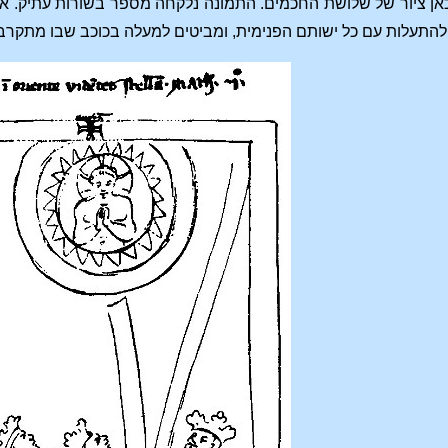
 כאן ציור של שלושת החכמים. התמונה נלקחה מספר בשורות עתיק. 
 להתעלות עם כל ישותם הפנימית, ומביטים למעלה בכוכב שבו מתק