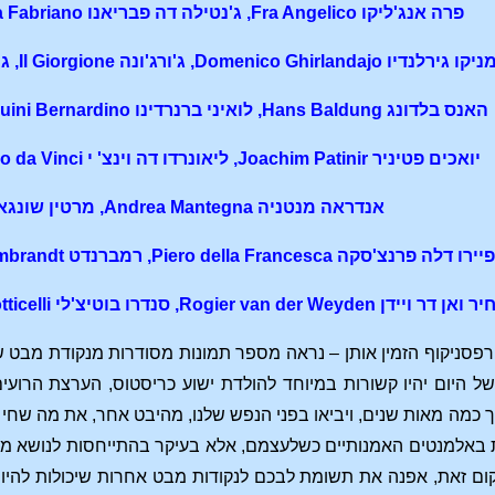
פרה אנג'ליקו Fra Angelico, ג'נטילה דה פבריאנו Gentile da Fabriano, ג'ררד דוד
ו Domenico Ghirlandajo, ג'ורג'ונה Il Giorgione, ג'וטו Giotto, ג'ובאני בליני Giovanni Bellini,
האנס בלדונג Hans Baldung, לואיני ברנרדינו Luini Bernardino, הוגו ואן דר גוס Hugo van der Goes,
יואכים פטיניר Joachim Patinir, ליאונרדו דה וינצ' י Leonardo da Vinci, לוקס כרנך Lucas Cranach,
אנדראה מנטניה Andrea Mantegna, מרטין שונגאואר Martin Schongauer,
פיירו דלה פרנצ'סקה Piero della Francesca, רמברנדט Rembrandt, ברנהרד שטריגל Bernhard Strigel,
 ויידן Rogier van der Weyden, סנדרו בוטיצ'לי Sandro Botticelliוסטפן לוכנרStephen Lochner
רפסניקוף הזמין אותן – נראה מספר תמונות מסודרות מנקודת מבט 
של היום יהיו קשורות במיוחד להולדת ישוע כריסטוס, הערצת הרוע
 כמה מאות שנים, ויביאו בפני הנפש שלנו, מהיבט אחר, את מה שחי 
ת באלמנטים האמנותיים כשלעצמם, אלא בעיקר בהתייחסות לנושא מס
קום זאת, אפנה את תשומת לבכם לנקודות מבט אחרות שיכולות להיות 