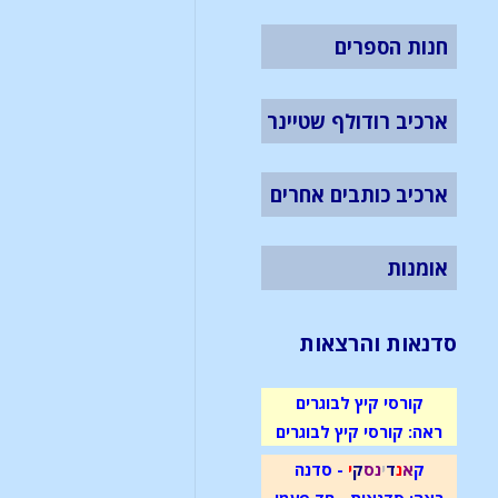
חנות הספרים
ארכיב רודולף שטיינר
ארכיב כותבים אחרים
אומנות
סדנאות והרצאות
קורסי קיץ לבוגרים
ראה: קורסי קיץ לבוגרים
ק
א
נ
ד
י
נ
ס
ק
י
- סדנה
ראה: סדנאות - חד פעמי