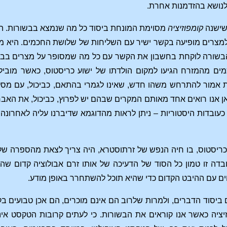
 לנושא בהזדמנות אחרת.
 שישנה
קומפוזיציה
מסוימת המונחת ביסוד כל מה שנמצא בבשורות. הקו
מצרים מופיעה בקשר ישיר עם השליחות של שלושת החכמים. היא מ
בשורה לוקחת בחשבון את הקשר עם כל מה שמסופר על מצרים בברי
ם מהמזרח הגיעו למקום הולדתו של ישוע כריסטוס, כאשר מוביל
מור להתרחש משהו חדש, שאינו לגמרי בהתאם, כביכול, עם מסלו
 אנו רואים אחד מאותם המקרים שבהם יש לפרוץ, כביכול, את האבחון
עובדות היסטוריות – ניתן לראות מהדוגמא שדיברנו עליה לאחרונה. י
כריסטוס, בו חיה הנפש של זרתוסטרא, היה צריך לצאת מהספרה של 
בדה זו טמון כל הסוד של הדעיכה של אותו זרם אבולוציה קדום שה
ים עם ההיבט הקדום כדי שהיא תוכל להשתחרר באופן מודע.
ביסוד הדברים, ולמרות שלרוב הם אינם מוכרים, הם אכן טבועים בקומ
ציה כאשר אנו קוראים את הבשורות. כי לעתים קרובות הטקסט אינו 