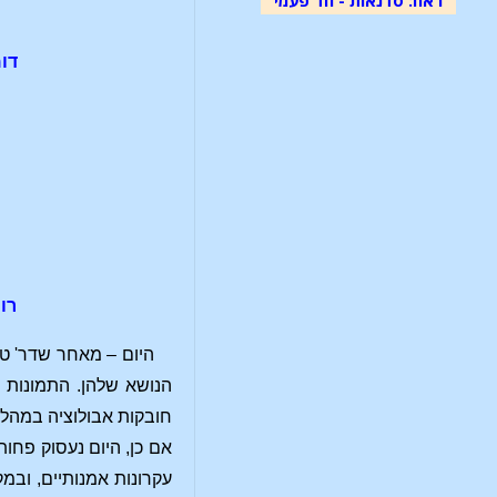
דומניקו גירלנדי
רוחיר ואן דר
היום – מאחר שדר' ט
הנושא שלהן. התמונות 
חובקות אבולוציה במהלך
אם כן, היום נעסוק פחו
עקרונות אמנותיים, ובמ