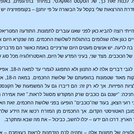
ל לכנות זאת כך, של הטקסט האוקולטי. במיוחד בתרגומים, באופן
סדרת ההרצאות שלי בקסל על הבשורה על פי יוחנן) – בקומפוזיציה יש
יתי רוצה להביא כאן לפני שאנו עוברים לתמונות. התודעה המטריא
ים כגון אלה שגלומים בהתגלות לשלושת החכמים. מה שנקרא היום אס
בה לרעה. יש אנשים מעטים היום שרציניים באמת כאשר הם מדברים על
של הכוכבים. מצד שני, בעיני המדע של היום, האסטרולוגיה מכל סו
בהבנת ה
חניכה: "ישנם גם כוכבים שרק המקודש מסוגל לראות." זאת אמירה נכ
ני רועי הצאן, בעוד שה"כוכבים" הופיעו בפני שלושת החכמים. זאת ה
מובן האטוויסטי הקדום. אך החכמים מן המזרח רכשו את הידע של
הארץ. דרכו הם ידעו – יכלו לחשב, כביכול – את מה שבא ומתקרב.
ולוציה של תמונות אלה – ותהיה לכם הזדמנות לראות בעצמכם – אנ