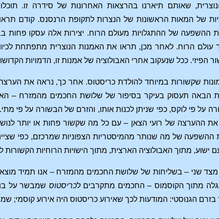
צרית, שאותם תיארנו בהרצאות האחרונות של סידרה זו. תוכלו
ות של המאות הראשונות של הנצרות לתקופת הרנסנס. קודם תראו את
תחת ההשפעה של ההתגלויות מעולם הרוח. יצירות אלה עסקו פחות בבי
 עולם הרוח. לאחר מכן, תראו את האמנות הנוצרית מתפתחת לכיוון
הפיזי. ככל שנעקוב אחרי האבולוציה של אמנות זו, הדמויות הקדושות 
ות שקשורות במיוחד להולדת כריסטוס. אחר כך, נראה את הערצת הי
ת הבאה תעסוק בעיקר בסיפור של שלושת החכמים מהמזרח – האמג
ה על פי לוקס, כפי שניתן לכנות אותו, והזרם של הבשורה על פי מתי
את ההערצה של רועי הצאן – עם כל מה שקשור פחות או יותר לנושא 
 ההשפעה של מה שנותר מהמיסטריות הצפוניות שמרכזם, כפי שציינת
עם ישוע, מתוך האבולוציה הארצית, מתוך הישויות הרוחיות הקשורות ל
צד שני – בשליחות של שלושת החכמים מהמזרח – אנו תמיד מוצאים 
ה מתוך הקוסמוס – החכמים מתקרבים ל
כריסטוס
שמבשר על בואו
זרם הגנוסטי: המודעות לכך שאירוע כריסטוס היה אירוע קוסמי; שמ