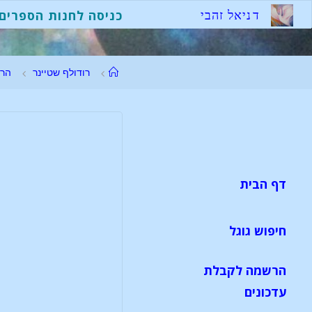
ד
נ
י
א
ל
ז
ה
ב
י
כניסה לחנות הספרים
רודולף שטיינר
הר
דף הבית
חיפוש גוגל
הרשמה לקבלת
עדכונים