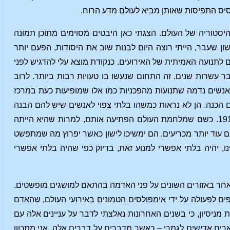
בסיס התפיסות שאותן מביא לעולם מדע הרוח.
סטוריה של העולם. הצגתי כאן היבטים מסוימים מתוכן תמונה
ן שעבר, הייתי רוצה היום לבנות שוב את היסודות, הפעם יותר
לתנועה האמיתית של האירועים. כנקודת מוצא עלי להדגיש לפני
עשרות שנים. זה התחום שנעשו בו טעויות רבות ביותר. לרוב
אנשים נדמה שתנועות מהפכניות כמו אלו שמופיעות כעת במרכז
הכנה. הן לא נראות כמשהו בלתי צפוי לאנשים שיש להם הבנה
חברתית. אך אני חושש שאנשים עוד ימשיכו לחיות באותה גישה שהייתה להם לפני שנת 1914. כשם שמלחמת העולם הפתיעה אותם, למרות שהיא הייתה
ים עוד יותר מכריעים. הם ימשיכו לישון כאשר יפרוץ מה שמתפשט
, יהיה בלתי אפשרי למנוע זאת, בדיוק כפי שהיה בלתי אפשרי
 אחר באזורים השונים על פני האדמה בהתאם למושגים מופשטים.
ם לפעולה על ידי אימפולסים הטמונים באירועי העולם, שהאדם
מניסיון, כי בשנים האחרונות נאלצתי לדבר על עניינים אלה עם
רים אדישים לגמרי – כאשר מדברים על דברים אלה. אני מתכוון