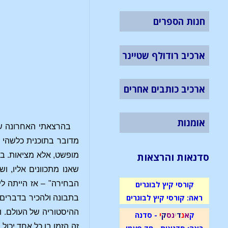
חנות הספרים
ארכיב רודולף שטיינר
ארכיב כותבים אחרים
אומנות
בהרצאתי האחרונה שע
מדובר בתוכנית כלשהי שא
סדנאות והרצאות
מופשט, אלא מציאות. ב
שאנו מתכוונים אליו, 
הבחירה" – אז הייתה ל
קורסי קיץ לבוגרים
ראה: קורסי קיץ לבוגרים
בתבונה ולהכיר בדברים 
ההיסטוריה של העולם. ו
ק
א
נ
ד
י
נ
ס
ק
י
- סדנה
זה הזמן בו כל אחד יכול
ראה: סדנאות - חד פעמי