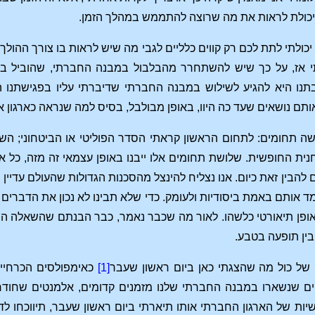
 יכולת לראות את מה שרוצה להתממש במהלך הזמן.
י יכולתי לתת לכם רק קווים כלליים לגבי מה שיש לראות בו צורך הה
אז, על כך שיש להשתחרר מהבלבול במבנה החברתי, שהוביל בהד
בתנו היא להגיע לשילוש במבנה החברתי שדיברתי עליו בפגישתנ
תם נושאים שעד כה היוו, באופן מבולבל, בסיס למה שנראה כארגון א
ושה תחומים: לתחום הראשון קראתי הסדר הפוליטי או הביטחוני; הש
ית החופשית. שלושת תחומים אלו ייבנו באופן עצמאי זה מזה, כל אח
 להבין זאת כיום. אנו נצליח להינצל מהסכנות הגדולות שהעולם עדיין
ד אותם באמת ביסודיות ולעומק. כדי שלא תבינו לא נכון את הדברים 
אופן תיאורטי כלשהו. לאור מה שכבר נאמר, כבר הבנתם שהשאלה הח
בין תופעה בטבע.
 של כול מה שהצגתי כאן ביום ראשון שעבר
[1]
כאימפולסים הכרחיים 
ים שנשארו במבנה החברתי שלנו מזמנים קדומים, אלמנטים שחודר
ת של הארגון החברתי אותו תיארתי ביום ראשון שעבר, תיווכחו לדעת