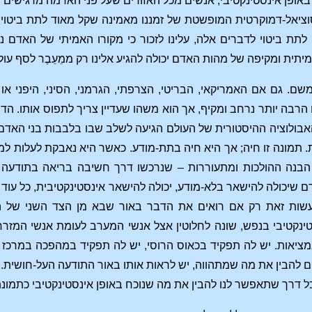
באופן אינסטינקטיבי, אנשים מכל האזורים שעל פני האדמה מרגישים 
וציאל-דמוקרטית המופשטת של זמננו מאמינה שקל מאוד לתת ביטוי ב
לתת ביטוי לדברים אלה, עלינו לזכור כי מקורו האמיתי של האדם נמ
יתית ומקיפה של מהות האדם יכולה להגיע אלינו רק ממֵעֵבֶר לסף עו
 גם אם האמריקאי, הבריטי, הצרפתי, הגרמני, הסיני, היפני או ה
בה יותר נרחב ומקיף, אך הוא משהו שעדיין צריך לתפוס אותו. הד
ולוציה ההיסטורית של העולם הגיעה לשלב שבו בלבבות בני האדם ח
תמונה זו חיה; אך היא חיה בתת-מודע. כאשר היא נאבקת לעלות למ
ת הבנה ההולכות ומתעוררות – שנרכשו דרך חשיבה בריאה בתודעה
 שיכולה להישאר בלא-מודע, יכולה להישאר אינסטינקטיבית, כל עוד 
לעשות זאת רק אם רואים את הדבר באור שבא מן הצד השני של הס
נקטיבי בנפש, שונה לחלוטין אצל אנשי המערב לעומת אנשי המזרח.
מציאות. יש לה תפקיד בכאוס הרוסי, יש לה תפקיד במהפכה במרכז 
ם להבין את מה שמתהווה, יש לראות אותו באור התודעה העל-חושית. 
כל דרך שתאפשר לנו להבין את מה שנוכח באופן אינסטינקטיבי כתמונ