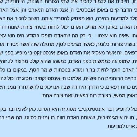
ו, חייבים אנו ללמוד להכיר את שתי הצורות השונות, הייחודיות,
י הדבר קיים באופן אובססיבי הן אצל האדם המערבי והן אצל האדם 
ולה למודעות בהירה, הוא מפסיק להטריד אותנו. חשוב להכיר את הא
האדם באופן לא מודע. האדם יכול לחוות בשתי צורות שונות דרך
הו שאינו הוא עצמו – כי רק מה שהאדם תופס במודע הינו הוא עצמ
בשתי צורות. כלומר, כאשר מגיעים לסף, מתגלה שזה אשר מטריד את
פאים. זה אשר מעסיק את האדם באופן אינסטינקטיבי מופיע בפני ש
ית, שמופיעה כממשות בפני האדם, כמשהו שהוא קולט מחוצה לו. זוה
ל האדם הופך להיות ברור ומודע בנוכחות שומר הסף, במקום בו כל
יים הרוחניים החופשיים, אלמנט חי אינסטינקטיבי מסוג זה יכול להופי
ו כרוח רפאים, כי הדרך היחידה שבה אנו יכולים להשתחרר ממנו היא 
 באופן ממשי, בצורת רוח רפאים. זאת צורה אחת.
ל להופיע דבר אינסטינקטיבי מסוג זה היא הסיוט. כאן לא מדובר בקל
וויה אימגינטיבית, שאותה האדם חווה בו-זמנית כסיוט. מה שחי בנו 
אותו למודעות.