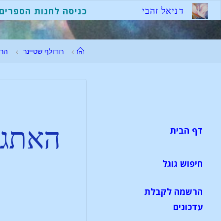
ד
נ
י
א
ל
ז
ה
ב
י
כניסה לחנות הספרים
רודולף שטיינר
הר
האתגר
דף הבית
חיפוש גוגל
הרשמה לקבלת
עדכונים