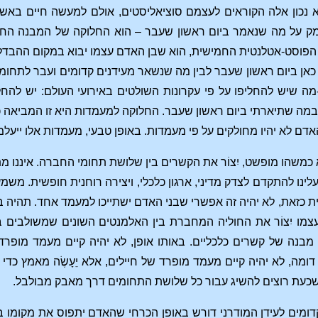
א נכון אלה הקוראים לעצמם סוציאליסטים, אולם למעשה חיים באש
מק על מה שנאמר ביום ראשון שעבר – הוא החלוקה של המבנה הח
הפוסט-אטלנטית החמישית, הוא שבן האדם עצמו יבוא במקום ההבדלים ה
כאן ביום ראשון שעבר לבין מה שנשאר מעידנים קדומים ועבר לתחומים
מה שיש להחליפו על פי עקרונות השולטים באירועי העולם: יש להח
במה שתיארתי ביום ראשון שעבר. החלוקה למעמדות היא זו המביאה כ
אדם לא יהיו מחולקים על פי מעמדות. באופן טבעי, מעמדות אלו ייעלמו 
 כמשהו מופשט, יִצוֹר את הקשרים בין שלושת תחומי החברה. איננו מ
לינו להתקדם לצדק מדיני, ארגון כלכלי, ויצירה רוחנית חופשית. מש
 אמיתית כזאת, לא יהיה זה אפשרי שבני האדם ישתייכו למעמד אחד. תהיה ב
צמו יִצוֹר את החוליה המחברת בין האלמנטים השונים שמשולבים ב
מבנה של קשרים כלכליים. באותו אופן, לא יהיה קיים מעמד מופרד
ומה, לא יהיה קיים מעמד מופרד של חיילים, אלא יֵעָשֶׂה מאמץ כד
עת רוצים להשיג עבור כל שלושת התחומים דרך מאבק מבולבל.
מים לעידן המודרני דורש באופן הכרחי שהאדם יתפוס את מקומו בע