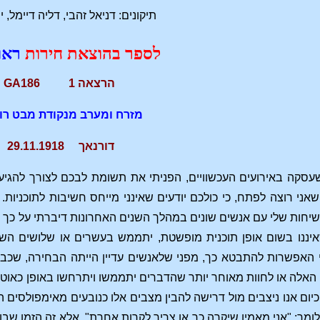
תיקונים: דניאל זהבי, דליה דיימל, י
לספר בהוצאת חירות
ראו
הרצאה 1 GA186
מזרח ומערב מנקודת מבט רו
דורנאך 29.11.1918
סקה באירועים העכשוויים, הפניתי את תשומת לבכם לצורך להגיע ל
ני רוצה לפתח, כי כולכם יודעים שאינני מייחס חשיבות לתוכניות. ה
שיחות שלי עם אנשים שונים במהלך השנים האחרונות דיברתי על כך
ושאיננו בשום אופן תוכנית מופשטת, יתממש בעשרים או שלושים הש
י האפשרות להתבטא כך, מפני שלאנשים עדיין הייתה הבחירה, שכב
האלה או לחוות מאוחר יותר שהדברים יתממשו ויתרחשו באופן כאוטי
כיום אנו ניצבים מול דרישה להבין מצבים אלו כנובעים מאימפולסים 
 לומר: "אני מאמין שיקרה כך או צריך לקרות אחרת", אלא זה הזמן ש