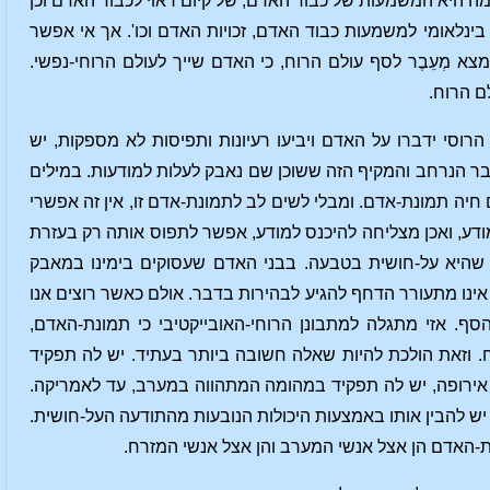
מה היא המשמעות של כבוד האדם, של קיום ראוי לכבוד האדם וכן
ינלאומי למשמעות כבוד האדם, זכויות האדם וכו'. אך אי אפשר
צא מְעֵבֶר לסף עולם הרוח, כי האדם שייך לעולם הרוחי-נפשי.
לם הרוח.
רוסי ידברו על האדם ויביעו רעיונות ותפיסות לא מספקות, יש
בר הנרחב והמקיף הזה ששוכן שם נאבק לעלות למודעות. במילים
יה תמונת-אדם. ומבלי לשים לב לתמונת-אדם זו, אין זה אפשרי
ודע, ואכן מצליחה להיכנס למודע, אפשר לתפוס אותה רק בעזרת
 שהיא על-חושית בטבעה. בבני האדם שעסוקים בימינו במאבק
אינו מתעורר הדחף להגיע לבהירות בדבר. אולם כאשר רוצים אנו
ף. אזי מתגלה למתבונן הרוחי-האובייקטיבי כי תמונת-האדם,
 וזאת הולכת להיות שאלה חשובה ביותר בעתיד. יש לה תפקיד
אירופה, יש לה תפקיד במהומה המתהווה במערב, עד לאמריקה.
יש להבין אותו באמצעות היכולות הנובעות מהתודעה העל-חושית.
ת-האדם הן אצל אנשי המערב והן אצל אנשי המזרח.