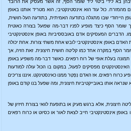
 שבהן בא לידי ביטוי ליד שומר הסף, זה אשר מעסיק את הרובד
מהמזרח. כול עוד הוא אינסטינקטיבי, הוא מטריד אותנו באופן
ופן הייחודי שבו מתגלה בתודעה האמיתית, בתודעה העל-חושית,
 שומר הסף כיצד מופיע לפניו דבר-מה שפועל בצורה כאוטית
ו. הדברים המעסיקים אדם באובססיביות באופן אינסטינקטיבי
 האדם באופן אינסטינקטיבי לובש אחת משתי צורות. אחת יכולה
ומר הסף במקרה אחד כמו קליטה חושית חיצונית. זאת הזיה, אך
י תמונה בעלת אופי של רוח רפאים. כאשר דבר-מה משפיע באופן
 האינסטינקטים מפסיקים לפעול, במקום בו הכול עולה למודעות
ע כרוח רפאים. אז האדם נִפְטַר ממנו כאינסטינקט. איננו צריכים
שנראה אותו באובייקטיביות חיצונית, ומה שפעל בנו קודם באופן
יטה חיצונית, אלא ברגש מעיק או בתופעת לוואי בצורת חיזיון של
באופן אינסטינקטיבי חייב לצאת לאור או כסיוט או כרוח רפאים