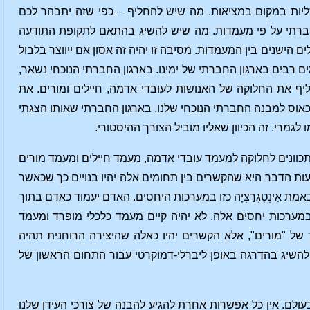
ליות במקום במציאות. מה שיש להחליף – כפי שזה יתבהר לכם
ברתי על פי מעמדות. מה שיש להשיג בהתאם לתקופת התודעה
ישנים בין המעמדות. מסיבה זו יהיה זה אסון אם ייווצר בלבול
 רבים בארגון החברתי של ימינו. בארגון החברתי הנוכחי נשאר,
ליף את החלוקה של האנושות לעובדי אדמה, חיילים ומורים. את
אוס למבנה החברתי הנוכחי שלנו. בארגון החברתי שאותו הצגתי
לגמרי. זה הכיוון שאליו מוביל הצורך ההיסטורי.
תכוונים לחלוקה למעמד עובדי אדמה, מעמד חיילים ומעמד מורים
מעות הדבר היא שהקשרים בין תחומים אלה יהיו בנויים כך שכאשר
אמת אִינְטֶגְרַצְיָה כזו במערכות היחסים. האדם יעמוד כאדם בתוך
מערכות יחסים אלה. לא יהיה קיים מעמד כלכלי מופרד ומעמד
 של "מורים", אלא הקשרים יהיו כאלה שהיצירה הרוחנית תהיה
י להשיג בהדרגה באופן ליברלי-דמוקרטי עבור התחום הראשון של
ולם. אין כל אפשרות אחרת להגיע להבנה של צורכי העידן שלנו