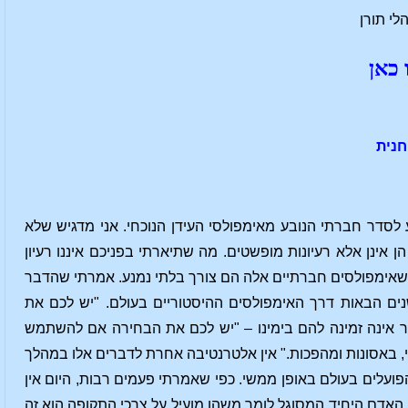
הלי תורן
 כאן
חנית
סדר חברתי הנובע מאימפולסי העידן הנוכחי. אני מדגיש שלא
ן אינן אלא רעיונות מופשטים. מה שתיארתי בפניכם איננו רעיון
 שאימפולסים חברתיים אלה הם צורך בלתי נמנע. אמרתי שהדבר
נים הבאות דרך האימפולסים ההיסטוריים בעולם. "יש לכם את
ר אינה זמינה להם בימינו – "יש לכם את הבחירה אם להשתמש
, באסונות ומהפכות." אין אלטרנטיבה אחרת לדברים אלו במהלך
הפועלים בעולם באופן ממשי. כפי שאמרתי פעמים רבות, היום אין
בו האדם היחיד המסוגל לומר משהו מועיל על צרכי התקופה הוא זה