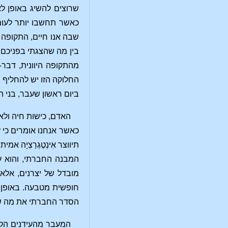
שרוצים להשיג באופן ל
כאשר תחשבו יותר לעו
שבה אנו חיים, התקופה 
בין מה שהצגתי בפניכם 
מהתקופה היוונית, דבר-
החלוקה הזו יש להחליף 
ביום ראשון שעבר, בני ה
האדם, כישות חיה ולא
כאשר אנחנו אומרים כי ע
תיווצר אִינְטֶגְרַצְיָה
המבנה החברתי, והוא ע
מובדל של יצרנים, אלא 
חופשית מטבעה. באופן ד
הסדר החברתי את מה שכ
המעבר מהעידנים הקדו