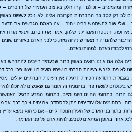
ח ומהמערב – וכולם ייקחו חלק בעיצוב העתידי של הדברים – שו
ים לב רק לסביבה החברתית הקרובה אלינו, לא נוכל לשפוט באופ
– ועלי שוב להשתמש בביטוי הזה – אנו באמת מגבשים את הדעה שלנ
אירופה, והנספח האמריקני שלהן, יאמרו את דברם, ואנשי מזרח אי
הדיבור שלהם יהיה מאוד שונה זה מזה, כי לבני האדם באזורים שונים
רחי לכבודו כאדם ולמהותו כאדם.
דברים אלה אם איננו רואים באופן ברור שבעתיד חייבים להתרחש בא
ט לא ניתן לגבש רעיונות חברתיים שיהיו מועילים ויישאו פרי בכ
 בגבולות התודעה הפיזית הרגילה אין רעיונות חברתיים יעילים. מס
יש ביכולתם לשאת פרי. בו זמנית זה אומר גם שאנשים לא יוכלו להי
 הרוח. בתחומי החיים היומיומיים, בתחומי המדע הרגיל, האנושות
חי. בתחומים אלו עוד יהיה ניתן להסתדר, אם יהיה צורך בכך. אך
וח. בתוך בני האדם של העידן הנוכחי קיים – אם כי הוא נמצא עדיין 
ל אחד, באופן המתאים לטבעו, להיות אדם על פני האדמה.