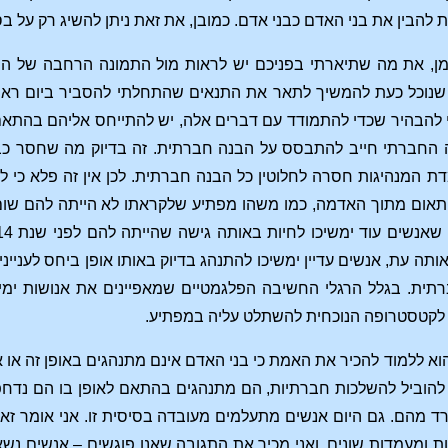
 להבין את בני האדם כבני אדם. כמובן, את זאת ניתן להשיג רק על 
ן, את מה שתיארתי בפניכם יש לראות מול התמונה הרחבה של ההי
י שנוכל כעת להמשיך לתאר את התנאים שהתחלתי להסביר ביום ראשו
י להבהיר שכדי להתמודד עם דברים אלה, יש להתייחס אליהם בהתאם 
 החברתי חייב להתבסס על הבנה חברתית. זה בדיוק מה שחסר כבר 
 המנהיגות חסרה לחלוטין כל הבנה חברתית. לכן אין זה פלא כי ל
פתאום מתוך האדמה, כמו משהו מפתיע שלקראתו לא הייתה להם שום 
תה עת, אנשים עדיין ימשיכו להתנהג בדיוק באותו אופן ביחס לעניינ
תית. בגלל הרגלי החשיבה הפלגמטיים שמאפיינים את אנושות ימינו
 לקטסטרופה הנוכחית להשתלט עליה במפתיע.
א ללמוד להכיר את האמת כי בני האדם אינם מתנהגים באופן זה או
להוביל להשלכות חברתיות, הם מתנהגים בהתאם לאופן בו הם נדחפי
ד מהם. גם היום אנשים מתעלמים מעובדה בסיסית זו. אני אומר זאת 
ת ומעמדות שונים, ואני מכיר את התגובה שאנו פוגשים – אנשים נשא