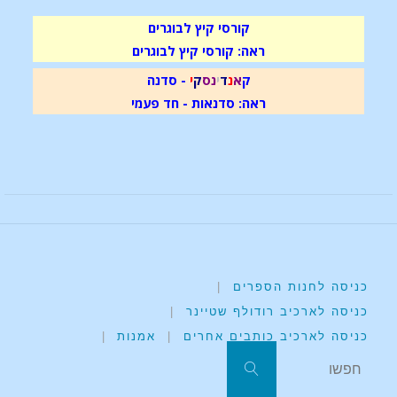
קורסי קיץ לבוגרים
ראה: קורסי קיץ לבוגרים
ק
א
נ
ד
י
נ
ס
ק
י
- סדנה
ראה: סדנאות - חד פעמי
כניסה לחנות הספרים
|
כניסה לארכיב רודולף שטיינר
|
כניסה לארכיב כותבים אחרים
|
אמנות
|