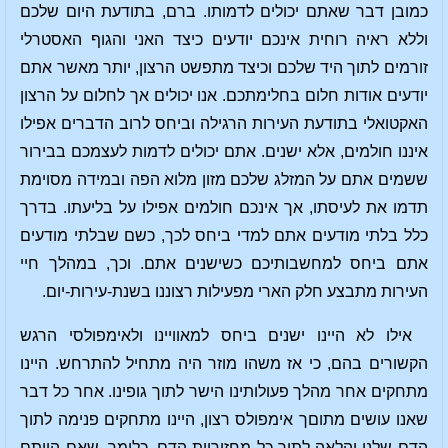
כמובן דבר שאתם יכולים לדמותו. ברם, בתודעת היום שלכם
וללא ראיה רוחית אינכם יודעים כיצד האני והגוף האסטרלי
זורמים לתוך היד שלכם וכיצד מתפשט הרצון, יותר מאשר אתם
יודעים אודות חלום בחלימתכם. אנו יכולים אך לחלום על הרצון
האקטואלי בתודעת העירות הרגילה וביחס לרוב הדברים אפילו
איננו חולמים, אלא ישנים. אתם יכולים לדמות לעצמכם בבירור
ששמים אתם על המזלג שלכם מזון מלוא הפה ובמידה מסוימת
תדמו את לעיסתו, אך אינכם חולמים אפילו על בליעתו. בדרך
כלל בלתי מודעים אתם למדי ביחס לכך, כשם שבלתי מודעים
אתם ביחס למחשבותיכם כשישנים אתם. וכך, במהלך חיי
העירות מתבצע חלק הארי מפעילות רצוננו בשנת-עירות-יום.
אילו לא היינו ישנים ביחס למאוויינו ולאימפולסי הרגש
הקשורים בהם, כי אז משהו מוזר היה מתחיל להתרחש. היינו
מתחקים אחר מהלך פעולותינו הישר לתוך גופינו. אחר כל דבר
שאנו עושים מתוםך אימפולס רצון, היינו מתחקים פנימה לתוך
הדם שלנו והלאה לתוך כל מחזוריות הדם. כלומר, שאם הייתם