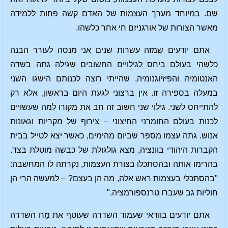
שם. במיוחד מערך העצמות של האדם קשה פחות ללמידה
מאשר הצורות של אורגניזם חי אחר כלשהו.
אתם יודעים שמזה עשרות שנים אני מנסה לעורר הבנה
כלשהי בעולם ביחס לגילויים החשובים שגילה גתה בשדה
האנטומיה והפיזיוגנומיה, שהייתי רוצה לכנותם הישגו השני
במעלה בספירה זו. אין ברצוני לגעת היום בראשון, אלא רק
להתייחס לשני. גילוי שני חשוב זה חב את מקורו למה שעשויים
לכנות בעולם החומרני החיצוני – צירוף של מקריות וגאונות
אנוש. גתה עצמו מספר שביום מהימים, כאשר יצא לטייל בבית
הקברות היהודי בוונציה, מצא גולגולת של כבשה מוטלת בצד.
בהרימו אותה ובהסתכלו בצורת העצמות, נקרתה לו המחשבה:
"בהסתכלי בעצמות ראש אלה, מה הן בעצם? – למעשה הרי הן
חוליות גב שעברו טרנספורמציה."
אתם יודעים בוודאי שעמוד השדרה שעוטף את מֵח השדרה