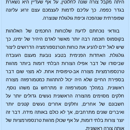
היתה מקבל צורה שונה לחלוטין, על אף שעדיין היא נשארת
בגדר כפפה. כך עליכם לדמות לעצמכם עצם זרוע עליונה
שפופרתית שנהפכה וכיפת גולגולת שנוצרה.
בוודאי נוכחתם לדעת שלכוחות החכמים של האלוהות
בקוסמוס חוכמה רבה יותר מאשר לאדם היהיר של ימינו, כך
שיש לאל ידם להניע את כוחות הטרנספורמציה הדרושים ליצור
גולגולת. האחדות הפנימית בטבע נובעת מעצם העובדה
שביסודו של דבר אפילו הצורות הבלתי דומות ביותר מהוות
טרנספורמציות מצורה אב-טיפוסית אחת. לא מצוי שום דבר
בספירת החיים שלא היה יכול להתהוות כמטמורפוזה מצורה
ראשונית. במהלך מטמורפוזה זו מתרחש גם משהו נוסף.
חלקים מסוימים מהצורה הראשונית נעשים גדולים יותר על
חשבונם של אחרים, וחלקים אחרים נעשים קטנים יותר
ואיברים שונים מתרחבים, אך לא כולם באותה מידה. דבר זה
יוצר צורות בלתי דומות, על אף שכולן מהוות טרנספורמציות של
אותה צורה ראשונית.