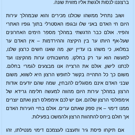
ברצוננו לנסות ולגשת אליו מזווית שונה.
ושוב נתחיל ממשהו שכולנו מכירים והוא שבמהלך עירות
היום חי האדם באני שלו ובגופו האסטרלי בתוך גופיו האתרי
והפיזי. אולם כבר הדגשתי במהלך מספר הימים האחרונים
שעל-אף היותו ער בין היקיצה וההירדמות – אין האדם ער
במלואו, כי משהו בו עדיין ישן. מה שאנו חשים כרצון שלנו,
למעשה הוא ער רק בחלקו. מחשבותינו ערות מהקיצנו ועד
לכתנו לישון, אולם את הרצייה אנו מבצעים לגמרי בחלום.
משום כך כל התהייה בקשר לחופש הרצון היא לשווא, משום
שבני האדם אינם מסוגלים להבחין, שמה שהם יודעים אודות
הרצון במהלך עירות היום מהווה למעשה חלימה גרידא של
אימפולסי הרצון שלהם. אם יש לכם אימפולס רצון ואתם יוצרים
ממנו דימוי – אין ספק שאתם ערים. אולם בחיי העירות האדם
אך חולם ביחס להתהוות הרצון ולהמשכו בפעילות.
אם תיקחו פיסת גיר ותעצבו לעצמכם דימוי מנטילתו, זהו