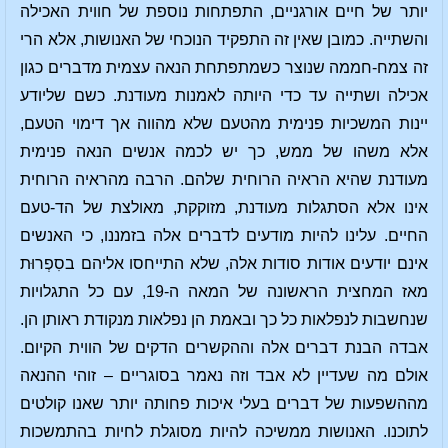
יותר של חיים אורגניים, התפתחות נוספת של חווית האכילה
והשתייה. כמובן שאין זה התפקיד הנוכחי של האנושות, אלא הרי
זה צמח-חממה שנוצר כשמתפתחת הנאה עצמית מדברים כגון
אכילה ושתייה עד כדי היותה לאמנות מעודנת. כשם שליודע
יינות המשכיות פנימית מהטעם שלא מהווה אך דימוי הטעם,
אלא משהו של ממש, כך יש לכמה אנשים הנאה פנימית
מעודנת שהיא הראיה הרוחית שלהם. הרבה מהראיה הרוחית
אינו אלא הסתגלות מעודנת, מזוקקת, מאולצת של הד-טעם
החיים. עלינו להיות מודעים לדברים אלה בזמננו, כי האנשים
אינם יודעים אודות סודות אלה, שלא התייחסו אליהם בסִפְרוּת
מאז המחצית הראשונה של המאה ה-19, עם כל התגלויות
שנחשבות לנפלאות כל כך ובאמת הן נפלאות מנקודת ראותן הן.
אבדה הבנת דברים אלה וההקשרים הדקים של הווית הקיום.
אולם מה שעדיין לא אבד וזה נאמר בסוגריים – זוהי ההנאה
מההשפעות של דברים בעלי איכות פחותה יותר שאנו קולטים
לתוכנו. האנושות ממשיכה להיות מסוגלת לחיות בהתמשכות