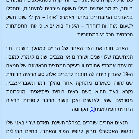
ביותר, כלומר אנשים בעלי תשוקה מירבית לתענוגות, יסתכלו
במעדנים המובחרים ביותר ויאמרו: "אוף! – אין לי שום חשק
לטעום מזה! זה דוחה!" – רגע זה בוא יבוא, כי זוהי התפתחות
הכרחית, הכל נע במחזוריות.
האדם חווה את הצד האחר של החיים במהלך השינה. חיי
המחשבה שלו ישנים ושוררים אז מצבים שונים לגמרי, כמובן.
זה עתה אמרתי שהיתה זו בעיקר המחצית הראשונה של המאה
ה-19 שעדיין היתה לה תובנה לדברים אלה. סוג הראיה הרוחית
שמתהווה כשאדם מתחקה אחר מהלך דמו ומעברי-עצביו,
נקרא בעת ההיא בשם ראיה רוחית פִיתְיָאנִית, מזיכרונות
מסוימים שהיו לאנשים ואכן קשור הדבר ליסודות הראיה
הרוחית הפיתיאנית
[1]
הקדומה.
תנאים אחרים שוררים במהלך השינה. האדם שרוי באני שלו
ובגופו האסטרלי מחוץ לגופיו הפיזי והאתרי. בחיים הרגילים