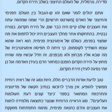
סדירה, נורמלית, של העולם החיצוני בשלב הירח הקדום.
אתם יכולים לומר שאם זהו קו-הגבול בין העולם הפנימי
והחיצוני של האדם [משרטט תרשים] הרי שמה שמהווה עתה
את העצבים שלנו קיים היה כבר שם, על הירח הקדום, בצורה
נבטית. בהתחקותו אחר מהלך העצבים היה יכול לתפוס את מה
שמצוי בפנימו, כעולם של אימגינציה פנימית. הוא ראה שהוא
עצמו השתייך לקוסמוס, כך היתה לו תפיסה אימגינטיבית של
מה שבא אליו מבחוץ ולא מבפנים. זה חדל עכשיו ומה שהיה
מחוץ על הירח הקדום הופנם כמחזור הדם בעידן האדמה ועל כן
זוהי נסיגה לעידן הירח הקדום.
טוב לדעת אודות הדברים הללו, היות וסוג זה של ראיה רוחית
ממשיך להופיע. אין צורך לרוכשו בנתיב הקשה של מדיטציה
והתרכזות המתואר בספר 'כיצד קונים דעת העולמות
העליונים?'. סוג הראייה הרוחית שנוצר כתוצאה מלמידה לחוות
את העצבים והדם כהנאה פנימית, מהווה התפתחות מזוקקת