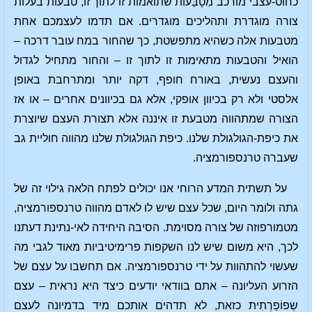
כחוט-עצבי מורכב מִטָבַּעות שתואמות זו לתוך זו, טבעות בעלות
צורה מוגדרת ותהליכים מוגדרים. אם תדמו לעצמכם אחת
מטבעות אלה כשהיא מתפשטת, כך שהחור במח עובר דרכה –
הואיל והטבעות מתאימות זו לתוך זו – והחור מתחיל לגדול
והעצם נעשית, באורח חופף, דקה יותר ומתרחבת באופן
אלסטי ולא רק בכיוון אופקי, אלא גם בכיוונים אחרים – או אז
הצורה שמתהווה מטבעת זו איננה אלא תצורת העצם שיוצרת
את כיפת-הגולגולת שלנו. כיפת הגולגולת שלנו מהווה חוליית גב
שעברה טרנספורמציה.
על תשתית המדע הרוחי אנו יכולים לפתח הלאה גילוי זה של
גתה ולומר היום, שכל עצם שיש לו לאדם מהווה טרנספורמציה,
מטמורפוזה של צורה מסוימת. הסיבה היחידה לאי-נתינת דעתנו
לכך, היא משום שיש לנו השקפות פרימיטיביות מאוד לגבי מה
שעשוי להתהוות על ידי טרנספורמציה. אם תחשבו על עצם של
הזרוע העליונה – אתם בוודאי יודעים כיצד היא נראית – עצם
שְפוֹפַרְתִית כזאת, לא תדהים אותכם מיד בדמיונה לעצם