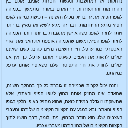
נדחקות אז המחשבות ונעשות חסרות אונים, אולם בין
ההירדמות וההתעוררות חי האדם באורח מתמשך בכמיהה
לגופו הפיזי. את זה בדיוק מכילה השינה – רכישת כמיהה לגופו
הפיזי מרגע ההירדמות. דבר זה מגיע לשיא ואז מאיץ בו יותר
ויותר לחזור לגופו. כשהוא ישן מתגברת בו יותר ויותר הכמיהה
לחזור לגופו הפיזי. ומשום שהכמיהה אופפת את האני ואת הגוף
האסטרלי כמו ערפל, חיי החשיבה נהיים כהים. כשם שאיננו
יכולים לראות את העצים כשעוטף אותם ערפל, כך אין אנו
יכולים לחוות את חיי התפיסה שלנו כשאופף אותנו ערפל
כמיהתנו.
והנה יכול לקרות שכמיהה זו גוברת כל כך במהלך השינה,
שהאדם אינו מחזיק אותה מחוץ לגופו הפיזי והאתרי, אלא
שתשוקתו זו גדלה במידה כזאת, שהוא מחזיק באופן חלקי בגופו
הפיזי והאתרי ובא במגע עם הקצוות הקיצוניים של דמו ומעברי
העצבים שלו. הוא חודר מבחוץ, ניתן לומר, דרך חושיו לתוך
הקצוות הקיצוניים של מחזור דמו ומעברי עצביו.