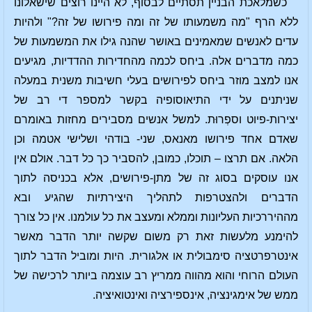
כשמלאכת הבניין תסתיים לבסוף, לא היינו רוצים שישאלונו
ללא הרף "מה משמעותו של זה ומה פירושו של זה?" ולהיות
עדים לאנשים שמאמינים באושר שהנה גילו את המשמעות של
כמה מדברים אלה. ביחס לכמה מהחדירות ההדדיות, מגיעים
אנו למצב מוזר ביחס לפירושים בעלי חשיבות משנית במעלה
שניתנים על ידי התיאוסופיה בקשר למספר די רב של
יצירות-פיוט וספְרוּת. למשל אנשים מסבירים מחזות באומרם
שאדם אחד פירושו מאנאס, שני- בודהי ושלישי אטמה וכן
הלאה. אם תרצו – תוכלו, כמובן, להסביר כך כל דבר. אולם אין
אנו עוסקים בסוג זה של מתן-פירושים, אלא בכניסה לתוך
הדברים ולהצטרפות לתהליך היצירתיות שהגיע ובא
מההיררכיות העליונות וממלא ומעצב את כל עולמנו. אין כל צורך
להימנע מלעשות זאת רק משום שקשה יותר הדבר מאשר
אינטרפרטציה סימבולית או אלגורית. היות ומוביל הדבר לתוך
העולם הרוחי והוא מהווה ממריץ רב עוצמה ביותר לרכישה של
ממש של אימגינציה, אינספירציה ואינטואיציה.