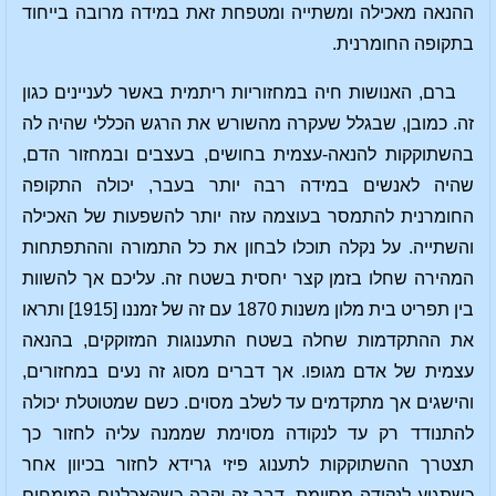
ההנאה מאכילה ומשתייה ומטפחת זאת במידה מרובה בייחוד
בתקופה החומרנית.
ברם, האנושות חיה במחזוריות ריתמית באשר לעניינים כגון
זה. כמובן, שבגלל שעקרה מהשורש את הרגש הכללי שהיה לה
בהשתוקקות להנאה-עצמית בחושים, בעצבים ובמחזור הדם,
שהיה לאנשים במידה רבה יותר בעבר, יכולה התקופה
החומרנית להתמסר בעוצמה עזה יותר להשפעות של האכילה
והשתייה. על נקלה תוכלו לבחון את כל התמורה וההתפתחות
המהירה שחלו בזמן קצר יחסית בשטח זה. עליכם אך להשוות
בין תפריט בית מלון משנות 1870 עם זה של זמננו [1915] ותראו
את ההתקדמות שחלה בשטח התענוגות המזוקקים, בהנאה
עצמית של אדם מגופו. אך דברים מסוג זה נעים במחזורים,
והישגים אך מתקדמים עד לשלב מסוים. כשם שמטוטלת יכולה
להתנודד רק עד לנקודה מסוימת שממנה עליה לחזור כך
תצטרך ההשתוקקות לתענוג פיזי גרידא לחזור בכיוון אחר
כשתגיע לנקודה מסוימת. דבר זה יקרה כשהאכלנים המומחים