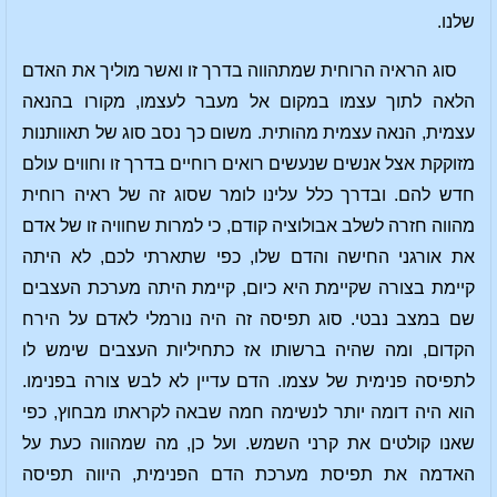
שלנו.
סוג הראיה הרוחית שמתהווה בדרך זו ואשר מוליך את האדם
הלאה לתוך עצמו במקום אל מעבר לעצמו, מקורו בהנאה
עצמית, הנאה עצמית מהותית. משום כך נסב סוג של תאוותנות
מזוקקת אצל אנשים שנעשים רואים רוחיים בדרך זו וחווים עולם
חדש להם. ובדרך כלל עלינו לומר שסוג זה של ראיה רוחית
מהווה חזרה לשלב אבולוציה קודם, כי למרות שחוויה זו של אדם
את אורגני החישה והדם שלו, כפי שתארתי לכם, לא היתה
קיימת בצורה שקיימת היא כיום, קיימת היתה מערכת העצבים
שם במצב נבטי. סוג תפיסה זה היה נורמלי לאדם על הירח
הקדום, ומה שהיה ברשותו אז כתחיליות העצבים שימש לו
לתפיסה פנימית של עצמו. הדם עדיין לא לבש צורה בפנימו.
הוא היה דומה יותר לנשימה חמה שבאה לקראתו מבחוץ, כפי
שאנו קולטים את קרני השמש. ועל כן, מה שמהווה כעת על
האדמה את תפיסת מערכת הדם הפנימית, היווה תפיסה