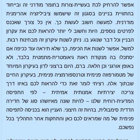
אפשר להרחיק לכת בעשיית-צורות בחומר מודרני זה ובייחוד
בהתוויית בניינים בסגנון זה שישמשו ציביליזציה אהרימנית
מודרנית. למעשה חשוב לעשות כך. אין כל צורך שאכנס
לפרטים נוספים, היות וחשוב לי יותר להראות לכם את עקרון
הבניין וכל דבר שנוגע בו. ניתן לשנות עיקרון זה מבחינות רבות.
למשל, אפשר לשנות את הכיפה, כך שלא תיראה עוד ככיפה אם
יסתכלו בה מנקודת ראות גיאומטרית-מתמטית בלבד, ולא
באופן אורגני וכן הלאה. ברם, היום ברצוני לדון בעיקרון המיוחד
של מטמורפוזה פנימית וטרנספורמציה פנימית, בעיקרון החיים
שבתוך אלה. רציתי לומר זאת כדי להראות לכם באיזו דרך
צריכה יצירתיות אמנותית אמיתית – לפי התפיסה
המדעית-רוחית שלנו – להיות שונה מאיזשהו סוג של חדירה
הדדית סימבולית, בהיות זה חיצוני. העניין הוא בכניסה לתפיסה
פנימית של מה שמראים לכם כאן והתחקות אחר התהליך בכל
נפשכם.