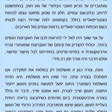
ומתגברים על הכיוון האנכי הבלעדי של גזע העץ, בהתפשטם
לרוחב ובלובשם ענפים. חלק זה שכאן מתאם עצמו לכוחות
הצנטריפוגליים בחלל, בקוסמוס, למה שהייתי רוצה לכנותו
בשם הכוחות הצנטריפוגליים בדמות ענפים (על הארובה).
על אף שאך היה לאל ידי להראות לכם את העקרונות הגסים
ביותר, יכולתי להצדיק את קיומם של העקרונות שמאחורי צורה
ארכיטקטונית זו בפרטי-פרטים בהתייחס לכל מישור ומישור,
אולם הדבר היה אורך זמן רב מידי.
והנה, צורה כגון זו מושלמת רק במלאה את תפקידה. אם
תסתכלו בצורה עתה, הרי שאין היא מושלמת. היא תהיה
מושלמת כשמערך החום יפעל למעשה בפנים והעשן ייתמר
החוצה. העשן שייך לצורה, הוא אמנם שייך, ודבר זה נכלל
בצורה ארכיטקטונית. ביום מהימים כשיתבוננו בראיה רוחית
בעליית העשן, העשן שיצא מהארובה, המרכיב הרוחי של העשן
העולה יילקח בחשבון גם הוא, היות ונדע, כשנתבונן בראיה