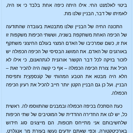
ביטוי לאלמנט החי. אילו היתה כיפה אחת בלבד כי אז היה,
לאמיתו של דבר, הבניין שלנו מת.
התכונה החיה של הבניין שלנו מתבטאת בעובדה שהתודעה
של הכיפה האחת משתקפת בשניה, וששתי הכיפות משקפות זו
את זו, כשם שמרכיבו של האדם המצוי בעולם החיצוני משתקף
באורגנים של האדם. את המושג הבסיסי של הכיפה הכפולה יש
לזכור בזיקה לכל דבר הקשור אורגנית לגתהאנום, כי אילו לא
הכיל את צורת הכיפה הכפולה – אף כי קשה היה להכיר זאת –
הלא היה מבטא את הטבע המהותי של קוֹנספְצְיַת ותפיסת
הבניין. ועל כן גם הבניין הקטן יותר חייב להכיל את רעיון הכיפה
הכפולה.
כעת הסתכלו בכיפה הכפולה ובמבנים שהתווספו לה. ראשית
כל, יש לנו את החדירה ההדדית של המוטיבים של שתי הכיפות
שלחשיבותם אני מתייחס תכופות. הם מייצגים סוג חידוש
בארכיטקטורה, וכפי שאתם יודעים נעשו בעזרת מר אנגלרט.