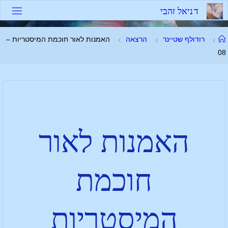
ד
נ
י
א
ל
ז
ה
ב
י
רודולף שטיינר
הרצאה
האמנות לאור חוכמת המיסטריות –
08
האמנות לאור
חוכמת
המיסטריות