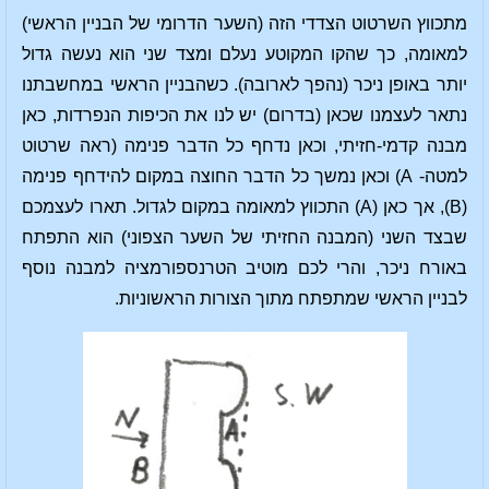
מתכווץ השרטוט הצדדי הזה (השער הדרומי של הבניין הראשי)
למאומה, כך שהקו המקוטע נעלם ומצד שני הוא נעשה גדול
יותר באופן ניכר (נהפך לארובה). כשהבניין הראשי במחשבתנו
נתאר לעצמנו שכאן (בדרום) יש לנו את הכיפות הנפרדות, כאן
מבנה קדמי-חזיתי, וכאן נדחף כל הדבר פנימה (ראה שרטוט
למטה- A) וכאן נמשך כל הדבר החוצה במקום להידחף פנימה
(B), אך כאן (A) התכווץ למאומה במקום לגדול. תארו לעצמכם
שבצד השני (המבנה החזיתי של השער הצפוני) הוא התפתח
באורח ניכר, והרי לכם מוטיב הטרנספורמציה למבנה נוסף
לבניין הראשי שמתפתח מתוך הצורות הראשוניות.