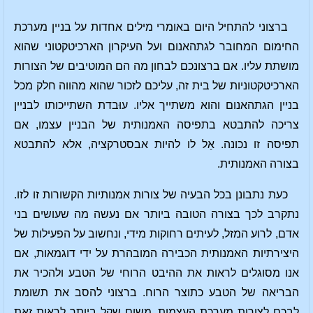
ברצוני להתחיל היום באומרי מילים אחדות על בניין מערכת
החימום המחובר לגתהאנום ועל העיקרון הארכיטקטוני שהוא
מושתת עליו. אם ברצונכם לבחון מה הם המוטיבים של הצורות
הארכיטקטוניות של בית זה, עליכם לזכור שהוא מהווה חלק מכל
בניין הגתהאנום והוא משתייך אליו. עוּבדת השתייכותו לבניין
צריכה להתבטא בתפיסה האמנותית של הבניין עצמו, אם
תפיסה זו נכונה. אַל לו להיות אבסטרקציה, אלא להתבטא
בצורה האמנותית.
כעת נתבונן בכל הבעיה של צורות אמנותיות הקשורות זו לזו.
נתקרב לכך בצורה הטובה ביותר אם נעשה מה שעושים בני
אדם, לרוע המזל, לעיתים רחוקות מידי, ונחשוב על הפעילות של
היצירתיות האמנותית הכבירה המובהרת על ידי דוגמאות, אם
אנו מסוגלים לראות את ההיבט הרוחי של הטבע ולהכיר את
הבריאה של הטבע כתוצר הרוח. ברצוני להסב את תשומת
לבכם לצורות מערכת העצמות, משום שקל ביותר לראות זאת