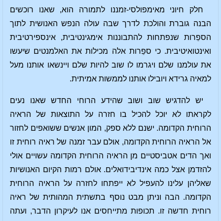
חלק חיוני מאימפולסי-זמננו לתמורה הוא, שאנו רוכשים
הבנה גוברת והולכת לדרך שבה עולה הנפש האנושית לתוך
הספֵרות שנפתחות להתבוננות אימגינטיבית, אינספירטיבית
ואינטואיטיבית. כי ספֵרות אלה מכילות את האלמנטים שיעשו
את עולמנו שלם ויגרמו לו שוב להיות שלם ויינשאו אותנו מעל
למאיה גרידא ויובילו אותנו לממשות אמיתית.
יש להדגיש שוב ושוב שהידע הרוחי החדש שאנו נעים
לקראתו לא יוכל להכיל בו חזרה על התוצאות של הראיה
הרוחית הקדומה. ישנם ללא ספק, המון אנשים ששואפים לחזור
אל הראיה הרוחית הקדומה, אולם עבר זמנה של ראיה רוחית זו
ואך הדים אטביסטיים מן הראיה הרוחית הקדומה עשויים אולי
להזדמן אצל כמה אינדיבידואלים. אולם רמות הקיום האנושיות
שאליהן עלינו להעפיל לא ייפתחו לחזרה על הראיה הרוחית
הקדומה. הבה וניתן מבט נוסף בתשתית המהותית של ראיה
רוחית חדשה זו. תכופות מתייחסים אנו לעיקרון הדבר, ועתה