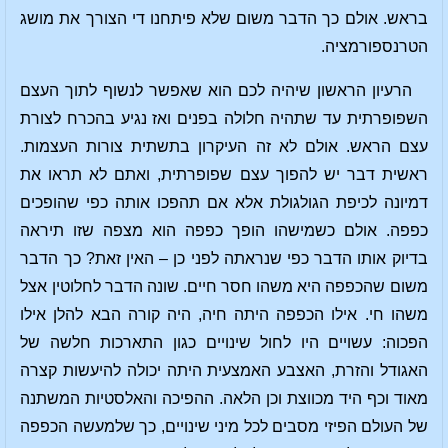
בראש. אולם כך הדבר משום שלא פיתחנו די הצורך את מושג
הטרנספורמציה.
הרעיון הראשון שיהיה לכם הוא שאפשר לנשוף לתוך העצם
השפופרתית עד שתהיה חלולה בפנים ואז נגיע בהכרח לצורת
עצם הראש. אולם לא זה העיקרון בתשתית צורות העצמות.
ראשית דבר יש להפוך עצם שפופרתית, ואתם לא תראו את
דמיונה לכיפת הגולגולת אלא אם תהפכו אותה כפי שהופכים
כפפה. אולם כשמישהו הופך כפפה הוא מצפה שזו תיראה
בדיוק אותו הדבר כפי שנראתה לפני כן – האין זאת? כך הדבר
משום שהכפפה היא משהו חסר חיים. שונה הדבר לחלוטין אצל
משהו חי. אילו הכפפה היתה חיה, היה קורה הבא להלן אילו
הפכוה: עשויים היו לחול שינויים כגון התארכות חלשה של
האגודל והזרת, האצבע האמצעית היתה יכולה להיעשות קצרה
מאוד וכף היד מכווצת וכן הלאה. ההפיכה והאלסטיות המשתנה
של העולם הפיזי מסבים לכל מיני שינויים, כך שלמעשה הכפפה