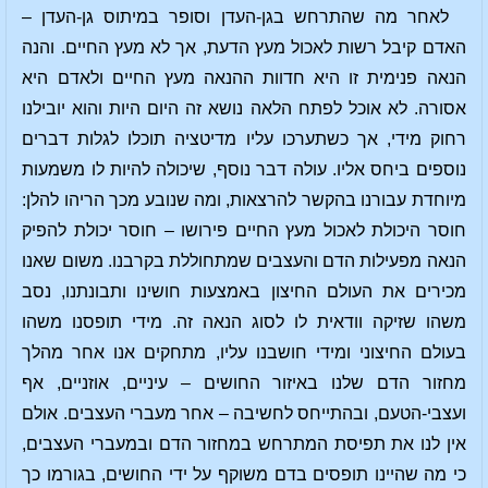
לאחר מה שהתרחש בגן-העדן וסופר במיתוס גן-העדן –
האדם קיבל רשות לאכול מעץ הדעת, אך לא מעץ החיים. והנה
הנאה פנימית זו היא חדוות ההנאה מעץ החיים ולאדם היא
אסורה. לא אוכל לפתח הלאה נושא זה היום היות והוא יובילנו
רחוק מידי, אך כשתערכו עליו מדיטציה תוכלו לגלות דברים
נוספים ביחס אליו. עולה דבר נוסף, שיכולה להיות לו משמעות
מיוחדת עבורנו בהקשר להרצאות, ומה שנובע מכך הריהו להלן:
חוסר היכולת לאכול מעץ החיים פירושו – חוסר יכולת להפיק
הנאה מפעילות הדם והעצבים שמתחוללת בקרבנו. משום שאנו
מכירים את העולם החיצון באמצעות חושינו ותבונתנו, נסב
משהו שזיקה וודאית לו לסוג הנאה זה. מידי תופסנו משהו
בעולם החיצוני ומידי חושבנו עליו, מתחקים אנו אחר מהלך
מחזור הדם שלנו באיזור החושים – עיניים, אוזניים, אף
ועצבי-הטעם, ובהתייחס לחשיבה – אחר מעברי העצבים. אולם
אין לנו את תפיסת המתרחש במחזור הדם ובמעברי העצבים,
כי מה שהיינו תופסים בדם משוקף על ידי החושים, בגורמו כך