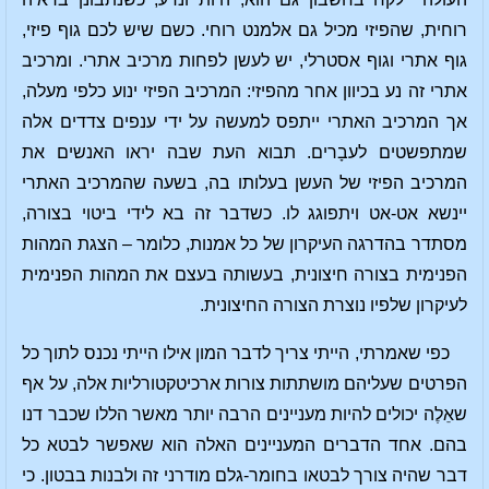
רוחית, שהפיזי מכיל גם אלמנט רוחי. כשם שיש לכם גוף פיזי,
גוף אתרי וגוף אסטרלי, יש לעשן לפחות מרכיב אתרי. ומרכיב
אתרי זה נע בכיוון אחר מהפיזי: המרכיב הפיזי ינוע כלפי מעלה,
אך המרכיב האתרי ייתפס למעשה על ידי ענפים צדדים אלה
שמתפשטים לעבָרים. תבוא העת שבה יראו האנשים את
המרכיב הפיזי של העשן בעלותו בה, בשעה שהמרכיב האתרי
יינשא אט-אט ויתפוגג לו. כשדבר זה בא לידי ביטוי בצורה,
מסתדר בהדרגה העיקרון של כל אמנות, כלומר – הצגת המהות
הפנימית בצורה חיצונית, בעשותה בעצם את המהות הפנימית
לעיקרון שלפיו נוצרת הצורה החיצונית.
כפי שאמרתי, הייתי צריך לדבר המון אילו הייתי נכנס לתוך כל
הפרטים שעליהם מושתתות צורות ארכיטקטורליות אלה, על אף
שאֵלֶה יכולים להיות מעניינים הרבה יותר מאשר הללו שכבר דנו
בהם. אחד הדברים המעניינים האלה הוא שאפשר לבטא כל
דבר שהיה צורך לבטאו בחומר-גלם מודרני זה ולבנות בבטון. כי