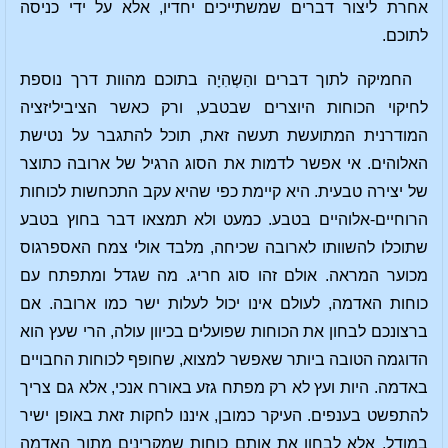
אחרת ליצור דברים שמשתייכים יחדיו, אלא על ידי כניסה
לתוכם.
החמיקה לתוך דברים והַשְהִיָה בתוכם מהוות דרך נוספת
לחיקוי הכוחות היוצרים שבטבע, ורק כאשר הציביליזציה
המודרנית המתועשת תעשה זאת, תוכל להתגבר על נטישת
האלוהים. אי אפשר לדמות את הסוג הרגיל של ארובה כתוצר
של יצירה טבעית. היא קיימת כפי שהיא עקב התכחשות לכוחות
הרוחיים-אלוהיים בטבע. כמעט ולא תמצאו דבר בחוץ בטבע
שתוכלו להשוותו לארובה שכיחה, מלבד אולי צמח האספרגוס
מכוער המראה. אולם זהו סוג חריג. מה שגדל ומתפתח עם
כוחות האדמה, לעולם אינו יכול לעלות ישר כמו ארובה. אם
ברצונכם לבחון את הכוחות שפועלים בכיוון עולה, הרי שעץ הוא
הדוגמה הטובה ביותר שאפשר למצוא, שחופף לכוחות החבויים
באדמה. היות ועץ לא רק מפתח גזע באורח אנכי, אלא גם צריך
להתפשט בענפים. העיקר כמובן, איננו לחקות זאת באופן ישיר
במודל, אלא לבחון את אותם כוחות שמקרינים מתוך האדמה