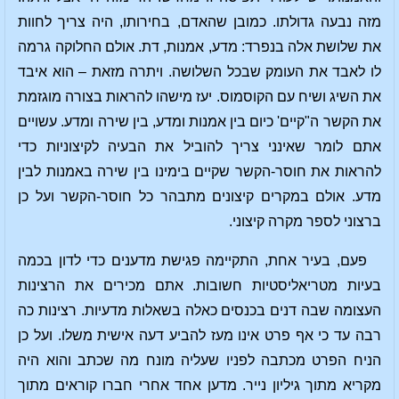
מזה נבעה גדולתו. כמובן שהאדם, בחירותו, היה צריך לחוות
את שלושת אלה בנפרד: מדע, אמנות, דת. אולם החלוקה גרמה
לו לאבד את העומק שבכל השלושה. ויתרה מזאת – הוא איבד
את השיג ושיח עם הקוסמוס. יעז מישהו להראות בצורה מוגזמת
את הקשר ה"קיים' כיום בין אמנות ומדע, בין שירה ומדע. עשויים
אתם לומר שאינני צריך להוביל את הבעיה לקיצוניות כדי
להראות את חוסר-הקשר שקיים בימינו בין שירה באמנות לבין
מדע. אולם במקרים קיצונים מתבהר כל חוסר-הקשר ועל כן
ברצוני לספר מקרה קיצוני.
פעם, בעיר אחת, התקיימה פגישת מדענים כדי לדון בכמה
בעיות מטריאליסטיות חשובות. אתם מכירים את הרצינות
העצומה שבה דנים בכנסים כאלה בשאלות מדעיות. רצינות כה
רבה עד כי אף פרט אינו מעז להביע דעה אישית משלו. ועל כן
הניח הפרט מכתבה לפניו שעליה מונח מה שכתב והוא היה
מקריא מתוך גיליון נייר. מדען אחד אחרי חברו קוראים מתוך