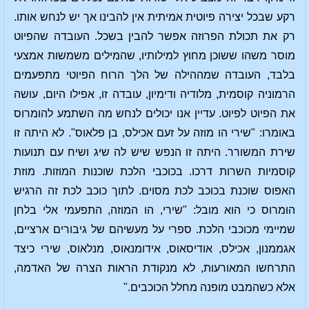
רקע שבכל יצירה פיוטית אמיתית אין להבינו אך יש לנחש אותו.
רק את תכולת הפרוזה אפשר להבין בשכל. העובדה שהפיוט
מוסר משהו ששוכן מחוץ למילותיו, שהמילים משמשות אמצעי
בלבד, העובדה שמההילה של הלך הרוח הפיוטי מתפעמים
הרמוניה קוסמית, מלודיה ודימיון, עובדה זו, אפילו היום, עושה
את הפיוט לפיוט. עדיין אנו יכולים לנחש מה השתמע להומרוס
באומרו: "שירי הו מוזה על זעם אכילס, בן פלאוס". לא היתה זו
שירת המשורר. היתה זו הנפש שיש לה שיג ושיח עם תנועות
קוסמיות השרות דרכו. בכוכבי הלכת שוכנות המוזות. מוזת
האפוס שוכנת בכוכב לכת מסוים. לתוך כוכב לכת זה הרגיש
הומרוס כי הוא מובל: "שירי, הו המוזה, התפעמי אלי בלחן
שמיימי מכוכבי הלכת. ספרי על מעשיהם של גיבורים ארציים,
אגממנון, אכילס, אודיסאוס, אידומנאוס, מנלאוס, שירי כיצד
התרחשו המאורעות, לא מנקודת הראות הצרה של האדמה,
אלא כשהמבט מופנה מחלל הכוכבים."