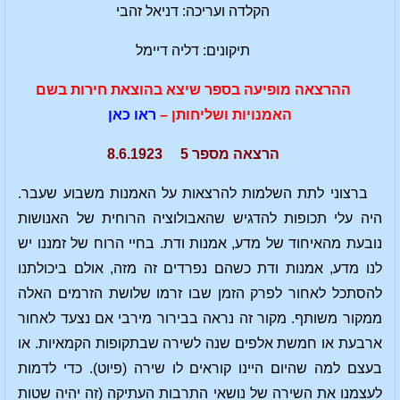
הקלדה ועריכה: דניאל זהבי
תיקונים: דליה דיימל
ההרצאה מופיעה בספר שיצא בהוצאת חירות בשם
האמנויות ושליחותן –
ראו כאן
הרצאה מספר 5 8.6.1923
ברצוני לתת השלמות להרצאות על האמנות משבוע שעבר.
היה עלי תכופות להדגיש שהאבולוציה הרוחית של האנושות
נובעת מהאיחוד של מדע, אמנות ודת. בחיי הרוח של זמננו יש
לנו מדע, אמנות ודת כשהם נפרדים זה מזה, אולם ביכולתנו
להסתכל לאחור לפרק הזמן שבו זרמו שלושת הזרמים האלה
ממקור משותף. מקור זה נראה בבירור מירבי אם נצעד לאחור
ארבעת או חמשת אלפים שנה לשירה שבתקופות הקמאיות. או
בעצם למה שהיום היינו קוראים לו שירה (פיוט). כדי לדמות
לעצמנו את השירה של נושאי התרבות העתיקה (זה יהיה שטות