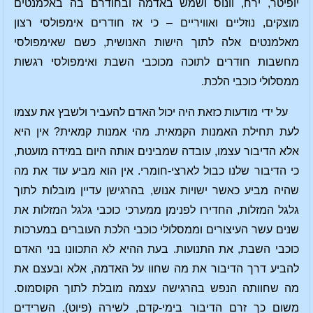
יופיטר, ירח, וונוס ושמש באדמה ובחודרם בה באלמנטים
מוצקים, נוזליים ואוויריים – כי אז חודרים אימפולסי רצון
מאלמנטים אלה לתוך הישות האנושית, כשם שאימפולסי
מחשבות חודרים לתוכה מכוכבי השבת ואימפולסי רגשות
ממסלולי כוכבי הלכת.
על ידי מודעות כזאת היה יכול האדם להעביר ולשבץ את עצמו
לעת תחילת האמנות הקמאית. מהי אמנות קמאית? אין היא
אלא הדיבור עצמו, עובדה שמבינים אותה היום במידה מועטת,
כי הדיבור שלנו כבול לארצי-חומרי. אין הוא מביע עוד את מה
שהיה מביע כאשר ישויות אנוש, בהרגישן עדיין מובלות לתוך
גלגל המזלות, החדירו לפנימן ממערכי כוכבי גלגל המזלות את
שנים עשר העיצורים וממסלולי כוכבי הלכת העוברים במערכות
כוכבי השבת, את התנועות. בעת ההיא לא התכוונו בני האדם
להביע דרך הדיבור את מה שחוו על האדמה, אלא ובעצם את
מה שחוותה הנפש בהרגישה עצמה מובלת לתוך הקוסמוס.
משום כך זרם הדיבור בימי-קדם, לשירה (פיוט). השרידים