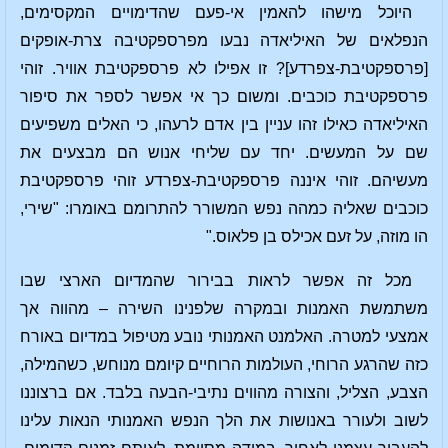
היוכל מישהו להאמין אי-פעם שהדימויים המקסימים,
הנפלאים של האיליאדה נבעו מפרספקטיבה צרת-אופקים
[פרספקטיבת-צפרדע]? זו אפילו לא פרספקטיבת אוויר. זוהי
פרספקטיבת כוכבים. ומשום כך אי אפשר לספר את סיפור
האיליאדה כאילו זהו עניין בין אדם לרעהו, כי האלים משפיעים
שם על המעשים. יחד עם שליחי אנוש הם מבצעים את
מעשיהם. זוהי איננה פרספקטיבת-צפרדע זוהי פרספקטיבת
כוכבים שאליה כמהה נפש המשורר להתרומם באומרו: "שירי,
הו מוזה, על זעם אכילס בן פלאוס."
מכל זה אפשר לראות בבירור שהמדיום הארצי שבו
משתמשת האמנות ובמקרה שלפנינו השירה – מהווה אך
אמצעי למטרה. האלמנט האמנותי נובע מטיפול במדיום באורח
כזה שהרגע הרוחי, העולמות הרוחיים קיומם מנוחש, כשהמילה,
הצבע, הצליל, והצורה מהווים נתיבי-הבעה בלבד. אם ברצוננו
לשוב ולעורר באנושות את הלך הנפש האמנותי הנאות עלינו