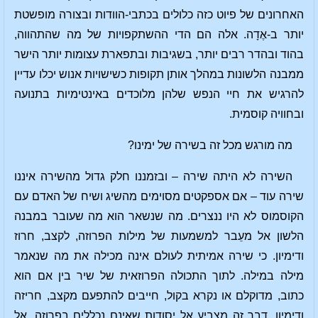
האחרונים של פיוט כזה כלולים בכתבי-הוודות ובצורה מופשטת
יותר ב-אֶדָה. אלה הם הדי ההשתקפויות של מה שהתהווה,
בהוד ובהדר רבים יותר, בשגיבות ובתפארת עצומות יותר הישר
ממבנה הלשונות במהלך אותן תקופות כשישויות אנוש יכלו עדיין
להרגיש את חיי הנפש שלהן מלוכדים באינטימיות בתנועה
ובחוויה קוסמית.
מה מורגש מכל זה בשירה של ימינו?
השירה לא היתה שירה – ובזמננו חלק גדול מהשירה איננו
שירה עוד – אם אספקטים מסוימים מהשיג ושיח של האדם עם
הקוסמוס לא היו ננצרים. מה שנשאר הוא מה שעובר במבנה
הלשון אל מעֵבר למשמעות של מילות הפרוזה, לקצב, חרוז
ודימיון. כי שירה אמיתית לעולם אינה מכילה את מה שנאמר
מילה במילה. לתוך התכולה הפרוזאית של שיר בין אם הוא
כתוב, מדוקלם או נקרא בקול, חייבים להתפעם מקצב, חריזה
ודימיון. דבר זה מצביע אל יסודות שאינם נכללים בפרוזה. אל