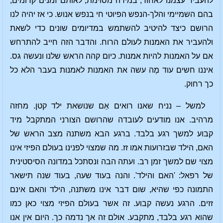
להעביר עצמנו לאחור, במידה מסוימת, לאותם זמנים קדומים,
בהם השמיימי והלך-הנפש הפיוטי חי בנפש אנוש. כי אז יהיה לנו
הרושם כיצד להיטיב להשתמש במדיומים שונים כדי לשאת
ולהעביר את האמנות לעולם הרוח. והדבר הזה חייב להתרחש
אם על האמנות להיות אמנות. כיום קהה הראש שלנו ונעשה גס.
איננו חשים עוד מֶה עשה את האמנות לאמנות בעבר הלא כל
כך רחוק.
למשל – נניח שאנו רואים אֵם שנושאת ילד קטן. מחזה
מרהיב. אנו מודעים לעובדה שהרושם הצורני המתקבל מיד
קבוע למשך רגע בלבד. ברגע הבא משתנה מצב הראש של
האם, הילד שבזרועות אמו זז. מה שמצוי לפנינו בעולם הפיזי אינו
מצוי שם למשך זמן רב. ועתה הבה ונסתכל במדונה הסיסטינית
של רפאל: 'האם והילד'. והנה בעוד שעה, בעוד שנה תישאר
התמונה כפי שהיא, שום דבר אינו משתנה, הילד והאם אינם
זזים. הרגע נעשה קבוע. זה אשר בעולם הפיזי מצוי כאן כמו
שהוא רגע בלבד, מתקבע. אולם זה אך נדמה כך. היום אין אנו