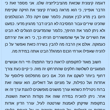
דוגמה קיצונית שכזאת מהציביליזציה שלנו. אני מספר זאת כי
הדבר אופייני, כי הוא מראה באורח קיצוני את הזיקה שקיימת
היום בין מדע לבין אמנות, כלומר שום זיקה כלל. הג'נטלמנים
שהכינו שירים עבור המסיבה לא הבינו דבר מהגיון מדעי. כמעט
ולא ניתן לומר את ההיפך, כלומר שהמדענים הנעלים לא הבינו
את השירים על אף שהמשוררים הניחו כך, כי ראו את יצירתם
כעמוקה. אולם אין הרבה מה להבין בשירה כזאת ואפשר על כן
להניח שאפילו אורחי הכנס המהולל הבינו אותה במידת מה.
חשוב מאוד לתקופתנו לראות כיצד התפצלו חיי רוח אנושיים
הומוגניים לשלושה חלקים שהתרחקו זה מזה. כי קיים כעת צורך
דחוף ביותר לשקם את הכל. אם כיום מתפלמס פילוסוף על
אחדות ועל כפילות, על מוניזם ועל דואליזם, הוא עושה זאת
ברוח ניטרלית כשהוא עורך מושגים מופשטים להגנת ערך זה או
אחר. ניתן להוכיח במידה שווה את נקודות הראות השונות.
בתקופות שזיקתן לאמנות שורטטה לעיל, עורר הדיון אודות