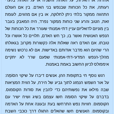
אחדות או דואליות, על האחת והשניה או על האחת בלעדי
רעותה, את כל הכוחות שבנפש בני האדם. בין אם העולם
התהווה ממקור בלתי ניתן לחלוקה, או בין אם מהווים, לעומת
זאת, הטוב והרע שני כוחות ממקור נפרד, היה המאבק בעבר
בין מוניזם לדואליזם עניין דתי-אמנותי שעורר את כל הכוחות של
הנפש האנושית ואשר בו, כך חש האדם, תלויים כל אושרו וכל
טובתו. אם האדם ראה שאלות אלה כקשורות מקרוב בגאולתו
הרי שהיום הוא מדבר אודותם באדישות. אם לא נרכוש נשימה
מהלך-הנפש המדעי-דתי-אמנותי שפעם שרר לא יתקיים
אימפולס לכיוון החשוב באמת באמנות.
רגש נוסף חי בתקופות ההן. אנשים דיברו על שיקוי הסוֹמָה:
על אור השמש הנמזג לתוך גביע של הירח, על הווית המציאות
שבה מילאו את נפשותיהם כדי להבין את סודות הקוסמוס.
בדברם על שיקוי הסומה חשו עצמם בשיג ושיח ישיר עם
הקוסמוס. חוויות נפש התרחשו בעת ובעונה אחת על האדמה
ובקוסמוס. האנשים חשו שהאלים התגלו דרך כוכבי השבת