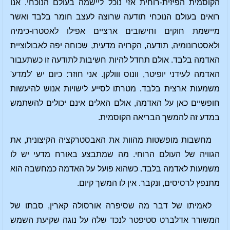
הקוסמית הפיזית-רוחית אזי נוכל ליישמה בעולם הנוכחי. אנו
רואים בעולם הנוכחי תודעה שרוצה לעצב חומר בלבד ואשר
מיישמת חוקים וחישובים ארציים אפילו לאסטרו-כימיה
ולאסטרונומיה, תודעה, הקרויה מדעית, שכוחה יפה לאבולוציית
האדמה בלבד. אולם תחדל להיות חשיבות לתודעה זו כשתעבור
האדמה לעידני יופיטר, וונוס ווולקן. אני חוזר: כיום יש 'למדע'
משמעות ארצית בלבד. מטרתו לסייע לישויות אנוש להיעשות
חופשיים כאן על האדמה, אולם האלים אינם יכולים להשתמש
במדע זה להמשך הבריאה הקוסמית.
מחשבות מופשטות מהוות את האבסטרקציה הקיצונית, את
הגוויה של העולם הרוחי. מה שמתבצע באורח מדעי יש לו
משמעות לאדמה בלבד. כשהוא פועל על האדמה כמחשבה הוא
מתנפץ לרסיסים, ונקבר. אין לו המשך קיום.
לאמיתו של דבר מה שסיפרה אורסולה קארין, סבתו של
המשורר אדלברט סטיפטר לנכד שלה על נוגה שקיעת השמש