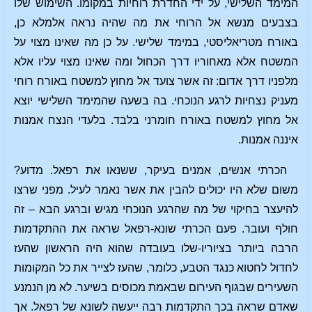
המימד השלישי, על ידי החדרת רוחיות במקומו. השימוש שלו
בצבעים מנשא אל הרוחי את מה שהיה נראה אלמלא כן,
באורח מטריאליסטי, במימד שלישי. על כן מה שאינו מצוי על
המשטח אלא מאחוריו דרך הכחול ומה שאינו מצוי עליו אלא
מלפניו דרך אדום: זה אשר צועד אל מחוץ למשטח באורח רוחי
מעניק נצחיות לרגע הנוכחי. בה בשעה שהמימד השלישי יוצא
אל מחוץ למשטח באורח חומרני בלבד. בלעדי הנצח אמנות
איננה אמנות.
הכרתי אנשים, אמנים בעיקר, ששנאו את רפאל. מדוע?
משום שלא היו יכולים להבין את אשר נאמר לעיל. מפני שרצו
להיעצר בחיקוי של מה שהרגע הנוכחי מגיש וברגע הבא – זה
חולף ועובר. פעם הכרתי שונא-רפאל שראה את ההתקדמות
הרבה ביותר בציוריו-שלו בעובדה שהוא היה הראשון שהעז
לחדול לחטוא כנגד הטבע, כלומר, שהעז לצייר את כל המקומות
השעירים שבגוף העירום שבאמת מכוסים בשיער. לא מן הנמנע
שאדם שראה בכך התקדמות רבה ייעשה לשונא של רפאל. אך