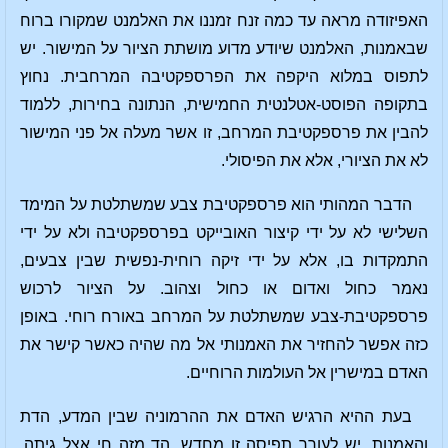
האפיזודה מראה עד כמה זנח זמננו את האלמנט שמקורו ברוח
שבאמנות, האלמנט שיודע מדוע מושתת הציור על המישור. יש
לתפוס במלוא היקפה את הפרספקטיבה המרחבית. נחוץ
בתקופה הפוסט-אטלנטית החמישית, הנתונה בחירות, ללמוד
להבין את פרספקטיבת המרחב, זו אשר מעלה אל פני המישור
לא את הציורי, אלא את הפיסולי.
הדבר המהותי הוא פרספקטיבת צבע שמשתלטת על המימד
השלישי לא על ידי קיצור האובייקט בפרספקטיבה ולא על ידי
התמקדות בו, אלא על ידי זיקה רוחית-נפשית שבין צבעים,
נאמר כחול ואדום או כחול וצהוב. על הציור לרכוש
פרספקטיבת-צבע שמשתלטת על המרחב באורח רוחי. באופן
כזה אפשר להחזיר את האמנותי אל מה שהיה כאשר קישר את
האדם במישרין אל העולמות הרוחיים.
בעת ההיא הרגיש האדם את ההרמוניה שבין המדע, הדת
והאמנות. יש לעורר תפיסה זו מחדש. הד מזה חי אצל גיתה.