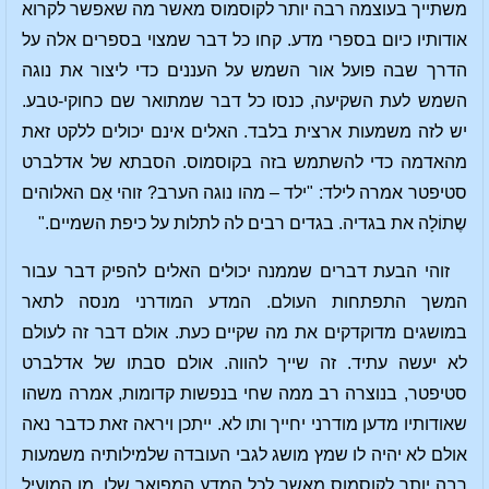
משתייך בעוצמה רבה יותר לקוסמוס מאשר מה שאפשר לקרוא
אודותיו כיום בספרי מדע. קחו כל דבר שמצוי בספרים אלה על
הדרך שבה פועל אור השמש על העננים כדי ליצור את נוגה
השמש לעת השקיעה, כנסו כל דבר שמתואר שם כחוקי-טבע.
יש לזה משמעות ארצית בלבד. האלים אינם יכולים ללקט זאת
מהאדמה כדי להשתמש בזה בקוסמוס. הסבתא של אדלברט
סטיפטר אמרה לילד: "ילד – מהו נוגה הערב? זוהי אֵם האלוהים
שֶתוֹלָה את בגדיה. בגדים רבים לה לתלות על כיפת השמיים."
זוהי הבעת דברים שממנה יכולים האלים להפיק דבר עבור
המשך התפתחות העולם. המדע המודרני מנסה לתאר
במושגים מדוקדקים את מה שקיים כעת. אולם דבר זה לעולם
לא יעשה עתיד. זה שייך להווה. אולם סבתו של אדלברט
סטיפטר, בנוצרה רב ממה שחי בנפשות קדומות, אמרה משהו
שאודותיו מדען מודרני יחייך ותו לא. ייתכן ויראה זאת כדבר נאה
אולם לא יהיה לו שמץ מושג לגבי העובדה שלמילותיה משמעות
רבה יותר לקוסמוס מאשר לכל המדע המפואר שלו. מן המועיל