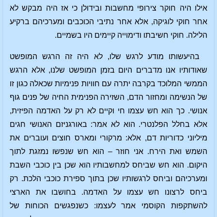
אילו היה חוקר צירופי מחשבות ובידולן כי אז היה מבקש לא
אחר חוקי לוגיקה, אלא אחר נתיבי הכוכבים ומערכיהם ברקיע
הלילה. חוקי חשיבתו ודימוייה קיימים היו בשמיים.
בהיעשותו מודע לרגש שלו, לא היה זה הרגש המופשט
שאודותיו אנו מדברים היום בזמן המופשט שלנו, אלא הרגש
הממשי המלוכד בקרבה יתרה עם חוויות פנימיות שכאלה כגון זו
של הנשימה ומחזור הדם, השזירה הפנימית החיה של פנים גוף
אנושי. כך הוא חש עצמו חי וקיים לא רק על האדמה הפיזית,
אלא בחלל הפלנטרי. הוא לא אמר: באורגניזם האנושי חגים
מיליוני כדוריות דם, אלא: מרקורי ומארס חוצים ועוברים את
השמש ואת הירח. אני חוזר – הוא חש שנפשו נמזגת לתוך
היקום. הוא חש שביחס למחשבותיו הוא שכן בין כוכבי השבת
ומערכיהם וביחס לרגשותיו שכן בתוך ספירת כוכבי הלכת. רק
ביחס לרצונו חש עצמו על האדמה. בחושבו את הארצי
להשתקפות הקוסמי אמר לעצמו: כשנפגשים הכוחות של