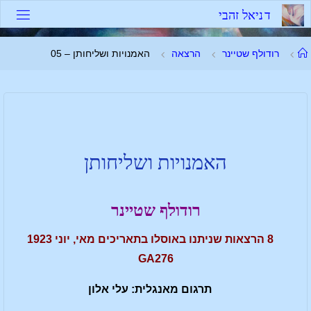
ד
נ
י
א
ל
ז
ה
ב
י
רודולף שטיינר
הרצאה
האמנויות ושליחותן – 05
האמנויות ושליחותן
רודולף שטיינר
8 הרצאות שניתנו באוסלו בתאריכים מאי, יוני 1923
GA276
תרגום מאנגלית: עלי אלון