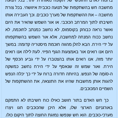
בדומה לאדם החופשי של תקופה מאוחרת יותר. בכל תנועת
מחשבה חש בהשתקפות של תנועה כוכבית איזושהי. בכל צורת
מחשבה – את ההשתקפות של מערך כוכבים. וכך העבירה אותו
חשיבתו לתוך המרחב הכוכבי. או אור השמש שהאיר את היום
ואשר נראה כבוהק בקוסמוס, לא נחשב כמנתב לחוכמה, לא
נחשב ככוח המנחה למחשבה, אלא אור השמש בהשתקפותו
על ידי הירח. הבא להלן מהווה חוכמת מיסטריה קדומה: במשך
היום אנו רואים אור באמצעות הגוף הפיזי. לעת לילה אנו רואים
יותר מזה, אנו רואים אותו בהצטברו על ידי גביע הכסף של
הירח. ואור שמש זה שנאסף על ידי הירח נחשב כמשקה
ה-סוֹמָה של הנפש. בהיותה חדורה ברוח על ידי כך יכלה הנפש
להגות אותן מחשבות שהיוו את התוצאה, את ההשתקפות של
השמיים המכוכבים.
כך חש האדם בתור חושב כאילו כוח חשיבתו לא התמקם
באורגניזם הארצי שלו, אלא היכן שהכוכבים חגו ויצרו
מערכי-כוכבים. הוא חש שנפשו נמזגת החוצה לתוך היקום כולו.