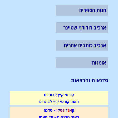
חנות הספרים
ארכיב רודולף שטיינר
ארכיב כותבים אחרים
אומנות
סדנאות והרצאות
קורסי קיץ לבוגרים
ראה: קורסי קיץ לבוגרים
ק
א
נ
ד
י
נ
ס
ק
י
- סדנה
ראה: סדנאות - חד פעמי