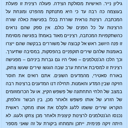
גיליון נייר. האישיות מסולקת הצידה. פעולה רצינית זו פועלת
בעוצמה כה רבה עד כי היא מתנתקת מהפרט ומונחת על
המכתבה. רצינות נוראית שוררת בכל! בפגישות כאלה שורה
הרצינות על כל הפנים של כולם. אין ספק שהם נראים
כהשתקפויות המכתבה, רציניים מאוד באמת! בפגישה מסוימת
זו פנה היושב ראש אל קבוצה של משוררים בבקשה שהם ייצרו
באומנות שלהם שירים תוקפניים בהפסקות, במסיבה שתיערך.
וכך הלכו הג'נטלמנים – ואולי היו גם גברות ביניהם – מפגישה
רצינית זו למסיבת ארוחת ערב שבה הוגשו שירים שעשו צחוק,
באורח סאטירי, מהמדעים השונים. אתם רואים את חוסר
הזיקה שבין המדע והאמנות. תחילה דנו המדענים ברצינות רבה
במצב של הלחי התחתונה של פשפש הקיץ, או על הכרומוזומים
של הזרע של אותו פשפש ולאחר מכן, בין הבשר והלפתן,
הוקראו שירים ששמו ללעג ולקלס את אותו מחקר. ראשית
נכנסו הג'נטלמנים לרצינות קיצונית ולאחר מכן צחקו ולעגו. לא
היתה זיקה פנימית. ייתכן ותמתחו ביקורת על זה שאני מספר