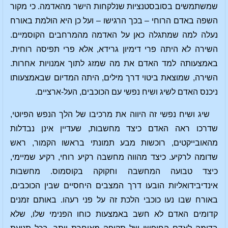
שמשתמשים בסובסטנציות שנלקחות הישר מהאדמה. כי מקור
השפה באדם הרוחי – בכך הרגישו – ועל כן היא הולמת באורח
נעלה למה שמתגלה כאן על האדמה מהמרחבים הקוסמיים.
השירה לא היתה פרי דימיון גרידא, אלא פרי תפיסה רוחית.
באמצעותה למד האדם את מה שמזג לתוך אמנויות אחרות.
השירה, שמוצאת ביטוי דרך מילים, היתה המדיום שבאמצעותו
ניכנס האדם לשיג ושיח נפשי עם הכוכבים, העל-ארציים.
שיג ושיח נפשי זה היווה את מרכיבו של הלך הנפש הפיוטי,
שדרכו ראה האדם כיצד מחשבות, שעדיין אינן נבדלות
מהאובייקטים, רוכשות מבע תמונתי בראשו הקמור, ראש
שדומה לרקיע. כיצד מהווה מחשבה רקיע רוחי, רקיע שמיימי,
כיצד טבועה המחשבה וחקוקה בקוסמוס. מחשבות
אינדיבידואליות הובעו דרך המצבים היחסיים שבין הכוכבים,
באורח שבו נעו כוכבי הלכת זה על פני רעהו. באותם זמנים
קדומים האדם לא חשב באמצעות כוחו הפנימי שלו, שלא