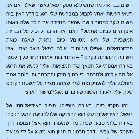
חשים כבר את מה שחש ללא ספק רפאל כאשר שאל: האם אני
רשאי לעשות זאת? לקבוע במברשת שלי רגע בודד? האין בזה
משום שקר למסור רושם שהאם מחזיקה את הילד שלה באותו
אופן היום כביום אתמול? האם יאה הדבר להטיל על הבריות
המשכיות של רגע מסוים? כיום נראית שאלה כזאת
פרדוכסאלית, ואפילו שטותית. אולם רפאל שאל זאת. ואיזו
תשובה התהוותה בקרבו? – התחייבות אמנותית זו: עליך לכפר
באורח אמנותי על חטאך נגד המציאות, עליך לנשא את הרגע
אל מחוץ לזמן ולמרחב, כי בתוך הזמן והמרחב זהו חוסר אמת
מוחלט. עליך להעניק נצח למה שאתה מצייר על משטח הקנבס
שלך, עליך לעורר רגשות שעוברים מעל למישור הארצי.
זהו הקרוי כיום, באורח מופשט, הציור האידיאליסטי של
רפאל. האידיאליזם שלו הוא ההצדקה שלו לקביעת הרגע הנוכחי
באורח בלתי טבעי שכזה. מה שמעורר הוא אצל הצופה דרך
העומק של צבעיו, דרך הרמונית הגוון הוא משיג על ידי מניעת