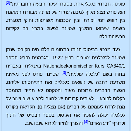
[2]
פוליטי, חברתי וכלכלי אחר. בספרו "עיקרי הבעיה החברתית"
הוא פורש מצע מקיף למבנה עתידי של מדינה מבוזרת המאזנת
בין חופש יזמי ויצירתי ובין הסכמות משותפות וחוקי מסגרת.
בשנים שיבואו המשיך שטיינר לפעול במרץ רב לקידום
הרעיונות הללו.
צעד מרכזי בביסוס הגותו בתחומים הללו היה הקורס שנתן
שטיינר לכלכלנים צעירים בקיץ 1922. בגרמנית נקרא הספר
Nationaloekonomischer Kurs GA340/1 באנגלית ובעברית
[3]
בחרו בשם "כלכלה עולמית".
שטיינר פורס לפני מאזיניו
משרעת רחבה של נושאים כלכליים ואת התייחסותו אליהם.
הגשת הדברים מרוכזת מאוד והטקסט לא תמיד מתמסר
בקלות לקורא… לעיתים קרובות יש לחזור ולקרוא שוב ושוב על
מנת לרדת לעומקם של דברים (אם מצליחים). הקריאה בקורס
לכלכלה יכולה להזכיר את העיסוק בספר הבסיס של חינוך
[4]
ולדורף "ידע האדם"
והצורך לחזור לקרוא שוב ושוב.