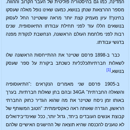
המדינה, כמו גם בהיסטוריה פוליטית של העבר הקרוב וההווה.
מספר ההרצאות שנתן בנושא, כמעט שאינו נופל מאלה שעסקו
בחינוך!! עיון מעמיק קצת יותר מראה ששטיינר החל לעסוק
בנושאים הללו עוד לפני תחילת עבודתו התיאוסופית. שנים
רבות לפני מלחמת העולם הראשונה, הנחשבת לנקודת מפנה
בדגשי עבודתו.
כבר ב-1898 פרסם שטיינר את ההתייחסות הראשונה שלו
לשאלות חברתיות/כלכליות כשכתב ביקורת על ספר שעסק
[1]
בנושא.
ב-1905 פרסם שני מאמרים הנקראים :"התיאוסופיה
והשאלה החברתית" 34GA ובהם בחן שאלות חברתיות. בערך
באותו זמן ניסח שטיינר את מה שהוא הגדיר כחוק החברתי
הראשון, הגדרה שאותה ראה כאקסיומתית: "הטוב המשותף של
קבוצת אנשים העובדים ביחד, גדול יותר, ככל שאינדיבידואלים
לא טוענים להכנסה שהיא תוצאה של ההישגים האישיים שלהם