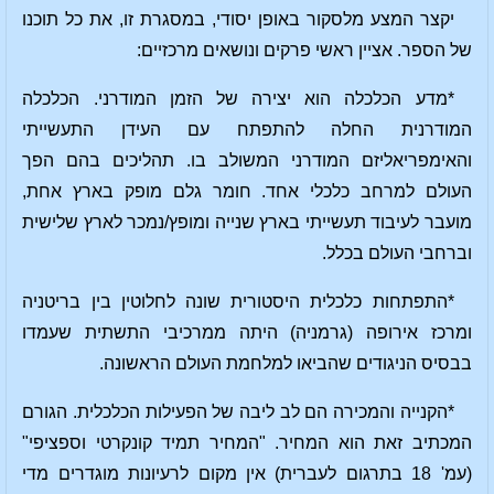
יקצר המצע מלסקור באופן יסודי, במסגרת זו, את כל תוכנו
של הספר. אציין ראשי פרקים ונושאים מרכזיים:
*מדע הכלכלה הוא יצירה של הזמן המודרני. הכלכלה
המודרנית החלה להתפתח עם העידן התעשייתי
והאימפריאליזם המודרני המשולב בו. תהליכים בהם הפך
העולם למרחב כלכלי אחד. חומר גלם מופק בארץ אחת,
מועבר לעיבוד תעשייתי בארץ שנייה ומופץ/נמכר לארץ שלישית
וברחבי העולם בכלל.
*התפתחות כלכלית היסטורית שונה לחלוטין בין בריטניה
ומרכז אירופה (גרמניה) היתה ממרכיבי התשתית שעמדו
בבסיס הניגודים שהביאו למלחמת העולם הראשונה.
*הקנייה והמכירה הם לב ליבה של הפעילות הכלכלית. הגורם
המכתיב זאת הוא המחיר. "המחיר תמיד קונקרטי וספציפי"
(עמ' 18 בתרגום לעברית) אין מקום לרעיונות מוגדרים מדי