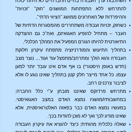
השתלבות ערך העבודה בחיים החברתיים לא היתה יכולה
להתרחש ללא התפתחות המושגים "חוק" "זכויות"
וההיפרדות של האחרונים ממושג "הציווי הדתי".
כשחוק, זכויות ועבודה משתחררים מהמסגרות הדתיות של
העבר – מתחיל להופיע האגואיזם, ואח"כ גם ההצדקה
התיאורטית להיותו הגורם המפעיל את המהלך הכלכלי.
בתהליך התיעוש והמודרניזציה מתפתח עיקרון חלוקת
העבודה והוא הולך ומתרחב/מתפצל עוד ועוד… נוצר מצב
(חדש באופן היסטורי) בו אף אדם אינו עובד יותר למען
עצמו. כל אחד מייצר חלק קטן בתהליך שאינו נוגע לו אלא
לציבור צרכנים רחב.
מתרחש פרדוקס שאיננו מובחן ע"י כלל החברה:
במחשבותיו/מושגיו נמצא האדם במצב האגואיסטי.
במעשיו נמצא האדם כבר בפאזה האלטרואיסטית, אלא
שאינו מודע לכך ואך לא מוכן להודות בכך.
שאלה כלכלית מהותית: כיצד להוציא את עיקרון העבודה