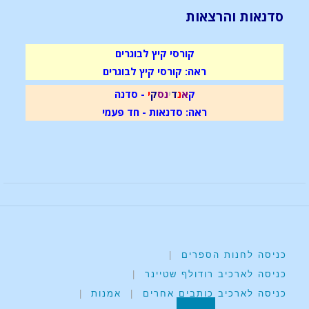
סדנאות והרצאות
קורסי קיץ לבוגרים
ראה: קורסי קיץ לבוגרים
ק
א
נ
ד
י
נ
ס
ק
י
- סדנה
ראה: סדנאות - חד פעמי
כניסה לחנות הספרים
|
כניסה לארכיב רודולף שטיינר
|
כניסה לארכיב כותבים אחרים
|
אמנות
|