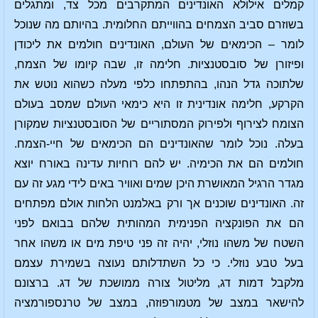
קמלים אילולא האונדינים המתקרבים מכל צד, ומתגלים
בשוזרם סביב הצמחים בהווייתם החלומית. בהיותם מה שנוכל
לומר – הכימאים של העולם, האונדינים חולמים את ליכודן
ופיזורן של סובסטנציות. חלימה זו, שבה קיומו של הצמח,
שלתוכה גדל הנהו, בהתפתחו כלפי מעלה כשהוא נוטש את
הקרקע, חלימה אונדינית זו היא כימאי העולם שמסב בעולם
הצומח לצירוף ולפירוק המסתוריים של הסובסטנציות שמקורן
בעלה. נוכל לומר שהאונדינים הם הכימאים של חיי-הצמח.
חולמים הם את הכימיה. יש להם רוחיות עדינה באורח יוצא
מגדר הרגיל המאושרת היכן שמים ואוויר באים לידי מגע זה עם
זה. האונדינים שוכנים אך ורק באלמנט הלחות אולם מפתחים
הם את הפונקציה הפנימית המהותית שלהם בבואם לפני
השטח של משהו נוזלי, יהיה זה פני טיפת מים או משהו אחר
בעל טבע נוזלי. כי כל השתדלותם נעוצה בשמירת עצמם
מלקבל דמות דג, מליטול צורה ממושכת של דג. ברצונם
להישאר במצב של מטמורפוזה, במצב של טרנספורמציה