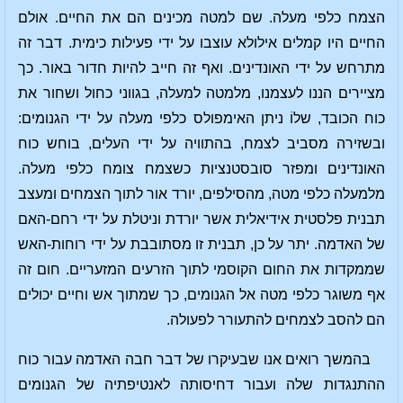
הצמח כלפי מעלה. שם למטה מכינים הם את החיים. אולם
החיים היו קמלים אילולא עוצבו על ידי פעילות כימית. דבר זה
מתרחש על ידי האונדינים. ואף זה חייב להיות חדור באור. כך
מציירים הננו לעצמנו, מלמטה למעלה, בגווני כחול ושחור את
כוח הכובד, שלוֹ ניתן האימפולס כלפי מעלה על ידי הגנומים:
ובשזירה מסביב לצמח, בהתוויה על ידי העלים, בוחש כוח
האונדינים ומפזר סובסטנציות כשצמח צומח כלפי מעלה.
מלמעלה כלפי מטה, מהסילפים, יורד אור לתוך הצמחים ומעצב
תבנית פלסטית אידיאלית אשר יורדת וניטלת על ידי רחם-האם
של האדמה. יתר על כן, תבנית זו מסתובבת על ידי רוחות-האש
שממקדות את החום הקוסמי לתוך הזרעים המזעריים. חום זה
אף משוגר כלפי מטה אל הגנומים, כך שמתוך אש וחיים יכולים
הם להסב לצמחים להתעורר לפעולה.
בהמשך רואים אנו שבעיקרו של דבר חבה האדמה עבור כוח
ההתנגדות שלה ועבור דחיסותה לאנטיפתיה של הגנומים