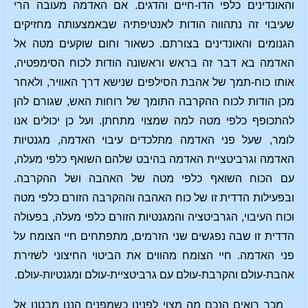
והאונדינים כלפי הדו-חיים והדגים. אם האדמה מעובה הרי
שעיבוי זה נתהווה הודות לאנטיפתיה שבאמצעותה מחזיקים
הגנומים והאונדינים בצורתם. כשאור וחום שוקעים מטה אל
האדמה בא דבר זה בראש וראשונה הודות לכוח הסימפטיה,
אותו כוח-תמך של אהבת הסילפים שנישא דרך האוויר, ולאחר
מכן הודות לכוח ההקרבה התומך של רוחות האש, שגורם להן
להתכופף כלפי מטה למה שמצוי מתחתן. ועל כן יכולים אנו
לומר, שעל פני האדמה מתלכדים עיבוי האדמה, מגנטיות
האדמה וגרביטציית האדמה בהיבט שלהם השואף כלפי מעלה,
עם הכוח השואף כלפי מטה של האהבה ושל ההקרבה.
ובפעילות הדדית זו של כוח האהבה וההקרבה הזורם כלפי מטה
וכוח העיבוי, הגרביטציה והמגנטיות הזורם כלפי מעלה, בפעולה
הדדית זו שבה נפגשים שני הזרמים, מתפתחים חיי הצומח על
פני האדמה. חיי הצומח מהווים את הביטוי החיצוני לשזירת
אהבת-עולם והקרבת-עולם עם גרביטציית-עולם ומגנטיות-עולם.
מכך רואים הנכם מה מצוי לפנינו כשמפנים הננו מבטנו אל