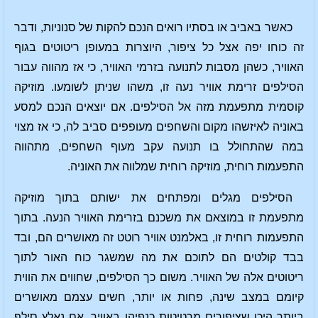
כאשר באביב או בסתיו רואים הנכם להקות של סנוניות, ודבר
זה כוחו יפה אצל כל ציפור, היוצרות במעופן ריטוטים בגוף
האוויר, כשהן מסבות לתנועה בזרמי האוויר, כי אז מהווה עבור
הסילפים זרימת אוויר נעה זו, משהו שניתן לשומעו. מוזיקה
קוסמית מתפעמת מזה אל הסילפים. אם יוצאים הנכם למסע
באוניה לאיזשהו מקום והשחפים מעופפים סביב לה, כי אז מצוי
במה שהתחולל בו תנועה עקב מעוף השחפים, מתהווה
התפעמות רוחית, מוזיקה רוחית שמלווה את האוניה.
הסילפים מגלים ומפתחים את ישותם בתוך מוזיקה
מתפעמת זו במוצאם את משכנם בזרימת האוויר הנעה. בתוך
התפעמות רוחית זו, באלמנט אוויר רוטט זה מאושרים הם, ובד
בבד קולטים הם לתוכם את מה שמשגר כוח האור לתוך
ריטוטים אלה של האוויר. משום כך הסילפים, שחווים את הווית
קיומם במצב שינה, פחות או יותר, חשים עצמם מאושרים
ביותר היכן שציפורים מרטיטות כנפיהן באוויר. אם נאלץ סילף