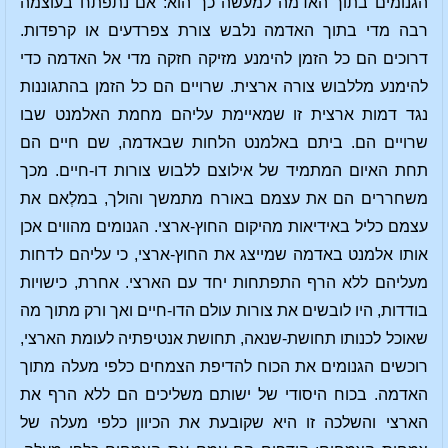
הגנומים בתוך האדמה למעשה כך הוא: אם נתפתח בעוצמה
רבה מדי בתוך האדמה נלבש צורת צפרדעים או קרפדות.
דרוכים הם כל הזמן להימנע מזיקה חזקה מדי אל האדמה כדי
להימנע מללבוש צורה ארצית. שרויים הם כל הזמן בהתגוננות
נגד דמות ארצית זו שמאיימת עליהם מחמת האלמנט שבו
שרויים הם. ביתם באלמנט הלחות שבאדמה, שם חיים הם
תחת האיום המתמיד של אילוצם ללבוש צורות דו-חיים. מכך
משחררים הם את עצמם באורח מתמשך והולך, במלְאם את
עצמם כליל באידיאות מהיקום החוץ-ארצי. הגנומים מהווים אכן
אותו אלמנט באדמה שמייצג את החוץ-ארצי, כי עליהם לדחות
מעליהם ללא הרף התפתחות יחד עם הארצי. אחרת, כישויות
בודדות, היו לובשים את צורות עולם הדו-חיים ואך ורק מתוך מה
שאוכל לכנותו תחושת-שנאה, תחושת אנטיפתיה לעומת הארצי,
רוכשים הגנומים את הכוח להדיפת הצמחים כלפי מעלה מתוך
האדמה. בכוח היסודי של ישותם משליכים הם ללא הרף את
הארצי והשלכה זו היא שקובעת את הכיוון כלפי מעלה של