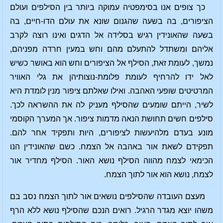
כך צופים אנו בסימפטיה עמוקה ביותר בין הסילפים ועולם
הציפורים, בה בשעה שהגנום שונא את עולם הדו-חיים, בה
בשעה שהאונידין רגיש בסלידה אל הדגים ואינו רוצה לקרב
אליהם ומשתדל להתעלם מהם וחש במעין חרדה מפניהם,
נמשך, לעומת זאת, הסילף אל הציפורים וחש הוא באושר כשיש
לאל ידו להרחיף לעומת פלומת-נוצותיהן את גלי האוויר
המרטיטים שופעי האהבה. ואילו שאלתם ציפור מנין לומדת היא
לשיר, הייתם שומעים שהסילף מעניק לה את ההשראה לכך.
סילפים חשים תחושת הנאה מדמות ציפור. אך המערך הקוסמי
מונע בעדם מלהיעשות לציפורים, היות ותפקיד אחר להם.
תפקידם לשאת אור באהבה אל הצמח. כשם שהאונידין הנו
הכימאי לצמח מהווה הסילף נושא האור. הסילף מחדיר אור
לצמח, נושא הוא אור לתוך הצמח.
מעצם העובדה שהסילפים נושאים אור לתוך הצמח נסב בם
משהו יוצא מגדר הרגיל. רואים הנכם שהסילף נושא ללא הרף