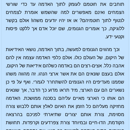
תוחבים את חוטמם לעומק לתוך האדמה עד כדי שורשי
הצמחים ואינם מאפשרים למה שהשמש אומרת לצמחים
לנטוף לתוך חוטמיהם? או אז יהיו יודעים משהו! אולם בקשר
ללוגיקה, כך אומרים הגנומים, שם יוכל אדם אך ללקט פיסות
וקטעי ידע.
וכך מהווים הגנומים למעשה, בתוך האדמה, נושאי האידיאות
של היקום, של העולם כולו. אולם כלפי האדמה עצמה אין להם
אהבה כלל. אצים-רצים הם באדמה כשלהם אידיאות של היקום,
אולם בעצם שונאים הם את אשר ארצי הנהו. זה מהווה משהו
שממנו מעדיפים היו הגנומים להשתחרר לגמרי. ואף על פי כן
נשארים הם עם הארצי, מיד תראו מדוע כך הדבר, אך שונאים
הם אותו כי הארצי מאיים עליהם בסכנה ממושכת. האדמה
מחזיקה מעליהם כל הזמן את האיום לאלץ אותם ללבוש צורה
מסוימת, צורת אותם יצורים שתיארתי לפניכם בהרצאה
הקודמת, הדו-חיים ובמיוחד צורת צפרדעים וקרפדות. תחושת