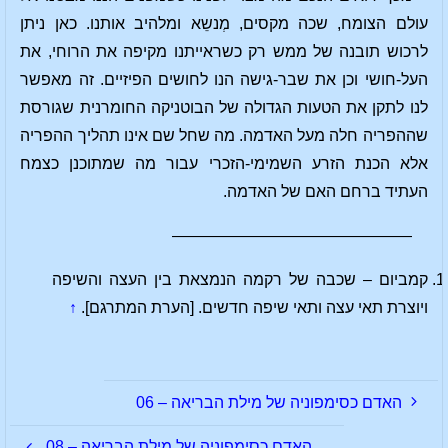
עולם הצומח, שכה מקסים, מְנשֵא ומלהיב אותנו. כאן ניתן
לרכוש תובנה של ממש רק כשראייתנו מקיפה את הרוחי, את
העל-חושי וכן את שבר-גישה הנו לחושים הפיזיים. זה מאפשר
לנו לתקן את הטעות הגדולה של הבוטניקה החומרנית שגורסת
שההפריה חלה מעל האדמה. מה שחל שם אינו תהליך ההפריה
אלא הכנת הזרע השמימי-הזכרי עבור מה שמתוכנן כצמח
העתיד ברחם האם של האדמה.
———————————————
קמביום – שכבה של רקמה הנמצאת בין העצה והשיפה
ויוצרת תאי עצה ותאי שיפה חדשים. [הערת המתרגם].
↑
האדם כסימפוניה של מילת הבריאה – 06
האדם כסימפוניה של מילת הבריאה – 08