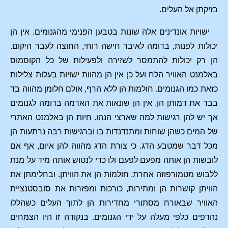
בזיקתן אל העלים.
ישויות אונדינים אלה שונות בטבען הפנימי מהגנומים. אין הן
יכולות לפנות, בדומה לאיבר חישה רוחי, החוצה לעבר היקום.
הן רק יכולות להתמסר לשזירה ולפעילות של כל הקוסמוס
באלמנט האוויר הלח ועל כן אין הן מהוות ישויות בעלות צלילות
כזאת כמו הגנומים. חולמות הן ללא הרף, אולם חלומן מהווה בד
בבד את דמותן הן. אין הן שונאות את האדמה בדומה לגנומים
אך יש להן רגישות למה שארצי הנהו. חיות הן באלמנט האתרי
של המים כשהן שוחות ומתנדנדות בו וברגישות רבה נרתעות הן
מכל דבר שמטבע הדג. כי צורת הדג מהווה להן איום, אף אם
לובשות הן אותה מפעם לפעם ולו כדי לנטוש אותה מיד על מנת
ללבוש מטמורפוזה אחרת. חולמות הן את הוויתן. ובחלימתן את
הוויתן קושרות הן ומתירות, כורכות ומפזרות את סובסטנציית
האוויר שבאורח מסתורי מחדירות הן לתוך העלים כשהללו
נהדפים כלפי מעלה על ידי הגנומים. בנקודה זו היו הצמחים