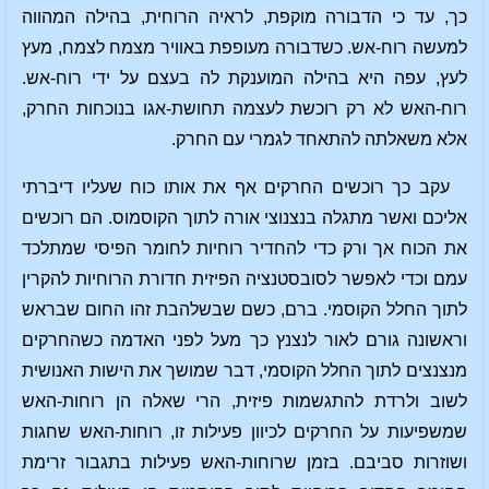
כך, עד כי הדבורה מוקפת, לראיה הרוחית, בהילה המהווה
למעשה רוח-אש. כשדבורה מעופפת באוויר מצמח לצמח, מעץ
לעץ, עפה היא בהילה המוענקת לה בעצם על ידי רוח-אש.
רוח-האש לא רק רוכשת לעצמה תחושת-אגו בנוכחות החרק,
אלא משאלתה להתאחד לגמרי עם החרק.
עקב כך רוכשים החרקים אף את אותו כוח שעליו דיברתי
אליכם ואשר מתגלה בנצנוצי אורה לתוך הקוסמוס. הם רוכשים
את הכוח אך ורק כדי להחדיר רוחיות לחומר הפיסי שמתלכד
עמם וכדי לאפשר לסובסטנציה הפיזית חדורת הרוחיות להקרין
לתוך החלל הקוסמי. ברם, כשם שבשלהבת זהו החום שבראש
וראשונה גורם לאור לנצנץ כך מעל לפני האדמה כשהחרקים
מנצנצים לתוך החלל הקוסמי, דבר שמושך את הישות האנושית
לשוב ולרדת להתגשמות פיזית, הרי שאלה הן רוחות-האש
שמשפיעות על החרקים לכיוון פעילות זו, רוחות-האש שחגות
ושוזרות סביבם. בזמן שרוחות-האש פעילות בתגבור זרימת