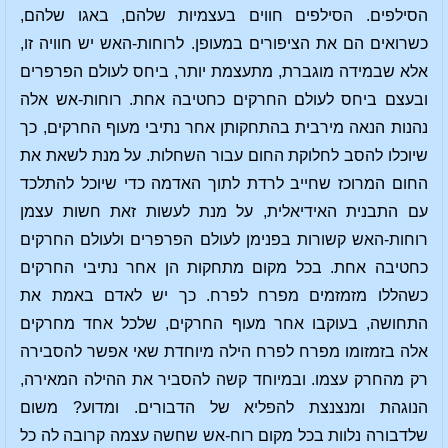
הסילפים. הסילפים חווים בעצמיות שלהם, באגו שלהם,
כשרואים הם את הציפורים במעופן. לרוחות-האש יש חוויה זו,
אלא שבמידה מוגברת, מתעצמת יותר, ביחס לעולם הפרפרים
ובעצם ביחס לעולם החרקים כחטיבה אחת. רוחות-אש אלה
נהנות הנאה מירבית בהתחקותן אחר נתיבי מעוף החרקים, כך
שיוכלו להסב לחלוקת החום עבור השחלות. על מנת לשאת את
החום המרוכז שחייב לרדת לתוך האדמה כדי שיוכל להתלכד
עם התבנית האידיאלית, על מנת לעשות זאת חשות עצמן
רוחות-האש קשורות בפנימן לעולם הפרפרים ולעולם החרקים
כחטיבה אחת. בכל מקום מתחקות הן אחר נתיבי החרקים
כשהללו מזמזמים מפרח לפרח. כך יש לאדם באמת את
התחושה, בעוקבו אחר מעוף החרקים, שלכל אחד מחרקים
אלה בזמזומו מפרח לפרח הילה מיוחדת שאי אפשר להסבירה
רק מהחרק עצמו. ובמיוחד קשה להסביר את ההילה המאירה,
הנוגהת ומנצנצת להפליא של הדבורים. ומדוע? משום
שלדבורה נלוות בכל מקום רוח-אש שחשה עצמה קרובה לה כל