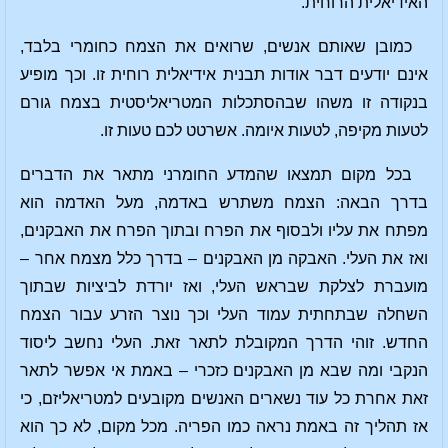
האידיאלית הרוחית.
כמובן שאותם אנשים, שרואים את הצמח כחומרי בלבד,
אינם יודעים דבר אודות תבנית אידיאלית רוחית זו. וכך מופיע
בנקודה זו משהו שבהסתכלות המטריאליסטית בצמח גורם
לטעות מקיפה, לטעות איומה. אשרטט לכם טעות זו.
בכל מקום תמצאו שהמדע החומרני מתאר את הדברים
בדרך הבאה: הצמח משתרש באדמה, מעל האדמה הוא
מפתח את עליו ולבסוף את הפרח ובתוך הפרח את האבקנים,
ואז את העלי. האבקה מן האבקנים – בדרך כלל מצמח אחר –
מועברת לצלקת שבראש העלי, ואז יורדת לביציות שבתוך
השחלה שבתחתית עמוד העלי וכך נוצר הזרע עבור הצמח
החדש. זוהי הדרך המקובלת לתאר זאת. העלי נחשב ליסוד
הנקבי ומה שבא מן האבקנים כזכרי – באמת אי אפשר לתאר
זאת אחרת כל עוד נשארים האנשים מקובעים למטריאליזם, כי
אז תהליך זה באמת נראה כמו הפריה. מכל מקום, לא כך הוא