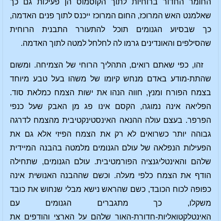
החומר החדור ברוחיות לתוך הקוסמוס הן פעילות גם כך
שאלמנט האש המרוכז, החום המרוכז ייכנס לתוך פנים האדמה,
כך שבסיוע הגנומים תוכל להתעורר התבנית הרוחית
שהסילפים והאונדינים גרמו לה לחלחל למטה לתוך האדמה.
זהו, כפי שאתם רואים, התהליך הרוחי של הצמיחה. ומשום
שהתת-מודע באדם מנחש קיומו של משהו בעל טבע מיוחד
בצמח הפורח ומנץ, חווה הנהו את ישות הצמח כמלאת סוד.
הפליאה אינה נמוגה, הקסם אינו פג מן האבק שעל כנפי
הפרפר. בעצם עולה ההנאה האינסטינקטיבית מהצמח לדרגה
גבוהה יותר כשרואים לא רק את הצמח הפיזי אלא גם את
הפעילות הנפלאה של עולם הגנומים מלמטה בהבנה המיידית
שלהם והאינטליגנציה הפורמטיבית. עולם הגנומים, שתחילה
הודף את הצמח כלפי מעלה. וכשם שההבנה האנושית אינה
כפופה לכוח הכובד, כשם שהראש נישא מבלי שנחוש את כובד
משקלו, כך מתגברים הגנומים עם
האינטלקטואליות-חדורת-האור שלהם על הארצי והודפים את