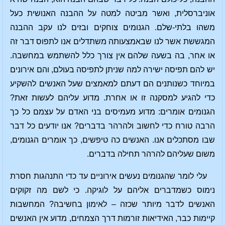
אוניברסלית, ואשר מביטה למטה על ההבנה האנושית כעל
משהו בלתי-שלם. הגנומים צוחקים ובזים לנו עקב ההבנה
המגששת אשר לנו שבאמצעותה משתדלים אנו לתפוס דבר זה
או אחר, בה בשעה שלהם אין צורך כלל להשתמש במחשבה.
יש להם תפיסה ישירה למה שניתן לתפיסה בעולם, והם אירונים
במיוחד כשנותנים הם דעתם למאמצים שעל האנשים להשקיע
כדי להגיע למסקנה זו או אחרת. מדוע עליהם לעשות זאת?
הגנומים אומרים: מדוע מעמיסים בני האדם על עצמם כל כך
הרבה טורח כדי לחשוב ולהרהר בדברים? אנו יודעים כל דבר
שבו מסתכלים אנו. האנשים כה טיפשים, כך אומרים הגנומים,
משום שעליהם להרהר תחילה בדברים.
עלי לומר שהגנומים נעשים אירוניים עד כדי התנהגות חסרת
נימוס כשמדברים אליהם על לוגיקה. כי לשם מה זקוקים
האנשים לדבר מיותר שכזה – לאימון בחשיבה? המחשבות
קיימות כבר, האידיאות זורמות דרך הצמחים, מדוע אין האנשים