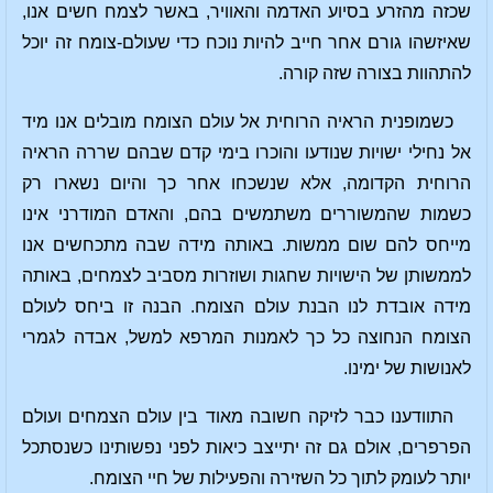
שכזה מהזרע בסיוע האדמה והאוויר, באשר לצמח חשים אנו,
שאיזשהו גורם אחר חייב להיות נוכח כדי שעולם-צומח זה יוכל
להתהוות בצורה שזה קורה.
כשמופנית הראיה הרוחית אל עולם הצומח מובלים אנו מיד
אל נחילי ישויות שנודעו והוכרו בימי קדם שבהם שררה הראיה
הרוחית הקדומה, אלא שנשכחו אחר כך והיום נשארו רק
כשמות שהמשוררים משתמשים בהם, והאדם המודרני אינו
מייחס להם שום ממשות. באותה מידה שבה מתכחשים אנו
לממשותן של הישויות שחגות ושוזרות מסביב לצמחים, באותה
מידה אובדת לנו הבנת עולם הצומח. הבנה זו ביחס לעולם
הצומח הנחוצה כל כך לאמנות המרפא למשל, אבדה לגמרי
לאנושות של ימינו.
התוודענו כבר לזיקה חשובה מאוד בין עולם הצמחים ועולם
הפרפרים, אולם גם זה יתייצב כיאות לפני נפשותינו כשנסתכל
יותר לעומק לתוך כל השזירה והפעילות של חיי הצומח.