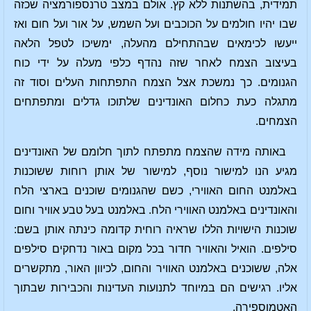
תמידית, בהשתנות ללא קץ. אולם במצב טרנספורמציה שכזה
שבו יהיו חולמים על הכוכבים ועל השמש, על אור ועל חום ואז
ייעשו לכימאים שבהתחילם מהעלה, ימשיכו לטפל הלאה
בעיצוב הצמח לאחר שזה נהדף כלפי מעלה על ידי כוח
הגנומים. כך נמשכת אצל הצמח התפתחות העלים וסוד זה
מתגלה כעת כחלום האונדינים שלתוכו גדלים ומתפתחים
הצמחים.
באותה מידה שהצמח מתפתח לתוך חלומם של האונדינים
מגיע הנו למישור נוסף, למישור של אותן רוחות ששוכנות
באלמנט החום האווירי, כשם שהגנומים שוכנים בארצי הלח
והאונדינים באלמנט האווירי הלח. באלמנט בעל טבע אוויר וחום
שוכנות הישויות הללו שראיה רוחית קדומה כינתה אותן בשם:
סילפים. הואיל והאוויר חדור בכל מקום באור נדחקים סילפים
אלה, ששוכנים באלמנט האוויר והחום, לכיוון האור, מתקשרים
אליו. רגישים הם במיוחד לתנועות העדינות והכבירות שבתוך
האטמוספירה.