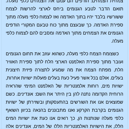
צמחית הצמחים: הודפים הם עמם את הצמחים כלפי מעלה.
תואם הדבר לטבע הגנומים ביחס לארצי להרשות לצמח
ששורשיו בלבד יהיו בתוך האדמה ואז לצמוח כלפי מעלה מתוך
ספירת האדמה. כך שבעצם מתוך כוח טבעם המקורי הודפים
הגנומים את הצמחים מתוך האדמה ומסבים להם לצמוח כלפי
מעלה.
כשצומח הצמח כלפי מעלה, כשהוא עוזב את תחום הגנומים
ועובר מתוך ספירת האלמנט הארצי הלח לתוך ספירת האוויר
הלח, מפתח הצמח את מה שמגיע לתצורה פיזית חיצונית
בעלים. אולם בכל אשר פעיל כעת בעלים פועלות ישויות אחרות,
ישויות מים, רוחות אלמנטריות של האלמנט המימי שהראיה
הרוחית הקדומה נתנה להן בין היתר את השם: אונדינים. כשם
שמוצאים אנו את השורשים בהתעסקותן ובשזירתן של ישויות
הגנומים בקרבת הקרקע ואנו מתבוננים בהנאה בכיוון השואף
כלפי מעלה שנותנות הן, כך רואים אנו כעת את ישויות המים
הללו, את הישויות האלמנטריות הללו של המים, אונדינים אלה