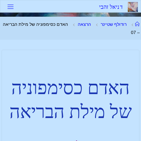
ד
נ
י
א
ל
ז
ה
ב
י
רודולף שטיינר
הרצאה
האדם כסימפוניה של מילת הבריאה
– 07
האדם כסימפוניה
של מילת הבריאה