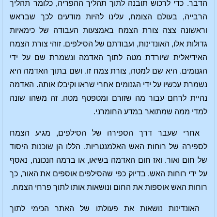
הדבר. כדי לרכוש תובנה לתוך תהליך ההפריה, כלומר תהליך
הרבייה, בעולם הצומח, עלינו להיות מודעים לכך שבראש
וראשונה צצה צורת הצמח באמצעות העבודה של כימאיות
גדולות אלו, האונדינות, ועבודתם של הסילפים. זוהי צורת הצמח
האידיאלית שיורדת מטה לתוך האדמה ונשמרת שם על ידי
הגנומים. היא שם למטה, צורת צמח זו. ושם בתוך האדמה היא
נשמרת עכשיו על ידי הגנומים אחרי שראו וקיבלו אותה. האדמה
נהיית לרחם עבור מה שזורם ומטפטף מטה. זה משהו שונה
למדי ממה שמתואר במדע החומרני.
אחרי שעבר דרך הספירה של הסילפים, מגיע הצמח
לספירה של רוחות האש האלמנטריות. הללו הן שוכנות היסוד
של חום ואור. ואז חום האדמה בשיאו, או ברמה הנכונה, נאסף
על ידי רוחות האש. בדיוק כפי שהסילפים אוספים את האור, כך
רוחות האש אוספות את החום ונושאות אותו לתוך פרחי הצמח.
האונדינות נושאות את פעולתו של האתר הכימי לתוך