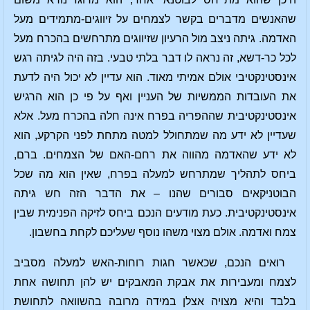
שהאנשים מדברים בקשר לצמחים על זיווגים-מתמידים מעל
האדמה. גיתה ניצב מול הרעיון שזיווגים מתרחשים בהכרח מעל
לכל כר-דשא, זה נראה לו דבר בלתי טבעי. בזה היה לגיתה רגש
אינסטינקטיבי אולם אמיתי מאוד. הוא עדיין לא יכול היה לדעת
את העובדות הממשיות של העניין ואף על פי כן הוא הרגיש
אינסטינקטיבית שההפריה בפרח אינה חלה בהכרח מעל. אלא
שעדיין לא ידע מה שמתחולל למטה מתחת לפני הקרקע, הוא
לא ידע שהאדמה מהווה את רחם-האם של הצמחים. ברם,
ביחס לתהליך שמתרחש למעלה בפרח, שאין הוא מה שכל
הבוטניקאים סבורים שהנו – את הדבר הזה חש גיתה
אינסטינקטיבית. כעת מודעים הנכם ביחס לזיקה הפנימית שבין
צמח ואדמה. אולם מצוי משהו נוסף שעליכם לקחת בחשבון.
רואים הנכם, שכאשר חגות רוחות-האש למעלה מסביב
לצמח ומעבירות את אבקת המאבקים יש להן תחושה אחת
בלבד והיא מצויה אצלן במידה מרובה בהשוואה לתחושת