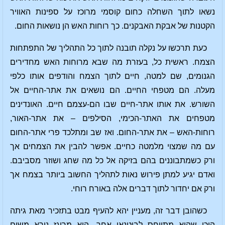
נשאו לתוך השחלה כחום קוסמי מרוכז על ספינות האוויר
הקטנות של אבקת האבקנים. כך רוחות האש הן נושאות החום.
כעת תרכשו על נקלה תובנה לתוך כל התהליך של התפתחות
הצמח. ראשית כל, בעזרת מה שבא מרוחות האש מחדירים
הגנומים, שם למטה, חיים לתוך הצמח והודפים אותו כלפי
מעלה. הם מטפחי החיים. הם נושאים את אתר-החיים אל
השורש. את אותו אתר-חיים שבו הם-עצמם חיים. האונדינים
מטפחים את האתר-הכימי, הסילפים – את אתר-האור,
רוחות-האש – את אתר-החום. ואז שב ומתלכד פרי אתר-החום
עם מה שמצוי מלמטה כחיים. אפשר להבין את הצמחים אך
ורק כשמתבוננים בהם בזיקה אל כל מה שחג ושוזר מסביבם.
ואדם יגיע למתן פירוש נאות לתהליך החשוב ביותר בצמח אך
ורק אם יחדור לתוך דברים אלה באורח רוחי.
כשהובן דבר זה, מעניין יהא להעיף מבט בתזכיר מאת גיתה
היכן שהוא מתייחס לבוטנאי אחר, הוא מרוגז נורא משום