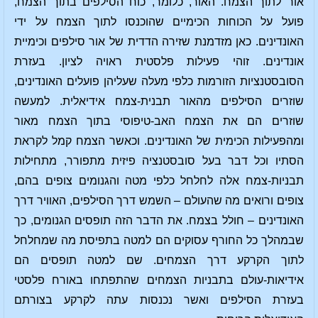
אור לתוך הצמח. האור, כלומר, כוח הסילפים בתוך הצמח,
פועל על הכוחות הכימיים שהוכנסו לתוך הצמח על ידי
האונדינים. כאן מזדמנת שזירה הדדית של אור סילפים וכימיית
אונדינים. זוהי פעילות פלסטית ראויה לציון. בעזרת
הסובסטנציות הזורמות כלפי מעלה שעליהן פועלים האונדינים,
שוזרים הסילפים מהאור תבנית-צמח אידיאלית. למעשה
שוזרים הם את הצמח האב-טיפוסי בתוך הצמח מאור
ומהפעילות הכימית של האונדינים. וכאשר הצמח קמל לקראת
הסתיו וכל דבר בעל סובסטנציה פיזית מתפורר, מתחילות
תבניות-צמח אלה לחלחל כלפי מטה והגנומים צופים בהם,
צופים ורואים מה שהעולם – השמש דרך הסילפים, האוויר דרך
האונדינים – חולל בצמח. את הדבר הזה תופסים הגנומים, כך
שבמהלך כל החורף עסוקים הם למטה בתפיסת מה שמחלחל
לתוך הקרקע דרך הצמחים. שם למטה תופסים הם
אידיאות-עולם בתבניות הצמחים שהתפתחו באורח פלסטי
בעזרת הסילפים ואשר נכנסות עתה לקרקע בצורתם