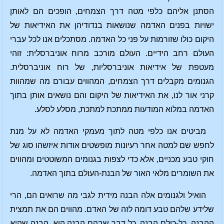
הסתנן אליהם כלפי מטה דרך הצמחים, הופכים הם לאותן
ישויות בפנים האדמה שנושאות בנדודיהן את האידיאות של
היקום כולו שזורמות על פני כל האדמה. מסתכלים אנו לכל עברי
העולם רחב הידיים. העולם מורכב מרוח אוניברסלית: זוהי
מעטפת של אידיאות אוניברסליות, של רוח אוניברסלית.
הגנומים מקבלים דרך הצמחים, המהווים עבורם מה שמהוות
קרני אור לנו, את האידיאות של היקום והם נושאים אותן בתוך
האדמה במלוא המודעות ממתכת למתכת, מסלע לסלע.
מביטים אנו כלפי מטה לתוך מעמקי האדמה לא על מנת
לחפש שם למטה אחר רעיונות מופשטים אודות איזשהו סוג של
חוקי טבע מכניים, אלא כדי לצפות בגנומים המשוטטים ומהווים
את השומרים מלאי האור של הבנת-העולם בתוך האדמה.
הואיל ולגנומים אלה הבנה מידית לגבי מה שרואים הם, הרי
שלידע שלהם טבע דומה לזה של האדם. מהווים הם את תמצית
ההבנה, כל-כולם הבנה. כל דבר שבהם הבנה הוא, הבנה שהיא