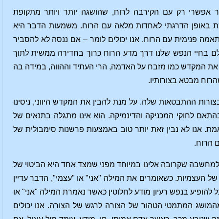
 אפשרי רק עם הקירבה לרוח, שהושגה יותר ויותר מתקופת
פכת באופן הדרגתי לאחדות מלאה עם הרוח. משמעות הדבר היא
מה פנימית עם הרוח. אנו יכולים לומר – אם ננסה לא להסביר
ם בחיי הנפש שלנו דרך מדע הרוח כרוך בחדירה ממשית לתוך
 את המקדש כמו מזבח על האדמה, הרי העתיד וההווה, במידה בה
הרוח מבטא בצורותיו.
צורות ההתבטאות שלה. על מנת להבין את המקדש היווני, ניסינו
התאם לחוקי המכניקה והדינמיקה. הוא אינו מתגלה בתנאים של
אמת. אנו לא נבין זאת יותר טוב באמצעות פרשנות סימבולית של
ם הרוח.
ס למחשבה שקרובה אלינו במיוחד מפני שמצד אחד היא הביטוי של
 של העצמיות. כשאומרים את המילה "אני" או "עצמי", הדבר עדיין
 להופיע בנפש רעיון מודע לחלוטין כאשר נאמרת המילה "אני" או
המושג המתמטי הטהור של הצורה לרגש של הצורה. אנו יכולים