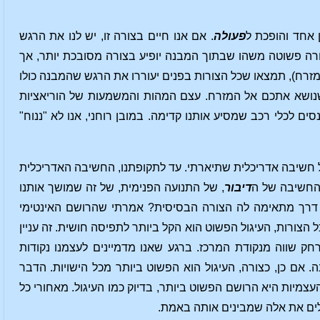
פעולה
. אם אנו חיים בצורה זו, יש לנו את הרגש
ורה פשוטה משהו שבתוך המבנה יופיע בצורה מסובכת יותר, אך
זרח), תמצאו שכל הצורות בפנים יעוררו את הרגש שהמבנה כולו
נושא אתכם אל המזרח. עצם המהות והמשמעות של הוריאציות
ים לכלי רכב שמסיע אותנו קדימה. במובן רוחני, אנו לא "ננוח"
ל חשיבה אדריכלית שתיארתי. עד לתקופתנו, החשיבה האדריכלית
 החשיבה של ה
דיבור
, של התנועה הפנימית, של זה שמושך אותנו
ו דרך מתאימה לה הצורה הבסיסית? אמרתי שהרושם האינטימי
הצורות, העיגול הפשוט הוא הקל ביותר לתפיסה חושית. זה עניין
ק שווה מנקודת המרכז. ברגע שאנו מדמיינים לעצמנו נקודות
 אם כן, כצורה, העיגול הוא הפשוט ביותר מכל הישויות. הדבר
מיות היא הרושם הפשוט ביותר, בדיוק כמו העיגול. מאחורי כל
לים את אלה שמבינים אותה באמת.