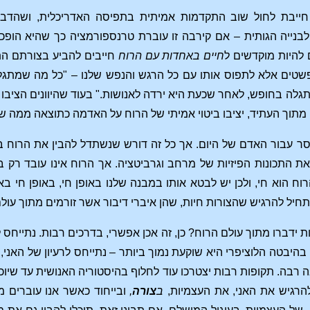
חייבת לחול שוב התקדמות אמיתית בתפיסה האדריכלית, ושהדבר
ד לבנייה הגותית – אם קירבה זו עוברת טרנספורמציה כך שהיא הו
להיות מוקדשים ל
חיים באחדות עם הרוח
חייבים להביע בצורתם התא
טים אלא לתפוס אותו עם כל הרגש והנפש שלנו – "כל מה שמתגל
גלה בחופש, לאחר שכעת היא ירדה לאנושות." בעוד שהיוונים הציבו
 מתוך העתיד, יציבו ביטוי אמיתי של הרוח על האדמה כתוצאה ממה ש
מסר עבור האדם של היום. אך כל זה דורש שנשתדל להבין את הרוח ב
 התכונות הפיזיות של מרחב וגרביטציה. אך הרוח אינו עובד רק ב
וח הוא חי, ולכן יש לבטא אותו במבנה שלנו באופן חי, באופן חי ב
תחיל להרגיש שהצורות חיות, שהן איברי דיבור אשר זורמים מתוך עול
 ידברו מתוך עולם הרוח? כן, זה אכן אפשרי, בדרכים רבות. נתייח
בהיבטה הלוציפרי היא שוקעת נמוך ביותר – נתייחס לרעיון של האני,
 רבה. תקופות רבות יצטרכו עוד לחלוף בהיסטוריה האנושית עד שיוכל
 להרגיש את האני, את העצמיות,
ב
צורה
,
ובייחוד כאשר אנו עוברים מ