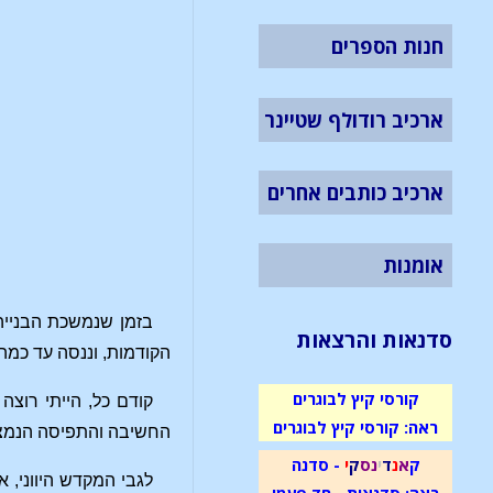
חנות הספרים
ארכיב רודולף שטיינר
ארכיב כותבים אחרים
אומנות
בזמן שנמשכת הבנייה
סדנאות והרצאות
הקודמות, וננסה עד כמ
קורסי קיץ לבוגרים
קודם כל, הייתי רוצ
ראה: קורסי קיץ לבוגרים
החשיבה והתפיסה הנמצאת
ק
א
נ
ד
י
נ
ס
ק
י
- סדנה
לגבי המקדש היווני, 
ראה: סדנאות - חד פעמי