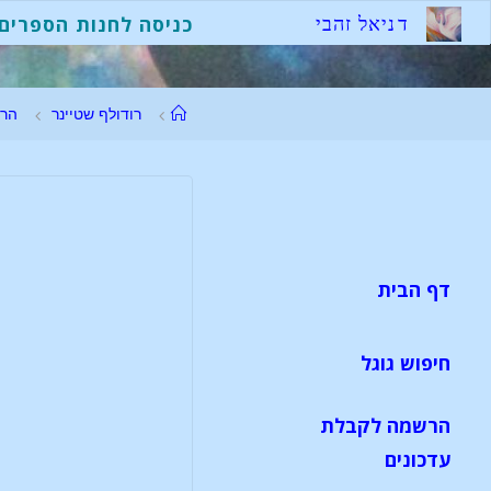
ד
נ
י
א
ל
ז
ה
ב
י
כניסה לחנות הספרים
רודולף שטיינר
הר
דף הבית
חיפוש גוגל
הרשמה לקבלת
עדכונים