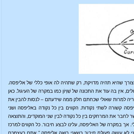
 צורך שהיא תהיה מדויקת, רק שתהיה לה אופי כללי של אליפסה.
אין בה עוד את התכונה של שִׁוְיוֹן כמו במקרה של העיגול. כאן
טריה למרות שאולי שכחתם חלק ממה שידעתם – לנסות להבין את
סה קשורה לשתי נקודות. הקווים בין כל נקודה באליפסה ושני
 (a + b = c + d בציור). אפשר לחבר את המרחקים בין כל נקודה לבין שני המוקדים, והתוצאה
 אך במקרה של האליפסה, עלינו לבצע חיבור. כל הקווים למרכז
ני לא
עושה פעולת חיבור
כשאני רואה אליפסה." אתם בעצמכם