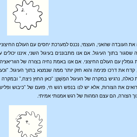
את העובדה שהאני, העצמי, נכנס למערכת יחסים עם העולם החיצוני.
סגור בתוך העיגול. אם אנו מתבוננים בעיגול השני, איננו יכולים 
גומלין עם העולם החיצוני. אם אנו באמת נחיה בצורה של הווריאציה ה
: "מה שבחוץ, קדח את דרכו פנימה והוא חזק יותר ממה שנמצא בתוך העיגול
 כאלה, נרגיש במקרה של העיגול המְשֻׁנָּן: "כאן החוץ ניצח," ובמקר
רואים את הצורות, אלא יש לנו בנפש רגש חי, פועם של "כיבוש ופליש
ך הצורה, הם עצם המהות של רגש אמנותי אמיתי.