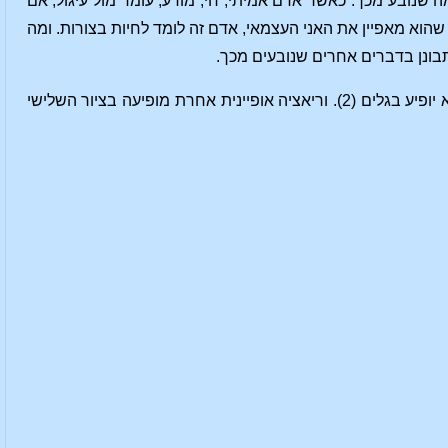
ה שנובע מכך. כאשר אדם אמיתי, חי, מודע, עומד מול עיגול, אם
שהוא מאפיין את האני העצמאי, אדם זה לומד לחיות בצורות. ומה
תבונן בדברים אחרים שנובעים מכך.
העיגול הראשון שציירתי כאן מורכב מקו רציף, לא מקוטע (1). אך ניתן לשנות קו זה כך שהוא יופיע בגלים (2). וריאציה אופיינית אחרת מופיעה בציור השלישי