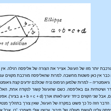
כבת יותר מזו של העיגול. אצייר את הצורה של אליפסה רגילה. אין
בר אין כאן פשטות מחשבה. למרות שהאליפסה מורכבת מקווים עגולים, 
יאומטריה – למרות שלמען הנימוס נניח שכולכם יודעים קצת גיאומ
דר ושיטתיות גם באליפסה. כשם שהעיגול קשור לנקודה אחת, האליפ
ם, אבל שני הקווים
ביחד
יגיעו לאותו אורך
הדבר הזה כל כך פשוט במקרה של העיגול, שאין צורך בתהליך מנטלי.
יפסה עלינו לעשות פעולה של חיבור. עכשיו אולי תאמרו: "כן, אבל א