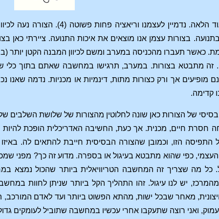
ין לעצמנו וריאציה פחות פשוטה (4). הצורה נעה לכיוון אחד והופכת ל
ועה. בצורות עצמן אנו מוצאים את איכות התנועה. ציירתי כאן בצ
. כאשר תעברו מהכניסה במערב ומשם לכיוון המבנה הקטן יותר (במ
 זה מתבטא בצורות. במערב, תרגישו במחשבה שאתם בתוך כלי ש
מופיעים אך ורק כצורות מתות, דינמיות או מכניות. נדמה שאנו נכנס
ו קדימה.
בסיסי של הצורות כאן שונה לחלוטין מהצורות של שלושת השלבים ש
ה חסרת חיים, מכנית. אך כעת, החשיבה האדריכלית הופכת להיות
 התפיסה הזו, וכמובן שהצורה הבסיסית חייבת להתאים לה. באיז
העצמי, כפי שהוא מתבטא בעיגול או בספרה. מדוע זה כך? מפני שמכל 
ל. כל מה שצריך זה המחשבה הטריוויאלית ביותר שהכול נמצא במרח
מרכז, יש לנו עיגול. זהו התהליך הקל ביותר שניתן לחוות במחשבה.
ונית, מאחר שבכל ישות, מהתא הפשוט ביותר ועד לאדם המורכב, העצ
עמוק, ואני רוצה שתעקבו אחרי עכשיו במחשבה שתוביל לעומקים גדו