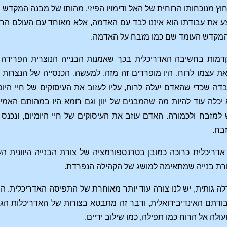
 חוץ מנוכחותו הרוחית של האל ודימויו הפיזי. מהותו של מבנה המקד
ע את עבודתו הוא איננו לבד עם האדמה, אלא מאוחד עם העולם הרו
 המקדש העומד שם כמו מזבח על האדמה.
קדמות בחשיבה האדריכלית בכך שאמנות הבנייה הנוצרית הפרידה
 עצמו לרוח, היו מופרדים זה מזה. למעשה, הכנסייה של הנצרות
דה שכדי שהאדם יעלה לרוח, עליו לעזוב את העיסוקים של חיי היו
יכלה עוד להיות מה שהמבנים של יוון וגם רומא היו במהותם האמי
למזבח ולכמורה. האדם עוזב את העיסוקים של חיי היומיום, ונכנס
בח.
אדריכלית כרוכה כמובן בטרנספורמציה של צורת הבנייה היוונית ה
ורת בנייה שמתאימה למושג של הקהילה הנפרדת.
 גותית, יש לנו צורה עוד יותר מאוחרת של התפיסה האדריכלית. ה
דתם האינדיבידואלית, ודבר זה מתבטא בצורות של האדריכלות הגות
עולה אל הרוח כמו תפילה, כמו שילוב ידיים.