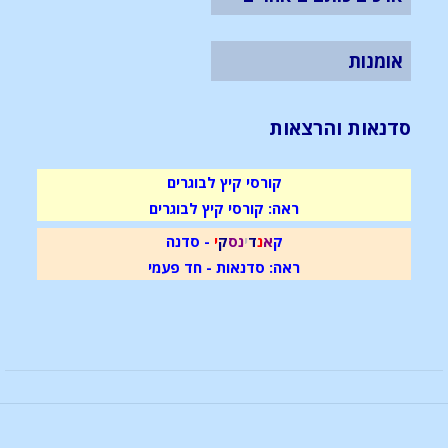
אומנות
סדנאות והרצאות
קורסי קיץ לבוגרים
ראה: קורסי קיץ לבוגרים
ק
א
נ
ד
י
נ
ס
ק
י
- סדנה
ראה: סדנאות - חד פעמי