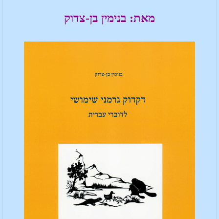
מאת: בנימין בן-צדוק