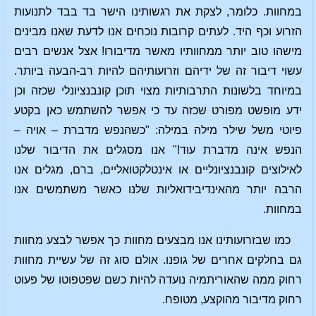
במחוות. כלומר, לצקת את רגשותינו הישר בד בבד לתנועות
הזרוע וכף היד. לעתים קרובות נוכחים אנו לדעת שאנו מבינים
מישהו טוב יותר ממחוותיו מאשר מדיבורו! אצל אנשים רבים
עשוי דיבור זה של ידיהם וזרועותיהם להיות רב-הבעה ביותר.
במיוחד בלשונות התרבותיות מצוי תוכן קונבנציונלי שכזה וכן
ידע מופשט מפורט שכזה עד כי אפשר להשתמש כאן בקטע
פיוטי משל שילר מילה במילה: "כשהנפש מדברת – אויה –
הנפש אינה מדברת עוד!" אנו מסגלים את הדיבור שלנו
לאילוצים קונבנציונליים או אינטלקטואליים, ברם, מגלים אנו
הרבה יותר מהאינדיבידואליות שלנו כאשר משתמשים אנו
במחוות.
כמו שבזרועותינו אנו מבצעים מחוות כך אפשר לבצע מחוות
גם בחלקים אחרים של גופנו. אולם סוג זה של עשיית מחוות
רחוק ממה שהאוריתמיה נועדה להיות כשם שפטפוטו של פעוט
רחוק מדיבור מהוקצע, מטופח.