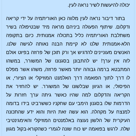
יכולה להיעשות לשיר נראה לעין.
בתור דיבור נראה לעין מלווה כאן האוריתמיה על ידי קריאה
ודקלום. שיתוף הפעולה ביניהם מראה מיד שבטיפולה בשיר
משתלבת האוריתמיה כליל בתכולה אמנותית. כיום בתקופה
הלא-אמנותית שלנו לא קיימת הבנה נאותה לגישה שלנו.
האנשים מעוניינים להדגיש אך ורק תוכן של פרוזה בפיוט אולם
לזה אין ערך! יש להתבונן בסגנונו של המשורר, במשהו
המתבטא ברמה גבוהה יותר מאשר פרוזה, משהו אשר מפלס
לו דרך לתוך הפואמה דרך האלמנט המוזיקלי או הציורי, או
הפיסולי, או הגיוון שבלשונו של המשורר. יש להחזיר את
הקריאה והדקלום למה שהיו כאשר גיתה ערך חזרות על
הדרמות שלו בסגנון הימבי עם שחקניו כששרביט בידו בדומה
למנצח על מקהלה. הוא עשה זאת היות והוא ידע שהתכונה
העיקרית של הלשון נעוצה באלמנטים המוזיקלי והאימגינטיבי
שלה. לרגש בפואמה יש כוח שונה לגמרי כשהקורא-בקול מגוון