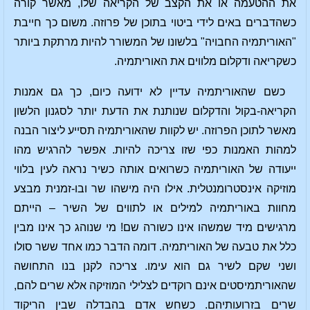
את ההטעמה או את הקצב של הקריאה שלו, מאשר קורה
כשהדברים באים לידי ביטוי בתוכן של פרוזה. משום כך חייבת
"האוריתמיה החבויה" בלשונו של המשורר להיות מרתקת ביותר
כשקריאה ודקלום מלווים את האוריתמיה.
כשם שהאוריתמיה עדיין לא ידועה כיום, כך גם אמנות
הקריאה-בקול והדקלום שנותנת את הדעת יותר לסגנון הלשון
מאשר לתוכן הפרוזה. יש לקוות שהאוריתמיה תסייע ליצור הבנה
למהות האמנות כפי שזו צריכה להיות. אפשר להרגיש מהו
ייעודה של האוריתמיה כשרואים אותה כשיר נראה לעין בלווי
מוזיקה אינסטרומנטלית. אילו היה מישהו שר ובו-זמנית מבצע
מחוות באוריתמיה למילים או לתווים של השיר – הייתם
מרגישים מיד שמשהו אינו כשורה שם! מי שנוהג כך אינו מבין
כלל את טבעה של האוריתמיה. דומה הדבר כמו אחד ששר סולו
ושני שקם לשיר גם הוא עימו. צריכה לקנן בנו התחושה
שהאוריתמיסטים אינם רוקדים לצלילי המוזיקה אלא שרים להם,
שרים בזרועותיהם. כשחש אדם בהבדלה שבין הריקוד