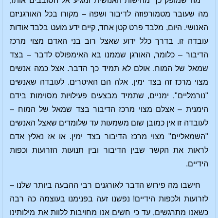
מה שמופק כך מהישות האנושית ומגיע אל הסובבים אותו,
מה שעובר מטמורפוזה לדיבור ושפה – מקורו בכל האורגניזם
האנושי. היום, מלבד פרט קטן אחד, קיים ידע מועט בלבד אודות
עובדה זו. בדרך כלל ידוע שאצל רוב בני האדם מצוי מרכז
הדיבור – כלומר, האורגן שממנו בא האימפולס לדבר – בצד
שמאל של המוח. אולם לא תמיד כך הדבר. אצל כמה אנשים
מצוי מרכז זה בצד ימין. אלה הם האיטרים. לעובדה שאנשים
"נורמליים", ימניים, שתמיד מבצעים פעילויות מסוימות בידם
הימנית – אצלם מצוי מרכז הדיבור בצד שמאל של המוח –
לעובדה זו אין כמובן שום משמעות עד שלומדים שאצל האנשים
"השמאליים" מצוי מרכז הדיבור בצד ימין. או אז נאלץ אדם
לראות את הקשר שבין הדיבור ובין תנועות הזרועות וכפות
הידיים.
חישבו מה פירוש הדבר לאורגנים רבי ההבעה ביותר שלנו –
לזרועות ולכפות הידיים! נפשנו זעה בפנימנו בעוצמה כה רבה
כשאנו מתרגשים, עד כי חשים אנו מחויבות ללוות את מילותינו