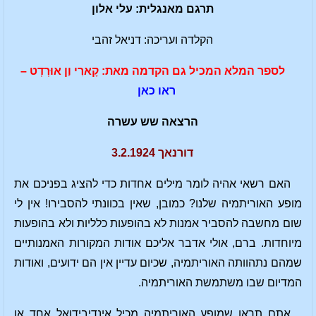
תרגם מאנגלית: עלי אלון
הקלדה ועריכה: דניאל זהבי
לספר המלא המכיל גם הקדמה מאת:
ק
ארִי ו
ן אוּר
ד
ט –
ראו כאן
הרצאה שש עשרה
דורנאך 3.2.1924
האם רשאי אהיה לומר מילים אחדות כדי להציג בפניכם את
מופע האוריתמיה שלנו? כמובן, שאין בכוונתי להסבירו! אין לי
שום מחשבה להסביר אמנות לא בהופעות כלליות ולא בהופעות
מיוחדות. ברם, אולי אדבר אליכם אודות המקורות האמנותיים
שמהם נתהוותה האוריתמיה, שכיום עדיין אין הם ידועים, ואודות
המדיום שבו משתמשת האוריתמיה.
אתם תראו שמופע האוריתמיה מכיל אינדיבידואל אחד או