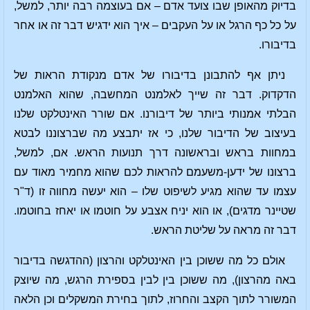
בדיוק מהאופן שבו צועד אדם – אם בעוצמה רבה יותר, למשל,
על כל כף הרגל או על העקבים – איך הוא ידגיש דבר זה או אחר
בדיבורו.
ניתן אף להתבונן בדיבורו של אדם מנקודת הראות של
הדקדוק. דבר זה שייך לאלמנט המחשבה, שהוא האלמנט
הבלתי אמנותי ביותר של דיבורנו. אם שורר האינטלקט שלנו
בעיצוב של הדיבור שלנו, כי אז יתבצע מה שברצוננו לבטא
במחוות בראש ובראשונה דרך תנועות הראש. אם, למשל,
ברצונו של ידען-משעמם להראות לכם שהוא מחמיר מאוד עם
עצמו עד שהוא מגיע לשיפוט שלו – הוא יעשה מחווה זו (ד"ר
שטיינר מדגים), או הוא יניח אצבע על חוטמו או יאחז בחוטמו.
דבר זה מראה על שליטת הראש.
אולם כל מה ששוכן בין האינטלקט והרצון (ההדגשה בדיבור
באה מהרצון), מה ששוכן בין לבין בספירת הרגש, מה שיוצק
המשורר לתוך הקצב והחרוז, לתוך בחירת המשקלים וכן הלאה