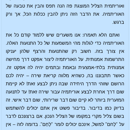
ואוריתמית הצליל המוצגת פה הנה תפס והבין את טבעה של
האוריתמיה. את הדבר הזה ניתן להבין ככלות הכל, אך ורק
ברגש.
ואתם הלא תאמרו: אנו משערים שיש ללמוד קודם כל את
האוריתמיה כדי לגלות מהי המשמעות של כל התנועות האלה.
אין צורך בזה. חשוב רק שהתנועות והרצף שלהן יעניקו
התרשמות אמנותית. על האוריתמיה ליצור אפקט דרך מחישה
אמנותית בלתי-אמצעית ובאמת ובתמים יהיה לה אפקט זה.
כאשר תתבוננו בה, כשהיא מלווה קריאת שירה – יהיה לכם
הרושם שזוהי הדרך היחידה שבה ניתן לבצע זאת! לא קיימת
שום דרך אחרת לבצע אוריתמיה עבור שירה זאת! עד לתנועה
המזערית ביותר לא קיים שום דבר שרירותי, שום דבר אישי. זה
בדיוק כמו בדיבור. בדיבור פשוט אין אתם יכולים להשתמש
בשום צליל מקרי במקומו של הצליל הנכון. אם ברצונכם לדבר
על "לֶחם" למשל, אינכם יכולים לומר "לָחַם". בדומה לזה – אין