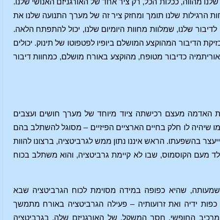
ו מהווה, ככלות הכל, רק ציר אחד של האורגניזם האנושי שלנו.
ות הרגילות שלנו תומך ומחזק ציר זה של מערך התנועה שלנו את
לדיבור שלנו, שמלוות מחוות היומיום שלנו, יכול להתפתח הלאה.
זיקת הדיבור המהוקצע המושלם ביופיו לפטפוטו של תינוק. יכולים
האוריתמיה כדיבור מטופח, מהוקצע באורח מושלם, כמחוות דיבור
ית האדמה מעצם רכישתה ציוד מיוחד של מערך חושים ועצבים
שיהיה לו חלק בחיים הארציים הפיזיים – מסוגל להשתלב בהם
עצר בהשפעתו. הראש איננו נתון ממש לגרביטציה, ברצונו להוות
לד מעם הקוסמוס, שבו לא קיימת גרביטציה, והוא משתלב בכוח
שמעותה, שהיא כפופה במידה מסוימת לכוח הגרביטציה שבא
פות ידיה ואת זרועותיה – פעילה הגרביטציה באורח מתמשך
מרכיב החופשי, חסר המשקל, של האורגניזם שלה, בגרביטציה