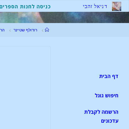
ד
נ
י
א
ל
ז
ה
ב
י
כניסה לחנות הספרים
רודולף שטיינר
הר
דף הבית
חיפוש גוגל
הרשמה לקבלת
עדכונים