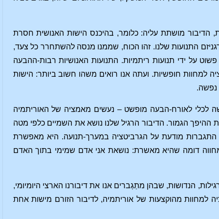
, הדיבור מושתת עליה: כלומר, בהיכנס הישות האנושית חסרת
יזם התנועות שלנו. זהו הכוח, שממנו מנסה להשתחרר כל צעד,
פשוט על ידי תנועות ריתמיות. התנועות האנושיות רבות-ההבעה
ה למחוות חופשיות. ועתה אנו רואים משהו חשוב ביותר: הישות
נפשה.
שה לכלי לאורח-הבעה מופשט – נעשים מאמציה של האוריתמיה
ת ההיפך הגמור. הדיבור הרגיל שלנו נושא את השמיים כלפי מטה
 התגברות מודעת על הגרביטציה במערך-תנועה. היא מאפשרת
מחווה דומה שהיא מאשרת: נושאת אני אדם שמימי בתוך האדם
ות, הנדושות, שבהן מתַגְברים אנו את דיבורנו הארצי היומיומי,
ציה למחוות מהוקצעות של אוריתמיה, לדיבור הזורם מישות אחת