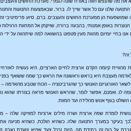
א את מה שהנפש חווה באורח שונה לגמרי. מערכת החושים והעצבים שלנ
התנועה שלנו עם כל אשר שייך לו. ברור, שבאמצעות התנועות והתנוח
נו שמושפעות הן ממערכת החושים והעצבים. ברם, סיוע פרימיטיבי זה 
 הנוצרות באופן אמנותי, בהבעה ברורה, שזיקתן אל המחוות הרגילות כ
אנו בחיי יומיום מהוות מעין פטפוט בהשוואה למה שיתהווה על ידי 
זה?
 מהוויית קיומה הקדם ארצית לחיים הארציים, היא נעשית לאזרח
אדמה מעצבת היא בראש וראשונה את הראש כך שמה ששואף בפנימו 
לשאר האורגניזם האנושי כך שהגרביטציה – הכוח שנובע מהאדמה – יי
ומה לו. ואמנם, אפשר לומר, שהראש האנושי מראה בצורתו שהוא נו
השולט בגוף אנוש מהלידה ועד המוות.
ושית לומדת שפה ארצית ושרה מילים ארציות למוזיקה שלה – מ
ך בעיקר במערך התנועה שלה. כשהיא הולכת, כשהיא מניעה את כ
ברת על כוח זה במידת מה, היות ובכל צעד שהיא צועדת נאבק ה