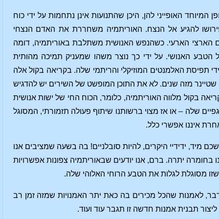
יוחד האופייני להן, היכן שהתנועות אינן נתחמות על ידי כוח
פירושו להגיע אל הנצח. האוריתמיה משחררת את האדם הנצחי
דם הארצי הארעי. כשהנפש האנושית משתלבת באוריתמיה, דומה
הטבע האנושי. על ידי כך נוצר משהו שמעניק תמיכה מהותית
די תפיסת האלמנטים המוזיקלי והריתמי שלה. בקריאה בקול אלה
טיינר מזה שנים. לא את התוכן המופשט של השירים יש להדגיש
ריאה בקול מלווה האוריתמיה, כלומר, הכוח החי של ישות אנושית
ים שלה – או אז מצוי ברשותנו שיתוף פעולה תזמורתי, המסוגל
חרת איננו אפשרי כלל.
ם מיד, ידידיי היקרים, להיות סובלניים! בה בשעה שמציבים אנו
ו בחומרה יתרה. ברם, אנו יודעים שבאוריתמיה צפונות אפשרויות
זו מסוגלת לגלות את הטבע הרוחי האלוהי שלה.
ר, לאמנות שהכל מכירים בה כאת יתר האמנויות שמזה זמן רב
יצור תבנית אמנות חדשה זו תגבר עוד ועוד.