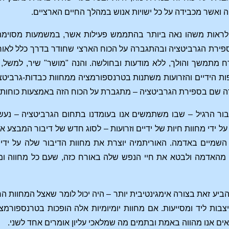
ואשר מכבידה על כל ישויות אנוש במהלך החיים הארציים.
ת לראות משהו נאה ביותר בהתממש פעילות אשר, במשמעות מסוימת
ירת הגרביטציה ובהתגברה על הכוח הארצי שחודר בדרך כלל לאורגנ
רח מתמשך והולך, ללא מודעות ובחולשה. והנה "מושר" שיר, למשל, 
פות הידיים והזרועות משתנות בטרנספורמציה ממחוות כבדות-גרביטצי
דה שם בספירת הגרביטציה – מתגברת על הכוח הזה באמצעות כוחות 
ור הרגיל – שבו משתמשים אנו בעומדנו בתחום הגרביטציה – נע
ל ידי מחוות חיות של ידיים וזרועות – לסוג חדש של דיבור המבצע א
שמיים באדמה. האוריתמיה יוצרת את מחוות הדיבור שלה על ידי
 מהאדמה ולבטא את חיי הנפש שלה באורח כזה, שעם כל מחווה ו
יע זאת בצורה אימגינטיבית יותר – היה יכול לומר שאצל המחוות הרגיל
יצבות ליד ומסייעות. אם מחוות יומיומיות אלה הופכות בטרנספורמ
אים אנו מהווה באמת ובתמים מה שמלאכי עליון אומרים אחד לשני.