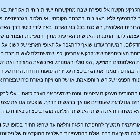
קע הקשה אל ספירה שבה מתקשרות ישויות רוחיות אלוהיות באופן המ
ת להתנפנף ללא מעצורים במרחב הקוסמי. אי-מלכוד בגרביטציה 
רוחית האלוהית, השוכנת בכל בני האדם, באה לידי ביטוי דרך הא
צמה לתוך התבנית האנושית הארעית מתוך המעיינות הנצחיים של 
דקלום. המשורר עודנו שואף להתגבר על האופי הארצי של לשונו על י
נות האוריתמיות שיש לבקש אחריהן, כפי שמשתדלת לעשות מרת ר. ש
 האלמנטים המוזיקלי, הפיסולי והאמנותי. ואז כשאת המוזיקה ואת הק
 בהודפה ממנה את הגרביטציה על ידי התנועות חדורות הרוח של הגפי
נותי הפנימי של השיר והפואמה, או של המוזיקה באורח כזה שבצורה א
 המהותית מעמקים עצומים. והנה כשמעיר אני הערה כזאת – עלי לבקשכ
וכחים אנו לדעת שעומדים אנו אך בראשית הדרך. שופטים אנו את עצמנ
יא משחררת את הישות האנושית העליונה מהגרביטציה, באורח כזה, ש
האוריתמיה תמשיך להתפתח הלאה והלאה עד שהיא תהיה בסופו של דב
ל להימשך עת רבה, אולם ההתעניינות בשלבים המוקדמים של ניסיוננו ל