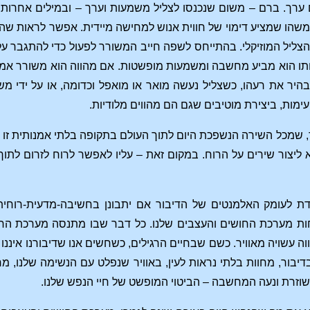
ערך. ברם – משום שנכנסו לצליל משמעות וערך – ובמילים אחרות: 
שהו שמציע דימוי של חווית אנוש למחישה מיידית. אפשר לראות שהש
 הצליל המוזיקלי. בהתייחס לשפה חייב המשורר לפעול כדי להתגבר
 הוא מביע מחשבה ומשמעות מופשטות. אם מהווה הוא משורר אמיתי –
היר את רעהו, כשצליל נעשה מואר או מואפל וכדומה, או על ידי מש
ות, ביצירת מוטיבים שגם הם מהווים מלודיות.
, שמכל השירה הנשפכת היום לתוך העולם בתקופה בלתי אמנותית זו 
א ליצור שירים על הרוח. במקום זאת – עליו לאפשר לרוח לזרום לתוך
דת לעומק האלמנטים של הדיבור אם יתבונן בחשיבה-מדעית-רוחי
ות מערכת החושים והעצבים שלנו. כל דבר שבו מתנסה מערכת החוש
ווה עשויה מאוויר. כשם שבחיים הרגילים, כשחשים אנו שדיבורנו איננו
דיבור, מחוות בלתי נראות לעין, באוויר שנפלט עם הנשימה שלנו, מח
ושוזרת ונעה המחשבה – הביטוי המופשט של חיי הנפש שלנו.