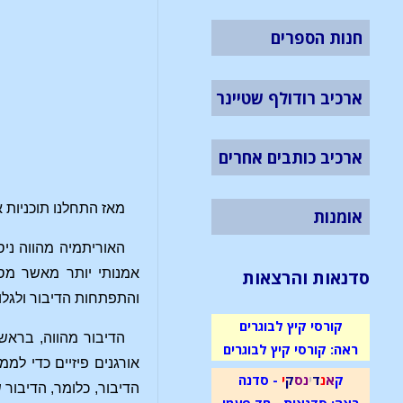
חנות הספרים
ארכיב רודולף שטיינר
ארכיב כותבים אחרים
מאז התחלנו תוכניות 
אומנות
האוריתמיה מהווה ניס
אמנותי יותר מאשר מסו
סדנאות והרצאות
והתפתחות הדיבור ולגלו
קורסי קיץ לבוגרים
הדיבור מהווה, בראש 
ראה: קורסי קיץ לבוגרים
אורגנים פיזיים כדי למ
ק
א
נ
ד
י
נ
ס
ק
י
- סדנה
הדיבור, כלומר, הדיבור 
ראה: סדנאות - חד פעמי