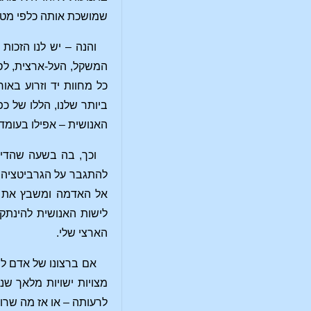
שמושכת אותה כלפי מטה 
והנה – יש לנו הזכו
המשקל, העל-ארצית, לספ
כל מחוות יד וזרוע באו
ביותר שלנו, הללו של כ
האנושית – אפילו בעומ
וכך, בה בשעה שהדיב
להתגבר על הגרביטציה ע
אל האדמה ומשבץ את ה
לישות האנושית להינתק
הארצי שלי.
אם ברצונו של אדם להב
מצויות ישויות מלאך שנ
לרעותה – או אז מה שרו