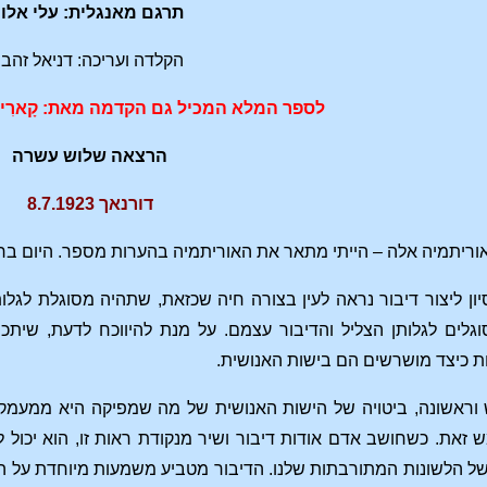
תרגם מאנגלית: עלי אלון
הקלדה ועריכה: דניאל זהבי
לספר המלא המכיל גם הקדמה מאת:
ק
ארִי 
הרצאה שלוש עשרה
דורנאך 8.7.1923
אוריתמיה אלה – הייתי מתאר את האוריתמיה בהערות מספר. היום ברצ
יון ליצור דיבור נראה לעין בצורה חיה שכזאת, שתהיה מסוגלת לגלות
גלים לגלותן הצליל והדיבור עצמם. על מנת להיווכח לדעת, שיתכן
ת כיצד מושרשים הם בישות האנושית.
וראשונה, ביטויה של הישות האנושית של מה שמפיקה היא ממעמקי נ
מש זאת. כשחושב אדם אודות דיבור ושיר מנקודת ראות זו, הוא יכול 
של הלשונות המתורבתות שלנו. הדיבור מטביע משמעות מיוחדת על הצלי