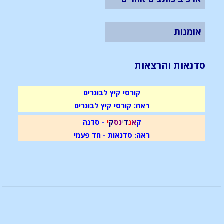
אומנות
סדנאות והרצאות
קורסי קיץ לבוגרים
ראה: קורסי קיץ לבוגרים
ק
א
נ
ד
י
נ
ס
ק
י
- סדנה
ראה: סדנאות - חד פעמי