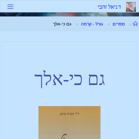
ד
נ
י
א
ל
ז
ה
ב
י
ספרים
גורל - קרמה
גם כי-אלך
גם כי-אלך