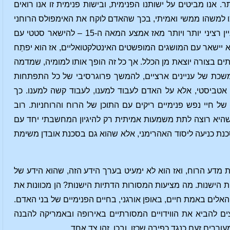
 אנו מביטים על ישותנו הפנימית, ובישות פנימית זו אנו רואים
ו למשהו ממשי ואמיתי, בכך שהאדם לוקח את האימפולס הרוחני
באמצעות מדע רוחני ומחבר אותו לחייו הפנימיים. לאדם יש בחירה – ובחירה זו הופכת לעניין רציני יותר ויותר מאז אמצע המאה ה-15 – להישאר סטטי עם
 יישאר עם המושגים המופשטים האינטלקטואליים, אז הוא יפתֵח
ם בצורה יוצאת מן הכלל. אך כל זה הופך אותו למומיה, שמדמה
משכת של עניינים ארציים, להמשך פרוגרסיבי של כל התפתחות
אטביסטי, אלא על האדם לעבוד למענו, לעבוד קשה למענו. כך
של חיי נפש פנימיים ריקים עם התוכן של הרוח והרוחניות. רוב
שהיא רוצה לתת משמעות אמיתית רק להיגיון המחשבתי יחד עם
בסכנת כניעה ליסוד האהרימני, אלא שהוא גם בסכנת אובדן משימת
מדע הרוח, ואז הוא לא ימעיט בערך הידע הזה, שהוא הידע של
 הישנות. מה מציעות המסורות הדתיות הישנות? הן מכוונות את
לים באמת חיים, באופן אורגני, בחיים הפנימיים של בני האדם.
ם להביא את הווידויים המסורתיים באירופה ובאמריקה להבנה
ררים זעם כנגד כפירה שכזו. ובכן, זהו צד אחד.