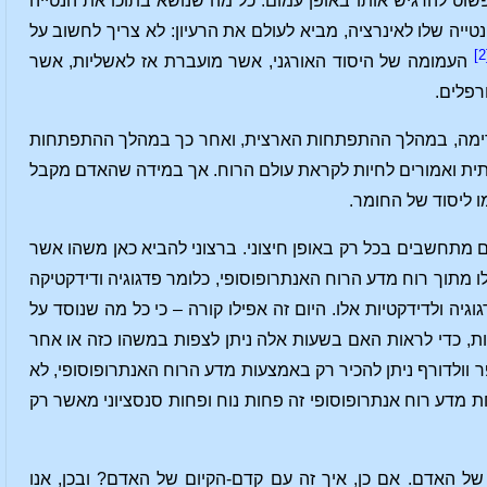
שוט להרגיש אותו באופן עמום. כל מה שנושא בתוכו את הנטייה
טייה שלו לאינרציה, מביא לעולם את הרעיון: לא צריך לחשוב על
העמומה של היסוד האורגני, אשר מועברת אז לאשליות, אשר
רפלים.
 קדימה, במהלך ההתפתחות הארצית, ואחר כך במהלך ההתפתחות
תית ואמורים לחיות לקראת עולם הרוח. אך במידה שהאדם מקבל
ו ליסוד של החומר.
ם מתחשבים בכל רק באופן חיצוני. ברצוני להביא כאן משהו אשר
 מתוך רוח מדע הרוח האנתרופוסופי, כלומר פדגוגיה ודידקטיקה
ה ולדידקטיות אלו. היום זה אפילו קורה – כי כל מה שנוסד על
ות, כדי לראות האם בשעות אלה ניתן לצפות במשהו כזה או אחר
וולדורף ניתן להכיר רק באמצעות מדע הרוח האנתרופוסופי, לא
 מדע רוח אנתרופוסופי זה פחות נוח ופחות סנסציוני מאשר רק
ל האדם. אם כן, איך זה עם קדם-הקיום של האדם? ובכן, אנו