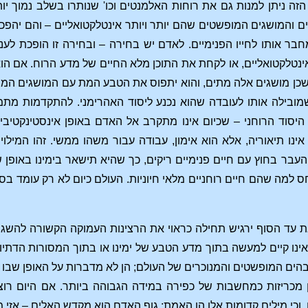
ה ניתן למנות גם את רוחות האלמנטים וכו' שנותרו בשלב נמוך יותר.
 והמושגים המופשטים שהם יותר ויותר אינטלקטואליים – והם יהפכ
טלקטואליים, או לקחת את התוכן מלא החיים של מדע הרוח. אם הוא
כן מושגים אלה מתים, והוא יתפוס את הטבע המת עם המושגים המתי
מובילה אותו לעובדה שהוא נכנע ליסוד האהרימני. להתקדמות מת
יסוד הרוחני – שכיום אינו מתקרב אל האדם באופן אינסטינקטיבי 
נו תיאוריה, אלא הוא אימון, עבודה עבור משהו ממשי. זהו המילוי 
בר בחוץ עם חיים פנימיים ריקים, כך שהיא תישאר בימינו באופן 
יחס למה שהם חיים רוחניים מלאי חיוניות. העולם כיום לא רק עומד 
 עד הסוף ירגיש תחילה כראוי את הרצינות העמוקה הקשורה להשגת 
נו קיים למעשה בתוך מדע הטבע של ימינו או בתוך המסורות הדתיות
ים המופשטים והמנוכרים של העולם; הן לא מדברות על האופן שבו הא
כריזות כמחשבות של כפירה במידה הגבוהה ביותר. אם היום רוצי
וכי מילים קדומות אלו הן האמת: גוף האדם הוא מקדש האלים – אזי מעו