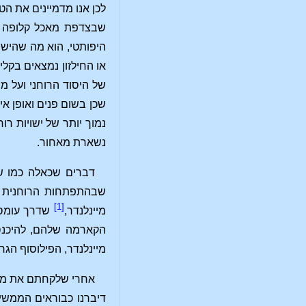
לכן אנו מדמיינים את הט
שבצדפת מאכל קלופה הצד
היפותטי, הוא מה שהישו
או החילזון נמצאים בקל
של היסוד הרוחני ועל מ
שכן בשום פנים ואופן אי
נמוך יותר של ישויות רו
נשארת מאחור.
דברים שכאלה כמו שי
[1]
מיינלנדר,
שדרך עומס-י
הקארמה שלהם, להיכנס 
מיינלנדר, הפילוסוף הגר
אחרי שלקחתם את מה ש
דיברנו כבוראים הממשיי