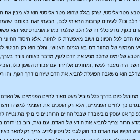
 טבע מטריאליסטי, שרק בגלל שהוא מטריאליסטי הוא לא מבין את ה
הלב וכו'? לעיתים קרובות הראיתי לכם, והבעתי זאת בפומבי שהמד
בגוף. מדע כללי זה של הלב שנלמד כמדע אוניברסיטאי הוא פשוט
הדם לכל הכיוונים ושוב מאפשרת לו לחזור, אלא היסוד החיוני 
ע הממשי של מחזור דם באורגניזם האנושי, והלב הוא רק הביטוי לכ
טבע של ימינו שהלב מניע את הדם לגוף, מדבר באותה צורה בערך, 
שני היה מעבר לעשר, ומחוגים אלו יחד עם עבודת השעון כולו, הובילו א
הלב הוא משאבה הפועלת להביא את הדם שיזרום דרך הגוף. זהו רק ה
תורגל כיום בדרך כלל מוביל מעט מאוד לחיים הפנימיים של האדם; 
נכנסים כך לחיים הפנימיים, אלא רק הופכים את הפנימי למשהו חיצו
לפיכך אנו עוסקים בעובדה שבכל החיים הרוחניים כיום קיימת נטייה 
מדע הרוח צריך להביא את הידע של האדם. עם זאת, רוב בני דורנו מ
הקיפו את האדם בריחוק לגבי כל ניסיון לידע. צריך רק לתאר באיזה 