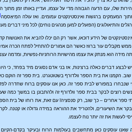
 שהאדם לא צריך להכיר את היסוד העל-חושי, אלא רק להאמין בו, פ
רות שלו, עם הדעה הגבוהה מדי על עצמו, ועדיין באותו זמן מתוך הנ
[2]
תוך המעמקים ברגשות ואינסטינקטים עמומים. ואז עולה המִיאַסמָה
גלים והתיאולוגים (הפועלים למען מנהגים נוחים) לכל מיני דברים מעו
נסטינקטים של הידע דוכאו, אשר רק הם יכלו להביא את האנושות
ם ממש מקבלים עור ברווז כאשר הם אמורים להתחיל לפתח הכרה אמי
ותה מידה הוא מנתק את עצמו מהישויות הרוחניות-נפשיות, ומדמה עצמ
לבצע דברים כאלה ברצינות, אז בני אדם נסוגים מיד בפחד, כי היו
שוב. הקמנו את בית הספר וולדורף בשטוטגרט. בית ספר זה הוקם כולו
 שנבחרו במפורש לבית ספר זה. כאן אנו עוסקים ברוח שחדרה לפדגוגי
נשים רוצים לבקר בבית ספר וולדורף זה ולהתבונן בו במשך כמה שע
ספר אחרים – כך שוב, רק סנסציה! עם זאת, את רוחו של בית הספר 
קר את השיעורים, ולהטריד את ההוראה במידה גדולה או קטנה. לקחת
סי לעשות את זה יותר נוח לעצמו.
ה שאנו עוסקים כאן מתחשבים בעולמות הרוח ובעיקר בקדם-הקיום ש