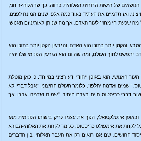
נושאים של הישות הרוחית האלוהית בהווה. כך שהאלוהי-רוחני,
ני, ואז תדמיינו את העתיד בעוד כמה אלפי שנים המונח לפנינו,
 מה שכעת חי מחוץ לעור האדם. אך מה שנותן לאורגניזם האנושי
בע, והקטן יותר בתוכו הוא האדם, והגרעין הקטן יותר בתוכו הוא
דם יתפשט לתוך העולם, ומה שהיום הוא הגרעין הפנימי שלו יהיה
ור האנושי, הוא באופן ייחודי ידע רציני במיוחד. כי כאן מוטלת
: "שמים ואדמה יחלפו", כלומר העולם החיצוני, "אבל דבריי לא
שוב דברי כריסטוס חיים באדם היחיד: "שמים ואדמה יעברו, אך
אופן אינטלקטואלי, הפך את עצמו לריק בישותו הפנימית מאז
 כדי שיוכל לקחת את אימפולס כריסטוס, כלומר לקחת את האלוהי-הבורא
יסוד החושים. שם אנו רואים רק את העבר האלוהי. בין הדברים