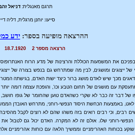
תרגם מאנגלית:
דניאל זהב
סייעו: יוחנן מרגלית, דליה דיי
ההרצאה מופיעה בספר:
ידע כמק
הרצאה מספר 2 18.7.1920 דורנאך
 בפניכם את המשמעות הכוללת והרצינות של מדע הרוח האנתרופו
 של ייצוגים ומושגים, לבין מה שמתרחש גם בנפש בצורה של ייצוג
מודאגים מכך שיש לאדם מושג ברור כיצד ישות האדם, בגישתה המטר
תעסקת עם מושגים של תחום הטבע וכו', והופכת עצמה דומה יותר ו
ו של דבר זה כבר לא שקרי כשהאדם טוען שהחומר של גופו חושב, מ
לאט, באמצעות הכחשת היסוד הנפשי-רוחני, מתרחש האובדן הממשי ש
ם רבים, וכי רבים רואים בזה משהו שהם לא רוצים לקבל מהסיבה 
 הנפשי-רוחני שלו. אולם זה לא המקרה. האדם יכול גם לטבול את
שוקע בכוחות האהרימניים וממשיך הלאה עם כוחות אהרימניים אלה ב