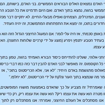
 האדם נמצאים האלים הבוראים הממשיים. בני האדם, בישותם, הם ה
ממשי בהווה, נמצא בתוך האדם. ואם היום תדמיינו את כל הטבע החיצו
עננים, המינרלים, הצמחים ואפילו מבעלי-החיים. לא יתקיים דבר מכל
החדורים בתוכו, זה ימצא את התפתחותו המתמשכת, זה יהיה העתיד.
אופן סכמתי, אז היה עלי לומר: אם המעגל החיצוני הגדול הזה הוא הט
 בעתיד הטבע יתנפץ ויפרע (מוצג על ידי קרניים שלוחות החוצה). הא
ע עצמו.
י-אלוהי, שעלינו להתייחס כיסוד הבורא האמיתי בהווה, טמון בתוך הע
כל הקוסמוס. זה מאפשר לבני האדם להבין דבר כזה כמו דברי כריסטוס
פאולוס מתגשמת באדם היחיד: "לא אני, אלא הכריסטוס בתוכי", אז 
מר מה שנמצא בתוך העור ונלקח על ידי הכריסטוס, "לא יחלפו."
שאמרתי? זה מצביע על כך שהאדם באמצעות מושגיו המופשטים, וב
המאה ה-15. לאיזו מטרה הוא עשה את עצמו ריק? הוא עשה את עצמו ריק, רק
 אנו מסתכלים אל העולם החיצוני, ואמרתי: אנו מסתכלים רק לתוך 