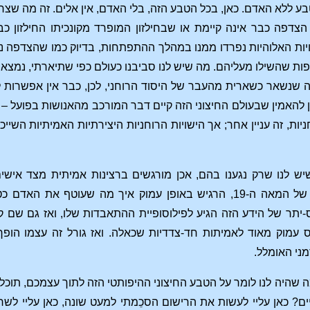
בע ללא האדם. כאן, בכל הטבע הזה, בלי האדם, אין אלים. זה מה שצריך
פה כבר אינה קיימת או שבחילזון המופרד מקונכיתו החילזון כבר 
יות האלוהיות נפרדו ממנו במהלך ההתפתחות, בדיוק כמו שהצדפה נ
יפות שהשילו מעליהם. מה שיש לנו סביבנו כעולם כפי שתיארתי, נמצ
ה שנשאר כשארית מהעבר של היסוד הרוחני, לכן, כבר אין אפשרות 
ן להאמין שבעולם החיצוני הזה קיים דבר המורכב מהאנושות בפועל – יצ
חניות, זה עניין אחר; אך הישויות הרוחניות היצירתיות האמיתיות השי
ש לנו שרק נגענו בהם, אכן מורגשים ברצינות אמיתית מצד אישים 
שבהתפתחות הרוחנית של המאה ה-19, הרגיש באופן עמוק איך מה
תר של הידע הזה הגיע לפילוסופיית ההתאבדות שלו, ואז גם שם ק
עמוק מאוד לאמיתות חד-צדדיות שכאלה. ואז גורל זה עצמו הופך
מני האומלל.
היה לנו לומר על הטבע החיצוני ההיפותטי הזה לתוך עצמכם, תוכלו
ם? כאן עליי לעשות את הרישום הסכֵמתי למעט שונה, כאן עליי לש