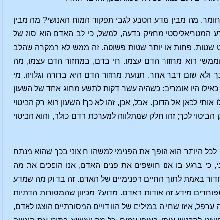
חומר. מה מבין מדע הטבע לגבי תפקוד המוח האנושי? מה מבין
ע המטריאליסטי מחזיק בדעה, למשל, כי לב האדם הוא סוג של
 שטות, פחות או יותר שטות פשוטה. זה ממש לא המקרה שהלב
הממשי הוא מחזור הדם עצמו. חי בדם, במחזור הדם עצמו, מה
ך ולא שום דבר אחר. תנועת מחזור הדם היא ברורה וגלויה. מי
כאילו היו אומרים: כשהיה עשר דקות לתשע מחוג אחד של השעון
ותי לכאן אל הדוכן. אבל, אכן, זהו לא כך! השעון הוא רק הביטוי
ביטוי לכך; זהו חלק שמתלווה למערכת הדם כולה, והוא הביטוי
לכל היותר הוא הופך את הפנימי למשהו חיצוני בכך שהוא מנתח
ני, כי ברגע בו אנו חושפים את פנים האדם, אנו הופכים את מה
לחדור באמת לתוך החיים הפנימיים של האדם. זה בדיוק מה שמדע
פוחדים מידע זה אודות האדם. מדוע? מכיוון שהמסורות הדתיות
ערפל, איזו שחייה במילים של הווידויים המסורתיים הוצגו לאדם,