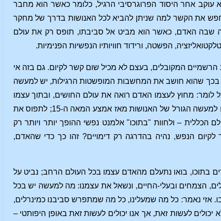
 עוקב אחר היסוד הפרוגרסיבי הרגיל, כלומר כאשר הוא מחבר
לחפש את הקשר למה שניתן להביא לכל האנושות בדרך של מחקר
האנושות שהתרחשה במערב מאז אמצע המאה ה-15, החלה תקופה שבה האדם, כאשר הוא מביט אל סביבתו, תופס רק את עולם
 הרשמיים המקובלים, בעצם לא מכיל שום קשר לקיום. גם בזה אי
 בכך שהוא חושב את המחשבות המופשטות הרגילות, יש למעשה
ל לומר: מחוץ לעצמו האדם רואה את עולם החושים, ובתוך עצמו
האדם רואה את מה שביסודו הוא רק עולם של דימויים שבבסיסו אין לו קשר אמיתי לקיום. זהו למעשה הגורל של האנושות מאז אמצע המאה ה-15; לתפוס את
 הכללית – ולחוות "בתוכו" אלמנט נפשי ההופך יותר ויותר רק
אול: מדוע אנושות העולם המתורבת מאז המאה ה-15, בכל הקשור לקיום הנפש, נהיה בהדרגה רק דימויים? זהו כך כדי שהאדם,
מדים בתוכו, בואו נתעלם מהאדם עצמו בכל העולם הרחב; נביט על
ים, הצמחים ובעלי-החיים, ונשאל את עצמנו: מה למעשה יש בכל
 אזי נאמר: כל מה שמעלינו, כל מה שמתפרש סביבנו כמינרלים,
יכולים לעשות זאת, אך אנו יכולים לעשות זאת באופן היפותטי –