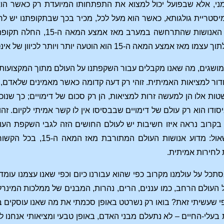
ני, אלא שבפועל יכול למצוא את התפתחותו המיועדת רק כאשר הוא
יסטריית גולגותא, כאשר הוא מעל לכל, מכיר בכך שבתקופתנו יש 
רוחני. באבולוציה זו של 
ותר ויותר לכיוון של אינטלקטואליזציה, הפשטה, ורידוד חוויותיו הנפשיות הפנימיות.
כמושגים, מה שאנו מקבלים עבור השקפתנו על העולם מתוך המקצועות
ר למציאות האמיתית. זוהי רק דעה קדומה כאשר מאמינים שלאדם,
ות אלו הן למעשה זרות למציאות, הן רק סכום של דימויים; כך שנוכ
קרוב נראה איזו חשיבות יש לעולם החושים הזה לגבי השקפת העולם
לאלמנט דימויי. ניתן לש
 לחירות אמיתית.
 נסתכל על עולמנו מקרוב כפי שהוא עבורנו כיום וכפי שאנו עצמנו עו
 העולם הרחב, כמו עננים, הרים, נהרות, המבנים של ממלכות המינרל
 שעשיתי זאת? בואו רק נשרטט באופן סכמתי את מה שאנו עוסקים בו.
עלי-החיים – לא נתעלם מבני האדם, באופן טבעי ומציאותי אנחנו לא 