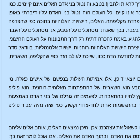
 לראות ולהבין! בטבע זה נטול בני אדם האלים אינם קיימים, כמו
אינו קיים, כל העולם הזה נטול בני האדם עליו דיברתי באופן
פרדת מקליפתה. האלים, הישויות האלוהיות בתוכה כפי שהצדפה
א בעבר. בכך שאנחנו מסתכלים על הטבע, אנו מסתכלים על העבר
להגיע באמת להכרה דתית רק דרך התבוננות על העולם החיצוני,
ירת הישויות האלוהיות-רוחניות. ישויות אלמנטליות, בוודאי: סדר
יכות לתודעת הדת ככזו, שייכת לעולם הזה כפי שהקליפה, השארית,
יוצאי דופן. אלו אמיתות העולות בנפשם של אישים כאלה. מי
 שעוטף את האדם כטבע הוא השארית של ההתפתחות האלוהית-רוחנית, הוא פיליפ
ץ לחייו בהתאבדות. לפעמים זה גורלם של בני האדם באמצעות
 בהתגשמות אחת לחד-צדדי וקשה, כפי שזה נהיה עבור פיליפ
 לשאול את עצמכם: אכן, היכן נמצאים האלים, אותם אלים עליהם
רטט את האדם, ובתוך האדם את האלים. אם אוכל לומר זאת כך: