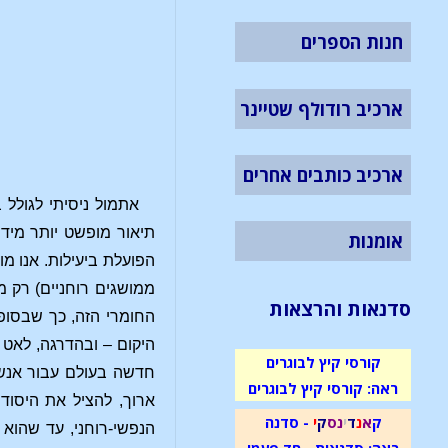
חנות הספרים
ארכיב רודולף שטיינר
ארכיב כותבים אחרים
אתמול ניסיתי לגולל
תיאור מופשט יותר מידי
אומנות
הפועלת ביעילות. אנו 
ממושגים רוחניים) רק מ
סדנאות והרצאות
החומרי הזה, כך שבסופ
היקום – ובהדרגה, לאט 
קורסי קיץ לבוגרים
חדשה בעולם עבור אנשי
ראה: קורסי קיץ לבוגרים
ארוך, להציל את היסוד
ק
א
נ
ד
י
נ
ס
ק
י
- סדנה
הנפשי-רוחני, עד שהוא 
ראה: סדנאות - חד פעמי