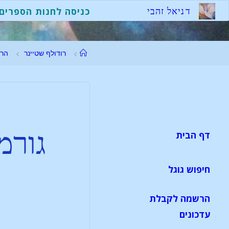
ד
נ
י
א
ל
ז
ה
ב
י
כניסה לחנות הספרים
רודולף שטיינר
הר
גורמ
דף הבית
חיפוש גוגל
הרשמה לקבלת
עדכונים