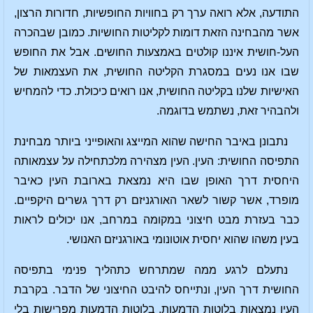
התודעה, אלא רואה ערך רק בחוויות החופשיות, חדורות הרצון,
אשר מהבחינה הזאת דומות לקליטות החושיות. כמובן שבהכרה
העל-חושית איננו קולטים באמצעות החושים. אבל את החופש
שבו אנו נעים במסגרת הקליטה החושית, את העצמאות של
האישיות שלנו בקליטה החושית, אנו רואים כיכולת. כדי להמחיש
ולהבהיר זאת, נשתמש בדוגמה.
נתבונן באיבר החישה שהוא המייצג והאופייני ביותר מבחינת
התפיסה החושית: העין. העין מצהירה מלכתחילה על עצמאותה
היחסית דרך האופן שבו היא נמצאת בארובת העין כאיבר
מופרד, אשר קשור לשאר האורגניזם רק דרך גשרים היקפיים.
כבר בעזרת מבט חיצוני במקומה במרחב, אנו יכולים לראות
בעין משהו שהוא יחסית אוטונומי באורגניזם האנושי.
נתעלם לרגע ממה שמתרחש כתהליך פנימי בתפיסה
החושית דרך העין, ונתייחס להיבט החיצוני של הדבר. בקרבת
העין נמצאות בלוטות הדמעות. בלוטות הדמעות מפרישות בלי