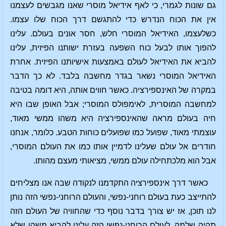
גם שונות לגמרי, כי לאף אידיאל מוסרי שאנו מגבשים לעצמנו
אין את הכוח הנדרש כדי להתגשם דרך הכוח שלו עצמו.
כשלעצמו, האידיאל המוסרי חלש, חסר אונים בעולם. עלינו
להפוך אותו לבעל כוח השפעה בעזרת ישותנו הפיזית, עלינו
להביא את האידיאל לעולם באמצעות אישיותנו הפיזית. אחרת
האידיאל המוסרי נשאר בגדר מחשבה בלבד. לא כך הדבר
במקרה של האינספירציה. כאשר חווים אותה, היא דומה בטיבה
למחשבה המוסרית, לאימפולס המוסרי; אבל האופן שבו היא
חיה בעולם מראה שהאינספירציה היא משהו ממשי מאוד,
עוצמתי מאוד, שפועל כמו שפועלים כוחות הטבע. כלומר, אנחנו
חודרים אל עולם שעלינו לדמיין אותו כמו את העולם המוסרי,
אבל הוא מלכתחילה עולם ממשי, מציאותי מעצם מהותו.
כאשר דרך אינספירציה התקדמנו לנקודה שבה אנו מצליחים
להתייצב כעת בעולם רוחני-נפשי, והעולם הרוחני-נפשי הזה נותן
לנו תוכן, אז יש צורך בדבר נוסף כדי שהחוויה של העולם הזה
תהיה שלמה. לעולם הרוחני-נפשי הזה עלינו להביא משהו שלא