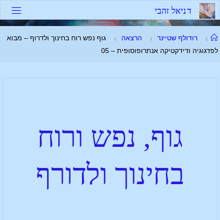
ד
נ
י
א
ל
ז
ה
ב
י
רודולף שטיינר
הרצאה
גוף נפש רוח בחינוך ולדרוף – מבוא
לפדגוגיה ודידקטיקה אנתרופוסופית – 05
גוף, נפש ורוח
בחינוך ולדורף