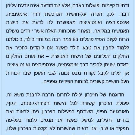
ודתיות קיימות ופועלות באדם, אלא שהתודעה אינה יודעת עליהן
דבר. לכן, הכרה על-חושית הנרכשת דרך אימגינציה,
אינספירציה ואינטואיציה מאפשרת לנו לדעת את הישות
האנושית במלואה. ומאחר שהכוחות האלה אשר יורדים מעולם
הרוח לקיום הפיזי פועלים בעוצמה רבה במיוחד בילד, ביכולתנו
ללמוד להבין את טבע הילד כאשר אנו לומדים להכיר את
החלקים העליונים של הישות האנושית – את אותם החלקים
באדם שניתן להכיר דרך אימגינציה, אינספירציה ואינטואיציה.
אך עלינו לקבל נקודת מבט נכונה לגבי האופן שבו הכוחות
העל-חושיים קשורים לכוחות הפיזיים-גופניים.
הדוגמה של הזיכרון יכולה לתרום הרבה להבנת נושא זה.
פעולת הזיכרון קשורה לכל הישות הפיזית-גופנית. הגוף,
האורגניזם הפיזי, משתתף בפעילות הזיכרון. ניתן לראות זאת
בחיים הרגילים. למשל, כאשר אנו מנסים ללמוד בעל-פה
תפקיד או שיר, ואנו רואים שהשורות לא נקלטות בזיכרון שלנו,