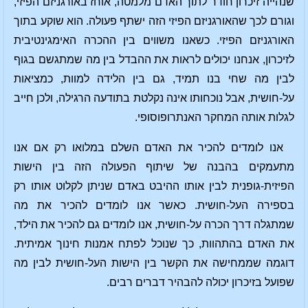
שנהייה זיכרון חודר לתוך האדם מלמטה, אוחז באורגניזם הפיזי,
וגורם לכך שהאורגניזם הפיזי הזה ישתף פעולה. הוא שוקע בתוך
האורגניזם הפיזי. כשאנו משווים בין ההכרה האימגינטיבית
לזיכרון, אנחנו יכולים לראות את ההבדל בין מה שמתגשם בגוף
לבין מה שחי בנו תמיד, גם בין הלידה למוות, כמציאות
על-חושית, אבל נוכחותו אינה נקלטת בתודעה הרגילה, ולכן חייב
לגלות אותה המחקר האנתרופוסופי.
אנו לומדים להכיר את האדם השלם במלואו רק אם אנו
מתעמקים בהבנה של שיתוף הפעולה הזה בין הישות
הפיזית-גופנית לבין אותו ההיבט באדם שניתן לקלוט אותו רק
בספירה העל-חושית. כאשר אנו לומדים להכיר את מה
שמתגלה דרך הכרה על-חושית, אנו לומדים גם להכיר את הילד,
את האדם בהתהוות, כך שנוכל לפתח אמנות חינוך אמיתית.
דוגמה שממחישה את הקשר בין הישות העל-חושית לבין מה
שפועל בזיכרון יכולה להבהיר דברים רבים.