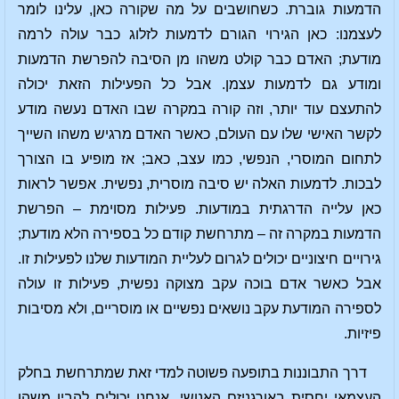
הדמעות גוברת. כשחושבים על מה שקורה כאן, עלינו לומר
לעצמנו: כאן הגירוי הגורם לדמעות לזלוג כבר עולה לרמה
מודעת; האדם כבר קולט משהו מן הסיבה להפרשת הדמעות
ומודע גם לדמעות עצמן. אבל כל הפעילות הזאת יכולה
להתעצם עוד יותר, וזה קורה במקרה שבו האדם נעשה מודע
לקשר האישי שלו עם העולם, כאשר האדם מרגיש משהו השייך
לתחום המוסרי, הנפשי, כמו עצב, כאב; אז מופיע בו הצורך
לבכות. לדמעות האלה יש סיבה מוסרית, נפשית. אפשר לראות
כאן עלייה הדרגתית במודעות. פעילות מסוימת – הפרשת
הדמעות במקרה זה – מתרחשת קודם כל בספירה הלא מודעת;
גירויים חיצוניים יכולים לגרום לעליית המודעות שלנו לפעילות זו.
אבל כאשר אדם בוכה עקב מצוקה נפשית, פעילות זו עולה
לספירה המודעת עקב נושאים נפשיים או מוסריים, ולא מסיבות
פיזיות.
דרך התבוננות בתופעה פשוטה למדי זאת שמתרחשת בחלק
העצמאי יחסית באורגניזם האנושי, אנחנו יכולים להבין משהו