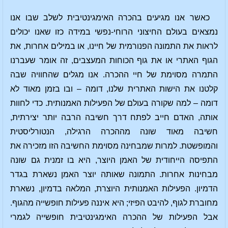
כאשר אנו מגיעים בהכרה האימגינטיבית לשלב שבו אנו
נמצאים בעולם החיצוני הרוחי-נפשי במידה כזו שאנו יכולים
לראות את התמונה הפנורמית של חיינו, או במילים אחרות, את
הגוף האתרי או את גוף הכוחות המעצבים, זה אומר שעברנו
התמרה מסוימת של חיי ההכרה. אנו מגלים שהחוויה שבה
קלטנו את הישות האתרית שלנו, דומה – ובו בזמן מאוד לא
דומה – למה שקורה בעולם של הפעילות האמנותית. כדי לחוות
אותה, האדם חייב לפתח דרך חשיבה הרבה יותר יצירתית,
חשיבה מאוד שונה מההכרה הרגילה, הנטורליסטית
והמופשטת. למרות שמבחינה מסוימת החשיבה הזו מזכירה את
התפיסה הייחודית של האמן היוצר, היא בו זמנית גם שונה
מבחינות אחרות. התמונה שאותה יוצר האמן נשארת בגדר
הדמיון. הפעילות האמנותית היוצרת, המלאה בדמיון, נשארת
מחוברת לגוף, להיבט הפיזי; היא איננה פעילות חופשייה מהגוף.
אבל הפעילות של ההכרה האימגינטיבית חופשייה לגמרי