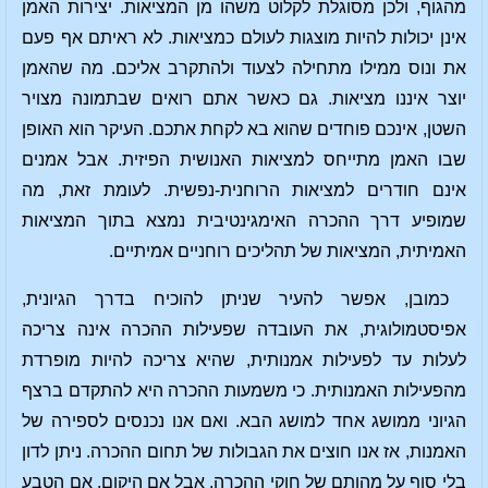
מהגוף, ולכן מסוגלת לקלוט משהו מן המציאות. יצירות האמן
אינן יכולות להיות מוצגות לעולם כמציאות. לא ראיתם אף פעם
את ונוס ממילו מתחילה לצעוד ולהתקרב אליכם. מה שהאמן
יוצר איננו מציאות. גם כאשר אתם רואים שבתמונה מצויר
השטן, אינכם פוחדים שהוא בא לקחת אתכם. העיקר הוא האופן
שבו האמן מתייחס למציאות האנושית הפיזית. אבל אמנים
אינם חודרים למציאות הרוחנית-נפשית. לעומת זאת, מה
שמופיע דרך ההכרה האימגינטיבית נמצא בתוך המציאות
האמיתית, המציאות של תהליכים רוחניים אמיתיים.
כמובן, אפשר להעיר שניתן להוכיח בדרך הגיונית,
אפיסטמולוגית, את העובדה שפעילות ההכרה אינה צריכה
לעלות עד לפעילות אמנותית, שהיא צריכה להיות מופרדת
מהפעילות האמנותית. כי משמעות ההכרה היא להתקדם ברצף
הגיוני ממושג אחד למושג הבא. ואם אנו נכנסים לספירה של
האמנות, אז אנו חוצים את הגבולות של תחום ההכרה. ניתן לדון
בלי סוף על מהותם של חוקי ההכרה. אבל אם היקום, אם הטבע