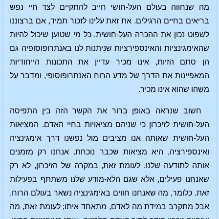
מה שנחווה בעולם העל-חושי חייב להתקיים לצד חיי נפש
בריאים בחיים הרגילים. את זאת עלינו לזכור תמיד, אם ברצוננו
לשפוט נכון את ההכרה העל-חושית. כל מי שטוען שיכול להיות
שהאימגינציות והאינספירציות שניתנות לנו באנתרופוסופיה גם
הן סתם הזיות, אינו מכיר עדיין את התכונות הייחודיות
המאפיינות את הדרך של מדע הרוח האנתרופוסופי, ומדבר על
משהו שהוא אינו מכיר.
חשוב שנראה באופן ברור את הקשר הזה בין התפיסה
העל-חושית לזיכרון כי שניהם מציאויות בחיי האדם. המציאות
העל-חושית שאותה
אנו מציבים מול נפשנו דרך אימגינציה
ואינספירציה, היא מציאות שכבר נוכחת. אנחנו רק מזמנים
אותה לתודעה שלנו. לעומת זאת, במקרה של הזיכרון, לא רק
שאנחנו פעילים, אלא שגם הלא-מודע שלנו משתתף בפעילות
זאת. כלומר, מה שאנחנו חווים באימגינציה נשאר בעולם הרוח,
אבל מתקרב במידת מה לאדם, מתאחד איתו; לעומת זאת, מה