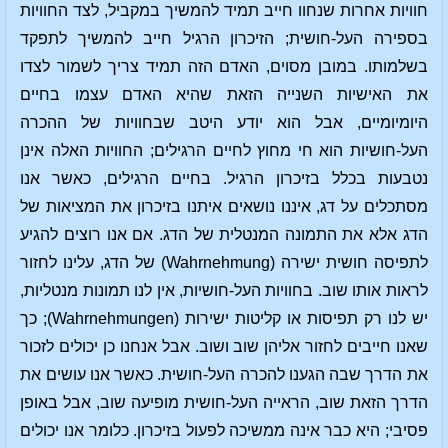
חוויות אחרות שנחוו חייב תמיד להמשיך במקביל, לצד החוויות
בספירה העל-חושית; הזיכרון הרגיל חייב להמשיך לתפקד
בשלמותו. במובן מסוים, האדם הזה תמיד צריך לשמור לצדו
את האישיות השנייה הזאת שהיא האדם עצמו בחיים
היומיומיים, אבל הוא יודע היטב שבחוויות של ההכרה
העל-חושיות הוא חי מחוץ לחיים הרגילים; החוויות האלה אינן
נטבעות בכלל בזיכרון הרגיל. בחיים הרגילים, כאשר אנו
מסתכלים על דג, איננו נושאים איתנו בזיכרון את המציאות של
הדג אלא את התמונה המנטלית של הדג. אם אנו רוצים להגיע
לתפיסה חושית ישירה (Wahrnehmung) של הדג, עלינו לחזור
לראות אותו שוב. בחוויות העל-חושיות, אין לנו תמונות מנטליות,
יש לנו רק תפיסות או קליטות ישירות
(Wahrnehmungen); כך
שאנו חייבים לחזור אליהן שוב ושוב. אבל אנחנו כן יכולים לזכור
את הדרך שבה הגענו להכרה העל-חושית. כאשר אנו עושים את
הדרך הזאת שוב, הראייה העל-חושית מופיעה שוב, אבל באופן
פסיבי; היא כבר אינה ממשיכה לפעול בזיכרון. כלומר אנו יכולים