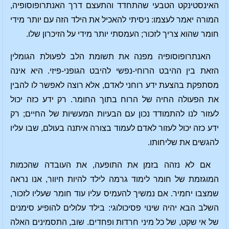
האינסטינקט הטבעי שהתחדד והתעצם דרך האנתרופוסופיה,
המורה יאמר לעצמו: ניסיתי להאכיל את הילד הזה עם יותר מידי
חומר שהוא צריך לזכור; העמסתי יותר מידי על הזיכרון שלו.
האנתרופוסופיה מפנה את תשומת הלב לפעולת הגומלין
הזאת בין ההיבט הרוחי-נפשי להיבט הגופני-פיזי. היא אינה
מסתפקת בהצעת ידע רוחני לאדם, אלא רוצה לאפשר לו להבין
את הפעולה החיה של הרוח בתוך החומר. רק ידע כזה יכול
לעזור לנו להתמודד נכון עם הבעיות המעשיות של החיים; רק
ידע כזה יכול לעזור לאדם לעמוד בצורה איתנה בעולם, שבו עליו
להגשים את שליחותו.
אם לא נזהה בזמן את התופעה, את העובדה שהכמות
המוגזמת של חומר לימוד גרמה לילד להיות חיוור, אנו נראה
שמצבו יחמיר. אם נמשיך להעמיס עליו עוד חומר שעליו לזכור,
השלב הבא יהיה שינוי פסיכולוגי: בילד עלולים להופיע סימנים
של אי שקט, של כל מיני חרדות ופחדים. שוב, התסמינים האלה