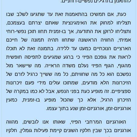
להתאמן בתרגילים נפשיים-רוחניים.
כעת, אם תמשיכו בהתאמנות זאת עד שתגיעו לשלב שבו
תצליחו למחוק את האימגינציות שאתם יצרתם בעצמכם,
ותצליחו לרוקן את התודעה, אך בו-זמנית תחוו תוכן נפשי-רוחי
אמיתי, החוויה הראשונה שתחוו תהיה תמונה של חייכם
הארציים הנוכחיים כמעט עד ללידה. בתמונה זאת לא תוכלו
לראות את גופכם הפיזי כי ברגע שמגיעים לתפיסה חופשית
מהגוף, הגוף הפיזי נעלם משדה הראייה. מה שיישאר מול
נפשכם הוא כל מה שחוויתם, כל מה ששייך כרגיל לזרם של
הזיכרונות הלא מודעים, שמתוכו עולים מידי פעם זיכרונות
ספציפיים. זה מופיע כעת בפני הנפש, אבל לא כמו במקרה של
הזיכרון הרגיל, אלא כך שהכול מופיע בו-זמנית, כמעין
אורגניזם-זמן, אורגניזם-זמן שנע בתוך עצמו.
האורגניזם המרחבי הפיזי, שאותו אנו לובשים, מהווה
אורגניזם בכך שבין חלקיו השונים קיימת פעילות גומלין, חלקיו