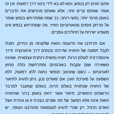
אתם חווים רק בנפש, והוא לא בא לידי ביטוי דרך דמעות. אין זה
אומר שאתם קרים יותר, אלא שאתם מרגישים את הדברים
באופן פנימי יותר, נפשי-רוחני, כך שמה שמתרחש בנפש שומר
על מרחק מסוים מהאורגניזם הפיזי. מה שמתרחש בנפש אינו
משפיע ישירות על תהליכים גופניים.
אם תרחיבו את הדוגמה הזאת שלקוחה מן החיים, תוכלו
לקבל תמונה של החוויה שדרכה נכנסים דרך אימגינציה ודרך
אינספירציה לעולם הרוח: חוויה נפשית-רוחנית עצמאית, שאינה
משאירה שום עקבות באורגניזם ומתרחשת כולה מחוץ
לאורגניזם – כשם שהכאב הנפשי נחווה ללא דמעות, ללא
השפעה על מערכת העין. אם פועלים נכון, ניתן להגיע לתיאור
של החוויה שנחווית בעולם הרוח, בעולם שמעבר למרבד
הרשמים החושיים, תיאור אשר יראה באופן ברור שהחוויה
הזאת אינה אלא המשך של מה שקיים בצורה זו או אחרת אצל
האדם הרגיל. רק שכדי להגיע לעצמאות מההיבט הגופני, יש