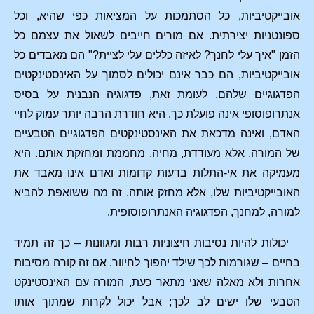
אובייקטיביות, כל הסתמכות על המציאות כפי שהיא, וכל
ספונטניות יצירתית. אם מורים חייבים לשאול את עצמם כל
הזמן "איך עלי לחנך? לאיזה כללים עלי לציית?" הם מאבדים כל
אובייקטיביות, הם כבר אינם יכולים לסמוך על האינסטינקטים
הפדגוגיים שלהם. לעומת זאת, פדגוגיה הנבנית על בסיס
אנתרופוסופי אינה פועלת כך. היא חודרת הרבה יותר עמוק לחיי
האדם, ואינה מדכאת את האינסטינקטים הפדגוגיים הטבעיים
של המורה, אלא מעודדת, מחיה, מחממת ומחזקת אותם. היא
מעמיקה את אי-התלות בדעות קדומות ואדם אינו מאבד את
האובייקטיביות שלו, אלא מחזק אותה. זה מה ששואפת להביא
למורה, למחנך, הפדגוגיה האנתרופוסופית.
יכולות להיות נסיבות חיצוניות רבות ומגוונות – כך זה תמיד
בחיים – שגורמות לכך שילד יהפוך לחיוור. אם זה קורה מסיבות
אחרות ולא מאלה שאני מתאר כעת, המורה עם האינסטינקט
הטבעי שלו ישים לב לכך; אבל יכול לקרות שמתוך אותו