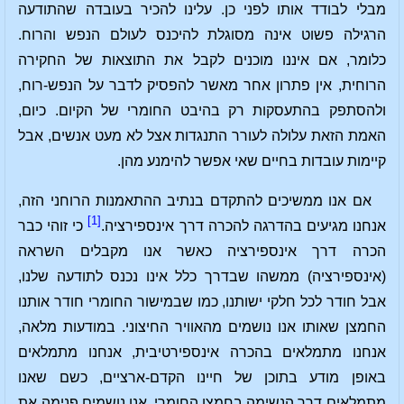
מבלי לבודד אותו לפני כן. עלינו להכיר בעובדה שהתודעה
הרגילה פשוט אינה מסוגלת להיכנס לעולם הנפש והרוח.
כלומר, אם איננו מוכנים לקבל את התוצאות של החקירה
הרוחית, אין פתרון אחר מאשר להפסיק לדבר על הנפש-רוח,
ולהסתפק בהתעסקות רק בהיבט החומרי של הקיום. כיום,
האמת הזאת עלולה לעורר התנגדות אצל לא מעט אנשים, אבל
קיימות עובדות בחיים שאי אפשר להימנע מהן.
אם אנו ממשיכים להתקדם בנתיב ההתאמנות הרוחני הזה,
[1]
אנחנו מגיעים בהדרגה להכרה דרך אינספירציה.
כי זוהי כבר
הכרה דרך אינספירציה כאשר אנו מקבלים השראה
(אינספירציה) ממשהו שבדרך כלל אינו נכנס לתודעה שלנו,
אבל חודר לכל חלקי ישותנו, כמו שבמישור החומרי חודר אותנו
החמצן שאותו אנו נושמים מהאוויר החיצוני. במודעות מלאה,
אנחנו מתמלאים בהכרה אינספירטיבית, אנחנו מתמלאים
באופן מודע בתוכן של חיינו הקדם-ארציים, כשם שאנו
מתמלאים דרך הנשימה בחמצן החומרי. אנו נושמים פנימה את