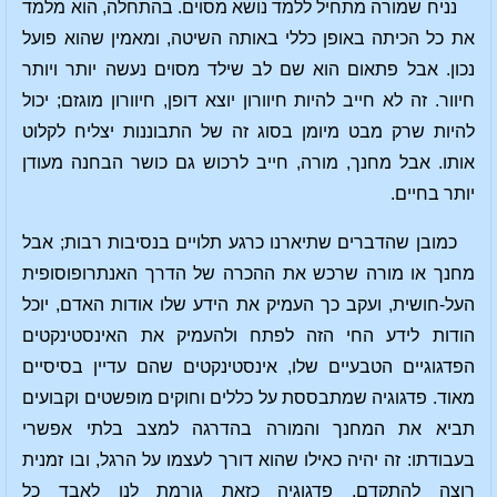
נניח שמורה מתחיל ללמד נושא מסוים. בהתחלה, הוא מלמד
את כל הכיתה באופן כללי באותה השיטה, ומאמין שהוא פועל
נכון. אבל פתאום הוא שם לב שילד מסוים נעשה יותר ויותר
חיוור. זה לא חייב להיות חיוורון יוצא דופן, חיוורון מוגזם; יכול
להיות שרק מבט מיומן בסוג זה של התבוננות יצליח לקלוט
אותו. אבל מחנך, מורה, חייב לרכוש גם כושר הבחנה מעודן
יותר בחיים.
כמובן שהדברים שתיארנו כרגע תלויים בנסיבות רבות; אבל
מחנך או מורה שרכש את ההכרה של הדרך האנתרופוסופית
העל-חושית, ועקב כך העמיק את הידע שלו אודות האדם, יוכל
הודות לידע החי הזה לפתח ולהעמיק את האינסטינקטים
הפדגוגיים הטבעיים שלו, אינסטינקטים שהם עדיין בסיסיים
מאוד. פדגוגיה שמתבססת על כללים וחוקים מופשטים וקבועים
תביא את המחנך והמורה בהדרגה למצב בלתי אפשרי
בעבודתו: זה יהיה כאילו שהוא דורך לעצמו על הרגל, ובו זמנית
רוצה להתקדם. פדגוגיה כזאת גורמת לנו לאבד כל