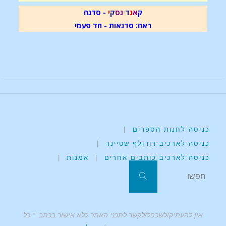
ק
א
נ
ד
י
נ
ס
ק
י
- סדנה
ראה: סדנאות - חד פעמי
כניסה לחנות הספרים
|
כניסה לארכיב רודולף שטיינר
|
כניסה לארכיב כותבים אחרים
|
אמנות
|
אין להעתיק/לשכפל/לקשר לתכני האתר ללא אישור בכתב * כל