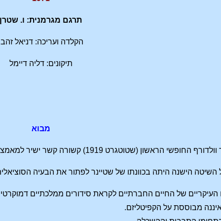
תרגם מגרמנית: ו. שטרן
הקלדה ועריכה: דניאל זהבי
תיקונים: דליה דיימל
מבוא
ט 1919) קשורה קשר ישיר למאמצו של רודולף שטיינר למען העיצוב החדש של הסדר הסוציאלי.
השיטה הישנה היתה בכוונתו של שטיינר לפתור את הבעיה הסוציאלית
העיקריים של החיים החברתיים לקראת סידורים ממלכתיים דמוקרטיים
יננה מבוססת על הקפיטליזם.