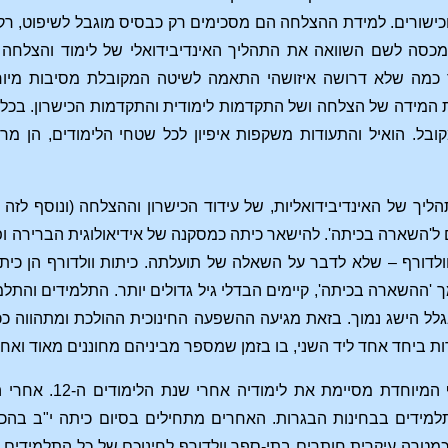
ישורים. למידת ההצלחה הם מסכימים רק כבסיס מוגבל לשיפוט, רק
מכסה לשם השוואה את התהליך האינדיבידואלי של לימוד והצלחה – 
 כמה שלא דרושה איזושהי התאמה לשיטה המקובלת מסיבות מיוחדו
 המידה של הצלחה ושל התקדמות לימודית והתקדמות הכישרון. בכל זה
קובל. הואיל והתעודות משקפות איפיון לכל שטחי הלימודים, הן
יך של האינדיבידואליות, של עידוד הכישרון וההצלחה (ונוסף לזה 
קום ל'השארה בכיתה'. להישאר כיתה כמסקנה של אידיאולוגית הברירה 
ולדורף – שלא לדבר על השאלה של תועלתה. כיתות וולדורף הן כית
ך 'ההשארה בכיתה', קיימים הבדלי גיל גדולים יותר. התלמידים והת
 הישג נמוך. בזאת מגיעה ההשפעה החינוכית ההולכת ומתהווה ככית
ת ביחד אחד ליד השני, בו בזמן שמספר מביניהם מחוננים מאוד ואחרים
תלמידים בבחינות הבגרות. האחרים מתחילים בסיום כיתה י"ב ב
מטרה עיקרית חותרים בתי-ספר וולדורף לחינוכם של כל התלמידים המ