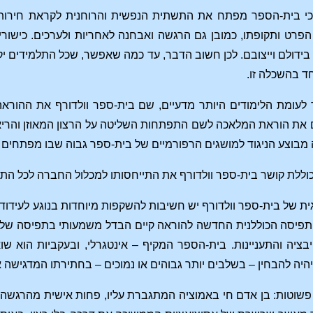
י בית-הספר מפתח את התשתית הנפשית והרוחנית לקראת חירות, כגו
דולם וייצובם. לכן חשוב הדבר, עד כמה שאפשר, שכל התלמידים יק
ד בהשכלה זו.
 לעומת הלימודים היותר מדעיים, שם בית-ספר וולדורף את ההוראה
גם את הוראת המלאכה לשם התפתחות השליטה על הרצון המאוזן והריאלי
מבוצע הניגוד למושגים הרפורמיים של בית-ספר גבוה שבו מפתחים 
וללת קושר בית-ספר וולדורף את התייחסותו למכלול החברה לכל התכו
 של בית-ספר וולדורף יש חשיבות להשקפות מיוחדות בנוגע לעידוד הא
פיסה הכוללנית החדשה להוראה קיים הבדל משמעותי בתפיסה של המה
יבציה והתעניינות. בית-הספר המקיף – אינטגרלי, ובעקביות הוא 
 יהיה להבחין – בשלבים יותר גבוהים או נמוכים – בחתירתו המדגישה א
שוטות: בן אדם חי באמוציה המתגברת עליו, פחות אישית מהרגשה ש