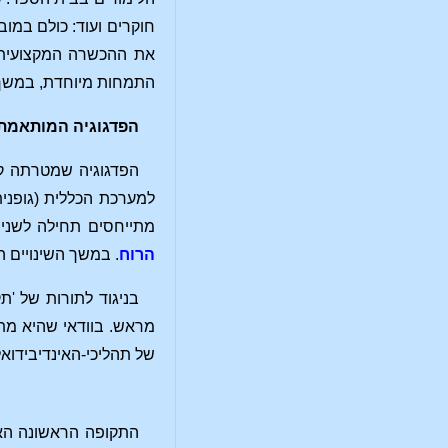
חוקרים ועוד: כולם במוב
את ההכשרה המקצועית 
התמחות מיוחדת, במשך תקופת הלימוד של 12 שנים, הוכיחה את עצמה על ידי
הפדגוגיה המותאמת 
הפדגוגיה שמטרתה קי
למערכת הכללית (גופנית
מתייחסים תחילה לשני שינויים במ
הרוח
. במשך השינויים האלה (בין הגילאים 7 ל-12 עד 14) משתנות 
בניגוד לתורות של 'ת
מראש. בוודאי שהיא מתי
של תהליכי-האינדיבידואל