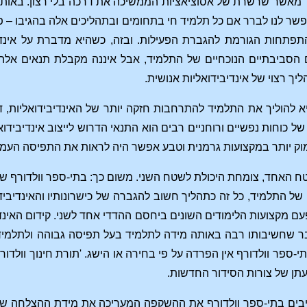
תר מאשר שרשרת של אסוציאציות הממשיכה את דרכה בלי רצון. באותה ה
ר לנו לברר אם כל תלמיד חי בתחומים ובתהליכים אלה בהגיבו – פחות
תפתחות הגורמת להגברת הפעילות. ובזה, כשהיא מדברת על אינדיבי
הסביבתיים הנוכחיים של התלמיד, אבל איננה מקבלת תנאים אלה כמ
ך רצוי של אינדיבידואליות אנושית.
להוליך את התלמיד להתרחבות חזקה יותר של האינדיבידואליות, דר
של כוחות נפשיים ורוחניים רבים הוא התנאי הדרוש לייצוב אינדיבידו
וק יותר במקצועות גרמנית וטבע אפשר היה לראות את התפיסה העמו
ח האחד, צומחת היכולת לשטח השני. משום כך: בתי-ספר וולדורף שמ
של התלמיד, כל זה כתהליך חשוב להגברה של כישרונותיו והאינדיבידו
עם מקצועות הלימודים השונים ביחסם ההדדי אחד לשני. קידום האינדי
 שחשיבותו רבה באותה מידה לתלמיד בעל תפיסה גבוהה ולתלמיד 
תי-ספר וולדורף אין הפרדה על פי בחירה או הישג. 'תורת חינוך וולדו
תן של צורות הסידור החדשות.
יבים בתי-ספר וולדורף את ההשקפה המעריכה את מידת ההצלחה של