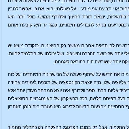
מידה, אם נשים לב לכוח הזיכרון, למוטיבציה לפעולות וליצירת
 או יותר עם אני מודע – על פעולותיו הוא. אם כן, אפשר להבין
דואליות, יוצאת תורת החינוך וולדורף ממושג כולל יותר: היא
כריעים בנוגע להבדלים חיצוניים. כנגד זה היא קובעת אותם
ושים לה תנאים אחרים מאשר רק החיצוניים. כנקודת מוצא יש
אלי יותר של כושר ההכרה והשיפוט ושל יכולתו של התלמיד לחוות.
קה יותר ששורשה היה בהוראה לאמנות.
ים את הדגש על שיתוף פעולה של הכישרונות המיוחדים ועל כוח
אליזציה שלו. מזה יוצאת הקונספציה של תוכנית לימודים אחידה
בידואליות בבתי-ספר וולדורף אינו יוצא ממבחר מעודן יותר אלא
בעל תפיסה חלשה, הכל מהעיקרון של האינטגרציה הסוציאלית
רף' הסתייגה מהצעות חדשות לדירוג. היא נעזרת בזה בזמן האחרון
 התלמיד, אבל רק במובן הפדגוגי: ההצלחה רק כתהליך מתמיד