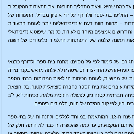
 עד כמה שהיא יוצאת מתהליך ההוראה. את התעודות המקובלות
החליפו בתי-ספר וולדורף על ידי איפיון מבדיל. התעודות של
ת – מהוות חוות דעת אינדיבידואליות יותר לעומת התעודות
 דרושים אמצעים מיוחדים לעידוד, כלומר, שיפוט אינדיבידואלי
 מראות תמונה שלמה של התפתחות התלמיד בלימודים של השנה
הגורם של לימוד לפי גיל מסוים) מתנה בית-ספר וולדורף כתנאי
ופדגוגית-ההישג החד-צדדית, שיטה זו לא עלתה מראש בקנה מידה
ות גיל ממשיות, לעומת הכיתות הגילאיות המדומות בבתי הספר
למידות עוברים את בית הספר כחברה סוציאלית קטנה, בלי הוצאת
ה חברתית קטנה כזו, לפעולה חינוכית מלאה. בכיתות י"א, י"ב
 יהיו, לפי קנה המידה של היום, תלמידים בינוניים.
תורת החינוך וולדורף המיוחדת מסיימת את לימודיה אחרי שנת הלימודים ה-12. אחרי השנה ה-13, המותאמת במיוחד לכללים ולהנחיות של בתי-ספר
הכשרתם המקצועית, עד כמה שהכשרה זו כבר לא היתה חלק של
בוגרים לכך, כי יחזיקו מעמד כבעלי מלאכה, אחיות, רופאים או