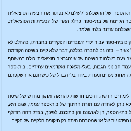
ת-הספר ושל ההשכלה: "לעולם לא נפתור את הבעיה הסוציאלית
שיטה הקיימת של בתי-ספר, כחלק הארי של הבעייתיות הסוציאלית,
שהשכלתם עודנה בלתי שלמה.
ים בית-ספר עבור ילדי העובדים והפקידים בחברתו, בהחלט לא
צעיר – ובזה גם לחברה בכללה, דבר שלא קיים בשיטה הקודמת
 מבוצעת בשלמות השיטה של אינטגרציה סוציאלית: כולם במשותף
ד הבינוני הגבוה, בעלי-מלאכה ואקדמאים עתידיים. בית-ספר
ה אחת: נערים ונערות ביחד בלי הבדל של כישרונם או השקפתם
ת לימודים חדשה, דרכים חדשות להוראה וארגון מחדש של שיטת
א ניתן לאחדה עם תורת החינוך של בית-ספר עממי, שגם היא,
תי-הספר, הן לארגונם והן בתוכנם. לפיכך, בצדק דחה רודולף
הפדגוגית של אז שמטרתה היתה רק תיקונים חלקיים של הקיים.