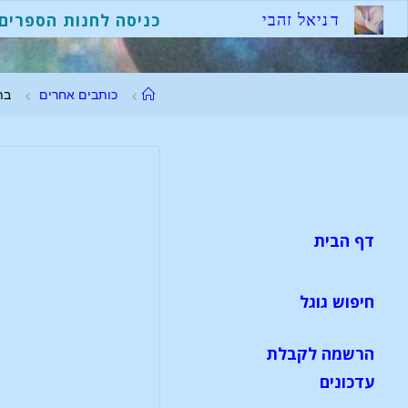
ד
נ
י
א
ל
ז
ה
ב
י
כניסה לחנות הספרים
כותבים אחרים
בת
דף הבית
חיפוש גוגל
הרשמה לקבלת
עדכונים