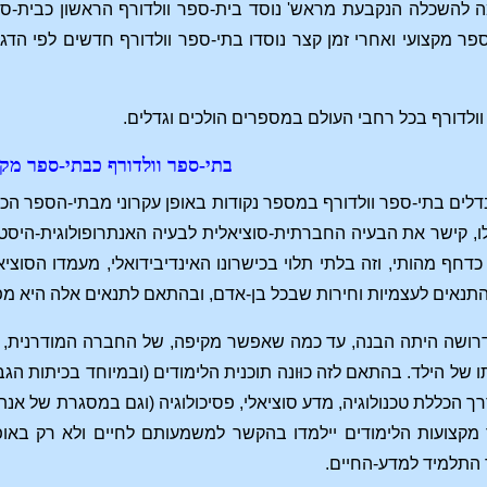
 להשכלה הנקבעת מראש' נוסד בית-ספר וולדורף הראשון כבית-ס
ר מקצועי ואחרי זמן קצר נוסדו בתי-ספר וולדורף חדשים לפי הדג
וולדורף בכל רחבי העולם במספרים הולכים וגדלים.
בתי-ספר וולדורף כבתי-ספר מק
לים בתי-ספר וולדורף במספר נקודות באופן עקרוני מבתי-הספר הכל
, קישר את הבעיה החברתית-סוציאלית לבעיה האנתרופולוגית-היסטו
ת כדחף מהותי, וזה בלתי תלוי בכישרונו האינדיבידואלי, מעמדו הסו
ת התנאים לעצמיות וחירות שבכל בן-אדם, ובהתאם לתנאים אלה היא מ
רושה היתה הבנה, עד כמה שאפשר מקיפה, של החברה המודרנית, כי 
ל הילד. בהתאם לזה כוּונה תוכנית הלימודים (ובמיוחד בכיתות הגבוה
 הכללת טכנולוגיה, מדע סוציאלי, פסיכולוגיה (וגם במסגרת של אנתר
מקצועות הלימודים יילמדו בהקשר למשמעותם לחיים ולא רק באופ
 התלמיד למדע-החיים.