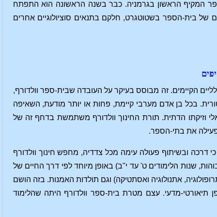
פר המקיף הראשון בגרמניה. כבר בשנה הראשונה הוא התפתח
ם של בית-הספר בשטוטגרט, חלקם בתנאים סוציולוגיים אחרים
יפים
ליים הקיימים. זה מבוסס בעיקר על העובדה שבית-ספר וולדורף,
רית. בכל בן אדם מערבי קיימת, פחות או יותר מודעת, השאיפה
ציאלי וזיקתו הדתית. תורת החינוך וולדורף משתמשת בדחף זה של
פעילה את בתי-הספר.
דרכה ובשיתוף פעולה עימה מכל צדדיה, מחפש חינוך וולדורף
ות, שנות הלימודים ט' עד י"ב) באופן מיוחד לפי דרך החיים של
ופולוגיה, אתנולוגיה ואסתטיקה) וגם תולדות האמנות. בזה הושם
ן תיאורטי-מדעי. עצם מטרת בית-ספר וולדורף היתה שהלימוד