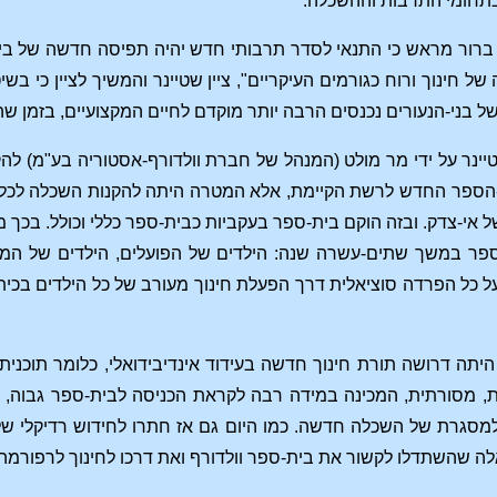
תחומי התרבות וההשכלה.
 ברור מראש כי התנאי לסדר תרבותי חדש יהיה תפיסה חדשה של בי
ל חינוך ורוח כגורמים העיקריים", ציין שטיינר והמשיך לציין כי ב
של בני-הנעורים נכנסים הרבה יותר מוקדם לחיים המקצועיים, בזמן 
נר על ידי מר מולט (המנהל של חברת וולדורף-אסטוריה בע"מ) להק
-הספר החדש לרשת הקיימת, אלא המטרה היתה להקנות השכלה לכל 
ל אי-צדק. ובזה הוקם בית-ספר בעקביות כבית-ספר כללי וכולל. בכך
פר במשך שתים-עשרה שנה: הילדים של הפועלים, הילדים של המעמ
 כל הפרדה סוציאלית דרך הפעלת חינוך מעורב של כל הילדים בכית
יתה דרושה תורת חינוך חדשה בעידוד אינדיבידואלי, כלומר תוכני
ת, מסורתית, המכינה במידה רבה לקראת הכניסה לבית-ספר גבוה, ל
סגרת של השכלה חדשה. כמו היום גם אז חתרו לחידוש רדיקלי של ב
ה שהשתדלו לקשור את בית-ספר וולדורף ואת דרכו לחינוך לרפורמה 