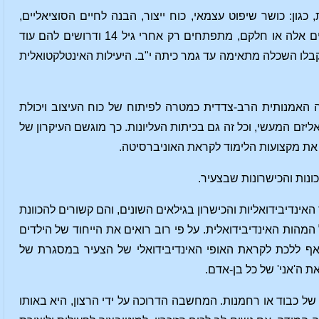
ן: כושר שיפוט עצמאי, כוח ייצור, הבנה לחיים הסוציאליים,
הנפשיים והרוחניים של הפרט ותקופתו, כמובן גם הרגשה ואבחנה לאחריות ולערכים. כישורים אלה או חלקם, מתפתחים רק אחרי גיל 14 ודרושים להם עוד
בלו השכלה מתאימה עד גמר כיתה י"ב. היעילות האינטלקטואלית
 האמנותית הרב-צדדית כמטרה לפיתוח של כוח העיצוב ויכולת
זם המעשי, וכל זה גם בכיתות העליונות. כך מוגשם העיקרון של
את מקצועות הלימוד לקראת האוניברסיטה.
נות והכישרונות שבצעיר.
ינדיבידואליות והכישרון בגילאים השונים, והם קשורים להכוונת
ות האינדיבידואלית. על פי רוב רואים את הייחוד של הילדים
שואף ללכת לקראת האופי האינדיבידואלי של הצעיר במסגרת של
ת ה'אני' של כל בן-אדם.
ל כבוד או רחמנות. המחשבה הדרוכה על ידי הרצון, היא באותו