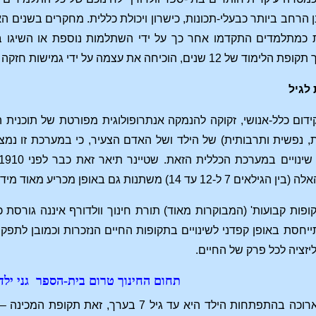
ן הרחב ביותר כבעלי-תכונות, כישרון ויכולת כללית. מחקרים בשנים 
כמתלמדים התקדמו אחר כך על ידי השתלמות נוספת או השיגו בד
 גמישות חזקה בתפקידים מקצועיים ושל השאיפה להרחבת ההשכלה.
לגיל
דום כלל-אנושי, זקוקה להנמקה אנתרופולוגית מפורטת של תוכנית 
, נפשית ותרבותית) של הילד ושל האדם הצעיר, כי במערכת זו נמצאו
ערכת הכללית הזאת. שטיינר תיאר זאת כבר לפני 1910 בשורה של מאמרים, במיוחד בחיבור:
גם באופן מכריע מאוד מידת-הנטיות בכישרון והנכונות ללמוד.
קופות קבועות' (המבוקרות מאוד) תורת חינוך וולדורף איננה גורס
יחסת באופן קפדני לשינויים בתקופות החיים הנזכרות וכמובן לתפקי
יזציה לכל פרק של החיים.
תחום החינוך טרום בית-הספר
גני ילד
התקופה הראשונה הארוכה בהתפתחות הילד היא עד