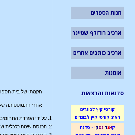
חנות הספרים
ארכיב רודולף שטיינר
ארכיב כותבים אחרים
אומנות
סדנאות והרצאות
הקמתו של בית-הספר וולדורף החופשי הראשון (שטוטגר
אחרי התמוטטותה של 
קורסי קיץ לבוגרים
ראה: קורסי קיץ לבוגרים
על ידי הפרדת התחומים 
ק
א
נ
ד
י
נ
ס
ק
י
- סדנה
הכנסת שיטה כלכלית שא
ראה: סדנאות - חד פעמי