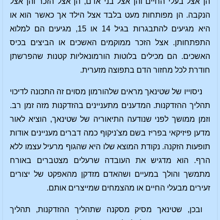
הן אצל בעלי החיים והן אצל בני אדם, הן אצל הזכר והן אצל
הנקבה. הן מפותחות מעט בלבד אצל הילד אך כאשר הוא או
היא מגיעים להתבגרות בגיל 14 או 15, מגיעים הם למלוא
התפתחותן. אצל הזכר ממוקמים האשכים או הביצים בכיס
האשכים. הם מכילים בלוטות הורמונאליות קטנות שהפרשתן
חודרת לכל מחזור הדם בתפוצה מזערית.
ניסוייו של שטינאך מראים שלהורמון מסוים זה התכונה לדיכוי
תהליך ההזדקנות. המדענים מתעניינים בהזדקנות מזה זמן רב.
וזמן ממושך לפני שנודעה התיאוריה של שטינאך, הוציא לאור
מדען פיזיקאי בפריז בשם מצ'ניקוף כמה דברים מעניינים אודות
תופעות הזקנה. נקודת המוצא שלו היא שהגוף מרעיל עצמו ללא
הרף. הוא מדגיש את העובדה שרעלים מצטברים באורח
מתמשך והולך במעיים ושהאדם מזדקן מהאפקט של יצורים
זעירים מבעלי החיים או מהצמחים שמייצרים אותם.
ובכן, שטינאך מסיק מסקנה שתהליך ההזדקנות, תהליך