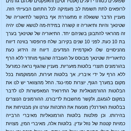
שפועלים כסותרי רעלים (אנטיד'וטים) והאפקטים שלהם גורמים
לרופאים לתת תשומת לב מעמיקה לכל התחום הבעייתי הזה.
מעניין הדבר ששאלה זו מתעוררת אף בהקשר לתיאוריה של
שטינאך והיות ותיאוריה זו קשורה במידת-מה לנושא שלנו יהיה
זה מהראוי להתבונן בשניהם יחד. התיאוריה של שטינאך בערך
בת 10 כעת. לפני 10 שנים בקירוב שלח פרופסור בווינה דיווח
מהניסויים שלו לאקדמיית המדעים. דיווח זה הידוע כעת
כתיאוריית שטינאך מבוסס על העובדה שהגוף מוחדר ללא הרף
בהורמונים תוצרי בלוטות מזעריות. מעניין שהגוף נראה כמורעל
ללא הרף על ידי איבריו, אך בלוטות זעירות, הממוקמות בכל
מקום במערך הגוף, יוצרות סמי-נגד. החל מהצוואר יש לנו את
הבלוטות ההורמונאליות של התירואיד המאפשרות לנו לדבר
במקום לגמגם, ולקשר מחשבות לדיבורנו. ההורמונים הנוצרים
בבלוטות האדרנלין מונעות את התכהות עורנו והן מבטיחות את
בהירותו. וכן פולטות בלוטות הורמונאליות מאיברי הרבייה
כמויות קטנות של נוזל עדין. בלוטות אלה, מאיברי המין, מצויות