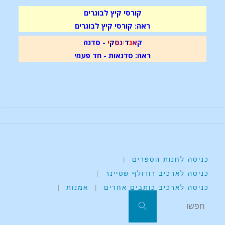
קורסי קיץ לבוגרים
ראה: קורסי קיץ לבוגרים
ק
א
נ
ד
י
נ
ס
ק
י
- סדנה
ראה: סדנאות - חד פעמי
כניסה לחנות הספרים
|
כניסה לארכיב רודולף שטיינר
|
כניסה לארכיב כותבים אחרים
|
אמנות
|