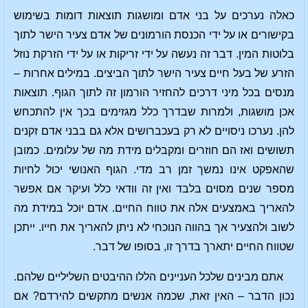
כאלה נערכים על בני אדם ומושגות תוצאות דומות בשימוש
בקישורים או על ידי הכנסת הורמונים של אדם צעיר הישר לתוך
בלוטות המין. דבר זה נעשה על ידי זריקות או על ידי הזרקת נוזל
הזרע של בעל חיים צעיר הישר לתוך הביצים. במילים אחרות –
מנסים בכל מיני דרכים להחזיר הורמון זה לתוך הגוף. תוצאות
אכן מושגות, ולמרות שבדרך כלל מגזימים בכך אין להתכחש
להן. נערכו ניסויים לא רק בעכברושים אלא גם בבני אדם זקנים
תשושים ואז הם חוזרים ומקבלים מידת מה של עלומים. כמובן
שהאפקט אינו נמשך זמן רב מדי. הגוף האנושי יכול לחיות
מספר שנים מסוים בלבד ואין זה וודאי כלל ועיקר אם אפשר
להאריך באמצעים אלה את טווח החיים. אדם יוכל במידת מה
לשוב ולהצעיר אך בהווה הנוכחי לא ניתן להאריך את חייו. ייתכן
שטווח החיים יתארך בדרך זו, בסופו של דבר.
אתם מבינים שלכל העניינים הללו ההיבטים השליליים שלהם.
נכון הדבר – האין זאת, שכמה אנשים מתקשים להירדם? אם