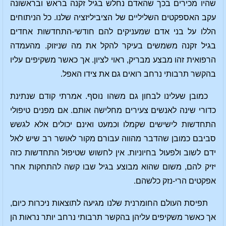
שהיו מכירים בכך שהאדם נחלש בגיל זקנה בראש ובראשונה
עקב האספקטים השליליים של הציביליזציה שלנו. כל הניתוחים
הללו על בני אדם שמעניקים להם חודשי-התחדשות אחדים
בגיל זקנה משמשים בעיקר להקל את מה שניזוק. מהעמדה
הרפואית זהו מבצע מבריק, ראוי לציון. אך כאשר משקיפים עליו
בהקשר תרבותי נרחב רואים גם את צידו האפל.
כמובן שעלינו לבחון גם משהו נוסף. אמרתי קודם שנתינת
כדורי שינה לאנשים צעירים מחלישה אותם. אם מפנים טיפולי
התחדשות לישישים שקמלו וכמעט ואינם יכולים אלא לגשש
סביבם כמובן שהדבר מהווה עבורם מקור לאושר רב שיש לאל
ידם לשוב ולפעול בחיוניות. אין לחשוש שטיפול התחדשות כזה
יזיק להם, משום שהוא מבוצע בגיל שבו קשה להתחקות אחר
אפקטים הרי-נזק כלשהם.
תפיסת העולם החומרנית שלנו מגיעה לתוצאות ניכרות כיום,
אך כאשר משקיפים עליהן בהקשר תרבותי נרחב יותר נראות הן