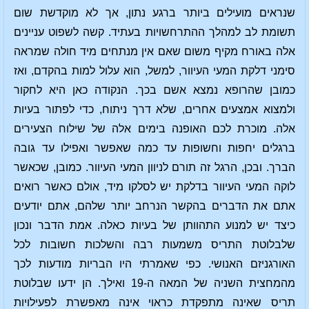
שנראים מועילים ביותר ברגע נתון, אך לא מוקדשת שום
תשומת לב למהלך ההתרחשויות בעתיד. קשה לשפוט עניינים
אלה באורח מקיף משום שאם אין מנתחים מיד חולה שמראה
סימני דלקת המעי העיוור, למשל, הוא עלול למות בהקדם, ואז
כמובן שהרופא נמצא אשם בכך. הנקודה כאן היא לחקור
ולמצוא אמצעים אחרים, שלא דרך ניתוח, כדי לפתור בעיות
אלה. מוכרת לכם האופנה בימים אלה של שילוח הצעירים
ברגלים יחפות וחשופות עד כמה שאפשר ואפילו עד גובה
הברך. ובכן, הרגל זה תורם לניוון המעי העיוור. כמובן, שכאשר
לוקה המעי העיוור בדלקת יש לסלקו מיד, אולם כאשר רואים
אתם את הדברים בהקשר הנרחב יותר שלהם, אתם יודעים
כיצד יש למנוע התהוותן של בעיות כאלה. אמת הדבר ונכון
שלבלוטת התריס משמעות רבה והשלכות חשובות לכל
האורגניזם האנושי. כפי שאמרתי היו הבריות מודעות לכך
מהמחצית השניה של המאה ה-19 ואילך. הן ידעו שבלוטת
תריס שאינה מתפקדת כראוי אינה מאפשרת לפעילויות