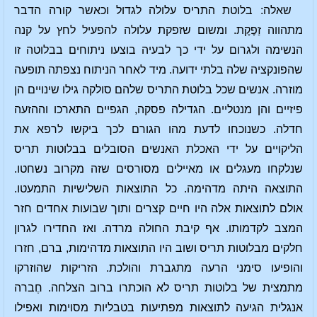
שאלה: בלוטת התריס עלולה לגדול וכאשר קורה הדבר
מתהווה זַפֶקֶת. ומשום שזפקת עלולה להפעיל לחץ על קנה
הנשימה ולגרום על ידי כך לבעיה בוצעו ניתוחים בבלוטה זו
שהפונקציה שלה בלתי ידועה. מיד לאחר הניתוח נצפתה תופעה
מוזרה. אנשים שכל בלוטת התריס שלהם סולקה גילו שינויים הן
פיזיים והן מנטליים. הגדילה פסקה, הגפיים התארכו וההזעה
חדלה. כשנוכחו לדעת מהו הגורם לכך ביקשו לרפא את
הליקויים על ידי האכלת האנשים הסובלים בבלוטות תריס
שנלקחו מעגלים או מאיילים מסורסים שזה מקרוב נשחטו.
התוצאה היתה מדהימה. כל התוצאות השלישיות התמעטו.
אולם לתוצאות אלה היו חיים קצרים ותוך שבועות אחדים חזר
המצב לקדמותו. אף קיבת החולה מרדה. ואז החדירו לגרון
חלקים מבלוטות תריס ושוב היו התוצאות מדהימות, ברם, חזרו
והופיעו סימני הרעה מתגברת והולכת. הזריקות שהוזרקו
מתמצית של בלוטות תריס לא הוכתרו ברוב הצלחה. חֶברה
אנגלית הגיעה לתוצאות מפתיעות בטבליות מסוימות ואפילו