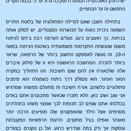
יש לחלק האוכלוסייה המפגרת זפק כה גדול עד כי בכמה מקרים
התפשט זה עד הכתפיים.
בתחילה חשבו שאם לגדילה הפתולוגית של בלוטת התריס
השפעה ניכרת כזאת על הכושרות המנטליים, יש לסלק אותה
בניתוח. כך חושבים כיום. מגלים העדפה רבה ביחס לניתוח
משום שנעשתה התקדמות משמעותית בשיטות הניתוח במאה
ה-19, זה נעשה לאספקט החשוב ביותר של הרפואה, שראוי
ביותר להכרה. המחשבה הראשונה היא זו של סילוק איברים
אלה שלכאורה אין להם שום חשיבות. זהו התהליך במקרה
המעי העיוור. הוא מסולק דרך ניתוח כשמגלה הוא סימנים
פתולוגיים כלשהם. אורח חשיבה זה מתעלם ממשהו שמדגיש
אני שוב ושוב כאן. הלא תזכרו שכאשר מתבוננים אתם באדם
בכללותו אתם שמים לב תכופות לכך שמצוי משהו בתהליכים
מסוימים אצל הילד שהאפקטים שלו מופיעים הרבה יותר
מאוחר ואפילו בגיל מתקדם. הדעות הרפואיות המקובלות
עוסקות אך ורק במה שנדרש כרגע. ועל כן נוקטים בצעדים