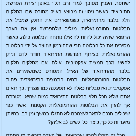
ישתפר. העניין מסובך למדי ורב תלוי באופן יצירת הפרשת
התירואיד. כאשר ניסוי זה מבוצע באייל מסורס שבו מסלקים
חלק בלבד מהתירואיד, כשמשאירים את החלק שמכיל את
הבלוטות ההורמונאליות, מגלים שלהפרשה אין את הערך
הרפואי שהיה יכול להיות לה אילו נותחה הבלוטה כולה. כאשר
מסירים את כל הבלוטה הרי שההורמון שנוצר על ידי הבלוטות
ההורמונאליות בצירוף הפרשת התירואיד חודר לדם וניתן
להשיג מכך תמצית אפקטיבית. אולם, אם מסלקים חלקים
בלבד מהתירואיד של האייל המסורס כשמשאירים את
הבלוטות ההורמונאליות, תהיה התמצית התירואידית פחות
אפקטיבית. ואז טבליות כאלה לא תפעלנה כמו שצריך. כך רואים
אתם שלא הכל תלוי בבלוטת התירואיד כמות שהיא. מטרתה
אך להזין את הבלוטות ההורמונאליות הקטנות, אשר כפי
שיכולים הנכם לתאר לעצמכם לא התגלו במשך זמן רב. בהיותן
מזעריות כל כך, כיצד יכלו לשים לב אליהן?
מכל זה תוכלו להבין שבריאותו של האדם דורשת מן הסתם