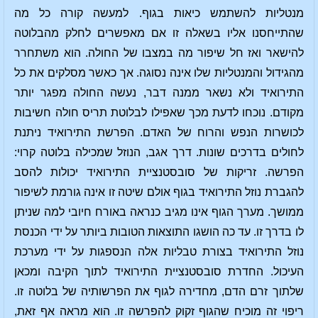
מנטליות להשתמש כיאות בגוף. למעשה קורה כל מה
שהתייחסנו אליו בשאלה זו אם מאפשרים לחלק מהבלוטה
להישאר ואז חל שיפור מה במצבו של החולה. הוא משתחרר
מהגידול והמנטליות שלו אינה נסוגה. אך כאשר מסלקים את כל
התירואיד ולא נשאר ממנה דבר, נעשה החולה מפגר יותר
מקודם. נוכחו לדעת מכך שאפילו לבלוטת תריס חולה חשיבות
לכושרות הנפש והרוח של האדם. הפרשת התירואיד ניתנת
לחולים בדרכים שונות. דרך אגב, הנוזל שמכילה בלוטה קרוי:
הפרשה. זריקות של סובסטנציית התירואיד יכולות להסב
להגברת נוזל התירואיד בגוף אולם שיטה זו אינה גורמת לשיפור
ממושך. מערך הגוף אינו מגיב כנראה באורח חיובי למה שניתן
לו בדרך זו. עד כה הושגו התוצאות הטובות ביותר על ידי הכנסת
נוזל התירואיד בצורת טבליות אלה הנספגות על ידי מערכת
העיכול. החדרת סובסטנציית התירואיד לתוך הקיבה ומכאן
שלתוך זרם הדם, מחדירה לגוף את הפרשותיה של בלוטה זו.
ריפוי זה מוכיח שהגוף זקוק להפרשה זו. הוא מראה אף זאת,