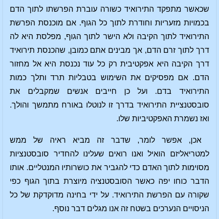
שכאשר מתפקד התירואיד כשורה עוברת הפרשתו לתוך הדם
בכמויות מזעריות וחודרת לתוך כל הגוף. אם מוכנסת הפרשת
התירואיד לתוך הקיבה ולא הישר לתוך הגוף, מפלסת היא לה
דרך לתוך זרם הדם, אך מבינים אתם כמובן, שהכנסת תירואיד
דרך הקיבה היא אפקטיבית רק כל עוד נכנסת היא אל מחזור
הדם. אם מפסיקים את השימוש בטבליות תרד ותלך כמות
התירואיד בדם. ועל כן חייבים אנשים שמקבלים את
סובסטנציית התירואיד בדרך זו לנוטלו באורח מתמשך והולך.
ואז נשמרת האפקטיביות שלו.
אכן, אפשר לומר, שדבר זה מביא ראיה של ממש
למטריאליזם הואיל ואנו רואים שעלינו להחדיר סובסטנציות
מסוימות לתוך האדם כדי להגביר את כושרותיו המנטליים. אותו
הדבר כוחו יפה כאשר הסובסטנציה מיוצרת בתוך הגוף כפי
שקורה עם הפרשת התירואיד. על ידי בחינה מדוקדקת של כל
הניסויים הנערכים בשטח זה אנו מגלים דבר נוסף.