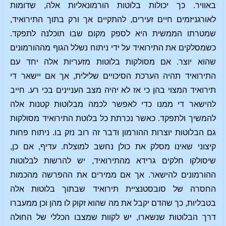
באוויר. כך יכולות בלוטות הורמונאליות אלה, שדומות
לאורגניזמים חיים זעירים, להתקיים אך ורק בתוך התירואיד,
שמטרתו הממשית היא לספק מקום שבו תוכלנה לתפקד.
כשמסלקים את התירואיד על ידי ניתוח נשלל הגוף מההורמונים
שהוא יוצר. אם מסולקות בלוטות מזעריות אלה יחד עם
התירואיד תהיה הערכת הסיכויים שלילית, אך אם יישאר די
תירואיד המצוי בהן כי אז לא יהיה מצב העניינים בכי רע. חייב
להישאר די ממנו כדי לאפשר לכמה מבלוטות קטנות אלה
להמשיך ולתפקד. כאשר נכרתת כל בלוטת התירואיד מסולקות
גם הבלוטות יוצרות ההורמון ודבר זה רוב נזק בו. ניתוח פחות
קיצוני שאינו מסלק את כולן נחשב למוצלח. עדיף, אם כן,
שיסולקו חלקים גרידא מהתירואיד, יש להרשות לבלוטות
ההורמונים להישאר. אך אם ממירים את ההפרשה מהכמות
החסרה של סובסטנציית תירואיד שבתוך בלוטות אלה
בטבליות, כך שהדם יקבל את מה שהוא זקוק לו מהן וכן ממעברו
דרך הבלוטות שנשארו, יש לקוות שמצבו הכללי של החולה