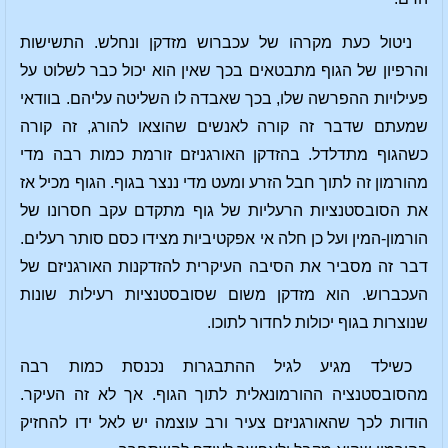
ניטול כעת מקרהו של עכברוש מזדקן ונחלש. התשישות
והרפיון של הגוף מתבטאים בכך שאין הוא יכול כבר לשלוט על
פעילויות ההפרשה שלו, בכך שאבדה לו השליטה עליהם. בוודאי
שמעתם שדבר זה קורה לאנשים שהוצאו להורג, זה קורה
כשהגוף מתדלדל. בהזדקן האורגניזם זורמת כמות רבה מדי
מהורמון זה לתוך חבל הזרע ומעט מדי ננצר בגוף. הגוף מכיל אז
את הסובסטנציות הרעליות של גוף מתקדם עקב חסרונו של
הורמון-המין ועל כן חלה אי אפקטיביות מצידו כסם סותר רעלים.
דבר זה מסביר את הסיבה העיקרית להזדקנות האורגניזם של
העכברוש. הוא מזדקן משום שסובסטנציות רעילות שונות
שנוצרות בגוף יכולות לחדור לתוכו.
כשילד מגיע לגיל ההתבגרות נכנסת כמות רבה
מהסובסטנציה ההורמונאלית לתוך הגוף. אך לא זה העיקר.
הודות לכך שהאורגניזם צעיר ורב עוצמה יש לאל ידו להחזיק