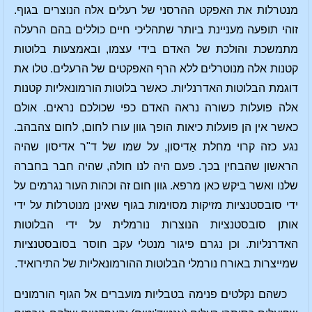
מנטרלות את האפקט ההרסני של רעלים אלה הנוצרים בגוף.
זוהי תופעה מעניינת ביותר שתהליכי חיים כוללים בהם הרעלה
מתמשכת והולכת של האדם בידי עצמו, ובאמצעות בלוטות
קטנות אלה מנוטרלים ללא הרף האפקטים של הרעלים. טלו את
דוגמת הבלוטות האדרנליות. כאשר בלוטות הורמונאליות קטנות
אלה פועלות כשורה נראה האדם כפי שכולכם נראים. אולם
כאשר אין הן פועלות כיאות הופך גוון עורו לחום, לחום צהבהב.
נגע כזה קרוי מחלת אַדיסון, על שמו של ד"ר אדיסון שהיה
הראשון שהבחין בכך. פעם היה לנו חולה, שהיה חבר בחברה
שלנו ואשר ביקש כאן מרפא. גוון חום זה וכהות העור נגרמים על
ידי סובסטנציות מזיקות מסוימות בגוף שאינן מנוטרלות על ידי
אותן סובסטנציות הנוצרות נורמלית על ידי הבלוטות
האדרנליות. וכן נגרם פיגור מנטלי עקב חוסר בסובסטנציות
שמייצרות באורח נורמלי הבלוטות ההורמונאליות של התירואיד.
כשהם נקלטים פנימה בטבליות מועברים אל הגוף הורמונים