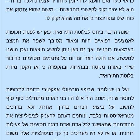
כראוי כילד ואם הוענק לו די זמן להחדיר עצמו כהלכה ברוח –
הוא לא יהיה זקוק לקישורי תחבושות – משום שהוא יְתַחְזֵק את
כוחו שלו וגופו ינצור בו את מה שהוא זקוק לו.
שונה הדבר ביחס לבלוטת התירואיד. כאן יש לפנות תכופות
לאמצעים רפואיים היות ומאוד מסובך לשפר את המצב
באמצעים רוחניים. אך גם כאן ניתן להשיג תוצאות ואכן הושגו
למעשה. אם חולה חוזר יום יום על פתגמים מסוימים בדיבור
שירי באורח מנוסח בבהירות ובהקפדה כי אז תקטן מידת
בלוטת התירואיד.
ועל כן יש לומר, שריפוי הורמונלי אפקטיבי בדומה לתרופות
לחוסר שינה, מוטב היה אילו היו בני האדם מתחילים סוף סוף
לחשוב על ביצוע דברים בדרך אחרת ולא בדרכים
מטריאליסטיות בלבד, ונותנים דעתם להעניק לציביליזציה את
ההזדמנות שתאפשר לכל אדם ואדם דרגה מסוימת של פעילות
רוחנית. או אז לא היו מעריכים כך כך מניפולציות אלה משום