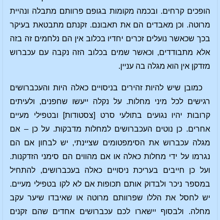
הופכים קרחים. ובכמה מקומות בגופם פרוותם מתבלה ונהיית
מרוטה. וכן מאבדים הם את תאבונם. זקנתם מתבטאת בעיקר
בכך שכאשר נועלים זכרים יחדיו בכלוב אין הם נלחמים זה בזה
אלא מתבודדים, וכאשר שמים בכלוב הזה נקבה עם עכברוש
מזדקן אין הוא מגלה בה עניין.
כמובן שיש להיות זהירים בניסויים כאלה היות והעכברושים
רגישים לכל מיני מחלות. על נקלה ייעשו שחפנים, ולעיתים
קרובות יהיו נגועים בתולעי סרט [צסטודות] ובטפילי מעיים
אחרים. כן נוטים העכברושים למחלות מדבקות. על כן – אם
מגלה עכברוש את הסימפטומים שציינתי, יש לבחון אם הם
נגרמו על ידי מחלות כאלה או אם מהווים הם סימני הזדקנות.
ועל כן חייבים בעריכת ניסויים כאלה בעכברושים, להתחיל
במספר ניכר ולבדוק אותם תכופות אם לא לקו בטפילי מעיים.
יש לחסל את הללו שפרוותם מרוטה או שאיבדו שיער עקב
מחלה. ולבסוף יישארו לכם עכברושים אחדים שהם זקנים