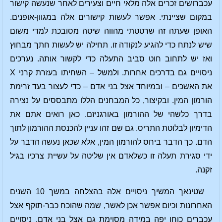
עכברושים זכרים אלה מלאי חיים וצעירים לאחר שנעשה קישור
במקום שציינתי. אפשר לעשות קישורים אלה במגוון-אופנים.
האופן שעתה זה שרטטתי מהווה שיטה מסובכת למדי משום
שיש לנתח כדי להגיע לנקודה זו. תחילה יש לעשות חתך מבחוץ
ואז יש לתחוב חוט סביב התעלה כדי לקשור אותה. נערכים
ניסויים גם בדרכים אחרות. ולמשל – השחיתו בעזרת קרני X
את האשכים – ובמיוחד אצל בני אדם – כדי לעצור בעד זרימת
הורמון המין. ובקיצור, כל המבחנים הללו מתבססים על נצירה
בדרך כלשהי של ההורמון באורגניזם. כאן רואים אתם את
הדימיון לבלוטת התריס. גם שם זהו עניין להכנסת ההורמון לתוך
הדם. כך הדבר ביחס להורמון המין, אלא שכאן נעשה הדבר על
ידי סגירת תעלה זו כשלאדם אין שליטה על עשיית צרכיו בגיל
זקנה.
שטינאך המשיך ניסויים אלה בהצלחה במשך 10 השנים
האחרונות וכיום אפשר אכן לאשר, שמה שהוכח כבר-תוקף אצל
עכברים כוחו יפה במידה מסוימת גם אצל בני אדם. ניסויים