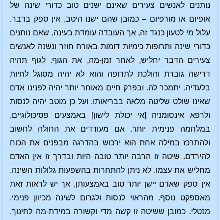
נותנים לאנשים צעירים שאינם ישנים טוב כדורי שינה של
אופיום או מורפיום – כמובן שהם ישנו היטב, אין ספק בדבר.
עלול מי לטעון כנגד זה, אך העובדה עומדת בעינה, שאם נותנים
כדורי שינה ותרופות כימיות דומות באורח חוזר ונשנה לאנשים
צעירים הדבר יחליש, לאחר זמן-מה, את הגוף. לגוף תהיה
דרישה גוברת והולכת לתרופה והוא לא יהיה מסוגל לחיות
בלעדיה, יתמכר לה. ובפרק חיים מאוחר יותר יהיה לפנינו אדם
שאינו שולט שליטה מלאה בבריאותו. ועל כן מוטב יהיה לנסות
ולרפא אינסומניה [אי יכולת לישון] באמצעים פסיכולוגיים,
במלחמה פנימית יותר. אם מעודדים את החולה לחשוב
ולהתרכז במילה אחת הוא ירכוש בהדרגה מבפנים את הכוח
להירדם. שיטה זו הרבה יותר טובה היות ובדרך זו אין האדם
מחליש את עצמו. לא ניתן להתחרות בהשפעות גלולות השינה.
אין ספק שאדם יישן יותר טוב באמצעותן, אך יש לראות זאת
מאספקט נוסף. מהראוי לנסות ולגרום לשינה מכיוון פנימי,
מנטלי. כמובן ששיטה זו קשה מדי וקשורה במידת-מה לחינוך.