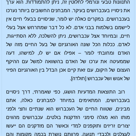
התנוונות טבעי ונורמלי לחלוטין זה, ניתן להתמודדות. הוא ערך
את ניסוייו בעכברושים בעיקר. המבחנים החשובים ביותר נערכו
בעכברושים. במקרים כאלה יש לומר, שניסויים בבעלי חיים אין
ליישמם בשלמות בבני אדם. לא כל דבר שמתרחש אצל בעלי
חיים, ובמיוחד אצל עכברושים, ניתן להשלכה, ללא הסתייגות,
לאדם. ככלות הכל שונה האורגניזם של בעל החיים מזה של
האדם ומחובתי לומר – אפילו אם יש לו, למישהו, דעה
שממעיטה את ערכו של האדם בהשוואה למשל עם ההיקף
העצום של היקום, עם זאת קיים אכן הבדל בין האורגניזם הפיזי
של אנוש ושל עכברוש [חולדה].
רוב התוצאות המדעיות הושגו, כפי שאמרתי, דרך ניסויים
בעכברושים, המתאימים במיוחד למבחנים כאלה, אתם
מבינים, שטווח החיים של העכברוש הוא שנתיים וחצי ולפני
מותו הוא מגלה סימני הזדקנות בולטים. עכברושים מהווים
יצורים זריזים ותוקפנים למדי וכאשר הם מזדקנים הם ייעשו
לעצלנים ולכבדי תנועה. פרוותם נושרת בכמה מקומות והם