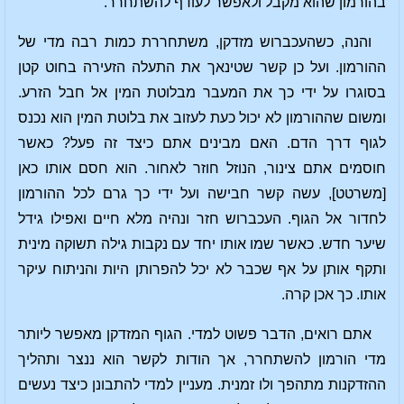
בהורמון שהוא מקבל ולאפשר לעודף להשתחרר.
והנה, כשהעכברוש מזדקן, משתחררת כמות רבה מדי של
ההורמון. ועל כן קשר שטינאך את התעלה הזעירה בחוט קטן
בסוגרו על ידי כך את המעבר מבלוטת המין אל חבל הזרע.
ומשום שההורמון לא יכול כעת לעזוב את בלוטת המין הוא נכנס
לגוף דרך הדם. האם מבינים אתם כיצד זה פעל? כאשר
חוסמים אתם צינור, הנוזל חוזר לאחור. הוא חסם אותו כאן
[משרטט], עשה קשר חבישה ועל ידי כך גרם לכל ההורמון
לחדור אל הגוף. העכברוש חזר ונהיה מלא חיים ואפילו גידל
שיער חדש. כאשר שמו אותו יחד עם נקבות גילה תשוקה מינית
ותקף אותן על אף שכבר לא יכל להפרותן היות והניתוח עיקר
אותו. כך אכן קרה.
אתם רואים, הדבר פשוט למדי. הגוף המזדקן מאפשר ליותר
מדי הורמון להשתחרר, אך הודות לקשר הוא ננצר ותהליך
ההזדקנות מתהפך ולו זמנית. מעניין למדי להתבונן כיצד נעשים