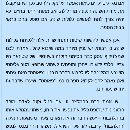
אם מגדלים ילדים כיאות אפשר על נקלה להסב לכך שהם יקבלו
את מידת השינה הנכונה מדי לילה. ואז, מאוחר יותר בחיים, לא
יהיה צורך לתת לאנשים גלולות שינה, אם טופל בהם כראוי
בבית הספר.
אכן אפשר להשוות שיטות התחדשויות אלה ללקיחת גלולות
שינה. כן רבותי, יש עניין מיוחד במה שיבוא להלן. אמרתי לכם
שמצ'ניקוף עסק כבר בסימני הזקנה כשניסוייו של שטינאך היו
עדיין בלתי ידועים. ייתכן ותופתעו לשמוע שרופא מטריאליסטי
מושבע ממליץ לחוליו לקרוא בדברים כגון: "פאוסט" מאת גיתה!
ואכן נאמר להם לקרוא ספרים כמו "פאוסט". שיערו שדבר זה
יחדש נעוריהם.
יש אמת רבה בהמלצה זו. אם בגיל זקנה לאדם מוקד
התעניינות שתופס כליל את נפשו ואת רוחו, משהו שממלא אותו
בהתלהבות – יעשה דבר זה את האדם צעיר. משמעות המילה
'התלהבות' קרובה לזו של 'השראה'. משהו רוחי נכנס לנפש