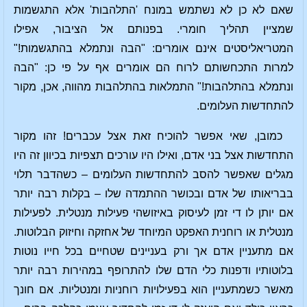
שאם לא כן לא נשתמש במונח 'התלהבות' אלא התגשמות
שמציין תהליך חומרי. בפנותם אל הציבור, אפילו
המטריאליסטים אינם אומרים: "הבה ונתמלא בהתגשמות!"
למרות התכחשותם לרוח הם אומרים אף על פי כן: "הבה
ונתמלא בהתלהבות!" התמלאות בהתלהבות מהווה, אכן, מקור
להתחדשות העלומים.
כמובן, שאי אפשר להוכיח זאת אצל עכברים! זהו מקור
התחדשות אצל בני אדם, ואילו היו עורכים תצפיות בכיוון זה היו
מגלים שאפשר להסב להתחדשות העלומים – כשהדבר תלוי
בבריאותו של אדם ובכושר ההתמדה שלו – בקלות רבה יותר
אם יותן לו די זמן לעיסוק באיזושהי פעילות מנטלית. לפעילות
מנטלית או רוחנית האפקט המיוחד של אחזקה וחיזוק הבלוטות.
אם מתעניין אדם אך ורק בעניינים שטחיים בכל חייו נוטות
בלוטותיו ודפנות כלי הדם שלו להתרופף במהירות רבה יותר
מאשר כשמתעניין הוא בפעילויות רוחניות ומנטליות. אם חונך