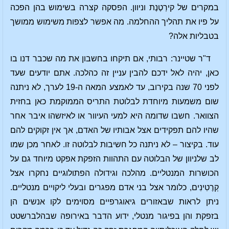
במקרים של קירְטֶנֶת וניוון. הפסקה קצרה בשימוש בהן הפכה
על פיו את תהליך ההחלמה. מה אפשר לצפות משימוש ממושך
בטבליות אלה?
ד"ר שטיינר: רבותי, אם תיקחו בחשבון את מה שכבר דנו בו
כאן, יהיה לאל ידכם להבין עניין זה כהלכה. אתם יודעים שעד
לפני 70 שנה בקירוב, עד לאמצע המאה ה-19 לערך, לא ניתנה
שום משמעות מיוחדת לבלוטת התריס הממוקמת כאן בחזית
הצוואר. חשבו שדומה היא למעי העיוור או לאיזשהו איבר אחר
שהיו להם תפקידים אצל אבותיו של האדם, אך אין זקוקים להם
עוד. בקיצור – לא ניתנה כל חשיבות לבלוטה זו. לאחר מכן שמו
לב שלניוון של הבלוטה עם התהוות הזפקת אפקט מיוחד גם על
הכושרות המנטליים. מהלכה וגידולה הפתולוגיים נחקרו אצל
קְרֶטִינִים, כלומר אצל בני אדם מפגרים ובעלי ליקויים מנטליים.
ניתן לראות שבאזורים גיאוגרפיים מסוימים לקו אנשים הן
בזפקת והן בפיגור מנטלי, ידוע הדבר באירופה שבהלברשטט