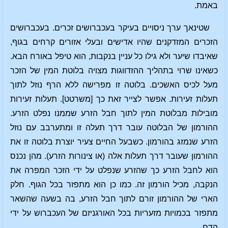
באמת.
שטינאך ערך ניסויים בעיקר בעכברושים זכרים. בעכברושים
הזכרים המזדקנים שהיו אדישים ובעלי אזורים קרחים בגוף,
שאיבדו שיער ולא גילו כל עניין בנקבות, הוא טיפל באורח הבא.
כשאינו שרוי בתהליך ההזדווגות מצויה בלוטת המין של הזכר
מעל לכיס האשכים. בלוטה זו מפרישה ללא הרף נוזל לתוך
תעלות זעירות. אפשר לצייר זאת כך [משרטט]. תעלות זעירות
מובילות מבלוטת המין לתוך חבל הזרע שממנו נפלט הזרע.
ההורמון של הבלוטה עובר דרך תעלה זו ומתערבב עם נוזל
הזרע שנמזג בהורמון. כשבעל החיים צעיר יוצרת בלוטה זו את
ההורמון שעובר דרך תעלות אלה (או צינורות הזרע). מהן נכנס
הוא לחבל הזרע כך שהזרע שנפלט על ידי הזכר המפרה את
הנקבה, מכיל הורמון זה. כמו כן הוא מתפזר בכל הגוף. חלק
הארי של ההורמון זורם לתוך חבל הזרע, בה בשעה שהשאר
מתפזר בכמויות מזעריות בכל האורגניזם של העכברוש על ידי
הדם.