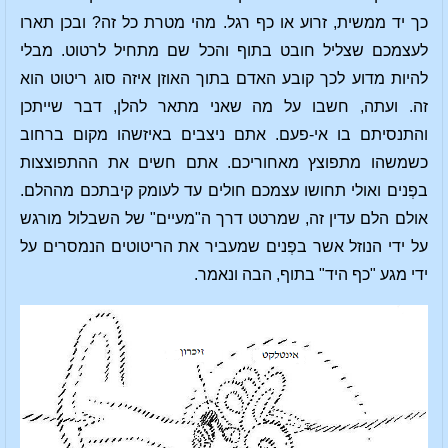
כך יד ממשית, זרוע או כף רגל. מהי מטרת כל זה? ובכן תארו
לעצמכם שצליל חובט בתוף והכל שם מתחיל לרטוט. מבלי
להיות מדוע לכך קובע האדם בתוך האוזן איזה סוג ריטוט הוא
זה. ועתה, חשבו על מה שאני מתאר להלן, דבר שייתכן
והתנסיתם בו אי-פעם. אתם ניצבים באיזשהו מקום ברחוב
כשמשהו מתפוצץ מאחוריכם. אתם חשים את ההתפוצצות
בפְנים ואולי תחושו עצמכם חולים עד לעומק קיבתכם מההלם.
אולם הלם עדין זה, שמרטט דרך ה"מעיים" של השבלול מורגש
על ידי הנוזל אשר בפְנים שמעביר את הריטוטים הנמסרים על
ידי מגע "כף היד" בתוף, הבה ונאמר.