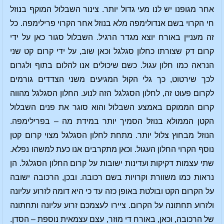
אחר מגופנו יש לנו מעי גדול יותר. צינור השבלול המוקף בנוזל
חי הקרוי בשם אנדולימפה מלא בנוזל אחר הקרוי פרילימפה. כל
זה מעניין באורח יוצא מגדר הרגיל. השבלול סגור כאן על ידי
קרום דק שצורתו כחלון סגלגל וכאן שוב, על ידי קרום קט שני
הנראה כמו חלון עגול. כשם שיכולים אנו להלום בתוף ולגרום
לכך שירטוט, כך גלי הקול המגיעים משני הצדדים גורמים
לקרום פעוט זה, לחלון הסגלגל הזה לנוע. החלון הסגלגל מהווה
קרום הממוקם באמצע השבלול והוא סוגר את פנים השבלול
הקטן הממולא בנוזל הסמיך יותר במידת מה – בפרילימפה.
הנוזל מבחוץ צלול יותר. מתחת לחלון הסגלגל מצוי קרום קטן
נוסף הקרוי החלון העגול. וכאן מתקרבים אנו כעת למשהו נפלא.
שתי עצמות דקיקות ועדינות ישובות על קרום החלון הסגלגל. הן
נראות כמו משוורת וקרויות בשם רכובה. ובכן, הרכובה ישובה
על הקרום הקט ובולטת באופן כזה עד כי היא דומה לזרוע עליונה
ולזרוע תחתונה על הקרום. ציירו לעצמכם זרוע עליונה ותחתונה
של הרכובה, וכאן, באורח די מוזר, עצם עצמאית נוספת – הסדן.