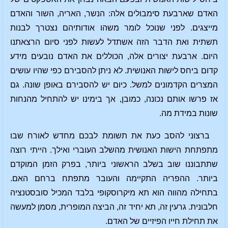
האדם שארבעת סימבולים אלה: הנשר, האריה, השור והאדם
מייצגים. לפני שנוכל לומר משהו אודותיהם נצטרך לבנות
תשתית ואת הדבר הזה אשתדל לעשות לפני סיום הרצאתנו
היום. ארבעת יצורים אלה, הכוללים את האדם נובעים מידע
קדום ביחס לישות האנושית. לא ניתן להסבירם כפי שהיו עושים
המצרים הקדמונים למשל. כיום יש להסבירם באופן שונה. גם
אז פרשו אותם נכונה, כמובן, אך בימינו יש להתחיל מהנחות
שונות במידת מה.
ברצוני להסב כעת את תשומת לבכם מחדש לאורח שבו
מתפתחת הישות האנושית מהשלב העוברי ואילך. הייתי רוצה
שתתבוננו שוב בשלב הראשוני ביותר, בפרק הזמן המוקדם
ביותר. ההפריה התקיימה והעובר מתפתח ברחם האם.
בתחילה מהווה הוא תא מיקרוסקופי בלבד המכיל סובסטנציה
חלבונית. גרעין זה, תא יחיד זה, הביצה המופרית, מסמן למעשה
את תחילת חייו הפיזיים של האדם.