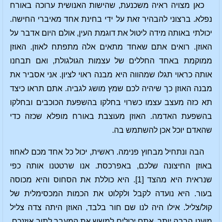
כאן מצויה ראיה משכנעת, שהישות האנושית ערוכה באורח
נפלא. ברצוני להבהיר זאת על ידי בחינת אחד מאיברי החישה.
יכולתי באותה מידה ליטול את דוגמת העין, אולם היום אדבר על
האוזן. רואים אתם שאחד מתאים אלה מתפתח לאוזן. האוזן
ממוקמת באחד החללים של עצמות הגולגולת, ואם תבחנו
אותה כראוי תגלו שמהווה היא מבנה ראוי לציון. אני אסביר את
מבנה האוזן כך שיהיה לכם שמץ מושג לגביה. אתם תראו כיצד
תא כזה מעצב עצמו כשרוי בחלקו בהשפעת הכוכבים ובחלקו
בהשפעת האדמה. האוזן מעוצבת באורח מופלא שכזה כדי
שהאדם יוכל אכן להשתמש בה.
הבה ונתחיל מבחוץ פנימה. ראשית, יכול כל אחד מכם לאחוז
באוזן החיצונה שלכם, באפרכסת. אנו שרטטנו אותה כפי
שנראית היא מהצד [1]. היא כוללת את הסחוס והיא מכוסה
בעור. היא נועדה לקבל ולקלוט את הכמות המכסימלית של
קול/צליל. אילו היה לנו שם חור בלבד, האוזן היתה צדה צליל
מועט הרבה יותר. אתם יכולים למשש את המעבר לתוך אוזנכם.