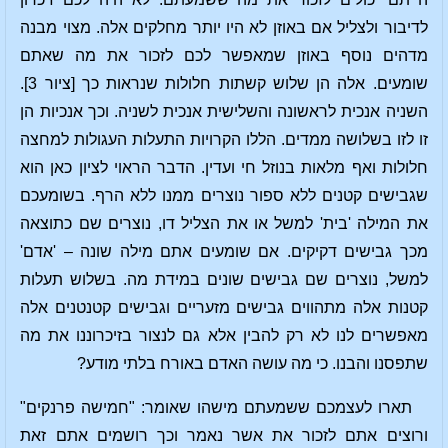
לדיבור ולצליל אם באוזן לא היו יותר מחלקים אלה. מצוי מבנה
מדהים נוסף באוזן שמאפשר לכם לזכור את מה שאתם
שומעים. אלה הן שלוש קשתות חלולות שנראות כך [ציור 3].
השניה אנכית לראשונה והשלישית אנכית לשניה. וכך אנכיות הן
זו לזו בשלושה ממדים. הללו הקרויות התעלות העגולות למחצה
חלולות ואף מלאות בנוזל חי ועדין. הדבר הראוי לציון כאן הוא
שגבישים קטנים ללא ספור נוצרים ממנו ללא הרף. בשומעכם
את המילה 'בית' למשל או את הצליל דו, נוצרים שם כתוצאה
מכך גבישים דקיקים. אם שומעים אתם מילה שונה – 'אדם'
למשל, נוצרים שם גבישים שונים במידת מה. בשלוש תעלות
קטנות אלה מתהווים גבישים מזעריים וגבישים קטנטנים אלה
מאפשרים לנו לא רק להבין אלא גם לנצור בזיכרוננו את מה
שתפסנו והבנו. כי מה עושה האדם באורח בלתי מודע?
תארו לעצמכם ששמעתם מישהו שאומר: "חמישה פרנקים"
ורוצים אתם לזכור את אשר נאמר וכך רושמים אתם זאת