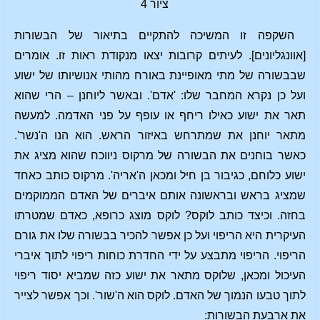
ציור 4
השקפה זו המשיכה להתקיים בתיאור של הבשורות
[אוונגליונים]. לעיתים קרובות יצאו מנקודת ראות זו. אומרים
שבבשורה של מתי מאופיינת באורח מהותי אנושיותו של ישוע
ועל כן נקרא המחבר שלו: 'אדם'. ובאשר ליוחנן – הרי שהוא
תאר את ישוע כאילו ריחף או עופף על פני האדמה. למעשה
מתאר יוחנן את שמתרחש באיזור הראש. הוא הנו ה'נשר'.
כאשר בוחנים את הבשורה של מרקוס ניווכח שהוא מציג את
ישוע כלוחם, כגיבור בן חיל ומכאן ה'אריה'. מרקוס כותב כאחד
שמציג בראש ובראשונה אותם איברים של האדם הממוקמים
בחזה. וכיצד כותב לוקס? לוקס מוצג כרופא, כאדם שמטרתו
העיקרית היא הריפוי ועל כן אפשר להכיר בבשורה שלו את גורם
הריפוי. הריפוי מתבצע על ידי החדרת כוחות ריפוי לתוך איברי
העיכול ומכאן, שלוקס מתאר את ישוע כזה שמביא יסוד ריפוי
לתוך טבעו הנמוך של האדם. לוקס הוא ה'שור'. וכך אפשר לצייר
את ארבעת הבשורות: