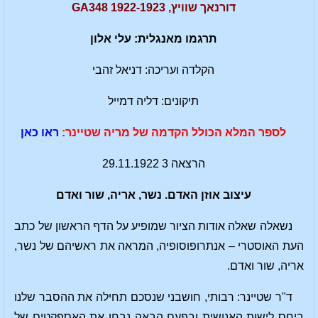
דורנאך שוויץ, 1922-1923 GA348
תרגמו מאנגלית: עלי אלון
הקלדה ועריכה: דניאל זהבי
תיקונים: דליה דמייל
לספר המלא הכולל הקדמה של מריה שטיינר:
ראו כאן
הרצאה 3 29.11.1922
עיצוב אוזן האדם. נשר, אריה, שור ואדם
נשאלה שאלה אודות הציור שמופיע על הדף הראשון של כתב
העת האוסטרי – אנתרופוסופיה, המראה את ראשיהם של נשר,
אריה, שור ואדם.
ד"ר שטיינר: רבותי, חושבני שנסכם תחילה את ההסבר שלנו
ביחס לישות האנושית ובפעם הבאה נבחן את האספקטים של