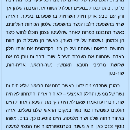
כל כך. בהסתכלות במעיים תוכלו להשוות את המבנה שלהן אך
ורק עם טבע אותן חיות השרויות בהשפעתם בעיקר. האריה
שרוי בהשפעת הלב והנשר בהשפעת שלטון הכוחות העליונים.
כאשר תתבוננו בפרות לאחר שהלעיטו עצמן תוכלו לחוש כיצד
הן וכמותן נשלטות על ידי מעיהן. כאשר הן מעכלות הן חוות
תחושת בריאות ושמחה ועל כן כינו הקדמונים את אותו חלק
באדם שמהווה את מערכת העיכול 'שור'. דבר זה נותן לנו את
שלושת מרכיבי הטבע האנושי: נשר-הראש, אריה-חזה,
שור-בטן.
כמובן שהקדמונים ידעו, כאשר בחנו את הראש, שלא היה זה
נשר של ממש, והחלק האמצעי – לא היה אריה והתחתון לא היה
שור. הם ידעו ואמרו שאם לא היתה קיימת השפעה אחרת היינו
הולכים כשמשהו כמו נשר במקום הראש שלנו מעלינו, אריה
באיזור החזה שלנו ושור מלמטה. היינו פוסעים כך. ברם, משהו
נוסף נכנס כאן והוא משנה בטרנספורמציה את המצוי למעלה