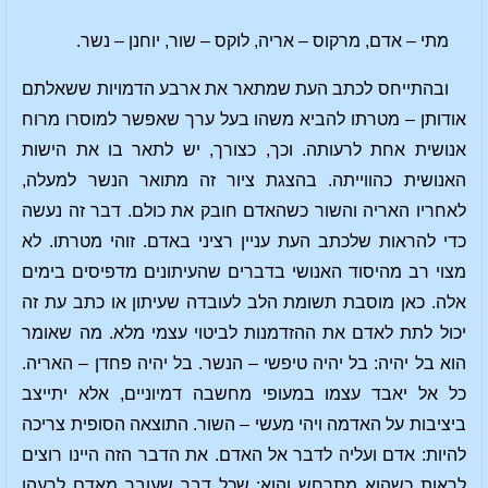
מתי – אדם, מרקוס – אריה, לוקס – שור, יוחנן – נשר.
ובהתייחס לכתב העת שמתאר את ארבע הדמויות ששאלתם
אודותן – מטרתו להביא משהו בעל ערך שאפשר למוסרו מרוח
אנושית אחת לרעותה. וכך, כצורך, יש לתאר בו את הישות
האנושית כהווייתה. בהצגת ציור זה מתואר הנשר למעלה,
לאחריו האריה והשור כשהאדם חובק את כולם. דבר זה נעשה
כדי להראות שלכתב העת עניין רציני באדם. זוהי מטרתו. לא
מצוי רב מהיסוד האנושי בדברים שהעיתונים מדפיסים בימים
אלה. כאן מוסבת תשומת הלב לעובדה שעיתון או כתב עת זה
יכול לתת לאדם את ההזדמנות לביטוי עצמי מלא. מה שאומר
הוא בל יהיה: בל יהיה טיפשי – הנשר. בל יהיה פחדן – האריה.
כל אל יאבד עצמו במעופי מחשבה דמיוניים, אלא יתייצב
ביציבות על האדמה ויהי מעשי – השור. התוצאה הסופית צריכה
להיות: אדם ועליה לדבר אל האדם. את הדבר הזה היינו רוצים
לראות כשהוא מתרחש והוא: שכל דבר שעובר מאדם לרעהו