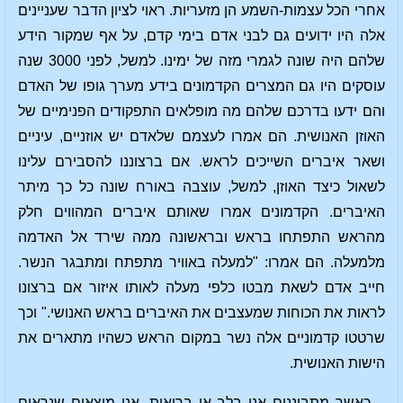
אחרי הכל עצמות-השמע הן מזעריות. ראוי לציון הדבר שעניינים
אלה היו ידועים גם לבני אדם בימי קדם, על אף שמקור הידע
שלהם היה שונה לגמרי מזה של ימינו. למשל, לפני 3000 שנה
עוסקים היו גם המצרים הקדמונים בידע מערך גופו של האדם
והם ידעו בדרכם שלהם מה מופלאים התפקודים הפנימיים של
האוזן האנושית. הם אמרו לעצמם שלאדם יש אוזניים, עיניים
ושאר איברים השייכים לראש. אם ברצוננו להסבירם עלינו
לשאול כיצד האוזן, למשל, עוצבה באורח שונה כל כך מיתר
האיברים. הקדמונים אמרו שאותם איברים המהווים חלק
מהראש התפתחו בראש ובראשונה ממה שירד אל האדמה
מלמעלה. הם אמרו: "למעלה באוויר מתפתח ומתבגר הנשר.
חייב אדם לשאת מבטו כלפי מעלה לאותו איזור אם ברצונו
לראות את הכוחות שמעצבים את האיברים בראש האנושי." וכך
שרטטו קדמוניים אלה נשר במקום הראש כשהיו מתארים את
הישות האנושית.
כאשר מתבוננים אנו בלב או בריאות, אנו מוצאים שנראים