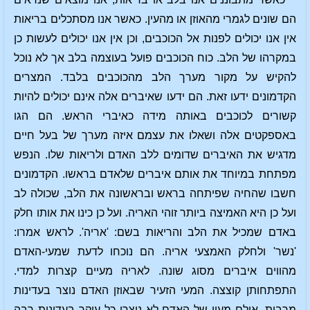
הם שונים לגמרי מהאוזן או מהעין. כאשר אנו מסתכלים בריאות
אין אנו יכולים לפנות אל הכוכבים, וכן אין אנו יכולים לעשות כן
במקרהו של הלב. כוח הכוכבים פועל בעוצמה בלב אך לא נוכל
להקיש על מקור מערך הלב מהכוכבים בלבד. המצרים
הקדמונים ידעו זאת. הם ידעו שאיברים אלה אינם יכולים להיות
קשורים לכוכבים באותה מידה כאיברי הראש. הם הגו
באספקטים אלה ושאלו את עצמם איזה מערך של בעל חיים
מדגיש את האיברים שדומים ללב האדם ולריאות שלו. הנפש
מפתחת במיוחד את אותם איברים שלאדם בראשו. הקדמונים
חשבו שהחיה שפיתחה בראש ובראשונה את הלב, שכולה לב
ועל כן היא האמיצה ביותר זוהי האריה. ועל כן כינו את אותו חלק
באדם שמכיל את הלב והריאות בשם: 'אריה'. לראש אמרו:
'נשר' ולחלק האמצעי אריה. הם נוכחו לדעת שמעי-האדם
מהווים איברים מסוג שונה. לאריה מעיים קצרות למדי.
התפתחותן קוצצה. המעי הזעיר שבאוזן האדם נוצר בעדינות
מרבית. אולם מעיו של האדם לא נוצרו כל עיקר בעדינות רבה