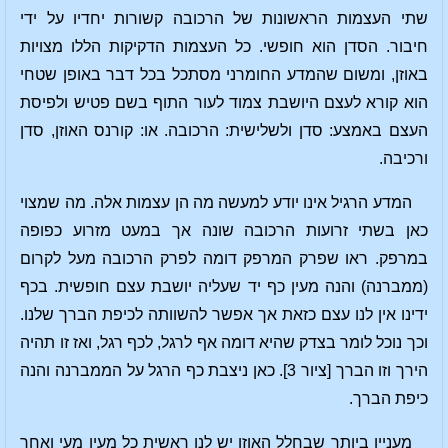
שתי העצמות הראשונות של הרכובה קשורות יחדיו על ידי
חיבור. הסדן הוא חופשי. כל העצמות הדקיקות הללו מצויות
באוזן, ומשום שהמדע החומרני מסתכל בכל דבר באופן שטחי
הוא קורא לעצם היושבת צמוד לעור התוף בשם פטיש ולפיסת
העצם באמצע: סדן ולשלישית: הרכובה. או: קורנס האוזן, סדן
ורכיבה.
המדע הרגיל אינו יודע למעשה מה הן עצמות אלה. מה שמצוי
כאן בשתי זרועות הרכובה שונה אך במעט מזרוע כפופה
במרפק. ראו שפרק המרפק דומה לפרק הרכובה מעל לקרום
(ממברנה) והנה מעין כף יד שעליה יושבת עצם חופשית. בכף
ידינו אין לנו עצם כזאת אך אפשר להשוותה לכיפת הברך שלנו.
וכך נוכל לומר בצדק שהיא דומה אף לרגל, לכף רגל, ואז זו תהיה
הירך וזו הברך [ציור 3]. כאן ניצבת כף הרגל על הממברנה והנה
כיפת הברך.
מעניין ביותר שבחלל האוזן יש לנו ראשית כל מעין מעי ואחר