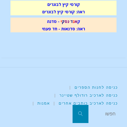
קורסי קיץ לבוגרים
ראה: קורסי קיץ לבוגרים
ק
א
נ
ד
י
נ
ס
ק
י
- סדנה
ראה: סדנאות - חד פעמי
כניסה לחנות הספרים
|
כניסה לארכיב רודולף שטיינר
|
כניסה לארכיב כותבים אחרים
|
אמנות
|