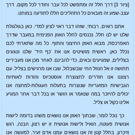
[ציור 3] דרך חלל זה ומתפשט לכל עבר וחודר לכל מקום. דרך
עצב-שמע זה מובאים כל התהליכים הללו לתודעה במוחנו.
אתם רואים, רבותי, שזהו דבר ראוי לציון למדי. כאן בגולגולת
שלנו יש לנו חלל. נכנסים לחלל האוזן הפנימית במעבר שדרך
האפרכסת, מבוא האוזן החיצוני והתוף. כל מה שתארתי לכם
נכלל כאן. ראשית מושיטים אנו את 'כף היד' שלנו ונוגעים
בצלילים, שמגיעים ובאים, כדי להבינם. לאחר מכן אנו מעבירים
תחושה זו אל הנוזל החי שבשבלול, שבו אנו מרגישים בצליל. עם
רצוננו אנו חודרים לחצוצרת אוסטכיוס והודות לאותיות
הגבישיות המזעריות שנוצרות בתעלות העגולות-למחצה אנו
יכולים להיזכר במה שנאמר או הושר או בכל דבר אחר המגיע
אלינו כקול או צליל.
כך נוכל לומר, שבתוך האוזן אנו נושאים משהו בדומה לישות
אנושית פעוטה, הואיל ולישות אנושית זו יש רצון, הבנה, רגש
וזיכרון. בחלל קטן זה אנו נושאים עמנו אדם זעיר. למעשה אנו