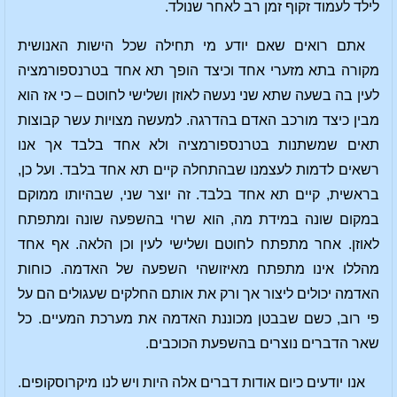
לילד לעמוד זקוף זמן רב לאחר שנולד.
אתם רואים שאם יודע מי תחילה שכל הישות האנושית
מקורה בתא מזערי אחד וכיצד הופך תא אחד בטרנספורמציה
לעין בה בשעה שתא שני נעשה לאוזן ושלישי לחוטם – כי אז הוא
מבין כיצד מורכב האדם בהדרגה. למעשה מצויות עשר קבוצות
תאים שמשתנות בטרנספורמציה ולא אחד בלבד אך אנו
רשאים לדמות לעצמנו שבהתחלה קיים תא אחד בלבד. ועל כן,
בראשית, קיים תא אחד בלבד. זה יוצר שני, שבהיותו ממוקם
במקום שונה במידת מה, הוא שרוי בהשפעה שונה ומתפתח
לאוזן. אחר מתפתח לחוטם ושלישי לעין וכן הלאה. אף אחד
מהללו אינו מתפתח מאיזושהי השפעה של האדמה. כוחות
האדמה יכולים ליצור אך ורק את אותם החלקים שעגולים הם על
פי רוב, כשם שבבטן מכוננת האדמה את מערכת המעיים. כל
שאר הדברים נוצרים בהשפעת הכוכבים.
אנו יודעים כיום אודות דברים אלה היות ויש לנו מיקרוסקופים.