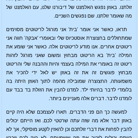
זולתנו. באוזן נפגש האלמנט של דיבורנו שלנו, עם האלמנט של
מה שאומר זולתנו. שם נפגשים השניים.
תראו, כאשר אני אומר 'בית' אני מורגל לריטוטים מסוימים
שמתחוללים בחצוצרת אוסטכיוס שלי ובאומרי 'אבקה' חווה אני
ריטוטים אחרים. אנו מודע לריטוטים אלה. כאשר אני שומע את
המילה 'בית' בא הריטוט מבחוץ ומשום שאני מורגל לזהות
ריטוט זה באומרי את המילה בעצמי והיות וההבנה שלי והריטוט
מבחוץ פוגשים זה את זה באוזן יש לאל ידי להכיר את
משמעותה. החצוצרה שמובילה מהפה לתוך האוזן היתה בה
בלומדי לדבר בהיותי ילד. למדנו להבין את הזולת בד בבד עם
לומדנו לדבר. דברים אלה מעניינים ביותר.
למעשה כך הם פני הדברים. תארו לעצמכם שלא היה קיים
באוזן דבר אלא מה שזה עתה שרטטי לכם. ואז הייתם יכולים
להבין לפחות את דברי זולתכם וכן להאזין לקטע מוסיקלי, אך לא
הייתם יכולים לזכור את מה ששמעתם. לא היה לכם זיכרון