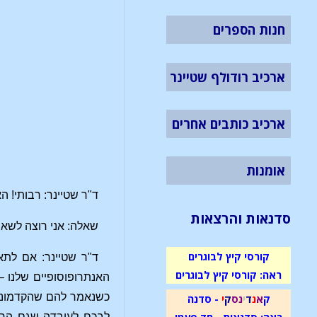
חנות הספרים
ארכיב רודולף שטיינר
ארכיב כותבים אחרים
אומנות
ד"ר שטיינר: רבותי! 
סדנאות והרצאות
שאלה: אני רוצה לשאו
קורסי קיץ לבוגרים
ד"ר שטיינר: אם לת
ראה: קורסי קיץ לבוגרים
האנתרופוסופיים שלנו –
כשנאמר להם שהקדמונים 
ק
א
נ
ד
י
נ
ס
ק
י
- סדנה
ראה: סדנאות - חד פעמי
לבכם לעובדה שגם הרפו