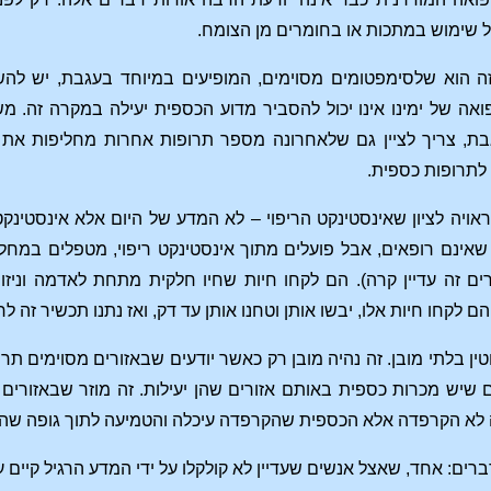
ל שימוש במתכות או בחומרים מן הצומח.
זה הוא שלסימפטומים מסוימים, המופיעים במיוחד בעגבת, יש ל
ה של ימינו אינו יכול להסביר מדוע הכספית יעילה במקרה זה.
, צריך לציין גם שלאחרונה מספר תרופות אחרות מחליפות את הכ
לתרופות כספית.
ויה לציון שאינסטינקט הריפוי – לא המדע של היום אלא אינסטינקט
אינם רופאים, אבל פועלים מתוך אינסטינקט ריפוי, מטפלים במחלו
 זה עדיין קרה). הם לקחו חיות שחיו חלקית מתחת לאדמה וניזונו
הם לקחו חיות אלו, יבשו אותן וטחנו אותן עד דק, ואז נתנו תכשיר זה ל
וטין בלתי מובן. זה נהיה מובן רק כאשר יודעים שבאזורים מסוימים תרו
ים שיש מכרות כספית באותם אזורים שהן יעילות. זה מוזר שבאזורים
 לא הקרפדה אלא הכספית שהקרפדה עיכלה והטמיעה לתוך גופה שהבי
דברים: אחד, שאצל אנשים שעדיין לא קולקלו על ידי המדע הרגיל קיים עד