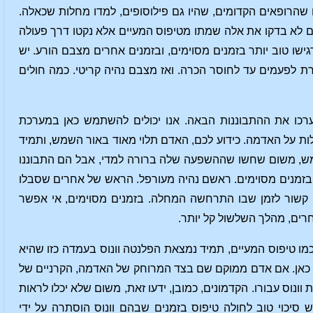
 שהרופאים הקדומים, שהיו גם פילוסופים, למדו מחלות שכאלה.
הם לא בדקו את אלה שמתו מטיפוס המעיים אלא נקטו דרך פעולה
ישו טוב יותר בזמנים מסוימים, ובזמנים אחרים מצבם הורע. יש
 לפעמים עד לחוסר הכרה. ואז מצבם נהיה קריטי. כמה חולים
 ערכו את ההתבוננות הבאה. אנו יכולים להשתמש כאן במערכת
ת על האדמה. כידוע לכם, האדם תלוי מאוד באור השמש, ותמיד
שמש, משום שחשו שההשפעה שלה ברורה למדי, אבל הם התבוננו
זמנים מסוימים. ראשם נהיה מעורפל. הראש של אחרים שסבלו
ה קשור לזמן שבו התרחשה המחלה. בזמנים מסוימים, אי אפשר
ים, מהלך השלשול קל יותר.
מו טיפוס המעיים, תמיד נמצאת הפלנטה וונוס בעמדה כזו שהיא
33, צד שמאל], אפשר למקם את וונוס כאן. אם אדם ממוקם שם בצד המרוחק של האדמה, הקרניים של
וונוס עבורו. הקדמונים, כמובן, ידעו זאת, משום שלא יכלו לראות
סיכוי טוב לחולה טיפוס בזמנים שבהם וונוס הוסתרה על ידי