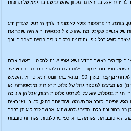
גדולה יותר אצל בני האדם. מכיוון שהשתמשנו בדוגמא של תרופות
בווינה, חי פרופסור נפלא לאנטומיה, ג'וזף היירטל, שעדיין ידע
ות של אנשים שקיבלו מתישהו טיפול בכספית, הוא היה שובר את
דם סופג בכל גופו. זה דומה בכל היצורים החיים האחרים, וכך
ים קדומים כאשר המדע נשא אופי שונה לחלוטין. כאשר אתם
ב לשמש הפלנטה מרקורי, פלנטה קטנה למדי, חגה סביב השמש.
קצת רחוק יותר מקיפה וונוס את השמש. מרקורי הוא פלנטה קטנה, וההקפה שלו סביב השמש לוקחת זמן קצר, בערך 90 יום. ואז באה וונוס, המקיפה את השמש
אז מגיעים למספר גדול של פלנטות זעירות, מיניאטוריות, או
ן חגות במסלול. יהא עלי לשרטט פלנטות רבות, אבל הן אינן כה
יע יופיטר, סובב את השמש, ועוד יותר רחוק, סטורן. ואז באים
לולן כה רחוק וכה בלתי סדיר שלמעשה אי אפשר לכלול אותן בקרב
מה. הוא סובב את האדמה בדיוק כפי שהפלנטות האחרות סובבות