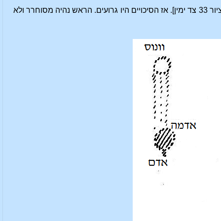
האדמה. כשוונוס לא נחסמה, חולה הטיפוס נחשף לאור של וונוס בתוספת לאור השמש [ראה ציור 33 צד ימין]. אז הסיכויים היו גרועים. הראש נהיה מסוחרר ולא