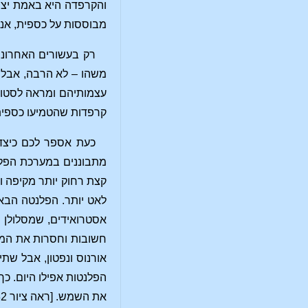
והקרפדה היא באמת יצור 
מבוססות על כספית, אני
רק בעשורים האחרונים 
משהו – לא הרבה, אבל ע
עצמותיהם ומראה לסטודנ
קרפדות שהטמיעו כספית 
כעת אספר לכם כיצד
מתבוננים במערכת הפלנ
לאט יותר. הפלנטה הבא
אסטרואידים, שמסלולן נ
חשובות וחסרות את המשמ
אורנוס ונפטון, אבל שת
הפלנטות אפילו היום. כ
את השמש. [ראה ציור 32]