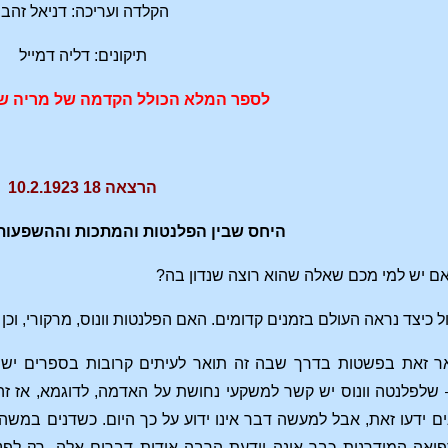
הקלדה ועריכה: דניאל זהבי
תיקונים: דליה דמייל
לספר המלא הכולל הקדמה של מריה שט
הרצאה 18 10.2.1923
היחס שבין הפלנטות והמתכות וההשפעות
האם יש למי מכם שאלה שהוא רוצה שנדון בה?
ל כיצד נראה העולם בזמנים קדומים. האם הפלנטות וונוס, מרקורי, וכ
אר זאת בפשטות בדרך שבה זה תואר לעיתים קרובות בספרים יש
 שלפלנטה וונוס יש קשר למשקעי נחושת על האדמה, לדוגמא, אז זהו 
ידעו זאת, אבל למעשה דבר אינו ידוע על כך היום. כשדנים במשהו
אה המודרנית כבר אינה יודעת הרבה אודות דברים אלה. רק לפנ