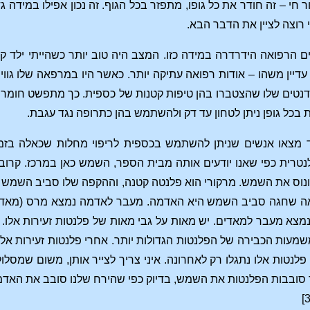
חי – זה חודר את כל גופו, מתפזר בכל הגוף. זה נכון אפילו במידה 
 רוצה לציין את הדבר הבא.
הרפואה הידרדרה במידה כזו. המצב היה טוב יותר כשהייתי ילד קטן. 
דיין משהו – אודות רפואה עתיקה יותר. כאשר היו במרפאה שלו גווי
טים שלו שהצטברו בהן טיפות קטנות של כספית. כך מתפשט חומר שא
בכל גופן ניתן לטחון עד דק ולהשתמש בהן כתרופה נגד עגבת.
 מצאו אנשים שניתן להשתמש בכספית לריפוי מחלות שכאלה בזמנ
טרית כפי שאנו יודעים אותה מבית הספר, השמש כאן במרכז. קרו
ה שחגה סביב השמש היא האדמה. מעבר לאדמה נמצא מרס (מאדים). ו
מצא מעבר למאדים. יש מאות על גבי מאות של פלנטות זעירות אלו. ה
עות הכבירה של הפלנטות הגדולות יותר. אחרי פלנטות זעירות אלו מג
י פלנטות אלו נתגלו רק לאחרונה. איני צריך לצייר אותן, משום שמס
ך סובבות הפלנטות את השמש, בדיוק כפי שהירח שלנו סובב את האד