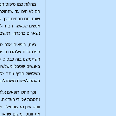
מחלות כמו טיפוס המע
הם לא חיכו עד שהחולה 
שונה. הם הבחינו בכך ש
אנשים שכאשר הם חולים
נשארים בהכרה, וראשם נ
כעת, רופאים אלה טע
הפלנטרית שלמדנו בבית 
השתמשנו בזה כבסיס לל
באנשים שסבלו משלשול 
משלשול חריף נותר צלו
באמת לעשות משהו לטוב
וכך החלו רופאים אלה
וונוס אינן מגיעות אליו
את וונוס, משום שהאדמ