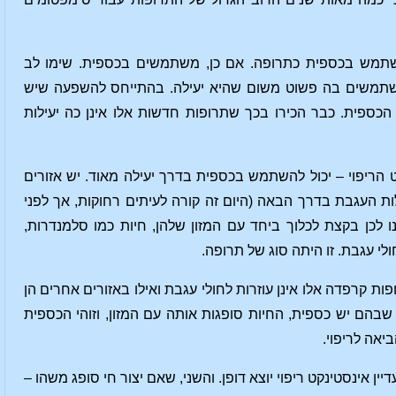
השתמש בכספית כתרופה. אם כן, משתמשים בכספית. שימו לב
 משתמשים בה פשוט משום שהיא יעילה. בהתייחס להשפעה שיש
ספית. כבר הכירו בכך שתרופות חדשות אלו אינן כה יעילות
 הריפוי – יכול להשתמש בכספית בדרך יעילה מאוד. יש אזורים
ת העגבת בדרך הבאה (היום זה קורה לעיתים רחוקות, אך לפני
 לכן בקצת לכלוך ביחד עם המזון שלהן, חיות כמו סלמנדרות,
חולי עגבת. זו היתה סוג של תרופה.
פות קרפדה אלו אינן עוזרות לחולי עגבת ואילו באזורים אחרים הן
 שבהם יש כספית, החיות סופגות אותה עם המזון, וזוהי הכספית
אה לריפוי.
יין אינסטינקט ריפוי יוצא דופן. והשני, שאם יצור חי סופג משהו –