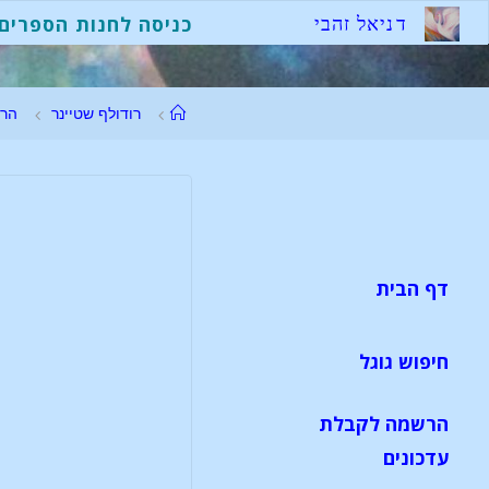
ד
נ
י
א
ל
ז
ה
ב
י
כניסה לחנות הספרים
רודולף שטיינר
הר
דף הבית
חיפוש גוגל
הרשמה לקבלת
עדכונים