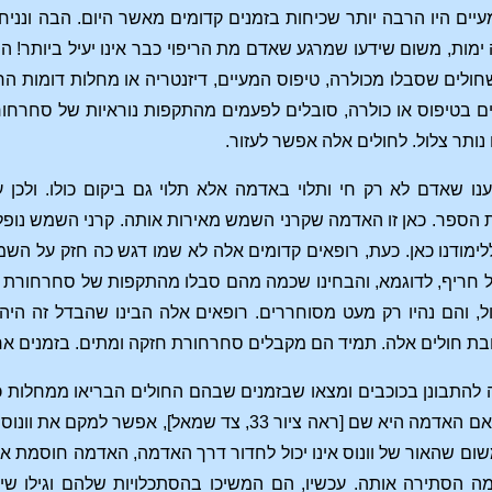
יים היו הרבה יותר שכיחות בזמנים קדומים מאשר היום. הבה ונניח
ימות, משום שידעו שמרגע שאדם מת הריפוי כבר אינו יעיל ביותר! 
חולים שסבלו מכולרה, טיפוס המעיים, דיזנטריה או מחלות דומות הרג
 בטיפוס או כולרה, סובלים לפעמים מהתקפות נוראיות של סחרחורת
ותר צלול. לחולים אלה אפשר לעזור.
נו שאדם לא רק חי ותלוי באדמה אלא תלוי גם ביקום כולו. ולכן
הספר. כאן זו האדמה שקרני השמש מאירות אותה. קרני השמש נופלו
ימודנו כאן. כעת, רופאים קדומים אלה לא שמו דגש כה חזק על ה
חריף, לדוגמא, והבחינו שכמה מהם סבלו מהתקפות של סחרחורת ב
ל, והם נהיו רק מעט מסוחררים. רופאים אלה הבינו שהבדל זה הי
ת חולים אלה. תמיד הם מקבלים סחרחורת חזקה ומתים. בזמנים אחר
 להתבונן בכוכבים ומצאו שבזמנים שבהם החולים הבריאו ממחלות כ
נחסמת על ידי האדמה. אם האדמה היא שם [ראה ציור 
. משום שהאור של וונוס אינו יכול לחדור דרך האדמה, האדמה חוסמת את 
ה הסתירה אותה. עכשיו, הם המשיכו בהסתכלויות שלהם וגילו שיש 